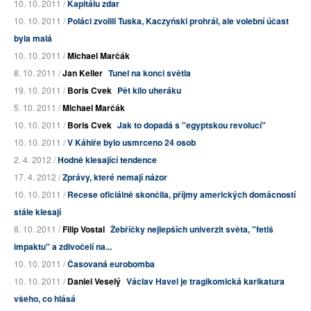
10. 10. 2011 /
Kapitálu zdar
10. 10. 2011 /
Poláci zvolili Tuska, Kaczyński prohrál, ale volební účast
byla malá
10. 10. 2011 /
Michael Marčák
8. 10. 2011 /
Jan Keller
Tunel na konci světla
19. 10. 2011 /
Boris Cvek
Pět kilo uheráku
5. 10. 2011 /
Michael Marčák
10. 10. 2011 /
Boris Cvek
Jak to dopadá s "egyptskou revolucí"
10. 10. 2011 /
V Káhiře bylo usmrceno 24 osob
2. 4. 2012 /
Hodně klesající tendence
17. 4. 2012 /
Zprávy, které nemají názor
10. 10. 2011 /
Recese oficiálně skončila, příjmy amerických domácností
stále klesají
8. 10. 2011 /
Filip Vostal
Žebříčky nejlepších univerzit světa, "fetiš
impaktu" a zdivočelí na...
10. 10. 2011 /
Časovaná eurobomba
10. 10. 2011 /
Daniel Veselý
Václav Havel je tragikomická karikatura
všeho, co hlásá