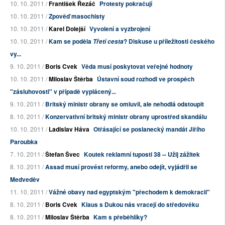
10. 10. 2011 /
František Řezáč
Protesty pokračují
10. 10. 2011 /
Zpověď masochisty
10. 10. 2011 /
Karel Dolejší
Vyvolení a vyzbrojení
10. 10. 2011 /
Kam se poděla
? Diskuse u příležitosti českého
Třetí cesta
vy...
9. 10. 2011 /
Boris Cvek
Věda musí poskytovat veřejné hodnoty
10. 10. 2011 /
Miloslav Štěrba
Ústavní soud rozhodl ve prospěch
"zásluhovosti" v případě vyplácený...
9. 10. 2011 /
Britský ministr obrany se omluvil, ale nehodlá odstoupit
8. 10. 2011 /
Konzervativní britský ministr obrany uprostřed skandálu
10. 10. 2011 /
Ladislav Háva
Otřásající se poslanecký mandát Jiřího
Paroubka
7. 10. 2011 /
Štefan Švec
Koutek reklamní tuposti 38 -- Užij zážitek
8. 10. 2011 /
Assad musí provést reformy, anebo odejít, vyjádřil se
Medveděv
11. 10. 2011 /
Vážné obavy nad egyptským "přechodem k demokracii"
8. 10. 2011 /
Boris Cvek
Klaus s Dukou nás vracejí do středověku
8. 10. 2011 /
Miloslav Štěrba
Kam s přeběhlíky?