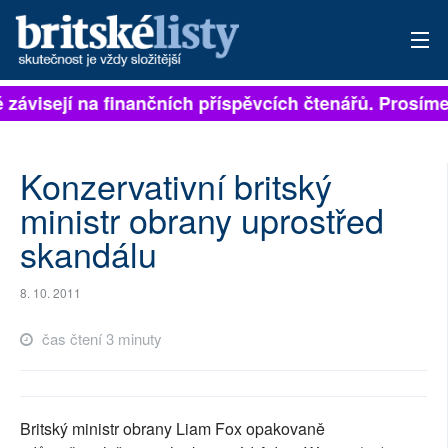
ě závisejí na finančních příspěvcích čtenářů. Prosíme,
PŘIHLÁSIT
AKTUÁLNÍ VYDÁNÍ
Konzervativní britský
ARCHIV
ministr obrany uprostřed
skandálu
ROZHOVORY
TÉMATA
8. 10. 2011
NEJČTENĚJŠÍ ZA 7 DNÍ
čas čtení 3 minuty
AUTOŘI
PŘÍSPĚVKY NA PROVOZ
Britský ministr obrany Liam Fox opakovaně