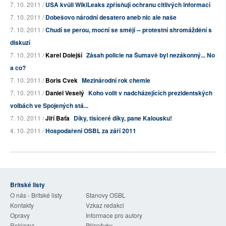
7. 10. 2011 /
USA kvůli WikiLeaks zpřísňují ochranu citlivých informací
7. 10. 2011 /
Dobešovo národní desatero aneb nic ale naše
7. 10. 2011 /
Chudí se perou, mocní se smějí -- protestní shromáždění s
diskuzí
7. 10. 2011 /
Karel Dolejší
Zásah policie na Šumavě byl nezákonný... No
a co?
7. 10. 2011 /
Boris Cvek
Mezinárodní rok chemie
7. 10. 2011 /
Daniel Veselý
Koho volit v nadcházejících prezidentských
volbách ve Spojených stá...
7. 10. 2011 /
Jiří Baťa
Díky, tisíceré díky, pane Kalousku!
4. 10. 2011 /
Hospodaření OSBL za září 2011
Britské listy
O nás - Britské listy
Stanovy OSBL
Kontakty
Vzkaz redakci
Opravy
Informace pro autory
Reklama
Příspěvky