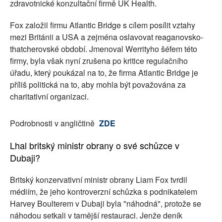
zdravotnické konzultační firmě UK Health.
Fox založil firmu Atlantic Bridge s cílem posílit vztahy
mezi Británii a USA a zejména oslavovat reaganovsko-
thatcherovské období. Jmenoval Werrityho šéfem této
firmy, byla však nyní zrušena po kritice regulačního
úřadu, který poukázal na to, že firma Atlantic Bridge je
příliš politická na to, aby mohla být považována za
charitativní organizaci.
Podrobnosti v angličtině
ZDE
Lhal britský ministr obrany o své schůzce v
Dubaji?
Britský konzervativní ministr obrany Liam Fox tvrdil
médiím, že jeho kontroverzní schůzka s podnikatelem
Harvey Boulterem v Dubaji byla "náhodná", protože se
náhodou setkali v tamější restauraci. Jenže deník