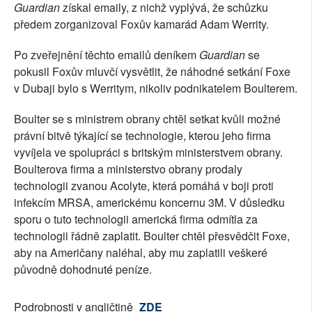
Guardian
získal emaily, z nichž vyplývá, že schůzku
předem zorganizoval Foxův kamarád Adam Werrity.
Po zveřejnění těchto emailů deníkem
Guardian
se
pokusil Foxův mluvčí vysvětlit, že náhodné setkání Foxe
v Dubaji bylo s Werritym, nikoliv podnikatelem Boulterem.
Boulter se s ministrem obrany chtěl setkat kvůli možné
právní bitvě týkající se technologie, kterou jeho firma
vyvíjela ve spolupráci s britským ministerstvem obrany.
Boulterova firma a ministerstvo obrany prodaly
technologii zvanou Acolyte, která pomáhá v boji proti
infekcím MRSA, americkému koncernu 3M. V důsledku
sporu o tuto technologii americká firma odmítla za
technologii řádně zaplatit. Boulter chtěl přesvědčit Foxe,
aby na Američany naléhal, aby mu zaplatili veškeré
původně dohodnuté peníze.
Podrobnosti v angličtině
ZDE