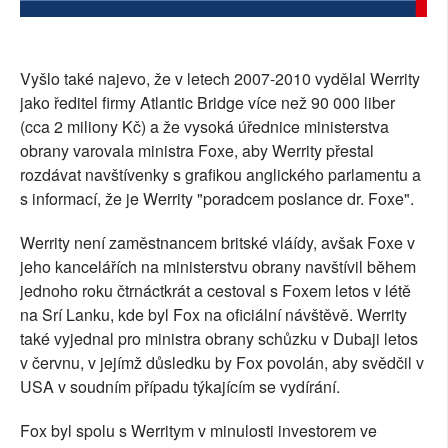
Vyšlo také najevo, že v letech 2007-2010 vydělal Werrity
jako ředitel firmy Atlantic Bridge více než 90 000 liber
(cca 2 miliony Kč) a že vysoká úřednice ministerstva
obrany varovala ministra Foxe, aby Werrity přestal
rozdávat navštívenky s grafikou anglického parlamentu a
s informací, že je Werrity "poradcem poslance dr. Foxe".
Werrity není zaměstnancem britské vláídy, avšak Foxe v
jeho kancelářích na ministerstvu obrany navštívil během
jednoho roku čtrnáctkrát a cestoval s Foxem letos v létě
na Srí Lanku, kde byl Fox na oficiální návštěvě. Werrity
také vyjednal pro ministra obrany schůzku v Dubaji letos
v červnu, v jejímž důsledku by Fox povolán, aby svědčil v
USA v soudním případu týkajícím se vydírání.
Fox byl spolu s Werritym v minulosti investorem ve