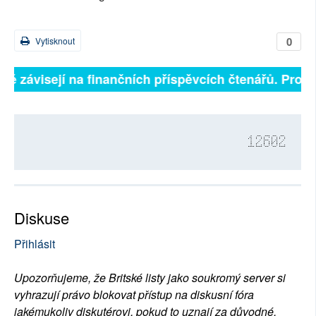
0
Vytisknout
lně závisejí na finančních příspěvcích čtenářů. Prosím
12602
Diskuse
Přihlásit
Upozorňujeme, že Britské listy jako soukromý server si
vyhrazují právo blokovat přístup na diskusní fóra
jakémukoliv diskutérovi, pokud to uznají za důvodné.