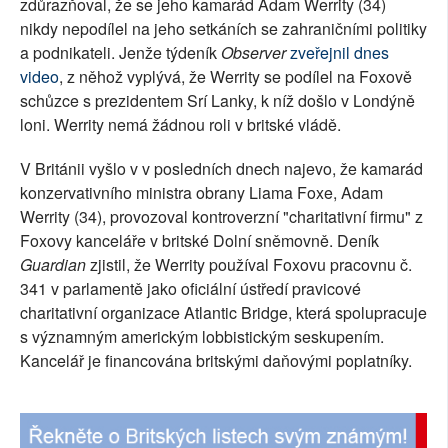
zdůrazňoval, že se jeho kamarád Adam Werrity (34)
SOCIÁLNÍ SÍTĚ
nikdy nepodílel na jeho setkáních se zahraničními politiky
a podnikateli. Jenže týdeník
Observer
zveřejnil dnes
RUBRIKY
video
, z něhož vyplývá, že Werrity se podílel na Foxově
schůzce s prezidentem Srí Lanky, k níž došlo v Londýně
PLNÁ VERZE STRÁNEK
loni. Werrity nemá žádnou roli v britské vládě.
V Británii vyšlo v v posledních dnech najevo, že kamarád
konzervativního ministra obrany Liama Foxe, Adam
Werrity (34), provozoval kontroverzní "charitativní firmu" z
Foxovy kanceláře v britské Dolní sněmovně. Deník
Guardian
zjistil, že Werrity používal Foxovu pracovnu č.
341 v parlamentě jako oficiální ústředí pravicové
charitativní organizace Atlantic Bridge, která spolupracuje
s významným americkým lobbistickým seskupením.
Kancelář je financována britskými daňovými poplatníky.