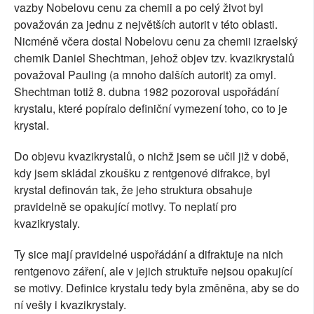
vazby Nobelovu cenu za chemii a po celý život byl
považován za jednu z největších autorit v této oblasti.
Nicméně včera dostal Nobelovu cenu za chemii izraelský
chemik Daniel Shechtman, jehož objev tzv. kvazikrystalů
považoval Pauling (a mnoho dalších autorit) za omyl.
Shechtman totiž 8. dubna 1982 pozoroval uspořádání
krystalu, které popíralo definiční vymezení toho, co to je
krystal.
Do objevu kvazikrystalů, o nichž jsem se učil již v době,
kdy jsem skládal zkoušku z rentgenové difrakce, byl
krystal definován tak, že jeho struktura obsahuje
pravidelně se opakující motivy. To neplatí pro
kvazikrystaly.
Ty sice mají pravidelné uspořádání a difraktuje na nich
rentgenovo záření, ale v jejich struktuře nejsou opakující
se motivy. Definice krystalu tedy byla změněna, aby se do
ní vešly i kvazikrystaly.