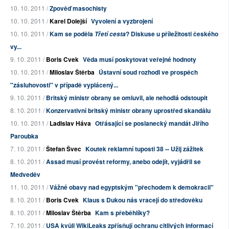
10. 10. 2011 /
Zpověď masochisty
10. 10. 2011 /
Karel Dolejší
Vyvolení a vyzbrojení
10. 10. 2011 /
Kam se poděla
? Diskuse u příležitosti českého
Třetí cesta
vy...
9. 10. 2011 /
Boris Cvek
Věda musí poskytovat veřejné hodnoty
10. 10. 2011 /
Miloslav Štěrba
Ústavní soud rozhodl ve prospěch
"zásluhovosti" v případě vyplácený...
9. 10. 2011 /
Britský ministr obrany se omluvil, ale nehodlá odstoupit
8. 10. 2011 /
Konzervativní britský ministr obrany uprostřed skandálu
10. 10. 2011 /
Ladislav Háva
Otřásající se poslanecký mandát Jiřího
Paroubka
7. 10. 2011 /
Štefan Švec
Koutek reklamní tuposti 38 -- Užij zážitek
8. 10. 2011 /
Assad musí provést reformy, anebo odejít, vyjádřil se
Medveděv
11. 10. 2011 /
Vážné obavy nad egyptským "přechodem k demokracii"
8. 10. 2011 /
Boris Cvek
Klaus s Dukou nás vracejí do středověku
8. 10. 2011 /
Miloslav Štěrba
Kam s přeběhlíky?
7. 10. 2011 /
USA kvůli WikiLeaks zpřísňují ochranu citlivých informací