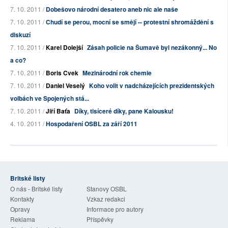
7. 10. 2011 /
Dobešovo národní desatero aneb nic ale naše
7. 10. 2011 /
Chudí se perou, mocní se smějí -- protestní shromáždění s
diskuzí
7. 10. 2011 /
Karel Dolejší
Zásah policie na Šumavě byl nezákonný... No
a co?
7. 10. 2011 /
Boris Cvek
Mezinárodní rok chemie
7. 10. 2011 /
Daniel Veselý
Koho volit v nadcházejících prezidentských
volbách ve Spojených stá...
7. 10. 2011 /
Jiří Baťa
Díky, tisíceré díky, pane Kalousku!
4. 10. 2011 /
Hospodaření OSBL za září 2011
Britské listy
O nás - Britské listy
Stanovy OSBL
Kontakty
Vzkaz redakci
Opravy
Informace pro autory
Reklama
Příspěvky