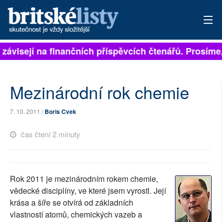
 závisejí na finančních příspěvcích čtenářů. Prosíme,
PŘIHLÁSIT
AKTUÁLNÍ VYDÁNÍ
Mezinárodní rok chemie
ARCHIV
7. 10. 2011 /
Boris Cvek
ROZHOVORY
čas čtení 2 minuty
TÉMATA
NEJČTENĚJŠÍ ZA 7 DNÍ
Rok 2011 je mezinárodním rokem chemie,
AUTOŘI
vědecké disciplíny, ve které jsem vyrostl. Její
krása a šíře se otvírá od základních
PŘÍSPĚVKY NA PROVOZ
vlastností atomů, chemických vazeb a