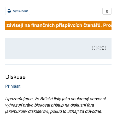
0
Vytisknout
lně závisejí na finančních příspěvcích čtenářů. Prosím
13453
Diskuse
Přihlásit
Upozorňujeme, že Britské listy jako soukromý server si
vyhrazují právo blokovat přístup na diskusní fóra
jakémukoliv diskutérovi, pokud to uznají za důvodné.