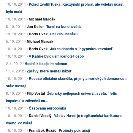
10. 10. 2011 /
Poláci zvolili Tuska, Kaczyński prohrál, ale volební účast
byla malá
10. 10. 2011 /
Michael Marčák
8. 10. 2011 /
Jan Keller
Tunel na konci světla
19. 10. 2011 /
Boris Cvek
Pět kilo uheráku
5. 10. 2011 /
Michael Marčák
10. 10. 2011 /
Boris Cvek
Jak to dopadá s "egyptskou revolucí"
10. 10. 2011 /
V Káhiře bylo usmrceno 24 osob
2. 4. 2012 /
Hodně klesající tendence
17. 4. 2012 /
Zprávy, které nemají názor
10. 10. 2011 /
Recese oficiálně skončila, příjmy amerických domácností
stále klesají
8. 10. 2011 /
Filip Vostal
Žebříčky nejlepších univerzit světa, "fetiš
impaktu" a zdivočelí na...
10. 10. 2011 /
Časovaná eurobomba
10. 10. 2011 /
Daniel Veselý
Václav Havel je tragikomická karikatura
všeho, co hlásá
10. 10. 2011 /
František Řezáč
Protesty pokračují