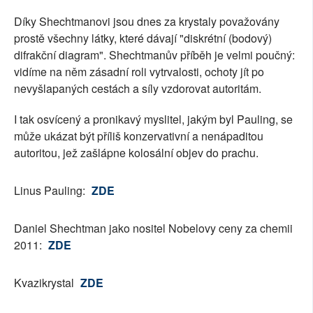
Díky Shechtmanovi jsou dnes za krystaly považovány
prostě všechny látky, které dávají "diskrétní (bodový)
difrakční diagram". Shechtmanův příběh je velmi poučný:
vidíme na něm zásadní roli vytrvalosti, ochoty jít po
nevyšlapaných cestách a síly vzdorovat autoritám.
I tak osvícený a pronikavý myslitel, jakým byl Pauling, se
může ukázat být příliš konzervativní a nenápaditou
autoritou, jež zašlápne kolosální objev do prachu.
Linus Pauling:
ZDE
Daniel Shechtman jako nositel Nobelovy ceny za chemii
2011:
ZDE
Kvazikrystal
ZDE