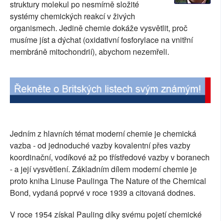
struktury molekul po nesmírně složité
SOCIÁLNÍ SÍTĚ
systémy chemických reakcí v živých
organismech. Jedině chemie dokáže vysvětlit, proč
RUBRIKY
musíme jíst a dýchat (oxidativní fosforylace na vnitřní
membráně mitochondrií), abychom nezemřeli.
PLNÁ VERZE STRÁNEK
Jedním z hlavních témat moderní chemie je chemická
vazba - od jednoduché vazby kovalentní přes vazby
koordinační, vodíkové až po třístředové vazby v boranech
- a její vysvětlení. Základním dílem moderní chemie je
proto kniha Linuse Paulinga The Nature of the Chemical
Bond, vydaná poprvé v roce 1939 a citovaná dodnes.
V roce 1954 získal Pauling díky svému pojetí chemické