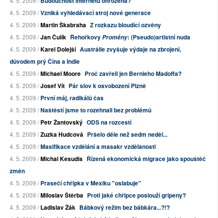
4. 5. 2009 /
Budoucnost internetu ohrožena?
4. 5. 2009 /
Vzniká vyhledávací stroj nové generace
4. 5. 2009 /
Martin Škabraha
Z rozkazu bloudící ozvěny
4. 5. 2009 /
Jan Čulík
Řehořkovy
: (Pseudo)artistní nuda
Proměny
4. 5. 2009 /
Karel Dolejší
Austrálie zvyšuje výdaje na zbrojení,
důvodem prý Čína a Indie
4. 5. 2009 /
Michael Moore
Proč zavřeli jen Bernieho Madoffa?
4. 5. 2009 /
Josef Vít
Pár slov k osvobození Plzně
4. 5. 2009 /
První máj, radikálů čas
4. 5. 2009 /
Naštěstí jsme to rozehnali bez problémů
4. 5. 2009 /
Petr Žantovský
ODS na rozcestí
4. 5. 2009 /
Zuzka Hudcová
Pršelo déle než sedm neděl...
4. 5. 2009 /
Masifikace vzdělání a masakr vzdělanosti
4. 5. 2009 /
Michal Kesudis
Řízená ekonomická migrace jako spouštěč
změn
4. 5. 2009 /
Prasečí chřipka v Mexiku "oslabuje"
4. 5. 2009 /
Miloslav Štěrba
Proti jaké chřipce poslouží gripeny?
4. 5. 2009 /
Ladislav Žák
Bábkový režim bez bábkára...?!?