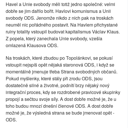
Havel a Unie svobody měli totiž jedno společné: velmi
dobře se jim dařilo bořit. Havlovi komunismus a Unii
svobody ODS. Jenomže nikdo z nich pak na troskách
neuměl nic pořádného postavit. Na Havlem přichystané
ruiny totality vstoupil budovat kapitalismus Václav Klaus.
Z popela, který zanechala Unie svobody, vzešla
omlazená Klausova ODS.
Na troskách, které zbudou po Topolánkovi, se pokusí
vstoupit nejspíš opět nějaká staronová ODS, i když se
momentálně jmenuje třeba Strana svobodných občanů.
Pokud myšlenky, které stály při zrodu ODS, jsou
dostatečně silné a životné, podnítí brzy nějaký nový
integrační proces, kdy se rozdrobené pravicové skupinky
propojí a sečtou svoje síly. A dost dobře možné je, že u
toho budou mnozí dnešní členové ODS. A dost dobře
možné je, že výsledná strana se bude jmenovat opět -
ODS.