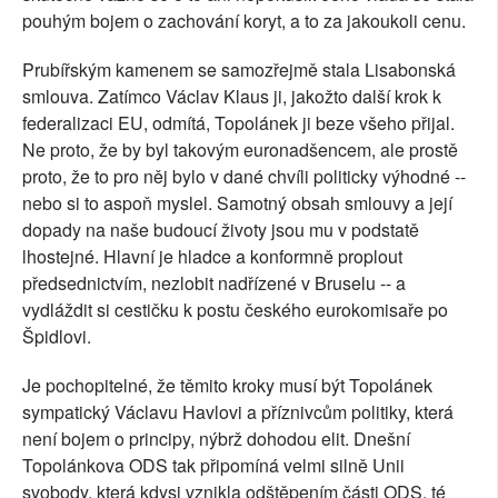
pouhým bojem o zachování koryt, a to za jakoukoli cenu.
Prubířským kamenem se samozřejmě stala Lisabonská
smlouva. Zatímco Václav Klaus ji, jakožto další krok k
federalizaci EU, odmítá, Topolánek ji beze všeho přijal.
Ne proto, že by byl takovým euronadšencem, ale prostě
proto, že to pro něj bylo v dané chvíli politicky výhodné --
nebo si to aspoň myslel. Samotný obsah smlouvy a její
dopady na naše budoucí životy jsou mu v podstatě
lhostejné. Hlavní je hladce a konformně proplout
předsednictvím, nezlobit nadřízené v Bruselu -- a
vydláždit si cestičku k postu českého eurokomisaře po
Špidlovi.
Je pochopitelné, že těmito kroky musí být Topolánek
sympatický Václavu Havlovi a příznivcům politiky, která
není bojem o principy, nýbrž dohodou elit. Dnešní
Topolánkova ODS tak připomíná velmi silně Unii
svobody, která kdysi vznikla odštěpením části ODS, té