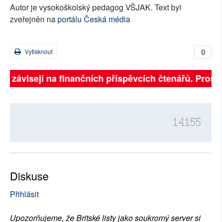
Autor je vysokoškolský pedagog VŠJAK. Text byl
zveřejněn na
portálu Česká média
0
Vytisknout
ně závisejí na finančních příspěvcích čtenářů. Prosím
14155
Diskuse
Přihlásit
Upozorňujeme, že Britské listy jako soukromý server si