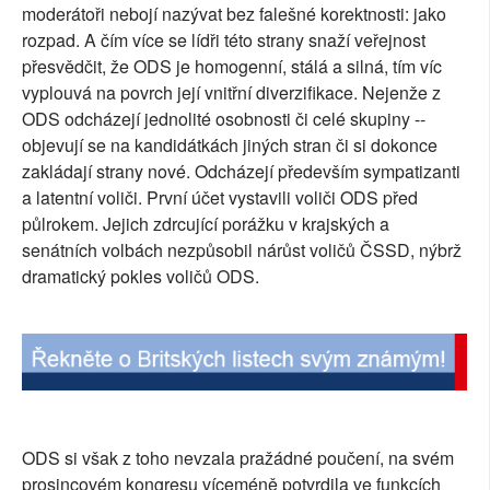
moderátoři nebojí nazývat bez falešné korektnosti: jako
SOCIÁLNÍ SÍTĚ
rozpad. A čím více se lídři této strany snaží veřejnost
přesvědčit, že ODS je homogenní, stálá a silná, tím víc
RUBRIKY
vyplouvá na povrch její vnitřní diverzifikace. Nejenže z
ODS odcházejí jednolité osobnosti či celé skupiny --
PLNÁ VERZE STRÁNEK
objevují se na kandidátkách jiných stran či si dokonce
zakládají strany nové. Odcházejí především sympatizanti
a latentní voliči. První účet vystavili voliči ODS před
půlrokem. Jejich zdrcující porážku v krajských a
senátních volbách nezpůsobil nárůst voličů ČSSD, nýbrž
dramatický pokles voličů ODS.
ODS si však z toho nevzala pražádné poučení, na svém
prosincovém kongresu víceméně potvrdila ve funkcích