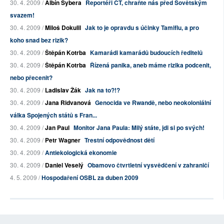
30. 4. 2009 /
Albín Sybera
Reportéři ČT, chraňte nás před Sovětským
svazem!
30. 4. 2009 /
Miloš Dokulil
Jak to je opravdu s účinky Tamiflu, a pro
koho snad bez rizik?
30. 4. 2009 /
Štěpán Kotrba
Kamarádi kamarádů budoucích ředitelů
30. 4. 2009 /
Štěpán Kotrba
Řízená panika, aneb máme rizika podcenit,
nebo přecenit?
30. 4. 2009 /
Ladislav Žák
Jak na to?!?
30. 4. 2009 /
Jana Ridvanová
Genocida ve Rwandě, nebo neokoloniální
válka Spojených států s Fran...
30. 4. 2009 /
Jan Paul
Monitor Jana Paula: Milý státe, jdi si po svých!
30. 4. 2009 /
Petr Wagner
Trestní odpovědnost dětí
30. 4. 2009 /
Antiekologická ekonomie
30. 4. 2009 /
Daniel Veselý
Obamovo čtvrtletní vysvědčení v zahraničí
4. 5. 2009 /
Hospodaření OSBL za duben 2009