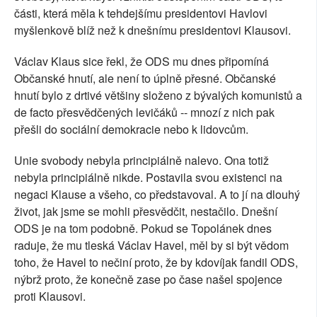
části, která měla k tehdejšímu presidentovi Havlovi
myšlenkově blíž než k dnešnímu presidentovi Klausovi.
Václav Klaus sice řekl, že ODS mu dnes připomíná
Občanské hnutí, ale není to úplně přesné. Občanské
hnutí bylo z drtivé většiny složeno z bývalých komunistů a
de facto přesvědčených levičáků -- mnozí z nich pak
přešli do sociální demokracie nebo k lidovcům.
Unie svobody nebyla principiálně nalevo. Ona totiž
nebyla principiálně nikde. Postavila svou existenci na
negaci Klause a všeho, co představoval. A to jí na dlouhý
život, jak jsme se mohli přesvědčit, nestačilo. Dnešní
ODS je na tom podobně. Pokud se Topolánek dnes
raduje, že mu tleská Václav Havel, měl by si být vědom
toho, že Havel to nečiní proto, že by kdovíjak fandil ODS,
nýbrž proto, že konečně zase po čase našel spojence
proti Klausovi.