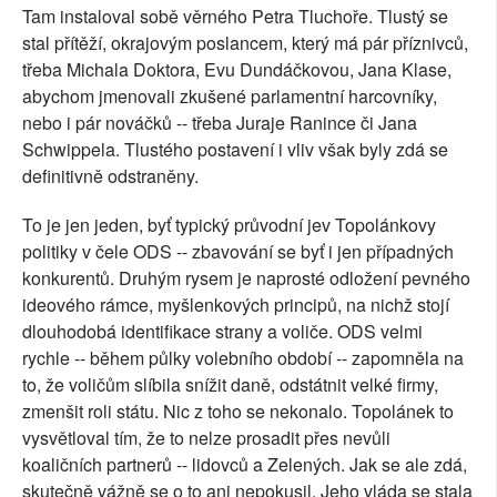
Tam instaloval sobě věrného Petra Tluchoře. Tlustý se
stal přítěží, okrajovým poslancem, který má pár příznivců,
třeba Michala Doktora, Evu Dundáčkovou, Jana Klase,
abychom jmenovali zkušené parlamentní harcovníky,
nebo i pár nováčků -- třeba Juraje Ranince či Jana
Schwippela. Tlustého postavení i vliv však byly zdá se
definitivně odstraněny.
To je jen jeden, byť typický průvodní jev Topolánkovy
politiky v čele ODS -- zbavování se byť i jen případných
konkurentů. Druhým rysem je naprosté odložení pevného
ideového rámce, myšlenkových principů, na nichž stojí
dlouhodobá identifikace strany a voliče. ODS velmi
rychle -- během půlky volebního období -- zapomněla na
to, že voličům slíbila snížit daně, odstátnit velké firmy,
zmenšit roli státu. Nic z toho se nekonalo. Topolánek to
vysvětloval tím, že to nelze prosadit přes nevůli
koaličních partnerů -- lidovců a Zelených. Jak se ale zdá,
skutečně vážně se o to ani nepokusil. Jeho vláda se stala