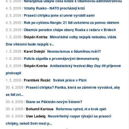
4. 5. 2009 /
Netanjahua údajně čeká kolize s Obamovou administrativou
4. 5. 2009 /
Vztahy Rusko - NATO procházejí krizí
2. 5. 2009 /
Prasečí chřipku jsme si umně vyrobili sami
4. 5. 2009 /
Rok po cyklonu Nargis: 21 lidí uvězněno za pomoc obětem
3. 5. 2009 /
Obamův poradce chápe obavy Ruska z radaru v Brdech
1. 5. 2009 /
Štěpán Kotrba
Mimořádné volby nejspíš nebudou, vláda
Dne vítězství bude nejspíš v...
1. 5. 2009 /
Karel Dolejší
Neonacismus s lidumilnou tváří?
1. 5. 2009 /
Policie zápolila s prvomájovými demonstranty
2. 5. 2009 /
Štěpán Kotrba
Antifašistický festival
příjemně
May Day 09
překvapil
1. 5. 2009 /
František Řezáč
Svátek práce v Plzni
30. 4. 2009 /
Prasečí chřipka? Panika, která se záměrně vyvolává, aby
se lidi zvi...
30. 4. 2009 /
Stane se Pákistán novým Íránem?
30. 4. 2009 /
Bohumil Kartous
Reformou vpřed, ni o krok zpět
30. 4. 2009 /
Uwe Ladwig
Neuvěřitelný rozpor týkající se prasečí
chřipky, neboli Svět mezi p...