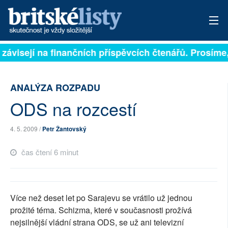
 závisejí na finančních příspěvcích čtenářů. Prosíme, 
PŘIHLÁSIT
AKTUÁLNÍ VYDÁNÍ
ANALÝZA ROZPADU
ARCHIV
ODS na rozcestí
ROZHOVORY
4. 5. 2009 /
Petr Žantovský
TÉMATA
čas čtení 6 minut
NEJČTENĚJŠÍ ZA 7 DNÍ
AUTOŘI
Více než deset let po Sarajevu se vrátilo už jednou
prožité téma. Schizma, které v současnosti prožívá
PŘÍSPĚVKY NA PROVOZ
nejsilnější vládní strana ODS, se už ani televizní