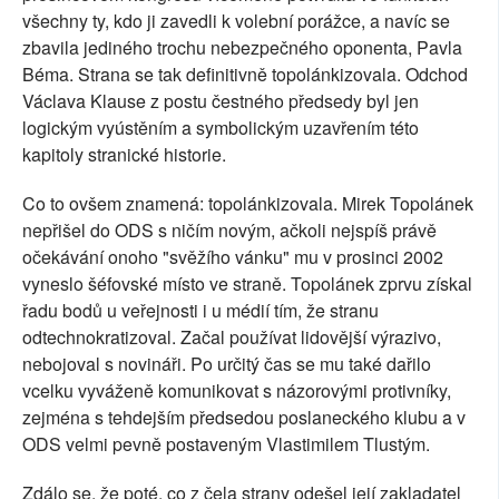
všechny ty, kdo ji zavedli k volební porážce, a navíc se
zbavila jediného trochu nebezpečného oponenta, Pavla
Béma. Strana se tak definitivně topolánkizovala. Odchod
Václava Klause z postu čestného předsedy byl jen
logickým vyústěním a symbolickým uzavřením této
kapitoly stranické historie.
Co to ovšem znamená: topolánkizovala. Mirek Topolánek
nepřišel do ODS s ničím novým, ačkoli nejspíš právě
očekávání onoho "svěžího vánku" mu v prosinci 2002
vyneslo šéfovské místo ve straně. Topolánek zprvu získal
řadu bodů u veřejnosti i u médií tím, že stranu
odtechnokratizoval. Začal používat lidovější výrazivo,
nebojoval s novináři. Po určitý čas se mu také dařilo
vcelku vyváženě komunikovat s názorovými protivníky,
zejména s tehdejším předsedou poslaneckého klubu a v
ODS velmi pevně postaveným Vlastimilem Tlustým.
Zdálo se, že poté, co z čela strany odešel její zakladatel