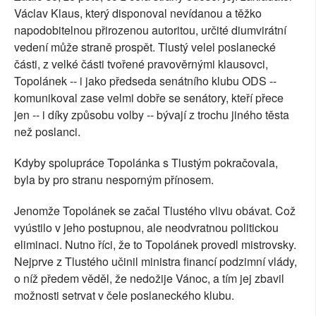
Václav Klaus, který disponoval nevídanou a těžko
napodobitelnou přirozenou autoritou, určité diumvirátní
vedení může straně prospět. Tlustý velel poslanecké
části, z velké části tvořené pravověrnými klausovci,
Topolánek -- i jako předseda senátního klubu ODS --
komunikoval zase velmi dobře se senátory, kteří přece
jen -- i díky způsobu volby -- bývají z trochu jiného těsta
než poslanci.
Kdyby spolupráce Topolánka s Tlustým pokračovala,
byla by pro stranu nesporným přínosem.
Jenomže Topolánek se začal Tlustého vlivu obávat. Což
vyústilo v jeho postupnou, ale neodvratnou politickou
eliminaci. Nutno říci, že to Topolánek provedl mistrovsky.
Nejprve z Tlustého učinil ministra financí podzimní vlády,
o níž předem věděl, že nedožije Vánoc, a tím jej zbavil
možnosti setrvat v čele poslaneckého klubu.