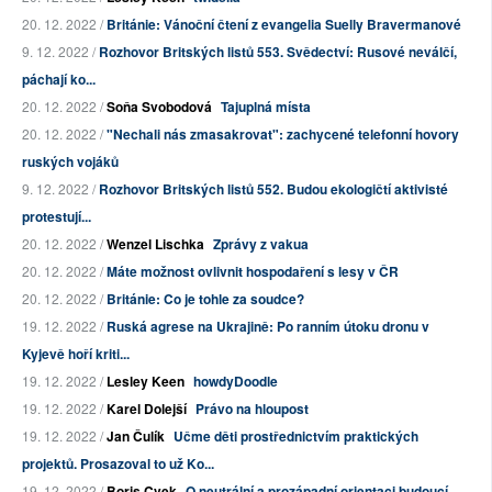
20. 12. 2022 /
Británie: Vánoční čtení z evangelia Suelly Bravermanové
9. 12. 2022 /
Rozhovor Britských listů 553. Svědectví: Rusové neválčí,
páchají ko...
20. 12. 2022 /
Soňa Svobodová
Tajuplná místa
20. 12. 2022 /
"Nechali nás zmasakrovat": zachycené telefonní hovory
ruských vojáků
9. 12. 2022 /
Rozhovor Britských listů 552. Budou ekologičtí aktivisté
protestují...
20. 12. 2022 /
Wenzel Lischka
Zprávy z vakua
20. 12. 2022 /
Máte možnost ovlivnit hospodaření s lesy v ČR
20. 12. 2022 /
Británie: Co je tohle za soudce?
19. 12. 2022 /
Ruská agrese na Ukrajině: Po ranním útoku dronu v
Kyjevě hoří kriti...
19. 12. 2022 /
Lesley Keen
howdyDoodle
19. 12. 2022 /
Karel Dolejší
Právo na hloupost
19. 12. 2022 /
Jan Čulík
Učme děti prostřednictvím praktických
projektů. Prosazoval to už Ko...
19. 12. 2022 /
Boris Cvek
O neutrální a prozápadní orientaci budoucí