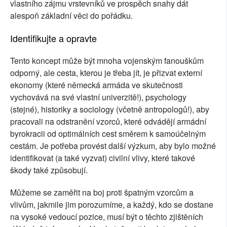
vlastního zájmu vrstevníků ve prospěch snahy dát
alespoň základní věci do pořádku.
Identifikujte a opravte
Tento koncept může být mnoha vojenským fanouškům
odporný, ale cesta, kterou je třeba jít, je přizvat externí
ekonomy (které německá armáda ve skutečnosti
vychovává na své vlastní univerzitě!), psychology
(stejné), historiky a sociology (včetně antropologů!), aby
pracovali na odstranění vzorců, které odvádějí armádní
byrokracii od optimálních cest směrem k samoúčelným
cestám. Je potřeba provést další výzkum, aby bylo možné
identifikovat (a také vyzvat) civilní vlivy, které takové
škody také způsobují.
Můžeme se zaměřit na boj proti špatným vzorcům a
vlivům, jakmile jim porozumíme, a každý, kdo se dostane
na vysoké vedoucí pozice, musí být o těchto zjištěních