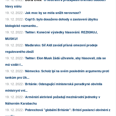
hlavy státu
19. 12. 2022 /
Jak moc by se měla snížit nerovnost?
19. 12. 2022 /
Cop15: bylo dosaženo dohody o zastavení úbytku
biologické rozmanito...
19. 12. 2022 /
Twitter: Konečné výsledky hlasování: REZIGNUJ,
MUSKU!
19. 12. 2022 /
Maďarsko: Síť Aldi zavádí přísná omezení prodeje
regulovaného zboží
19. 12. 2022 /
Twitter: Elon Musk žádá uživatele, aby hlasovali, zda se
má vzdát ř...
19. 12. 2022 /
Německo: Scholz lpí na svém posledním argumentu proti
tankům pro Uk...
19. 12. 2022 /
Británie: Odstupující ministerská poradkyně obvinila
ministryni vni...
19. 12. 2022 /
Arménští aktivisté požadují mezinárodní jednotky v
Náhorním Karabachu
19. 12. 2022 /
Pobrexitová "globální Británie": Britští poslanci obviněni z