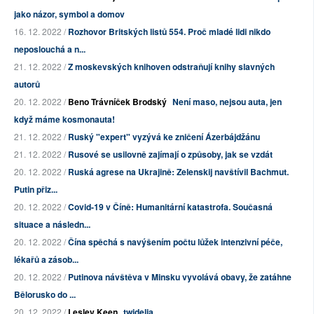
jako názor, symbol a domov
16. 12. 2022 /
Rozhovor Britských listů 554. Proč mladé lidi nikdo
neposlouchá a n...
21. 12. 2022 /
Z moskevských knihoven odstraňují knihy slavných
autorů
20. 12. 2022 /
Beno Trávníček Brodský
Není maso, nejsou auta, jen
když máme kosmonauta!
21. 12. 2022 /
Ruský "expert" vyzývá ke zničení Ázerbájdžánu
21. 12. 2022 /
Rusové se usilovně zajímají o způsoby, jak se vzdát
20. 12. 2022 /
Ruská agrese na Ukrajině: Zelenskij navštívil Bachmut.
Putin přiz...
20. 12. 2022 /
Covid-19 v Číně: Humanitární katastrofa. Současná
situace a následn...
20. 12. 2022 /
Čína spěchá s navýšením počtu lůžek intenzivní péče,
lékařů a zásob...
20. 12. 2022 /
Putinova návštěva v Minsku vyvolává obavy, že zatáhne
Bělorusko do ...
20. 12. 2022 /
Lesley Keen
twidelia