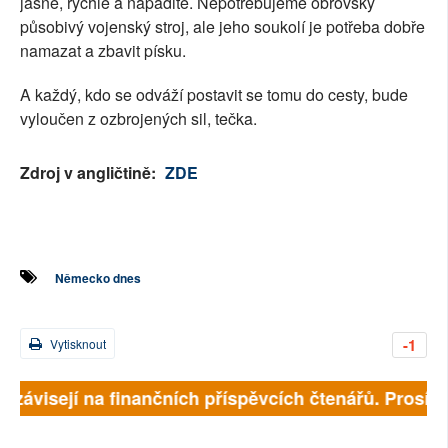
jasné, rychlé a nápadité. Nepotřebujeme obrovsky
působivý vojenský stroj, ale jeho soukolí je potřeba dobře
namazat a zbavit písku.
A každý, kdo se odváží postavit se tomu do cesty, bude
vyloučen z ozbrojených sil, tečka.
Zdroj v angličtině:
ZDE
Německo dnes
-1
Vytisknout
ě závisejí na finančních příspěvcích čtenářů. Prosíme,