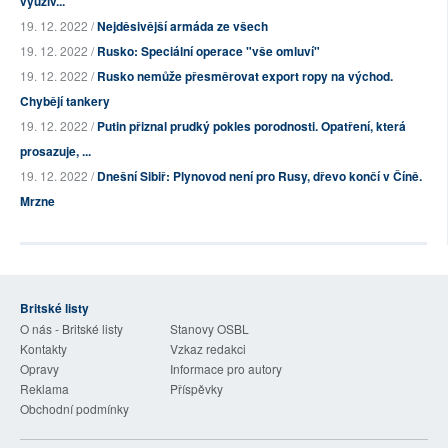
využív...
19. 12. 2022 /
Nejděsivější armáda ze všech
19. 12. 2022 /
Rusko: Speciální operace "vše omluví"
19. 12. 2022 /
Rusko nemůže přesměrovat export ropy na východ.
Chybějí tankery
19. 12. 2022 /
Putin přiznal prudký pokles porodnosti. Opatření, která
prosazuje, ...
19. 12. 2022 /
Dnešní Sibiř: Plynovod není pro Rusy, dřevo končí v Číně.
Mrzne
Britské listy
O nás - Britské listy
Stanovy OSBL
Kontakty
Vzkaz redakci
Opravy
Informace pro autory
Reklama
Příspěvky
Obchodní podmínky