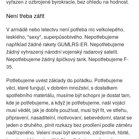
vyřazen z ozbrojené byrokracie, bez ohledu na hodnost.
Není třeba zářit
V armádě nebo letectvu není potřeba nic velkolepého,
lesklého, "sexy", superpůsobivého. Nepotřebujeme
například žádné rakety GUMLRS-ER. Nepotřebujeme
žádný vyhrazený národní vojenský radarový satelit.
Nepotřebujeme žádný špičkový tank. Nepotřebujeme F-
35.
Potřebujeme uvést základy do pořádku. Potřebujeme
věci, které fungují, v dobrém množství, s dostatkem
spotřebního materiálu, musíme být schopni je dostat tam,
kde je potřebujeme, a když je potřebujeme, naši vojáci
musí vědět, jak je dobře používat, musí být fit, ve střehu,
připravení, nasaditelní, motivovaní, sebevědomí, starat se
jeden o druhého, plnit rozkazy bez prodlení podle záměru
nadřízeného. Velení musí být skromné, zdrženlivé, hbité,