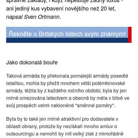
ani jediný kus vybavení novějšího než 20 let,
SOCIÁLNÍ SÍTĚ
.
napsal Sven Ortmann
RUBRIKY
PLNÁ VERZE STRÁNEK
Jako dokonalá bouře
Taková armáda by překonala pomalejší armády posedlé
letalitou, mohla by přežít mnohem větší potěmkinovské
armády, těžila by z každého ročního období, byla by jen
mírně omezována letectvem a obecně by měla v bitvě ve
svůj prospěch velmi nakloněné "směnné poměry".
Byla by to také jen mírně atraktivní pro dodavatele v
oblasti obrany, protože by nezískali mnoho smluv o
outsourcingu a nemohli by mít velký zisk z mimořádně