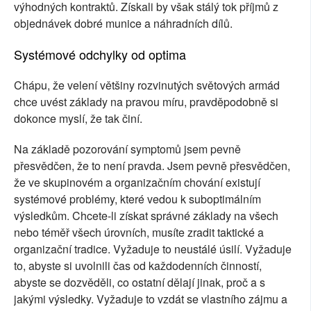
výhodných kontraktů. Získali by však stálý tok příjmů z
objednávek dobré munice a náhradních dílů.
Systémové odchylky od optima
Chápu, že velení většiny rozvinutých světových armád
chce uvést základy na pravou míru, pravděpodobně si
dokonce myslí, že tak činí.
Na základě pozorování symptomů jsem pevně
přesvědčen, že to není pravda. Jsem pevně přesvědčen,
že ve skupinovém a organizačním chování existují
systémové problémy, které vedou k suboptimálním
výsledkům. Chcete-li získat správné základy na všech
nebo téměř všech úrovních, musíte zradit taktické a
organizační tradice. Vyžaduje to neustálé úsilí. Vyžaduje
to, abyste si uvolnili čas od každodenních činností,
abyste se dozvěděli, co ostatní dělají jinak, proč a s
jakými výsledky. Vyžaduje to vzdát se vlastního zájmu a