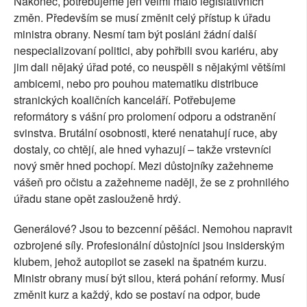
Nakonec, potřebujeme jen velmi málo legislativních
změn. Především se musí změnit celý přístup k úřadu
ministra obrany. Nesmí tam být posláni žádní další
nespecializovaní politici, aby pohřbili svou kariéru, aby
jim dali nějaký úřad poté, co neuspěli s nějakými většími
ambicemi, nebo pro pouhou matematiku distribuce
stranických koaličních kanceláří. Potřebujeme
reformátory s vášní pro prolomení odporu a odstranění
svinstva. Brutální osobnosti, které nenatahují ruce, aby
dostaly, co chtějí, ale hned vyhazují – takže vrstevníci
nový směr hned pochopí. Mezi důstojníky zažehneme
vášeň pro očistu a zažehneme naději, že se z prohnilého
úřadu stane opět zaslouženě hrdý.
Generálové? Jsou to bezcenní pěšáci. Nemohou napravit
ozbrojené síly. Profesionální důstojníci jsou insiderským
klubem, jehož autopilot se zasekl na špatném kurzu.
Ministr obrany musí být silou, která pohání reformy. Musí
změnit kurz a každý, kdo se postaví na odpor, bude