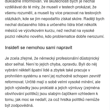
důkladně informován. Ve skutečnosti bych je nechal
vzdělávat do té míry, že museli v testech prokázat, že
všemu rozuměli, a museli by více pracovat na testových
otázkách, kde se jim nepodařilo získat skóre. Raději bych
nechal dočasného lídra a určeného lídra trčet několik
měsíců ve výcvikovém kurzu, než nechat na vysoké
pozici někoho nového, kdo problematice dobře nerozumí.
Insideři se nemohou sami napravit
Je zcela zřejmé, že německý profesionální důstojnický
sbor selhal. Není to jejich chyba, opravdu. Byli do něj
vybráni někteří špatní lidé a zbytek také pracuje v
prohnilém systému a není jej rozhodně schopen zevnitř
reformovat. Určitě mají o sobě velmi vysoké mínění, ale
jejich výsledky jsou proklaté a jejich výmluvy (zejména
obviňování politiků) jsou slabým čajíčkem vzhledem k
tomu, jak moc se nedaří, za což hrstka politiků nemůže
být zodpovědná.