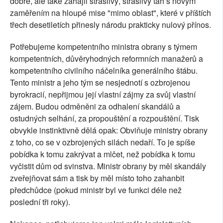
dobře, ale také zahájil strašlivý, strašlivý tah s novým
zaměřením na hloupé mise "mimo oblast", které v příštích
třech desetiletích přinesly národu prakticky nulový přínos.
Potřebujeme kompetentního ministra obrany s týmem
kompetentních, důvěryhodných reformních manažerů a
kompetentního civilního náčelníka generálního štábu.
Tento ministr a jeho tým se nesjednotí s ozbrojenou
byrokracií, nepřijmou její vlastní zájmy za svůj vlastní
zájem. Budou odměněni za odhalení skandálů a
ostudných selhání, za propouštění a rozpouštění. Tisk
obvykle instinktivně dělá opak: Obviňuje ministry obrany
z toho, co se v ozbrojených silách nedaří. To je spíše
pobídka k tomu zakrývat a mlčet, než pobídka k tomu
vyčistit dům od svinstva. Ministr obrany by měl skandály
zveřejňovat sám a tisk by měl místo toho zahanbit
předchůdce (pokud ministr byl ve funkci déle než
poslední tři roky).