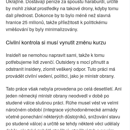
Ukrajině. Dostávají peníze za spoustu haraburdí, určitě
by mohli získat prostředky na takové drony, kdyby tomu
dali přednost. Dokonce by to bylo méně než slavná
hranice 25 milionů, takže příležitosti k politickému
vměšování by byly minimalizovány.
Civilní kontrola si musí vynutit změnu kurzu
Insideři se nemohou napravit sami, takže k tomu
potřebujeme lidi zvenčí. Outsidery s mocí přinutit a
odstranit insidery, zlomit veškerý odpor. Tuto práci má
provádět civilní vedení, politici, jako je ministr obrany.
Tato práce však nebyla provedena po celá desetiletí. Ani
jeden německý ministr obrany neodvedl v době po
studené válce slušnou práci. Rühe musel vést ve velmi
náročném období (integrace východoněmecké armády
včetně ponechání některých důstojníků, snižování stavu
po studené válce) a určitě se tehdy některé věci udělaly