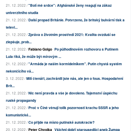
21. 12. 2022 /
"Bolí mě srdce": Afghánské ženy reagují na zákaz
univerzitního studia
21. 12. 2022 /
Další propad Británie. Potvrzeno, že britský bulvární tisk a
televi...
21. 12. 2022 /
Zpráva o životním prostředí 2021: Kvalita ovzduší se
zlepšuje, prob...
21. 12. 2022 /
Fabiano Golgo
Po půlhodinovém rozhovoru s Putinem
Lula říká, že může být mírovým ...
21. 12. 2022 /
"Armáda je našim kormidelníkem". Putin chystá systém
nekončícího vá...
3. 12. 2022 /
Milí čtenáři, zachránili jste nás, ale jen o fous. Hospodaření
Brit...
21. 12. 2022 /
Nic není pravda a vše je dovoleno. Tajemství úspěchu
ruské propagandy
21. 12. 2022 /
Proč v Číně věnují tolik pozornosti krachu SSSR a jeho
komunistické...
21. 12. 2022 /
Co přijde na místo putinské autokracie?
20. 12. 2022 /
Peter Chvojka
Všichni dobří starousedlíci aneb Žumpa