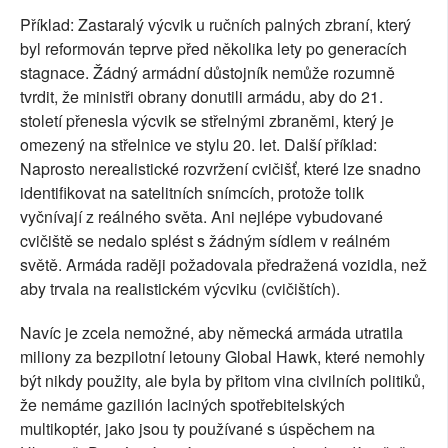
Příklad: Zastaralý výcvik u ručních palných zbraní, který
byl reformován teprve před několika lety po generacích
stagnace. Žádný armádní důstojník nemůže rozumně
tvrdit, že ministři obrany donutili armádu, aby do 21.
století přenesla výcvik se střelnými zbraněmi, který je
omezený na střelnice ve stylu 20. let. Další příklad:
Naprosto nerealistické rozvržení cvičišť, které lze snadno
identifikovat na satelitních snímcích, protože tolik
vyčnívají z reálného světa. Ani nejlépe vybudované
cvičiště se nedalo splést s žádným sídlem v reálném
světě. Armáda raději požadovala předražená vozidla, než
aby trvala na realistickém výcviku (cvičištích).
Navíc je zcela nemožné, aby německá armáda utratila
miliony za bezpilotní letouny Global Hawk, které nemohly
být nikdy použity, ale byla by přitom vina civilních politiků,
že nemáme gazilión laciných spotřebitelských
multikoptér, jako jsou ty používané s úspěchem na