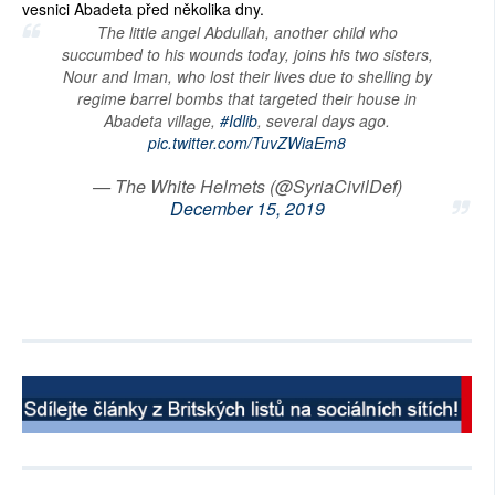
vesnici Abadeta před několika dny.
The little angel Abdullah, another child who
succumbed to his wounds today, joins his two sisters,
Nour and Iman, who lost their lives due to shelling by
regime barrel bombs that targeted their house in
Abadeta village,
#Idlib
, several days ago.
pic.twitter.com/TuvZWiaEm8
— The White Helmets (@SyriaCivilDef)
December 15, 2019