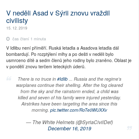
V neděli Asad v Sýrii znovu vraždil
civilisty
15. 12. 2019
čas čtení 1 minuta
V Idlibu není příměří. Ruská letadla a Asadova letadla dál
bombardují. Po rozptýlení mlhy a po dešti v neděli bylo
usmrceno dítě a sedm členů jeho rodiny bylo zraněno. Oblast je
v pondělí znovu terčem leteckých úderů.
There is no truce in
#Idlib
... Russia and the regime's
warplanes continue their shelling. After the fog cleared
from the sky and the rainstorm ended, a child was
killed and seven of his family were injured yesterday.
Airstrikes have been targeting the area since this
morning.
pic.twitter.com/RoTe0WUXXv
— The White Helmets (@SyriaCivilDef)
December 16, 2019