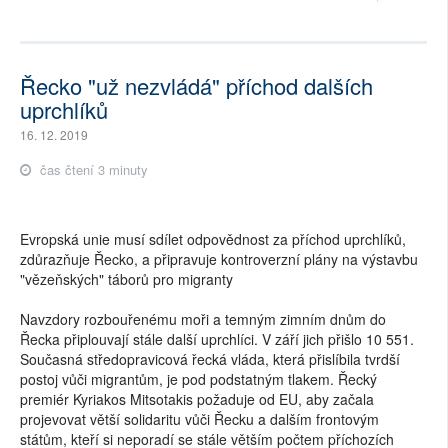
Řecko "už nezvládá" příchod dalších
uprchlíků
16. 12. 2019
čas čtení 3 minuty
Evropská unie musí sdílet odpovědnost za příchod uprchlíků,
zdůrazňuje Řecko, a připravuje kontroverzní plány na výstavbu
"vězeňských" táborů pro migranty
Navzdory rozbouřenému moři a temným zimním dnům do
Řecka připlouvají stále další uprchlíci. V září jich přišlo 10 551.
Současná středopravicová řecká vláda, která přislíbila tvrdší
postoj vůči migrantům, je pod podstatným tlakem. Řecký
premiér Kyriakos Mitsotakis požaduje od EU, aby začala
projevovat větší solidaritu vůči Řecku a dalším frontovým
státům, kteří si neporadí se stále větším počtem příchozích