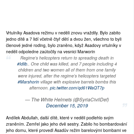
Vrtulníky Asadova režimu v neděli znovu vraždily. Bylo zabito
jedno dítě a 7 lidí včetně čtyř dětí a dvou žen, všechno to byli
členové jedné roding, bylo zraněno, když Asadovy vrtulníky v
neděli odpoledne zaútočily na vesnici Marworin
Regime's helicopters return to spreading death in
#Idlib
.. One child was killed, and 7 people including 4
children and two women all of them from one family
were injured, after the regime's helicopters targeted
#Marshorin
village with explosive barrels bombs this
afternoon.
pic.twitter.com/qd61WaQT7p
— The White Helmets (@SyriaCivilDef)
December 15, 2019
Andílek Abdullah, další dítě, které v neděli podlehlo svým
zraněním. Zemřel jako jeho dvě sestry. Zabilo ho bombardování
jeho domu, které provedl Asadův režim barelovými bombami ve