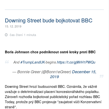
Downing Street bude bojkotovat BBC
15. 12. 2019
čas čtení 1 minuta
Boris Johnson chce podniknout ostré kroky proti BBC
And
#TrumpLandUK
-begins.
https://t.co/gjWrH1PWQu
— Bonnie Greer (@Bonn1eGreer)
December 15,
2019
Downing Street hrozí budoucnosti BBC. Oznámila, že vážně
uvažuje o dekriminalizaci placení koncesionářského poplatku.
Zároveň rozhodla bojkotovat publicistický pořad rozhlasu BBC
Today, protože prý BBC projevuje "zaujatost vůči Konzervativní
straně".