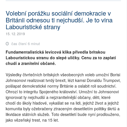
Volební porážku sociální demokracie v
Británii odnesou ti nejchudší. Je to vina
Labouristické strany
15. 12. 2019
čas čtení 6 minut
Fundamentalistická levicová klika přivedla britskou
Labouristickou stranu do slepé uličky. Cenu za to zaplatí
chudí a zranitelní občané.
Výsledky čtvrtečních britských všeobecných voleb umožní Borisi
Johnsonovi realizovat tvrdý brexit, lézt kamsi Donaldu Trumpovi,
pošlapat demokratické normy Británie a oslabit roli soudnictví.
Ohrozí to integritu Spojeného království. Umožní to Johnsonovi
ignorovat ty nejchudší a nejzranitelnější občany, děti, které
chodí do školy hladové, vykašlat se na lidi, jejichž život a jejichž
komunita byly ožebračeny ztraceným desetiletím politiky škrtů a
likvidace státních služeb. Toto desetiletí bude nyní prodlouženo,
jako vězeňský trest, na 15 let.