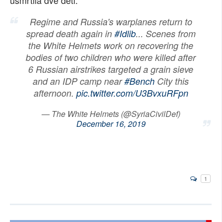
usmrtila dvě děti.
SOCIÁLNÍ SÍTĚ
Regime and Russia's warplanes return to
spread death again in
#Idlib
... Scenes from
RUBRIKY
the White Helmets work on recovering the
bodies of two children who were killed after
PLNÁ VERZE STRÁNEK
6 Russian airstrikes targeted a grain sieve
and an IDP camp near
#Bench
City this
afternoon.
pic.twitter.com/U3BvxuRFpn
— The White Helmets (@SyriaCivilDef)
December 16, 2019
1