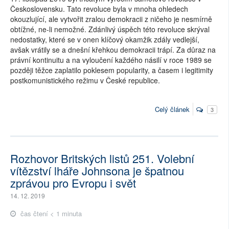
Československu. Tato revoluce byla v mnoha ohledech
okouzlující, ale vytvořit zralou demokracii z ničeho je nesmírně
obtížné, ne-li nemožné. Zdánlivý úspěch této revoluce skrýval
nedostatky, které se v onen klíčový okamžik zdály vedlejší,
avšak vrátily se a dnešní křehkou demokracii trápí. Za důraz na
právní kontinuitu a na vyloučení každého násilí v roce 1989 se
později těžce zaplatilo poklesem popularity, a časem i legitimity
postkomunistického režimu v České republice.
Celý článek
3
Rozhovor Britských listů 251. Volební
vítězství lháře Johnsona je špatnou
zprávou pro Evropu i svět
14. 12. 2019
čas čtení < 1 minuta