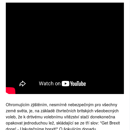
Ohromujícím zjištěním, nesmírně nebezpečným pro všechny
země světa, je, na základě čtvrtečních britských všeobecných
voleb, že k drtivému volebnímu vítězství stačí donekonečna
opakovat jednoduchou lež, skládající se ze tří slov: "Get Brexit
done! - Uskutečníme brexit!" O šokujícím dopadu