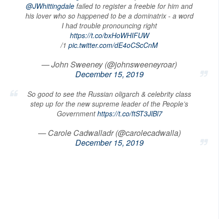
@JWhittingdale
failed to register a freebie for him and
his lover who so happened to be a dominatrix - a word
I had trouble pronouncing right
https://t.co/bxHoWHIFUW
/1
pic.twitter.com/dE4oCScCnM
— John Sweeney (@johnsweeneyroar)
December 15, 2019
So good to see the Russian oligarch & celebrity class
step up for the new supreme leader of the People’s
Government
https://t.co/ftST3JlBl7
— Carole Cadwalladr (@carolecadwalla)
December 15, 2019