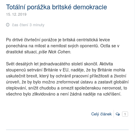
Totální porážka britské demokracie
15. 12. 2019
čas čtení 3 minuty
Po drtivé čtvrteční porážce je britská centristická levice
ponechána na milost a nemilost svých oponentů. Octla se v
drastické situaci,
píše Nick Cohen.
Svět desátých let jednadvacátého století skončil. Aktivita
stoupenců setrvání Británie v EU, naděje, že by Británie mohla
uskutečnit brexit, který by ochránil pracovní příležitosti a životní
úroveň, že by bylo možno zreformovat ústavu a zastavit globální
oteplování, snížit chudobu a omezit společenskou nerovnost, to
všechno bylo zlikvidováno a není žádná naděje na vzkříšení.
Celý článek
1