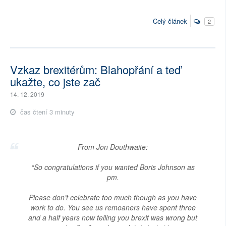
Celý článek
2
Vzkaz brexitérům: Blahopřání a teď
ukažte, co jste zač
14. 12. 2019
čas čtení 3 minuty
From Jon Douthwaite:
“So congratulations if you wanted Boris Johnson as
pm.
Please don’t celebrate too much though as you have
work to do. You see us remoaners have spent three
and a half years now telling you brexit was wrong but