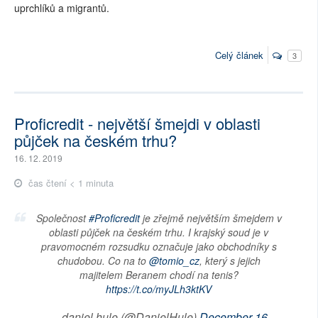
uprchlíků a migrantů.
Celý článek
3
Proficredit - největší šmejdi v oblasti
půjček na českém trhu?
16. 12. 2019
čas čtení < 1 minuta
Společnost
#Proficredit
je zřejmě největším šmejdem v
oblasti půjček na českém trhu. I krajský soud je v
pravomocném rozsudku označuje jako obchodníky s
chudobou. Co na to
@tomio_cz
, který s jejich
majitelem Beranem chodí na tenis?
https://t.co/myJLh3ktKV
— daniel hule (@DanielHule)
December 16,