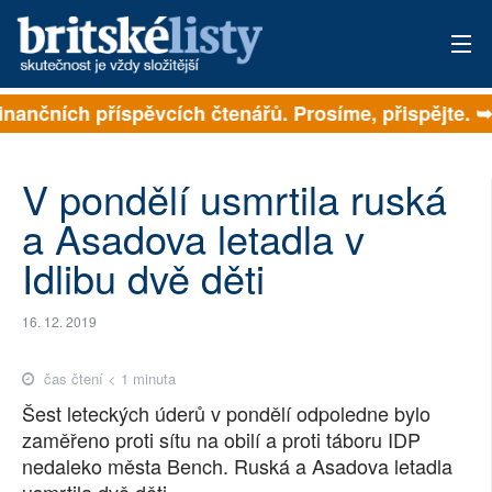
 na finančních příspěvcích čtenářů. Prosíme, přispějt
PŘIHLÁSIT
AKTUÁLNÍ VYDÁNÍ
V pondělí usmrtila ruská
ARCHIV
a Asadova letadla v
Idlibu dvě děti
ROZHOVORY
TÉMATA
16. 12. 2019
NEJČTENĚJŠÍ ZA 7 DNÍ
čas čtení < 1 minuta
Šest leteckých úderů v pondělí odpoledne bylo
AUTOŘI
zaměřeno proti sítu na obilí a proti táboru IDP
nedaleko města Bench. Ruská a Asadova letadla
PŘÍSPĚVKY NA PROVOZ