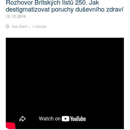
Rozhovor Britských listů 250. Jak
destigmatizovat poruchy duševního zdraví
13. 12. 2019
čas čtení < 1 minuta