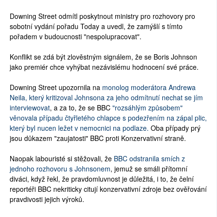
Downing Street odmítl poskytnout ministry pro rozhovory pro
sobotní vydání pořadu Today a uvedl, že zamýšlí s tímto
pořadem v budoucnosti "nespolupracovat".
Konflikt se zdá být zlověstným signálem, že se Boris Johnson
jako premiér chce vyhýbat nezávislému hodnocení své práce.
Downing Street upozornila na
monolog moderátora Andrewa
Neila, který kritizoval Johnsona za jeho odmítnutí nechat se jím
interviewovat
, a za to, že se BBC
"rozsáhlým způsobem"
věnovala případu čtyřletého chlapce s podezřením na zápal plic,
který byl nucen ležet v nemocnici na podlaze.
Oba případy prý
jsou důkazem "zaujatosti" BBC proti Konzervativní straně.
Naopak labouristé si stěžovali, že
BBC odstranila smích z
jednoho rozhovoru s Johnsonem
, jemuž se smáli přítomní
diváci, když řekl, že pravdomluvnost je důležitá, i to, že čelní
reportéři BBC nekriticky citují konzervativní zdroje bez ověřování
pravdivosti jejich výroků.