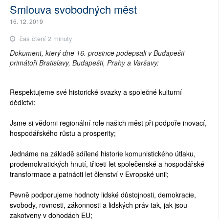
Smlouva svobodných měst
16. 12. 2019
čas čtení 2 minuty
Dokument, který dne 16. prosince podepsali v Budapešti
primátoři Bratislavy, Budapešti, Prahy a Varšavy:
Respektujeme své historické svazky a společné kulturní
dědictví;
Jsme si vědomi regionální role našich měst při podpoře inovací,
hospodářského růstu a prosperity;
Jednáme na základě sdílené historie komunistického útlaku,
prodemokratických hnutí, třiceti let společenské a hospodářské
transformace a patnácti let členství v Evropské unii;
Pevně podporujeme hodnoty lidské důstojnosti, demokracie,
svobody, rovnosti, zákonnosti a lidských práv tak, jak jsou
zakotveny v dohodách EU;