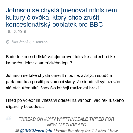
Johnson se chystá jmenovat ministrem
kultury člověka, který chce zrušit
koncesionářský poplatek pro BBC
15. 12. 2019
čas čtení < 1 minuta
Bude to konec britské veřejnoprávní televize a přechod ke
komerční televizi amerického typu?
Johnson se také chystá omezit moc nezávislých soudů a
parlamentu a posílit pravomoci vlády. Zjednodušit vyhazování
státních úředníků, "aby šlo lehčeji realizovat brexit".
Hned po volebním vítězství odešel na vánoční večírek ruského
oligarchy Lebeděva.
THREAD ON JOHN WHITTINGDALE TIPPED FOR
NEW CULTURE SEC
At
@BBCNewsnight
I broke the story for TV about how