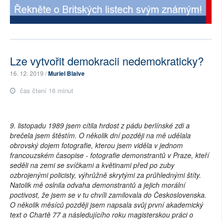
Lze vytvořit demokracii nedemokraticky?
16. 12. 2019 /
Muriel Blaive
čas čtení 16 minut
9. listopadu 1989 jsem cítila hrdost z pádu berlínské zdi a
brečela jsem štěstím. O několik dní později na mě udělala
obrovský dojem fotografie, kterou jsem viděla v jednom
francouzském časopise - fotografie demonstrantů v Praze, kteří
seděli na zemi se svíčkami a květinami před po zuby
ozbrojenými policisty, výhrůžně skrytými za průhlednými štíty.
Natolik mě oslnila odvaha demonstrantů a jejich morální
poctivost, že jsem se v tu chvíli zamilovala do Československa.
O několik měsíců později jsem napsala svůj první akademický
text o Chartě 77 a následujícího roku magisterskou práci o