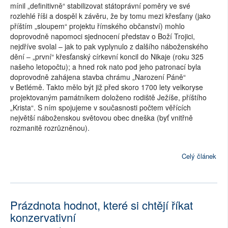
mínil „definitivně“ stabilizovat státoprávní poměry ve své
rozlehlé říši a dospěl k závěru, že by tomu mezi křesťany (jako
příštím „sloupem“ projektu římského občanství) mohlo
doprovodně napomoci sjednocení představ o Boží Trojici,
nejdříve svolal – jak to pak vyplynulo z dalšího náboženského
dění – „první“ křesťanský církevní koncil do Nikaje (roku 325
našeho letopočtu); a hned rok nato pod jeho patronací byla
doprovodně zahájena stavba chrámu „Narození Páně“
v Betlémě. Takto mělo být již před skoro 1700 lety velkoryse
projektovaným památníkem doloženo rodiště Ježíše, příštího
„Krista“. S ním spojujeme v současnosti počtem věřících
největší náboženskou světovou obec dneška (byť vnitřně
rozmanitě rozrůzněnou).
Celý článek
Prázdnota hodnot, které si chtějí říkat
konzervativní