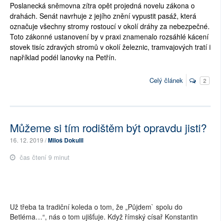
Poslanecká sněmovna zítra opět projedná novelu zákona o
drahách. Senát navrhuje z jejího znění vypustit pasáž, která
označuje všechny stromy rostoucí v okolí dráhy za nebezpečné.
Toto zákonné ustanovení by v praxi znamenalo rozsáhlé kácení
stovek tisíc zdravých stromů v okolí železnic, tramvajových tratí i
například podél lanovky na Petřín.
Celý článek
2
Můžeme si tím rodištěm být opravdu jisti?
16. 12. 2019 /
Miloš Dokulil
čas čtení 9 minut
Už třeba ta tradiční koleda o tom, že „Půjdem` spolu do
Betléma…“, nás o tom ujišťuje. Když římský císař Konstantin