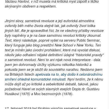
Václavu Havlovi, v níž musela má kritická mysl zápolit s těžko
skrývaným obdivem a respektem.
Jinými slovy, sametová revoluce a její euforická atmosféra
ovlivnily běh mého života stejně tak, jak ovlivnily život tolika
jiných lidí. Ale je spravedlivé říci, že ne všechny přísliby revoluce
byly naplněny a je na čase samotnou revoluci kriticky zkoumat.
Text, který následuje, poprvé vyšel na serveru
Public Seminar
,
který funguje jako blog prestižní New School v New Yorku. Ten
text je míněn jako úvodní prohlášení, které má vyvolat diskusi,
nikoliv jako odhalení nějaké definitivní údajné "historické pravdy"
o sametové revoluci. Není to ani nijak nová interpretace - dala
jsem jen dohromady útržky výzkumu několika historiků a
pokusila jsem se je složit do souvislého narativu. Nedávno jsem
na
Britských listech
apelovala na to, aby došlo k celonárodnímu
smíření ohledně komunistické minulosti.
Nyní tvrdím, že k němu
může dojít až po kritické a sebekritické debatě, takové, jakou
požadoval Havel ve svých slavných esejích
Dopis dr. Gustávu
Husákov
i (1975) a
Moc bezmocných
(1978).
17. listopad 2019 byl třicátým výročím sametové revoluce v