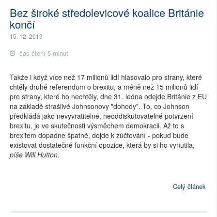
Bez široké středolevicové koalice Británie
končí
15. 12. 2019
čas čtení 5 minut
Takže i když více než 17 milionů lidí hlasovalo pro strany, které
chtěly druhé referendum o brexitu, a méně než 15 milionů lidí
pro strany, které ho nechtěly, dne 31. ledna odejde Británie z EU
na základě strašlivé Johnsonovy "dohody". To, co Johnson
předkládá jako nevyvratitelné, neoddiskutovatelné potvrzení
brexitu, je ve skutečnosti výsměchem demokracii. Až to s
brexitem dopadne špatně, dojde k zúčtování - pokud bude
existovat dostatečně funkční opozice, která by si ho vynutila,
píše Will Hutton.
Celý článek