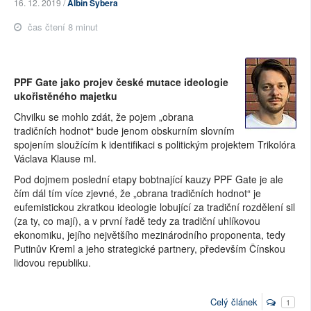
16. 12. 2019 /
Albín Sybera
čas čtení 8 minut
PPF Gate jako projev české mutace ideologie
ukořistěného majetku
Chvilku se mohlo zdát, že pojem „obrana
tradičních hodnot“ bude jenom obskurním slovním
spojením sloužícím k identifikaci s politickým projektem Trikolóra
Václava Klause ml.
Pod dojmem poslední etapy bobtnající kauzy PPF Gate je ale
čím dál tím více zjevné, že „obrana tradičních hodnot“ je
eufemistickou zkratkou ideologie lobující za tradiční rozdělení sil
(za ty, co mají), a v první řadě tedy za tradiční uhlíkovou
ekonomiku, jejího největšího mezinárodního proponenta, tedy
Putinův Kreml a jeho strategické partnery, především Čínskou
lidovou republiku.
Celý článek
1