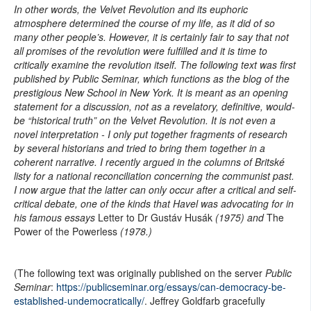
In other words, the Velvet Revolution and its euphoric
atmosphere determined the course of my life, as it did of so
many other people’s. However, it is certainly fair to say that not
all promises of the revolution were fulfilled and it is time to
critically examine the revolution itself. The following text was first
published by Public Seminar, which functions as the blog of the
prestigious New School in New York. It is meant as an opening
statement for a discussion, not as a revelatory, definitive, would-
be “historical truth” on the Velvet Revolution. It is not even a
novel interpretation - I only put together fragments of research
by several historians and tried to bring them together in a
coherent narrative. I recently argued in the columns of Britské
listy for a national reconciliation concerning the communist past.
I now argue that the latter can only occur after a critical and self-
critical debate, one of the kinds that Havel was advocating for in
his famous essays
Letter to Dr Gustáv Husák
(1975) and
The
Power of the Powerless
(1978.)
(The following text was originally published on the server
Public
Seminar
:
https://publicseminar.org/essays/can-democracy-be-
established-undemocratically/
. Jeffrey Goldfarb gracefully