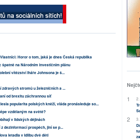
Vlastníci: Horor o tom, jaká je dnes Česká republika
íc špatně na Národním investičním plánu
lební vítězství lháře Johnsona je š...
Nejčt
í zdravých stromů u železničních a ...
aní od brexitu záchrannou síť
2.
esla popularita polských kněží, vláda pronásleduje so...
Tr
S
ejlépe vzdělaným na světě?
3.
bíhají v lidských dějinách
Dů
 z dezinformací prospěch, jiní se p...
tu
va letadla v Idlibu dvě děti
za