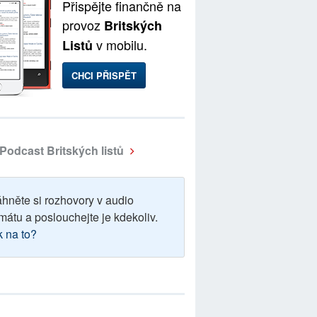
Přispějte finančně na
provoz
Britských
v mobilu.
Listů
CHCI PŘISPĚT
Podcast Britských listů
áhněte si rozhovory v audio
mátu a poslouchejte je kdekoliv.
k na to?