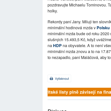
pozdravujte Michaelu Tominovou. Ta
holky.
Rekordy paní Jany. Miluji ten slovní
minimální hodinová mzda v
Polsku
minimální mzda bude od roku 2020 
slušných 15.493,5 Kč, když uvážíme
na
HDP
na obyvatele. A to není vš
minimální mzda znovu a to na 17.87
to nezapadlo, paní Maláčová, aby to
Vytisknout
Britské listy plně závisejí na 