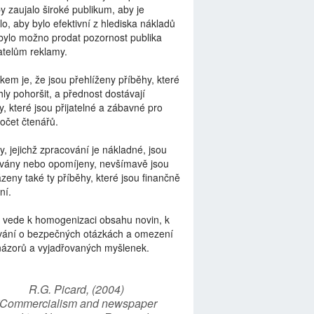
by zaujalo široké publikum, aby je
lo, aby bylo efektivní z hlediska nákladů
bylo možno prodat pozornost publika
telům reklamy.
kem je, že jsou přehlíženy příběhy, které
ly pohoršit, a přednost dostávají
y, které jsou přijatelné a zábavné pro
počet čtenářů.
y, jejichž zpracování je nákladné, jsou
vány nebo opomíjeny, nevšímavě jsou
zeny také ty příběhy, které jsou finančně
ní.
 vede k homogenizaci obsahu novin, k
vání o bezpečných otázkách a omezení
názorů a vyjadřovaných myšlenek.
R.G. Picard, (2004)
“Commercialism and newspaper