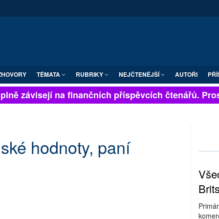
ZHOVORY
TÉMATA
RUBRIKY
NEJČTENĚJŠÍ
AUTOŘI
PŘÍ
lně závisejí na finančních příspěvcích čtenářů. Prosím
nské hodnoty, paní
Všec
Brit
Primár
komerc