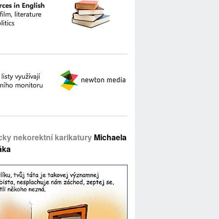
icky nekorektní karikatury
Michaela
áka