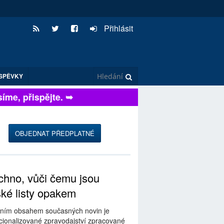
Přihlásit
SPĚVKY
e, přispějte. ➥
OBJEDNAT PŘEDPLATNÉ
hno, vůči čemu jsou
ské listy opakem
ním obsahem současných novin je
ionalizované zpravodajství zpracované