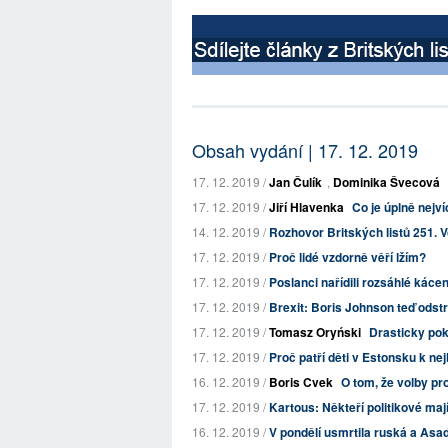
Obsah vydání | 17. 12. 2019
17. 12. 2019 /
Jan Čulík
,
Dominika Švecová
17. 12. 2019 /
Jiří Hlavenka
Co je úplně nejv
14. 12. 2019 /
Rozhovor Britských listů 251. Vo
17. 12. 2019 /
Proč lidé vzdorně věří lžím?
17. 12. 2019 /
Poslanci nařídili rozsáhlé kácen
17. 12. 2019 /
Brexit: Boris Johnson teď odstr
17. 12. 2019 /
Tomasz Oryński
Drasticky pokl
17. 12. 2019 /
Proč patří děti v Estonsku k n
16. 12. 2019 /
Boris Cvek
O tom, že volby pro
17. 12. 2019 /
Kartous: Někteří politikové mají
16. 12. 2019 /
V pondělí usmrtila ruská a Asado