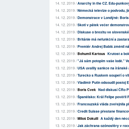
14. 12. 2019 /
Anarchy in the CZ. Edu-punkov
14. 12. 2019 /
Německá televize o podvodu, jím
14. 12. 2019 /
Demonstrace v Londýně: Boris 
14. 12. 2019 /
Skoti v pátek večer demonstrova
14. 12. 2019 /
Diskuse o brexitu ve slovensk
13. 12. 2019 /
Británie má nefunkční a zastaral
13. 12. 2019 /
Premiér Andrej Babiš změnil náz
12. 12. 2019 /
Bohumil Kartous
Krutost a bol
13. 12. 2019 /
"Já sám potopím vaše lodě." Vel
13. 12. 2019 /
USA uvalily sankce na íránské 
13. 12. 2019 /
Turecko s Ruskem soupeří o vli
13. 12. 2019 /
Vladimir Putin odsoudil postoj
12. 12. 2019 /
Boris Cvek
Nad diskusí ČRo Pl
13. 12. 2019 /
Španělsko: Král Felipe pověři
13. 12. 2019 /
Francouzská vláda zveřejnila pl
13. 12. 2019 /
Credit Suisse přestane financo
13. 12. 2019 /
Miloš Dokulil
A každý den něco
13. 12. 2019 /
Jak záchrana ozónosféry v roce