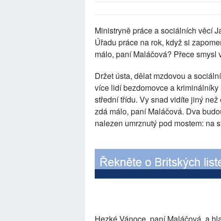
Ministryně práce a sociálních věcí 
Úřadu práce na rok, když si zapomeno
málo, paní Maláčová? Přece smysl v
Držet ústa, dělat mzdovou a sociáln
více lidí bezdomovce a kriminálníky 
střední třídu. Vy snad vidíte jiný n
zdá málo, paní Maláčová. Dva budou
nalezen umrznutý pod mostem: na sto
Hezké Vánoce, paní Maláčová, a hlav