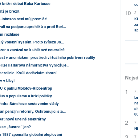
ý knižní debut Boba Kartouse
od
ž je brexit
3.
Johnson není můj premiér!
Kl
za
li na podporu uprchlíků a proti Bori...
s
ém rozhlase
ý volební systém. Proto zvítězil Jo...
or a zavázal se k uhlíkové neutralitě
est v anomickém prostředí virtuálního pokřivení reality
itel Haftarova námořnictva vyhrožuje...
aerolinie. Kvůli dodávkám zbraní
Nejsd
v v Libyi
 EU k paktu Molotov-Ribbentrop
7.
us o populismu a krizi politiky
Iz
na
l Pedra Sáncheze sestavením vlády
si
án penzijní reformy. Ochromující stá...
0
vat nové uhelné elektrárny
7.
 se „šustne“ jen?
Ni
 1987 zpomalila globální oteplování
7.