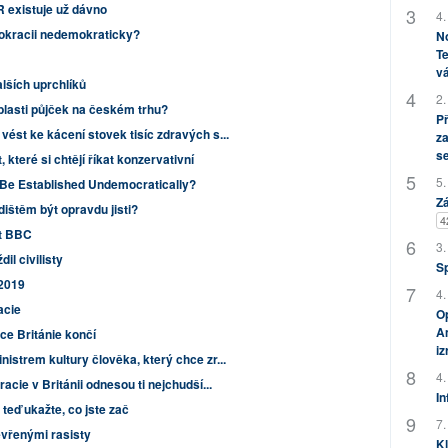
R existuje už dávno
4.
mokracii nedemokraticky?
No
Te
vá
lších uprchlíků
2.
 oblasti půjček na českém trhu?
P
ést ke kácení stovek tisíc zdravých s...
za
s
 které si chtějí říkat konzervativní
5.
e Established Undemocratically?
Zá
ištěm být opravdu jisti?
4
at BBC
3.
il civilisty
S
 2019
4.
acie
Op
Am
ce Británie končí
i
istrem kultury člověka, který chce zr...
4.
cie v Británii odnesou ti nejchudší...
In
teď ukažte, co jste zač
7.
tevřenými rasisty
Kl