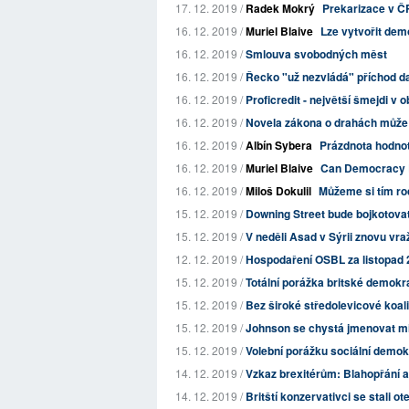
17. 12. 2019 /
Radek Mokrý
Prekarizace v Č
16. 12. 2019 /
Muriel Blaive
Lze vytvořit de
16. 12. 2019 /
Smlouva svobodných měst
16. 12. 2019 /
Řecko "už nezvládá" příchod da
16. 12. 2019 /
Proficredit - největší šmejdi v
16. 12. 2019 /
Novela zákona o drahách může v
16. 12. 2019 /
Albín Sybera
Prázdnota hodnot,
16. 12. 2019 /
Muriel Blaive
Can Democracy B
16. 12. 2019 /
Miloš Dokulil
Můžeme si tím rod
15. 12. 2019 /
Downing Street bude bojkotov
15. 12. 2019 /
V neděli Asad v Sýrii znovu vražd
12. 12. 2019 /
Hospodaření OSBL za listopad
15. 12. 2019 /
Totální porážka britské demokr
15. 12. 2019 /
Bez široké středolevicové koali
15. 12. 2019 /
Johnson se chystá jmenovat min
15. 12. 2019 /
Volební porážku sociální demokra
14. 12. 2019 /
Vzkaz brexitérům: Blahopřání a 
14. 12. 2019 /
Britští konzervativci se stali o