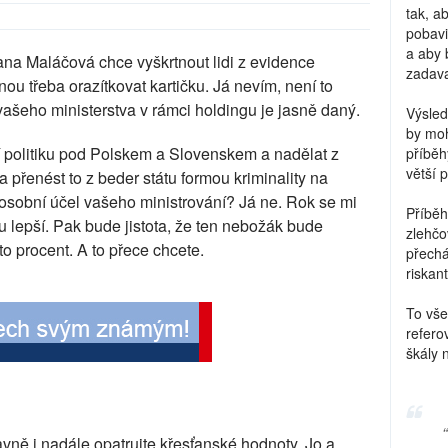
tak, a
pobavi
a aby 
Jana Maláčová chce vyškrtnout lidi z evidence
zadava
u třeba orazítkovat kartičku. Já nevím, není to
ašeho ministerstva v rámci holdingu je jasně daný.
Výsled
by moh
í politiku pod Polskem a Slovenskem a nadělat z
příběh
větší 
a přenést to z beder státu formou kriminality na
ež osobní účel vašeho ministrování? Já ne. Rok se mi
Příběh
 lepší. Pak bude jistota, že ten nebožák bude
zlehčo
 procent. A to přece chcete.
přechá
riskant
To vše
refero
škály 
ně i nadále opatrujte křesťanské hodnoty. Jo a