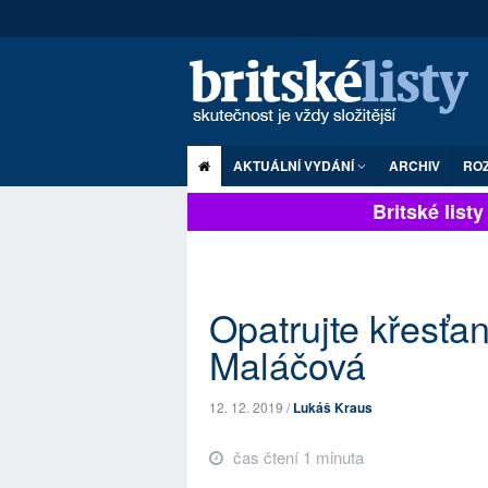
AKTUÁLNÍ VYDÁNÍ
ARCHIV
RO
Britské listy p
Opatrujte křesťa
Maláčová
12. 12. 2019 /
Lukáš Kraus
čas čtení 1 minuta