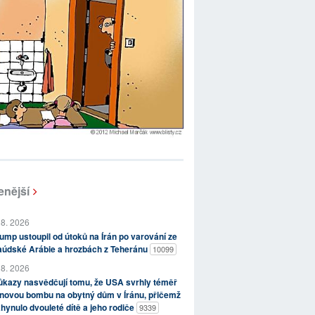
enější
 8. 2026
ump ustoupil od útoků na Írán po varování ze
aúdské Arábie a hrozbách z Teheránu
10099
 8. 2026
kazy nasvědčují tomu, že USA svrhly téměř
novou bombu na obytný dům v Íránu, přičemž
hynulo dvouleté dítě a jeho rodiče
9339