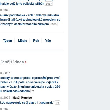
haluje celý jeho politický příběh
3637
 8. 2026
ausův podržtaška v roli Babišova ministra
hraničí tají úzké technologické propojení se
přízněným dezinformačním zdrojem
3535
Týden
Měsíc
Rok
Vše
ílenější dnes
 8. 2026
raelský profesor přišel o prestižní pracovní
bídku v USA poté, co se veřejně vyjádřil k
tuaci v Gaze. Nyní mu univerzita vyplatí 250
00 dolarů odškodného
21
 8. 2026
Matěj Metelec
kdo nepozoruje svůj vlastní „soumrak“
19
 8. 2026