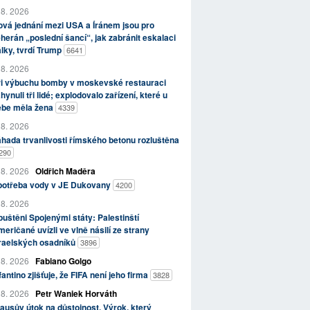
 8. 2026
vá jednání mezi USA a Íránem jsou pro
herán „poslední šancí“, jak zabránit eskalaci
lky, tvrdí Trump
6641
 8. 2026
ři výbuchu bomby v moskevské restauraci
hynuli tři lidé; explodovalo zařízení, které u
ebe měla žena
4339
 8. 2026
hada trvanlivosti římského betonu rozluštěna
290
 8. 2026
Oldřich Maděra
potřeba vody v JE Dukovany
4200
 8. 2026
uštěni Spojenými státy: Palestinští
eričané uvízli ve vlně násilí ze strany
zraelských osadníků
3896
 8. 2026
Fabiano Golgo
fantino zjišťuje, že FIFA není jeho firma
3828
 8. 2026
Petr Waniek Horváth
ausův útok na důstojnost. Výrok, který