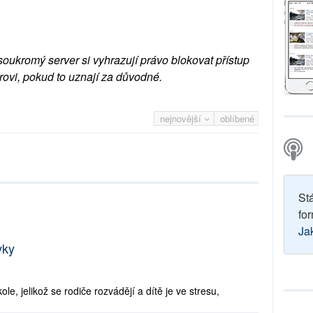
soukromý server si vyhrazují právo blokovat přístup
rovi, pokud to uznají za důvodné.
nejnovější
oblíbené
St
for
Ja
vky
, jelikož se rodiče rozvádějí a dítě je ve stresu,