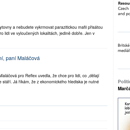
ytovny a nebudete vykrmovat parazitickou mafii přisátou
ro lidi ve vyloučených lokalitách, jedině dobře. Jen v
ání, paní Maláčová
aláčová pro Reflex uvedla, že chce pro lidi, co „dělají
Polit
ve stáří. Já říkám, že z ekonomického hlediska je nutné
Marč