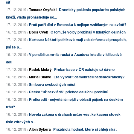
síť
17. 12. 2019 /
Tomasz Oryński
Drasticky poklesla popularita polských
kněží, vláda pronásleduje so...
17. 12. 2019 /
Proč patří děti v Estonsku k nejlépe vzdělaným na světě?
16. 12. 2019 /
Boris Cvek
O tom, že volby probíhají v lidských dějinách
17. 12. 2019 /
Kartous: Někteří politikové mají z dezinformací prospěch,
jiní se p...
16. 12. 2019 /
V pondělí usmrtila ruská a Asadova letadla v Idlibu dvě
děti
17. 12. 2019 /
Radek Mokrý
Prekarizace v ČR existuje už dávno
16. 12. 2019 /
Muriel Blaive
Lze vytvořit demokracii nedemokraticky?
16. 12. 2019 /
Smlouva svobodných měst
16. 12. 2019 /
Řecko "už nezvládá" příchod dalších uprchlíků
16. 12. 2019 /
Proficredit - největší šmejdi v oblasti půjček na českém
trhu?
16. 12. 2019 /
Novela zákona o drahách může vést ke kácení stovek
tisíc zdravých s...
16. 12. 2019 /
Albín Sybera
Prázdnota hodnot, které si chtějí říkat