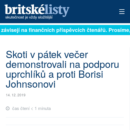
 závisejí na finančních příspěvcích čtenářů. Prosíme, 
PŘIHLÁSIT
AKTUÁLNÍ VYDÁNÍ
Skoti v pátek večer
ARCHIV
demonstrovali na podporu
uprchlíků a proti Borisi
ROZHOVORY
Johnsonovi
TÉMATA
14. 12. 2019
NEJČTENĚJŠÍ ZA 7 DNÍ
čas čtení < 1 minuta
AUTOŘI
PŘÍSPĚVKY NA PROVOZ