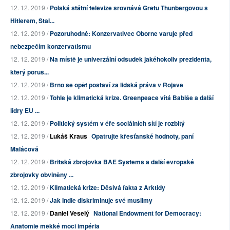
12. 12. 2019 /
Polská státní televize srovnává Gretu Thunbergovou s
Hitlerem, Stal...
12. 12. 2019 /
Pozoruhodné: Konzervativec Oborne varuje před
nebezpečím konzervatismu
12. 12. 2019 /
Na místě je univerzální odsudek jakéhokoliv prezidenta,
který poruš...
12. 12. 2019 /
Brno se opět postaví za lidská práva v Rojave
12. 12. 2019 /
Tohle je klimatická krize. Greenpeace vítá Babiše a další
lídry EU ...
12. 12. 2019 /
Politický systém v éře sociálních sítí je rozbitý
12. 12. 2019 /
Lukáš Kraus
Opatrujte křesťanské hodnoty, paní
Maláčová
12. 12. 2019 /
Britská zbrojovka BAE Systems a další evropské
zbrojovky obviněny ...
12. 12. 2019 /
Klimatická krize: Děsivá fakta z Arktidy
12. 12. 2019 /
Jak Indie diskriminuje své muslimy
12. 12. 2019 /
Daniel Veselý
National Endowment for Democracy:
Anatomie měkké moci impéria