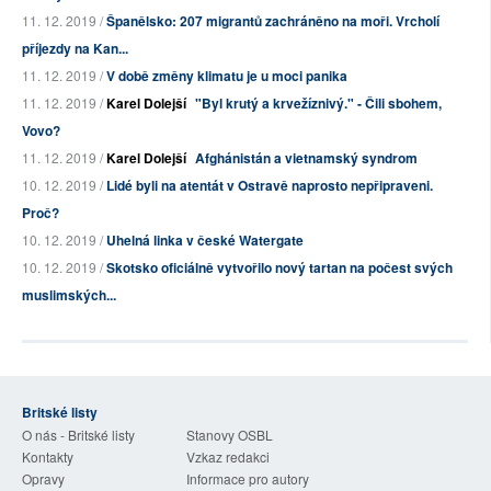
11. 12. 2019 /
Španělsko: 207 migrantů zachráněno na moři. Vrcholí
příjezdy na Kan...
11. 12. 2019 /
V době změny klimatu je u moci panika
11. 12. 2019 /
Karel Dolejší
"Byl krutý a krvežíznivý." - Čili sbohem,
Vovo?
11. 12. 2019 /
Karel Dolejší
Afghánistán a vietnamský syndrom
10. 12. 2019 /
Lidé byli na atentát v Ostravě naprosto nepřipraveni.
Proč?
10. 12. 2019 /
Uhelná linka v české Watergate
10. 12. 2019 /
Skotsko oficiálně vytvořilo nový tartan na počest svých
muslimských...
Britské listy
O nás - Britské listy
Stanovy OSBL
Kontakty
Vzkaz redakci
Opravy
Informace pro autory