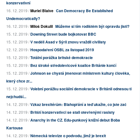
konzervativní
16. 12. 2019 /
Muriel Blaive
Can Democracy Be Established
Undemocratically?
16. 12. 2019 /
Miloš Dokulil
Můžeme si tím rodištěm být opravdu jisti?
15. 12. 2019 /
Downing Street bude bojkotovat BBC
15. 12. 2019 /
V neděli Asad v Sýrii znovu vraždil civilisty
12. 12. 2019 /
Hospodaření OSBL za listopad 2019
15. 12. 2019 /
Totální porážka britské demokracie
15. 12. 2019 /
Bez široké středolevicové koalice Británie končí
15. 12. 2019 /
Johnson se chystá jmenovat ministrem kultury člověka,
který chce zr...
15. 12. 2019 /
Volební porážku sociální demokracie v Británii odnesou ti
nejchudší...
14. 12. 2019 /
Vzkaz brexitérům: Blahopřání a teď ukažte, co jste zač
14. 12. 2019 /
Britští konzervativci se stali otevřenými rasisty
14. 12. 2019 /
Anarchy in the CZ. Edu-punkový knižní debut Boba
Kartouse
14. 12. 2019 /
Německá televize o podvodu, jímž je brexit