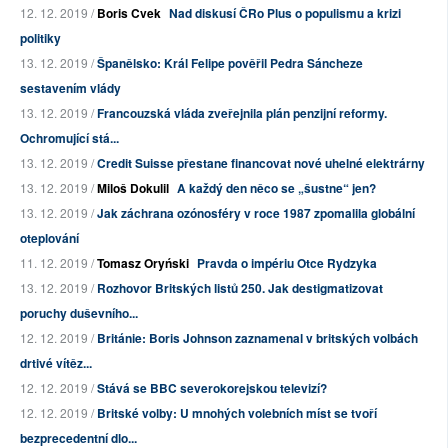
12. 12. 2019 /
Boris Cvek
Nad diskusí ČRo Plus o populismu a krizi
politiky
13. 12. 2019 /
Španělsko: Král Felipe pověřil Pedra Sáncheze
sestavením vlády
13. 12. 2019 /
Francouzská vláda zveřejnila plán penzijní reformy.
Ochromující stá...
13. 12. 2019 /
Credit Suisse přestane financovat nové uhelné elektrárny
13. 12. 2019 /
Miloš Dokulil
A každý den něco se „šustne“ jen?
13. 12. 2019 /
Jak záchrana ozónosféry v roce 1987 zpomalila globální
oteplování
11. 12. 2019 /
Tomasz Oryński
Pravda o impériu Otce Rydzyka
13. 12. 2019 /
Rozhovor Britských listů 250. Jak destigmatizovat
poruchy duševního...
12. 12. 2019 /
Británie: Boris Johnson zaznamenal v britských volbách
drtivé vítěz...
12. 12. 2019 /
Stává se BBC severokorejskou televizí?
12. 12. 2019 /
Britské volby: U mnohých volebních míst se tvoří
bezprecedentní dlo...