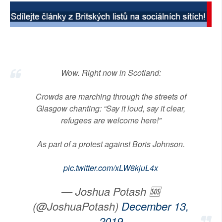
SOCIÁLNÍ SÍTĚ
RUBRIKY
PLNÁ VERZE STRÁNEK
Wow. Right now in Scotland:
Crowds are marching through the streets of
Glasgow chanting: “Say it loud, say it clear,
refugees are welcome here!”
As part of a protest against Boris Johnson.
pic.twitter.com/xLW8kjuL4x
— Joshua Potash 🆘
(@JoshuaPotash)
December 13,
2019