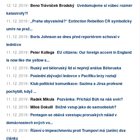
12. 12. 2019 /
Beno Trávníček Brodský
Uvědomujeme si vůbec rozměr
katastrofy?!
11. 12. 2019 /
„Praha obyvatelná?“ Extinction Rebellion ČR symbolicky
umře na praž...
11. 12. 2019 /
Boris Johnson se dnes před reportérem schoval v
ledničce
11. 12. 2019 /
Peter Kollega
EU citizens: Our foreign accent in England
is now like the yellow s...
11. 12. 2019 /
Ruský ani běloruský lid si nepřejí anšlus Běloruska
11. 12. 2019 /
Poslední zbývající ledovce v Pacifiku brzy roztají
11. 12. 2019 /
Klub politické komunikace: Sazima a Jirsa profesně
pochybili, když ...
11. 12. 2019 /
Radek Mikula
Pozvánka: Přichází Bůh na náš svět?
11. 12. 2019 /
Miloš Dokulil
Běžně vstup jako do samoobsluh?
11. 12. 2019 /
Pentagon se obává vzestupu proruských nálad v
domácnostech svých vo...
11. 12. 2019 /
Řízení o impeachmentu proti Trumpovi má (zatím) dva
články