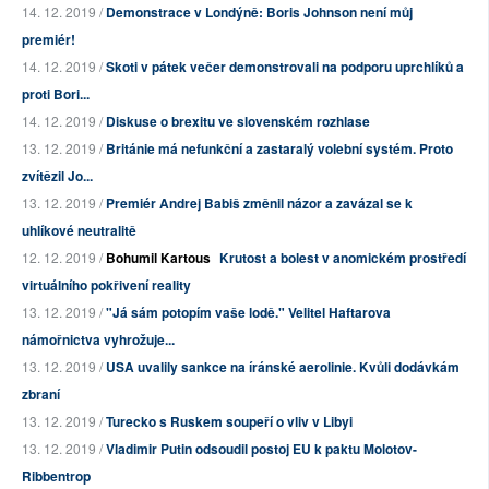
14. 12. 2019 /
Demonstrace v Londýně: Boris Johnson není můj
premiér!
14. 12. 2019 /
Skoti v pátek večer demonstrovali na podporu uprchlíků a
proti Bori...
14. 12. 2019 /
Diskuse o brexitu ve slovenském rozhlase
13. 12. 2019 /
Británie má nefunkční a zastaralý volební systém. Proto
zvítězil Jo...
13. 12. 2019 /
Premiér Andrej Babiš změnil názor a zavázal se k
uhlíkové neutralitě
12. 12. 2019 /
Bohumil Kartous
Krutost a bolest v anomickém prostředí
virtuálního pokřivení reality
13. 12. 2019 /
"Já sám potopím vaše lodě." Velitel Haftarova
námořnictva vyhrožuje...
13. 12. 2019 /
USA uvalily sankce na íránské aerolinie. Kvůli dodávkám
zbraní
13. 12. 2019 /
Turecko s Ruskem soupeří o vliv v Libyi
13. 12. 2019 /
Vladimir Putin odsoudil postoj EU k paktu Molotov-
Ribbentrop