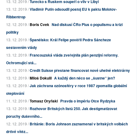
13. 12. 2019 /
Turecko s Ruskem soupeří o vliv v Libyi
13. 12. 2019 /
Vladimir Putin odsoudil postoj EU k paktu Molotov-
Ribbentrop
12. 12. 2019 /
Boris Cvek
Nad diskusí ČRo Plus o populismu a krizi
politiky
13. 12. 2019 /
Španělsko: Král Felipe pověřil Pedra Sáncheze
sestavením vlády
13. 12. 2019 /
Francouzská vláda zveřejnila plán penzijní reformy.
Ochromující stá...
13. 12. 2019 /
Credit Suisse přestane financovat nové uhelné elektrárny
13. 12. 2019 /
Miloš Dokulil
A každý den něco se „šustne“ jen?
13. 12. 2019 /
Jak záchrana ozónosféry v roce 1987 zpomalila globální
oteplování
11. 12. 2019 /
Tomasz Oryński
Pravda o impériu Otce Rydzyka
13. 12. 2019 /
Rozhovor Britských listů 250. Jak destigmatizovat
poruchy duševního...
12. 12. 2019 /
Británie: Boris Johnson zaznamenal v britských volbách
drtivé vítěz...