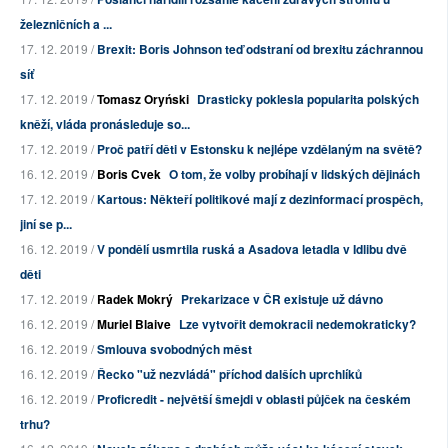
železničních a ...
17. 12. 2019 /
Brexit: Boris Johnson teď odstraní od brexitu záchrannou
síť
17. 12. 2019 /
Tomasz Oryński
Drasticky poklesla popularita polských
kněží, vláda pronásleduje so...
17. 12. 2019 /
Proč patří děti v Estonsku k nejlépe vzdělaným na světě?
16. 12. 2019 /
Boris Cvek
O tom, že volby probíhají v lidských dějinách
17. 12. 2019 /
Kartous: Někteří politikové mají z dezinformací prospěch,
jiní se p...
16. 12. 2019 /
V pondělí usmrtila ruská a Asadova letadla v Idlibu dvě
děti
17. 12. 2019 /
Radek Mokrý
Prekarizace v ČR existuje už dávno
16. 12. 2019 /
Muriel Blaive
Lze vytvořit demokracii nedemokraticky?
16. 12. 2019 /
Smlouva svobodných měst
16. 12. 2019 /
Řecko "už nezvládá" příchod dalších uprchlíků
16. 12. 2019 /
Proficredit - největší šmejdi v oblasti půjček na českém
trhu?