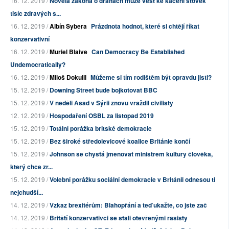
16. 12. 2019 /
Novela zákona o drahách může vést ke kácení stovek
tisíc zdravých s...
16. 12. 2019 /
Albín Sybera
Prázdnota hodnot, které si chtějí říkat
konzervativní
16. 12. 2019 /
Muriel Blaive
Can Democracy Be Established
Undemocratically?
16. 12. 2019 /
Miloš Dokulil
Můžeme si tím rodištěm být opravdu jisti?
15. 12. 2019 /
Downing Street bude bojkotovat BBC
15. 12. 2019 /
V neděli Asad v Sýrii znovu vraždil civilisty
12. 12. 2019 /
Hospodaření OSBL za listopad 2019
15. 12. 2019 /
Totální porážka britské demokracie
15. 12. 2019 /
Bez široké středolevicové koalice Británie končí
15. 12. 2019 /
Johnson se chystá jmenovat ministrem kultury člověka,
který chce zr...
15. 12. 2019 /
Volební porážku sociální demokracie v Británii odnesou ti
nejchudší...
14. 12. 2019 /
Vzkaz brexitérům: Blahopřání a teď ukažte, co jste zač
14. 12. 2019 /
Britští konzervativci se stali otevřenými rasisty