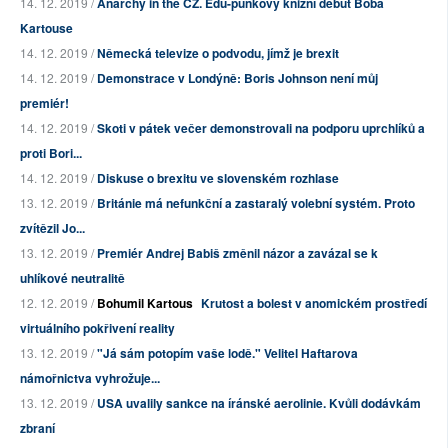
14. 12. 2019 /
Anarchy in the CZ. Edu-punkový knižní debut Boba
Kartouse
14. 12. 2019 /
Německá televize o podvodu, jímž je brexit
14. 12. 2019 /
Demonstrace v Londýně: Boris Johnson není můj
premiér!
14. 12. 2019 /
Skoti v pátek večer demonstrovali na podporu uprchlíků a
proti Bori...
14. 12. 2019 /
Diskuse o brexitu ve slovenském rozhlase
13. 12. 2019 /
Británie má nefunkční a zastaralý volební systém. Proto
zvítězil Jo...
13. 12. 2019 /
Premiér Andrej Babiš změnil názor a zavázal se k
uhlíkové neutralitě
12. 12. 2019 /
Bohumil Kartous
Krutost a bolest v anomickém prostředí
virtuálního pokřivení reality
13. 12. 2019 /
"Já sám potopím vaše lodě." Velitel Haftarova
námořnictva vyhrožuje...
13. 12. 2019 /
USA uvalily sankce na íránské aerolinie. Kvůli dodávkám
zbraní