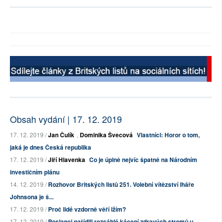
Obsah vydání | 17. 12. 2019
17. 12. 2019 /
Jan Čulík
,
Dominika Švecová
Vlastníci: Horor o tom,
jaká je dnes Česká republika
17. 12. 2019 /
Jiří Hlavenka
Co je úplně nejvíc špatně na Národním
investičním plánu
14. 12. 2019 /
Rozhovor Britských listů 251. Volební vítězství lháře
Johnsona je š...
17. 12. 2019 /
Proč lidé vzdorně věří lžím?
17. 12. 2019 /
Poslanci nařídili rozsáhlé kácení zdravých stromů u