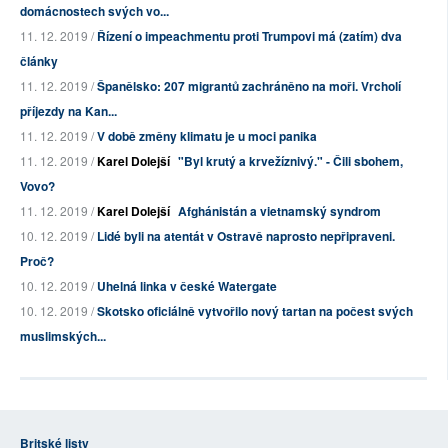
domácnostech svých vo...
11. 12. 2019 /
Řízení o impeachmentu proti Trumpovi má (zatím) dva
články
11. 12. 2019 /
Španělsko: 207 migrantů zachráněno na moři. Vrcholí
příjezdy na Kan...
11. 12. 2019 /
V době změny klimatu je u moci panika
11. 12. 2019 /
Karel Dolejší
"Byl krutý a krvežíznivý." - Čili sbohem,
Vovo?
11. 12. 2019 /
Karel Dolejší
Afghánistán a vietnamský syndrom
10. 12. 2019 /
Lidé byli na atentát v Ostravě naprosto nepřipraveni.
Proč?
10. 12. 2019 /
Uhelná linka v české Watergate
10. 12. 2019 /
Skotsko oficiálně vytvořilo nový tartan na počest svých
muslimských...
Britské listy