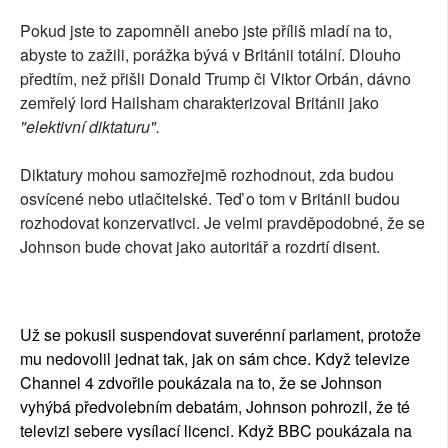
Pokud jste to zapomněli anebo jste příliš mladí na to,
abyste to zažili, porážka bývá v Británii totální. Dlouho
předtím, než přišli Donald Trump či Viktor Orbán, dávno
zemřelý lord Hailsham charakterizoval Británii jako
"elektivní diktaturu".
Diktatury mohou samozřejmě rozhodnout, zda budou
osvícené nebo utlačitelské. Teď o tom v Británii budou
rozhodovat konzervativci. Je velmi pravděpodobné, že se
Johnson bude chovat jako autoritář a rozdrtí disent.
Už se pokusil suspendovat suverénní parlament, protože
mu nedovolil jednat tak, jak on sám chce. Když televize
Channel 4 zdvořile poukázala na to, že se Johnson
vyhýbá předvolebním debatám, Johnson pohrozil, že té
televizi sebere vysílací licenci. Když BBC poukázala na