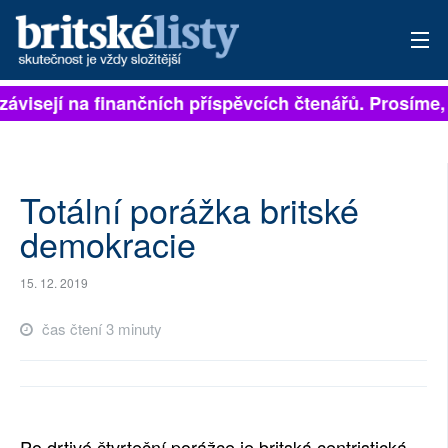
závisejí na finančních příspěvcích čtenářů. Prosíme, p
PŘIHLÁSIT
AKTUÁLNÍ VYDÁNÍ
ARCHIV
Totální porážka britské
demokracie
ROZHOVORY
15. 12. 2019
TÉMATA
čas čtení 3 minuty
NEJČTENĚJŠÍ ZA 7 DNÍ
AUTOŘI
PŘÍSPĚVKY NA PROVOZ
Po drtivé čtvrteční porážce je britská centristická