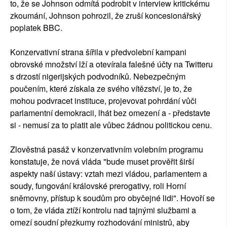
to, že se Johnson odmítá podrobit v interview kritickému
zkoumání, Johnson pohrozil, že zruší koncesionářský
poplatek BBC.
Konzervativní strana šířila v předvolební kampani
obrovské množství lží a otevírala falešné účty na Twitteru
s drzostí nigerijských podvodníků. Nebezpečným
poučením, které získala ze svého vítězství, je to, že
mohou podvracet instituce, projevovat pohrdání vůči
parlamentní demokracii, lhát bez omezení a - představte
si - nemusí za to platit ale vůbec žádnou politickou cenu.
Zlověstná pasáž v konzervativním volebním programu
konstatuje, že nová vláda "bude muset prověřit širší
aspekty naší ústavy: vztah mezi vládou, parlamentem a
soudy, fungování královské prerogativy, roli Horní
sněmovny, přístup k soudům pro obyčejné lidi". Hovoří se
o tom, že vláda ztíží kontrolu nad tajnými službami a
omezí soudní přezkumy rozhodování ministrů, aby