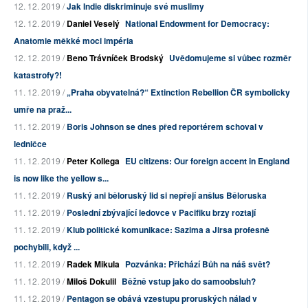
12. 12. 2019 /
Jak Indie diskriminuje své muslimy
12. 12. 2019 /
Daniel Veselý
National Endowment for Democracy:
Anatomie měkké moci impéria
12. 12. 2019 /
Beno Trávníček Brodský
Uvědomujeme si vůbec rozměr
katastrofy?!
11. 12. 2019 /
„Praha obyvatelná?“ Extinction Rebellion ČR symbolicky
umře na praž...
11. 12. 2019 /
Boris Johnson se dnes před reportérem schoval v
ledničce
11. 12. 2019 /
Peter Kollega
EU citizens: Our foreign accent in England
is now like the yellow s...
11. 12. 2019 /
Ruský ani běloruský lid si nepřejí anšlus Běloruska
11. 12. 2019 /
Poslední zbývající ledovce v Pacifiku brzy roztají
11. 12. 2019 /
Klub politické komunikace: Sazima a Jirsa profesně
pochybili, když ...
11. 12. 2019 /
Radek Mikula
Pozvánka: Přichází Bůh na náš svět?
11. 12. 2019 /
Miloš Dokulil
Běžně vstup jako do samoobsluh?
11. 12. 2019 /
Pentagon se obává vzestupu proruských nálad v