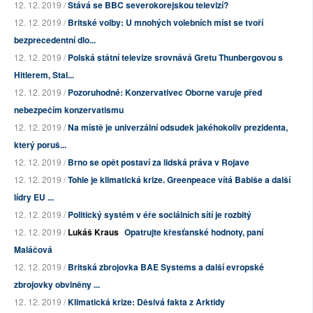
12. 12. 2019 /
Stává se BBC severokorejskou televizí?
12. 12. 2019 /
Britské volby: U mnohých volebních míst se tvoří
bezprecedentní dlo...
12. 12. 2019 /
Polská státní televize srovnává Gretu Thunbergovou s
Hitlerem, Stal...
12. 12. 2019 /
Pozoruhodné: Konzervativec Oborne varuje před
nebezpečím konzervatismu
12. 12. 2019 /
Na místě je univerzální odsudek jakéhokoliv prezidenta,
který poruš...
12. 12. 2019 /
Brno se opět postaví za lidská práva v Rojave
12. 12. 2019 /
Tohle je klimatická krize. Greenpeace vítá Babiše a další
lídry EU ...
12. 12. 2019 /
Politický systém v éře sociálních sítí je rozbitý
12. 12. 2019 /
Lukáš Kraus
Opatrujte křesťanské hodnoty, paní
Maláčová
12. 12. 2019 /
Britská zbrojovka BAE Systems a další evropské
zbrojovky obviněny ...
12. 12. 2019 /
Klimatická krize: Děsivá fakta z Arktidy