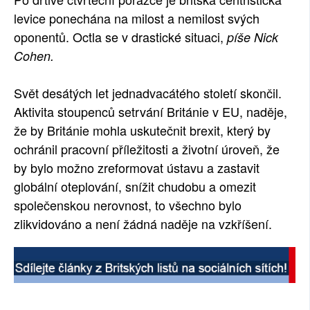
levice ponechána na milost a nemilost svých
SOCIÁLNÍ SÍTĚ
oponentů. Octla se v drastické situaci,
píše Nick
RUBRIKY
Cohen.
PLNÁ VERZE STRÁNEK
Svět desátých let jednadvacátého století skončil.
Aktivita stoupenců setrvání Británie v EU, naděje,
že by Británie mohla uskutečnit brexit, který by
ochránil pracovní příležitosti a životní úroveň, že
by bylo možno zreformovat ústavu a zastavit
globální oteplování, snížit chudobu a omezit
společenskou nerovnost, to všechno bylo
zlikvidováno a není žádná naděje na vzkříšení.