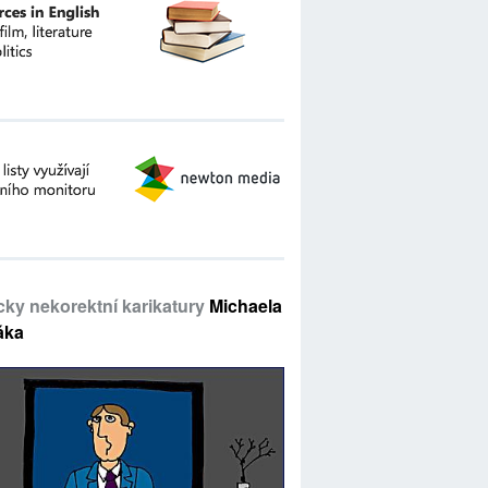
icky nekorektní karikatury
Michaela
áka