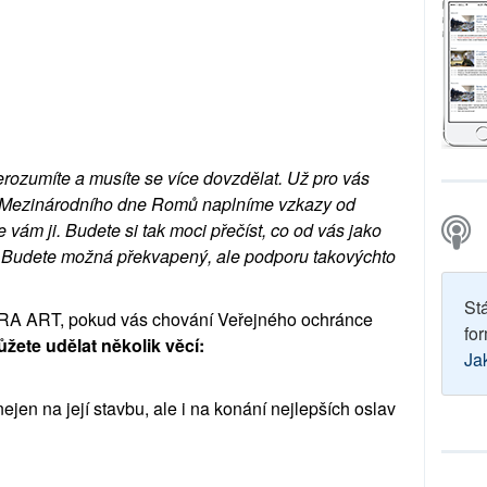
rozumíte a musíte se více dovzdělat. Už pro vás
av Mezinárodního dne Romů naplníme vzkazy od
ám ji. Budete si tak moci přečíst, co od vás jako
Budete možná překvapený, ale podporu takovýchto
St
 ARA ART, pokud vás chování Veřejného ochránce
for
žete udělat několik věcí:
Ja
nejen na její stavbu, ale i na konání nejlepších oslav