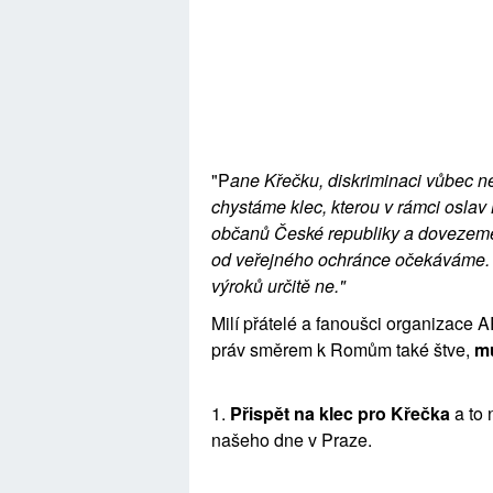
"P
ane Křečku, diskriminaci vůbec ne
chystáme klec, kterou v rámci osl
občanů České republiky a dovezeme v
od veřejného ochránce očekáváme. 
výroků určitě ne."
Milí přátelé a fanoušci organizace
práv směrem k Romům také štve,
mů
1.
Přispět na klec pro Křečka
a to 
našeho dne v Praze.