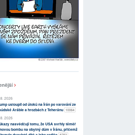
enější
 8. 2026
ump ustoupil od útoků na Írán po varování ze
aúdské Arábie a hrozbách z Teheránu
10064
 8. 2026
kazy nasvědčují tomu, že USA svrhly téměř
novou bombu na obytný dům v Íránu, přičemž
hynulo dvouleté dítě a jeho rodiče
8752