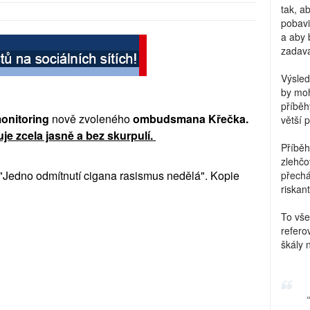
tak, a
pobavi
a aby 
zadava
Výsled
by moh
příběh
monitoring
nově zvoleného
ombudsmana Křečka.
větší 
uje zcela jasně a bez skurpulí.
Příběh
zlehčo
e: "Jedno odmítnutí cigana rasismus nedělá". Kopie
přechá
riskant
To vše
refero
škály 