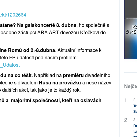
jekt/1202664
ostane? Na galakoncertě 8. dubna
, ho společně s
ak osobně zástupci ARA ART dovezou Křečkovi do
 dne Romů od 2.-8.dubna
. Aktuální informace k
této FB události pod naším profilem:
B_Udalost
du na co těšit.
Například na
premiéru
divadelního
polečně s divadlem
Husa na provázku
a nese název
Nejčt
 dalších akcí, tak jako je to každý rok.
 a majoritní společnosti, kteří na oslavách
2.
Tr
S
3.
Dů
tu
za