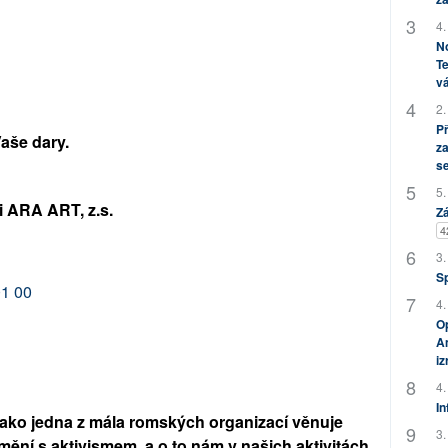
4.
No
Te
vá
2.
P
Vaše dary.
za
s
5.
i ARA ART, z.s.
Zá
4
3.
S
01 00
4.
Op
Am
i
4.
In
 jako jedna z mála romských organizací věnuje
3.
mění s aktivismem, a o to nám v našich aktivitách