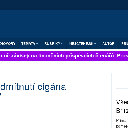
ZHOVORY
TÉMATA
RUBRIKY
NEJČTENĚJŠÍ
AUTOŘI
PŘÍ
ně závisejí na finančních příspěvcích čtenářů. Prosím
dmítnutí cigána
"
Všec
Brit
Primár
komerc