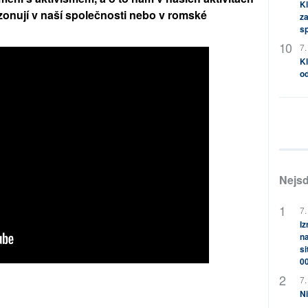
Kl
 rezonují v naší společnosti nebo v romské
za
s
.
7.
Kl
od
Nejsd
7.
Iz
na
si
0
7.
Ni