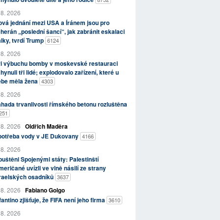
 8. 2026
vá jednání mezi USA a Íránem jsou pro
herán „poslední šancí“, jak zabránit eskalaci
lky, tvrdí Trump
6124
 8. 2026
ři výbuchu bomby v moskevské restauraci
hynuli tři lidé; explodovalo zařízení, které u
ebe měla žena
4303
 8. 2026
hada trvanlivosti římského betonu rozluštěna
251
 8. 2026
Oldřich Maděra
potřeba vody v JE Dukovany
4166
 8. 2026
uštěni Spojenými státy: Palestinští
eričané uvízli ve vlně násilí ze strany
zraelských osadníků
3637
 8. 2026
Fabiano Golgo
fantino zjišťuje, že FIFA není jeho firma
3610
 8. 2026