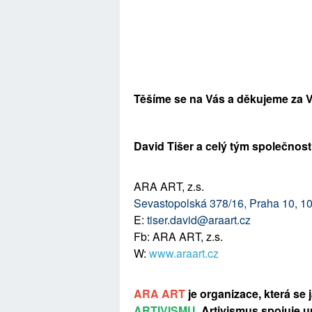
Těšíme se na Vás a děkujeme za 
David Tišer a celý tým společnost
ARA ART, z.s.
Sevastopolská 378/16, Praha 10, 1
E:
tiser.david@araart.cz
Fb: ARA ART, z.s.
W:
www.araart.cz
ARA ART
je organizace, která se
ARTIVISMU
. Artivismus spojuje u