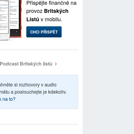
Přispějte finančně na
provoz
Britských
v mobilu.
Listů
CHCI PŘISPĚT
Podcast Britských listů
áhněte si rozhovory v audio
mátu a poslouchejte je kdekoliv.
k na to?