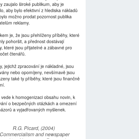
by zaujalo široké publikum, aby je
lo, aby bylo efektivní z hlediska nákladů
bylo možno prodat pozornost publika
telům reklamy.
kem je, že jsou přehlíženy příběhy, které
ly pohoršit, a přednost dostávají
y, které jsou přijatelné a zábavné pro
počet čtenářů.
y, jejichž zpracování je nákladné, jsou
vány nebo opomíjeny, nevšímavě jsou
zeny také ty příběhy, které jsou finančně
ní.
 vede k homogenizaci obsahu novin, k
vání o bezpečných otázkách a omezení
názorů a vyjadřovaných myšlenek.
R.G. Picard, (2004)
“Commercialism and newspaper