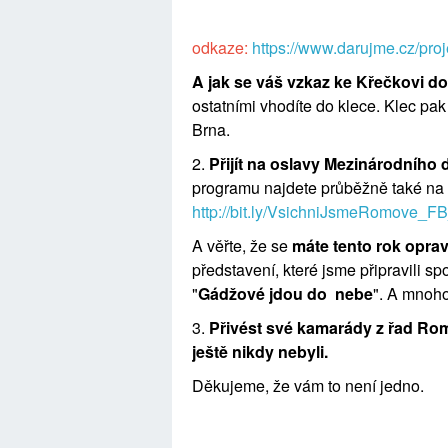
odkaze:
https://www.darujme.cz/pro
A jak se váš vzkaz ke Křečkovi d
ostatními vhodíte do klece. Klec p
Brna.
2.
Přijít na oslavy Mezinárodního
programu najdete průběžně také na 
http://bit.ly/VsichniJsmeRomove_F
A věřte, že se
máte tento rok oprav
představení, které jsme připravili s
"
Gádžové jdou do nebe
". A mnoho
3.
Přivést své kamarády z řad Romů
ještě nikdy nebyli.
Děkujeme, že vám to není jedno.