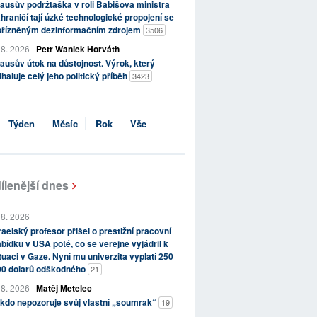
ausův podržtaška v roli Babišova ministra
hraničí tají úzké technologické propojení se
přízněným dezinformačním zdrojem
3506
 8. 2026
Petr Waniek Horváth
ausův útok na důstojnost. Výrok, který
haluje celý jeho politický příběh
3423
Týden
Měsíc
Rok
Vše
ílenější dnes
 8. 2026
raelský profesor přišel o prestižní pracovní
bídku v USA poté, co se veřejně vyjádřil k
tuaci v Gaze. Nyní mu univerzita vyplatí 250
00 dolarů odškodného
21
 8. 2026
Matěj Metelec
kdo nepozoruje svůj vlastní „soumrak“
19