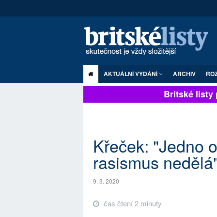
AKTUÁLNÍ VYDÁNÍ
ARCHIV
RO
Britské listy pl
Křeček: "Jedno o
rasismus nedělá
9. 3. 2020
čas čtení 2 minuty