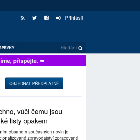
Přihlásit
SPĚVKY
e, přispějte. ➥
OBJEDNAT PŘEDPLATNÉ
hno, vůči čemu jsou
ské listy opakem
ním obsahem současných novin je
ionalizované zpravodajství zpracované