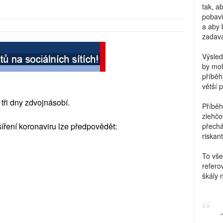
tak, a
pobavi
a aby 
zadava
Výsled
by moh
příběh
větší 
tři dny zdvojnásobí.
Příběh
zlehčo
íření koronaviru lze předpovědět:
přechá
riskant
To vše
refero
škály 