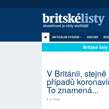
AKTUÁLNÍ VYDÁNÍ
ARCHIV
RO
Britské listy p
V Británii, stejně 
případů koronavi
To znamená...
8. 3. 2020