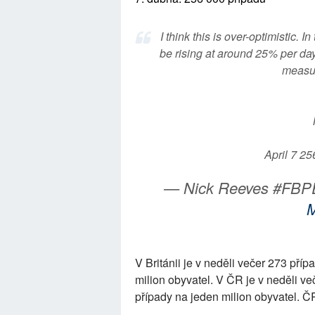
I think this is over-optimistic.
be rising at around 25% per day
measur
April 7 2
— Nick Reeves #FBP
M
V Británii je v neděli večer 273 pří
milion obyvatel. V ČR je v neděli v
případy na jeden milion obyvatel. Č