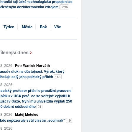
hraničí tají úzké technologické propojení se
přízněným dezinformačním zdrojem
3596
Týden
Měsíc
Rok
Vše
ílenější dnes
 8. 2026
Petr Waniek Horváth
ausův útok na důstojnost. Výrok, který
haluje celý jeho politický příběh
146
 8. 2026
raelský profesor přišel o prestižní pracovní
bídku v USA poté, co se veřejně vyjádřil k
tuaci v Gaze. Nyní mu univerzita vyplatí 250
00 dolarů odškodného
21
 8. 2026
Matěj Metelec
kdo nepozoruje svůj vlastní „soumrak“
19
 8. 2026