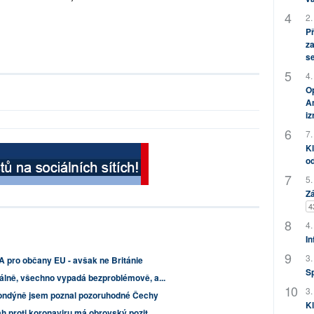
2.
P
za
s
4.
Op
Am
i
7.
Kl
od
5.
Zá
4
4.
In
3.
 pro občany EU - avšak ne Británie
S
álně, všechno vypadá bezproblémově, a...
3.
 Londýně jsem poznal pozoruhodné Čechy
Kl
 proti koronaviru má obrovský pozit...