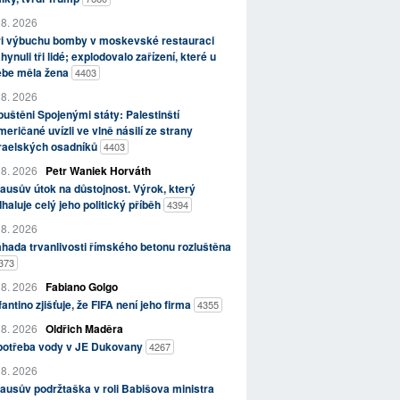
 8. 2026
ři výbuchu bomby v moskevské restauraci
hynuli tři lidé; explodovalo zařízení, které u
ebe měla žena
4403
 8. 2026
uštěni Spojenými státy: Palestinští
eričané uvízli ve vlně násilí ze strany
zraelských osadníků
4403
 8. 2026
Petr Waniek Horváth
ausův útok na důstojnost. Výrok, který
haluje celý jeho politický příběh
4394
 8. 2026
hada trvanlivosti římského betonu rozluštěna
373
 8. 2026
Fabiano Golgo
fantino zjišťuje, že FIFA není jeho firma
4355
 8. 2026
Oldřich Maděra
potřeba vody v JE Dukovany
4267
 8. 2026
ausův podržtaška v roli Babišova ministra