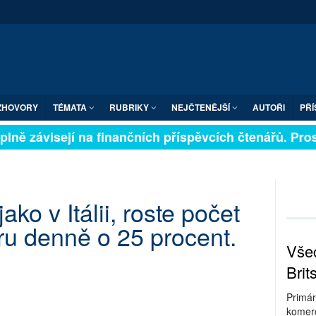
ZHOVORY
TÉMATA
RUBRIKY
NEJČTENĚJŠÍ
AUTOŘI
PŘÍ
lně závisejí na finančních příspěvcích čtenářů. Prosím
jako v Itálii, roste počet
ru denně o 25 procent.
Všec
Brit
Primár
komerc