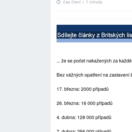
čas čtení < 1 minuta
... že se počet nakažených za každé 
Bez vážných opatření na zastavení š
17. března: 2000 případů
26. března: 16 000 případů
4. dubna: 128 000 případů
7. dubna: 256 000 případů