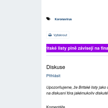
Koronavirus
Vytisknout
Britské listy plně závisejí na 
Diskuse
Přihlásit
Upozorňujeme, že Britské listy jako 
na diskusní fóra jakémukoliv diskuté
Komentáře