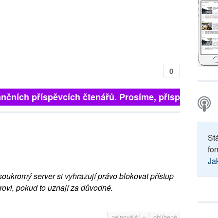
0
finančních příspěvcích čtenářů. Prosíme, přispějte. ➥
St
for
Ja
soukromý server si vyhrazují právo blokovat přístup
rovi, pokud to uznají za důvodné.
nejnovější
oblíbené