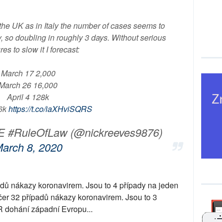
 In the UK as in Italy the number of cases seems to
, so doubling in roughly 3 days. Without serious
es to slow it I forecast:
March 17 2,000
March 26 16,000
April 4 128k
56k
https://t.co/iaXHviSQRS
E #RuleOfLaw (@nickreeves9876)
arch 8, 2020
padů nákazy koronavirem. Jsou to 4 případy na jeden
ečer 32 případů nákazy koronavirem. Jsou to 3
R dohání západní Evropu...