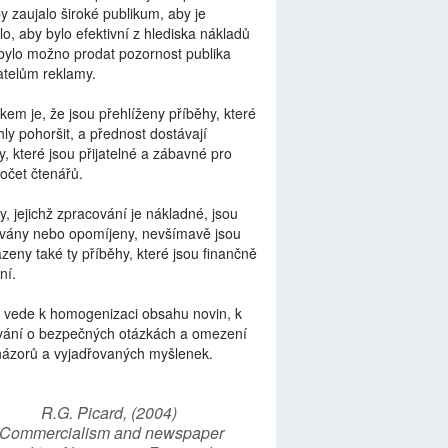
by zaujalo široké publikum, aby je
lo, aby bylo efektivní z hlediska nákladů
bylo možno prodat pozornost publika
telům reklamy.
kem je, že jsou přehlíženy příběhy, které
ly pohoršit, a přednost dostávají
y, které jsou přijatelné a zábavné pro
počet čtenářů.
y, jejichž zpracování je nákladné, jsou
vány nebo opomíjeny, nevšímavě jsou
zeny také ty příběhy, které jsou finančně
ní.
 vede k homogenizaci obsahu novin, k
vání o bezpečných otázkách a omezení
názorů a vyjadřovaných myšlenek.
R.G. Picard, (2004)
“Commercialism and newspaper