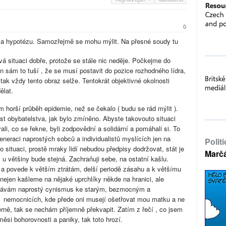
0
ř a hypotézu. Samozřejmě se mohu mýlit. Na přesné soudy tu
 situaci dobře, protože se stále nic neděje. Počkejme do
on sám to tuší , že se musí postavit do pozice rozhodného lídra,
tak vždy tento obraz selže. Tentokrát objektivné okolnosti
ělat.
 horší průběh epidemie, než se čekalo ( budu se rád mýlit ).
st obybatelstva, jak bylo zmíněno. Abyste takovouto situaci
vali, co se řekne, byli zodpovědní a solidární a pomáhali si. To
generaci naprostých sobců a individualistů myslících jen na
Polit
o situaci, prostě mraky lidí nebudou předpisy dodržovat, stát je
Marč
u většiny bude stejná. Zachraňuji sebe, na ostatní kašlu.
í a povede k větším ztrátám, delší periodě zásahu a k většímu
ejen kašleme na nějaké uprchlíky někde na hranici, ale
ekávám naprostý cynismus ke starým, bezmocným a
 nemocnicích, kde přede oni musejí ošetřovat mou matku a ne
rně, tak se nechám příjemně překvapit. Zatím z řečí , co jsem
ěsi bohorovnosti a paniky, tak toto hrozí.