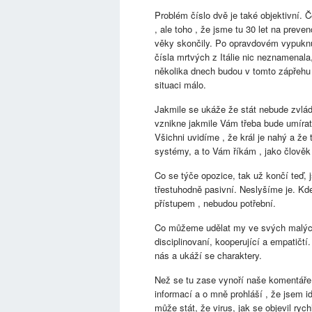
Problém číslo dvě je také objektivní. 
, ale toho , že jsme tu 30 let na preven
věky skončily. Po opravdovém vypuknut
čísla mrtvých z Itálie nic neznamenal
několika dnech budou v tomto zápřehu a
situaci málo.
Jakmile se ukáže že stát nebude zvláda
vznikne jakmile Vám třeba bude umírat
Všichni uvidíme , že král je nahý a že
systémy, a to Vám říkám , jako člověk 
Co se týče opozice, tak už končí teď, js
třestuhodně pasivní. Neslyšíme je. Kde 
přístupem , nebudou potřební.
Co můžeme udělat my ve svých malých ž
disciplinovaní, kooperující a empatičt
nás a ukáží se charaktery.
Než se tu zase vynoří naše komentáře 
informací a o mně prohláší , že jsem id
může stát, že virus, jak se objevil rych