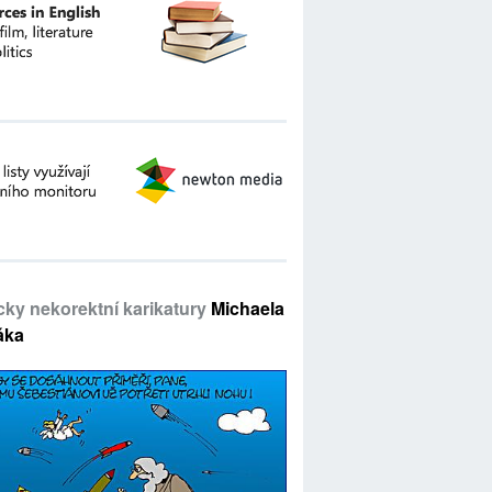
icky nekorektní karikatury
Michaela
áka