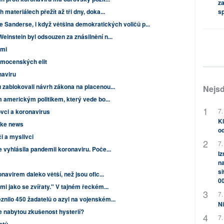
za
s
materiálech přežít až tři dny, doka...
e Sanderse, i když většina demokratických voličů p...
instein byl odsouzen za znásilnění n...
ami
e mocenských elit
naviru
zablokovali návrh zákona na placenou...
Nejsd
 americkým politikem, který vede bo...
7.
vci a koronavirus
Kl
fake news
od
i a myslivci
7.
 vyhlásila pandemii koronaviru. Poče...
Iz
na
si
avirem daleko větší, než jsou ofic...
0
i jako se zvířaty." V tajném řeckém...
7.
ilo 450 žadatelů o azyl na vojenském...
Ni
 nabytou zkušenost hysterií?
7.