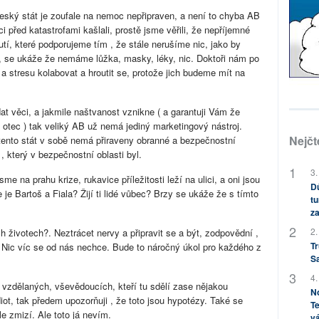
Český stát je zoufale na nemoc nepřipraven, a není to chyba AB
ci před katastrofami kašlali, prostě jsme věřili, že nepříjemné
í, které podporujeme tím , že stále nerušíme nic, jako by
a, se ukáže že nemáme lůžka, masky, léky, nic. Doktoři nám po
 stresu kolabovat a hroutit se, protože jich budeme mít na
t věci, a jakmile naštvanost vznikne ( a garantuji Vám že
 otec ) tak veliký AB už nemá jediný marketingový nástroj.
Nejčt
 tento stát v sobě nemá přiraveny obranné a bezpečnostní
, který v bezpečnostní oblasti byl.
3.
me na prahu krize, rukavice příležitosti leží na ulici, a oni jsou
Dů
je Bartoš a Fiala? Žijí ti lidé vůbec? Brzy se ukáže že s tímto
tu
za
2.
ivotech?. Neztrácet nervy a připravit se a být, zodpovědní ,
Tr
í. Nic víc se od nás nechce. Bude to náročný úkol pro každého z
S
4.
vzdělaných, vševědoucích, kteří tu sdělí zase nějakou
No
iot, tak předem upozorňuji , že toto jsou hypotézy. Také se
Te
le zmizí. Ale toto já nevím.
vá