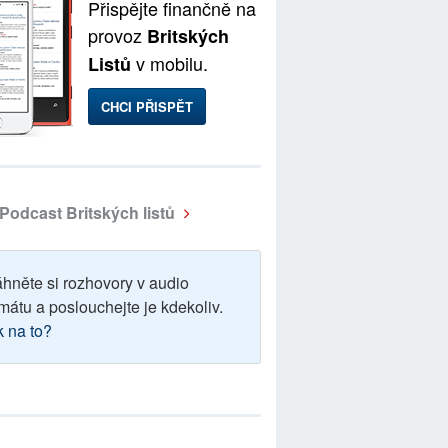
Přispějte finančně na
provoz
Britských
v mobilu.
Listů
CHCI PŘISPĚT
Podcast Britských listů
áhněte si rozhovory v audio
mátu a poslouchejte je kdekoliv.
k na to?