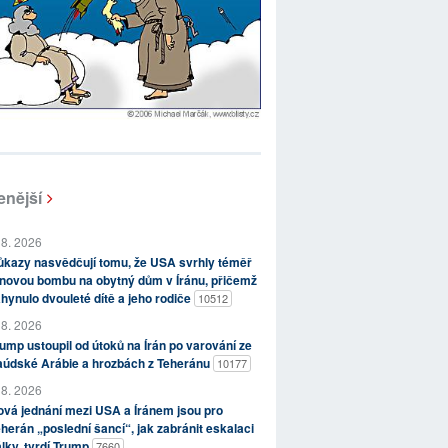
enější
 8. 2026
kazy nasvědčují tomu, že USA svrhly téměř
novou bombu na obytný dům v Íránu, přičemž
hynulo dvouleté dítě a jeho rodiče
10512
 8. 2026
ump ustoupil od útoků na Írán po varování ze
aúdské Arábie a hrozbách z Teheránu
10177
 8. 2026
vá jednání mezi USA a Íránem jsou pro
herán „poslední šancí“, jak zabránit eskalaci
lky, tvrdí Trump
7660