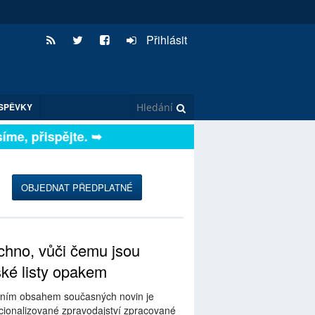
Přihlásit
SPĚVKY
e, přispějte. ➥
OBJEDNAT PŘEDPLATNÉ
hno, vůči čemu jsou
ské listy opakem
ním obsahem současných novin je
ionalizované zpravodajství zpracované