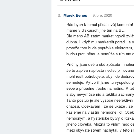
Marek Benes
9. bře. 2020
Rád bych k tomui přidal svůj komentá
máme v diskusích jiné tun na BL.
Dle mého AB zatím marketingově zvlává
dubna. I když mu marketéři poradili a 
protože toto bude poptávka elektorátu, 
budou proti němu a nemůže s tím nic d
Příčiny jsou dvě a obě způsobí mnohem
Je to zaprvé naprostá nedisciplinovano
mohl řešit potřebujete, aby lidé dodržo
se neděje. Vytvořili jsme tu vyspělou 
sebe a případně trochu na rodinu. V tét
slabý nevymůže nic a taktika záchrany 
Tanto postup je ale vysoce neefektivn
chaosu. Očekávám , že se ukáže , že n
kašleme na vlastní nemocné lidi. Oč
nemocným, a hysterické bytvy o lůžka
jiného člověka. Možná to vidím moc če
mezi obyvatelstvem nachytal, v této sm