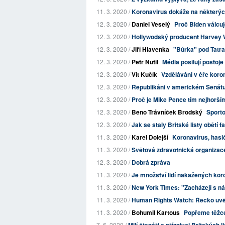
11. 3. 2020 /
Koronavirus dokáže na některých 
12. 3. 2020 /
Daniel Veselý
Proč Biden válcuj
12. 3. 2020 /
Hollywodský producent Harvey We
12. 3. 2020 /
Jiří Hlavenka
"Búrka" pod Tatr
12. 3. 2020 /
Petr Nutil
Média posilují postoj
12. 3. 2020 /
Vít Kučík
Vzdělávání v éře koro
12. 3. 2020 /
Republikáni v americkém Senátu 
12. 3. 2020 /
Proč je Mike Pence tím nejhorším
12. 3. 2020 /
Beno Trávníček Brodský
Sporto
12. 3. 2020 /
Jak se staly Britské listy obětí 
11. 3. 2020 /
Karel Dolejší
Koronavirus, hasič
11. 3. 2020 /
Světová zdravotnická organizace
12. 3. 2020 /
Dobrá zpráva
11. 3. 2020 /
Je množství lidí nakažených koron
11. 3. 2020 /
New York Times: "Zacházejí s nám
11. 3. 2020 /
Human Rights Watch: Řecko uvězn
11. 3. 2020 /
Bohumil Kartous
Popřeme těžce
7. 6. 2020 /