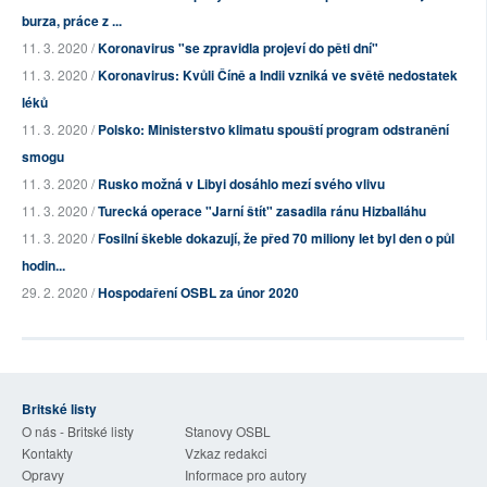
burza, práce z ...
11. 3. 2020 /
Koronavirus "se zpravidla projeví do pěti dní"
11. 3. 2020 /
Koronavirus: Kvůli Číně a Indii vzniká ve světě nedostatek
léků
11. 3. 2020 /
Polsko: Ministerstvo klimatu spouští program odstranění
smogu
11. 3. 2020 /
Rusko možná v Libyi dosáhlo mezí svého vlivu
11. 3. 2020 /
Turecká operace "Jarní štít" zasadila ránu Hizballáhu
11. 3. 2020 /
Fosilní škeble dokazují, že před 70 miliony let byl den o půl
hodin...
29. 2. 2020 /
Hospodaření OSBL za únor 2020
Britské listy
O nás - Britské listy
Stanovy OSBL
Kontakty
Vzkaz redakci
Opravy
Informace pro autory