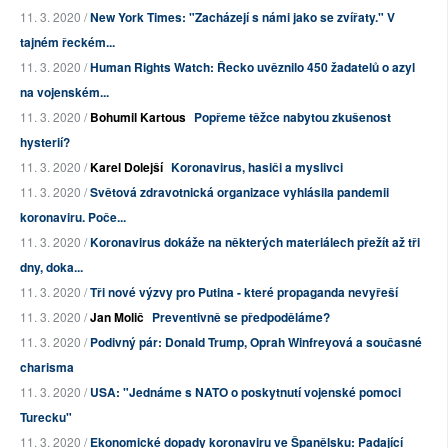
11. 3. 2020 /
New York Times: "Zacházejí s námi jako se zvířaty." V
tajném řeckém...
11. 3. 2020 /
Human Rights Watch: Řecko uvěznilo 450 žadatelů o azyl
na vojenském...
11. 3. 2020 /
Bohumil Kartous
Popřeme těžce nabytou zkušenost
hysterií?
11. 3. 2020 /
Karel Dolejší
Koronavirus, hasiči a myslivci
11. 3. 2020 /
Světová zdravotnická organizace vyhlásila pandemii
koronaviru. Poče...
11. 3. 2020 /
Koronavirus dokáže na některých materiálech přežít až tři
dny, doka...
11. 3. 2020 /
Tři nové výzvy pro Putina - které propaganda nevyřeší
11. 3. 2020 /
Jan Molič
Preventivně se předpoděláme?
11. 3. 2020 /
Podivný pár: Donald Trump, Oprah Winfreyová a současné
charisma
11. 3. 2020 /
USA: "Jednáme s NATO o poskytnutí vojenské pomoci
Turecku"
11. 3. 2020 /
Ekonomické dopady koronaviru ve Španělsku: Padající