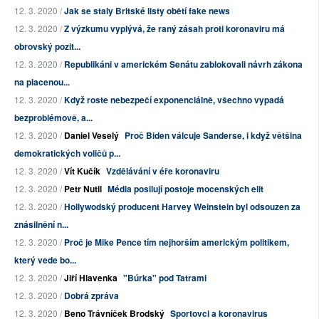
12. 3. 2020 /
Jak se staly Britské listy obětí fake news
12. 3. 2020 /
Z výzkumu vyplývá, že raný zásah proti koronaviru má
obrovský pozit...
12. 3. 2020 /
Republikáni v americkém Senátu zablokovali návrh zákona
na placenou...
12. 3. 2020 /
Když roste nebezpečí exponenciálně, všechno vypadá
bezproblémově, a...
12. 3. 2020 /
Daniel Veselý
Proč Biden válcuje Sanderse, i když většina
demokratických voličů p...
12. 3. 2020 /
Vít Kučík
Vzdělávání v éře koronaviru
12. 3. 2020 /
Petr Nutil
Média posilují postoje mocenských elit
12. 3. 2020 /
Hollywodský producent Harvey Weinstein byl odsouzen za
znásilnění n...
12. 3. 2020 /
Proč je Mike Pence tím nejhorším americkým politikem,
který vede bo...
12. 3. 2020 /
Jiří Hlavenka
"Búrka" pod Tatrami
12. 3. 2020 /
Dobrá zpráva
12. 3. 2020 /
Beno Trávníček Brodský
Sportovci a koronavirus