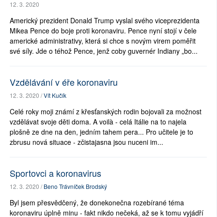
12. 3. 2020
Americký prezident Donald Trump vyslal svého viceprezidenta
Mikea Pence do boje proti koronaviru. Pence nyní stojí v čele
americké administrativy, která si chce s novým virem poměřit
své síly. Jde o téhož Pence, jenž coby guvernér Indiany „bo...
Vzdělávání v éře koronaviru
12. 3. 2020 /
Vít Kučík
Celé roky moji známí z křesťanských rodin bojovali za možnost
vzdělávat svoje děti doma. A voilà - celá Itálie na to najela
plošně ze dne na den, jedním tahem pera... Pro učitele je to
zbrusu nová situace - zčistajasna jsou nuceni im...
Sportovci a koronavirus
12. 3. 2020 /
Beno Trávníček Brodský
Byl jsem přesvědčený, že donekonečna rozebírané téma
koronaviru úplně minu - fakt nikdo nečeká, až se k tomu vyjádří