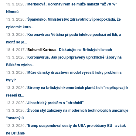
13. 3. 2020 /
Merkelová: Koronavirem se může nakazit "až 70 %"
Němců
13. 3. 2020 /
Španělsko: Ministerstvo zdravotnictví předpokládá, že
epidemie koro...
13. 3. 2020 /
Koronavirus: Většina případů infekce pochází od lidí, u
nichž se je...
18. 4. 2017 /
Bohumil Kartous
Diskutujte na Britských listech
13. 3. 2020 /
Koronavirus: Jak jsou připraveny uprchlické tábory na
Blízkém výcho...
13. 3. 2020 /
Může dánský družstevní model vyřešit irský problém s
byty?
13. 3. 2020 /
Stromy na britských komerčních plantážích "nepřispívají k
řešení kl...
13. 3. 2020 /
Jihoafrický problém s "afrofobií"
13. 3. 2020 /
Životní styl založený na moderních technologiích umožňuje
"snadný ú...
12. 3. 2020 /
Trump suspendoval cesty do USA pro občany EU - avšak
ne Británie