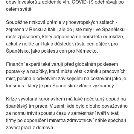
obav investorů z epidemie viru COVID-19 odehrávají po
celém světě.
Souběžně riziková prémie v jihoevropských státech -
zejména v Řecku a Itálii, ale do jisté míry i ve Španělsku -
roste způsobem, který připomíná nejhorší léta eurokrize,
ačkoliv nejde ani tak o důsledek růstu cen půjček pro
Španělsko, jako poklesu cen pro Německo.
Finanční experti také varují před globálním poklesem
poptávky a nabídky, která může vést k zániku pracovních
míst, počínaje odvětvími závisejícími na cestování jako je
turismus - který je pro Španělsko zvláště významný.
Krize vyvolaná koronavirem má také nečekaný dopad na
španělský trh práce: V zemi, kde bylo dlouho považováno
za normu trávit spoustu času v zaměstnání tváří v tvář,
firmy po doporučení ministra zdravotnictví náhle spěchají
zavést práci z domova.