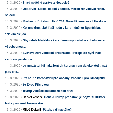
15. 3. 2020 /
Snad nadějné zprávy z Neapole?
14. 3. 2020 /
Observer: Lidice, česká vesnice, kterou zlikvidoval Hitler,
se octl...
13. 3. 2020 /
Rozhovor Britských listů 264. Narodili jsme se v blbé době
15. 3. 2020 /
Koronavirus: Jak řeší nudu v karanténě ve Španělsku.
"Nevím ale, co...
14. 3. 2020 /
Obyvatelé Madridu v karanténě uspořádali v sobotu večer
všeobecnou ...
14. 3. 2020 /
Světová zdravotnická organizace: Evropa se nyní stala
centrem pandemie
11. 3. 2020 /
Je množství lidí nakažených koronavirem daleko větší, než
jsou ofic...
15. 3. 2020 /
Praha 7 o koronaviru pro občany. Vhodné i pro lidi odjinud
14. 3. 2020 /
Ze Evou Pilarovou
14. 3. 2020 /
Trump vyhlásil celoamerickou krizi
13. 3. 2020 /
Daniel Veselý
Donald Trump představuje největší riziko v
boji s pandemií koronaviru
13. 3. 2020 /
Miloš Dokulil
Pátek, a třináctého?