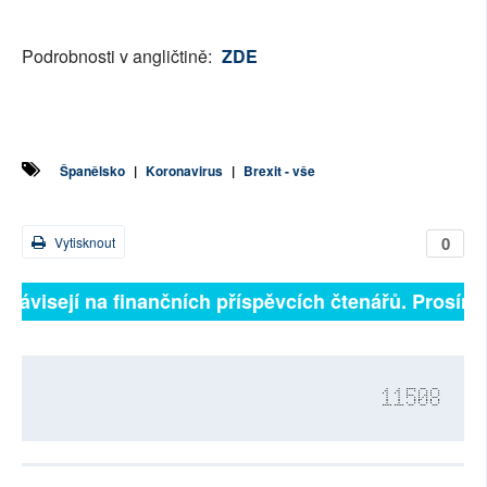
Podrobnosti v angličtině:
ZDE
Španělsko
|
Koronavirus
|
Brexit - vše
0
Vytisknout
ě závisejí na finančních příspěvcích čtenářů. Prosíme,
11508