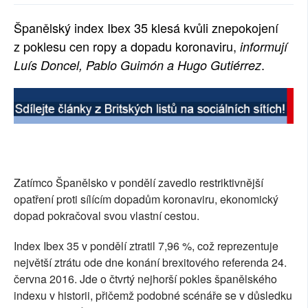
SOCIÁLNÍ SÍTĚ
Španělský index Ibex 35 klesá kvůli znepokojení
z poklesu cen ropy a dopadu koronaviru,
informují
RUBRIKY
.
Luís Doncel, Pablo Guimón a Hugo Gutiérrez
PLNÁ VERZE STRÁNEK
Zatímco Španělsko v pondělí zavedlo restriktivnější
opatření proti sílícím dopadům koronaviru, ekonomický
dopad pokračoval svou vlastní cestou.
Index Ibex 35 v pondělí ztratil 7,96 %, což reprezentuje
největší ztrátu ode dne konání brexitového referenda 24.
června 2016. Jde o čtvrtý nejhorší pokles španělského
indexu v historii, přičemž podobné scénáře se v důsledku