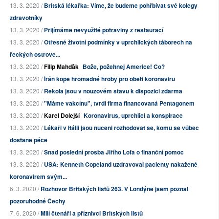
13. 3. 2020 /
Britská lékařka: Víme, že budeme pohřbívat své kolegy
zdravotníky
13. 3. 2020 /
Přijímáme nevyužité potraviny z restaurací
13. 3. 2020 /
Otřesné životní podmínky v uprchlických táborech na
řeckých ostrove...
13. 3. 2020 /
Filip Mahďák
Bože, požehnej Americe! Co?
13. 3. 2020 /
Írán kope hromadné hroby pro oběti koronaviru
13. 3. 2020 /
Rekola jsou v nouzovém stavu k dispozici zdarma
13. 3. 2020 /
"Máme vakcínu", tvrdí firma financovaná Pentagonem
13. 3. 2020 /
Karel Dolejší
Koronavirus, uprchlíci a konspirace
13. 3. 2020 /
Lékaři v Itálii jsou nuceni rozhodovat se, komu se vůbec
dostane péče
13. 3. 2020 /
Snad poslední prosba Jiřího Lofa o finanční pomoc
13. 3. 2020 /
USA: Kenneth Copeland uzdravoval pacienty nakažené
koronavirem svým...
6. 3. 2020 /
Rozhovor Britských listů 263. V Londýně jsem poznal
pozoruhodné Čechy
7. 6. 2020 /
Milí čtenáři a příznivci Britských listů