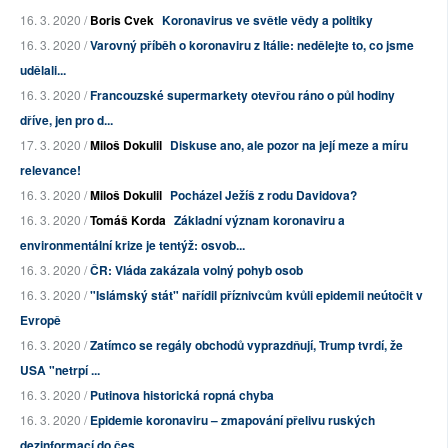
16. 3. 2020 /
Boris Cvek
Koronavirus ve světle vědy a politiky
16. 3. 2020 /
Varovný příběh o koronaviru z Itálie: nedělejte to, co jsme
udělali...
16. 3. 2020 /
Francouzské supermarkety otevřou ráno o půl hodiny
dříve, jen pro d...
17. 3. 2020 /
Miloš Dokulil
Diskuse ano, ale pozor na její meze a míru
relevance!
16. 3. 2020 /
Miloš Dokulil
Pocházel Ježíš z rodu Davidova?
16. 3. 2020 /
Tomáš Korda
Základní význam koronaviru a
environmentální krize je tentýž: osvob...
16. 3. 2020 /
ČR: Vláda zakázala volný pohyb osob
16. 3. 2020 /
"Islámský stát" nařídil příznivcům kvůli epidemii neútočit v
Evropě
16. 3. 2020 /
Zatímco se regály obchodů vyprazdňují, Trump tvrdí, že
USA "netrpí ...
16. 3. 2020 /
Putinova historická ropná chyba
16. 3. 2020 /
Epidemie koronaviru – zmapování přelivu ruských
dezinformací do čes...