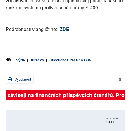
zopakoval, že Ankara musí objasnit svůj postoj k nákupu
ruského systému protivzdušné obrany S-400.
Podrobnosti v angličtině:
ZDE
Sýrie
|
Turecko
|
Budoucnost NATO a OSN
0
Vytisknout
lně závisejí na finančních příspěvcích čtenářů. Prosím
12878