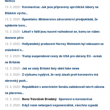
Němců
13. 3. 2020 /
Koronavirus: Jak jsou připraveny uprchlické tábory na
Blízkém výcho...
13. 3. 2020 /
Španělsko: Ministerstvo zdravotnictví předpokládá, že
epidemie koro...
13. 3. 2020 /
Lékaři v Itálii jsou nuceni rozhodovat se, komu se vůbec
dostane péče
12. 3. 2020 /
Hollywodský producent Harvey Weinstein byl odsouzen za
znásilnění n...
12. 3. 2020 /
Trump suspendoval cesty do USA pro občany EU - avšak
ne Británie
12. 3. 2020 /
Jak se staly Britské listy obětí fake news
12. 3. 2020 /
Z výzkumu vyplývá, že raný zásah proti koronaviru má
obrovský pozit...
12. 3. 2020 /
Republikáni v americkém Senátu zablokovali návrh zákona
na placenou...
12. 3. 2020 /
Beno Trávníček Brodský
Sportovci a koronavirus
12. 3. 2020 /
Když roste nebezpečí exponenciálně, všechno vypadá