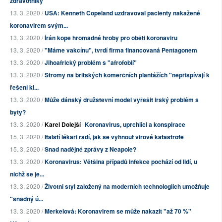
zdravotníky
13. 3. 2020 /
USA: Kenneth Copeland uzdravoval pacienty nakažené
koronavirem svým...
13. 3. 2020 /
Írán kope hromadné hroby pro oběti koronaviru
13. 3. 2020 /
"Máme vakcínu", tvrdí firma financovaná Pentagonem
13. 3. 2020 /
Jihoafrický problém s "afrofobií"
13. 3. 2020 /
Stromy na britských komerčních plantážích "nepřispívají k
řešení kl...
13. 3. 2020 /
Může dánský družstevní model vyřešit irský problém s
byty?
13. 3. 2020 /
Karel Dolejší
Koronavirus, uprchlíci a konspirace
15. 3. 2020 /
Italští lékaři radí, jak se vyhnout virové katastrofě
15. 3. 2020 /
Snad nadějné zprávy z Neapole?
13. 3. 2020 /
Koronavirus: Většina případů infekce pochází od lidí, u
nichž se je...
13. 3. 2020 /
Životní styl založený na moderních technologiích umožňuje
"snadný ú...
13. 3. 2020 /
Merkelová: Koronavirem se může nakazit "až 70 %"