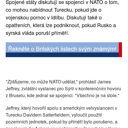
Spojené státy diskutují se spojenci v NATO o tom,
SOCIÁLNÍ SÍTĚ
co mohou nabídnout Turecku, pokud jde o
vojenskou pomoc v Idlíbu. Diskutují také o
RUBRIKY
opatřeních, která lze podniknout, pokud Rusko a
syrská vláda poruší příměří.
PLNÁ VERZE STRÁNEK
"Zjišťujeme, co může NATO udělat," prohlásil James
Jeffrey, zvláštní vyslanec pro Sýrii v konferenčním hovoru
z Bruselu, kde jednal se spojenci. "Všechno je na stole."
Jeffrey, který hovořil spolu s americkým velvyslancem v
Turecku Davidem Satterfieldem, vyloučil použití
pozemních jednotek, pokud by příměří bylo porušeno, a