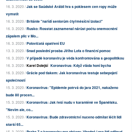
16. 3. 2020 /
Jak se Saúdské Arábii hra s poklesem cen ropy může
vymstít
16. 3. 2020 /
Británie "nařídí seniorům čtyřměsíční izolaci"
16. 3. 2020 /
Rusko: Rosstat zaznamenal nárůst počtu onemocnění
zápalem plic v Mo...
16. 3. 2020 /
Polovičatá opatření EU
13. 3. 2020 /
Snad poslední prosba Jiřího Lofa o finanční pomoc
16. 3. 2020 /
V případě koronaviru je věda konfrontována s geopolitikou
16. 3. 2020 /
Karel Dolejší
Koronavirus: Když vláda honí bycha
16. 3. 2020 /
Grácie pod tlakem: Jak koronavirus testuje sebepojetí
společností
15. 3. 2020 /
Koronavirus: "Epidemie potrvá do jara 2021, nakaženo
bude 80 procen...
15. 3. 2020 /
Koronavirus: Jak řeší nudu v karanténě ve Španělsku.
"Nevím ale, co...
15. 3. 2020 /
Koronavirus: Bude zdravotnictví nuceno odmítat léčit lidi
starší 65...
15. 3. 2020 /
Praha 7 o koronaviru pro občany. Vhodné i pro lidi odjinud