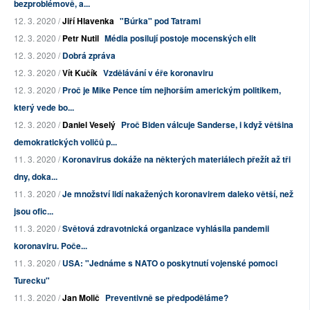
bezproblémově, a...
12. 3. 2020 /
Jiří Hlavenka
"Búrka" pod Tatrami
12. 3. 2020 /
Petr Nutil
Média posilují postoje mocenských elit
12. 3. 2020 /
Dobrá zpráva
12. 3. 2020 /
Vít Kučík
Vzdělávání v éře koronaviru
12. 3. 2020 /
Proč je Mike Pence tím nejhorším americkým politikem,
který vede bo...
12. 3. 2020 /
Daniel Veselý
Proč Biden válcuje Sanderse, i když většina
demokratických voličů p...
11. 3. 2020 /
Koronavirus dokáže na některých materiálech přežít až tři
dny, doka...
11. 3. 2020 /
Je množství lidí nakažených koronavirem daleko větší, než
jsou ofic...
11. 3. 2020 /
Světová zdravotnická organizace vyhlásila pandemii
koronaviru. Poče...
11. 3. 2020 /
USA: "Jednáme s NATO o poskytnutí vojenské pomoci
Turecku"
11. 3. 2020 /
Jan Molič
Preventivně se předpoděláme?