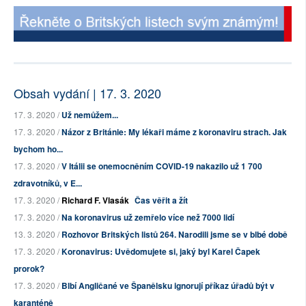
Obsah vydání | 17. 3. 2020
17. 3. 2020 /
Už nemůžem...
17. 3. 2020 /
Názor z Británie: My lékaři máme z koronaviru strach. Jak
bychom ho...
17. 3. 2020 /
V Itálii se onemocněním COVID-19 nakazilo už 1 700
zdravotníků, v E...
17. 3. 2020 /
Richard F. Vlasák
Čas věřit a žít
17. 3. 2020 /
Na koronavirus už zemřelo více než 7000 lidí
13. 3. 2020 /
Rozhovor Britských listů 264. Narodili jsme se v blbé době
17. 3. 2020 /
Koronavirus: Uvědomujete si, jaký byl Karel Čapek
prorok?
17. 3. 2020 /
Blbí Angličané ve Španělsku ignorují příkaz úřadů být v
karanténě