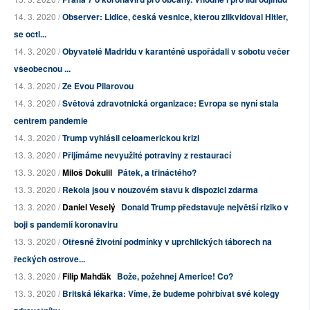
14. 3. 2020 /
Observer: Lidice, česká vesnice, kterou zlikvidoval Hitler,
se octl...
14. 3. 2020 /
Obyvatelé Madridu v karanténě uspořádali v sobotu večer
všeobecnou ...
14. 3. 2020 /
Ze Evou Pilarovou
14. 3. 2020 /
Světová zdravotnická organizace: Evropa se nyní stala
centrem pandemie
14. 3. 2020 /
Trump vyhlásil celoamerickou krizi
13. 3. 2020 /
Přijímáme nevyužité potraviny z restaurací
13. 3. 2020 /
Miloš Dokulil
Pátek, a třináctého?
13. 3. 2020 /
Rekola jsou v nouzovém stavu k dispozici zdarma
13. 3. 2020 /
Daniel Veselý
Donald Trump představuje největší riziko v
boji s pandemií koronaviru
13. 3. 2020 /
Otřesné životní podmínky v uprchlických táborech na
řeckých ostrove...
13. 3. 2020 /
Filip Mahďák
Bože, požehnej Americe! Co?
13. 3. 2020 /
Britská lékařka: Víme, že budeme pohřbívat své kolegy