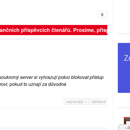
0
finančních příspěvcích čtenářů. Prosíme, přispějte. ➥
soukromý server si vyhrazují právo blokovat přístup
rovi, pokud to uznají za důvodné.
nejnovější
oblíbené