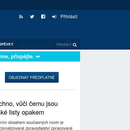
Přihlásit
SPĚVKY
e, přispějte. ➥
OBJEDNAT PŘEDPLATNÉ
hno, vůči čemu jsou
ské listy opakem
ním obsahem současných novin je
ionalizované zpravodajství zpracované