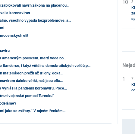
3.
zablokovali návrh zákona na placenou...
Kl
vci a koronavirus
za
s
álně, všechno vypadá bezproblémově, a...
ami
e mocenských elit
naviru
 americkým politikem, který vede bo...
Nejsd
e Sanderse, i když většina demokratických voličů p...
materiálech přežít až tři dny, doka...
7.
avirem daleko větší, než jsou ofic...
Kl
 vyhlásila pandemii koronaviru. Poče...
od
nutí vojenské pomoci Turecku"
poděláme?
i jako se zvířaty." V tajném řeckém...