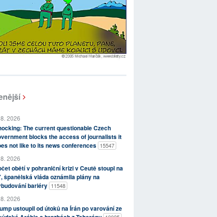
enější
 8. 2026
ocking: The current questionable Czech
vernment blocks the access of journalists it
es not like to its news conferences
15547
 8. 2026
čet obětí v pohraniční krizi v Ceutě stoupl na
, španělská vláda oznámila plány na
ybudování bariéry
11548
 8. 2026
ump ustoupil od útoků na Írán po varování ze