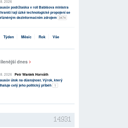
 8. 2026
ausův podržtaška v roli Babišova ministra
hraničí tají úzké technologické propojení se
přízněným dezinformačním zdrojem
3474
Týden
Měsíc
Rok
Vše
ílenější dnes
 8. 2026
Petr Waniek Horváth
ausův útok na důstojnost. Výrok, který
haluje celý jeho politický příběh
1
14931