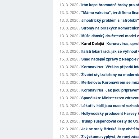
13. 3. 2020 /
Írán kope hromadné hroby pro ob
13. 3. 2020 /
"Máme vakcínu", tvrdí firma fi
13. 3. 2020 /
Jihoafrický problém s "afrofobií"
13. 3. 2020 /
Stromy na britských komerčních pl
13. 3. 2020 /
Může dánský družstevní model vy
13. 3. 2020 /
Karel Dolejší
Koronavirus, uprch
15. 3. 2020 /
Italští lékaři radí, jak se vyhnout
15. 3. 2020 /
Snad nadějné zprávy z Neapole?
13. 3. 2020 /
Koronavirus: Většina případů infek
13. 3. 2020 /
Životní styl založený na moderní
13. 3. 2020 /
Merkelová: Koronavirem se můž
13. 3. 2020 /
Koronavirus: Jak jsou připraven
13. 3. 2020 /
Španělsko: Ministerstvo zdravotn
13. 3. 2020 /
Lékaři v Itálii jsou nuceni rozh
12. 3. 2020 /
Hollywodský producent Harvey We
12. 3. 2020 /
Trump suspendoval cesty do USA
12. 3. 2020 /
Jak se staly Britské listy obětí 
12. 3. 2020 /
Z výzkumu vyplývá, že raný zásah