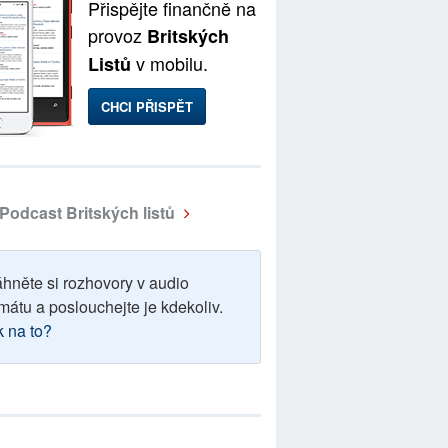
Přispějte finančně na
provoz
Britských
v mobilu.
Listů
CHCI PŘISPĚT
Podcast Britských listů
áhněte si rozhovory v audio
mátu a poslouchejte je kdekoliv.
k na to?