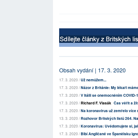
Obsah vydání | 17. 3. 2020
17. 3. 2020 /
Už nemůžem...
17. 3. 2020 /
Názor z Británie: My lékaři máme
17. 3. 2020 /
V Itálii se onemocněním COVID-19
17. 3. 2020 /
Richard F. Vlasák
Čas věřit a žít
17. 3. 2020 /
Na koronavirus už zemřelo více n
13. 3. 2020 /
Rozhovor Britských listů 264. Na
17. 3. 2020 /
Koronavirus: Uvědomujete si, ja
17. 3. 2020 /
Blbí Angličané ve Španělsku igno