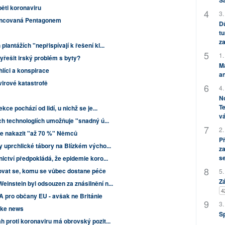
S
ěti koronaviru
3.
nancovaná Pentagonem
Dů
tu
za
antážích "nepřispívají k řešení kl...
1.
řešit irský problém s byty?
M
líci a konspirace
an
 virové katastrofě
4.
No
Te
ce pochází od lidí, u nichž se je...
vá
ch technologiích umožňuje "snadný ú...
2.
e nakazit "až 70 %" Němců
P
y uprchlické tábory na Blízkém výcho...
za
s
ictví předpokládá, že epidemie koro...
odovat se, komu se vůbec dostane péče
5.
Zá
instein byl odsouzen za znásilnění n...
4
 pro občany EU - avšak ne Británie
3.
fake news
S
 proti koronaviru má obrovský pozit...