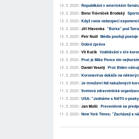
12. 3. 2020 /
Republikáni v americkém Senátu 
12. 3. 2020 /
Beno Trávníček Brodský
Sporto
12. 3. 2020 /
Když roste nebezpečí exponenci
12. 3. 2020 /
Jiří Hlavenka
"Búrka" pod Tatr
12. 3. 2020 /
Petr Nutil
Média posilují postoj
12. 3. 2020 /
Dobrá zpráva
12. 3. 2020 /
Vít Kučík
Vzdělávání v éře koro
12. 3. 2020 /
Proč je Mike Pence tím nejhorším
12. 3. 2020 /
Daniel Veselý
Proč Biden válcuj
11. 3. 2020 /
Koronavirus dokáže na některých 
11. 3. 2020 /
Je množství lidí nakažených koron
11. 3. 2020 /
Světová zdravotnická organizace
11. 3. 2020 /
USA: "Jednáme s NATO o poskyt
11. 3. 2020 /
Jan Molič
Preventivně se před
11. 3. 2020 /
New York Times: "Zacházejí s nám