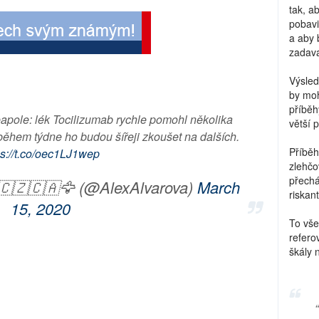
tak, a
pobavi
a aby 
zadava
Výsled
by moh
příběh
apole: lék Tocilizumab rychle pomohl několika
větší 
 během týdne ho budou šířeji zkoušet na dalších.
Příběh
ps://t.co/oec1LJ1wep
zlehčo
přechá
 🇨🇿🇨🇦🦅 (@AlexAlvarova)
March
riskant
15, 2020
To vše
refero
škály 