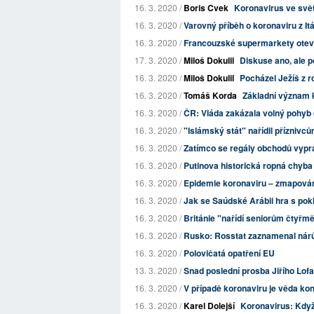
16. 3. 2020 /
Boris Cvek
Koronavirus ve svět
16. 3. 2020 /
Varovný příběh o koronaviru z Itál
16. 3. 2020 /
Francouzské supermarkety otevřou
17. 3. 2020 /
Miloš Dokulil
Diskuse ano, ale p
16. 3. 2020 /
Miloš Dokulil
Pocházel Ježíš z 
16. 3. 2020 /
Tomáš Korda
Základní význam k
16. 3. 2020 /
ČR: Vláda zakázala volný pohyb
16. 3. 2020 /
"Islámský stát" nařídil příznivců
16. 3. 2020 /
Zatímco se regály obchodů vypraz
16. 3. 2020 /
Putinova historická ropná chyba
16. 3. 2020 /
Epidemie koronaviru – zmapování
16. 3. 2020 /
Jak se Saúdské Arábii hra s po
16. 3. 2020 /
Británie "nařídí seniorům čtyřměs
16. 3. 2020 /
Rusko: Rosstat zaznamenal nárů
16. 3. 2020 /
Polovičatá opatření EU
13. 3. 2020 /
Snad poslední prosba Jiřího Lof
16. 3. 2020 /
V případě koronaviru je věda kon
16. 3. 2020 /
Karel Dolejší
Koronavirus: Když