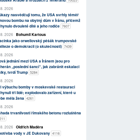
aúdské Arábie a hrozbách z Teheránu
10025
 8. 2026
kazy nasvědčují tomu, že USA svrhly téměř
novou bombu na obytný dům v Íránu, přičemž
hynulo dvouleté dítě a jeho rodiče
7607
 8. 2026
Bohumil Kartous
acinka jako orwellovský pěšák trumpovské
titeze o demokracii (o skutečnosti)
7439
 8. 2026
vá jednání mezi USA a Íránem jsou pro
herán „poslední šancí“, jak zabránit eskalaci
lky, tvrdí Trump
5284
 8. 2026
ři výbuchu bomby v moskevské restauraci
hynuli tři lidé; explodovalo zařízení, které u
ebe měla žena
4261
 8. 2026
hada trvanlivosti římského betonu rozluštěna
211
 8. 2026
Oldřich Maděra
potřeba vody v JE Dukovany
4116