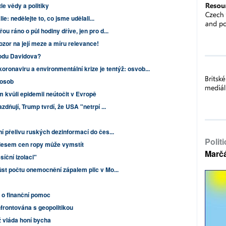
le vědy a politiky
ie: nedělejte to, co jsme udělali...
 ráno o půl hodiny dříve, jen pro d...
ozor na její meze a míru relevance!
rodu Davidova?
oronaviru a environmentální krize je tentýž: osvob...
 osob
m kvůli epidemii neútočit v Evropě
dňují, Trump tvrdí, že USA "netrpí ...
 přelivu ruských dezinformací do čes...
Polit
klesem cen ropy může vymstít
Marč
íční izolaci"
st počtu onemocnění zápalem plic v Mo...
a o finanční pomoc
frontována s geopolitikou
 vláda honí bycha