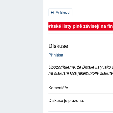
Vytisknout
Britské listy plně závisejí na 
Diskuse
Přihlásit
Upozorňujeme, že Britské listy jako 
na diskusní fóra jakémukoliv diskuté
Komentáře
Diskuse je prázdná.