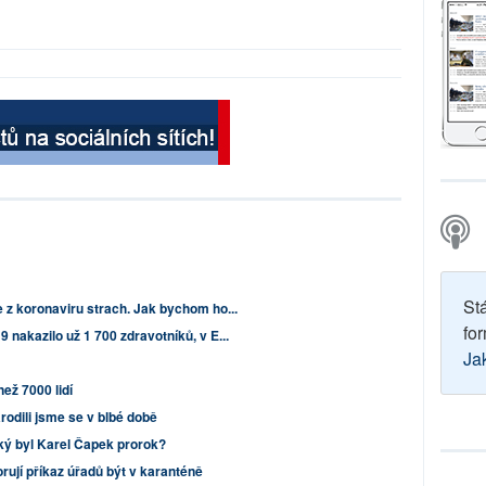
St
 z koronaviru strach. Jak bychom ho...
for
 nakazilo už 1 700 zdravotníků, v E...
Ja
ež 7000 lidí
rodili jsme se v blbé době
ký byl Karel Čapek prorok?
rují příkaz úřadů být v karanténě