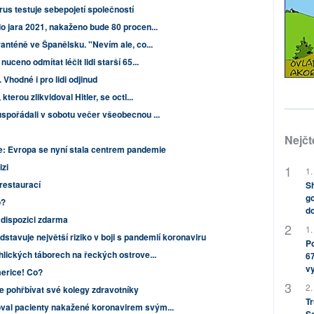
us testuje sebepojetí společností
o jara 2021, nakaženo bude 80 procen...
anténě ve Španělsku. "Nevím ale, co...
uceno odmítat léčit lidi starší 65...
Vhodné i pro lidi odjinud
terou zlikvidoval Hitler, se octl...
spořádali v sobotu večer všeobecnou ...
Nejčt
e: Evropa se nyní stala centrem pandemie
izi
1.
restaurací
Sh
go
o?
do
 dispozici zdarma
1.
stavuje největší riziko v boji s pandemií koronaviru
Po
hlických táborech na řeckých ostrove...
67
v
erice! Co?
2.
e pohřbívat své kolegy zdravotníky
Tr
al pacienty nakažené koronavirem svým...