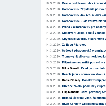
16. 3. 2020 /
Grácie pod tlakem: Jak koronavir
15. 3. 2020 /
Koronavirus: "Epidemie potrvá d
15. 3. 2020 /
Koronavirus: Jak řeší nudu v kar
15. 3. 2020 /
Koronavirus: Bude zdravotnictví n
15. 3. 2020 /
Praha 7 o koronaviru pro občany. 
14. 3. 2020 /
Observer: Lidice, česká vesnice, k
14. 3. 2020 /
Obyvatelé Madridu v karanténě u
14. 3. 2020 /
Ze Evou Pilarovou
14. 3. 2020 /
Světová zdravotnická organizac
14. 3. 2020 /
Trump vyhlásil celoamerickou kr
13. 3. 2020 /
Přijímáme nevyužité potraviny z 
13. 3. 2020 /
Miloš Dokulil
Pátek, a třináctéh
13. 3. 2020 /
Rekola jsou v nouzovém stavu k
13. 3. 2020 /
Daniel Veselý
Donald Trump před
13. 3. 2020 /
Otřesné životní podmínky v uprc
13. 3. 2020 /
Filip Mahďák
Bože, požehnej Am
13. 3. 2020 /
Britská lékařka: Víme, že budem
13. 3. 2020 /
USA: Kenneth Copeland uzdravov