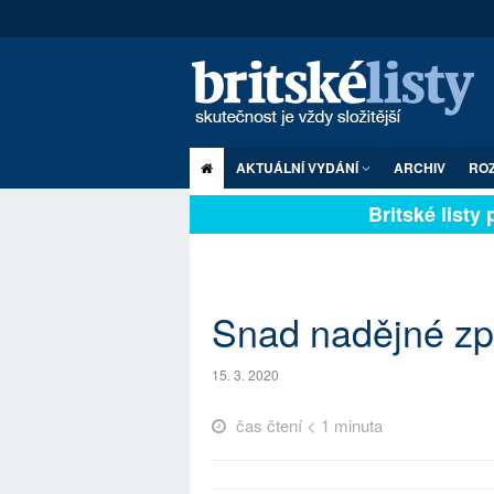
AKTUÁLNÍ VYDÁNÍ
ARCHIV
RO
Britské listy pl
Snad nadějné zp
15. 3. 2020
čas čtení < 1 minuta