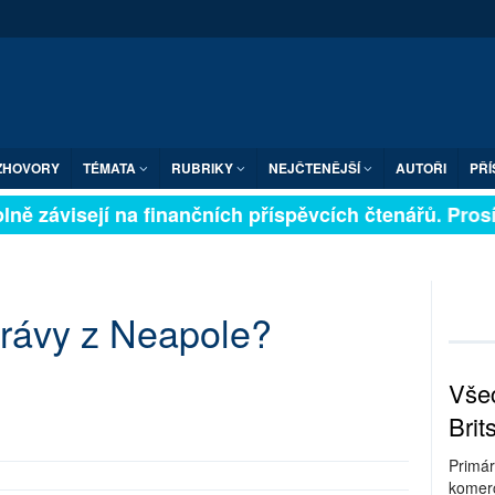
ZHOVORY
TÉMATA
RUBRIKY
NEJČTENĚJŠÍ
AUTOŘI
PŘÍ
ně závisejí na finančních příspěvcích čtenářů. Prosím
rávy z Neapole?
Všec
Brit
Primár
komerc