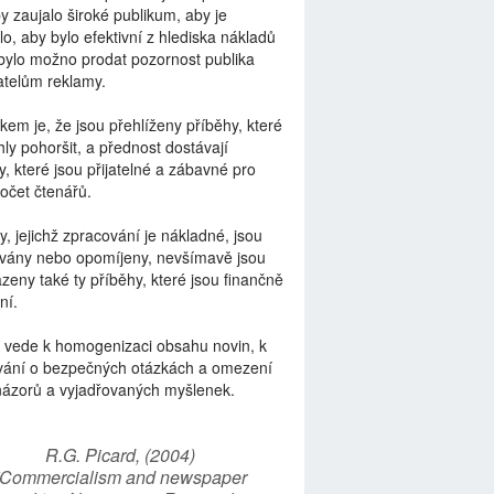
by zaujalo široké publikum, aby je
lo, aby bylo efektivní z hlediska nákladů
bylo možno prodat pozornost publika
telům reklamy.
kem je, že jsou přehlíženy příběhy, které
ly pohoršit, a přednost dostávají
y, které jsou přijatelné a zábavné pro
počet čtenářů.
y, jejichž zpracování je nákladné, jsou
vány nebo opomíjeny, nevšímavě jsou
zeny také ty příběhy, které jsou finančně
ní.
 vede k homogenizaci obsahu novin, k
vání o bezpečných otázkách a omezení
názorů a vyjadřovaných myšlenek.
R.G. Picard, (2004)
“Commercialism and newspaper