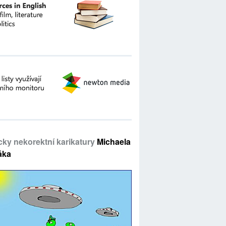
icky nekorektní karikatury
Michaela
áka