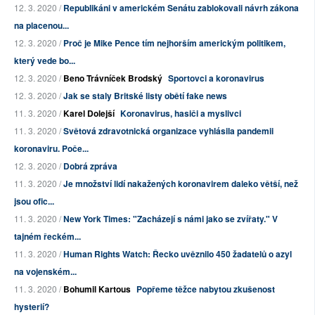
12. 3. 2020 /
Republikáni v americkém Senátu zablokovali návrh zákona
na placenou...
12. 3. 2020 /
Proč je Mike Pence tím nejhorším americkým politikem,
který vede bo...
12. 3. 2020 /
Beno Trávníček Brodský
Sportovci a koronavirus
12. 3. 2020 /
Jak se staly Britské listy obětí fake news
11. 3. 2020 /
Karel Dolejší
Koronavirus, hasiči a myslivci
11. 3. 2020 /
Světová zdravotnická organizace vyhlásila pandemii
koronaviru. Poče...
12. 3. 2020 /
Dobrá zpráva
11. 3. 2020 /
Je množství lidí nakažených koronavirem daleko větší, než
jsou ofic...
11. 3. 2020 /
New York Times: "Zacházejí s námi jako se zvířaty." V
tajném řeckém...
11. 3. 2020 /
Human Rights Watch: Řecko uvěznilo 450 žadatelů o azyl
na vojenském...
11. 3. 2020 /
Bohumil Kartous
Popřeme těžce nabytou zkušenost
hysterií?