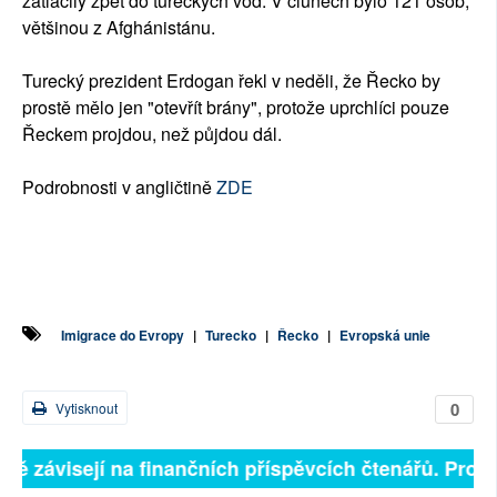
zatlačily zpět do tureckých vod. V člunech bylo 121 osob,
většinou z Afghánistánu.
Turecký prezident Erdogan řekl v neděli, že Řecko by
prostě mělo jen "otevřít brány", protože uprchlíci pouze
Řeckem projdou, než půjdou dál.
Podrobnosti v angličtině
ZDE
Imigrace do Evropy
|
Turecko
|
Řecko
|
Evropská unie
0
Vytisknout
lně závisejí na finančních příspěvcích čtenářů. Prosí