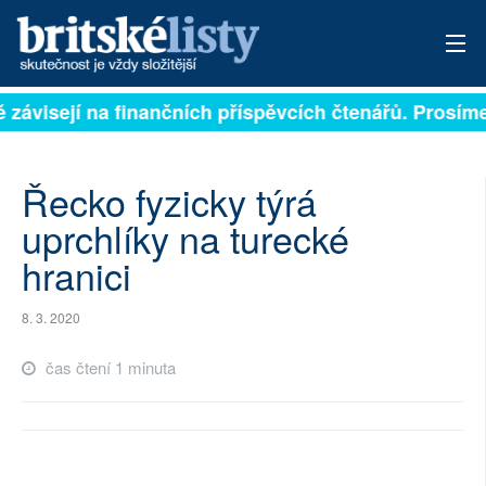
ě závisejí na finančních příspěvcích čtenářů. Prosíme,
PŘIHLÁSIT
AKTUÁLNÍ VYDÁNÍ
Řecko fyzicky týrá
ARCHIV
uprchlíky na turecké
hranici
ROZHOVORY
TÉMATA
8. 3. 2020
NEJČTENĚJŠÍ ZA 7 DNÍ
čas čtení 1 minuta
AUTOŘI
PŘÍSPĚVKY NA PROVOZ