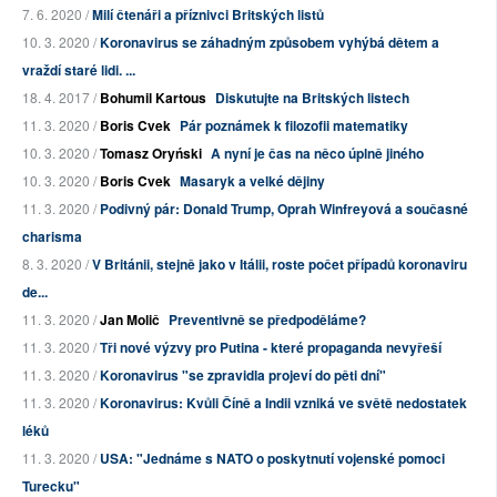
7. 6. 2020 /
Milí čtenáři a příznivci Britských listů
10. 3. 2020 /
Koronavirus se záhadným způsobem vyhýbá dětem a
vraždí staré lidi. ...
18. 4. 2017 /
Bohumil Kartous
Diskutujte na Britských listech
11. 3. 2020 /
Boris Cvek
Pár poznámek k filozofii matematiky
10. 3. 2020 /
Tomasz Oryński
A nyní je čas na něco úplně jiného
10. 3. 2020 /
Boris Cvek
Masaryk a velké dějiny
11. 3. 2020 /
Podivný pár: Donald Trump, Oprah Winfreyová a současné
charisma
8. 3. 2020 /
V Británii, stejně jako v Itálii, roste počet případů koronaviru
de...
11. 3. 2020 /
Jan Molič
Preventivně se předpoděláme?
11. 3. 2020 /
Tři nové výzvy pro Putina - které propaganda nevyřeší
11. 3. 2020 /
Koronavirus "se zpravidla projeví do pěti dní"
11. 3. 2020 /
Koronavirus: Kvůli Číně a Indii vzniká ve světě nedostatek
léků
11. 3. 2020 /
USA: "Jednáme s NATO o poskytnutí vojenské pomoci
Turecku"