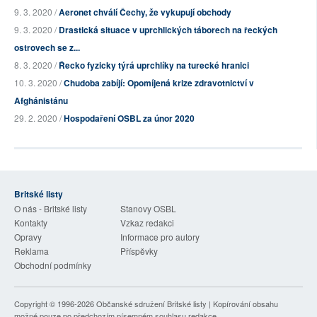
9. 3. 2020 /
Aeronet chválí Čechy, že vykupují obchody
9. 3. 2020 /
Drastická situace v uprchlických táborech na řeckých
ostrovech se z...
8. 3. 2020 /
Řecko fyzicky týrá uprchlíky na turecké hranici
10. 3. 2020 /
Chudoba zabíjí: Opomíjená krize zdravotnictví v
Afghánistánu
29. 2. 2020 /
Hospodaření OSBL za únor 2020
Britské listy
O nás - Britské listy
Stanovy OSBL
Kontakty
Vzkaz redakci
Opravy
Informace pro autory
Reklama
Příspěvky
Obchodní podmínky
Copyright © 1996-2026
Občanské sdružení Britské listy
| Kopírování obsahu
možné pouze po předchozím písemném souhlasu redakce.