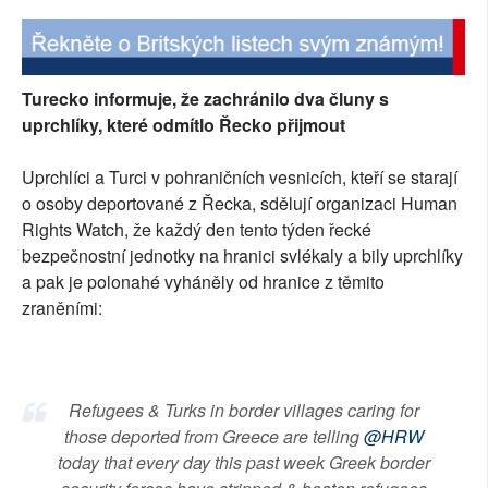
SOCIÁLNÍ SÍTĚ
RUBRIKY
Turecko informuje, že zachránilo dva čluny s
uprchlíky, které odmítlo Řecko přijmout
PLNÁ VERZE STRÁNEK
Uprchlíci a Turci v pohraničních vesnicích, kteří se starají
o osoby deportované z Řecka, sdělují organizaci Human
Rights Watch, že každý den tento týden řecké
bezpečnostní jednotky na hranici svlékaly a bily uprchlíky
a pak je polonahé vyháněly od hranice z těmito
zraněními:
Refugees & Turks in border villages caring for
those deported from Greece are telling
@HRW
today that every day this past week Greek border