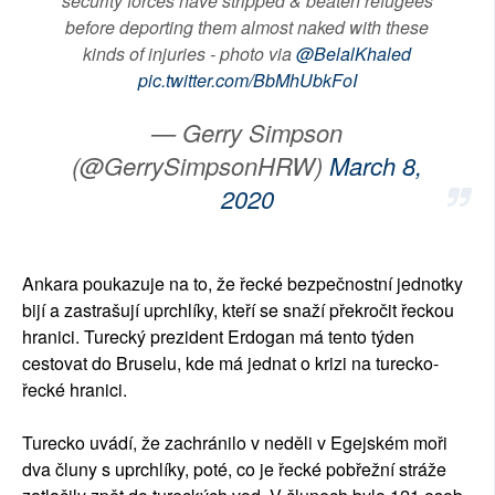
security forces have stripped & beaten refugees
before deporting them almost naked with these
kinds of injuries - photo via
@BelalKhaled
pic.twitter.com/BbMhUbkFoI
— Gerry Simpson
(@GerrySimpsonHRW)
March 8,
2020
Ankara poukazuje na to, že řecké bezpečnostní jednotky
bijí a zastrašují uprchlíky, kteří se snaží překročit řeckou
hranici. Turecký prezident Erdogan má tento týden
cestovat do Bruselu, kde má jednat o krizi na turecko-
řecké hranici.
Turecko uvádí, že zachránilo v neděli v Egejském moři
dva čluny s uprchlíky, poté, co je řecké pobřežní stráže