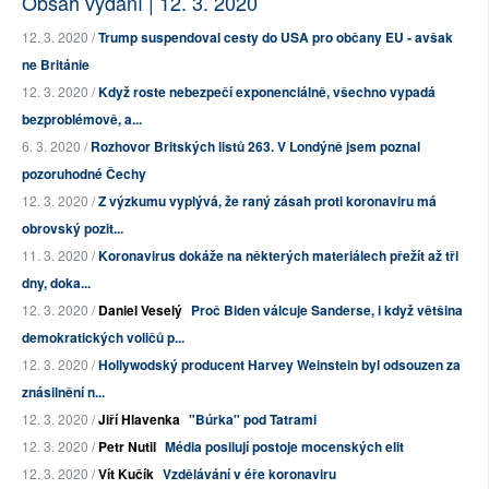
Obsah vydání | 12. 3. 2020
12. 3. 2020 /
Trump suspendoval cesty do USA pro občany EU - avšak
ne Británie
12. 3. 2020 /
Když roste nebezpečí exponenciálně, všechno vypadá
bezproblémově, a...
6. 3. 2020 /
Rozhovor Britských listů 263. V Londýně jsem poznal
pozoruhodné Čechy
12. 3. 2020 /
Z výzkumu vyplývá, že raný zásah proti koronaviru má
obrovský pozit...
11. 3. 2020 /
Koronavirus dokáže na některých materiálech přežít až tři
dny, doka...
12. 3. 2020 /
Daniel Veselý
Proč Biden válcuje Sanderse, i když většina
demokratických voličů p...
12. 3. 2020 /
Hollywodský producent Harvey Weinstein byl odsouzen za
znásilnění n...
12. 3. 2020 /
Jiří Hlavenka
"Búrka" pod Tatrami
12. 3. 2020 /
Petr Nutil
Média posilují postoje mocenských elit
12. 3. 2020 /
Vít Kučík
Vzdělávání v éře koronaviru