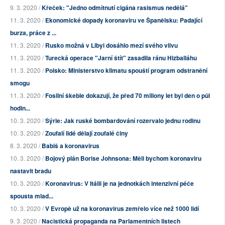
9. 3. 2020 /
Křeček: "Jedno odmítnutí cigána rasismus nedělá"
11. 3. 2020 /
Ekonomické dopady koronaviru ve Španělsku: Padající
burza, práce z ...
11. 3. 2020 /
Rusko možná v Libyi dosáhlo mezí svého vlivu
11. 3. 2020 /
Turecká operace "Jarní štít" zasadila ránu Hizballáhu
11. 3. 2020 /
Polsko: Ministerstvo klimatu spouští program odstranění
smogu
11. 3. 2020 /
Fosilní škeble dokazují, že před 70 miliony let byl den o půl
hodin...
10. 3. 2020 /
Sýrie: Jak ruské bombardování rozervalo jednu rodinu
10. 3. 2020 /
Zoufalí lidé dělají zoufalé činy
8. 3. 2020 /
Babiš a koronavirus
10. 3. 2020 /
Bojový plán Borise Johnsona: Měli bychom koronaviru
nastavit bradu
10. 3. 2020 /
Koronavirus: V Itálii je na jednotkách intenzivní péče
spousta mlad...
10. 3. 2020 /
V Evropě už na koronavirus zemřelo více než 1000 lidí
9. 3. 2020 /
Nacistická propaganda na Parlamentních listech