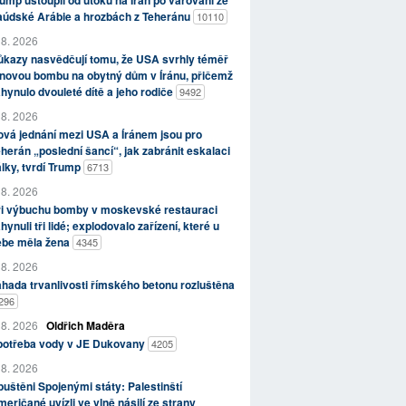
ump ustoupil od útoků na Írán po varování ze
aúdské Arábie a hrozbách z Teheránu
10110
 8. 2026
kazy nasvědčují tomu, že USA svrhly téměř
novou bombu na obytný dům v Íránu, přičemž
hynulo dvouleté dítě a jeho rodiče
9492
 8. 2026
vá jednání mezi USA a Íránem jsou pro
herán „poslední šancí“, jak zabránit eskalaci
lky, tvrdí Trump
6713
 8. 2026
ři výbuchu bomby v moskevské restauraci
hynuli tři lidé; explodovalo zařízení, které u
ebe měla žena
4345
 8. 2026
hada trvanlivosti římského betonu rozluštěna
296
 8. 2026
Oldřich Maděra
potřeba vody v JE Dukovany
4205
 8. 2026
uštěni Spojenými státy: Palestinští
eričané uvízli ve vlně násilí ze strany