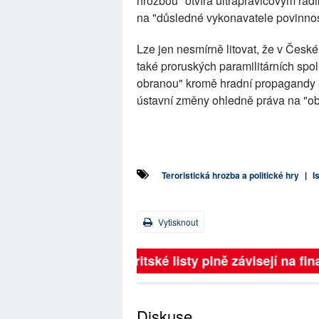
hrozbou" otvírá ultrapravicovým rad
na "důsledné vykonavatele povinnost
Lze jen nesmírně litovat, že v České
také proruských paramilitárních spolk
obranou" kromě hradní propagandy 
ústavní změny ohledně práva na "o
Teroristická hrozba a politické hry
|
I
Vytisknout
Britské listy plně závisejí na 
Diskuse