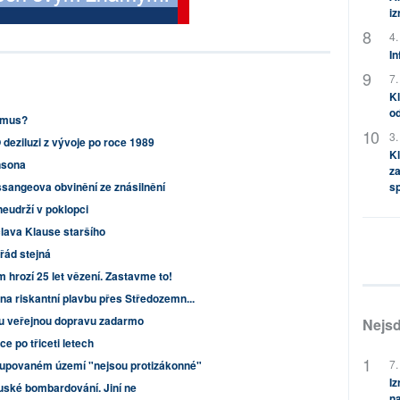
i
4.
In
7.
Kl
od
ismus?
3.
 deziluzi z vývoje po roce 1989
Kl
hnsona
za
ssangeova obvinění ze znásilnění
s
neudrží v poklopci
lava Klause staršího
řád stejná
 hrozí 25 let vězení. Zastavme to!
 na riskantní plavbu přes Středozemn...
u veřejnou dopravu zadarmo
Nejsd
e po třiceti letech
7.
kupovaném území "nejsou protizákonné"
Iz
ruské bombardování. Jiní ne
na