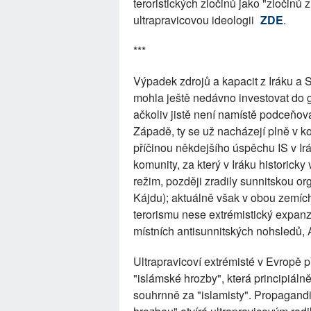
teroristických zločinů jako "zločinů
ultrapravicovou ideologii
ZDE
.
***
Výpadek zdrojů a kapacit z Iráku a Sý
mohla ještě nedávno investovat do g
ačkoliv jistě není namístě podceňova
Západě, ty se už nacházejí plně v 
příčinou někdejšího úspěchu IS v Irá
komunity, za který v Iráku historick
režim, později zradily sunnitskou org
Kájdu); aktuálně však v obou zemíc
terorismu nese extrémistický expanzi
místních antisunnitských nohsledů,
Ultrapravicoví extrémisté v Evropě 
"islámské hrozby", která principiáln
souhrnně za "islamisty". Propagandis