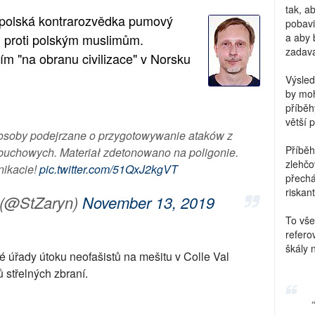
tak, a
a polská kontrarozvědka pumový
pobavi
ů proti polským muslimům.
a aby 
zadava
ím "na obranu civilizace" v Norsku
Výsled
by moh
příběh
větší 
osoby podejrzane o przygotowywanie ataków z
Příběh
uchowych. Materiał zdetonowano na poligonie.
zlehčo
ikacie!
pic.twitter.com/51QxJ2kgVT
přechá
riskant
 (@StZaryn)
November 13, 2019
To vše
refero
škály 
ské úřady útoku neofašistů na mešitu v Colle Val
ů střelných zbraní.