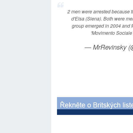
2 men were arrested because t
d'Elsa (Siena). Both were mem
group emerged in 2004 and fo
'Movimento Sociale 
— MrRevinsky (