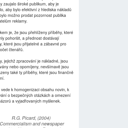
by zaujalo široké publikum, aby je
lo, aby bylo efektivní z hlediska nákladů
bylo možno prodat pozornost publika
telům reklamy.
kem je, že jsou přehlíženy příběhy, které
ly pohoršit, a přednost dostávají
y, které jsou přijatelné a zábavné pro
počet čtenářů.
y, jejichž zpracování je nákladné, jsou
vány nebo opomíjeny, nevšímavě jsou
zeny také ty příběhy, které jsou finančně
ní.
 vede k homogenizaci obsahu novin, k
vání o bezpečných otázkách a omezení
názorů a vyjadřovaných myšlenek.
R.G. Picard, (2004)
“Commercialism and newspaper