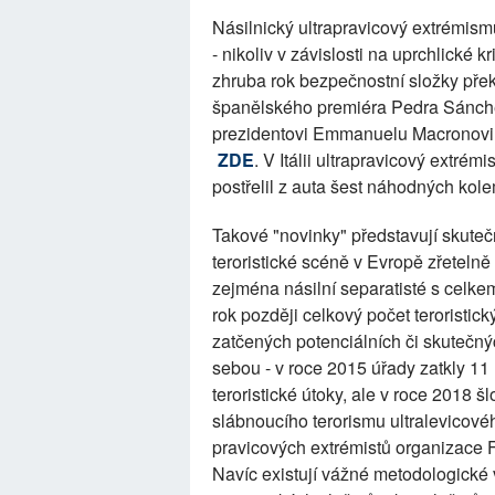
Násilnický ultrapravicový extrémism
- nikoliv v závislosti na uprchlické k
zhruba rok bezpečnostní složky přek
španělského premiéra Pedra Sánc
prezidentovi Emmanuelu Macronov
ZDE
. V Itálii ultrapravicový extrém
postřelil z auta šest náhodných ko
Takové "novinky" představují skuteč
teroristické scéně v Evropě zřetelně 
zejména násilní separatisté s celk
rok později celkový počet teroristic
zatčených potenciálních či skutečnýc
sebou - v roce 2015 úřady zatkly 11 
teroristické útoky, ale v roce 2018 š
slábnoucího terorismu ultralevicové
pravicových extrémistů organizace
Navíc existují vážné metodologické v