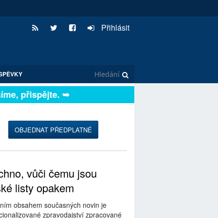
Přihlásit
SPĚVKY
e, přispějte. ➥
OBJEDNAT PŘEDPLATNÉ
hno, vůči čemu jsou
ské listy opakem
ním obsahem současných novin je
ionalizované zpravodajství zpracované