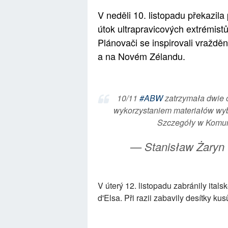
V neděli 10. listopadu překazil
útok ultrapravicových extrémist
Plánovači se inspirovali vražděn
a na Novém Zélandu.
10/11
#ABW
zatrzymała dwie 
wykorzystaniem materiałów wyb
Szczegóły w Komun
— Stanisław Żaryn
V úterý 12. listopadu zabránily ital
d'Elsa. Při razii zabavily desítky kus