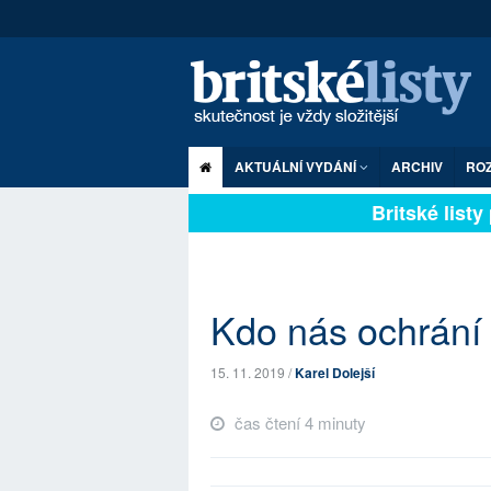
AKTUÁLNÍ VYDÁNÍ
ARCHIV
RO
Britské listy p
Kdo nás ochrání 
15. 11. 2019 /
Karel Dolejší
čas čtení 4 minuty