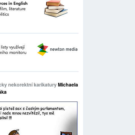
icky nekorektní karikatury
Michaela
áka