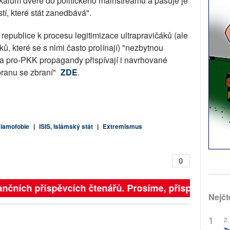
ikálům dveře do politického mainstreamu a pasuje je
í, které stát zanedbává".
 republice k procesu legitimizace ultrapravičáků (ale
ů, které se s nimi často prolínají) "nezbytnou
a pro-PKK propagandy přispívají i navrhované
branu se zbraní"
ZDE
.
slamofobie
|
ISIS, Islámský stát
|
Extremismus
0
finančních příspěvcích čtenářů. Prosíme, přispějte. ➥
Nejčt
2.