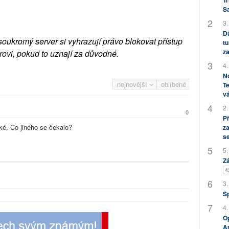
Tr
S
3.
Dů
soukromý server si vyhrazují právo blokovat přístup
tu
za
rovi, pokud to uznají za důvodné.
4.
No
nejnovější
oblíbené
Te
vá
2.
0
P
é. Co jiného se čekalo?
za
s
5.
Zá
4
3.
S
4.
Op
Am