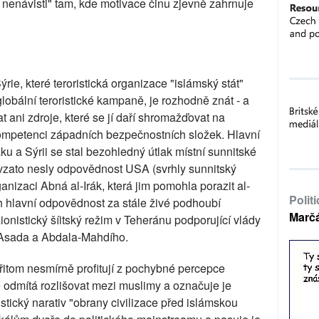
 z nenávisti" tam, kde motivace činu zjevně zahrnuje
rie, které teroristická organizace "islámský stát"
lobální teroristické kampaně, je rozhodně znát - a
t ani zdroje, které se jí daří shromažďovat na
kompetenci západních bezpečnostních složek. Hlavní
ku a Sýrii se stal bezohledný útlak místní sunnitské
y vzato nesly odpovědnost USA (svrhly sunnitský
anizaci Abná al-Irák, která jim pomohla porazit al-
Polit
h hlavní odpovědnost za stále živé podhoubí
Marč
onistický šíitský režim v Teheránu podporující vlády
 Asada a Abdala-Mahdího.
přitom nesmírně profitují z pochybné percepce
ě odmítá rozlišovat mezi muslimy a označuje je
tický narativ "obrany civilizace před islámskou