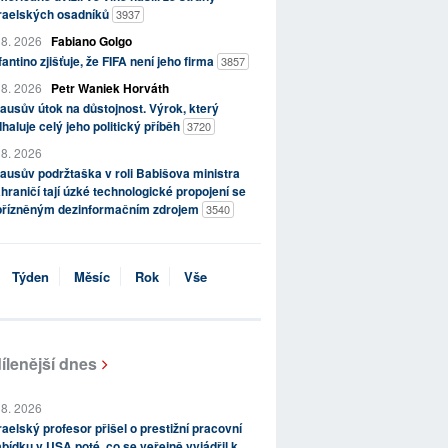
zraelských osadníků
3937
 8. 2026
Fabiano Golgo
fantino zjišťuje, že FIFA není jeho firma
3857
 8. 2026
Petr Waniek Horváth
ausův útok na důstojnost. Výrok, který
haluje celý jeho politický příběh
3720
 8. 2026
ausův podržtaška v roli Babišova ministra
hraničí tají úzké technologické propojení se
přízněným dezinformačním zdrojem
3540
Týden
Měsíc
Rok
Vše
ílenější dnes
 8. 2026
raelský profesor přišel o prestižní pracovní
bídku v USA poté, co se veřejně vyjádřil k