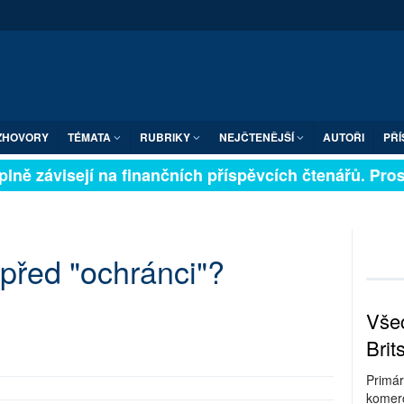
ZHOVORY
TÉMATA
RUBRIKY
NEJČTENĚJŠÍ
AUTOŘI
PŘÍ
lně závisejí na finančních příspěvcích čtenářů. Prosím
před "ochránci"?
Všec
Brit
Primár
komerc