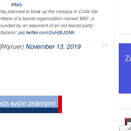
#Italy
hey planned to blow up the mosque in Colle Val
bers of a fascist organization named 'MIS', a
unded by an exponent of an old fascist party:
Italiano'.
pic.twitter.com/2uHjBJI2Mv
@Kyruer)
November 13, 2019