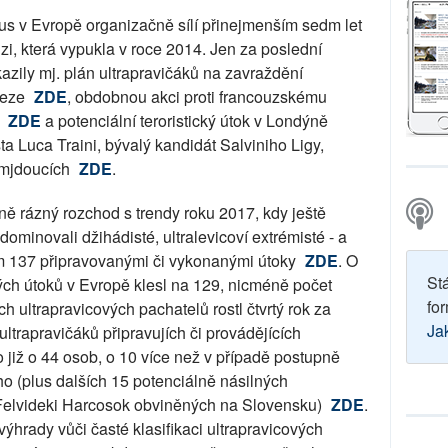
us v Evropě organizačně sílí přinejmenším sedm let
rizi, která vypukla v roce 2014. Jen za poslední
azily mj. plán ultrapravičáků na zavraždění
heze
ZDE
, obdobnou akci proti francouzskému
i
ZDE
a potenciální teroristický útok v Londýně
ista Luca Traini, bývalý kandidát Salviniho Ligy,
lemjdoucích
ZDE
.
ně rázný rozchod s trendy roku 2017, kdy ještě
dominovali džihádisté, ultralevicoví extrémisté - a
em 137 připravovanými či vykonanými útoky
ZDE
. O
St
kých útoků v Evropě klesl na 129, nicméně počet
for
h ultrapravicových pachatelů rostl čtvrtý rok za
Ja
ultrapravičáků připravujích či provádějících
lo již o 44 osob, o 10 více než v případě postupně
ho (plus dalších 15 potenciálně násilných
 Felvideki Harcosok obviněných na Slovensku)
ZDE
.
ýhrady vůči časté klasifikaci ultrapravicových