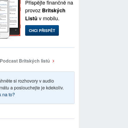
Přispějte finančně na
provoz
Britských
v mobilu.
Listů
CHCI PŘISPĚT
Podcast Britských listů
áhněte si rozhovory v audio
mátu a poslouchejte je kdekoliv.
k na to?