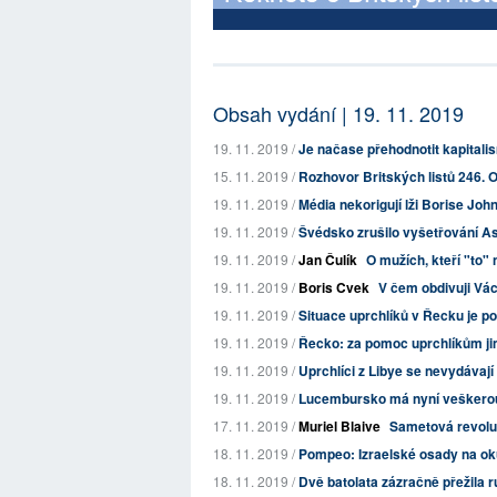
Obsah vydání | 19. 11. 2019
19. 11. 2019 /
Je načase přehodnotit kapital
15. 11. 2019 /
Rozhovor Britských listů 246. O
19. 11. 2019 /
Média nekorigují lži Borise Jo
19. 11. 2019 /
Švédsko zrušilo vyšetřování A
19. 11. 2019 /
Jan Čulík
O mužích, kteří "to" 
19. 11. 2019 /
Boris Cvek
V čem obdivuji Vác
19. 11. 2019 /
Situace uprchlíků v Řecku je po
19. 11. 2019 /
Řecko: za pomoc uprchlíkům jim
19. 11. 2019 /
Uprchlíci z Libye se nevydávají
19. 11. 2019 /
Lucembursko má nyní veškero
17. 11. 2019 /
Muriel Blaive
Sametová revoluc
18. 11. 2019 /
Pompeo: Izraelské osady na o
18. 11. 2019 /
Dvě batolata zázračně přežila 