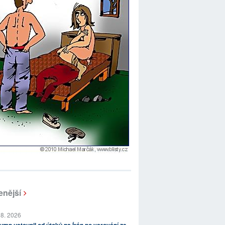
enější
 8. 2026