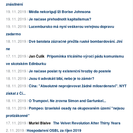
znásilnění
19. 11. 2019 /
Média nekorigují lži Borise Johnsona
19. 11. 2019 /
Je načase přehodnotit kapitalismus?
19. 11. 2019 /
Lucembursko má nyní veškerou veřejnou dopravu
zadarmo
18. 11. 2019 /
Dvě batolata zázračně přežila ruské bombardování. Jiní
ne
17. 11. 2019 /
Jan Čulík
Připomínka třicátého výročí pádu komunismu
ve skotském Edinburku
18. 11. 2019 /
Je načase poslat ty existenční hrozby do postele
18. 11. 2019 /
Jsou ti advokáti blbí, nebo je to záměr?
18. 11. 2019 /
Čína: "Absolutně neprojevovat žádné milosrdenství". NYT
získal z Čí...
18. 11. 2019 /
O Trumpovi. Ne zrovna Simon and Garfunkel...
18. 11. 2019 /
Pompeo: Izraelské osady na okupovaném území "nejsou
protizákonné"
17. 11. 2019 /
Muriel Blaive
The Velvet Revolution After Thirty Years
2. 11. 2019 /
Hospodaření OSBL za říjen 2019