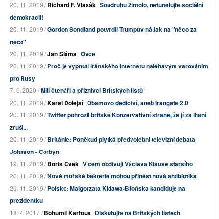
20. 11. 2019 /
Richard F. Vlasák
Soudruhu Zimolo, netunelujte sociální
demokracii!
20. 11. 2019 /
Gordon Sondland potvrdil Trumpův nátlak na "něco za
něco"
20. 11. 2019 /
Jan Sláma
Ovce
20. 11. 2019 /
Proč je vypnutí íránského internetu naléhavým varováním
pro Rusy
7. 6. 2020 /
Milí čtenáři a příznivci Britských listů
20. 11. 2019 /
Karel Dolejší
Obamovo dědictví, aneb Irangate 2.0
20. 11. 2019 /
Twitter pohrozil britské Konzervativní straně, že jí za lhaní
zruší...
20. 11. 2019 /
Británie: Poněkud plytká předvolební televizní debata
Johnson - Corbyn
19. 11. 2019 /
Boris Cvek
V čem obdivuji Václava Klause staršího
20. 11. 2019 /
Nové mořské bakterie mohou přinést nová antibiotika
20. 11. 2019 /
Polsko: Malgorzata Kidawa-Błońska kandiduje na
prezidentku
18. 4. 2017 /
Bohumil Kartous
Diskutujte na Britských listech