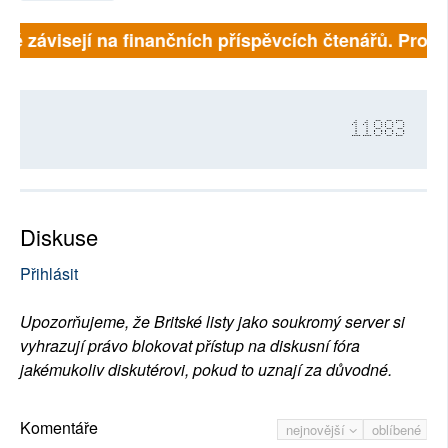
lně závisejí na finančních příspěvcích čtenářů. Prosím
11883
Diskuse
Přihlásit
Upozorňujeme, že Britské listy jako soukromý server si
vyhrazují právo blokovat přístup na diskusní fóra
jakémukoliv diskutérovi, pokud to uznají za důvodné.
Komentáře
nejnovější
oblíbené