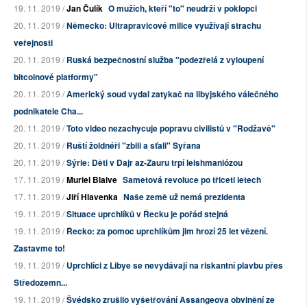
19. 11. 2019 /
Jan Čulík
O mužích, kteří "to" neudrží v poklopci
20. 11. 2019 /
Německo: Ultrapravicové milice využívají strachu
veřejnosti
20. 11. 2019 /
Ruská bezpečnostní služba "podezřelá z vyloupení
bitcoinové platformy"
20. 11. 2019 /
Americký soud vydal zatykač na libyjského válečného
podnikatele Cha...
20. 11. 2019 /
Toto video nezachycuje popravu civilistů v "Rodžavě"
20. 11. 2019 /
Ruští žoldnéři "zbili a sťali" Syřana
20. 11. 2019 /
Sýrie: Děti v Dajr az-Zauru trpí leishmaniózou
17. 11. 2019 /
Muriel Blaive
Sametová revoluce po třiceti letech
17. 11. 2019 /
Jiří Hlavenka
Naše země už nemá prezidenta
19. 11. 2019 /
Situace uprchlíků v Řecku je pořád stejná
19. 11. 2019 /
Řecko: za pomoc uprchlíkům jim hrozí 25 let vězení.
Zastavme to!
19. 11. 2019 /
Uprchlíci z Libye se nevydávají na riskantní plavbu přes
Středozemn...
19. 11. 2019 /
Švédsko zrušilo vyšetřování Assangeova obvinění ze