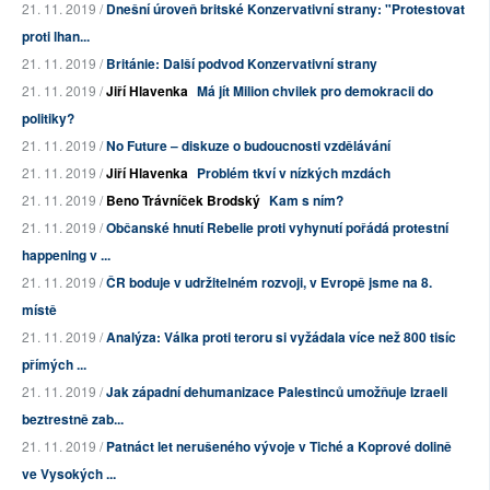
21. 11. 2019 /
Dnešní úroveň britské Konzervativní strany: "Protestovat
proti lhan...
21. 11. 2019 /
Británie: Další podvod Konzervativní strany
21. 11. 2019 /
Jiří Hlavenka
Má jít Milion chvilek pro demokracii do
politiky?
21. 11. 2019 /
No Future – diskuze o budoucnosti vzdělávání
21. 11. 2019 /
Jiří Hlavenka
Problém tkví v nízkých mzdách
21. 11. 2019 /
Beno Trávníček Brodský
Kam s ním?
21. 11. 2019 /
Občanské hnutí Rebelie proti vyhynutí pořádá protestní
happening v ...
21. 11. 2019 /
ČR boduje v udržitelném rozvoji, v Evropě jsme na 8.
místě
21. 11. 2019 /
Analýza: Válka proti teroru si vyžádala více než 800 tisíc
přímých ...
21. 11. 2019 /
Jak západní dehumanizace Palestinců umožňuje Izraeli
beztrestně zab...
21. 11. 2019 /
Patnáct let nerušeného vývoje v Tiché a Koprové dolině
ve Vysokých ...