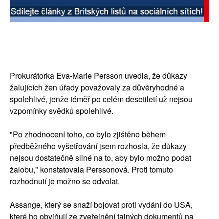
SOCIÁLNÍ SÍTĚ
RUBRIKY
PLNÁ VERZE STRÁNEK
Prokurátorka Eva-Marie Persson uvedla, že důkazy
žalujících žen úřady považovaly za důvěryhodné a
spolehlivé, jenže téměř po celém desetiletí už nejsou
vzpomínky svědků spolehlivé.
"Po zhodnocení toho, co bylo zjištěno během
předběžného vyšetřování jsem rozhosla, že důkazy
nejsou dostatečně silné na to, aby bylo možno podat
žalobu," konstatovala Perssonová. Proti tomuto
rozhodnutí je možno se odvolat.
Assange, který se snaží bojovat proti vydání do USA,
které ho obviňují ze zveřejnění tajných dokumentů na