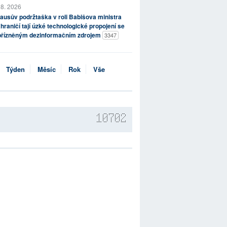
 8. 2026
ausův podržtaška v roli Babišova ministra
hraničí tají úzké technologické propojení se
přízněným dezinformačním zdrojem
3347
Týden
Měsíc
Rok
Vše
10702