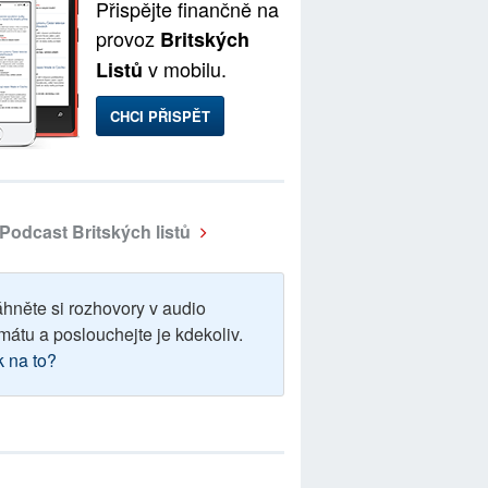
Přispějte finančně na
provoz
Britských
v mobilu.
Listů
CHCI PŘISPĚT
Podcast Britských listů
áhněte si rozhovory v audio
mátu a poslouchejte je kdekoliv.
k na to?