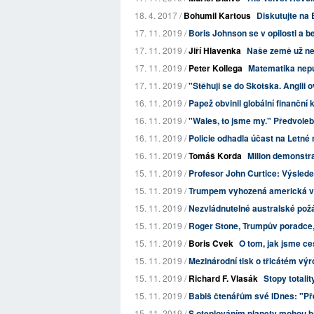
18. 4. 2017 /
Bohumil Kartous
Diskutujte na 
17. 11. 2019 /
Boris Johnson se v opilosti a be
17. 11. 2019 /
Jiří Hlavenka
Naše země už ne
17. 11. 2019 /
Peter Kollega
Matematika nepu
17. 11. 2019 /
"Stěhuji se do Skotska. Anglii ov
16. 11. 2019 /
Papež obvinil globální finanční k
16. 11. 2019 /
"Wales, to jsme my." Předvoleb
16. 11. 2019 /
Policie odhadla účast na Letné
16. 11. 2019 /
Tomáš Korda
Milion demonstra
15. 11. 2019 /
Profesor John Curtice: Výsledek
15. 11. 2019 /
Trumpem vyhozená americká vel
15. 11. 2019 /
Nezvládnutelné australské požá
15. 11. 2019 /
Roger Stone, Trumpův poradce,
15. 11. 2019 /
Boris Cvek
O tom, jak jsme ce
15. 11. 2019 /
Mezinárodní tisk o třicátém výr
15. 11. 2019 /
Richard F. Vlasák
Stopy totali
15. 11. 2019 /
Babiš čtenářům své IDnes: "Př
15. 11. 2019 /
S oteplováním planety mohou ba