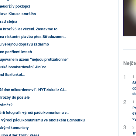
neudrží v poklopci
lava Klause staršího
řád stejná
 hrozí 25 let vězení. Zastavme to!
 na riskantní plavbu přes Středozemn...
u veřejnou dopravu zadarmo
e po třiceti letech
kupovaném území "nejsou protizákonné"
Nejčt
ruské bombardování. Jiní ne
d Garfunkel...
1.
Sh
go
ádné milosrdenství". NYT získal z Čí...
do
hrozby do postele
1.
o záměr?
Po
ií fotografií výročí pádu komunismu v...
67
v
o výročí pádu komunismu ve skotském Edinburku
2.
nskými komunisty
Tr
tion After Thirty Years