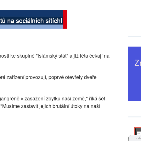
osti ke skupině "islámský stát" a již léta čekají na
teré zařízení provozují, poprvé otevřely dveře
gangréně v zasažení zbytku naší země," říká šéf
Musíme zastavit jejich brutální útoky na naši