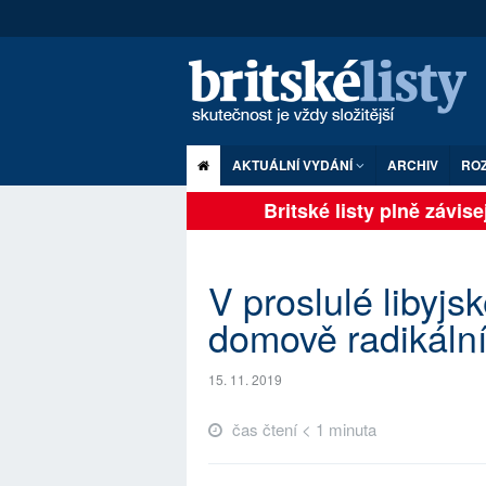
AKTUÁLNÍ VYDÁNÍ
ARCHIV
RO
Britské listy plně závisejí
V proslulé libyjs
domově radikální
15. 11. 2019
čas čtení < 1 minuta