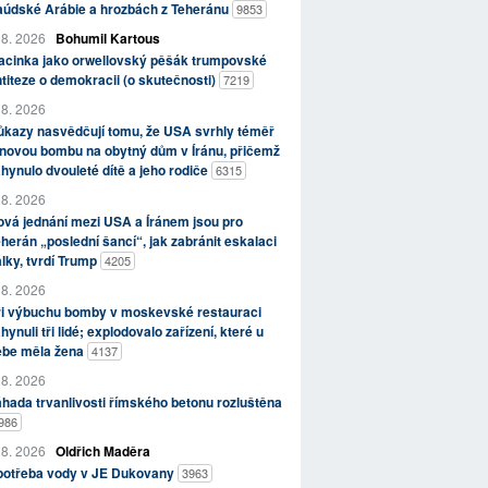
aúdské Arábie a hrozbách z Teheránu
9853
 8. 2026
Bohumil Kartous
acinka jako orwellovský pěšák trumpovské
titeze o demokracii (o skutečnosti)
7219
 8. 2026
kazy nasvědčují tomu, že USA svrhly téměř
novou bombu na obytný dům v Íránu, přičemž
hynulo dvouleté dítě a jeho rodiče
6315
 8. 2026
vá jednání mezi USA a Íránem jsou pro
herán „poslední šancí“, jak zabránit eskalaci
lky, tvrdí Trump
4205
 8. 2026
ři výbuchu bomby v moskevské restauraci
hynuli tři lidé; explodovalo zařízení, které u
ebe měla žena
4137
 8. 2026
hada trvanlivosti římského betonu rozluštěna
986
 8. 2026
Oldřich Maděra
potřeba vody v JE Dukovany
3963