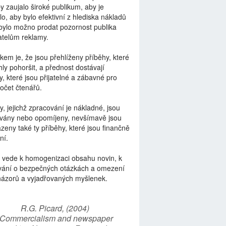
by zaujalo široké publikum, aby je
lo, aby bylo efektivní z hlediska nákladů
bylo možno prodat pozornost publika
telům reklamy.
kem je, že jsou přehlíženy příběhy, které
ly pohoršit, a přednost dostávají
y, které jsou přijatelné a zábavné pro
počet čtenářů.
y, jejichž zpracování je nákladné, jsou
vány nebo opomíjeny, nevšímavě jsou
zeny také ty příběhy, které jsou finančně
ní.
 vede k homogenizaci obsahu novin, k
vání o bezpečných otázkách a omezení
názorů a vyjadřovaných myšlenek.
R.G. Picard, (2004)
“Commercialism and newspaper