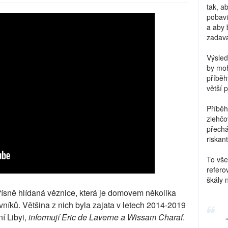
tak, a
pobavi
a aby 
zadava
Výsled
by moh
příběh
větší 
Příběh
zlehčo
přechá
riskant
To vše
refero
škály 
řísně hlídaná věznice, která je domovem několika
vníků. Většina z nich byla zajata v letech 2014-2019
í Libyi,
informují Eric de Laverne a Wissam Charaf
.