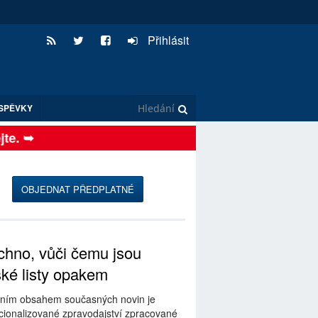
Přihlásit
SPĚVKY
e. ➥
OBJEDNAT PŘEDPLATNÉ
hno, vůči čemu jsou
ské listy opakem
ním obsahem současných novin je
ionalizované zpravodajství zpracované