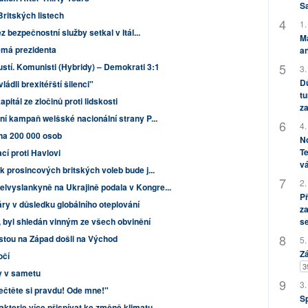
S
Britských listech
1.
z bezpečnostní služby setkal v Itál...
M
má prezidenta
an
stí. Komunisti (Hybridy) – Demokrati 3:1
3.
Dů
ládli brexitéřští šilenci"
tu
apitál ze zločinů proti lidskosti
za
ní kampaň welšské nacionální strany P...
4.
 na 200 000 osob
No
Te
cí proti Havlovi
vá
 prosincových britských voleb bude j...
2.
vyslankyně na Ukrajině podala v Kongre...
P
ry v důsledku globálního oteplování
za
 byl shledán vinným ze všech obvinění
s
stou na Západ došli na Východ
5.
Zá
očí
3
ty v sametu
3.
ečtěte si pravdu! Ode mne!"
S
kterie více přispívat ke změně klimatu