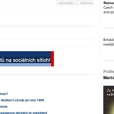
nejnovější
oblíbené
Polit
Marč
ismus?
 deziluzi z vývoje po roce 1989
hnsona
ssangeova obvinění ze znásilnění