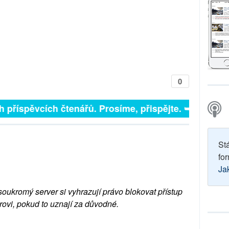
0
čních příspěvcích čtenářů. Prosíme, přispějte. ➥
St
for
Ja
soukromý server si vyhrazují právo blokovat přístup
rovi, pokud to uznají za důvodné.