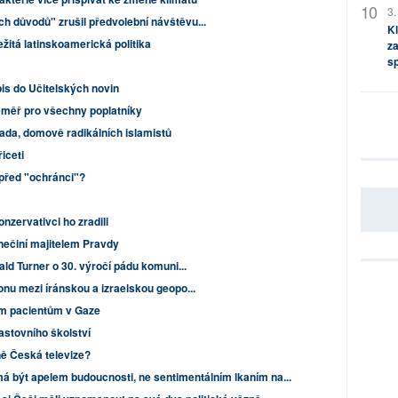
3.
h důvodů" zrušil předvolební návštěvu...
Kl
ežitá latinskoamerická politika
za
s
is do Učitelských novin
éměř pro všechny poplatníky
nada, domově radikálních islamistů
iceti
před "ochránci"?
onzervativci ho zradili
 nečiní majitelem Pravdy
ald Turner o 30. výročí pádu komuni...
onu mezi íránskou a izraelskou geopo...
ým pacientům v Gaze
astovního školství
ně Česká televize?
má být apelem budoucnosti, ne sentimentálním lkaním na...