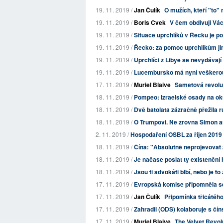
19. 11. 2019 /
Jan Čulík
O mužích, kteří "to" 
19. 11. 2019 /
Boris Cvek
V čem obdivuji Vác
19. 11. 2019 /
Situace uprchlíků v Řecku je po
19. 11. 2019 /
Řecko: za pomoc uprchlíkům jim
19. 11. 2019 /
Uprchlíci z Libye se nevydávají
19. 11. 2019 /
Lucembursko má nyní veškero
17. 11. 2019 /
Muriel Blaive
Sametová revoluc
18. 11. 2019 /
Pompeo: Izraelské osady na o
18. 11. 2019 /
Dvě batolata zázračně přežila 
18. 11. 2019 /
O Trumpovi. Ne zrovna Simon an
2. 11. 2019 /
Hospodaření OSBL za říjen 2019
18. 11. 2019 /
Čína: "Absolutně neprojevovat ž
18. 11. 2019 /
Je načase poslat ty existenční 
18. 11. 2019 /
Jsou ti advokáti blbí, nebo je t
17. 11. 2019 /
Evropská komise připomněla sér
17. 11. 2019 /
Jan Čulík
Připomínka třicátéh
17. 11. 2019 /
Zahradil (ODS) kolaboruje s čí
17. 11. 2019 /
Muriel Blaive
The Velvet Revolu