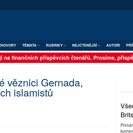
ZHOVORY
TÉMATA
RUBRIKY
NEJČTENĚJŠÍ
AUTOŘI
PŘÍ
 na finančních příspěvcích čtenářů. Prosíme, přispějt
ké věznici Gernada,
ch islamistů
Všec
Brit
Primár
komerc