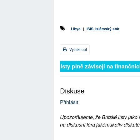
Libye
|
ISIS, Islámský stát
Vytisknout
Britské listy plně závisejí na finan
Diskuse
Přihlásit
Upozorňujeme, že Britské listy jako 
na diskusní fóra jakémukoliv diskuté