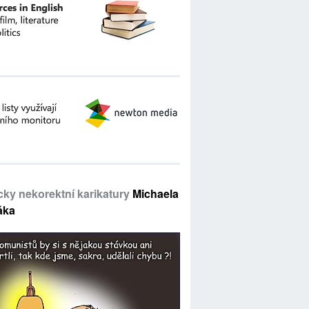
icky nekorektní karikatury
Michaela
áka