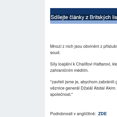
Mnozí z nich jsou obviněni z příslušn
soud.
Síly loajální k Chalífovi Haftarovi, k
zahraničním médiím.
"zavřeli jsme je, abychom zabránili 
věznice generál Džalál Abdal Akim. "
společnost."
Podrobnosti v angličtině:
ZDE