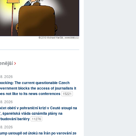
enější
 8. 2026
ocking: The current questionable Czech
vernment blocks the access of journalists it
es not like to its news conferences
15221
 8. 2026
čet obětí v pohraniční krizi v Ceutě stoupl na
, španělská vláda oznámila plány na
ybudování bariéry
11276
 8. 2026
ump ustoupil od útoků na Írán po varování ze