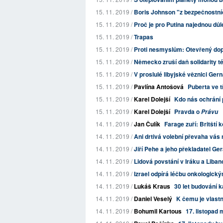
15. 11. 2019 /
Boris Johnson "z bezpečnostníc
15. 11. 2019 /
Proč je pro Putina najednou důl
15. 11. 2019 /
Trapas
15. 11. 2019 /
Proti nesmyslům: Otevřený dop
15. 11. 2019 /
Německo zruší daň solidarity t
15. 11. 2019 /
V proslulé libyjské věznici Ger
15. 11. 2019 /
Pavlína Antošová
Puberta ve tř
15. 11. 2019 /
Karel Dolejší
Kdo nás ochrání 
15. 11. 2019 /
Karel Dolejší
Pravda o
Právu
14. 11. 2019 /
Jan Čulík
Farage zuří: Britští k
14. 11. 2019 /
Ani drtivá volební převaha vás
14. 11. 2019 /
Jiří Pehe a jeho překladatel Ger
14. 11. 2019 /
Lidová povstání v Iráku a Liban
14. 11. 2019 /
Izrael odpírá léčbu onkologick
14. 11. 2019 /
Lukáš Kraus
30 let budování k
14. 11. 2019 /
Daniel Veselý
K čemu je vlast
14. 11. 2019 /
Bohumil Kartous
17. listopad 