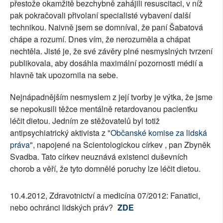
přestože okamžitě bezchybně zahájili resuscitaci, v níž
pak pokračovali přivolaní specialisté vybavení další
technikou. Naivně jsem se domníval, že paní Šabatová
chápe a rozumí. Dnes vím, že nerozuměla a chápat
nechtěla. Jisté je, že své závěry plné nesmyslných tvrzení
publikovala, aby dosáhla maximální pozornosti médií a
hlavně tak upozornila na sebe.
Nejnápadnějším nesmyslem z její tvorby je výtka, že jsme
se nepokusili těžce mentálně retardovanou pacientku
léčit dietou. Jedním ze stěžovatelů byl totiž
antipsychiatrický aktivista z
"Občanské komise za lidská
práva"
, napojené na Scientologickou církev , pan Zbyněk
Svadba. Tato církev neuznává existenci duševních
chorob a věří, že tyto domnělé poruchy lze léčit dietou.
10.4.2012, Zdravotnictví a medicína 07/2012: Fanatici,
nebo ochránci lidských práv?
ZDE