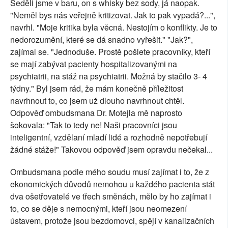
Seděli jsme v baru, on s whisky bez sody, já naopak.
"Neměl bys nás veřejně kritizovat. Jak to pak vypadá?...",
navrhl. "Moje kritika byla věcná. Nestojím o konflikty. Je to
nedorozumění, které se dá snadno vyřešit." "Jak?",
zajímal se. "Jednoduše. Prostě pošlete pracovníky, kteří
se mají zabývat pacienty hospitalizovanými na
psychiatrii, na stáž na psychiatrii. Možná by stačilo 3- 4
týdny." Byl jsem rád, že mám konečně příležitost
navrhnout to, co jsem už dlouho navrhnout chtěl.
Odpověď ombudsmana Dr. Motejla mě naprosto
šokovala: "Tak to tedy ne! Naši pracovníci jsou
inteligentní, vzdělaní mladí lidé a rozhodně nepotřebují
žádné stáže!" Takovou odpověď jsem opravdu nečekal...
Ombudsmana podle mého soudu musí zajímat i to, že z
ekonomických důvodů nemohou u každého pacienta stát
dva ošetřovatelé ve třech směnách, mělo by ho zajímat i
to, co se děje s nemocnými, kteří jsou neomezení
ústavem, protože jsou bezdomovci, spějí v kanalizačních