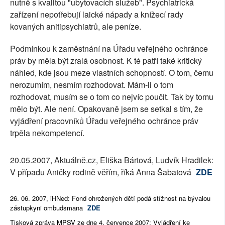
nutně s kvalitou "ubytovacích služeb". Psychiatrická
zařízení nepotřebují laické nápady a knížecí rady
kovaných anitipsychiatrů, ale peníze.
Podmínkou k zaměstnání na Úřadu veřejného ochránce
práv by měla být zralá osobnost. K té patří také kritický
náhled, kde jsou meze vlastních schopností. O tom, čemu
nerozumím, nesmím rozhodovat. Mám-li o tom
rozhodovat, musím se o tom co nejvíc poučit. Tak by tomu
mělo být. Ale není. Opakovaně jsem se setkal s tím, že
vyjádření pracovníků Úřadu veřejného ochránce práv
trpěla nekompetencí.
20.05.2007, Aktuálně.cz, Eliška Bártová, Ludvík Hradilek:
V případu Aničky rodině věřím, říká Anna Šabatová
ZDE
26. 06. 2007, iHNed: Fond ohrožených dětí podá stížnost na bývalou
zástupkyni ombudsmana
ZDE
Tisková zpráva MPSV ze dne 4. července 2007: Vyjádření ke