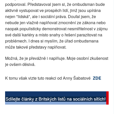
podporoval. Představoval jsem si, že ombudsman bude
SOCIÁLNÍ SÍTĚ
aktivně vystupovat ve prospěch lidí, jimž jsou upírána
nejen "lidská", ale i sociální práva. Doufal jsem, že
RUBRIKY
nebude jen vlažně naplňovat zmocnění ze zákona nebo
naopak populisticky demonstrovat nesmiřitelnost v zájmu
PLNÁ VERZE STRÁNEK
své další kariéry a místo snahy o řešení parazitovat na
problémech. I dnes si myslím, že úřad ombudsmana
může takové představy naplňovat.
Možná, že je převážně i naplňuje. Moje osobní zkušenost
je ovšem děsivá.
K tomu však vizte tuto reakci od Anny Šabatové
ZDE