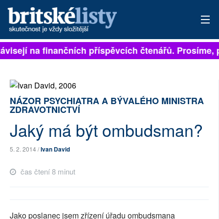
visejí na finančních příspěvcích čtenářů. Prosíme, př
PŘIHLÁSIT
AKTUÁLNÍ VYDÁNÍ
ARCHIV
NÁZOR PSYCHIATRA A BÝVALÉHO MINISTRA
ZDRAVOTNICTVÍ
ROZHOVORY
Jaký má být ombudsman?
TÉMATA
5. 2. 2014 /
Ivan David
NEJČTENĚJŠÍ ZA 7 DNÍ
čas čtení 8 minut
AUTOŘI
PŘÍSPĚVKY NA PROVOZ
Jako poslanec jsem zřízení úřadu ombudsmana