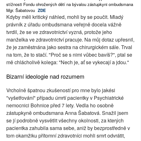
stížnosti Fondu ohrožených dětí na bývalou zástupkyni ombudsmana
Mgr. Šabatovou
ZDE
Kdyby měli kritický náhled, mohli by se poučit. Mladý
právník z úřadu ombudsmana veřejně docela vážně
tvrdil, že se ve zdravotnictví vyzná, protože jeho
manželka ve zdravotnictví pracuje. Na můj dotaz upřesnil,
že je zaměstnána jako sestra na chirurgickém sále. Trval
na tom, že to stačí. "Proč se s nimi vůbec bavíš?", ptal se
mě chlácholivě kolega: "Nech je, ať se vykecají a jdou."
Bizarní ideologie nad rozumem
Vrcholně špatnou zkušeností pro mne bylo jakési
"vyšetřování" případu úmrtí pacientky v Psychiatrické
nemocnici Bohnice před 7 lety. Vedla ho osobně
zástupkyně ombudsmana Anna Šabatová. Snažil jsem
se jí podrobně vysvětlit všechny okolnosti, za kterých
pacientka zahubila sama sebe, aniž by bezprostředně v
tom okamžiku přítomní zdravotníci mohli smrt odvrátit,