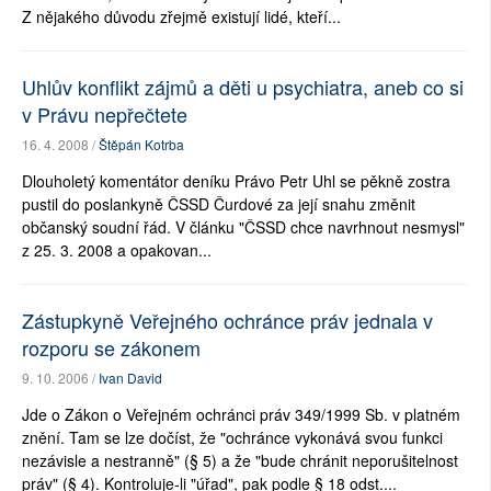
Z nějakého důvodu zřejmě existují lidé, kteří...
Uhlův konflikt zájmů a děti u psychiatra, aneb co si
v Právu nepřečtete
16. 4. 2008 /
Štěpán Kotrba
Dlouholetý komentátor deníku Právo Petr Uhl se pěkně zostra
pustil do poslankyně ČSSD Čurdové za její snahu změnit
občanský soudní řád. V článku "ČSSD chce navrhnout nesmysl"
z 25. 3. 2008 a opakovan...
Zástupkyně Veřejného ochránce práv jednala v
rozporu se zákonem
9. 10. 2006 /
Ivan David
Jde o Zákon o Veřejném ochránci práv 349/1999 Sb. v platném
znění. Tam se lze dočíst, že "ochránce vykonává svou funkci
nezávisle a nestranně" (§ 5) a že "bude chránit neporušitelnost
práv" (§ 4). Kontroluje-li "úřad", pak podle § 18 odst....