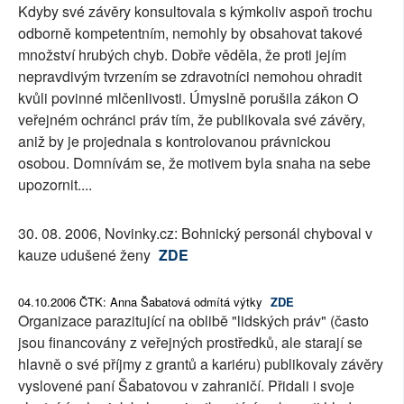
Kdyby své závěry konsultovala s kýmkoliv aspoň trochu
odborně kompetentním, nemohly by obsahovat takové
množství hrubých chyb. Dobře věděla, že proti jejím
nepravdivým tvrzením se zdravotníci nemohou ohradit
kvůli povinné mlčenlivosti. Úmyslně porušila zákon O
veřejném ochránci práv tím, že publikovala své závěry,
aniž by je projednala s kontrolovanou právnickou
osobou. Domnívám se, že motivem byla snaha na sebe
upozornit....
30. 08. 2006, Novinky.cz: Bohnický personál chyboval v
kauze udušené ženy
ZDE
04.10.2006 ČTK: Anna Šabatová odmítá výtky
ZDE
Organizace parazitující na oblibě "lidských práv" (často
jsou financovány z veřejných prostředků, ale starají se
hlavně o své příjmy z grantů a kariéru) publikovaly závěry
vyslovené paní Šabatovou v zahraničí. Přidali i svoje