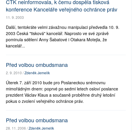
ČTK neinformovala, k čemu dospěla tisková
konference Kanceláře veřejného ochránce práv
11. 9. 2003
Další, tentokráte velmi závažnou manipulaci předvedla 10. 9.
2003 Česká "tisková" kancelář. Naprosto ve své zprávě
pominula sdělení Anny Šabatové i Otakara Motejla, že
kancelář...
Před volbou ombudsmana
2. 9. 2010 /
Zdeněk Jemelík
Úterek 7. září 2010 bude pro Poslaneckou sněmovnu
mimořádným dnem: poprvé po sedmi letech osloví poslance
prezident Václav Klaus a současně proběhne druhý letošní
pokus o zvolení veřejného ochránce práv.
Před volbou ombudsmana
28. 11. 2006 /
Zdeněk Jemelík