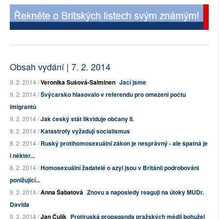
Obsah vydání | 7. 2. 2014
9. 2. 2014 /
Veronika Sušová-Salminen
Jací jsme
9. 2. 2014 /
Švýcarsko hlasovalo v referendu pro omezení počtu
imigrantů
9. 2. 2014 /
Jak český stát likviduje občany II.
8. 2. 2014 /
Katastrofy vyžadují socialismus
8. 2. 2014 /
Ruský protihomosexuální zákon je nesprávný - ale špatná je
i někter...
8. 2. 2014 /
Homosexuální žadatelé o azyl jsou v Británii podrobováni
ponižující...
9. 2. 2014 /
Anna Šabatová
Znovu a naposledy reaguji na útoky MUDr.
Davida
9. 2. 2014 /
Jan Čulík
Protiruská propaganda pražských médií bohužel