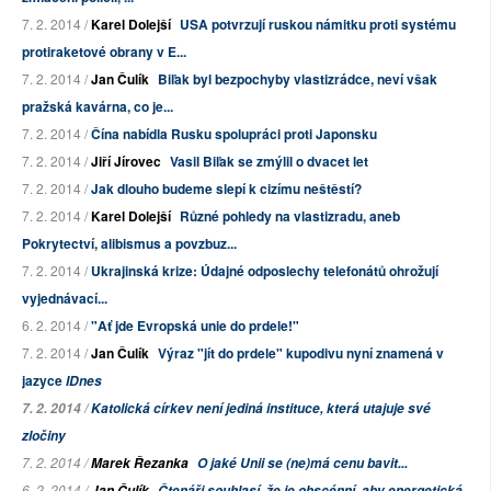
7. 2. 2014 /
Karel Dolejší
USA potvrzují ruskou námitku proti systému
protiraketové obrany v E...
7. 2. 2014 /
Jan Čulík
Biľak byl bezpochyby vlastizrádce, neví však
pražská kavárna, co je...
7. 2. 2014 /
Čína nabídla Rusku spolupráci proti Japonsku
7. 2. 2014 /
Jiří Jírovec
Vasil Biľak se zmýlil o dvacet let
7. 2. 2014 /
Jak dlouho budeme slepí k cizímu neštěstí?
7. 2. 2014 /
Karel Dolejší
Různé pohledy na vlastizradu, aneb
Pokrytectví, alibismus a povzbuz...
7. 2. 2014 /
Ukrajinská krize: Údajné odposlechy telefonátů ohrožují
vyjednávací...
6. 2. 2014 /
"Ať jde Evropská unie do prdele!"
7. 2. 2014 /
Jan Čulík
Výraz "jít do prdele" kupodivu nyní znamená v
jazyce
IDnes
7. 2. 2014 /
Katolická církev není jediná instituce, která utajuje své
zločiny
7. 2. 2014 /
Marek Řezanka
O jaké Unii se (ne)má cenu bavit...
6. 2. 2014 /
Jan Čulík
Čtenáři souhlasí, že je obscénní, aby energetická