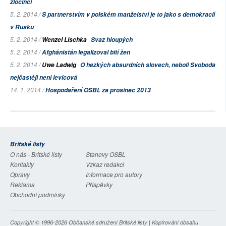
zločinci
5. 2. 2014 /
S partnerstvím v polském manželství je to jako s demokracií
v Rusku
5. 2. 2014 /
Wenzel Lischka
Svaz hloupých
5. 2. 2014 /
Afghánistán legalizoval bití žen
5. 2. 2014 /
Uwe Ladwig
O hezkých absurdních slovech, neboli Svoboda
nejčastěji není levicová
14. 1. 2014 /
Hospodaření OSBL za prosinec 2013
Britské listy
O nás - Britské listy
Stanovy OSBL
Kontakty
Vzkaz redakci
Opravy
Informace pro autory
Reklama
Příspěvky
Obchodní podmínky
Copyright © 1996-2026
Občanské sdružení Britské listy
| Kopírování obsahu