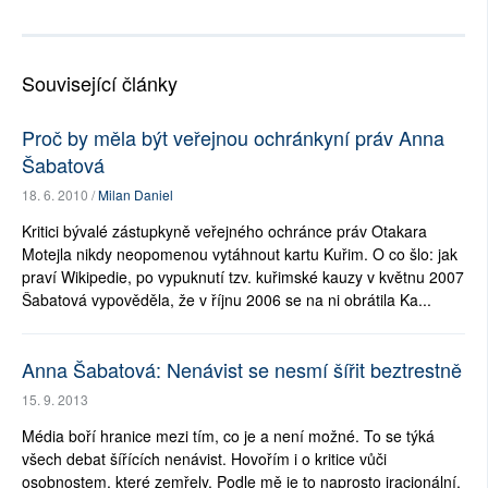
Související články
Proč by měla být veřejnou ochránkyní práv Anna
Šabatová
18. 6. 2010 /
Milan Daniel
Kritici bývalé zástupkyně veřejného ochránce práv Otakara
Motejla nikdy neopomenou vytáhnout kartu Kuřim. O co šlo: jak
praví Wikipedie, po vypuknutí tzv. kuřimské kauzy v květnu 2007
Šabatová vypověděla, že v říjnu 2006 se na ni obrátila Ka...
Anna Šabatová: Nenávist se nesmí šířit beztrestně
15. 9. 2013
Média boří hranice mezi tím, co je a není možné. To se týká
všech debat šířících nenávist. Hovořím i o kritice vůči
osobnostem, které zemřely. Podle mě je to naprosto iracionální.