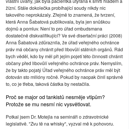
vlastní úvahy, jak byla pacientka utýrána k smrti hladem a
žízní. Stále dokolečka probíhající soudy nikdy nic
takového neprokázaly. Zřejmě to znamená, že tvrzení,
která Anna Šabatová publikovala, byla jen snůškou
dojmů a pomluv. Není to pro úřad ombudsmana
dostatečně diskvalifikující? Ve své disertační práci (2008)
Anna Šabatová zdůraznila, že úřad veřejného ochránce
práv má občany chránit před libovůlí státních orgánů. Rád
bych věděl, kdo by měl při jejím pojetí této činnosti chránit
občany před libovůlí veřejného ochránce práv. Nemyslím,
že by takto pojatý Úřad veřejného ochránce práv měl být
dotován sto milióny ročně. Pokud by naopak činil správně
to, co je třeba, taková částka by nestačila.
Proč se major od tankistů nesměje vtipům?
Protože se mu nesmí nic vysvětlovat.
Potkal jsem Dr. Motejla na semináři o zdravotnické
legislativě. "Zvu tě na whisky", vyzval mě k pohovoru.