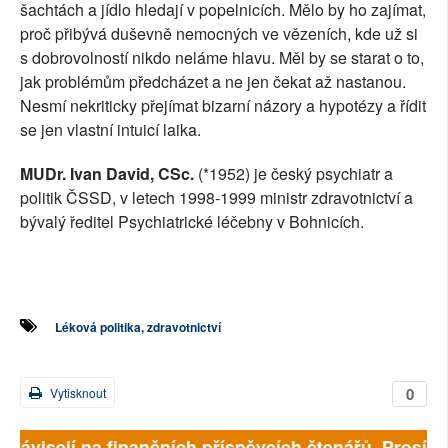
šachtách a jídlo hledají v popelnicích. Mělo by ho zajímat,
proč přibývá duševně nemocných ve vězeních, kde už si
s dobrovolností nikdo neláme hlavu. Měl by se starat o to,
jak problémům předcházet a ne jen čekat až nastanou.
Nesmí nekriticky přejímat bizarní názory a hypotézy a řídit
se jen vlastní intuicí laika.
MUDr. Ivan David, CSc.
(*1952) je český psychiatr a
politik ČSSD, v letech 1998-1999 ministr zdravotnictví a
bývalý ředitel Psychiatrické léčebny v Bohnicích.
Léková politika, zdravotnictví
0
Vytisknout
 závisejí na finančních příspěvcích čtenářů. Prosíme, 