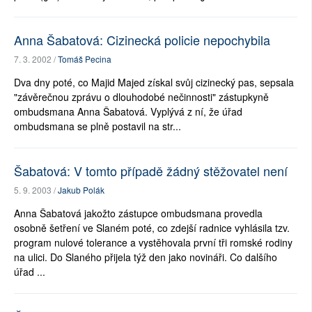
Anna Šabatová: Cizinecká policie nepochybila
7. 3. 2002 /
Tomáš Pecina
Dva dny poté, co Majid Majed získal svůj cizinecký pas, sepsala
"závěrečnou zprávu o dlouhodobé nečinnosti" zástupkyně
ombudsmana Anna Šabatová. Vyplývá z ní, že úřad
ombudsmana se plně postavil na str...
Šabatová: V tomto případě žádný stěžovatel není
5. 9. 2003 /
Jakub Polák
Anna Šabatová jakožto zástupce ombudsmana provedla
osobně šetření ve Slaném poté, co zdejší radnice vyhlásila tzv.
program nulové tolerance a vystěhovala první tři romské rodiny
na ulici. Do Slaného přijela týž den jako novináři. Co dalšího
úřad ...