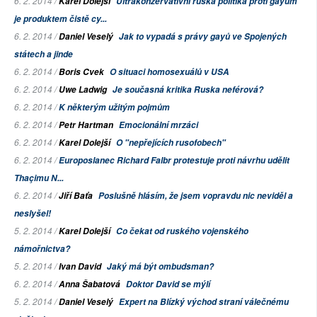
6. 2. 2014 /
Karel Dolejší
Ultrakonzervativní ruská politika proti gayům
je produktem čistě cy...
6. 2. 2014 /
Daniel Veselý
Jak to vypadá s právy gayů ve Spojených
státech a jinde
6. 2. 2014 /
Boris Cvek
O situaci homosexuálů v USA
6. 2. 2014 /
Uwe Ladwig
Je současná kritika Ruska neférová?
6. 2. 2014 /
K některým užitým pojmům
6. 2. 2014 /
Petr Hartman
Emocionální mrzáci
6. 2. 2014 /
Karel Dolejší
O "nepřejících rusofobech"
6. 2. 2014 /
Europoslanec Richard Falbr protestuje proti návrhu udělit
Thaçimu N...
6. 2. 2014 /
Jiří Baťa
Poslušně hlásím, že jsem vopravdu nic neviděl a
neslyšel!
5. 2. 2014 /
Karel Dolejší
Co čekat od ruského vojenského
námořnictva?
5. 2. 2014 /
Ivan David
Jaký má být ombudsman?
6. 2. 2014 /
Anna Šabatová
Doktor David se mýlí
5. 2. 2014 /
Daniel Veselý
Expert na Blízký východ straní válečnému