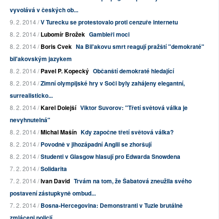
vyvolává v českých ob...
9. 2. 2014 /
V Turecku se protestovalo proti cenzuře internetu
8. 2. 2014 /
Lubomír Brožek
Gambleři moci
8. 2. 2014 /
Boris Cvek
Na Bil'akovu smrt reagují pražští "demokraté"
bil'akovským jazykem
8. 2. 2014 /
Pavel P. Kopecký
Občanští demokraté hledající
8. 2. 2014 /
Zimní olympijské hry v Soči byly zahájeny elegantní,
surrealisticko...
8. 2. 2014 /
Karel Dolejší
Viktor Suvorov: "Třetí světová válka je
nevyhnutelná"
8. 2. 2014 /
Michal Mašín
Kdy započne třetí světová válka?
8. 2. 2014 /
Povodně v jihozápadní Anglii se zhoršují
8. 2. 2014 /
Studenti v Glasgow hlasují pro Edwarda Snowdena
7. 2. 2014 /
Solidarita
7. 2. 2014 /
Ivan David
Trvám na tom, že Šabatová zneužila svého
postavení zástupkyně ombud...
7. 2. 2014 /
Bosna-Hercegovina: Demonstranti v Tuzle brutálně
zmláceni policií, ...