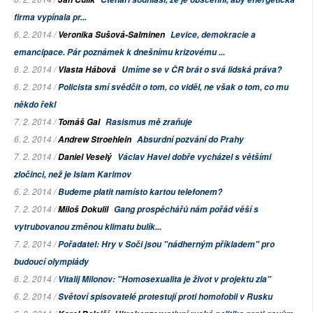
firma vypínala pr...
6. 2. 2014 /
Veronika Sušová-Salminen
Levice, demokracie a
emancipace. Pár poznámek k dnešnímu krizovému ...
6. 2. 2014 /
Vlasta Hábová
Umíme se v ČR brát o svá lidská práva?
6. 2. 2014 /
Policista smí svědčit o tom, co viděl, ne však o tom, co mu
někdo řekl
7. 2. 2014 /
Tomáš Gal
Rasismus mě zraňuje
6. 2. 2014 /
Andrew Stroehlein
Absurdní pozvání do Prahy
7. 2. 2014 /
Daniel Veselý
Václav Havel dobře vycházel s většími
zločinci, než je Islam Karimov
6. 2. 2014 /
Budeme platit namísto kartou telefonem?
7. 2. 2014 /
Miloš Dokulil
Gang prospěchářů nám pořád věší s
vytrubovanou změnou klimatu bulík...
7. 2. 2014 /
Pořadatel: Hry v Soči jsou "nádherným příkladem" pro
budoucí olympiády
6. 2. 2014 /
Vitalij Milonov: "Homosexualita je život v projektu zla"
6. 2. 2014 /
Světoví spisovatelé protestují proti homofobii v Rusku