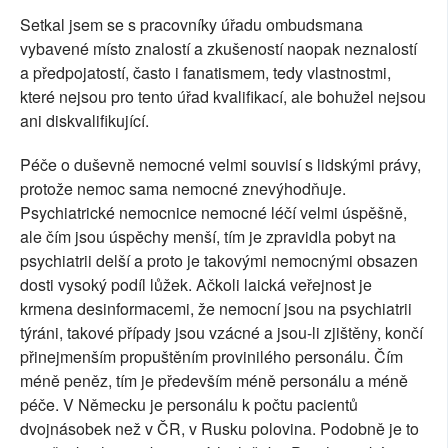
Setkal jsem se s pracovníky úřadu ombudsmana
vybavené místo znalostí a zkušeností naopak neznalostí
a předpojatostí, často i fanatismem, tedy vlastnostmi,
které nejsou pro tento úřad kvalifikací, ale bohužel nejsou
ani diskvalifikující.
Péče o duševně nemocné velmi souvisí s lidskými právy,
protože nemoc sama nemocné znevýhodňuje.
Psychiatrické nemocnice nemocné léčí velmi úspěšně,
ale čím jsou úspěchy menší, tím je zpravidla pobyt na
psychiatrii delší a proto je takovými nemocnými obsazen
dosti vysoký podíl lůžek. Ačkoli laická veřejnost je
krmena desinformacemi, že nemocní jsou na psychiatrii
týráni, takové případy jsou vzácné a jsou-li zjištěny, končí
přinejmenším propuštěním provinilého personálu. Čím
méně peněz, tím je především méně personálu a méně
péče. V Německu je personálu k počtu pacientů
dvojnásobek než v ČR, v Rusku polovina. Podobně je to