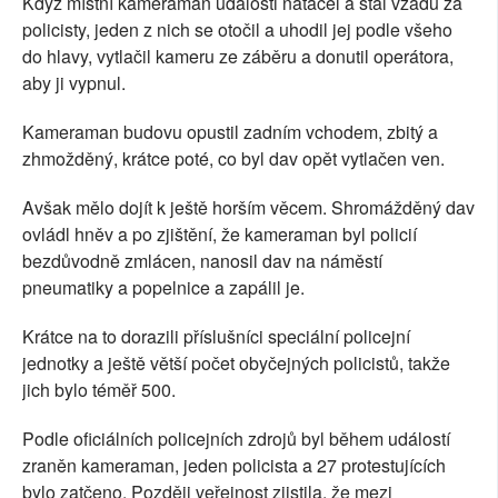
Když místní kameraman události natáčel a stál vzadu za
policisty, jeden z nich se otočil a uhodil jej podle všeho
do hlavy, vytlačil kameru ze záběru a donutil operátora,
aby ji vypnul.
Kameraman budovu opustil zadním vchodem, zbitý a
zhmožděný, krátce poté, co byl dav opět vytlačen ven.
Avšak mělo dojít k ještě horším věcem. Shromážděný dav
ovládl hněv a po zjištění, že kameraman byl policií
bezdůvodně zmlácen, nanosil dav na náměstí
pneumatiky a popelnice a zapálil je.
Krátce na to dorazili příslušníci speciální policejní
jednotky a ještě větší počet obyčejných policistů, takže
jich bylo téměř 500.
Podle oficiálních policejních zdrojů byl během událostí
zraněn kameraman, jeden policista a 27 protestujících
bylo zatčeno. Později veřejnost zjistila, že mezi