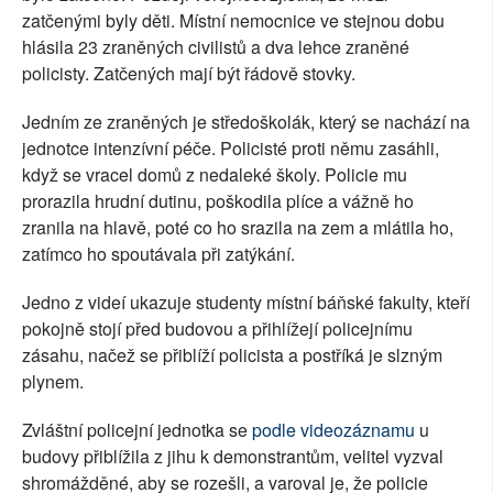
zatčenými byly děti. Místní nemocnice ve stejnou dobu
hlásila 23 zraněných civilistů a dva lehce zraněné
policisty. Zatčených mají být řádově stovky.
Jedním ze zraněných je středoškolák, který se nachází na
jednotce intenzívní péče. Policisté proti němu zasáhli,
když se vracel domů z nedaleké školy. Policie mu
prorazila hrudní dutinu, poškodila plíce a vážně ho
zranila na hlavě, poté co ho srazila na zem a mlátila ho,
zatímco ho spoutávala při zatýkání.
Jedno z videí ukazuje studenty místní báňské fakulty, kteří
pokojně stojí před budovou a přihlížejí policejnímu
zásahu, načež se přiblíží policista a postříká je slzným
plynem.
Zvláštní policejní jednotka se
podle videozáznamu
u
budovy přiblížila z jihu k demonstrantům, velitel vyzval
shromážděné, aby se rozešli, a varoval je, že policie