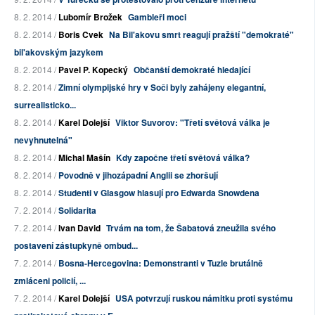
8. 2. 2014 /
Lubomír Brožek
Gambleři moci
8. 2. 2014 /
Boris Cvek
Na Bil'akovu smrt reagují pražští "demokraté"
bil'akovským jazykem
8. 2. 2014 /
Pavel P. Kopecký
Občanští demokraté hledající
8. 2. 2014 /
Zimní olympijské hry v Soči byly zahájeny elegantní,
surrealisticko...
8. 2. 2014 /
Karel Dolejší
Viktor Suvorov: "Třetí světová válka je
nevyhnutelná"
8. 2. 2014 /
Michal Mašín
Kdy započne třetí světová válka?
8. 2. 2014 /
Povodně v jihozápadní Anglii se zhoršují
8. 2. 2014 /
Studenti v Glasgow hlasují pro Edwarda Snowdena
7. 2. 2014 /
Solidarita
7. 2. 2014 /
Ivan David
Trvám na tom, že Šabatová zneužila svého
postavení zástupkyně ombud...
7. 2. 2014 /
Bosna-Hercegovina: Demonstranti v Tuzle brutálně
zmláceni policií, ...
7. 2. 2014 /
Karel Dolejší
USA potvrzují ruskou námitku proti systému