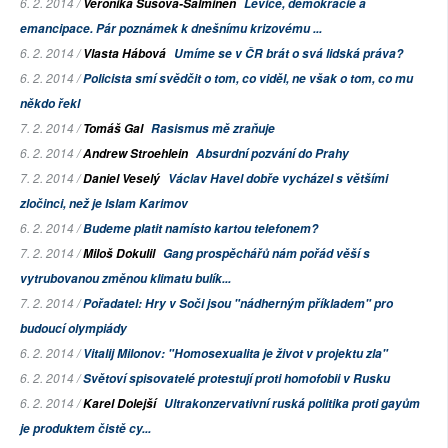
6. 2. 2014 /
Veronika Sušová-Salminen
Levice, demokracie a
emancipace. Pár poznámek k dnešnímu krizovému ...
6. 2. 2014 /
Vlasta Hábová
Umíme se v ČR brát o svá lidská práva?
6. 2. 2014 /
Policista smí svědčit o tom, co viděl, ne však o tom, co mu
někdo řekl
7. 2. 2014 /
Tomáš Gal
Rasismus mě zraňuje
6. 2. 2014 /
Andrew Stroehlein
Absurdní pozvání do Prahy
7. 2. 2014 /
Daniel Veselý
Václav Havel dobře vycházel s většími
zločinci, než je Islam Karimov
6. 2. 2014 /
Budeme platit namísto kartou telefonem?
7. 2. 2014 /
Miloš Dokulil
Gang prospěchářů nám pořád věší s
vytrubovanou změnou klimatu bulík...
7. 2. 2014 /
Pořadatel: Hry v Soči jsou "nádherným příkladem" pro
budoucí olympiády
6. 2. 2014 /
Vitalij Milonov: "Homosexualita je život v projektu zla"
6. 2. 2014 /
Světoví spisovatelé protestují proti homofobii v Rusku
6. 2. 2014 /
Karel Dolejší
Ultrakonzervativní ruská politika proti gayům
je produktem čistě cy...