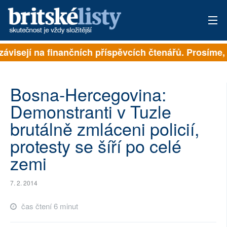
závisejí na finančních příspěvcích čtenářů. Prosíme, p
PŘIHLÁSIT
AKTUÁLNÍ VYDÁNÍ
Bosna-Hercegovina:
ARCHIV
Demonstranti v Tuzle
brutálně zmláceni policií,
ROZHOVORY
protesty se šíří po celé
TÉMATA
zemi
NEJČTENĚJŠÍ ZA 7 DNÍ
7. 2. 2014
AUTOŘI
čas čtení 6 minut
PŘÍSPĚVKY NA PROVOZ