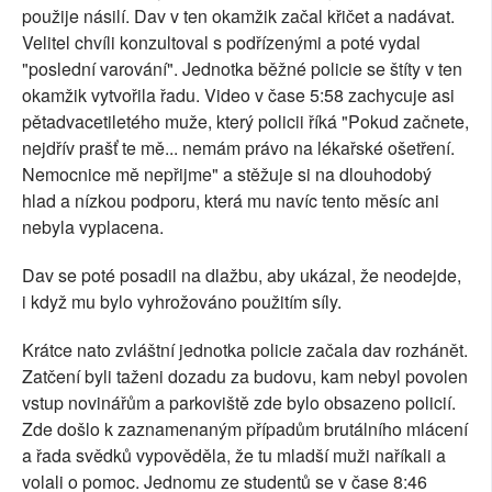
použije násilí. Dav v ten okamžik začal křičet a nadávat.
Velitel chvíli konzultoval s podřízenými a poté vydal
"poslední varování". Jednotka běžné policie se štíty v ten
okamžik vytvořila řadu. Video v čase 5:58 zachycuje asi
pětadvacetiletého muže, který policii říká "Pokud začnete,
nejdřív prašť te mě... nemám právo na lékařské ošetření.
Nemocnice mě nepřijme" a stěžuje si na dlouhodobý
hlad a nízkou podporu, která mu navíc tento měsíc ani
nebyla vyplacena.
Dav se poté posadil na dlažbu, aby ukázal, že neodejde,
i když mu bylo vyhrožováno použitím síly.
Krátce nato zvláštní jednotka policie začala dav rozhánět.
Zatčení byli taženi dozadu za budovu, kam nebyl povolen
vstup novinářům a parkoviště zde bylo obsazeno policií.
Zde došlo k zaznamenaným případům brutálního mlácení
a řada svědků vypověděla, že tu mladší muži naříkali a
volali o pomoc. Jednomu ze studentů se v čase 8:46