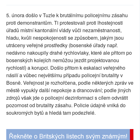
SOCIÁLNÍ SÍTĚ
5. února došlo v Tuzle k brutálnímu policejnímu zásahu
RUBRIKY
proti demonstrantům. Ti protestovali proti lhostejnosti
úřadů místní kantonální vlády vůči nezaměstnanosti,
PLNÁ VERZE STRÁNEK
hladu, kvůli nespokojenosti se způsobem, jakým jsou
utráceny veřejné prostředky (bosenské úřady např.
nedávno nakoupily drahé rychlovlaky, které ale přitom po
bosenských kolejích nemůžou jezdit projektovanou
rychlostí) a korupci. Došlo přitom k eskalaci veřejného
násilí a vůbec největšímu případu policejní brutality v
Bosně. Veřejnost je rozhořčena, podle některých zpráv ve
městě vypukly další nepokoje a drancování; podle jiných
zdrojů však jde o policejní dezinformaci s cílem odvrátit
pozornost od brutality zásahu. Policie údajně vniká do
soukromých bytů a hledá tam podezřelé.