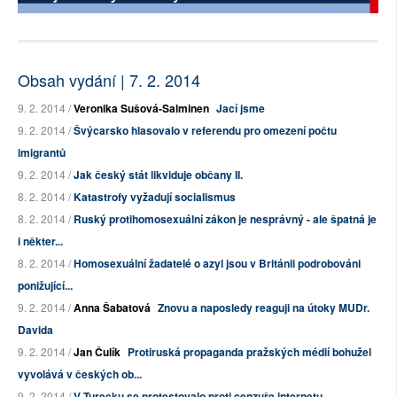
Obsah vydání | 7. 2. 2014
9. 2. 2014 /
Veronika Sušová-Salminen
Jací jsme
9. 2. 2014 /
Švýcarsko hlasovalo v referendu pro omezení počtu
imigrantů
9. 2. 2014 /
Jak český stát likviduje občany II.
8. 2. 2014 /
Katastrofy vyžadují socialismus
8. 2. 2014 /
Ruský protihomosexuální zákon je nesprávný - ale špatná je
i někter...
8. 2. 2014 /
Homosexuální žadatelé o azyl jsou v Británii podrobováni
ponižující...
9. 2. 2014 /
Anna Šabatová
Znovu a naposledy reaguji na útoky MUDr.
Davida
9. 2. 2014 /
Jan Čulík
Protiruská propaganda pražských médií bohužel
vyvolává v českých ob...
9. 2. 2014 /
V Turecku se protestovalo proti cenzuře internetu