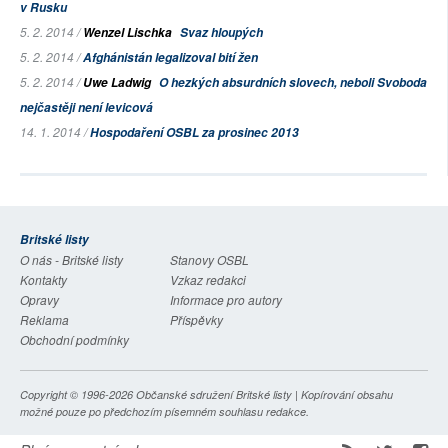
v Rusku
5. 2. 2014 /
Wenzel Lischka
Svaz hloupých
5. 2. 2014 /
Afghánistán legalizoval bití žen
5. 2. 2014 /
Uwe Ladwig
O hezkých absurdních slovech, neboli Svoboda
nejčastěji není levicová
14. 1. 2014 /
Hospodaření OSBL za prosinec 2013
Britské listy
O nás - Britské listy
Stanovy OSBL
Kontakty
Vzkaz redakci
Opravy
Informace pro autory
Reklama
Příspěvky
Obchodní podmínky
Copyright © 1996-2026
Občanské sdružení Britské listy
| Kopírování obsahu
možné pouze po předchozím písemném souhlasu redakce.