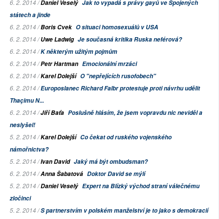
6. 2. 2014 /
Daniel Veselý
Jak to vypadá s právy gayů ve Spojených
státech a jinde
6. 2. 2014 /
Boris Cvek
O situaci homosexuálů v USA
6. 2. 2014 /
Uwe Ladwig
Je současná kritika Ruska neférová?
6. 2. 2014 /
K některým užitým pojmům
6. 2. 2014 /
Petr Hartman
Emocionální mrzáci
6. 2. 2014 /
Karel Dolejší
O "nepřejících rusofobech"
6. 2. 2014 /
Europoslanec Richard Falbr protestuje proti návrhu udělit
Thaçimu N...
6. 2. 2014 /
Jiří Baťa
Poslušně hlásím, že jsem vopravdu nic neviděl a
neslyšel!
5. 2. 2014 /
Karel Dolejší
Co čekat od ruského vojenského
námořnictva?
5. 2. 2014 /
Ivan David
Jaký má být ombudsman?
6. 2. 2014 /
Anna Šabatová
Doktor David se mýlí
5. 2. 2014 /
Daniel Veselý
Expert na Blízký východ straní válečnému
zločinci
5. 2. 2014 /
S partnerstvím v polském manželství je to jako s demokracií