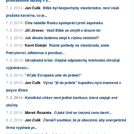
protiraketové obrany v E...
7. 2. 2014 /
Jan Čulík
Biľak byl bezpochyby vlastizrádce, neví však
pražská kavárna, co je...
7. 2. 2014 /
Čína nabídla Rusku spolupráci proti Japonsku
7. 2. 2014 /
Jiří Jírovec
Vasil Biľak se zmýlil o dvacet let
7. 2. 2014 /
Jak dlouho budeme slepí k cizímu neštěstí?
7. 2. 2014 /
Karel Dolejší
Různé pohledy na vlastizradu, aneb
Pokrytectví, alibismus a povzbuz...
7. 2. 2014 /
Ukrajinská krize: Údajné odposlechy telefonátů ohrožují
vyjednávací...
6. 2. 2014 /
"Ať jde Evropská unie do prdele!"
7. 2. 2014 /
Jan Čulík
Výraz "jít do prdele" kupodivu nyní znamená v
jazyce
IDnes
7. 2. 2014 /
Katolická církev není jediná instituce, která utajuje své
zločiny
7. 2. 2014 /
Marek Řezanka
O jaké Unii se (ne)má cenu bavit...
6. 2. 2014 /
Jan Čulík
Čtenáři souhlasí, že je obscénní, aby energetická
firma vypínala pr...