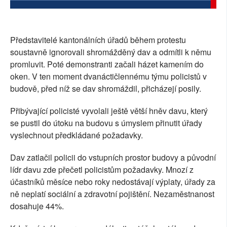
Představitelé kantonálních úřadů během protestu
soustavně ignorovali shromážděný dav a odmítli k němu
promluvit. Poté demonstranti začali házet kamením do
oken. V ten moment dvanáctičlennému týmu policistů v
budově, před níž se dav shromáždil, přicházejí posily.
Přibývající policisté vyvolali ještě větší hněv davu, který
se pustil do útoku na budovu s úmyslem přinutit úřady
vyslechnout předkládané požadavky.
Dav zatlačil policii do vstupních prostor budovy a původní
lídr davu zde přečetl policistům požadavky. Mnozí z
účastníků měsíce nebo roky nedostávají výplaty, úřady za
ně neplatí sociální a zdravotní pojištění. Nezaměstnanost
dosahuje 44%.