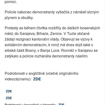
pomoc.
Policie nakonec demonstranty vytlačila z náměstí slzným
plynem a obušky.
Protesty se během čtvrtka rozšířily do dalších bosenských
měst, do Sarajeva, Bihaće, Zenice. V Tuzle občané
žádají rezignaci kantonální vlády. Objevují se výzvy k
solidárním demonstracím, k nimž má dnes dojít také v
srbské části Bosny, v Banja Luce. Rovněž v Sarajevu se
zatýkalo a policie rozháněla demonstranty násilím.
Podrobnosti v angličtině (včetně originálního
videozáznamu):
ZDE
ZDE
ZDE
Podrobnosti v bosenštině a fotografie:
ZDE