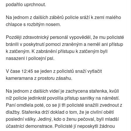
podařilo uprchnout.
Na jednom z dalších záběrů policie sráží k zemi malého
chlapce s rozbitým nosem.
Později zdravotnický personál vypověděl, že mu policisté
bránili v poskytnutí pomoci zraněným a neměl ani přístup
k zatčeným. K zabránění přístupu k zatčeným byli
nasazeni i policejní psi.
V čase 12:45 se jeden z policistů snaží vytlačit
kameramana z prostoru zásahu.
Na jednom z dalších videí je zachycena stařenka, kvůli
níž policie jedinkrát povolila přístup sanitky na náměstí.
Paní omdlela poté, co se ji tři policisté snažili zvednout z
dlažby. Stařenka drží doklad o tom, že je civilní obětí
poslední války. Jediný, kdo o ženu pečoval, byli mladší
účastníci demonstrace. Policisté jí neposkytli žádnou