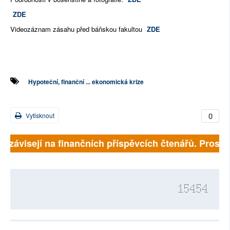
ZDE
Videozáznam zásahu před báňskou fakultou
ZDE
Hypoteční, finanční ... ekonomická krize
0
Vytisknout
ě závisejí na finančních příspěvcích čtenářů. Prosíme
15454