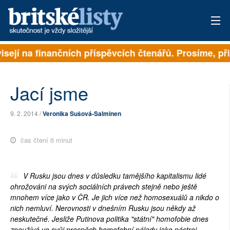
ejí na finančních příspěvcích čtenářů. Prosíme, přisp
PŘIHLÁSIT
AKTUÁLNÍ VYDÁNÍ
Jací jsme
ARCHIV
9. 2. 2014 /
Veronika Sušová-Salminen
ROZHOVORY
čas čtení 6 minut
TÉMATA
NEJČTENĚJŠÍ ZA 7 DNÍ
V Rusku jsou dnes v důsledku tamějšího kapitalismu lidé
ohrožováni na svých sociálních právech stejně nebo ještě
AUTOŘI
mnohem více jako v ČR. Je jich více než homosexuálů a nikdo o
nich nemluví. Nerovnosti v dnešním Rusku jsou někdy až
neskutečné. Jesliže Putinova politika "státní" homofobie dnes
PŘÍSPĚVKY NA PROVOZ
zneužívá ve svůj prospěch homofobní nálady jako nástroj