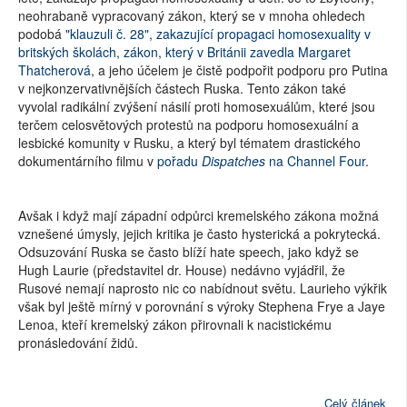
neohrabaně vypracovaný zákon, který se v mnoha ohledech
podobá
"klauzuli č. 28", zakazující propagaci homosexuality v
britských školách, zákon, který v Británii zavedla Margaret
Thatcherová
, a jeho účelem je čistě podpořit podporu pro Putina
v nejkonzervativnějších částech Ruska. Tento zákon také
vyvolal radikální zvýšení násilí proti homosexuálům, které jsou
terčem celosvětových protestů na podporu homosexuální a
lesbické komunity v Rusku, a který byl tématem drastického
dokumentárního filmu v
pořadu
Dispatches
na Channel Four
.
Avšak i když mají západní odpůrci kremelského zákona možná
vznešené úmysly, jejich kritika je často hysterická a pokrytecká.
Odsuzování Ruska se často blíží hate speech, jako když se
Hugh Laurie (představitel dr. House) nedávno vyjádřil, že
Rusové nemají naprosto nic co nabídnout světu. Laurieho výkřik
však byl ještě mírný v porovnání s výroky Stephena Frye a Jaye
Lenoa, kteří kremelský zákon přirovnali k nacistickému
pronásledování židů.
Celý článek