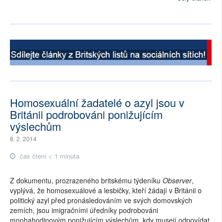
Homosexuální žadatelé o azyl jsou v
Británii podrobováni ponižujícím
výslechům
8. 2. 2014
čas čtení < 1 minuta
Z dokumentu, prozrazeného britskému týdeníku
Observer
,
vyplývá, že homosexuálové a lesbičky, kteří žádají v Británii o
politický azyl před pronásledováním ve svých domovských
zemích, jsou imigračními úředníky podrobováni
mnohahodinovým ponižujícím výslechům, kdy musejí odpovídat