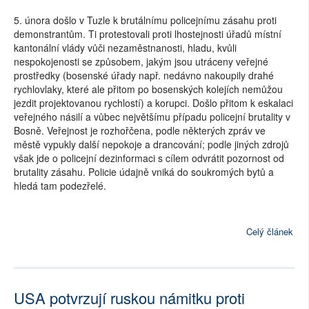
5. února došlo v Tuzle k brutálnímu policejnímu zásahu proti
demonstrantům. Ti protestovali proti lhostejnosti úřadů místní
kantonální vlády vůči nezaměstnanosti, hladu, kvůli
nespokojenosti se způsobem, jakým jsou utráceny veřejné
prostředky (bosenské úřady např. nedávno nakoupily drahé
rychlovlaky, které ale přitom po bosenských kolejích nemůžou
jezdit projektovanou rychlostí) a korupci. Došlo přitom k eskalaci
veřejného násilí a vůbec největšímu případu policejní brutality v
Bosně. Veřejnost je rozhořčena, podle některých zpráv ve
městě vypukly další nepokoje a drancování; podle jiných zdrojů
však jde o policejní dezinformaci s cílem odvrátit pozornost od
brutality zásahu. Policie údajně vniká do soukromých bytů a
hledá tam podezřelé.
Celý článek
USA potvrzují ruskou námitku proti