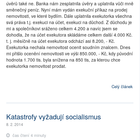
úvěrů také ne. Banka nám zesplatnila úvěry a uplatnila vůči mně
směnečný peníz. Nyní mám vydán exekuční příkaz na prodej
nemovitosti, ve které bydlím. Dále uplatnila exekutorka všechna
svá práva t.j. exekuci na účet, exekuci na důchod. Z důchodu je
mi a společníkovi sráženo celkem 4.200 a navíc jsem se
dohodla, že na účet exekutora skládáme celkem další 4.000 Kč.
t. j. měsíčně na účet exekutora odchází asi 8.200, - Kč.
Exekutorka nechala nemovitost ocenit soudním znalcem. Dnes
mi přišlo ocenění nemovitosti ve výši 850.000, - Kč, kdy původní
hodnota 1.700 tis. byla snížena na 850 tis, za kterou chce
exekutorka nemovitost prodat.
Celý článek
Katastrofy vyžadují socialismus
8. 2. 2014
čas čtení 4 minuty