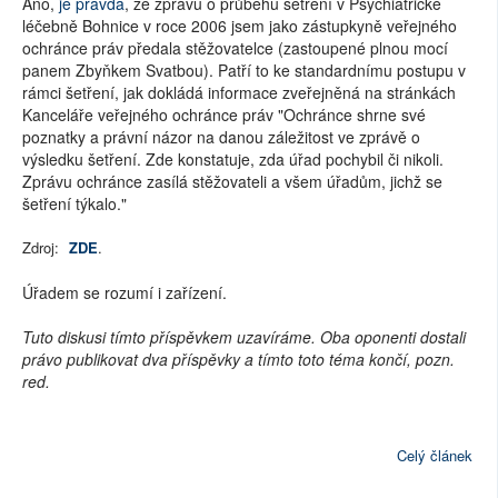
Ano,
je pravda
, že zprávu o průběhu šetření v Psychiatrické
léčebně Bohnice v roce 2006 jsem jako zástupkyně veřejného
ochránce práv předala stěžovatelce (zastoupené plnou mocí
panem Zbyňkem Svatbou). Patří to ke standardnímu postupu v
rámci šetření, jak dokládá informace zveřejněná na stránkách
Kanceláře veřejného ochránce práv "Ochránce shrne své
poznatky a právní názor na danou záležitost ve zprávě o
výsledku šetření. Zde konstatuje, zda úřad pochybil či nikoli.
Zprávu ochránce zasílá stěžovateli a všem úřadům, jichž se
šetření týkalo."
Zdroj:
ZDE
.
Úřadem se rozumí i zařízení.
Tuto diskusi tímto příspěvkem uzavíráme. Oba oponenti dostali
právo publikovat dva příspěvky a tímto toto téma končí, pozn.
red.
Celý článek