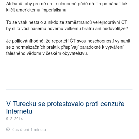
Afričanů, aby pro ně na té uloupené půdě dřeli a pomáhali tak
klíčit americkému imperialismu.
To se však nestalo a nikdo ze zaměstnanců veřejnoprávní ČT
by si to vůči našemu novému velkému bratru ani nedovolil,že?
Je politováníhodné, že reportéři ČT svou neschopností vymanit
se z normalizačních praktik přispívají paradoxně k vytváření
falešného vědomí v českém obyvatelstvu.
V Turecku se protestovalo proti cenzuře
internetu
9. 2. 2014
čas čtení 1 minuta