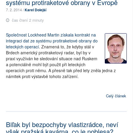
systému protiraketové obrany v Evropě
7. 2. 2014 /
Karel Dolejší
čas čtení 2 minuty
Společnost Lockheed Martin získala kontrakt na
integraci dat ze systému protiraketové obrany do
leteckých operací
. Znamená to, že kdyby stál v
Brdech americký protiraketový radar, byl by v
praxi využíván ke sledování situace nad Ruskem
a potenciálně mohl být použit při leteckých
operacích proti němu. A přesně tak před lety zněla jedna z
námitek proti výstavbě tohoto zařízení.
Celý článek
Biľak byl bezpochyby vlastizrádce, neví
však pražská kavárna, co je noblesa?