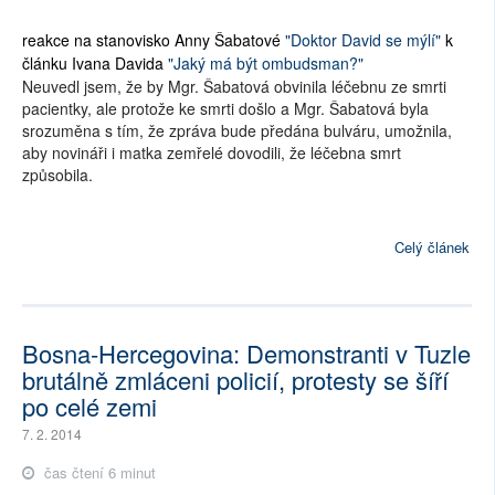
reakce na stanovisko Anny Šabatové
"Doktor David se mýlí"
k
článku Ivana Davida
"Jaký má být ombudsman?"
Neuvedl jsem, že by Mgr. Šabatová obvinila léčebnu ze smrti
pacientky, ale protože ke smrti došlo a Mgr. Šabatová byla
srozuměna s tím, že zpráva bude předána bulváru, umožnila,
aby novináři i matka zemřelé dovodili, že léčebna smrt
způsobila.
Celý článek
Bosna-Hercegovina: Demonstranti v Tuzle
brutálně zmláceni policií, protesty se šíří
po celé zemi
7. 2. 2014
čas čtení 6 minut