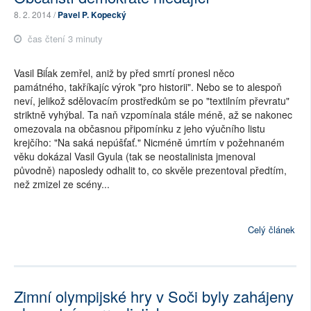
8. 2. 2014 /
Pavel P. Kopecký
čas čtení 3 minuty
Vasil Biĺak zemřel, aniž by před smrtí pronesl něco
památného, takříkajíc výrok "pro historii". Nebo se to alespoň
neví, jelikož sdělovacím prostředkům se po "textilním převratu"
striktně vyhýbal. Ta naň vzpomínala stále méně, až se nakonec
omezovala na občasnou připomínku z jeho výučního listu
krejčího: "Na saká nepúšťať." Nicméně úmrtím v požehnaném
věku dokázal Vasil Gyula (tak se neostalinista jmenoval
původně) naposledy odhalit to, co skvěle prezentoval předtím,
než zmizel ze scény...
Celý článek
Zimní olympijské hry v Soči byly zahájeny