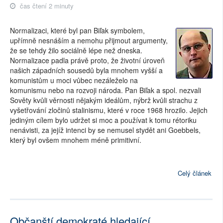
čas čtení 2 minuty
Normalizaci, které byl pan Biľak symbolem,
upřímně nesnáším a nemohu přijmout argumenty,
že se tehdy žilo sociálně lépe než dneska.
Normalizace padla právě proto, že životní úroveň
našich západních sousedů byla mnohem vyšší a
komunistům u moci vůbec nezáleželo na
komunismu nebo na rozvoji národa. Pan Biľak a spol. nezvali
Sověty kvůli věrnosti nějakým ideálům, nýbrž kvůli strachu z
vyšetřování zločinů stalinismu, které v roce 1968 hrozilo. Jejich
jediným cílem bylo udržet si moc a používat k tomu rétoriku
nenávisti, za jejíž intenci by se nemusel stydět ani Goebbels,
který byl ovšem mnohem méně primitivní.
Celý článek
Občanští demokraté hledající