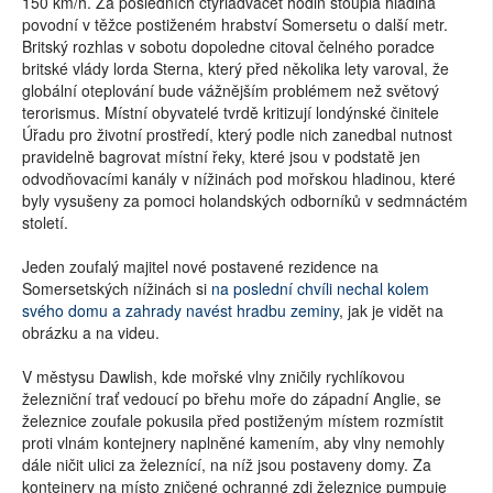
150 km/h. Za posledních čtyřiadvacet hodin stoupla hladina
povodní v těžce postiženém hrabství Somersetu o další metr.
Britský rozhlas v sobotu dopoledne citoval čelného poradce
britské vlády lorda Sterna, který před několika lety varoval, že
globální oteplování bude vážnějším problémem než světový
terorismus. Místní obyvatelé tvrdě kritizují londýnské činitele
Úřadu pro životní prostředí, který podle nich zanedbal nutnost
pravidelně bagrovat místní řeky, které jsou v podstatě jen
odvodňovacími kanály v nížinách pod mořskou hladinou, které
byly vysušeny za pomoci holandských odborníků v sedmnáctém
století.
Jeden zoufalý majitel nové postavené rezidence na
Somersetských nížinách si
na poslední chvíli nechal kolem
svého domu a zahrady navést hradbu zeminy
, jak je vidět na
obrázku a na videu.
V městysu Dawlish, kde mořské vlny zničily rychlíkovou
železniční trať vedoucí po břehu moře do západní Anglie, se
železnice zoufale pokusila před postiženým místem rozmístit
proti vlnám kontejnery naplněné kamením, aby vlny nemohly
dále ničit ulici za železnící, na níž jsou postaveny domy. Za
kontejnery na místo zničené ochranné zdi železnice pumpuje