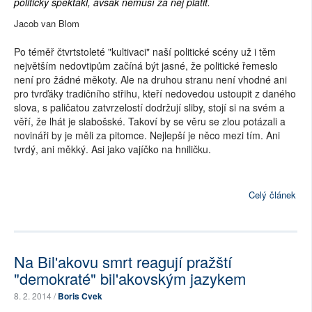
politický špektákl, avšak nemusí za něj platit.
Jacob van Blom
Po téměř čtvrtstoleté "kultivaci" naší politické scény už i těm
největším nedovtipům začíná být jasné, že politické řemeslo
není pro žádné měkoty. Ale na druhou stranu není vhodné ani
pro tvrďáky tradičního střihu, kteří nedovedou ustoupit z daného
slova, s paličatou zatvrzelostí dodržují sliby, stojí si na svém a
věří, že lhát je slabošské. Takoví by se věru se zlou potázali a
novináři by je měli za pitomce. Nejlepší je něco mezi tím. Ani
tvrdý, ani měkký. Asi jako vajíčko na hniličku.
Celý článek
Na Bil'akovu smrt reagují pražští
"demokraté" bil'akovským jazykem
8. 2. 2014 /
Boris Cvek