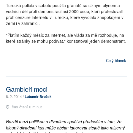
Turecká policie v sobotu použila granátů se slzným plynem a
vodních děl proti demonstraci asi 2000 osob, kteří protestovali
proti cenzuře internetu v Turecku, které vyvolalo znepokojení v
zemi i v zahraničí.
"Platím každý měsíc za internet, ale vláda za mě rozhoduje, na
které stránky se mohu podívat," konstatoval jeden demonstrant.
Celý článek
Gambleři moci
8. 2. 2014 /
Lubomír Brožek
čas čtení 6 minut
Rozdíl mezi politikou a divadlem spočívá především v tom, že
hloupý divadelní kus může občan ignorovat stejně jako mizerný