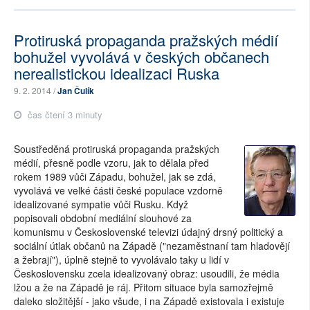
Protiruská propaganda pražských médií
bohužel vyvolává v českých občanech
nerealistickou idealizaci Ruska
9. 2. 2014 /
Jan Čulík
čas čtení 3 minuty
Soustředěná protiruská propaganda pražských
médií, přesně podle vzoru, jak to dělala před
rokem 1989 vůči Západu, bohužel, jak se zdá,
vyvolává ve velké části české populace vzdorně
idealizované sympatie vůči Rusku. Když
popisovali obdobní mediální slouhové za
komunismu v Československé televizi údajný drsný politický a
sociální útlak občanů na Západě ("nezaměstnaní tam hladovějí
a žebrají"), úplně stejně to vyvolávalo taky u lidí v
Československu zcela idealizovaný obraz: usoudili, že média
lžou a že na Západě je ráj. Přitom situace byla samozřejmě
daleko složitější - jako všude, i na Západě existovala i existuje