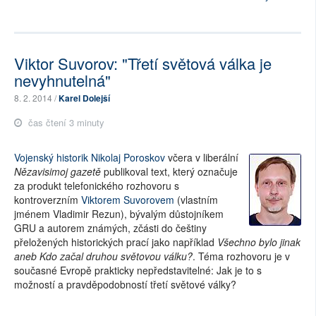
Viktor Suvorov: "Třetí světová válka je
nevyhnutelná"
8. 2. 2014 /
Karel Dolejší
čas čtení 3 minuty
Vojenský historik Nikolaj Poroskov
včera v liberální
Nězavisimoj gazetě
publikoval text, který označuje
za produkt telefonického rozhovoru s
kontroverzním
Viktorem Suvorovem
(vlastním
jménem Vladimir Rezun), bývalým důstojníkem
GRU a autorem známých, zčásti do češtiny
přeložených historických prací jako například
Všechno bylo jinak
aneb Kdo začal druhou světovou válku?
. Téma rozhovoru je v
současné Evropě prakticky nepředstavitelné: Jak je to s
možností a pravděpodobností třetí světové války?