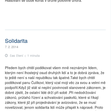
Hlasování se bude konat v druhé polovině února.
Solidarita
7. 2. 2014
čas čtení < 1 minuta
Předem bych chtěl poděkovat všem mně neznámým lidem,
kterým není lhostejný osud druhých lidí a to je dobrá zpráva, že
to ještě není s naší republikou tak špatné.Také bych chtěl
poděkovat panu Čulíkovi, který vzal moji věc za svou a velmi mě
podpořil.Když již stát si neplní povinnosti stanovené zákonem, je
dobré zjistit, že ostatní lidé drží při sobě .Při nedodržování
zákonů, průtahů řízení a schvalování paskvilů, které si říkají
zákony, které již při projednávání je avizováno, že se musí
novelizovat, jenom solidarita lidí může přispět k nápravě. Proto