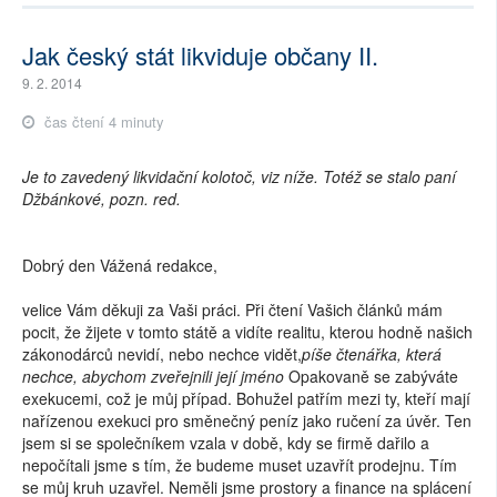
Jak český stát likviduje občany II.
9. 2. 2014
čas čtení 4 minuty
Je to zavedený likvidační kolotoč, viz níže. Totéž se stalo paní
Džbánkové, pozn. red.
Dobrý den Vážená redakce,
velice Vám děkuji za Vaši práci. Při čtení Vašich článků mám
pocit, že žijete v tomto státě a vidíte realitu, kterou hodně našich
zákonodárců nevidí, nebo nechce vidět,
píše čtenářka, která
nechce, abychom zveřejnili její jméno
Opakovaně se zabýváte
exekucemi, což je můj případ. Bohužel patřím mezi ty, kteří mají
nařízenou exekuci pro směnečný peníz jako ručení za úvěr. Ten
jsem si se společníkem vzala v době, kdy se firmě dařilo a
nepočítali jsme s tím, že budeme muset uzavřít prodejnu. Tím
se můj kruh uzavřel. Neměli jsme prostory a finance na splácení