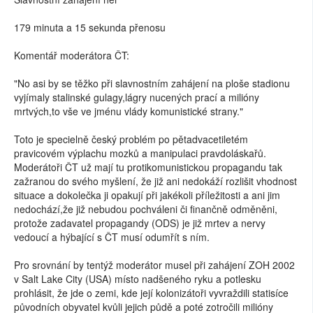
179 minuta a 15 sekunda přenosu
Komentář moderátora ČT:
"No asi by se těžko při slavnostním zahájení na ploše stadionu
vyjímaly stalinské gulagy,lágry nucených prací a milióny
mrtvých,to vše ve jménu vlády komunistické strany."
Toto je specielně český problém po pětadvacetiletém
pravicovém výplachu mozků a manipulaci pravdoláskařů.
Moderátoři ČT už mají tu protikomunistickou propagandu tak
zažranou do svého myšlení, že již ani nedokáží rozlišit vhodnost
situace a dokolečka ji opakují při jakékoli příležitosti a ani jim
nedochází,že již nebudou pochváleni či finančně odměněni,
protože zadavatel propagandy (ODS) je již mrtev a nervy
vedoucí a hýbající s ČT musí odumřít s ním.
Pro srovnání by tentýž moderátor musel při zahájení ZOH 2002
v Salt Lake City (USA) místo nadšeného ryku a potlesku
prohlásit, že jde o zemi, kde její kolonizátoři vyvraždili statisíce
původních obyvatel kvůli jejich půdě a poté zotročili milióny