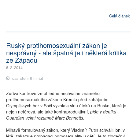
Celý článek
Ruský protihomosexuální zákon je
nesprávný - ale špatná je i některá kritika
ze Západu
8. 2. 2014
čas čtení 6 minut
Zuřivá kontroverze ohledně nechvalně známého
protihomosexuálního zákona Kremlu před zahájením
Olympijských her v Soči vyvolala vlnu útoků na Rusko, která je
nejen neférová, ale také kontraproduktivní,
píše v deníku
Guardian velmi rozumně Marc Bennetts.
Mlhavě formulovaný zákon, který Vladimír Putin schválil loni v
létě, zakazuje propagaci homosexuality u dětí. Je to zbytečný,