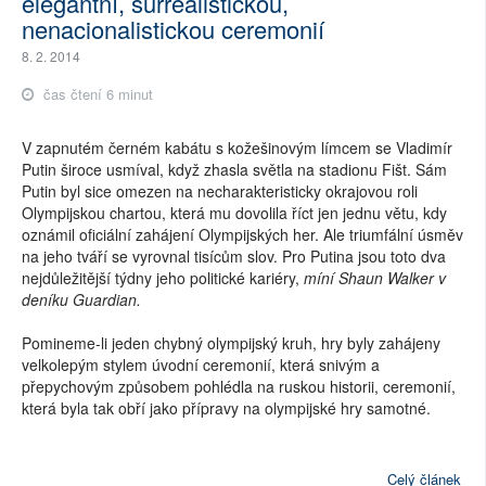
elegantní, surrealistickou,
nenacionalistickou ceremonií
8. 2. 2014
čas čtení 6 minut
V zapnutém černém kabátu s kožešinovým límcem se Vladimír
Putin široce usmíval, když zhasla světla na stadionu Fišt. Sám
Putin byl sice omezen na necharakteristicky okrajovou roli
Olympijskou chartou, která mu dovolila říct jen jednu větu, kdy
oznámil oficiální zahájení Olympijských her. Ale triumfální úsměv
na jeho tváří se vyrovnal tisícům slov. Pro Putina jsou toto dva
nejdůležitější týdny jeho politické kariéry,
míní Shaun Walker v
deníku Guardian.
Pomineme-li jeden chybný olympijský kruh, hry byly zahájeny
velkolepým stylem úvodní ceremonií, která snivým a
přepychovým způsobem pohlédla na ruskou historii, ceremonií,
která byla tak obří jako přípravy na olympijské hry samotné.
Celý článek