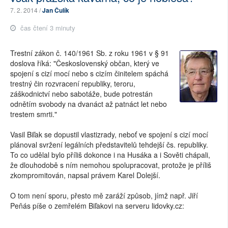
7. 2. 2014 /
Jan Čulík
čas čtení 3 minuty
Trestní zákon č. 140/1961 Sb. z roku 1961 v § 91
doslova říká: "Československý občan, který ve
spojení s cizí mocí nebo s cizím činitelem spáchá
trestný čin rozvracení republiky, teroru,
záškodnictví nebo sabotáže, bude potrestán
odnětím svobody na dvanáct až patnáct let nebo
trestem smrti."
Vasil Biľak se dopustil vlastizrady, neboť ve spojení s cizí mocí
plánoval svržení legálních představitelů tehdejší čs. republiky.
To co udělal bylo příliš dokonce i na Husáka a i Sověti chápali,
že dlouhodobě s ním nemohou spolupracovat, protože je příliš
zkompromitován, napsal právem Karel Dolejší.
O tom není sporu, přesto mě zaráží způsob, jímž např. Jiří
Peňás píše o zemřelém Biľakovi na serveru lidovky.cz: