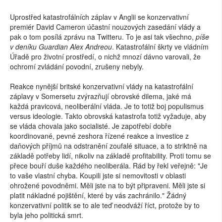
Uprostřed katastrofálních záplav v Anglii se konzervativní
premiér David Cameron účastní nouzových zasedání vlády a
pak o tom posílá zprávu na Twitteru. To je asi tak všechno,
píše
v deníku Guardian Alex Andreou
. Katastrofální škrty ve vládním
Úřadě pro životní prostředí, o nichž mnozí dávno varovali, že
ochromí zvládání povodní, zrušeny nebyly.
Reakce nynější britské konzervativní vlády na katastrofální
záplavy v Somersetu zvýrazňují obrovské dilema, jaké má
každá pravicová, neoliberální vláda. Je to totiž boj populismus
versus ideologie. Takto obrovská katastrofa totiž vyžaduje, aby
se vláda chovala jako socialisté. Je zapotřebí dobře
koordinované, pevné zeshora řízené reakce a investice z
daňových příjmů na odstranění zoufalé situace, a to striktně na
základě potřeby lidí, nikoliv na základě profitability. Proti tomu se
přece bouří duše každého neoliberála. Rád by řekl veřejně: "Je
to vaše vlastní chyba. Koupili jste si nemovitosti v oblasti
ohrožené povodněmi. Měli jste na to být připraveni. Měli jste si
platit nákladné pojištění, které by vás zachránilo." Žádný
konzervativní politik se to ale teď neodváží říct, protože by to
byla jeho politická smrt.