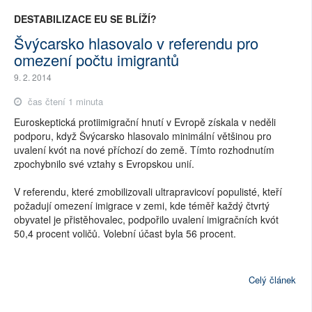
DESTABILIZACE EU SE BLÍŽÍ?
Švýcarsko hlasovalo v referendu pro
omezení počtu imigrantů
9. 2. 2014
čas čtení 1 minuta
Euroskeptická protiimigrační hnutí v Evropě získala v neděli
podporu, když Švýcarsko hlasovalo minimální většinou pro
uvalení kvót na nové příchozí do země. Tímto rozhodnutím
zpochybnilo své vztahy s Evropskou unií.
V referendu, které zmobilizovali ultrapravicoví populisté, kteří
požadují omezení imigrace v zemi, kde téměř každý čtvrtý
obyvatel je přistěhovalec, podpořilo uvalení imigračních kvót
50,4 procent voličů. Volební účast byla 56 procent.
Celý článek