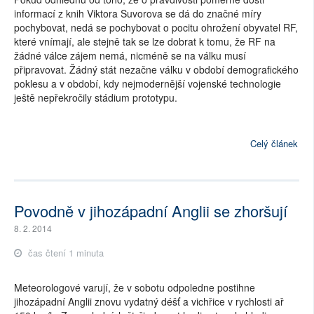
informací z knih Viktora Suvorova se dá do značné míry
pochybovat, nedá se pochybovat o pocitu ohrožení obyvatel RF,
které vnímají, ale stejně tak se lze dobrat k tomu, že RF na
žádné válce zájem nemá, nicméně se na válku musí
připravovat. Žádný stát nezačne válku v období demografického
poklesu a v období, kdy nejmodernější vojenské technologie
ještě nepřekročily stádium prototypu.
Celý článek
Povodně v jihozápadní Anglii se zhoršují
8. 2. 2014
čas čtení 1 minuta
Meteorologové varují, že v sobotu odpoledne postihne
jihozápadní Anglii znovu vydatný déšť a vichřice v rychlosti ař