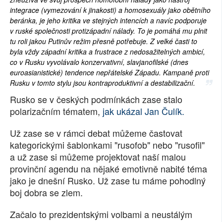
integrace (vymezování k jinakosti) a homosexuály jako obětního
SOCIÁLNÍ SÍTĚ
beránka, je jeho kritika ve stejných intencích a navíc podporuje
v ruské společnosti protizápadní nálady. To je pomáhá mu plnit
RUBRIKY
tu roli jakou Putinův režim přesně potřebuje. Z velké časti to
byla vždy západní kritika a frustrace z nedosažitelných ambicí,
PLNÁ VERZE STRÁNEK
co v Rusku vyvolávalo konzervativní, slavjanofilské (dnes
euroasianistické) tendence nepřátelské Západu. Kampaně proti
Rusku v tomto stylu jsou kontraproduktivní a destabilizační.
Rusko se v českých podmínkách zase stalo
polarizačním tématem,
jak ukázal Jan Čulík.
Už zase se v rámci debat můžeme častovat
kategorickými šablonkami "rusofob" nebo "rusofil"
a už zase si můžeme projektovat naší malou
provinční agendu na nějaké emotivně nabité téma
jako je dnešní Rusko. Už zase tu máme pohodlný
boj dobra se zlem.
Začalo to prezidentskými volbami a neustálým