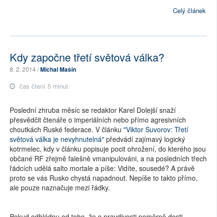
Celý článek
Kdy započne třetí světová válka?
8. 2. 2014 /
Michal Mašín
čas čtení 5 minut
Poslední zhruba měsíc se redaktor Karel Dolejší snaží
přesvědčit čtenáře o imperiálních nebo přímo agresivních
choutkách Ruské federace. V článku
"Viktor Suvorov: Třetí
světová válka je nevyhnutelná"
předvádí zajímavý logický
kotrmelec, kdy v článku popisuje pocit ohrožení, do kterého jsou
občané RF zřejmě falešně vmanipulováni, a na posledních třech
řádcích udělá salto mortale a píše: Vidíte, sousedé? A právě
proto se vás Rusko chystá napadnout. Nepíše to takto přímo,
ale pouze naznačuje mezi řádky.
Pokud odhlédnu od toho, že o pravdivosti poměrně dosti