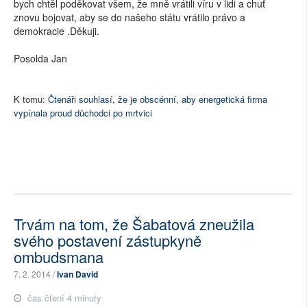
bych chtěl poděkovat všem, že mně vrátili víru v lidi a chuť
znovu bojovat, aby se do našeho státu vrátilo právo a
demokracie .Děkuji.
Posolda Jan
K tomu:
Čtenáři souhlasí, že je obscénní, aby energetická firma
vypínala proud důchodci po mrtvici
Trvám na tom, že Šabatová zneužila
svého postavení zástupkyně
ombudsmana
7. 2. 2014 /
Ivan David
čas čtení 4 minuty