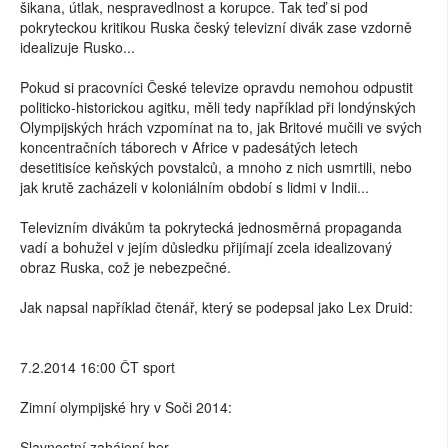
šikana, útlak, nespravedlnost a korupce. Tak teď si pod
pokryteckou kritikou Ruska český televizní divák zase vzdorně
idealizuje Rusko...
Pokud si pracovníci České televize opravdu nemohou odpustit
politicko-historickou agitku, měli tedy například při londýnských
Olympijských hrách vzpomínat na to, jak Britové mučili ve svých
koncentračních táborech v Africe v padesátých letech
desetitisíce keňských povstalců, a mnoho z nich usmrtili, nebo
jak krutě zacházeli v koloniálním období s lidmi v Indii...
Televizním divákům ta pokrytecká jednosměrná propaganda
vadí a bohužel v jejím důsledku přijímají zcela idealizovaný
obraz Ruska, což je nebezpečné.
Jak napsal například čtenář, který se podepsal jako Lex Druid:
7.2.2014 16:00 ČT sport
Zimní olympijské hry v Soči 2014:
Slavnostní zahájení her