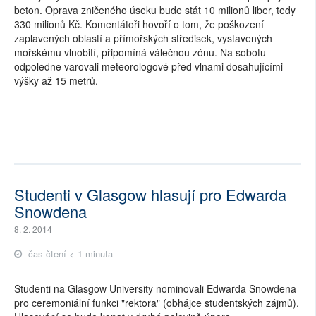
beton. Oprava zničeného úseku bude stát 10 milionů liber, tedy
330 milionů Kč. Komentátoři hovoří o tom, že poškození
zaplavených oblastí a přímořských středisek, vystavených
mořskému vlnobití, připomíná válečnou zónu. Na sobotu
odpoledne varovali meteorologové před vlnami dosahujícími
výšky až 15 metrů.
Studenti v Glasgow hlasují pro Edwarda
Snowdena
8. 2. 2014
čas čtení < 1 minuta
Studenti na Glasgow University nominovali Edwarda Snowdena
pro ceremoniální funkci "rektora" (obhájce studentských zájmů).