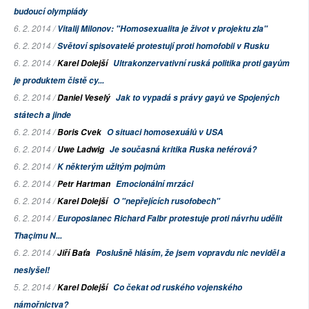
budoucí olympiády
6. 2. 2014 /
Vitalij Milonov: "Homosexualita je život v projektu zla"
6. 2. 2014 /
Světoví spisovatelé protestují proti homofobii v Rusku
6. 2. 2014 /
Karel Dolejší
Ultrakonzervativní ruská politika proti gayům
je produktem čistě cy...
6. 2. 2014 /
Daniel Veselý
Jak to vypadá s právy gayů ve Spojených
státech a jinde
6. 2. 2014 /
Boris Cvek
O situaci homosexuálů v USA
6. 2. 2014 /
Uwe Ladwig
Je současná kritika Ruska neférová?
6. 2. 2014 /
K některým užitým pojmům
6. 2. 2014 /
Petr Hartman
Emocionální mrzáci
6. 2. 2014 /
Karel Dolejší
O "nepřejících rusofobech"
6. 2. 2014 /
Europoslanec Richard Falbr protestuje proti návrhu udělit
Thaçimu N...
6. 2. 2014 /
Jiří Baťa
Poslušně hlásím, že jsem vopravdu nic neviděl a
neslyšel!
5. 2. 2014 /
Karel Dolejší
Co čekat od ruského vojenského
námořnictva?