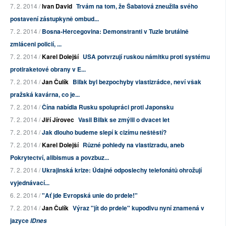
7. 2. 2014 /
Ivan David
Trvám na tom, že Šabatová zneužila svého
postavení zástupkyně ombud...
7. 2. 2014 /
Bosna-Hercegovina: Demonstranti v Tuzle brutálně
zmláceni policií, ...
7. 2. 2014 /
Karel Dolejší
USA potvrzují ruskou námitku proti systému
protiraketové obrany v E...
7. 2. 2014 /
Jan Čulík
Biľak byl bezpochyby vlastizrádce, neví však
pražská kavárna, co je...
7. 2. 2014 /
Čína nabídla Rusku spolupráci proti Japonsku
7. 2. 2014 /
Jiří Jírovec
Vasil Biľak se zmýlil o dvacet let
7. 2. 2014 /
Jak dlouho budeme slepí k cizímu neštěstí?
7. 2. 2014 /
Karel Dolejší
Různé pohledy na vlastizradu, aneb
Pokrytectví, alibismus a povzbuz...
7. 2. 2014 /
Ukrajinská krize: Údajné odposlechy telefonátů ohrožují
vyjednávací...
6. 2. 2014 /
"Ať jde Evropská unie do prdele!"
7. 2. 2014 /
Jan Čulík
Výraz "jít do prdele" kupodivu nyní znamená v
jazyce
IDnes