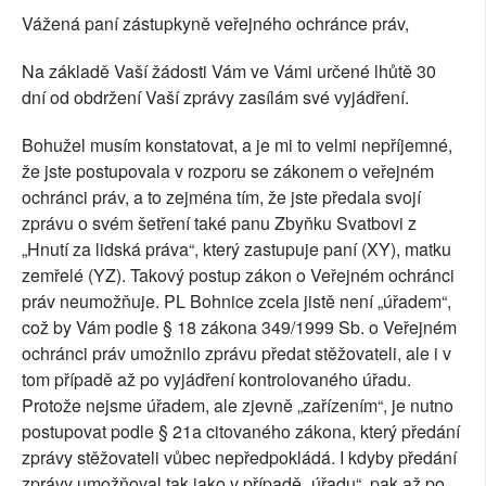
Vážená paní zástupkyně veřejného ochránce práv,
Na základě Vaší žádosti Vám ve Vámi určené lhůtě 30
dní od obdržení Vaší zprávy zasílám své vyjádření.
Bohužel musím konstatovat, a je mi to velmi nepříjemné,
že jste postupovala v rozporu se zákonem o veřejném
ochránci práv, a to zejména tím, že jste předala svojí
zprávu o svém šetření také panu Zbyňku Svatbovi z
„Hnutí za lidská práva“, který zastupuje paní (XY), matku
zemřelé (YZ). Takový postup zákon o Veřejném ochránci
práv neumožňuje. PL Bohnice zcela jistě není „úřadem“,
což by Vám podle § 18 zákona 349/1999 Sb. o Veřejném
ochránci práv umožnilo zprávu předat stěžovateli, ale i v
tom případě až po vyjádření kontrolovaného úřadu.
Protože nejsme úřadem, ale zjevně „zařízením“, je nutno
postupovat podle § 21a citovaného zákona, který předání
zprávy stěžovateli vůbec nepředpokládá. I kdyby předání
zprávy umožňoval tak jako v případě „úřadu“, pak až po