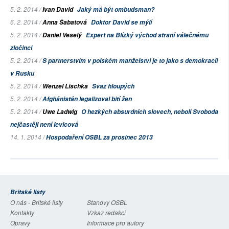
5. 2. 2014 /
Ivan David
Jaký má být ombudsman?
6. 2. 2014 /
Anna Šabatová
Doktor David se mýlí
5. 2. 2014 /
Daniel Veselý
Expert na Blízký východ straní válečnému
zločinci
5. 2. 2014 /
S partnerstvím v polském manželství je to jako s demokracií
v Rusku
5. 2. 2014 /
Wenzel Lischka
Svaz hloupých
5. 2. 2014 /
Afghánistán legalizoval bití žen
5. 2. 2014 /
Uwe Ladwig
O hezkých absurdních slovech, neboli Svoboda
nejčastěji není levicová
14. 1. 2014 /
Hospodaření OSBL za prosinec 2013
Britské listy
O nás - Britské listy
Stanovy OSBL
Kontakty
Vzkaz redakci
Opravy
Informace pro autory