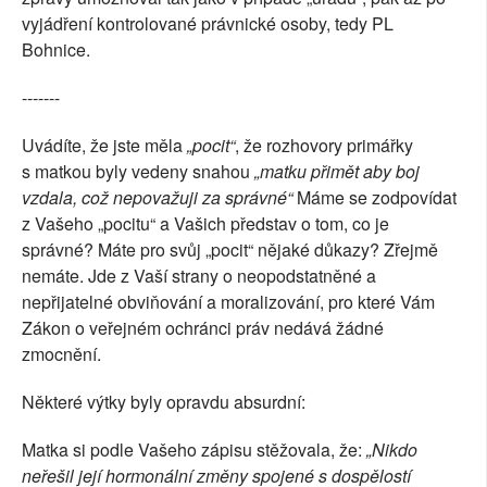
vyjádření kontrolované právnické osoby, tedy PL
Bohnice.
-------
Uvádíte, že jste měla
„pocit“
, že rozhovory primářky
s matkou byly vedeny snahou
„matku přimět aby boj
vzdala, což nepovažuji za správné“
Máme se zodpovídat
z Vašeho „pocitu“ a Vašich představ o tom, co je
správné? Máte pro svůj „pocit“ nějaké důkazy? Zřejmě
nemáte. Jde z Vaší strany o neopodstatněné a
nepřijatelné obviňování a moralizování, pro které Vám
Zákon o veřejném ochránci práv nedává žádné
zmocnění.
Některé výtky byly opravdu absurdní:
Matka si podle Vašeho zápisu stěžovala, že:
„Nikdo
neřešil její hormonální změny spojené s dospělostí