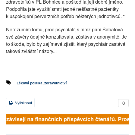
zdravotníků v PL Bohnice a poškodila její dobré jméno.
Podpořila jste využití smrti jedné nešťastné pacientky
k uspokojení perverzních potřeb některých jednotlivců. "
Nerozumím tomu, proč psychiatr, s nímž paní Šabatová
své závěry údajně konzultovala, zůstává v anonymitě. Je
to škoda, bylo by zajímavé zjistit, který psychiatr zastává
takové zvláštní názory...
Léková politika, zdravotnictví
0
Vytisknout
ě závisejí na finančních příspěvcích čtenářů. Prosíme