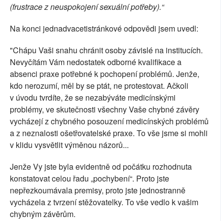
(frustrace z neuspokojení sexuální potřeby).“
Na konci jednadvacetistránkové odpovědi jsem uvedl:
"Chápu Vaši snahu chránit osoby závislé na institucích.
Nevyčítám Vám nedostatek odborné kvalifikace a
absenci praxe potřebné k pochopení problémů. Jenže,
kdo nerozumí, měl by se ptát, ne protestovat. Ačkoli
v úvodu tvrdíte, že se nezabýváte medicínskými
problémy, ve skutečnosti všechny Vaše chybné závěry
vycházejí z chybného posouzení medicínských problémů
a z neznalosti ošetřovatelské praxe. To vše jsme si mohli
v klidu vysvětlit výměnou názorů...
Jenže Vy jste byla evidentně od počátku rozhodnuta
konstatovat celou řadu „pochybení“. Proto jste
nepřezkoumávala premisy, proto jste jednostranně
vycházela z tvrzení stěžovatelky. To vše vedlo k vašim
chybným závěrům.