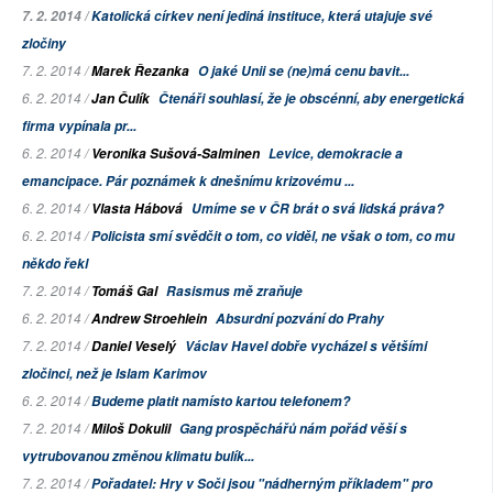
7. 2. 2014 /
Katolická církev není jediná instituce, která utajuje své
zločiny
7. 2. 2014 /
Marek Řezanka
O jaké Unii se (ne)má cenu bavit...
6. 2. 2014 /
Jan Čulík
Čtenáři souhlasí, že je obscénní, aby energetická
firma vypínala pr...
6. 2. 2014 /
Veronika Sušová-Salminen
Levice, demokracie a
emancipace. Pár poznámek k dnešnímu krizovému ...
6. 2. 2014 /
Vlasta Hábová
Umíme se v ČR brát o svá lidská práva?
6. 2. 2014 /
Policista smí svědčit o tom, co viděl, ne však o tom, co mu
někdo řekl
7. 2. 2014 /
Tomáš Gal
Rasismus mě zraňuje
6. 2. 2014 /
Andrew Stroehlein
Absurdní pozvání do Prahy
7. 2. 2014 /
Daniel Veselý
Václav Havel dobře vycházel s většími
zločinci, než je Islam Karimov
6. 2. 2014 /
Budeme platit namísto kartou telefonem?
7. 2. 2014 /
Miloš Dokulil
Gang prospěchářů nám pořád věší s
vytrubovanou změnou klimatu bulík...
7. 2. 2014 /
Pořadatel: Hry v Soči jsou "nádherným příkladem" pro