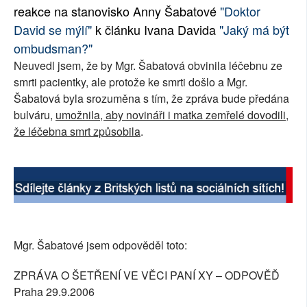
reakce na stanovisko Anny Šabatové
"Doktor
SOCIÁLNÍ SÍTĚ
David se mýlí"
k článku Ivana Davida
"Jaký má být
ombudsman?"
RUBRIKY
Neuvedl jsem, že by Mgr. Šabatová obvinila léčebnu ze
PLNÁ VERZE STRÁNEK
smrti pacientky, ale protože ke smrti došlo a Mgr.
Šabatová byla srozuměna s tím, že zpráva bude předána
bulváru,
umožnila, aby novináři i matka zemřelé dovodili,
že léčebna smrt způsobila
.
Mgr. Šabatové jsem odpověděl toto:
ZPRÁVA O ŠETŘENÍ VE VĚCI PANÍ XY – ODPOVĚĎ
Praha 29.9.2006