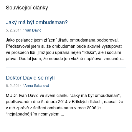
Související články
Jaký má být ombudsman?
5. 2. 2014 /
Ivan David
Jako poslanec jsem zřízení úřadu ombudsmana podporoval.
Představoval jsem si, že ombudsman bude aktivně vystupovat
ve prospěch lidí, jimž jsou upírána nejen "lidská", ale i sociální
práva. Doufal jsem, že nebude jen vlažně naplňovat zmocněn...
Doktor David se mýlí
6. 2. 2014 /
Anna Šabatová
MUDr. Ivan David ve svém článku "Jaký má být ombudsman",
publikovaném dne 5. února 2014 v Britských listech, napsal, že
v mé zprávě z šetření ombudsmana v roce 2006 je
"nejnápadnějším nesmyslem ...