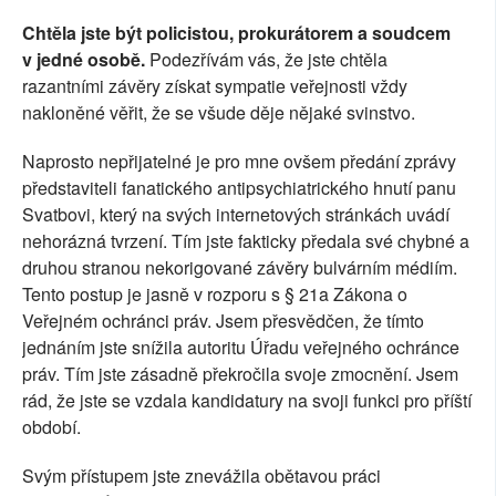
Chtěla jste být policistou, prokurátorem a soudcem
v jedné osobě.
Podezřívám vás, že jste chtěla
razantními závěry získat sympatie veřejnosti vždy
nakloněné věřit, že se všude děje nějaké svinstvo.
Naprosto nepřijatelné je pro mne ovšem předání zprávy
představiteli fanatického antipsychiatrického hnutí panu
Svatbovi, který na svých internetových stránkách uvádí
nehorázná tvrzení. Tím jste fakticky předala své chybné a
druhou stranou nekorigované závěry bulvárním médiím.
Tento postup je jasně v rozporu s § 21a Zákona o
Veřejném ochránci práv. Jsem přesvědčen, že tímto
jednáním jste snížila autoritu Úřadu veřejného ochránce
práv. Tím jste zásadně překročila svoje zmocnění. Jsem
rád, že jste se vzdala kandidatury na svoji funkci pro příští
období.
Svým přístupem jste znevážila obětavou práci