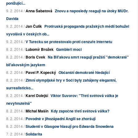
ponižující...
9. 2. 2014 /
Anna Šabatová
Znovu a naposledy reaguji na útoky MUDr.
Davida
9. 2. 2014 /
Jan Čulík
Protiruská propaganda pražských médií bohužel
vyvolává v českých ob...
9. 2. 2014 /
V Turecku se protestovalo proti cenzuře internetu
8. 2. 2014 /
Lubomír Brožek
Gambleři moci
8. 2. 2014 /
Boris Cvek
Na Bil'akovu smrt reagují pražští "demokraté"
bil'akovským jazykem
8. 2. 2014 /
Pavel P. Kopecký
Občanští demokraté hledající
8. 2. 2014 /
Zimní olympijské hry v Soči byly zahájeny elegantní,
surrealisticko...
8. 2. 2014 /
Karel Dolejší
Viktor Suvorov: "Třetí světová válka je
nevyhnutelná"
8. 2. 2014 /
Michal Mašín
Kdy započne třetí světová válka?
8. 2. 2014 /
Povodně v jihozápadní Anglii se zhoršují
8. 2. 2014 /
Studenti v Glasgow hlasují pro Edwarda Snowdena
7. 2. 2014 /
Solidarita