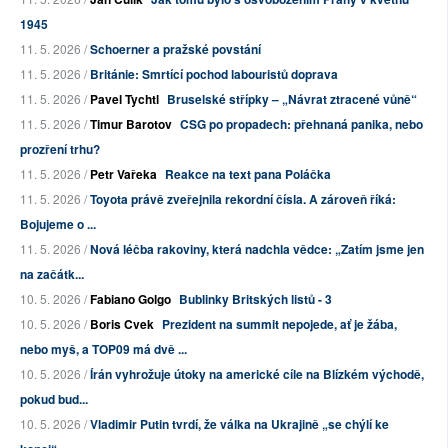
1945
11. 5. 2026 /
Schoerner a pražské povstání
11. 5. 2026 /
Británie: Smrtící pochod labouristů doprava
11. 5. 2026 /
Pavel Tychtl
Bruselské střípky – „Návrat ztracené vůně“
11. 5. 2026 /
Timur Barotov
CSG po propadech: přehnaná panika, nebo
prozření trhu?
11. 5. 2026 /
Petr Vařeka
Reakce na text pana Poláčka
11. 5. 2026 /
Toyota právě zveřejnila rekordní čísla. A zároveň říká:
Bojujeme o ...
11. 5. 2026 /
Nová léčba rakoviny, která nadchla vědce: „Zatím jsme jen
na začátk...
10. 5. 2026 /
Fabiano Golgo
Bublinky Britských listů - 3
10. 5. 2026 /
Boris Cvek
Prezident na summit nepojede, ať je žába,
nebo myš, a TOP09 má dvě ...
10. 5. 2026 /
Írán vyhrožuje útoky na americké cíle na Blízkém východě,
pokud bud...
10. 5. 2026 /
Vladimir Putin tvrdí, že válka na Ukrajině „se chýlí ke