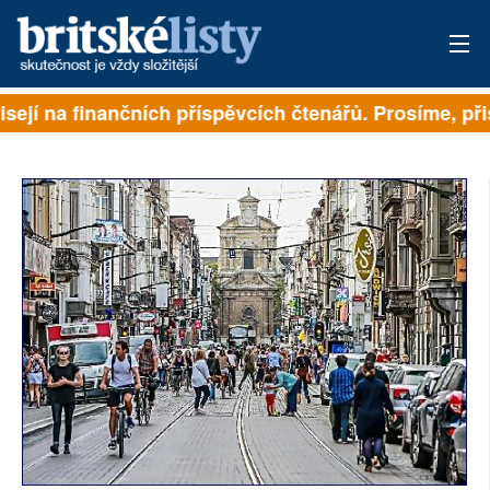
isejí na finančních příspěvcích čtenářů. Prosíme, přis
PŘIHLÁSIT
AKTUÁLNÍ VYDÁNÍ
ARCHIV
ROZHOVORY
TÉMATA
NEJČTENĚJŠÍ ZA 7 DNÍ
AUTOŘI
PŘÍSPĚVKY NA PROVOZ