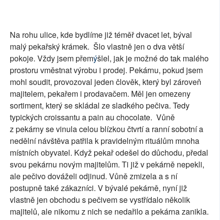
Na rohu ulice, kde bydlíme již téměř dvacet let, býval
malý pekařský krámek.
Šlo vlastně jen o dva větší
pokoje. Vždy jsem přem
ý
šlel, jak je možné do tak malého
prostoru vměstnat výrobu i prodej. Pekárnu, pokud jsem
mohl soudit, provozoval jeden člověk, který byl zároveň
majitelem, pekařem i prodavačem. Měl jen omezeny
sortiment, který se skládal ze sladkého pečiva. Tedy
typických croissantu a pain au chocolate.
Vůně
z pekárny se vinula celou blízkou čtvrtí a ranní sobotní a
nedělní návštěva patřila k pravidelným rituálům mnoha
místních obyvatel. Když pekař odešel do důchodu, předal
svou pekárnu novým majitelům. Ti již v pekárně nepekli,
ale pečivo dováželi odjinud. Vůně zmizela a s ní
postupně také zákazníci. V bývalé pekárně, nyní již
vlastně jen obchodu s pečivem se vystřídalo několik
majitelů, ale nikomu z nich se nedařilo a pekárna zanikla.