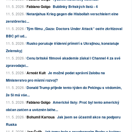
11. 5. 2026 /
Fabiano Golgo
Bublinky Britských listů - 4
11. 5. 2026 /
Netanjahus Krieg gegen die Hisbollah verschleiert eine
zerstörerisc...
11. 5. 2026 /
Tým filmu „Gaza: Doctors Under Attack“ ostře zkritizoval
BBC při ud...
11. 5. 2026 /
Rusko porušuje třídenní příměří s Ukrajinou, konstatuje
Zelenskyj
11. 5. 2026 /
Cenu britské filmové akademie získal i Channel 4 za své
zpravodajst...
11. 5. 2026 /
Arnošt Kult
Je možné podat správní žalobu na
Ministerstvo pro místní rozvoj?
11. 5. 2026 /
Donald Trump přijede tento týden do Pekingu s vědomím,
že Si má vše...
11. 5. 2026 /
Fabiano Golgo
Americké listy: Proč byl tento americký
občan zatčen a uvězněn běhe...
11. 5. 2026 /
Bohumil Kartous
Jak jsem se účastnil akce na podporu
Ruska
11. 5. 2026 /
Jan Čulík
Jak tomu bylo s osvobozením Prahy v květnu