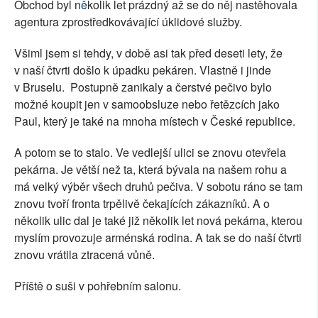
Obchod byl n
ě
kolik let prázdný až se do něj nastěhovala
agentura zprostředkovávající úklidové služby.
Všiml jsem si tehdy, v době asi tak před deseti lety, že
v naší čtvrti došlo k úpadku pekáren. Vlastně i jinde
v Bruselu.
Postupně zanikaly a čerstvé pečivo bylo
možné koupit jen v samoobsluze nebo řetězcích jako
Paul, který je také na mnoha místech v České republice.
A potom se to stalo. Ve vedlejší ulici se znovu otevřela
pekárna. Je větší než ta, která bývala na našem rohu a
má velký výběr všech druhů pečiva. V sobotu ráno se tam
znovu tvoří fronta trpělivě čekajících zákazníků. A o
několik ulic dal je také již několik let nová pekárna, kterou
myslím provozuje arménská rodina. A tak se do naší čtvrti
znovu vrátila ztracená vůně.
Příště o suši v pohřebním salonu.