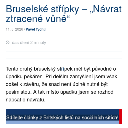
Bruselské střípky – „Návrat
SOCIÁLNÍ SÍTĚ
ztracené vůně“
RUBRIKY
11. 5. 2026 /
Pavel Tychtl
PLNÁ VERZE STRÁNEK
čas čtení 2 minuty
Tento druhý bruselský st
ří
pek měl být původně o
úpadku pekáren. Při delším zamyšlení jsem však
došel k závěru, že snad není úplně nutné být
pesimistou. A tak místo úpadku jsem se rozhodl
napsat o návratu.