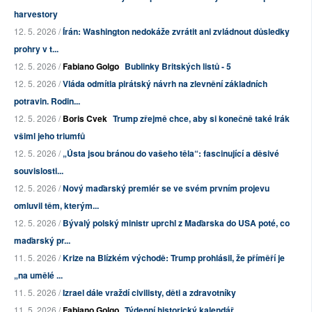
harvestory
12. 5. 2026 /
Írán: Washington nedokáže zvrátit ani zvládnout důsledky
prohry v t...
12. 5. 2026 /
Fabiano Golgo
Bublinky Britských listů - 5
12. 5. 2026 /
Vláda odmítla pirátský návrh na zlevnění základních
potravin. Rodin...
12. 5. 2026 /
Boris Cvek
Trump zřejmě chce, aby si konečně také Irák
všiml jeho triumfů
12. 5. 2026 /
„Ústa jsou bránou do vašeho těla“: fascinující a děsivé
souvislosti...
12. 5. 2026 /
Nový maďarský premiér se ve svém prvním projevu
omluvil těm, kterým...
12. 5. 2026 /
Bývalý polský ministr uprchl z Maďarska do USA poté, co
maďarský pr...
11. 5. 2026 /
Krize na Blízkém východě: Trump prohlásil, že příměří je
„na umělé ...
11. 5. 2026 /
Izrael dále vraždí civilisty, děti a zdravotníky
11. 5. 2026 /
Fabiano Golgo
Týdenní historický kalendář