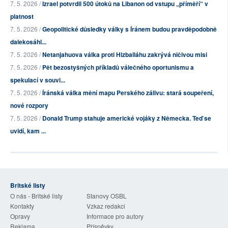
7. 5. 2026 /
Izrael potvrdil 500 útoků na Libanon od vstupu „příměří“ v
platnost
7. 5. 2026 /
Geopolitické důsledky války s Íránem budou pravděpodobně
dalekosáhl...
7. 5. 2026 /
Netanjahuova válka proti Hizballáhu zakrývá ničivou misi
7. 5. 2026 /
Pět bezostyšných příkladů válečného oportunismu a
spekulací v souvi...
7. 5. 2026 /
Íránská válka mění mapu Perského zálivu: stará soupeření,
nové rozpory
7. 5. 2026 /
Donald Trump stahuje americké vojáky z Německa. Teď se
uvidí, kam ...
Britské listy
O nás - Britské listy
Stanovy OSBL
Kontakty
Vzkaz redakci
Opravy
Informace pro autory
Reklama
Příspěvky