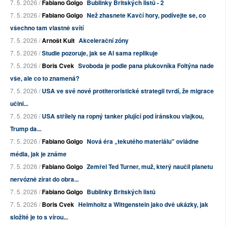
7. 5. 2026 /
Fabiano Golgo
Bublinky Britských listů - 2
7. 5. 2026 /
Fabiano Golgo
Než zhasnete Kavčí hory, podívejte se, co
všechno tam vlastně svítí
7. 5. 2026 /
Arnošt Kult
Akcelerační zóny
7. 5. 2026 /
Studie pozoruje, jak se AI sama replikuje
7. 5. 2026 /
Boris Cvek
Svoboda je podle pana plukovníka Foltýna nade
vše, ale co to znamená?
7. 5. 2026 /
USA ve své nové protiteroristické strategii tvrdí, že migrace
učini...
7. 5. 2026 /
USA střílely na ropný tanker plující pod íránskou vlajkou,
Trump da...
7. 5. 2026 /
Fabiano Golgo
Nová éra „tekutého materiálu" ovládne
média, jak je známe
7. 5. 2026 /
Fabiano Golgo
Zemřel Ted Turner, muž, který naučil planetu
nervózně zírat do obra...
7. 5. 2026 /
Fabiano Golgo
Bublinky Britských listů
7. 5. 2026 /
Boris Cvek
Helmholtz a Wittgenstein jako dvě ukázky, jak
složité je to s vírou...