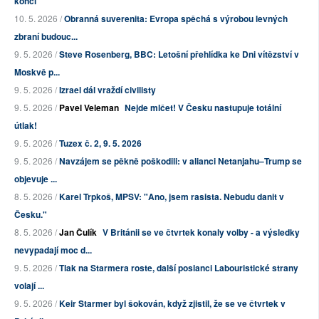
konci“
10. 5. 2026 /
Obranná suverenita: Evropa spěchá s výrobou levných
zbraní budouc...
9. 5. 2026 /
Steve Rosenberg, BBC: Letošní přehlídka ke Dni vítězství v
Moskvě p...
9. 5. 2026 /
Izrael dál vraždí civilisty
9. 5. 2026 /
Pavel Veleman
Nejde mlčet! V Česku nastupuje totální
útlak!
9. 5. 2026 /
Tuzex č. 2, 9. 5. 2026
9. 5. 2026 /
Navzájem se pěkně poškodili: v alianci Netanjahu–Trump se
objevuje ...
8. 5. 2026 /
Karel Trpkoš, MPSV: "Ano, jsem rasista. Nebudu danit v
Česku."
8. 5. 2026 /
Jan Čulík
V Británii se ve čtvrtek konaly volby - a výsledky
nevypadají moc d...
9. 5. 2026 /
Tlak na Starmera roste, další poslanci Labouristické strany
volají ...
9. 5. 2026 /
Keir Starmer byl šokován, když zjistil, že se ve čtvrtek v