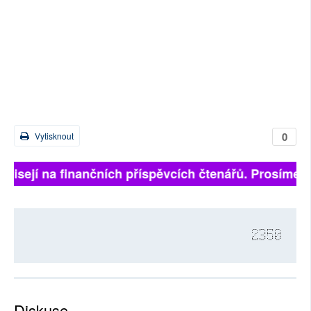
0
Vytisknout
ávisejí na finančních příspěvcích čtenářů. Prosíme, př
2350
Diskuse