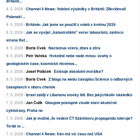
Británii...
8. 5. 2026 /
Channel 4 News: Volební výsledky v Británii: Zlikvidovali
Polanski ...
8. 5. 2026 /
Británie: Jak jsme se poučili z voleb v květnu 2026
8. 5. 2026 /
Jak se vyvíjel „katastrofální“ večer labouristů, zatímco
strana Ref...
8. 5. 2026 /
Boris Cvek
Nacismus včera, dnes a zítra
8. 5. 2026 /
Petr Vařeka
Hvězdné nebe nade mnou: úvahy o
geologickém čase, kosmické nicotnos...
8. 5. 2026 /
Josef Poláček
Existuje absolutní morálka?
8. 5. 2026 /
Boris Cvek
Z blogu na webu časopisu Science o odborných
časopisech v oboru chemie
7. 5. 2026 /
Izrael zabíjí v Libanonu stovky lidí. Bez jakýchkoliv následků
7. 5. 2026 /
Jan Čulík
Glasgow postupně všude staví skutečné
cyklotrasy. Praha ne
7. 5. 2026 /
Jak je možné, že vedení ČT Szántóovu propagandu toleruje?
Tvrdě to ...
7. 5. 2026 /
Channel 4 News: Írán má víc času než USA