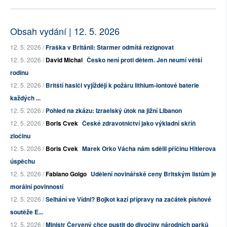
Obsah vydání | 12. 5. 2026
12. 5. 2026 /
Fraška v Británii: Starmer odmítá rezignovat
12. 5. 2026 /
David Michal
Česko není proti dětem. Jen neumí větší
rodinu
12. 5. 2026 /
Britští hasiči vyjíždějí k požáru lithium-iontové baterie
každých ...
12. 5. 2026 /
Pohled na zkázu: Izraelský útok na jižní Libanon
12. 5. 2026 /
Boris Cvek
České zdravotnictví jako výkladní skříň
zločinu
12. 5. 2026 /
Boris Cvek
Marek Orko Vácha nám sdělil příčinu Hitlerova
úspěchu
12. 5. 2026 /
Fabiano Golgo
Udělení novinářské ceny Britským listům je
morální povinností
12. 5. 2026 /
Selhání ve Vídni? Bojkot kazí přípravy na začátek písňové
soutěže E...
12. 5. 2026 /
Ministr Červený chce pustit do divočiny národních parků