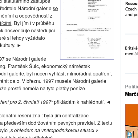
kci statutárního zástupce
ředitele Národní galerie
se
něními a odpovědností z
jícími
. Byl jím i v průběhu
ak dosvědčuje následující
teré si tehdy vyžádalo
 kultury. ►
97 se Národní galerie
. Ing. František Šulc, ekonomický náměstek
odní galerie, byl nucen vyhlásit mimořádná opatření,
hránit dalo. V březnu 1997 musela Národní galerie
Polit
ože prostě neměla na tyto platby peníze.
Marč
ení pro 2. čtvrtletí 1997“
přikládám k nahlédnutí. ◄
cionální řešení znal: byla jím centralizace
a především dodržováním pevných pravidel. Z textu
ebylo
„s ohledem na vnitropodnikovou situaci v
ředitele sbírek přijatelné.