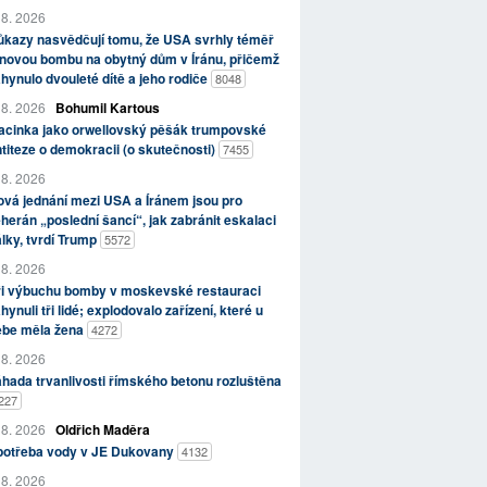
 8. 2026
kazy nasvědčují tomu, že USA svrhly téměř
novou bombu na obytný dům v Íránu, přičemž
hynulo dvouleté dítě a jeho rodiče
8048
 8. 2026
Bohumil Kartous
acinka jako orwellovský pěšák trumpovské
titeze o demokracii (o skutečnosti)
7455
 8. 2026
vá jednání mezi USA a Íránem jsou pro
herán „poslední šancí“, jak zabránit eskalaci
lky, tvrdí Trump
5572
 8. 2026
ři výbuchu bomby v moskevské restauraci
hynuli tři lidé; explodovalo zařízení, které u
ebe měla žena
4272
 8. 2026
hada trvanlivosti římského betonu rozluštěna
227
 8. 2026
Oldřich Maděra
potřeba vody v JE Dukovany
4132
 8. 2026