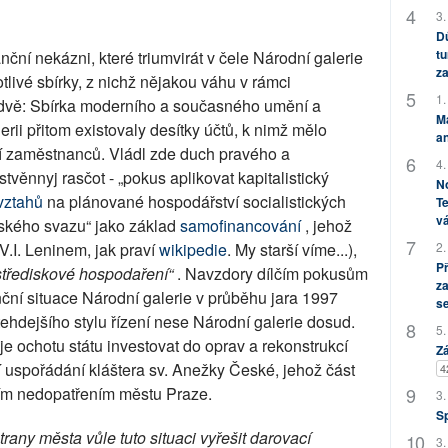
3.
Dů
tu
ční nekázni, které triumvirát v čele Národní galerie
za
tlivé sbírky, z nichž nějakou váhu v rámci
1.
 dvě: Sbírka moderního a současného umění a
M
rii přitom existovaly desítky účtů, k nimž mělo
an
ví zaměstnanců. Vládl zde duch pravého a
4.
věnnyj rasčot - „pokus aplikovat kapitalistický
No
vztahů
na plánované hospodářství socialistických
Te
vá
ského svazu“ jako základ
samofinancování
, jehož
2.
V.I. Leninem, jak praví
wikipedie
. My starší víme...),
P
střediskové hospodaření“
. Navzdory dílčím pokusům
za
nční situace Národní galerie v průběhu jara 1997
s
ehdejšího stylu řízení nese Národní galerie dosud.
5.
uje ochotu státu investovat do oprav a rekonstrukcí
Zá
í uspořádání kláštera sv. Anežky České, jehož část
4
vním nedopatřením městu Praze.
3.
S
rany města vůle tuto situaci vyřešit darovací
3.