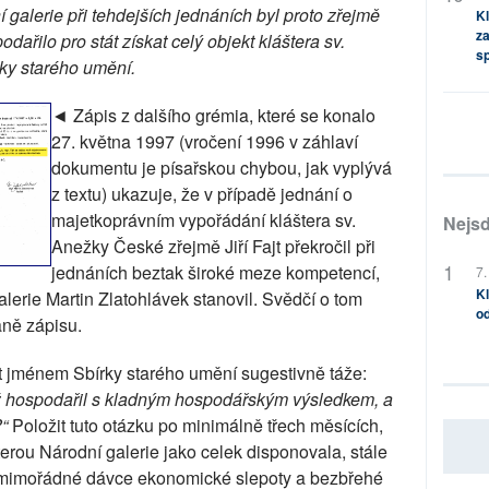
galerie při tehdejších jednáních byl proto zřejmě
Kl
za
dařilo pro stát získat celý objekt kláštera sv.
s
ky starého umění.
◄ Zápis z dalšího grémia, které se konalo
27. května 1997 (vročení 1996 v záhlaví
dokumentu je písařskou chybou, jak vyplývá
z textu) ukazuje, že v případě jednání o
majetkoprávním vypořádání kláštera sv.
Nejsd
Anežky České zřejmě Jiří Fajt překročil při
jednáních beztak široké meze kompetencí,
7.
Kl
alerie Martin Zlatohlávek stanovil. Svědčí o tom
od
aně zápisu.
t jménem Sbírky starého umění sugestivně táže:
yž hospodařil s kladným hospodářským výsledkem, a
?“
Položit tuto otázku po minimálně třech měsících,
erou Národní galerie jako celek disponovala, stále
 o mimořádné dávce ekonomické slepoty a bezbřehé