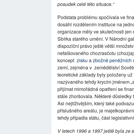
posudek celé této situace.“
Podstata problému spočívala ve finan
dosáhl rozdělením instituce na jedno
organizace měly ve skutečnosti jen
Sbírka starého umění. V Národní gale
dispoziční právo ještě větší množst
nefalšovaného chozrasčotu (chozjajst
koncept
zisku
a
zbožně peněžních 
zemí, zejména v zemědělství Sovět
teoretické základy byly položeny už 
nazývaného tehdy krycím jménem
„
přijímat mimořádná opatření se fina
stále zhoršovala. Některé důsledky t
Asi nejtíživějším, který také podvaz
příslušného areálu, je majetkoprávn
tehdy připadla státu, část legislati
V letech 1996 a 1997 ještě byla ze st