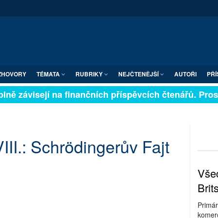
ZHOVORY
TÉMATA
RUBRIKY
NEJČTENĚJŠÍ
AUTOŘI
PŘÍ
ně závisejí na finančních příspěvcích čtenářů. Prosíme
III.: Schrödingerův Fajt
Všec
Brit
Primár
komerc