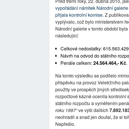
Před třemi roky, 22. dubna 2010, js
vypořádání námitek Národní galerie k
přijala kontrolní komise
. Z publikov
vyplývalo, což bylo ministerstvem ř
Národní galerie v tomto období byla 
následující:
Celkové nedostatky: 615.563.429
Návrh na odvod do státního rozpo
Penále celkem:
24.564.464,- Kč
.
Na tomto výsledku se podílelo mimo
příspěvku na provoz Veletržního pa
použity ve prospěch jiných středise
rozpočtové kázně ocenila kontrolní 
státního rozpočtu a vyměřením pená
roku 1997“
ve výši dalších
7.892.183
neohradil a snad jen doufal, že si t
Nepřešlo.