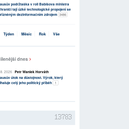
ausův podržtaška v roli Babišova ministra
hraničí tají úzké technologické propojení se
přízněným dezinformačním zdrojem
3486
Týden
Měsíc
Rok
Vše
ílenější dnes
 8. 2026
Petr Waniek Horváth
ausův útok na důstojnost. Výrok, který
haluje celý jeho politický příběh
1
13783