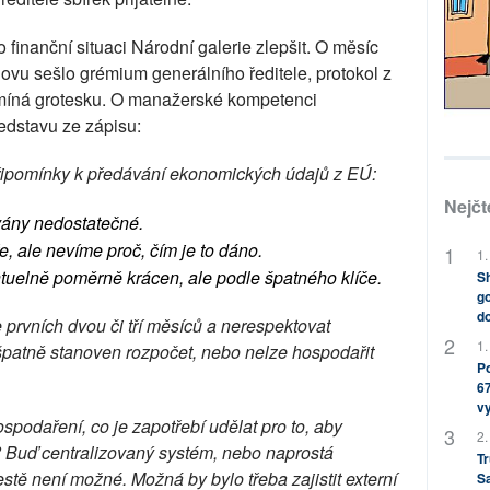
o finanční situaci Národní galerie zlepšit. O měsíc
novu sešlo grémium generálního ředitele, protokol z
omíná grotesku. O manažerské kompetenci
ředstavu ze zápisu:
 připomínky k předávání ekonomických údajů z EÚ:
Nejčt
ány nedostatečné.
e, ale nevíme proč, čím je to dáno.
1.
tuelně poměrně krácen, ale podle špatného klíče.
Sh
go
do
prvních dvou či tří měsíců a nerespektovat
1.
špatně stanoven rozpočet, nebo nelze hospodařit
Po
67
v
spodaření, co je zapotřebí udělat pro to, aby
2.
 Buď centralizovaný systém, nebo naprostá
Tr
estě není možné. Možná by bylo třeba zajistit externí
S