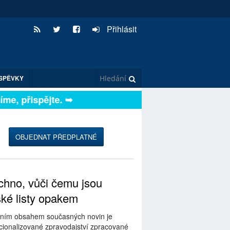
Přihlásit
SPĚVKY
, přispějte. ➥
OBJEDNAT PŘEDPLATNÉ
hno, vůči čemu jsou
ské listy opakem
ním obsahem současných novin je
ionalizované zpravodajství zpracované