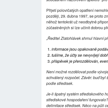
Přijetí polovičatých opatření nemohl
později, 29. dubna 1997, se proto z
něhož tentokrát už neodbytně přip
zúčastněných si lze učinit dobrou p
„Ředitel Zlatohlávek shrnul hlavní
informace jsou opakovaně podáv
tušíme, že účty se nevyvíjejí dobř
příspěvek je přerozdělován, even
Není možné rozdělovat podle vývoje 
schválený rozpočet. Závěr: buď byl 
podle středisek.
Je-li špatný systém střediskového ho
střediskové hospodaření fungovalo?
delimitace středisek. Něco na půli c