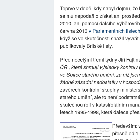
Teprve v době, kdy nabyl dojmu, že 
se mu nepodařilo získat ani prostře
2010, ani pomocí dalšího výběrového 
června 2013
v Parlamentních listech
když se ve skutečnosti snažil vyvrát
publikovaly Britské listy.
Před necelými třemi týdny Jiří Fajt 
ČR , které shrnují výsledky kontroly
ve Sbírce starého umění, za níž js
žádné zásadní nedostatky v hospod
závěrech kontrolní skupiny ministers
starého umění, ale to není podstatné
skutečnou roli v katastrofálním ma
letech 1995-1998, která dalece pře
Především: 
přesně od 1