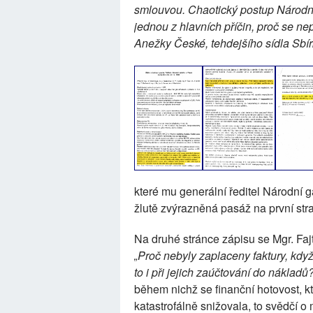
smlouvou. Chaotický postup Národní 
jednou z hlavních příčin, proč se nepo
Anežky České, tehdejšího sídla Sbír
které mu generální ředitel Národní g
žlutě zvýrazněná pasáž na první str
Na druhé stránce zápisu se Mgr. Faj
„Proč nebyly zaplaceny faktury, kd
to i při jejich zaúčtování do nákladů
během nichž se finanční hotovost, kt
katastrofálně snižovala, to svědčí