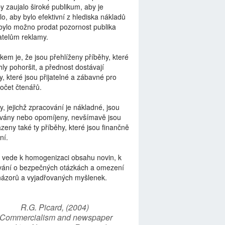
by zaujalo široké publikum, aby je
lo, aby bylo efektivní z hlediska nákladů
bylo možno prodat pozornost publika
telům reklamy.
kem je, že jsou přehlíženy příběhy, které
ly pohoršit, a přednost dostávají
y, které jsou přijatelné a zábavné pro
počet čtenářů.
y, jejichž zpracování je nákladné, jsou
vány nebo opomíjeny, nevšímavě jsou
zeny také ty příběhy, které jsou finančně
ní.
 vede k homogenizaci obsahu novin, k
vání o bezpečných otázkách a omezení
názorů a vyjadřovaných myšlenek.
R.G. Picard, (2004)
“Commercialism and newspaper