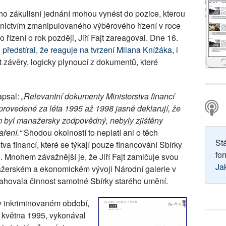
ho zákulisní jednání mohou vynést do pozice, kterou
dnictvím zmanipulovaného výběrového řízení v roce
řízení o rok později, Jiří Fajt zareagoval. Dne 16.
 předstíral, že reaguje na tvrzení Milana Knížáka
, i
it závěry, logicky plynoucí z dokumentů, které
napsal:
„Relevantní dokumenty Ministerstva financí
 provedené za léta 1995 až 1998 jasně deklarují, že
em byl manažersky zodpovědný, nebyly zjištěny
aření.“
Shodou okolností to neplatí ani o těch
St
tva financí, které se týkají pouze financování Sbírky
for
. Mnohem závažnější je, že Jiří Fajt zamlčuje svou
Ja
nažerském a ekonomickém vývoji Národní galerie v
sahovala činnost samotné Sbírky starého umění.
v inkriminovaném období,
. května 1995, vykonával