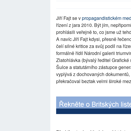
Jiří Fajt se v
propagandistickém med
řízení z jara 2010. Být jím, nepřipo
prohlásili veřejně to, co jsme už teh
A navíc Jiří Fajt kdysi, přesně řeče
čelí silné kritice za svůj podíl na ř
formálně řídil Národní galerii triumv
Zlatohlávka (bývalý ředitel Grafick
Šulce a statutárního zástupce generá
vyplývá z dochovaných dokumentů, měl 
překračoval beztak velmi široké meze