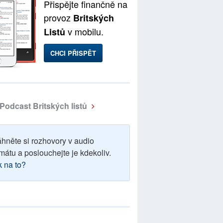
Přispějte finančně na
provoz
Britských
v mobilu.
Listů
CHCI PŘISPĚT
Podcast Britských listů
áhněte si rozhovory v audio
mátu a poslouchejte je kdekoliv.
k na to?