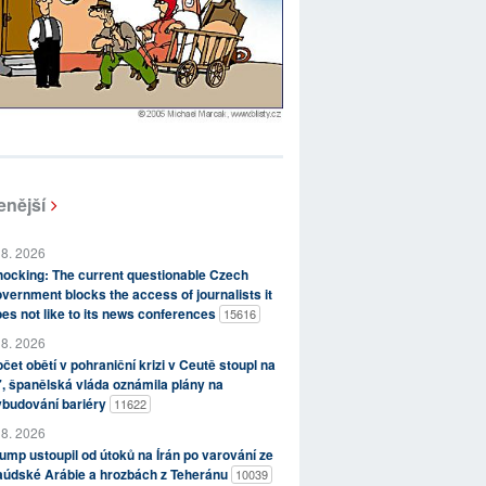
enější
 8. 2026
ocking: The current questionable Czech
vernment blocks the access of journalists it
es not like to its news conferences
15616
 8. 2026
čet obětí v pohraniční krizi v Ceutě stoupl na
, španělská vláda oznámila plány na
ybudování bariéry
11622
 8. 2026
ump ustoupil od útoků na Írán po varování ze
aúdské Arábie a hrozbách z Teheránu
10039