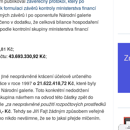
em publikoval
závěrečný protokol, který po
 formulaci závěrů kontroly ministerstva financí
aných závěrů i po oponentuře Národní galerie
ečeno v dodatku, že celková bilance hospodaření
podle kontrolní skupiny ministerstva financí
,81 Kč;
čtu:
43.693.330,92 Kč
;
 jiné neoprávněné krácení účelově určeného
láce v roce 1997
o 21.622.418,72 Kč
, které byly
k Národní galerie. Toto konkrétní nedodržení
skupina návrhem na odvod této částky zpět do
le „
za neoprávněné použití rozpočtových prostředků
,- Kč
. Tehdy se Jiří Fajt žádným způsobem veřejně
oho nikdo nevšimne, že se to jaksi přejde mlčením.