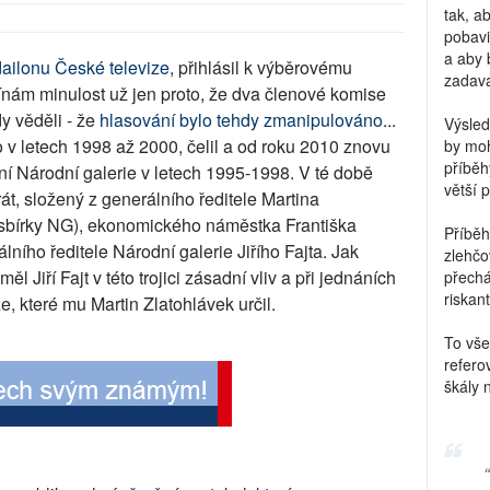
tak, a
pobavi
a aby 
ailonu České televize
, přihlásil k výběrovému
zadava
mínám minulost už jen proto, že dva členové komise
dy věděli - že
hlasování bylo tehdy zmanipulováno
...
Výsled
no v letech 1998 až 2000, čelil a od roku 2010 znovu
by moh
příběh
ízení Národní galerie v letech 1995-1998. V té době
větší 
irát, složený z generálního ředitele Martina
é sbírky NG), ekonomického náměstka Františka
Příběh
lního ředitele Národní galerie Jiřího Fajta. Jak
zlehčo
Jiří Fajt v této trojici zásadní vliv a při jednáních
přechá
riskant
, které mu Martin Zlatohlávek určil.
To vše
refero
škály 