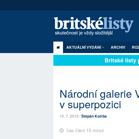
AKTUÁLNÍ VYDÁNÍ
ARCHIV
RO
Britské listy pl
Národní galerie V
v superpozici
10. 7. 2013 /
Štěpán Kotrba
čas čtení 15 minut