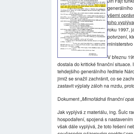
Jiří Fajt fun
generálního 
všemi opráv
toho vyplýva
roku 1997, j
potvrzení, k
ministerstvo
V březnu 19
dostala do kritické finanční situace
tehdejšího generálního ředitele Nár
jimiž se snažil zachránit, co se zac
zastavit výplaty záloh na mzdu, prot
Dokument
„Mimořádná finanční opatř
Jak vyplývá z materiálu, ing. Šulc ra
hospodaření, spojená s nastavením 
však dále vyplývá, že toto řešení n
současném názorovém spektru“
pro 