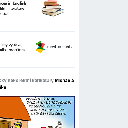
icky nekorektní karikatury
Michaela
áka