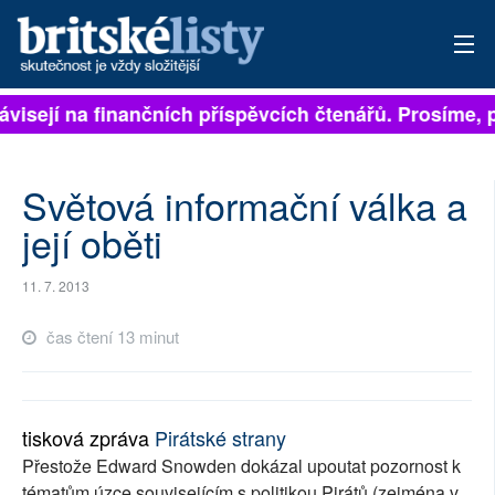
visejí na finančních příspěvcích čtenářů. Prosíme, při
PŘIHLÁSIT
AKTUÁLNÍ VYDÁNÍ
Světová informační válka a
ARCHIV
její oběti
ROZHOVORY
11. 7. 2013
TÉMATA
čas čtení 13 minut
NEJČTENĚJŠÍ ZA 7 DNÍ
AUTOŘI
tisková zpráva
Pirátské strany
Přestože Edward Snowden dokázal upoutat pozornost k
PŘÍSPĚVKY NA PROVOZ
tématům úzce souvisejícím s politikou Pirátů (zejména v