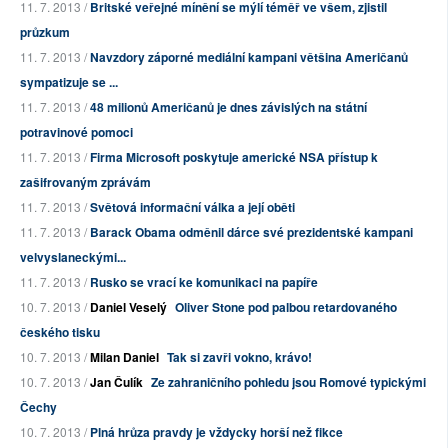
11. 7. 2013 /
Britské veřejné mínění se mýlí téměř ve všem, zjistil
průzkum
11. 7. 2013 /
Navzdory záporné mediální kampani většina Američanů
sympatizuje se ...
11. 7. 2013 /
48 milionů Američanů je dnes závislých na státní
potravinové pomoci
11. 7. 2013 /
Firma Microsoft poskytuje americké NSA přístup k
zašifrovaným zprávám
11. 7. 2013 /
Světová informační válka a její oběti
11. 7. 2013 /
Barack Obama odměnil dárce své prezidentské kampani
velvyslaneckými...
11. 7. 2013 /
Rusko se vrací ke komunikaci na papíře
10. 7. 2013 /
Daniel Veselý
Oliver Stone pod palbou retardovaného
českého tisku
10. 7. 2013 /
Milan Daniel
Tak si zavři vokno, krávo!
10. 7. 2013 /
Jan Čulík
Ze zahraničního pohledu jsou Romové typickými
Čechy
10. 7. 2013 /
Plná hrůza pravdy je vždycky horší než fikce