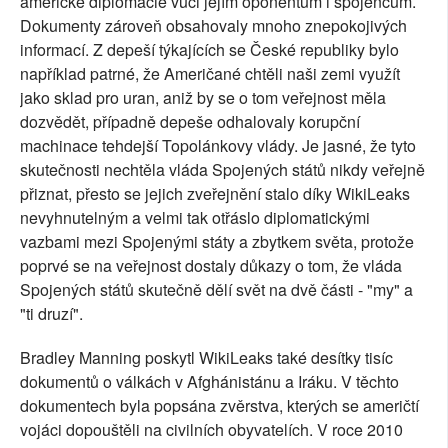
americké diplomacie vůči jejím oponentům i spojencům.
Dokumenty zároveň obsahovaly mnoho znepokojivých
informací. Z depeší týkajících se České republiky bylo
například patrné, že Američané chtěli naši zemi využít
jako sklad pro uran, aniž by se o tom veřejnost měla
dozvědět, případně depeše odhalovaly korupční
machinace tehdejší Topolánkovy vlády. Je jasné, že tyto
skutečnosti nechtěla vláda Spojených států nikdy veřejně
přiznat, přesto se jejich zveřejnění stalo díky WikiLeaks
nevyhnutelným a velmi tak otřáslo diplomatickými
vazbami mezi Spojenými státy a zbytkem světa, protože
poprvé se na veřejnost dostaly důkazy o tom, že vláda
Spojených států skutečně dělí svět na dvě části - "my" a
"ti druzí".
Bradley Manning poskytl WikiLeaks také desítky tisíc
dokumentů o válkách v Afghánistánu a Iráku. V těchto
dokumentech byla popsána zvěrstva, kterých se američtí
vojáci dopouštěli na civilních obyvatelích. V roce 2010