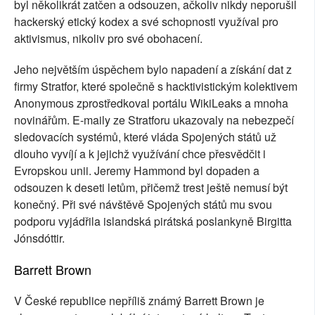
byl několikrát zatčen a odsouzen, ačkoliv nikdy neporušil
hackerský etický kodex a své schopnosti využíval pro
aktivismus, nikoliv pro své obohacení.
Jeho největším úspěchem bylo napadení a získání dat z
firmy Stratfor, které společně s hacktivistickým kolektivem
Anonymous zprostředkoval portálu WikiLeaks a mnoha
novinářům. E-maily ze Stratforu ukazovaly na nebezpečí
sledovacích systémů, které vláda Spojených států už
dlouho vyvíjí a k jejichž využívání chce přesvědčit i
Evropskou unii. Jeremy Hammond byl dopaden a
odsouzen k deseti letům, přičemž trest ještě nemusí být
konečný. Při své návštěvě Spojených států mu svou
podporu vyjádřila islandská pirátská poslankyně Birgitta
Jónsdóttir.
Barrett Brown
V České republice nepříliš známý Barrett Brown je