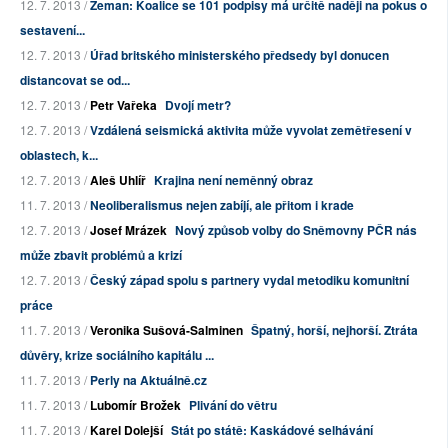
12. 7. 2013 /
Zeman: Koalice se 101 podpisy má určitě naději na pokus o
sestavení...
12. 7. 2013 /
Úřad britského ministerského předsedy byl donucen
distancovat se od...
12. 7. 2013 /
Petr Vařeka
Dvojí metr?
12. 7. 2013 /
Vzdálená seismická aktivita může vyvolat zemětřesení v
oblastech, k...
12. 7. 2013 /
Aleš Uhlíř
Krajina není neměnný obraz
11. 7. 2013 /
Neoliberalismus nejen zabíjí, ale přitom i krade
12. 7. 2013 /
Josef Mrázek
Nový způsob volby do Sněmovny PČR nás
může zbavit problémů a krizí
12. 7. 2013 /
Český západ spolu s partnery vydal metodiku komunitní
práce
11. 7. 2013 /
Veronika Sušová-Salminen
Špatný, horší, nejhorší. Ztráta
důvěry, krize sociálního kapitálu ...
11. 7. 2013 /
Perly na Aktuálně.cz
11. 7. 2013 /
Lubomír Brožek
Plivání do větru
11. 7. 2013 /
Karel Dolejší
Stát po státě: Kaskádové selhávání