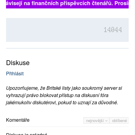
 závisejí na finančních příspěvcích čtenářů. Prosíme, 
14044
Diskuse
Přihlásit
Upozorňujeme, že Britské listy jako soukromý server si
vyhrazují právo blokovat přístup na diskusní fóra
jakémukoliv diskutérovi, pokud to uznají za důvodné.
Komentáře
nejnovější
oblíbené
Diskuse je prázdná.