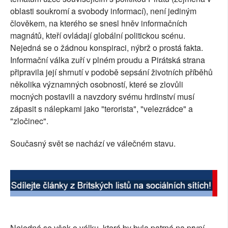
oblasti soukromí a svobody informací), není jediným
SOCIÁLNÍ SÍTĚ
člověkem, na kterého se snesl hněv informačních
magnátů, kteří ovládají globální politickou scénu.
RUBRIKY
Nejedná se o žádnou konspiraci, nýbrž o prostá fakta.
Informační válka zuří v plném proudu a Pirátská strana
PLNÁ VERZE STRÁNEK
připravila její shrnutí v podobě sepsání životních příběhů
několika významných osobností, které se zlovůli
mocných postavili a navzdory svému hrdinství musí
zápasit s nálepkami jako "terorista", "velezrádce" a
"zločinec".
Současný svět se nachází ve válečném stavu.
Nejedná se však o válku, která by byla patrná na první