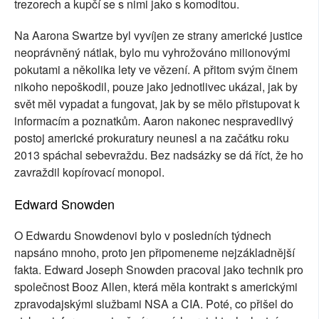
trezorech a kupčí se s nimi jako s komoditou.
Na Aarona Swartze byl vyvíjen ze strany americké justice
neoprávněný nátlak, bylo mu vyhrožováno milionovými
pokutami a několika lety ve vězení. A přitom svým činem
nikoho nepoškodil, pouze jako jednotlivec ukázal, jak by
svět měl vypadat a fungovat, jak by se mělo přistupovat k
informacím a poznatkům. Aaron nakonec nespravedlivý
postoj americké prokuratury neunesl a na začátku roku
2013 spáchal sebevraždu. Bez nadsázky se dá říct, že ho
zavraždil kopírovací monopol.
Edward Snowden
O Edwardu Snowdenovi bylo v posledních týdnech
napsáno mnoho, proto jen připomeneme nejzákladnější
fakta. Edward Joseph Snowden pracoval jako technik pro
společnost Booz Allen, která měla kontrakt s americkými
zpravodajskými službami NSA a CIA. Poté, co přišel do