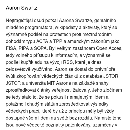
Aaron Swartz
Nejtragičtější osud potkal Aarona Swartze, geniálního
mladého programátora, wikipedisty a aktivisty, který se
významně podílel na protestech proti mezinárodním
dohodám typu ACTA a TPP a americkým zákonům jako
FISA, PIPA a SOPA. Byl velkým zastáncem Open Acces,
tedy volného přístupu k informacím, a významně se
podílel kupříkladu na vývoji RSS, které je dnes
celosvětově využíváno. Aaron se dostal do právní pře
kvůli zkopírování vědeckých článků z databáze JSTOR.
JSTOR a univerzita MIT Aarona na základě snahy
zprostředkovat články veřejnosti žalovaly. Jeho zločinem
se tedy stalo to, že se pokusil nemajetným lidem a
potažmo i chudým státům zprostředkovat výsledky
vědeckých prací, které by už z principu měly být vždy
dostupné všem lidem na světě bez rozdílu. Namísto toho
jsou nové vědecké poznatky patentovány, uzamčeny v