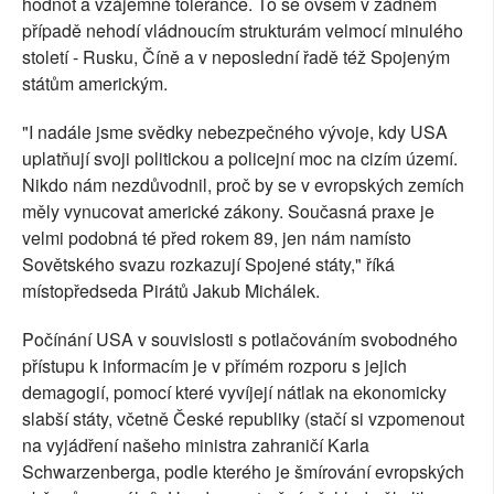
hodnot a vzájemné tolerance. To se ovšem v žádném
případě nehodí vládnoucím strukturám velmocí minulého
století - Rusku, Číně a v neposlední řadě též Spojeným
státům americkým.
"I nadále jsme svědky nebezpečného vývoje, kdy USA
uplatňují svoji politickou a policejní moc na cizím území.
Nikdo nám nezdůvodnil, proč by se v evropských zemích
měly vynucovat americké zákony. Současná praxe je
velmi podobná té před rokem 89, jen nám namísto
Sovětského svazu rozkazují Spojené státy," říká
místopředseda Pirátů Jakub Michálek.
Počínání USA v souvislosti s potlačováním svobodného
přístupu k informacím je v přímém rozporu s jejich
demagogií, pomocí které vyvíjejí nátlak na ekonomicky
slabší státy, včetně České republiky (stačí si vzpomenout
na vyjádření našeho ministra zahraničí Karla
Schwarzenberga, podle kterého je šmírování evropských