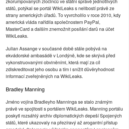
zkorumpovaných zločinců ve státní správě jednotlivých
států, potýkal se portál WikiLeaks s nelibostí právě ze
strany amerických úřadů. To vyvrcholilo v roce 2010, kdy
americká vláda nařídila společnostem PayPal,
MasterCard a dalším znemožnit posílání darů na účet
WikiLeaks.
Julian Assange v současné době stále pobývá na
ekvádorské ambasádě v Londýně, kde se skrývá před
vykonstruovanými obviněními, která mají za cíl
zdiskreditovat jeho osobu a tím i snížit důvěryhodnost
informací zveřejněných na WikiLeaks.
Bradley Manning
Jméno vojína Bradleyho Manninga se stalo známým
právě ve spojitosti s portálem WikiLeaks. Manning portálu
poskytl rozsáhlý archiv diplomatických depeší Spojených
států, které ukazovaly na přezíravý až arogantní přístup