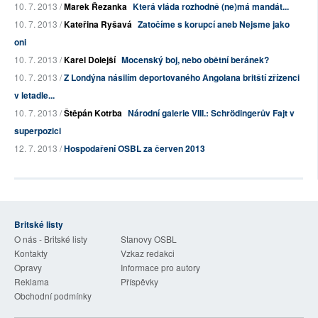
10. 7. 2013 /
Marek Řezanka
Která vláda rozhodně (ne)má mandát...
10. 7. 2013 /
Kateřina Ryšavá
Zatočíme s korupcí aneb Nejsme jako
oni
10. 7. 2013 /
Karel Dolejší
Mocenský boj, nebo obětní beránek?
10. 7. 2013 /
Z Londýna násilím deportovaného Angolana britští zřízenci
v letadle...
10. 7. 2013 /
Štěpán Kotrba
Národní galerie VIII.: Schrödingerův Fajt v
superpozici
12. 7. 2013 /
Hospodaření OSBL za červen 2013
Britské listy
O nás - Britské listy
Stanovy OSBL
Kontakty
Vzkaz redakci
Opravy
Informace pro autory
Reklama
Příspěvky
Obchodní podmínky