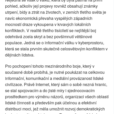
pohled, ačkoliv její projevy rovněž obsahují známky
utrpení, bídy a ztrát na životech, v zemích třetího světa je
navíc ekonomická převaha vyspělých západních
mocností draze vykoupena v krvavých lokálních
konfliktech. V realitě třetího tisíciletí se nejlítější boj
odehrává zcela skryt a bez povšimnutí většinové
populace. Jedná se o informační válku v kyberprostoru,
která se stala prvním skutečně celosvětovým konfliktem v
dějinách lidstva.
Pro pochopení tohoto mezinárodního boje, který v
současné době probíhá, je nutné poukázat na celkovou
informační, komunikační a mediální provázanost lidské
civilizace. Právě Internet, který sám o sobě nezná hranic,
se stal spojovacím a do jisté míry i sjednocovacím
prostředkem pro výměnu názorů, organizaci všech oblastí
lidské činnosti a především pak účelnou a efektivní
distribuci moci, jež měla umožnit rozvoj demokratických