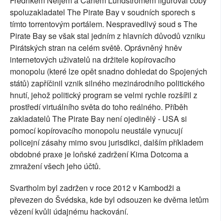
Fredrikem Neijem a Carlem Lundströmem figuroval coby
spoluzakladatel The Pirate Bay v soudních sporech s
tímto torrentovým portálem. Nespravedlivý soud s The
Pirate Bay se však stal jedním z hlavních důvodů vzniku
Pirátských stran na celém světě. Oprávněný hněv
internetových uživatelů na držitele kopírovacího
monopolu (které lze opět snadno dohledat do Spojených
států) zapříčinil vznik silného mezinárodního politického
hnutí, jehož politický program se velmi rychle rozšířil z
prostředí virtuálního světa do toho reálného. Příběh
zakladatelů The Pirate Bay není ojedinělý - USA si
pomocí kopírovacího monopolu neustále vynucují
policejní zásahy mimo svou jurisdikci, dalším příkladem
obdobné praxe je loňské zadržení Kima Dotcoma a
zmražení všech jeho účtů.
Svartholm byl zadržen v roce 2012 v Kambodži a
převezen do Švédska, kde byl odsouzen ke dvěma letům
vězení kvůli údajnému hackování.