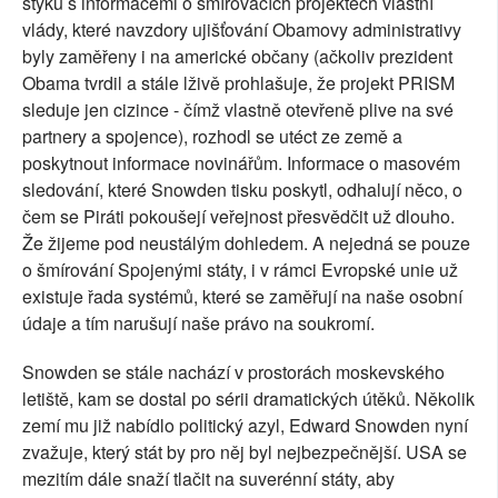
styku s informacemi o šmírovacích projektech vlastní
vlády, které navzdory ujišťování Obamovy administrativy
byly zaměřeny i na americké občany (ačkoliv prezident
Obama tvrdil a stále lživě prohlašuje, že projekt PRISM
sleduje jen cizince - čímž vlastně otevřeně plive na své
partnery a spojence), rozhodl se utéct ze země a
poskytnout informace novinářům. Informace o masovém
sledování, které Snowden tisku poskytl, odhalují něco, o
čem se Piráti pokoušejí veřejnost přesvědčit už dlouho.
Že žijeme pod neustálým dohledem. A nejedná se pouze
o šmírování Spojenými státy, i v rámci Evropské unie už
existuje řada systémů, které se zaměřují na naše osobní
údaje a tím narušují naše právo na soukromí.
Snowden se stále nachází v prostorách moskevského
letiště, kam se dostal po sérii dramatických útěků. Několik
zemí mu již nabídlo politický azyl, Edward Snowden nyní
zvažuje, který stát by pro něj byl nejbezpečnější. USA se
mezitím dále snaží tlačit na suverénní státy, aby