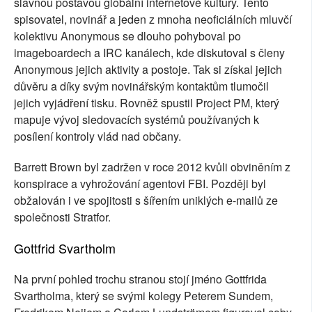
slavnou postavou globální internetové kultury. Tento
spisovatel, novinář a jeden z mnoha neoficiálních mluvčí
kolektivu Anonymous se dlouho pohyboval po
imageboardech a IRC kanálech, kde diskutoval s členy
Anonymous jejich aktivity a postoje. Tak si získal jejich
důvěru a díky svým novinářským kontaktům tlumočil
jejich vyjádření tisku. Rovněž spustil Project PM, který
mapuje vývoj sledovacích systémů používaných k
posílení kontroly vlád nad občany.
Barrett Brown byl zadržen v roce 2012 kvůli obviněním z
konspirace a vyhrožování agentovi FBI. Později byl
obžalován i ve spojitosti s šířením uniklých e-mailů ze
společnosti Stratfor.
Gottfrid Svartholm
Na první pohled trochu stranou stojí jméno Gottfrida
Svartholma, který se svými kolegy Peterem Sundem,