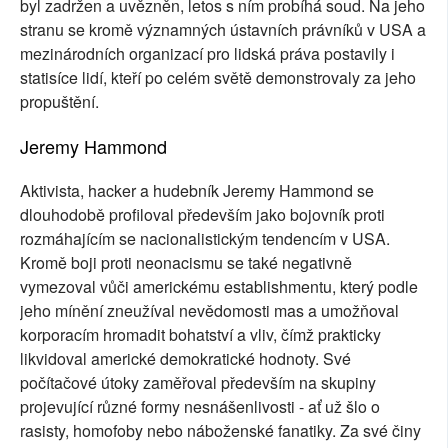
byl zadržen a uvězněn, letos s ním probíhá soud. Na jeho
stranu se kromě významných ústavních právníků v USA a
mezinárodních organizací pro lidská práva postavily i
statisíce lidí, kteří po celém světě demonstrovaly za jeho
propuštění.
Jeremy Hammond
Aktivista, hacker a hudebník Jeremy Hammond se
dlouhodobě profiloval především jako bojovník proti
rozmáhajícím se nacionalistickým tendencím v USA.
Kromě boji proti neonacismu se také negativně
vymezoval vůči americkému establishmentu, který podle
jeho mínění zneužíval nevědomosti mas a umožňoval
korporacím hromadit bohatství a vliv, čímž prakticky
likvidoval americké demokratické hodnoty. Své
počítačové útoky zaměřoval především na skupiny
projevující různé formy nesnášenlivosti - ať už šlo o
rasisty, homofoby nebo náboženské fanatiky. Za své činy