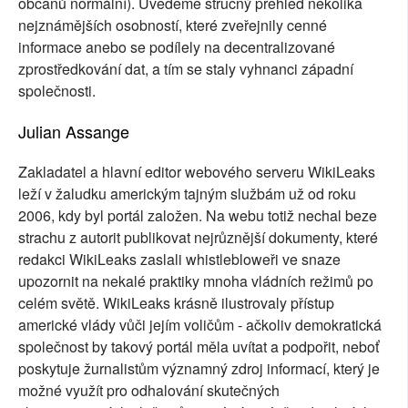
občanů normální). Uvedeme stručný přehled několika
nejznámějších osobností, které zveřejnily cenné
informace anebo se podílely na decentralizované
zprostředkování dat, a tím se staly vyhnanci západní
společnosti.
Julian Assange
Zakladatel a hlavní editor webového serveru WikiLeaks
leží v žaludku americkým tajným službám už od roku
2006, kdy byl portál založen. Na webu totiž nechal beze
strachu z autorit publikovat nejrůznější dokumenty, které
redakci WikiLeaks zaslali whistlebloweři ve snaze
upozornit na nekalé praktiky mnoha vládních režimů po
celém světě. WikiLeaks krásně ilustrovaly přístup
americké vlády vůči jejím voličům - ačkoliv demokratická
společnost by takový portál měla uvítat a podpořit, neboť
poskytuje žurnalistům významný zdroj informací, který je
možné využít pro odhalování skutečných