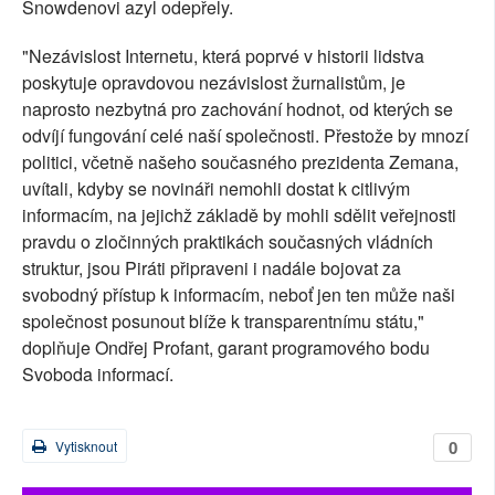
Snowdenovi azyl odepřely.
"Nezávislost Internetu, která poprvé v historii lidstva
poskytuje opravdovou nezávislost žurnalistům, je
naprosto nezbytná pro zachování hodnot, od kterých se
odvíjí fungování celé naší společnosti. Přestože by mnozí
politici, včetně našeho současného prezidenta Zemana,
uvítali, kdyby se novináři nemohli dostat k citlivým
informacím, na jejichž základě by mohli sdělit veřejnosti
pravdu o zločinných praktikách současných vládních
struktur, jsou Piráti připraveni i nadále bojovat za
svobodný přístup k informacím, neboť jen ten může naši
společnost posunout blíže k transparentnímu státu,"
doplňuje Ondřej Profant, garant programového bodu
Svoboda informací.
0
Vytisknout