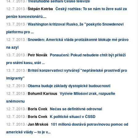
14. 7. 2013 /
Trestuhodné selhání České televize
12. 7. 2013 /
Štěpán Kotrba
Český rozhlas: To se nám to žere suši za
peníze koncesionářů....
13. 7. 2013 /
Washington kritizoval Rusko, že "poskytlo Snowdenovi
platformu pro ...
12. 7. 2013 /
Snowden: Americká vláda protizákonně blokuje mé právo
na azyl
13. 7. 2013 /
Petr Novák
Ponaučení: Pokud nebudete chtít být přítěží
pro státní kasu, stát ...
13. 7. 2013 /
Britští konzervativci vytvářejí "nepřátelské prostředí pro
imigranty"
12. 7. 2013 /
Obama buduje základy dystopické budoucnosti
12. 7. 2013 /
Bohumil Kartous
Vytřete Milošovi zrak, rozpusťte
sněmovnu
12. 7. 2013 /
Boris Cvek
Nečas se definitivně odrovnal
12. 7. 2013 /
Boris Cvek
K politické situaci v ČSSD
12. 7. 2013 /
Jan Mrskoš
101 milionů dostává potravinovou pomoc od
americké vlády -- to je v...