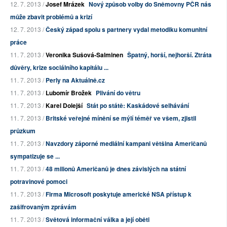
12. 7. 2013 /
Josef Mrázek
Nový způsob volby do Sněmovny PČR nás
může zbavit problémů a krizí
12. 7. 2013 /
Český západ spolu s partnery vydal metodiku komunitní
práce
11. 7. 2013 /
Veronika Sušová-Salminen
Špatný, horší, nejhorší. Ztráta
důvěry, krize sociálního kapitálu ...
11. 7. 2013 /
Perly na Aktuálně.cz
11. 7. 2013 /
Lubomír Brožek
Plivání do větru
11. 7. 2013 /
Karel Dolejší
Stát po státě: Kaskádové selhávání
11. 7. 2013 /
Britské veřejné mínění se mýlí téměř ve všem, zjistil
průzkum
11. 7. 2013 /
Navzdory záporné mediální kampani většina Američanů
sympatizuje se ...
11. 7. 2013 /
48 milionů Američanů je dnes závislých na státní
potravinové pomoci
11. 7. 2013 /
Firma Microsoft poskytuje americké NSA přístup k
zašifrovaným zprávám
11. 7. 2013 /
Světová informační válka a její oběti