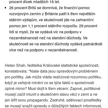
procent dívek mladších 16 let.
26 procent Britů se domnívá, že finanční pomoc
rozvojovým zemím z Británie patří k třem největším
státním výdajům, ve skutečnosti jde na zahraniční
pomoc jen 1,1 procent státního rozpočtu. 29 procent
lidí si myslí, že se vydává víc na podporu v
nezaměstnanosti než na starobní důchody. Ve
skutečnosti se na starobní důchody vydává patnáctkrát
více než na podporu v nezaměstnanosti.
Hetan Shah, ředitelka Královské statistické společnosti,
konstatovala: "Naše data jsou opravdovým problémem
pro politiky. Jak může vláda realizovat rozumnou politiku,
když je veřejné mínění co se týče faktů o společnosti
úplně mimo? Musí dojít k třem věcem: Zaprvé, politikové
musejí začít mluvit o skutečném stavu věcí v zemi a ne
jen šířit svou propagandu. Zadruhé, sdělovací prostředky
se musejí snažit opravdu o důležitých faktech informovat,