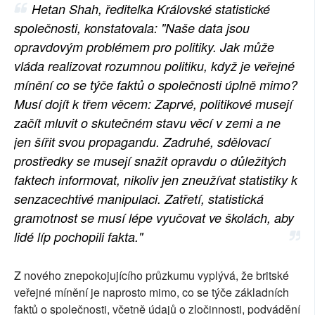
Hetan Shah, ředitelka Královské statistické
SOCIÁLNÍ SÍTĚ
společnosti, konstatovala: "Naše data jsou
opravdovým problémem pro politiky. Jak může
RUBRIKY
vláda realizovat rozumnou politiku, když je veřejné
PLNÁ VERZE STRÁNEK
mínění co se týče faktů o společnosti úplně mimo?
Musí dojít k třem věcem: Zaprvé, politikové musejí
začít mluvit o skutečném stavu věcí v zemi a ne
jen šířit svou propagandu. Zadruhé, sdělovací
prostředky se musejí snažit opravdu o důležitých
faktech informovat, nikoliv jen zneužívat statistiky k
senzacechtivé manipulaci. Zatřetí, statistická
gramotnost se musí lépe vyučovat ve školách, aby
lidé líp pochopili fakta."
Z nového znepokojujícího průzkumu vyplývá, že britské
veřejné mínění je naprosto mimo, co se týče základních
faktů o společnosti, včetně údajů o zločinnosti, podvádění