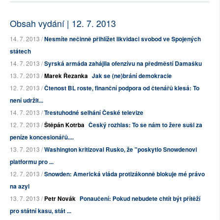
Obsah vydání | 12. 7. 2013
14. 7. 2013 /
Nesmíte nečinně přihlížet likvidaci svobod ve Spojených
státech
14. 7. 2013 /
Syrská armáda zahájila ofenzívu na předměstí Damašku
13. 7. 2013 /
Marek Řezanka
Jak se (ne)brání demokracie
12. 7. 2013 /
Čtenost BL roste, finanční podpora od čtenářů klesá: To
není udržit...
14. 7. 2013 /
Trestuhodné selhání České televize
12. 7. 2013 /
Štěpán Kotrba
Český rozhlas: To se nám to žere suši za
peníze koncesionářů....
13. 7. 2013 /
Washington kritizoval Rusko, že "poskytlo Snowdenovi
platformu pro ...
12. 7. 2013 /
Snowden: Americká vláda protizákonně blokuje mé právo
na azyl
13. 7. 2013 /
Petr Novák
Ponaučení: Pokud nebudete chtít být přítěží
pro státní kasu, stát ...