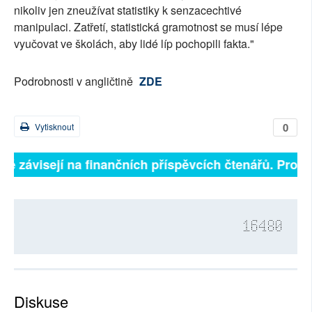
nikoliv jen zneužívat statistiky k senzacechtivé
manipulaci. Zatřetí, statistická gramotnost se musí lépe
vyučovat ve školách, aby lidé líp pochopili fakta."
Podrobnosti v angličtině
ZDE
0
Vytisknout
lně závisejí na finančních příspěvcích čtenářů. Prosím
16480
Diskuse