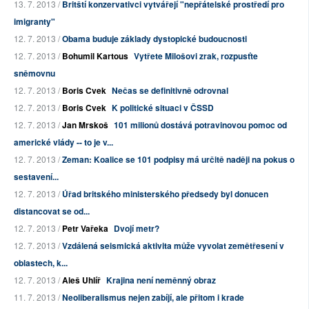
13. 7. 2013 /
Britští konzervativci vytvářejí "nepřátelské prostředí pro
imigranty"
12. 7. 2013 /
Obama buduje základy dystopické budoucnosti
12. 7. 2013 /
Bohumil Kartous
Vytřete Milošovi zrak, rozpusťte
sněmovnu
12. 7. 2013 /
Boris Cvek
Nečas se definitivně odrovnal
12. 7. 2013 /
Boris Cvek
K politické situaci v ČSSD
12. 7. 2013 /
Jan Mrskoš
101 milionů dostává potravinovou pomoc od
americké vlády -- to je v...
12. 7. 2013 /
Zeman: Koalice se 101 podpisy má určitě naději na pokus o
sestavení...
12. 7. 2013 /
Úřad britského ministerského předsedy byl donucen
distancovat se od...
12. 7. 2013 /
Petr Vařeka
Dvojí metr?
12. 7. 2013 /
Vzdálená seismická aktivita může vyvolat zemětřesení v
oblastech, k...
12. 7. 2013 /
Aleš Uhlíř
Krajina není neměnný obraz
11. 7. 2013 /
Neoliberalismus nejen zabíjí, ale přitom i krade