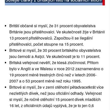
Britští občané si myslí, že 31 procent obyvatelstva
Británie jsou přistěhovalci. Ve skutečnosti žije v Británii
13 procent přistěhovalců. Započtou-li se ilegální
přistěhovalci, počet stoupne na 15 procent.
Britové si myslí, že 30 procent britského obyvatelstva
jsou černoši a Asijci. Ve skutečnosti je to 11 procent.
Britská veřejnost nevěří, že klesá zločinnost. Přitom
bylo v Anglii a ve Walesu v roce 2012 zaznamenáno o
19 procent méně trestných činů než v letech 2006-
2007 a o 53 procent méně než roku 1995.
Britové si myslí, že v zemi otěhotní pětadvacetkrát více
nezletilých dívek, než jsou oficiální odhady. Veřejnost
si myslí, že ročně otěhotní 15 procent dívek mladších
16 let, z oficiálních údajů vyplývá, že je to jen 0,6