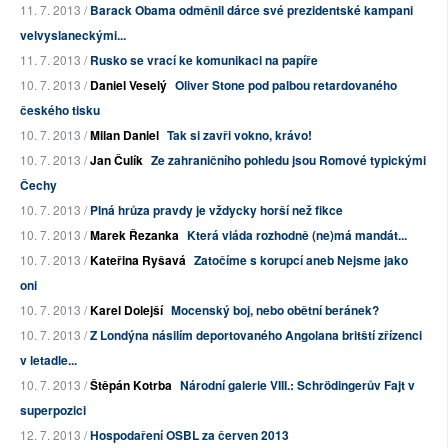
11. 7. 2013 /
Barack Obama odměnil dárce své prezidentské kampani
velvyslaneckými...
11. 7. 2013 /
Rusko se vrací ke komunikaci na papíře
10. 7. 2013 /
Daniel Veselý
Oliver Stone pod palbou retardovaného
českého tisku
10. 7. 2013 /
Milan Daniel
Tak si zavři vokno, krávo!
10. 7. 2013 /
Jan Čulík
Ze zahraničního pohledu jsou Romové typickými
Čechy
10. 7. 2013 /
Plná hrůza pravdy je vždycky horší než fikce
10. 7. 2013 /
Marek Řezanka
Která vláda rozhodně (ne)má mandát...
10. 7. 2013 /
Kateřina Ryšavá
Zatočíme s korupcí aneb Nejsme jako
oni
10. 7. 2013 /
Karel Dolejší
Mocenský boj, nebo obětní beránek?
10. 7. 2013 /
Z Londýna násilím deportovaného Angolana britští zřízenci
v letadle...
10. 7. 2013 /
Štěpán Kotrba
Národní galerie VIII.: Schrödingerův Fajt v
superpozici
12. 7. 2013 /
Hospodaření OSBL za červen 2013