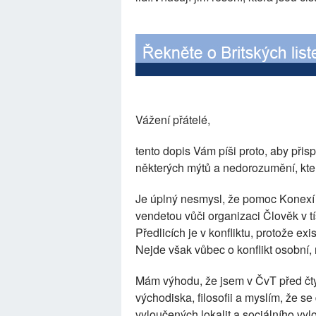
Vážení přátelé,
tento dopis Vám píši proto, aby přis
některých mýtů a nedorozumění, kter
Je úplný nesmysl, že pomoc Konexí 
vendetou vůči organizaci Člověk v t
Předlicích je v konfliktu, protože exi
Nejde však vůbec o konflikt osobní, 
Mám výhodu, že jsem v ČvT před čty
východiska, filosofii a myslím, že 
vyloučených lokalit a sociálního vy