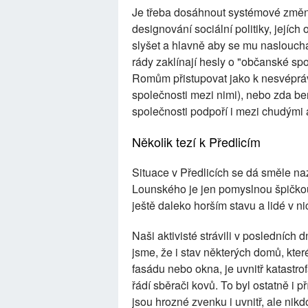
Je třeba dosáhnout systémové změny
designování sociální politiky, jejích 
slyšet a hlavně aby se mu nasloucha
rády zaklínají hesly o "občanské spol
Romům přistupovat jako k nesvéprá
společnosti mezi nimi), nebo zda b
společnosti podpoří i mezi chudými
Několik tezí k Předlicím
Situace v Předlicích se dá směle na
Lounského je jen pomyslnou špičkou 
ještě daleko horším stavu a lidé v ni
Naši aktivisté strávili v posledních 
jsme, že i stav některých domů, kte
fasádu nebo okna, je uvnitř katastr
řádí sběrači kovů. To byl ostatně i 
jsou hrozné zvenku i uvnitř, ale nikd