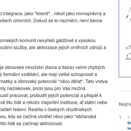
integrace, jako "klienti" , nikoli jako rovnoprávný a
a všech úrovních. Dokud se to nezmění, není šance
 romských komunit nevyřeší gádžové s vysokou
iální služby, ale aktivizace jejich vnitřních zdrojů a
e obrovské množství (tisíce a tisíce) velmi chytrých
ají formální vzdělání, ale mají velké schopnosti a
atiky a obrovský potenciál "něco dělat". Tato vrstva
ienty neziskovek, proto jsou pro Vás možná
usil pracovat, probudit jejich potenciál a přispět k
ě tito lidé a nikoliv majoritní instituce, ať státní nebo
Nejčt
siteli řešení. Realita v českých chudinských
vu, kdy se začíná utvářet něco jako "občanská
3.
to lidé se začínají aktivizovat.
Dů
tu