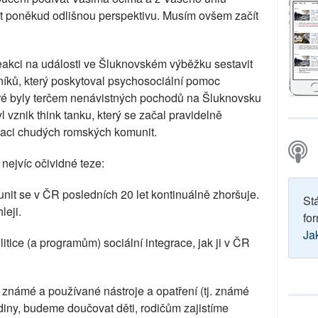
 poněkud odlišnou perspektivu. Musím ovšem začít
eakci na události ve Šluknovském výběžku sestavit
lníků, který poskytoval psychosociální pomoc
ré byly terčem nenávistných pochodů na Šluknovsku
l vznik think tanku, který se začal pravidelně
tuaci chudých romských komunit.
nejvíc očividné teze:
it se v ČR posledních 20 let kontinuálně zhoršuje.
St
leji.
for
Ja
tice (a programům) sociální integrace, jak ji v ČR
h známé a používané nástroje a opatření (tj. známé
odiny, budeme doučovat děti, rodičům zajistíme