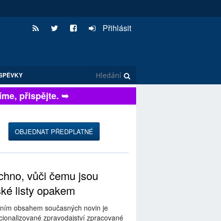
Přihlásit
SPĚVKY
, přispějte. ➥
OBJEDNAT PŘEDPLATNÉ
hno, vůči čemu jsou
ské listy opakem
ním obsahem současných novin je
ionalizované zpravodajství zpracované