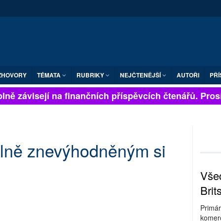
ZHOVORY
TÉMATA
RUBRIKY
NEJČTENĚJŠÍ
AUTOŘI
PŘÍ
ně závisejí na finančních příspěvcích čtenářů. Prosíme
lně znevýhodněným si
Všec
Brit
Primár
komerc