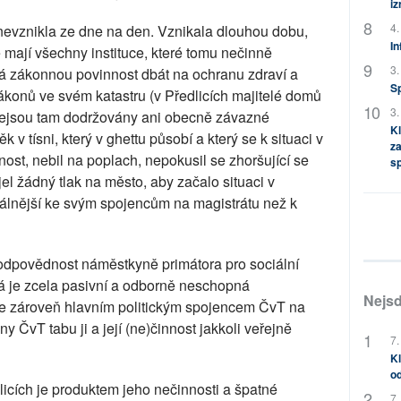
i
4.
h nevznikla ze dne na den. Vznikala dlouhou dobu,
In
mají všechny instituce, které tomu nečinně
3.
má zákonnou povinnost dbát na ochranu zdraví a
S
ákonů ve svém katastru (v Předlicích majitelé domů
3.
nejsou tam dodržovány ani obecně závazné
Kl
 v tísni, který v ghettu působí a který se k situaci v
za
nost, nebil na poplach, nepokusil se zhoršující se
s
jel žádný tlak na město, aby začalo situaci v
oajálnější ke svým spojencům na magistrátu než k
 odpovědnost náměstkyně primátora pro sociální
á je zcela pasivní a odborně neschopná
Nejsd
 je zároveň hlavním politickým spojencem ČvT na
ny ČvT tabu ji a její (ne)činnost jakkoli veřejně
7.
Kl
od
dlicích je produktem jeho nečinnosti a špatné
7.