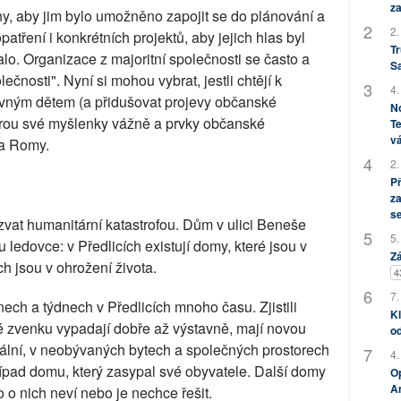
za
, aby jim bylo umožněno zapojit se do plánování a
2.
opatření i konkrétních projektů, aby jejich hlas byl
Tr
lo. Organizace z majoritní společnosti se často a
S
ečnosti". Nyní si mohou vybrat, jestli chtějí k
4.
vným dětem (a přidušovat projevy občanské
No
erou své myšlenky vážně a prvky občanské
Te
vá
 a Romy.
2.
P
za
s
zvat humanitární katastrofou. Dům v ulici Beneše
5.
ledovce: v Předlicích existují domy, které jsou v
Zá
ch jsou v ohrožení života.
4
7.
dnech a týdnech v Předlicích mnoho času. Zjistili
Kl
ré zvenku vypadají dobře až výstavně, mají novou
od
ofální, v neobývaných bytech a společných prostorech
4.
případ domu, který zasypal své obyvatele. Další domy
Op
Am
o o nich neví nebo je nechce řešit.