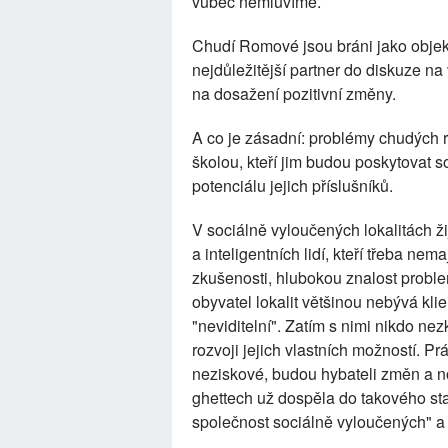
vůbec nemluvíme.
Chudí Romové jsou bráni jako objekt 
nejdůležitější partner do diskuze n
na dosažení pozitivní změny.
A co je zásadní: problémy chudých
školou, kteří jim budou poskytovat soc
potenciálu jejich příslušníků.
V sociálně vyloučených lokalitách žij
a inteligentních lidí, kteří třeba nem
zkušenosti, hlubokou znalost problem
obyvatel lokalit většinou nebývá kl
"neviditelní". Zatím s nimi nikdo nezk
rozvoji jejich vlastních možností. Práv
neziskové, budou hybateli změn a no
ghettech už dospěla do takového sta
společnost sociálně vyloučených" a ti