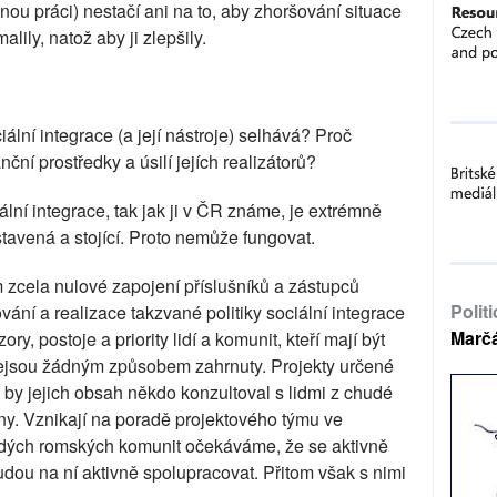
u práci) nestačí ani na to, aby zhoršování situace
ily, natož aby ji zlepšily.
ální integrace (a její nástroje) selhává? Proč
ční prostředky a úsilí jejích realizátorů?
iální integrace, tak jak ji v ČR známe, je extrémně
tavená a stojící. Proto nemůže fungovat.
 zcela nulové zapojení příslušníků a zástupců
Polit
ní a realizace takzvané politiky sociální integrace
Marč
ry, postoje a priority lidí a komunit, kteří mají být
í nejsou žádným způsobem zahrnuty. Projekty určené
by jejich obsah někdo konzultoval s lidmi z chudé
eny. Vznikají na poradě projektového týmu ve
udých romských komunit očekáváme, že se aktivně
udou na ní aktivně spolupracovat. Přitom však s nimi