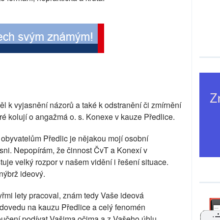
pěl k vyjasnění názorů a také k odstranění či zmírnění
é kolují o angažmá o. s. Konexe v kauze Předlice.
obyvatelům Předlic je nějakou mojí osobní
ísni. Nepopírám, že činnost ČvT a Konexí v
stuje velký rozpor v našem vidění i řešení situace.
nýbrž ideový.
řmi lety pracoval, znám tedy Vaše ideová
se dovedu na kauzu Předlice a celý fenomén
loučení podívat Vašima očima a z Vašeho úhlu