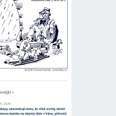
enější
 8. 2026
kazy nasvědčují tomu, že USA svrhly téměř
novou bombu na obytný dům v Íránu, přičemž