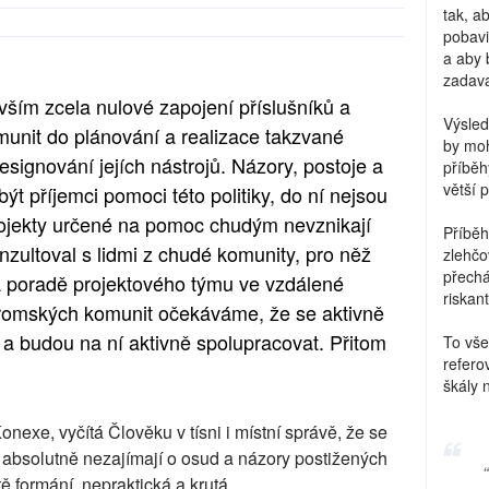
tak, a
pobavi
a aby 
zadava
ším zcela nulové zapojení příslušníků a
Výsled
nit do plánování a realizace takzvané
by moh
designování jejích nástrojů. Názory, postoje a
příběh
větší 
í být příjemci pomoci této politiky, do ní nejsou
jekty určené na pomoc chudým nevznikají
Příběh
nzultoval s lidmi z chudé komunity, pro něž
zlehčo
přechá
na poradě projektového týmu ve vzdálené
riskant
 romských komunit očekáváme, že se aktivně
 a budou na ní aktivně spolupracovat. Přitom
To vše
refero
škály 
exe, vyčítá Člověku v tísni i místní správě, že se
 absolutně nezajímají o osud a názory postižených
stě formání, nepraktická a krutá.