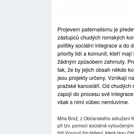
Projevem paternalismu je předev
zástupců chudých romských komu
politiky sociální integrace a do 
priority lidí a komunit, kteří maj
žádným způsobem zahrnuty. Pro
tak, že by jejich obsah někdo ko
jsou projekty určeny. Vznikají 
pražské kanceláři. Od chudých
zapojí do procesu své integrace
však s nimi vůbec nemluvíme.
Míra Brož, z Občanského sdružení Kon
při tzv. pomoci sociálně vyloučeným
lidí.Vnucují jim řešení, která jsou či