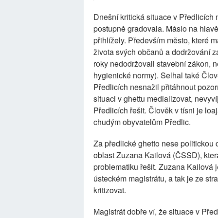
Dnešní kritická situace v Předlicíc
postupně gradovala. Máslo na hlavě 
přihlížely. Především město, které 
života svých občanů a dodržování z
roky nedodržovali stavební zákon, 
hygienické normy). Selhal také Člověk
Předlicích nesnažil přitáhnout pozor
situaci v ghettu medializovat, nevyví
Předlicích řešit. Člověk v tísni je l
chudým obyvatelům Předlic.
Za předlické ghetto nese politickou
oblast Zuzana Kailová (ČSSD), kter
problematiku řešit. Zuzana Kailová
ústeckém magistrátu, a tak je ze stra
kritizovat.
Magistrát dobře ví, že situace v Pře