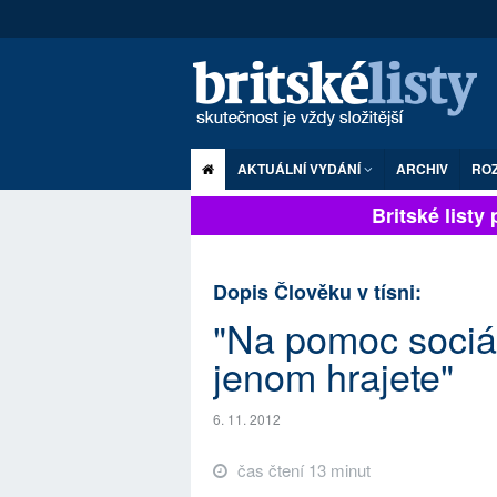
AKTUÁLNÍ VYDÁNÍ
ARCHIV
RO
Britské listy pl
Dopis Člověku v tísni:
"Na pomoc sociá
jenom hrajete"
6. 11. 2012
čas čtení 13 minut