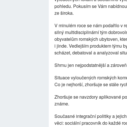
pohledu. Pokusím se Vám nabídnout
ze široka.
V minulém roce se nám podařilo v r
silný multidisciplinární tým dobrovo
obyvatelům romských ubytoven, kte
i jinde. Vedlejším produktem týmu by
scházet, debatoval a analyzoval si
Shrnu jen nejpodstatnější a zároveň 
Situace vyloučených romských komun
Co je nejhorší, zhoršuje se stále rych
Zhoršuje se navzdory aplikované poli
známe.
Současné integrační politiky a jejic
věci: sociální pracovník do každé r