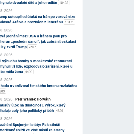
hynulo dvouleté dítě a jeho rodiče
10422
 8. 2026
ump ustoupil od útoků na Írán po varování ze
aúdské Arábie a hrozbách z Teheránu
10171
 8. 2026
vá jednání mezi USA a Íránem jsou pro
herán „poslední šancí“, jak zabránit eskalaci
lky, tvrdí Trump
7507
 8. 2026
ři výbuchu bomby v moskevské restauraci
hynuli tři lidé; explodovalo zařízení, které u
ebe měla žena
4400
 8. 2026
hada trvanlivosti římského betonu rozluštěna
363
 8. 2026
Petr Waniek Horváth
ausův útok na důstojnost. Výrok, který
haluje celý jeho politický příběh
4329
 8. 2026
uštěni Spojenými státy: Palestinští
eričané uvízli ve vlně násilí ze strany