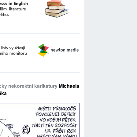
icky nekorektní karikatury
Michaela
áka