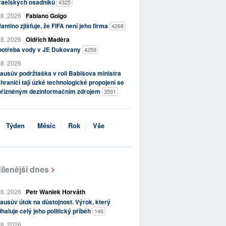
zraelských osadníků
4325
 8. 2026
Fabiano Golgo
fantino zjišťuje, že FIFA není jeho firma
4268
 8. 2026
Oldřich Maděra
potřeba vody v JE Dukovany
4259
 8. 2026
ausův podržtaška v roli Babišova ministra
hraničí tají úzké technologické propojení se
přízněným dezinformačním zdrojem
3591
Týden
Měsíc
Rok
Vše
ílenější dnes
 8. 2026
Petr Waniek Horváth
ausův útok na důstojnost. Výrok, který
haluje celý jeho politický příběh
146
 8. 2026