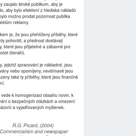
by zaujalo široké publikum, aby je
lo, aby bylo efektivní z hlediska nákladů
bylo možno prodat pozornost publika
telům reklamy.
kem je, že jsou přehlíženy příběhy, které
ly pohoršit, a přednost dostávají
y, které jsou přijatelné a zábavné pro
počet čtenářů.
y, jejichž zpracování je nákladné, jsou
vány nebo opomíjeny, nevšímavě jsou
zeny také ty příběhy, které jsou finančně
ní.
 vede k homogenizaci obsahu novin, k
vání o bezpečných otázkách a omezení
názorů a vyjadřovaných myšlenek.
R.G. Picard, (2004)
“Commercialism and newspaper