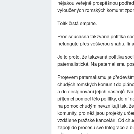
nějakou veřejně prospěšnou podřadno
vyloučených romských komunit zpomal
Tolik čistá empirie.
Proč současná takzvaná politika soci
nefunguje přes veškerou snahu, finan
Je to proto, že takzvaná politika soc
paternalistická. Na paternalismu pos
Projevem paternalismu je především
chudých romských komunit do plánová
a do designování jejích nástrojů. Názo
příjemci pomoci této politiky, do n
na pomoc chudým nevznikají tak, že 
komunity, pro něž jsou projekty urč
vzdálené pražské kanceláři. Od ch
zapojí do procesu své integrace a b