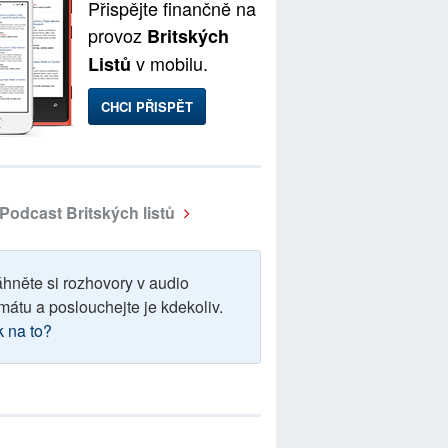
Přispějte finančně na
provoz
Britských
v mobilu.
Listů
CHCI PŘISPĚT
Podcast Britských listů
áhněte si rozhovory v audio
mátu a poslouchejte je kdekoliv.
k na to?