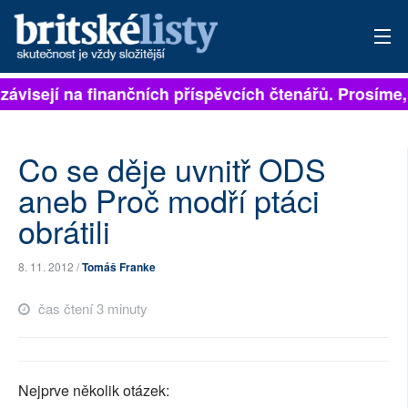
závisejí na finančních příspěvcích čtenářů. Prosíme, 
PŘIHLÁSIT
AKTUÁLNÍ VYDÁNÍ
Co se děje uvnitř ODS
ARCHIV
aneb Proč modří ptáci
obrátili
ROZHOVORY
TÉMATA
8. 11. 2012 /
Tomáš Franke
NEJČTENĚJŠÍ ZA 7 DNÍ
čas čtení 3 minuty
AUTOŘI
PŘÍSPĚVKY NA PROVOZ
Nejprve několik otázek: