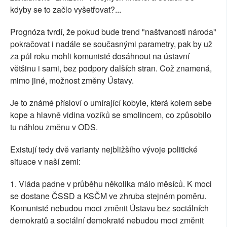
kdyby se to začlo vyšetřovat?...
Prognóza tvrdí, že pokud bude trend "naštvanosti národa"
pokračovat i nadále se současnými parametry, pak by už
za půl roku mohli komunisté dosáhnout na ústavní
většinu i sami, bez podpory dalších stran. Což znamená,
mimo jiné, možnost změny Ústavy.
Je to známé přísloví o umírající kobyle, která kolem sebe
kope a hlavně vidina vozíků se smolincem, co způsobilo
tu náhlou změnu v ODS.
Existují tedy dvě varianty nejbližšího vývoje politické
situace v naší zemi:
1. Vláda padne v průběhu několika málo měsíců. K moci
se dostane ČSSD a KSČM ve zhruba stejném poměru.
Komunisté nebudou moci změnit Ústavu bez sociálních
demokratů a sociální demokraté nebudou moci změnit