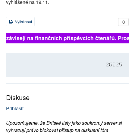
vyhlášené na 19.11.
0
Vytisknout
ně závisejí na finančních příspěvcích čtenářů. Prosíme
26225
Diskuse
Přihlásit
Upozorňujeme, že Britské listy jako soukromý server si
vyhrazují právo blokovat přístup na diskusní fóra