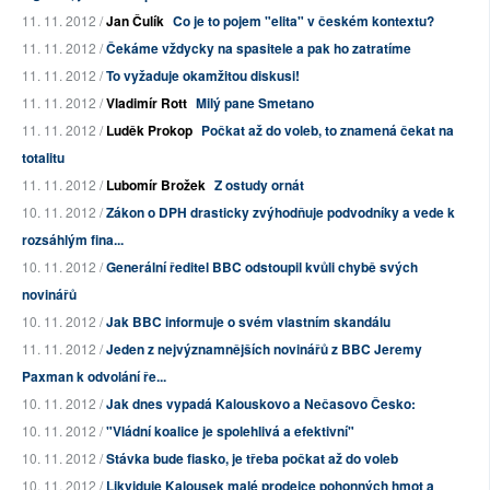
11. 11. 2012 /
Jan Čulík
Co je to pojem "elita" v českém kontextu?
11. 11. 2012 /
Čekáme vždycky na spasitele a pak ho zatratíme
11. 11. 2012 /
To vyžaduje okamžitou diskusi!
11. 11. 2012 /
Vladimír Rott
Milý pane Smetano
11. 11. 2012 /
Luděk Prokop
Počkat až do voleb, to znamená čekat na
totalitu
11. 11. 2012 /
Lubomír Brožek
Z ostudy ornát
10. 11. 2012 /
Zákon o DPH drasticky zvýhodňuje podvodníky a vede k
rozsáhlým fina...
10. 11. 2012 /
Generální ředitel BBC odstoupil kvůli chybě svých
novinářů
10. 11. 2012 /
Jak BBC informuje o svém vlastním skandálu
11. 11. 2012 /
Jeden z nejvýznamnějších novinářů z BBC Jeremy
Paxman k odvolání ře...
10. 11. 2012 /
Jak dnes vypadá Kalouskovo a Nečasovo Česko:
10. 11. 2012 /
"Vládní koalice je spolehlivá a efektivní"
10. 11. 2012 /
Stávka bude fiasko, je třeba počkat až do voleb
10. 11. 2012 /
Likviduje Kalousek malé prodejce pohonných hmot a