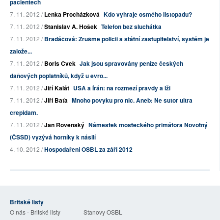
pacientech
7. 11. 2012 /
Lenka Procházková
Kdo vyhraje osmého listopadu?
7. 11. 2012 /
Stanislav A. Hošek
Telefon bez sluchátka
7. 11. 2012 /
Bradáčová: Zrušme policii a státní zastupitelství, systém je
založe...
7. 11. 2012 /
Boris Cvek
Jak jsou spravovány peníze českých
daňových poplatníků, když u evro...
7. 11. 2012 /
Jiří Kalát
USA a Írán: na rozmezí pravdy a lži
7. 11. 2012 /
Jiří Baťa
Mnoho povyku pro nic. Aneb: Ne sutor ultra
crepidam.
7. 11. 2012 /
Jan Rovenský
Náměstek mosteckého primátora Novotný
(ČSSD) vyzývá horníky k násilí
4. 10. 2012 /
Hospodaření OSBL za září 2012
Britské listy
O nás - Britské listy
Stanovy OSBL