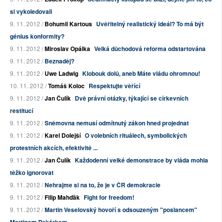
si vykoledovali
9. 11. 2012 /
Bohumil Kartous
Uvěřitelný realistický ideál? To má být
génius konformity?
9. 11. 2012 /
Miroslav Opálka
Velká důchodová reforma odstartována
9. 11. 2012 /
Beznaděj?
9. 11. 2012 /
Uwe Ladwig
Klobouk dolů, aneb Máte vládu ohromnou!
10. 11. 2012 /
Tomáš Koloc
Respektujte věřící
9. 11. 2012 /
Jan Čulík
Dvě právní otázky, týkající se církevních
restitucí
9. 11. 2012 /
Sněmovna nemusí odmítnutý zákon hned projednat
9. 11. 2012 /
Karel Dolejší
O volebních rituálech, symbolických
protestních akcích, efektivitě ...
9. 11. 2012 /
Jan Čulík
Každodenní velké demonstrace by vláda mohla
těžko ignorovat
9. 11. 2012 /
Nehrajme si na to, že je v ČR demokracie
9. 11. 2012 /
Filip Mahďák
Fight for freedom!
9. 11. 2012 /
Martin Veselovský hovoří s odsouzeným "poslancem"