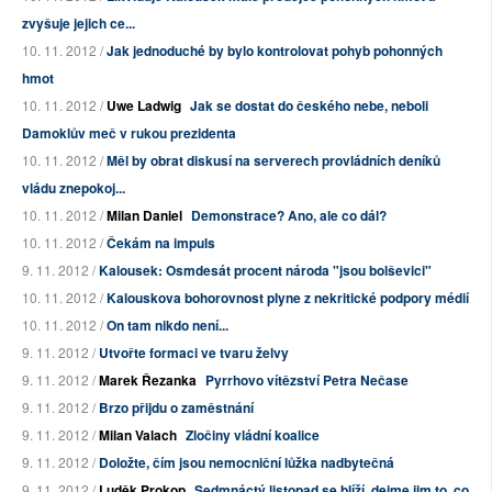
zvyšuje jejich ce...
10. 11. 2012 /
Jak jednoduché by bylo kontrolovat pohyb pohonných
hmot
10. 11. 2012 /
Uwe Ladwig
Jak se dostat do českého nebe, neboli
Damoklův meč v rukou prezidenta
10. 11. 2012 /
Měl by obrat diskusí na serverech provládních deníků
vládu znepokoj...
10. 11. 2012 /
Milan Daniel
Demonstrace? Ano, ale co dál?
10. 11. 2012 /
Čekám na impuls
9. 11. 2012 /
Kalousek: Osmdesát procent národa "jsou bolševici"
10. 11. 2012 /
Kalouskova bohorovnost plyne z nekritické podpory médií
10. 11. 2012 /
On tam nikdo není...
9. 11. 2012 /
Utvořte formaci ve tvaru želvy
9. 11. 2012 /
Marek Řezanka
Pyrrhovo vítězství Petra Nečase
9. 11. 2012 /
Brzo přijdu o zaměstnání
9. 11. 2012 /
Milan Valach
Zločiny vládní koalice
9. 11. 2012 /
Doložte, čím jsou nemocniční lůžka nadbytečná
9. 11. 2012 /
Luděk Prokop
Sedmnáctý listopad se blíží, dejme jim to, co