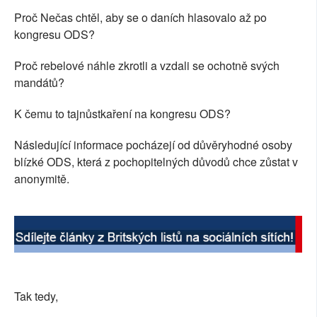
Proč Nečas chtěl, aby se o daních hlasovalo až po
SOCIÁLNÍ SÍTĚ
kongresu ODS?
RUBRIKY
Proč rebelové náhle zkrotli a vzdali se ochotně svých
mandátů?
PLNÁ VERZE STRÁNEK
K čemu to tajnůstkaření na kongresu ODS?
Následující informace pocházejí od důvěryhodné osoby
blízké ODS, která z pochopitelných důvodů chce zůstat v
anonymitě.
Tak tedy,