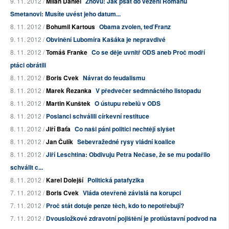
9. 11. 2012 /
Milan Daniel
Znovu: Jak psát do vězení Romanu
Smetanovi: Musíte uvést jeho datum...
8. 11. 2012 /
Bohumil Kartous
Obama zvolen, teď Franz
9. 11. 2012 /
Obvinění Lubomíra Kašáka je nepravdivé
8. 11. 2012 /
Tomáš Franke
Co se děje uvnitř ODS aneb Proč modří
ptáci obrátili
8. 11. 2012 /
Boris Cvek
Návrat do feudalismu
8. 11. 2012 /
Marek Řezanka
V předvečer sedmnáctého listopadu
8. 11. 2012 /
Martin Kunštek
O ústupu rebelů v ODS
8. 11. 2012 /
Poslanci schválili církevní restituce
8. 11. 2012 /
Jiří Baťa
Co naši páni politici nechtějí slyšet
8. 11. 2012 /
Jan Čulík
Sebevražedné rysy vládní koalice
8. 11. 2012 /
Jiří Leschtina: Obdivuju Petra Nečase, že se mu podařilo
schválit c...
8. 11. 2012 /
Karel Dolejší
Politická patafyzika
7. 11. 2012 /
Boris Cvek
Vláda otevřeně závislá na korupci
7. 11. 2012 /
Proč stát dotuje penze těch, kdo to nepotřebují?
7. 11. 2012 /
Dvousložkové zdravotní pojištění je protiústavní podvod na