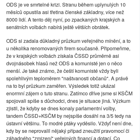
ODS je ve smrtelné krizi. Stranu během uplynulých 10
měsíců opustila asi třetina členské základny, více než
8000 lidí. A tento děj nyní, po zpackaných krajských a
senátních volbách nabírá ještě větších obrátek.
ODS si zadala důkladný průzkum veřejného mínění, a to
u několika renomovaných firem současně. Připomeňme,
že v krajských volbách získala ČSSD průměrně asi
dvojnásobek hlasů než ODS a komunisté jen o něco
menší. Je také známo, že čeští komunisté vždy byli
spolehlivým teploměrem "naštvanosti občanů". A právě
na to byl průzkum zaměřen. Výsledek totiž ukázal
enormní zájem o tuto stranu. Zatímco dříve jsme si KSČM
spojovali spíše s důchodci, dnes je situace jiná. Výzkum
zjistil, že kdyby se dnes konaly parlamentní volby,
tandem ČSSD+KSČM by nejspíše dosáhl na 3/5 tedy na
ústavní většinu. To modré ptáky vyděsilo. Vždyť není dne,
kdy by se neprovalil nějaký případ zneužití pravomocí či
záhadného "zmizení" veřejných financí a dotací. Co