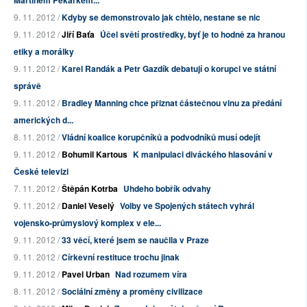
Martinem Pekárkem...
9. 11. 2012 /
Kdyby se demonstrovalo jak chtělo, nestane se nic
9. 11. 2012 /
Jiří Baťa
Účel světí prostředky, byť je to hodně za hranou
etiky a morálky
9. 11. 2012 /
Karel Randák a Petr Gazdík debatují o korupci ve státní
správě
9. 11. 2012 /
Bradley Manning chce přiznat částečnou vinu za předání
amerických d...
8. 11. 2012 /
Vládní koalice korupčníků a podvodníků musí odejít
9. 11. 2012 /
Bohumil Kartous
K manipulaci diváckého hlasování v
České televizi
7. 11. 2012 /
Štěpán Kotrba
Uhdeho bobřík odvahy
9. 11. 2012 /
Daniel Veselý
Volby ve Spojených státech vyhrál
vojensko-průmyslový komplex v ele...
9. 11. 2012 /
33 věcí, které jsem se naučila v Praze
9. 11. 2012 /
Církevní restituce trochu jinak
9. 11. 2012 /
Pavel Urban
Nad rozumem víra
8. 11. 2012 /
Sociální změny a proměny civilizace