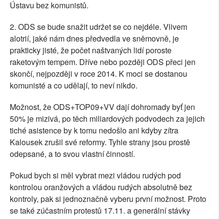
Ústavu bez komunistů.
2. ODS se bude snažit udržet se co nejdéle. Vlivem
alotrií, jaké nám dnes předvedla ve sněmovně, je
prakticky jisté, že počet naštvaných lidí poroste
raketovým tempem. Dříve nebo později ODS přeci jen
skončí, nejpozději v roce 2014. K moci se dostanou
komunisté a co udělají, to neví nikdo.
Možnost, že ODS+TOP09+VV dají dohromady byť jen
50% je mizivá, po těch miliardových podvodech za jejich
tiché asistence by k tomu nedošlo ani kdyby zítra
Kalousek zrušil své reformy. Tyhle strany jsou prostě
odepsané, a to svou vlastní činností.
Pokud bych si měl vybrat mezi vládou rudých pod
kontrolou oranžových a vládou rudých absolutně bez
kontroly, pak si jednoznačně vyberu první možnost. Proto
se také zúčastním protestů 17.11. a generální stávky