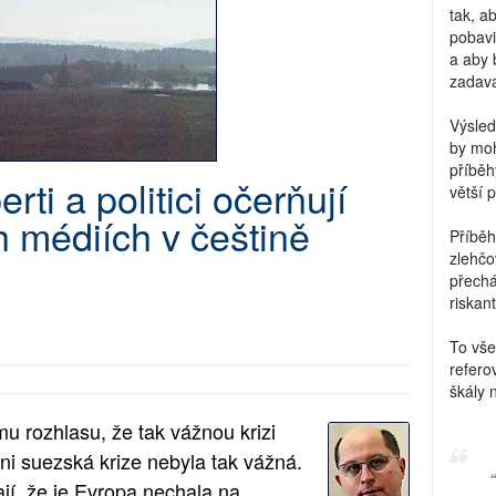
tak, a
pobavi
a aby 
zadava
Výsled
by moh
příběh
rti a politici očerňují
větší 
 médiích v češtině
Příběh
zlehčo
přechá
riskant
To vše
refero
škály 
u rozhlasu, že tak vážnou krizi
 suezská krize nebyla tak vážná.
jí, že je Evropa nechala na