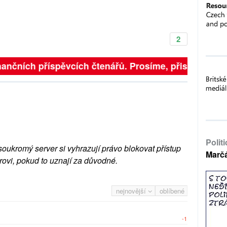
2
inančních příspěvcích čtenářů. Prosíme, přispějte. ➥
Polit
soukromý server si vyhrazují právo blokovat přístup
Marč
rovi, pokud to uznají za důvodné.
nejnovější
oblíbené
-1