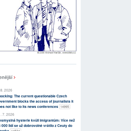
enější
 8. 2026
ocking: The current questionable Czech
vernment blocks the access of journalists it
es not like to its news conferences
14995
. 7. 2026
smyslná hysterie kvůli imigrantům: Více než
 000 lidí se už dobrovolně vrátilo z Ceuty do
aroka
14534