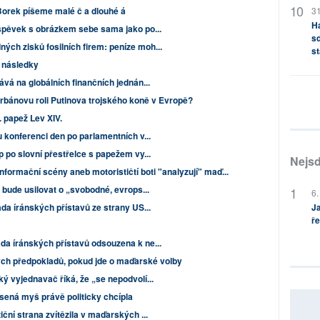
 Borek píšeme malé č a dlouhé á
31
H
íspěvek s obrázkem sebe sama jako po...
sd
ch zisků fosilních firem: peníze moh...
st
i následky
ává na globálních finančních jednán...
bánovu roli Putinova trojského koně v Evropě?
 papež Lev XIV.
 konferenci den po parlamentních v...
 po slovní přestřelce s papežem vy...
Nejsd
formační scény aneb motorističtí boti "analyzují" maď...
 bude usilovat o „svobodné, evrops...
6.
da íránských přístavů ze strany US...
Ja
ře
da íránských přístavů odsouzena k ne...
ch předpokladů, pokud jde o maďarské volby
ý vyjednavač říká, že „se nepodvolí...
sená myš právě politicky chcípla
ční strana zvítězila v maďarských ...