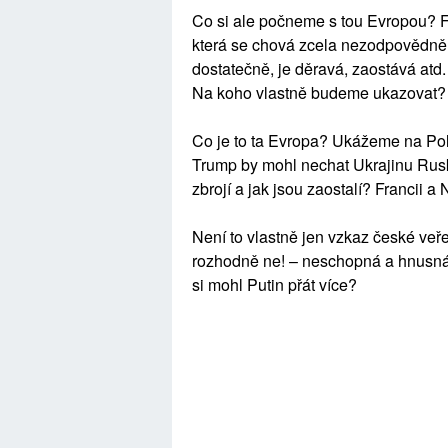
Co si ale počneme s tou Evropou? F
která se chová zcela nezodpovědně. 
dostatečně, je děravá, zaostává atd
Na koho vlastně budeme ukazovat
Co je to ta Evropa? Ukážeme na Polá
Trump by mohl nechat Ukrajinu Ru
zbrojí a jak jsou zaostalí? Francii
Není to vlastně jen vzkaz české veřej
rozhodně ne! – neschopná a hnusná
si mohl Putin přát více?