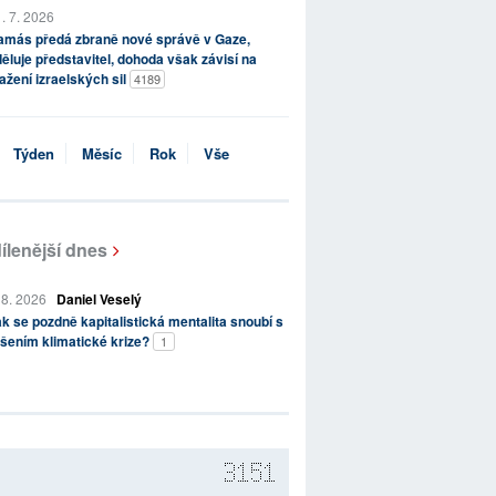
. 7. 2026
amás předá zbraně nové správě v Gaze,
ěluje představitel, dohoda však závisí na
ažení izraelských sil
4189
Týden
Měsíc
Rok
Vše
ílenější dnes
 8. 2026
Daniel Veselý
k se pozdně kapitalistická mentalita snoubí s
šením klimatické krize?
1
3151