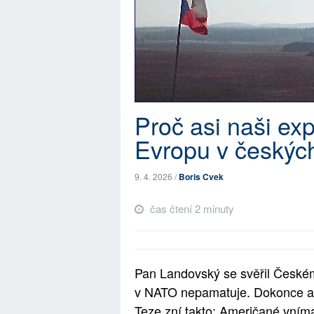
Proč asi naši expe
Evropu v českých
9. 4. 2026 /
Boris Cvek
čas čtení 2 minuty
Pan Landovský se svěřil Českém
v NATO nepamatuje. Dokonce ani
Teze zní takto: Američané vníma