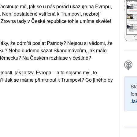
ascinuje mě, jak se u nás pořád ukazuje na Evropu,
Není dostatečně vstřícná k Trumpovi, nezbrojí
. Zrovna tady v České republice tohle umíme skvěle!
?
ky, že odmítli poslat Patrioty? Nejsou si vědomi, že
sku? Nebo budeme kázat Skandinávcům, jak málo
 a Německu? Na Českém rozhlase v češtině?
nosti, jak je tzv. Evropa – a to nejsme my!, to
? Jak se máme přimknout k Trumpovi? Co jiného by
St
for
Ja