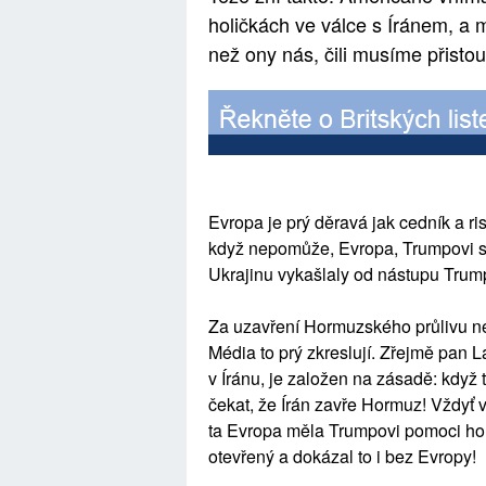
holičkách ve válce s Íránem, a 
než ony nás, čili musíme přistoup
Evropa je prý děravá jak cedník a ri
když nepomůže, Evropa, Trumpovi s Í
Ukrajinu vykašlaly od nástupu Trum
Za uzavření Hormuzského průlivu n
Média to prý zkreslují. Zřejmě pan
v Íránu, je založen na zásadě: když 
čekat, že Írán zavře Hormuz! Vždyť v
ta Evropa měla Trumpovi pomoci ho 
otevřený a dokázal to i bez Evropy!