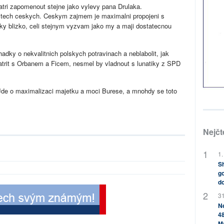
tri zapomenout stejne jako vylevy pana Drulaka.
e tech ceskych. Ceskym zajmem je maximalni propojeni s
 blizko, celi stejnym vyzvam jako my a maji dostatecnou
dky o nekvalitnich polskych potravinach a neblabolit, jak
rit s Orbanem a Ficem, nesmel by vladnout s lunatiky z SPD
 Jde o maximalizaci majetku a moci Burese, a mnohdy se toto
Nejčt
1.
Sh
go
do
31
Ne
48
M