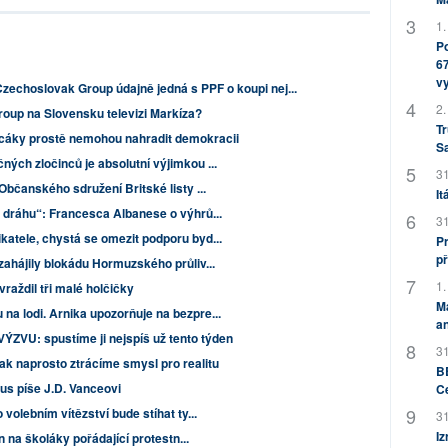
1.
Po
67
v
Czechoslovak Group údajně jedná s PPF o koupi nej...
2.
oup na Slovensku televizi Markíza?
Tr
áky prostě nemohou nahradit demokracii
S
ých zločinců je absolutní výjimkou ...
31
Občanského sdružení Britské listy ...
It
u dráhu“: Francesca Albanese o výhrů...
31
katele, chystá se omezit podporu byd...
Pr
př
ahájily blokádu Hormuzského průliv...
1.
vraždil tři malé holčičky
M
na lodi. Arnika upozorňuje na bezpre...
an
U: spustíme ji nejspíš už tento týden
31
ak naprosto ztrácíme smysl pro realitu
BB
us píše J.D. Vanceovi
C
volebním vítězství bude stíhat ty...
31
Iz
yn na školáky pořádající protestn...