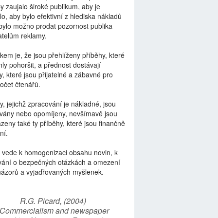
by zaujalo široké publikum, aby je
lo, aby bylo efektivní z hlediska nákladů
bylo možno prodat pozornost publika
telům reklamy.
kem je, že jsou přehlíženy příběhy, které
ly pohoršit, a přednost dostávají
y, které jsou přijatelné a zábavné pro
počet čtenářů.
y, jejichž zpracování je nákladné, jsou
vány nebo opomíjeny, nevšímavě jsou
zeny také ty příběhy, které jsou finančně
ní.
 vede k homogenizaci obsahu novin, k
vání o bezpečných otázkách a omezení
názorů a vyjadřovaných myšlenek.
R.G. Picard, (2004)
“Commercialism and newspaper