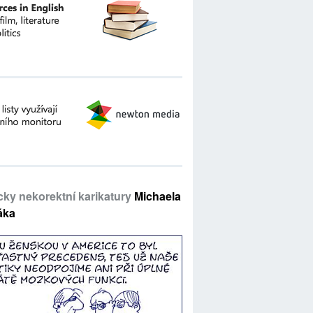
icky nekorektní karikatury
Michaela
áka