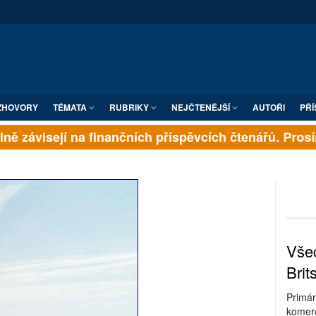
ZHOVORY
TÉMATA
RUBRIKY
NEJČTENĚJŠÍ
AUTOŘI
PŘÍ
ně závisejí na finančních příspěvcích čtenářů. Prosíme
Všec
Brit
Primár
komerc