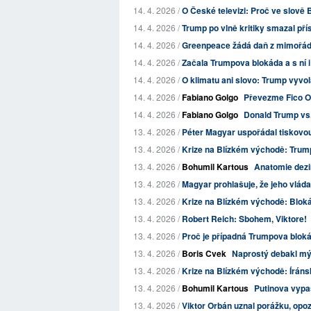
14. 4. 2026 /
O České televizi: Proč ve slově
14. 4. 2026 /
Trump po vlně kritiky smazal př
14. 4. 2026 /
Greenpeace žádá daň z mimořádný
14. 4. 2026 /
Začala Trumpova blokáda a s ní 
14. 4. 2026 /
O klimatu ani slovo: Trump vyvol
14. 4. 2026 /
Fabiano Golgo
Převezme Fico Or
14. 4. 2026 /
Fabiano Golgo
Donald Trump vs.
13. 4. 2026 /
Péter Magyar uspořádal tiskovou
13. 4. 2026 /
Krize na Blízkém východě: Trump
13. 4. 2026 /
Bohumil Kartous
Anatomie dezin
13. 4. 2026 /
Magyar prohlašuje, že jeho vláda
13. 4. 2026 /
Krize na Blízkém východě: Bloká
13. 4. 2026 /
Robert Reich: Sbohem, Viktore!
13. 4. 2026 /
Proč je případná Trumpova bloká
13. 4. 2026 /
Boris Cvek
Naprostý debakl mý
13. 4. 2026 /
Krize na Blízkém východě: Íránsk
13. 4. 2026 /
Bohumil Kartous
Putinova vypa
13. 4. 2026 /
Viktor Orbán uznal porážku, opozi