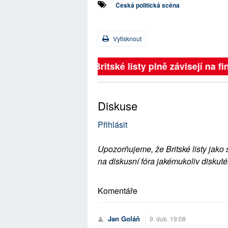
Česká politická scéna
Vytisknout
Britské listy plně závisejí na f
Diskuse
Přihlásit
Upozorňujeme, že Britské listy jako 
na diskusní fóra jakémukoliv diskuté
Komentáře
Jan Goláň
9. dub. 19:08