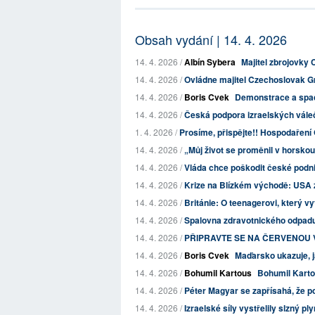
Obsah vydání | 14. 4. 2026
14. 4. 2026 /
Albín Sybera
Majitel zbrojovky 
14. 4. 2026 /
Ovládne majitel Czechoslovak Gr
14. 4. 2026 /
Boris Cvek
Demonstrace a spac
14. 4. 2026 /
Česká podpora izraelských válečn
1. 4. 2026 /
Prosíme, přispějte!! Hospodaření 
14. 4. 2026 /
„Můj život se proměnil v horsko
14. 4. 2026 /
Vláda chce poškodit české podni
14. 4. 2026 /
Krize na Blízkém východě: USA z
14. 4. 2026 /
Británie: O teenagerovi, který vy
14. 4. 2026 /
Spalovna zdravotnického odpadu 
14. 4. 2026 /
PŘIPRAVTE SE NA ČERVENOU VÝZV
14. 4. 2026 /
Boris Cvek
Maďarsko ukazuje, j
14. 4. 2026 /
Bohumil Kartous
Bohumil Karto
14. 4. 2026 /
Péter Magyar se zapřísahá, že po 
14. 4. 2026 /
Izraelské síly vystřelily slzný pl