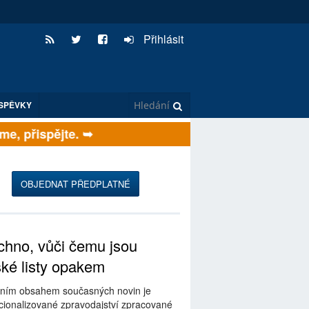
Přihlásit
SPĚVKY
, přispějte. ➥
OBJEDNAT PŘEDPLATNÉ
hno, vůči čemu jsou
ské listy opakem
ním obsahem současných novin je
ionalizované zpravodajství zpracované