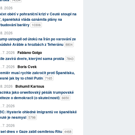
 8. 2026
čet obětí v pohraniční krizi v Ceutě stoupl na
, španělská vláda oznámila plány na
ybudování bariéry
10306
 8. 2026
ump ustoupil od útoků na Írán po varování ze
aúdské Arábie a hrozbách z Teheránu
8804
. 7. 2026
Fabiano Golgo
álie zavírá dveře, kterými sama prošla
7843
. 7. 2026
Boris Cvek
emiér musí rychle zakročit proti Španělsku,
esně jak by to chtěl Putin
7165
 8. 2026
Bohumil Kartous
acinka jako orwellovský pěšák trumpovské
titeze o demokracii (o skutečnosti)
6650
. 7. 2026
C: Hysterie ohledně imigrantů ve španělské
eutě je nesmysl
5798
. 7. 2026
rael dnes v Gaze zabil osmiletou Ritu
4468