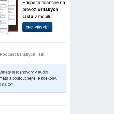
Přispějte finančně na
provoz
Britských
v mobilu.
Listů
CHCI PŘISPĚT
Podcast Britských listů
áhněte si rozhovory v audio
mátu a poslouchejte je kdekoliv.
k na to?