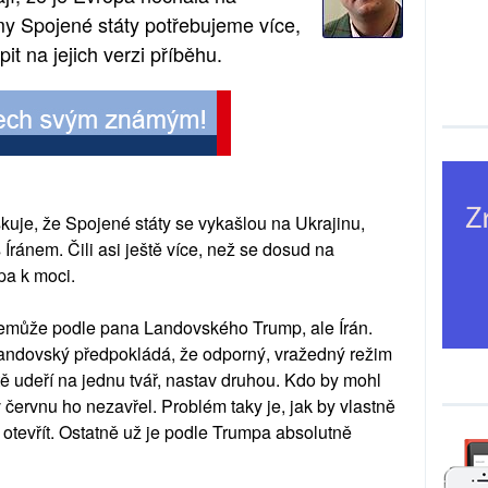
my Spojené státy potřebujeme více,
it na jejich verzi příběhu.
skuje, že Spojené státy se vykašlou na Ukrajinu,
ránem. Čili asi ještě více, než se dosud na
pa k moci.
emůže podle pana Landovského Trump, ale Írán.
 Landovský předpokládá, že odporný, vražedný režim
tě udeří na jednu tvář, nastav druhou. Kdo by mohl
 červnu ho nezavřel. Problém taky je, jak by vlastně
otevřít. Ostatně už je podle Trumpa absolutně