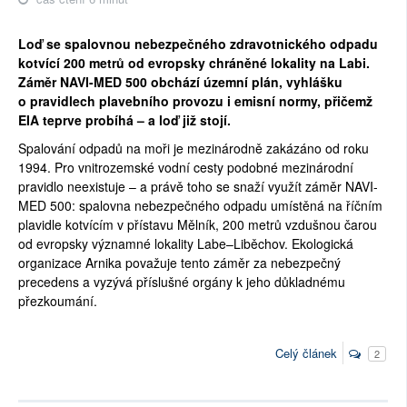
Loď se spalovnou nebezpečného zdravotnického odpadu
kotvící 200 metrů od evropsky chráněné lokality na Labi.
Záměr NAVI-MED 500 obchází územní plán, vyhlášku
o pravidlech plavebního provozu i emisní normy, přičemž
EIA teprve probíhá – a loď již stojí.
Spalování odpadů na moři je mezinárodně zakázáno od roku
1994. Pro vnitrozemské vodní cesty podobné mezinárodní
pravidlo neexistuje – a právě toho se snaží využít záměr NAVI-
MED 500: spalovna nebezpečného odpadu umístěná na říčním
plavidle kotvícím v přístavu Mělník, 200 metrů vzdušnou čarou
od evropsky významné lokality Labe–Liběchov. Ekologická
organizace Arnika považuje tento záměr za nebezpečný
precedens a vyzývá příslušné orgány k jeho důkladnému
přezkoumání.
Celý článek
2