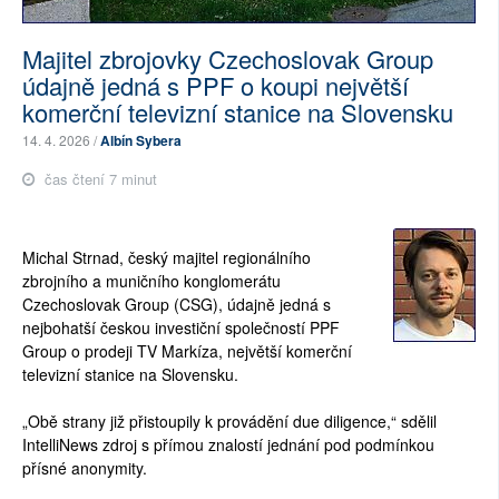
SOCIÁLNÍ SÍTĚ
Majitel zbrojovky Czechoslovak Group
RUBRIKY
údajně jedná s PPF o koupi největší
komerční televizní stanice na Slovensku
PLNÁ VERZE STRÁNEK
14. 4. 2026 /
Albín Sybera
čas čtení 7 minut
Michal Strnad, český majitel regionálního
zbrojního a muničního konglomerátu
Czechoslovak Group (CSG), údajně jedná s
nejbohatší českou investiční společností PPF
Group o prodeji TV Markíza, největší komerční
televizní stanice na Slovensku.
„Obě strany již přistoupily k provádění due diligence,“ sdělil
IntelliNews zdroj s přímou znalostí jednání pod podmínkou
přísné anonymity.