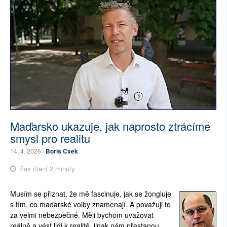
Maďarsko ukazuje, jak naprosto ztrácíme
smysl pro realitu
14. 4. 2026 /
Boris Cvek
čas čtení 2 minuty
Musím se přiznat, že mě fascinuje, jak se žongluje
s tím, co maďarské volby znamenají. A považuji to
za velmi nebezpečné. Měli bychom uvažovat
reálně a vést lidi k realitě, jinak nám přestanou