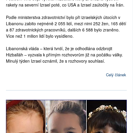
rakety na severní Izrael poté, co USA a Izrael zaútočily na Írán.
Podle ministerstva zdravotnictví bylo při izraelských útocích v
Libanonu zabito nejméně 2 055 lidí, mezi nimi 252 žen, 165 dětí
a 87 zdravotnických pracovníků, dalších 6 588 bylo zraněno.
Více než 1 milion lidí bylo vysídleno.
Libanonská vláda – která tvrdí, že je odhodlána odzbrojit
Hizballáh – vyzvala k přímým rozhovorům již na počátku války.
Minulý týden Izrael oznámil, že s rozhovory souhlasí.
Celý článek