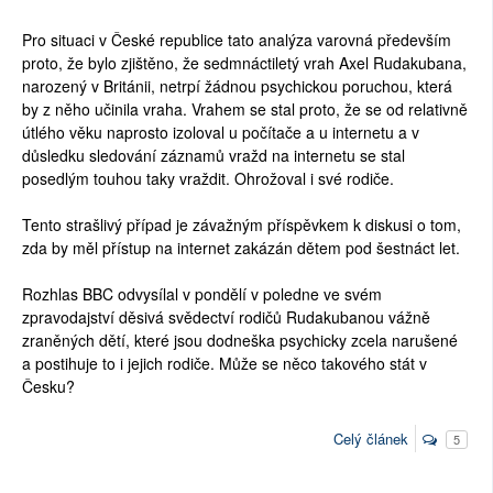
Pro situaci v České republice tato analýza varovná především
proto, že bylo zjištěno, že sedmnáctiletý vrah Axel Rudakubana,
narozený v Británii, netrpí žádnou psychickou poruchou, která
by z něho učinila vraha. Vrahem se stal proto, že se od relativně
útlého věku naprosto izoloval u počítače a u internetu a v
důsledku sledování záznamů vražd na internetu se stal
posedlým touhou taky vraždit. Ohrožoval i své rodiče.
Tento strašlivý případ je závažným příspěvkem k diskusi o tom,
zda by měl přístup na internet zakázán dětem pod šestnáct let.
Rozhlas BBC odvysílal v pondělí v poledne ve svém
zpravodajství děsivá svědectví rodičů Rudakubanou vážně
zraněných dětí, které jsou dodneška psychicky zcela narušené
a postihuje to i jejich rodiče. Může se něco takového stát v
Česku?
Celý článek
5