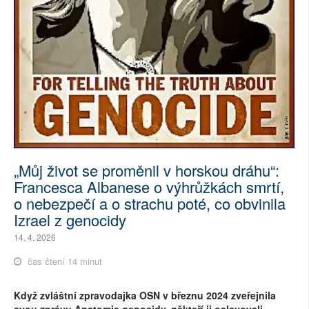
„Můj život se proměnil v horskou dráhu“:
Francesca Albanese o výhrůžkách smrtí,
o nebezpečí a o strachu poté, co obvinila
Izrael z genocidy
14. 4. 2026
čas čtení 14 minut
Když zvláštní zpravodajka OSN v březnu 2024 zveřejnila