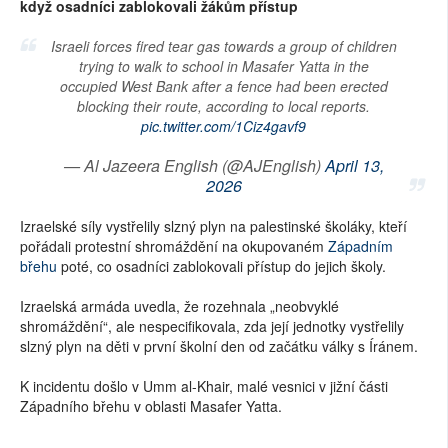
když osadníci zablokovali žákům přístup
Israeli forces fired tear gas towards a group of children
trying to walk to school in Masafer Yatta in the
occupied West Bank after a fence had been erected
blocking their route, according to local reports.
pic.twitter.com/1Ciz4gavf9
— Al Jazeera English (@AJEnglish)
April 13,
2026
Izraelské síly vystřelily slzný plyn na palestinské školáky, kteří
pořádali protestní shromáždění na okupovaném
Západním
břehu
poté, co osadníci zablokovali přístup do jejich školy.
Izraelská armáda uvedla, že rozehnala „neobvyklé
shromáždění“, ale nespecifikovala, zda její jednotky vystřelily
slzný plyn na děti v první školní den od začátku války s Íránem.
K incidentu došlo v Umm al-Khair, malé vesnici v jižní části
Západního břehu v oblasti Masafer Yatta.