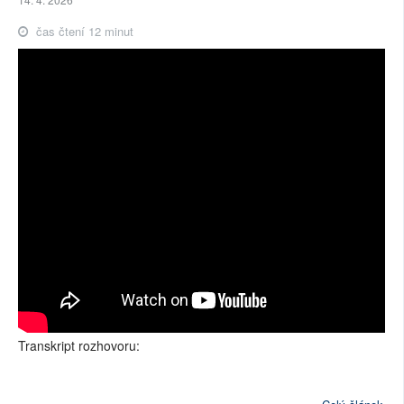
čas čtení 12 minut
Transkript rozhovoru: