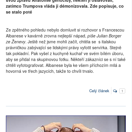
svou zprávu Anatomie genocidy, někteří ji oslavovali,
zatímco Trumpova vláda ji démonizovala. Zde popisuje, co
se stalo poté
Ze zpětného pohledu nebylo domluvit si rozhovor s Francescou
Albanese v kavárně zrovna nejlepší nápad,
píše Julian Borger
ze Ženevy
. Ještě než jsme mohli začít, chtěla se s italskou
právničkou zabývající se lidskými právy vyfotit servírka. Stejně
tak pokladní. Pak vyšel z kuchyně kuchař ve svém bílém úboru,
aby se přidal na skupinovou fotku. Někteří zákazníci se s ní také
chtěli vyfotografovat. Albanese byla ke všem příchozím milá a
hovorná ve třech jazycích, takže to chvíli trvalo.
Celý článek
1