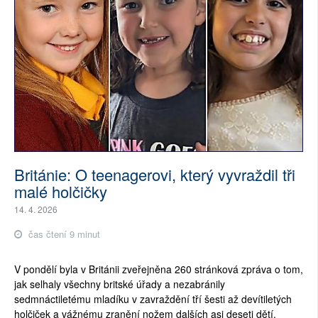
Británie: O teenagerovi, který vyvraždil tři
malé holčičky
14. 4. 2026
čas čtení 9 minut
V pondělí byla v Británii zveřejněna 260 stránková zpráva o tom,
jak selhaly všechny britské úřady a nezabránily
sedmnáctiletému mladíku v zavraždění tří šesti až devítiletých
holčiček a vážnému zranění nožem dalších asi deseti dětí.