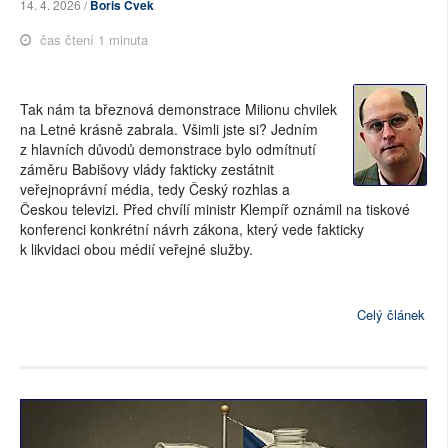
14. 4. 2026 /
Boris Cvek
čas čtení 1 minuta
Tak nám ta březnová demonstrace Milionu chvilek
na Letné krásně zabrala. Všimli jste si? Jedním
z hlavních důvodů demonstrace bylo odmítnutí
záměru Babišovy vlády fakticky zestátnit
veřejnoprávní média, tedy Český rozhlas a
Českou televizi. Před chvílí ministr Klempíř oznámil na tiskové
konferenci konkrétní návrh zákona, který vede fakticky
k likvidaci obou médií veřejné služby.
Celý článek