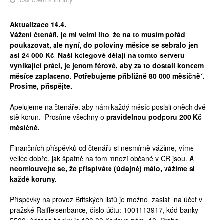
Aktualizace 14.4.
Vážení čtenáři, je mi velmi líto, že na to musím pořád
poukazovat, ale nyní, do poloviny měsíce se sebralo jen
asi 24 000 Kč. Naši kolegové dělají na tomto serveru
vynikající práci, je jenom férové, aby za to dostali koncem
měsíce zaplaceno. Potřebujeme přibližně 80 000 měsíčně´.
Prosíme, přispějte.
Apelujeme na čtenáře, aby nám každý měsíc poslali oněch dvě
stě korun. Prosíme všechny o
pravidelnou podporu 200 Kč
měsíčně.
Finančních příspěvků od čtenářů si nesmírně vážíme, víme
velice dobře, jak špatně na tom mnozí občané v ČR jsou.
A
neomlouvejte se, že přispíváte (údajně) málo, vážíme si
každé koruny.
Příspěvky na provoz Britských listů je možno zaslat na účet v
pražské Raiffeisenbance, číslo účtu: 1001113917, kód banky
5500. Adresa banky je 120 00 Karlovo nám. 10, Praha