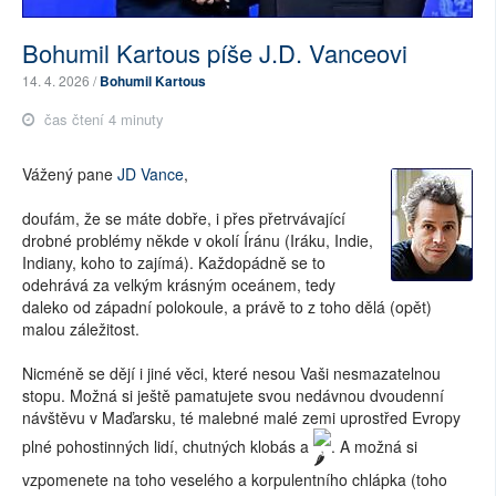
Bohumil Kartous píše J.D. Vanceovi
14. 4. 2026 /
Bohumil Kartous
čas čtení 4 minuty
Vážený pane
JD Vance
,
doufám, že se máte dobře, i přes přetrvávající
drobné problémy někde v okolí Íránu (Iráku, Indie,
Indiany, koho to zajímá). Každopádně se to
odehrává za velkým krásným oceánem, tedy
daleko od západní polokoule, a právě to z toho dělá (opět)
malou záležitost.
Nicméně se dějí i jiné věci, které nesou Vaši nesmazatelnou
stopu. Možná si ještě pamatujete svou nedávnou dvoudenní
návštěvu v Maďarsku, té malebné malé zemi uprostřed Evropy
plné pohostinných lidí, chutných klobás a
. A možná si
vzpomenete na toho veselého a korpulentního chlápka (toho