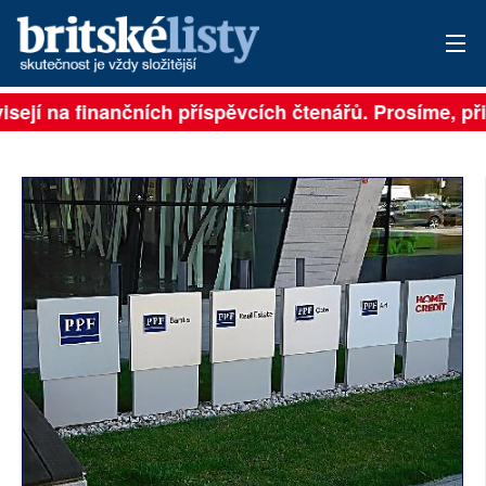
ně závisejí na finančních příspěvcích čtenářů. Prosíme
PŘIHLÁSIT
AKTUÁLNÍ VYDÁNÍ
ARCHIV
ROZHOVORY
TÉMATA
NEJČTENĚJŠÍ ZA 7 DNÍ
AUTOŘI
PŘÍSPĚVKY NA PROVOZ