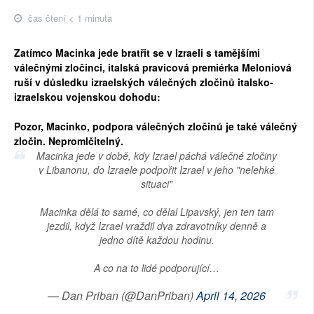
čas čtení < 1 minuta
Zatímco Macinka jede bratřit se v Izraeli s tamějšími
válečnými zločinci, italská pravicová premiérka Meloniová
ruší v důsledku izraelských válečných zločinů italsko-
izraelskou vojenskou dohodu:
Pozor, Macinko, podpora válečných zločinů je také válečný
zločin. Nepromlčitelný.
Macinka jede v době, kdy Izrael páchá válečné zločiny
v Libanonu, do Izraele podpořit Izrael v jeho "nelehké
situaci"
Macinka dělá to samé, co dělal Lipavský, jen ten tam
jezdil, když Izrael vraždil dva zdravotníky denně a
jedno dítě každou hodinu.
A co na to lidé podporující…
— Dan Priban (@DanPriban)
April 14, 2026