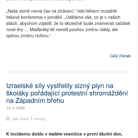
„Naše země nemá čas na ztrácení,“ řekl během rozsáhlé
tiskové konference v pondělí. „Uděláme vše, co je v našich
silách, abychom zajistili, že to skutečně bude znamenat začátek
nové éry … Maďarský lid nevolil pouhou změnu vlády, ale
úplnou změnu režimu.“
Celý článek
Izraelské síly vystřelily slzný plyn na
školáky pořádající protestní shromáždění
na Západním břehu
14. 4. 2026
čas čtení 3 minuty
K incidentu došlo v malém vesničce v první školní den,