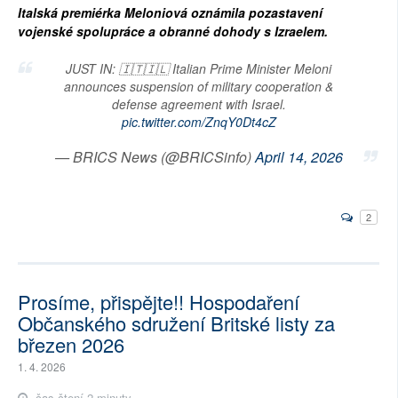
Italská premiérka Meloniová oznámila pozastavení
vojenské spolupráce a obranné dohody s Izraelem.
JUST IN: 🇮🇹🇮🇱 Italian Prime Minister Meloni
announces suspension of military cooperation &
defense agreement with Israel.
pic.twitter.com/ZnqY0Dt4cZ
— BRICS News (@BRICSinfo)
April 14, 2026
2
Prosíme, přispějte!! Hospodaření
Občanského sdružení Britské listy za
březen 2026
1. 4. 2026
čas čtení 2 minuty