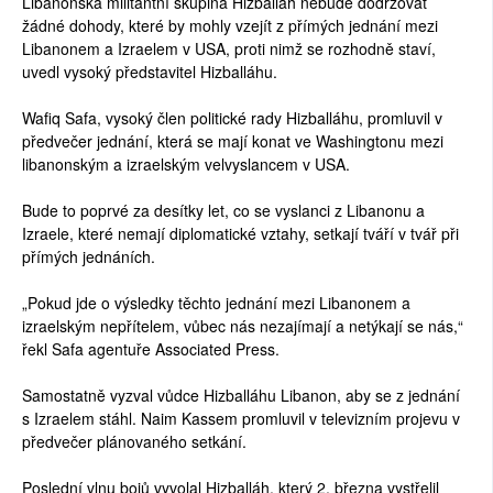
Libanonská militantní skupina Hizballáh nebude dodržovat
žádné dohody, které by mohly vzejít z přímých jednání mezi
Libanonem a Izraelem v USA, proti nimž se rozhodně staví,
uvedl vysoký představitel Hizballáhu.
Wafiq Safa, vysoký člen politické rady Hizballáhu, promluvil v
předvečer jednání, která se mají konat ve Washingtonu mezi
libanonským a izraelským velvyslancem v USA.
Bude to poprvé za desítky let, co se vyslanci z Libanonu a
Izraele, které nemají diplomatické vztahy, setkají tváří v tvář při
přímých jednáních.
„Pokud jde o výsledky těchto jednání mezi Libanonem a
izraelským nepřítelem, vůbec nás nezajímají a netýkají se nás,“
řekl Safa agentuře Associated Press.
Samostatně vyzval vůdce Hizballáhu Libanon, aby se z jednání
s Izraelem stáhl. Naim Kassem promluvil v televizním projevu v
předvečer plánovaného setkání.
Poslední vlnu bojů vyvolal Hizballáh, který 2. března vystřelil