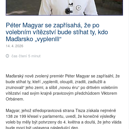
Péter Magyar se zapřísahá, že po
volebním vítězství bude stíhat ty, kdo
Maďarsko „vyplenili“
14. 4. 2026
čas čtení 5 minut
Maďarský nově zvolený premiér Péter Magyar se zapřísáhl, že
bude stíhat ty, kteří „vyplenili, oloupili, zradili, zadlužili a
zruinovali“ jeho zemi, a slíbil „novou éru“ po drtivém volebním
vítězství nad svým krajně pravicovým předchůdcem Viktorem
Orbánem.
Magyar, jehož středopravicová strana Tisza získala nejméně
138 ze 199 křesel v parlamentu, uvedl, že konečné výsledky
voleb by měly být potvrzeny do 4. května a doufá, že jeho vláda
bude moci být ustavena následující den.