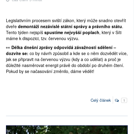
Legislativním procesem sviští zákon, který může snadno otevřít
dveře
demontáži nezávislé státní správy a právního státu
.
Tento týden nejspíš
spustíme nejvyšší poplach
, který v Síti
máme k dispozici, tzv. červenou výzvu.
👀
Délka dnešní zprávy odpovídá závažnosti sdělení –
dozvíte se:
co by návrh způsobil a kde se o něm dozvědět více,
jak se připravit na červenou výzvu (kdy a co udělat) a proč je
důležité nasměrovat energii právě do období po druhém čtení.
Pokud by se načasování změnilo, dáme vědět!
Celý článek
1