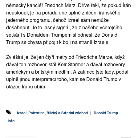
německý kancléř Friedrich Merz. Dříve řekl, že pokud Írán
neustoupí, je na pořadu dne úplné zničení íránského
jaderného programu, čehož Izrael sám nemůže
dosáhnout. Je to jasný signál, že z našeho včerejšího
setkání s Donaldem Trumpem si odnesl, že Donald
Trump se chystá připojit k boji na straně Izraele.
Zvláštní je, že jen čtyři metry od Friedricha Merze, když
dával ten rozhovor, stál Keir Starmer a dával rozhovory
americkým a britským médiím. A zatímco jste tady, podal
úplně jinou interpretaci toho, kam se Donald Trump v
otázce Íránu ubírá.
Izrael, Palestina, Blízký a Střední východ
|
Donald Trump
|
Írán