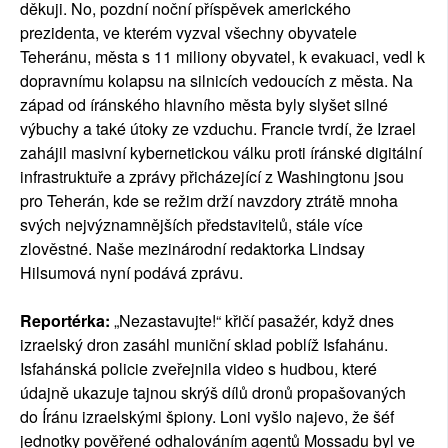
děkuji. No, pozdní noční příspěvek amerického
prezidenta, ve kterém vyzval všechny obyvatele
Teheránu, města s 11 miliony obyvatel, k evakuaci, vedl k
dopravnímu kolapsu na silnicích vedoucích z města. Na
západ od íránského hlavního města byly slyšet silné
výbuchy a také útoky ze vzduchu. Francie tvrdí, že Izrael
zahájil masivní kybernetickou válku proti íránské digitální
infrastruktuře a zprávy přicházející z Washingtonu jsou
pro Teherán, kde se režim drží navzdory ztrátě mnoha
svých nejvýznamnějších představitelů, stále více
zlověstné. Naše mezinárodní redaktorka Lindsay
Hilsumová nyní podává zprávu.
Reportérka:
„Nezastavujte!“ křičí pasažér, když dnes
izraelský dron zasáhl muniční sklad poblíž Isfahánu.
Isfahánská policie zveřejnila video s hudbou, které
údajně ukazuje tajnou skrýš dílů dronů propašovaných
do Íránu izraelskými špiony. Loni vyšlo najevo, že šéf
jednotky pověřené odhalováním agentů Mossadu byl ve