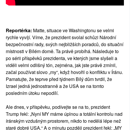
Reportérka:
Matte, situace ve Washingtonu se velmi
rychle vyvíjí. Víme, že prezident svolal schůzi Národní
bezpečnostní rady, svých nejbližších poradců, do situační
místnosti v Bílém domě. Ta právě probíhá. Následuje to
po sérii příspěvků prezidenta, ve kterých jsme slyšeli a
viděli velmi odlišný tón, zejména, jak jste právě zmínil,
začal používat slovo „my“, když hovořil o konfliktu v Íránu.
Pamatujte, že teprve před týdnem Bílý dům tvrdil, že
Izrael jedná jednostranně a že USA se na tomto
posledním útoku nepodílí.
Ale dnes, v příspěvku, podívejte se na to, prezident
Trump řekl: „Nyní MY máme úplnou a totální kontrolu nad
íránským vzdušným prostorem, nikdo to nedělá lépe než
staré dobré USA.“ A o minutu později prezident řekl: „MY