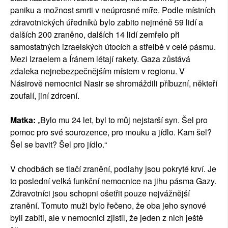
paniku a možnost smrti v neúprosné míře. Podle místních
zdravotnických úředníků bylo zabito nejméně 59 lidí a
dalších 200 zraněno, dalších 14 lidí zemřelo při
samostatných izraelských útocích a střelbě v celé pásmu.
Mezi Izraelem a Íránem létají rakety. Gaza zůstává
zdaleka nejnebezpečnějším místem v regionu. V
Násirově nemocnici Nasir se shromáždili příbuzní, někteří
zoufalí, jiní zdrcení.
Matka:
„Bylo mu 24 let, byl to můj nejstarší syn. Šel pro
pomoc pro své sourozence, pro mouku a jídlo. Kam šel?
Šel se bavit? Šel pro jídlo.“
V chodbách se tlačí zranění, podlahy jsou pokryté krví. Je
to poslední velká funkční nemocnice na jihu pásma Gazy.
Zdravotníci jsou schopni ošetřit pouze nejvážnější
zranění. Tomuto muži bylo řečeno, že oba jeho synové
byli zabiti, ale v nemocnici zjistil, že jeden z nich ještě