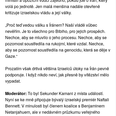
ministři a opoziční vůdci zajedno, pokud jde o Írán, který
volá po jednotě. Jen malá menšina nadále otevřeně
kritizuje izraelskou vládu a její války.
„Proč teď vedou válku s Íránem? Naší vládě vůbec
nevěřím. Je to všechno pro Bibiho, pro jejich prospěch.
Nechce, aby se mluvilo o jeho procesu. Nechce, aby se
pozornost soustředila na rukojmí, které vzdal. Nechce,
aby se pozornost soustředila na genocidu, která se děje v
Gaze.“
Prozatím však drtivá většina Izraelců útoky na Írán pevně
podporuje. I když nikdo neví, jak přesně by vítězství mělo
vypadat.
Moderátor:
To byl Sekunder Kamani z místa událostí.
Nyní se ke mně připojuje bývalý izraelský premiér Naftali
Bennett. V minulosti byl členem koalice s Benjaminem
Netanjahuem, ale v nedávném průzkumu veřejného