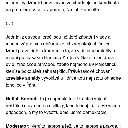
mínění byl Izraelci považován za vhodnějšího kandidáta
na premiéra. Vítejte v pořadu, Naftali Bennette.
(…)
Jedním z důvodů, proč jsou některé západní vlády a
mnoho západních občanů velmi znepokojeni tím, co
Izrael právě dělá s Íránem, je to, že vidí míru brutality a
ničení po masakru Hamásu 7. října v Gaze a jen dnes
bylo izraelskou armádou zabito nejméně 59 Palestinců,
kteří se pokoušeli sehnat jídlo. Právě takové chování
izraelské armády vyvolává u lidí velkou nejistotu ohledně
toho, co v Íránu.
Naftali Bennet:
To je naprostá lež. Izraelští vojáci
nestřílejí otevřeně na civilisty, kteří hledají jídlo. Ve všech
případech, a my to vyšetřujeme. Jsme demokracie.
Moderátor:
Není to naprostá lež. Je to naprostá pravda. I