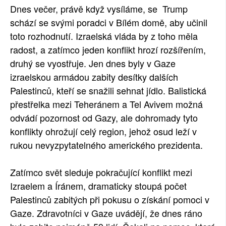
Dnes večer, právě když vysíláme, se Trump
schází se svými poradci v Bílém domě, aby učinil
toto rozhodnutí. Izraelská vláda by z toho měla
radost, a zatímco jeden konflikt hrozí rozšířením,
druhý se vyostřuje. Jen dnes byly v Gaze
izraelskou armádou zabity desítky dalších
Palestinců, kteří se snažili sehnat jídlo. Balistická
přestřelka mezi Teheránem a Tel Avivem možná
odvádí pozornost od Gazy, ale dohromady tyto
konflikty ohrožují celý region, jehož osud leží v
rukou nevyzpytatelného amerického prezidenta.
Zatímco svět sleduje pokračující konflikt mezi
Izraelem a Íránem, dramaticky stoupá počet
Palestinců zabitých při pokusu o získání pomoci v
Gaze. Zdravotníci v Gaze uvádějí, že dnes ráno