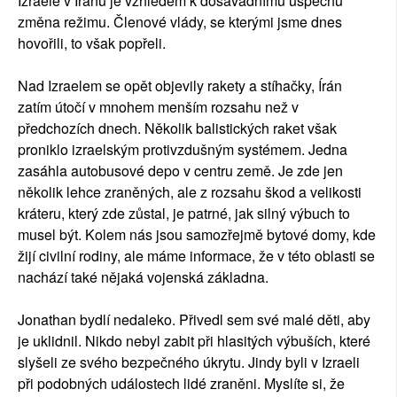
Izraele v Íránu je vzhledem k dosavadnímu úspěchu
změna režimu. Členové vlády, se kterými jsme dnes
hovořili, to však popřeli.
Nad Izraelem se opět objevily rakety a stíhačky, Írán
zatím útočí v mnohem menším rozsahu než v
předchozích dnech. Několik balistických raket však
proniklo izraelským protivzdušným systémem. Jedna
zasáhla autobusové depo v centru země. Je zde jen
několik lehce zraněných, ale z rozsahu škod a velikosti
kráteru, který zde zůstal, je patrné, jak silný výbuch to
musel být. Kolem nás jsou samozřejmě bytové domy, kde
žijí civilní rodiny, ale máme informace, že v této oblasti se
nachází také nějaká vojenská základna.
Jonathan bydlí nedaleko. Přivedl sem své malé děti, aby
je uklidnil. Nikdo nebyl zabit při hlasitých výbuších, které
slyšeli ze svého bezpečného úkrytu. Jindy byli v Izraeli
při podobných událostech lidé zraněni. Myslíte si, že