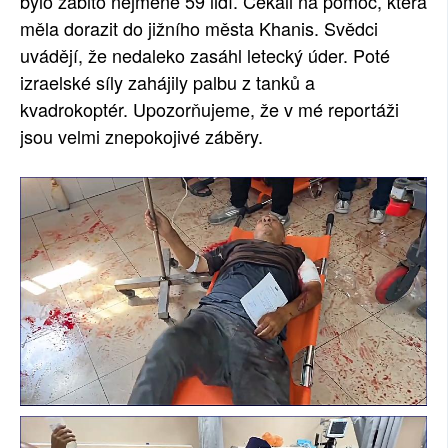
bylo zabito nejméně 59 lidí. Čekali na pomoc, která
měla dorazit do jižního města Khanis. Svědci
uvádějí, že nedaleko zasáhl letecký úder. Poté
izraelské síly zahájily palbu z tanků a
kvadrokoptér. Upozorňujeme, že v mé reportáži
jsou velmi znepokojivé záběry.