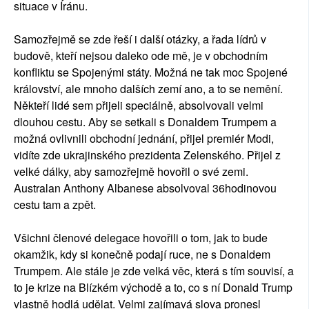
situace v Íránu.
Samozřejmě se zde řeší i další otázky, a řada lídrů v
budově, kteří nejsou daleko ode mě, je v obchodním
konfliktu se Spojenými státy. Možná ne tak moc Spojené
království, ale mnoho dalších zemí ano, a to se nemění.
Někteří lidé sem přijeli speciálně, absolvovali velmi
dlouhou cestu. Aby se setkali s Donaldem Trumpem a
možná ovlivnili obchodní jednání, přijel premiér Modi,
vidíte zde ukrajinského prezidenta Zelenského. Přijel z
velké dálky, aby samozřejmě hovořil o své zemi.
Australan Anthony Albanese absolvoval 36hodinovou
cestu tam a zpět.
Všichni členové delegace hovořili o tom, jak to bude
okamžik, kdy si konečně podají ruce, ne s Donaldem
Trumpem. Ale stále je zde velká věc, která s tím souvisí, a
to je krize na Blízkém východě a to, co s ní Donald Trump
vlastně hodlá udělat. Velmi zajímavá slova pronesl