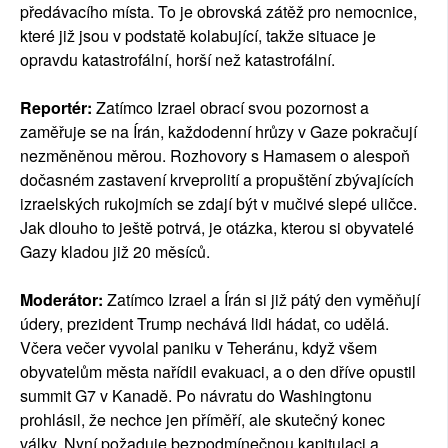
předávacího místa. To je obrovská zátěž pro nemocnice,
které již jsou v podstatě kolabující, takže situace je
opravdu katastrofální, horší než katastrofální.
Reportér:
Zatímco Izrael obrací svou pozornost a
zaměřuje se na Írán, každodenní hrůzy v Gaze pokračují
nezměněnou měrou. Rozhovory s Hamasem o alespoň
dočasném zastavení krveprolití a propuštění zbývajících
izraelských rukojmích se zdají být v mučivé slepé uličce.
Jak dlouho to ještě potrvá, je otázka, kterou si obyvatelé
Gazy kladou již 20 měsíců.
Moderátor:
Zatímco Izrael a Írán si již pátý den vyměňují
údery, prezident Trump nechává lidi hádat, co udělá.
Včera večer vyvolal paniku v Teheránu, když všem
obyvatelům města nařídil evakuaci, a o den dříve opustil
summit G7 v Kanadě. Po návratu do Washingtonu
prohlásil, že nechce jen příměří, ale skutečný konec
války. Nyní požaduje bezpodmínečnou kapitulaci a