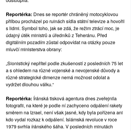
odstoupila.“
Reportérka:
Dnes se reportér chráněný motocyklovou
přilbou procházel po ruinách sídla státní televize a hovořil
s lidmi. Symbol toho, jak se zdá, že režim ztrácí moc, je
údajný útěk ministrů a úředníků z Teheránu. Před
digitálním pozadím zůstal odpovídat na otázky pouze
mluvčí ministerstva obrany:
„Sionistický nepřítel podle zkušeností z posledních 75 let
a s ohledem na různé vojenské a nevojenské důvody a
různé strategické dimenze nemá možnost odolat a
vydržet dlouhou válku.“
Reportérka:
Íránská tisková agentura dnes zveřejnila
fotografii, na které je podle ní zachyceno odpálení rakety
směrem na Izrael, není však jasné, kdy byla pořízena ani
kdo vydal rozkaz k odpálení. Islámská revoluce v roce
1979 svrhla íránského šáha. V posledních minutách