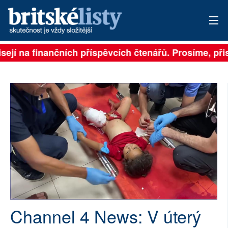
í na finančních příspěvcích čtenářů. Prosíme, přispěj
PŘIHLÁSIT
AKTUÁLNÍ VYDÁNÍ
ARCHIV
ROZHOVORY
TÉMATA
NEJČTENĚJŠÍ ZA 7 DNÍ
AUTOŘI
Channel 4 News: V úterý
PŘÍSPĚVKY NA PROVOZ