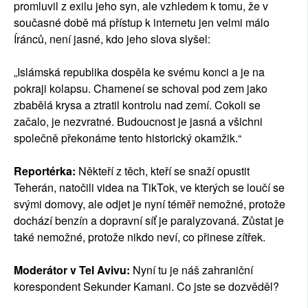
promluvil z exilu jeho syn, ale vzhledem k tomu, že v
současné době má přístup k internetu jen velmi málo
Íránců, není jasné, kdo jeho slova slyšel:
„Islámská republika dospěla ke svému konci a je na
pokraji kolapsu. Chameneí se schoval pod zem jako
zbabělá krysa a ztratil kontrolu nad zemí. Cokoli se
začalo, je nezvratné. Budoucnost je jasná a všichni
společně překonáme tento historický okamžik.“
Reportérka:
Někteří z těch, kteří se snaží opustit
Teherán, natočili videa na TikTok, ve kterých se loučí se
svými domovy, ale odjet je nyní téměř nemožné, protože
dochází benzín a dopravní síť je paralyzovaná. Zůstat je
také nemožné, protože nikdo neví, co přinese zítřek.
Moderátor v Tel Avivu:
Nyní tu je náš zahraniční
korespondent Sekunder Kamani. Co jste se dozvěděl?