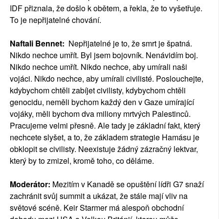
IDF přiznala, že došlo k obětem, a řekla, že to vyšetřuje.
To je nepřijatelné chování.
Naftali Bennet:
Nepřijatelné je to, že smrt je špatná.
Nikdo nechce umřít. Byl jsem bojovník. Nenávidím boj.
Nikdo nechce umřít. Nikdo nechce, aby umírali naši
vojáci. Nikdo nechce, aby umírali civilisté. Poslouchejte,
kdybychom chtěli zabíjet civilisty, kdybychom chtěli
genocidu, neměli bychom každý den v Gaze umírající
vojáky, měli bychom dva miliony mrtvých Palestinců.
Pracujeme velmi přesně. Ale tady je základní fakt, který
nechcete slyšet, a to, že základem strategie Hamásu je
obklopit se civilisty. Neexistuje žádný zázračný lektvar,
který by to zmizel, kromě toho, co děláme.
Moderátor:
Mezitím v Kanadě se opuštění lídři G7 snaží
zachránit svůj summit a ukázat, že stále mají vliv na
světové scéně. Keir Starmer má alespoň obchodní