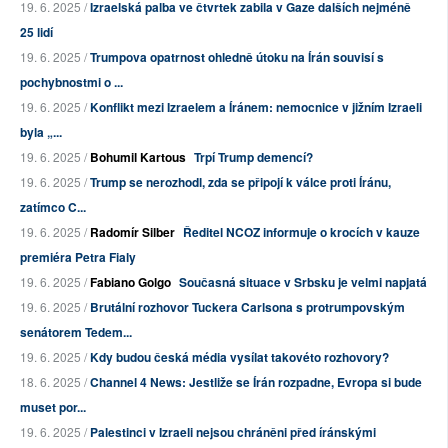
19. 6. 2025 /
Izraelská palba ve čtvrtek zabila v Gaze dalších nejméně
25 lidí
19. 6. 2025 /
Trumpova opatrnost ohledně útoku na Írán souvisí s
pochybnostmi o ...
19. 6. 2025 /
Konflikt mezi Izraelem a Íránem: nemocnice v jižním Izraeli
byla „...
19. 6. 2025 /
Bohumil Kartous
Trpí Trump demencí?
19. 6. 2025 /
Trump se nerozhodl, zda se připojí k válce proti Íránu,
zatímco C...
19. 6. 2025 /
Radomír Silber
Ředitel NCOZ informuje o krocích v kauze
premiéra Petra Fialy
19. 6. 2025 /
Fabiano Golgo
Současná situace v Srbsku je velmi napjatá
19. 6. 2025 /
Brutální rozhovor Tuckera Carlsona s protrumpovským
senátorem Tedem...
19. 6. 2025 /
Kdy budou česká média vysílat takovéto rozhovory?
18. 6. 2025 /
Channel 4 News: Jestliže se Írán rozpadne, Evropa si bude
muset por...
19. 6. 2025 /
Palestinci v Izraeli nejsou chráněni před íránskými