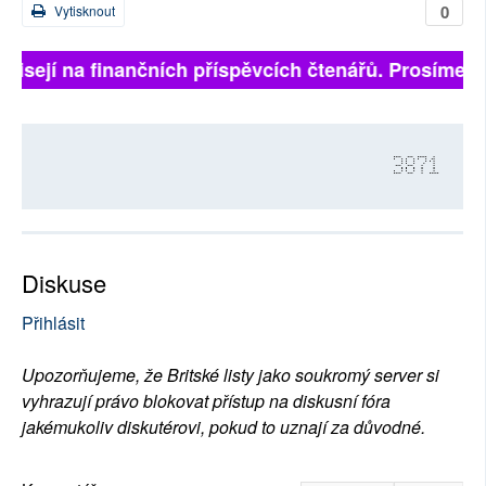
0
Vytisknout
sejí na finančních příspěvcích čtenářů. Prosíme, přisp
3871
Diskuse
Přihlásit
Upozorňujeme, že Britské listy jako soukromý server si
vyhrazují právo blokovat přístup na diskusní fóra
jakémukoliv diskutérovi, pokud to uznají za důvodné.