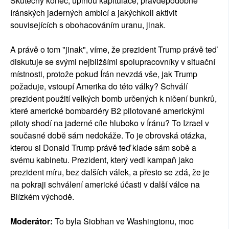
Skutečný konec, úplnou kapitulace, pravděpodobně
íránských jaderných ambicí a jakýchkoli aktivit
souvisejících s obohacováním uranu, jinak.
A právě o tom "jinak", víme, že prezident Trump právě teď
diskutuje se svými nejbližšími spolupracovníky v situační
místnosti, protože pokud Írán nevzdá vše, jak Trump
požaduje, vstoupí Amerika do této války? Schválí
prezident použití velkých bomb určených k ničení bunkrů,
které americké bombardéry B2 pilotované americkými
piloty shodí na jaderné cíle hluboko v Íránu? To Izrael v
současné době sám nedokáže. To je obrovská otázka,
kterou si Donald Trump právě teď klade sám sobě a
svému kabinetu. Prezident, který vedl kampaň jako
prezident míru, bez dalších válek, a přesto se zdá, že je
na pokraji schválení americké účasti v další válce na
Blízkém východě.
Moderátor:
To byla Siobhan ve Washingtonu, moc