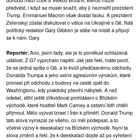
dohodu mezi USA a Velkou Británií, kterou může
předvést, i když se musel snažit, aby ji nezmařil prezident
Trump. Emmanuel Macron však dostal facku. A prezident
Zelenskyj zůstal diskutovat o válce na Ukrajině s G6. Náš
politický redaktor Gary Gibbon je stále na místě a připojí
se k nám. Gary.
Reportér:
Ano, jsem tady, ale je to poněkud ochlazená
událost. Z G7 vyprchalo napětí. Jak jste řekl, máte pocit,
že se jedná spíše o G6, a to kvůli předčasnému odchodu
Donalda Trumpa a jeho velmi agresivním výrokům, které
pronesl při odchodu z budovy na cestě zpět do
Washingtonu, kdy prakticky převrhl nábytek. A než
odešel, stihl ještě zlikvidovat prohlášení o Blízkém
východě, které hostitel Mark Carney a ostatní lídři chtěli
přijmout. Mělo vyzvat Izrael i Írán k příměří. Donald Trump
tato slova vymazal ze všeho, co měl podepsat, a to
včetně výzvy k deeskalaci na Blízkém východě. Nyní ta
slova změnil a řekl, že k deeskalaci dojde až po vyřešení