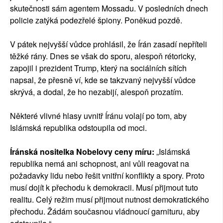
skutečnosti sám agentem Mossadu. V posledních dnech
policie zatýká podezřelé špiony. Poněkud pozdě.
V pátek nejvyšší vůdce prohlásil, že Írán zasadí nepříteli
těžké rány. Dnes se však do sporu, alespoň rétoricky,
zapojil i prezident Trump, který na sociálních sítích
napsal, že přesně ví, kde se takzvaný nejvyšší vůdce
skrývá, a dodal, že ho nezabijí, alespoň prozatím.
Některé vlivné hlasy uvnitř Íránu volají po tom, aby
Islámská republika odstoupila od moci.
Íránská nositelka Nobelovy ceny míru:
„Islámská
republika nemá ani schopnost, ani vůli reagovat na
požadavky lidu nebo řešit vnitřní konflikty a spory. Proto
musí dojít k přechodu k demokracii. Musí přijmout tuto
realitu. Celý režim musí přijmout nutnost demokratického
přechodu. Žádám současnou vládnoucí garnituru, aby