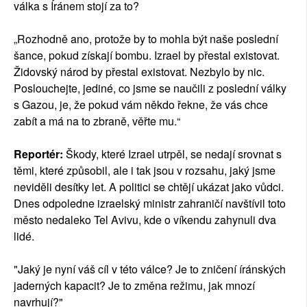
válka s Íránem stojí za to?
„Rozhodně ano, protože by to mohla být naše poslední
šance, pokud získají bombu. Izrael by přestal existovat.
Židovský národ by přestal existovat. Nezbylo by nic.
Poslouchejte, jediné, co jsme se naučili z poslední války
s Gazou, je, že pokud vám někdo řekne, že vás chce
zabít a má na to zbraně, věřte mu.“
Reportér:
Škody, které Izrael utrpěl, se nedají srovnat s
těmi, které způsobil, ale i tak jsou v rozsahu, jaký jsme
neviděli desítky let. A politici se chtějí ukázat jako vůdci.
Dnes odpoledne izraelský ministr zahraničí navštívil toto
město nedaleko Tel Avivu, kde o víkendu zahynuli dva
lidé.
"Jaký je nyní váš cíl v této válce? Je to zničení íránských
jaderných kapacit? Je to změna režimu, jak mnozí
navrhují?"