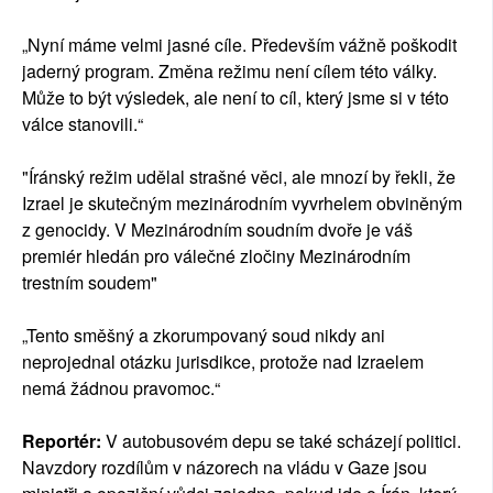
„Nyní máme velmi jasné cíle. Především vážně poškodit
jaderný program. Změna režimu není cílem této války.
Může to být výsledek, ale není to cíl, který jsme si v této
válce stanovili.“
"Íránský režim udělal strašné věci, ale mnozí by řekli, že
Izrael je skutečným mezinárodním vyvrhelem obviněným
z genocidy. V Mezinárodním soudním dvoře je váš
premiér hledán pro válečné zločiny Mezinárodním
trestním soudem"
„Tento směšný a zkorumpovaný soud nikdy ani
neprojednal otázku jurisdikce, protože nad Izraelem
nemá žádnou pravomoc.“
Reportér:
V autobusovém depu se také scházejí politici.
Navzdory rozdílům v názorech na vládu v Gaze jsou