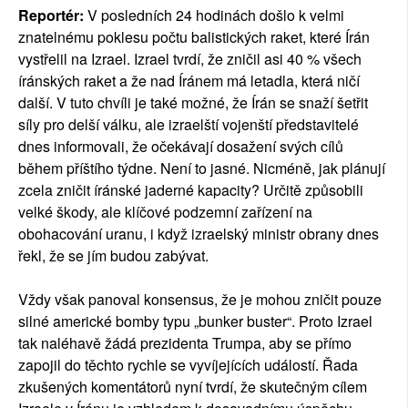
Reportér:
V posledních 24 hodinách došlo k velmi
znatelnému poklesu počtu balistických raket, které Írán
vystřelil na Izrael. Izrael tvrdí, že zničil asi 40 % všech
íránských raket a že nad Íránem má letadla, která ničí
další. V tuto chvíli je také možné, že Írán se snaží šetřit
síly pro delší válku, ale izraelští vojenští představitelé
dnes informovali, že očekávají dosažení svých cílů
během příštího týdne. Není to jasné. Nicméně, jak plánují
zcela zničit íránské jaderné kapacity? Určitě způsobili
velké škody, ale klíčové podzemní zařízení na
obohacování uranu, i když izraelský ministr obrany dnes
řekl, že se jím budou zabývat.
Vždy však panoval konsensus, že je mohou zničit pouze
silné americké bomby typu „bunker buster“. Proto Izrael
tak naléhavě žádá prezidenta Trumpa, aby se přímo
zapojil do těchto rychle se vyvíjejících událostí. Řada
zkušených komentátorů nyní tvrdí, že skutečným cílem