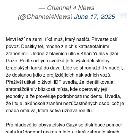
— Channel 4 News
(@Channel4News)
June 17, 2025
Mrtví leží na zemi, říká muž, který natáčí. Přivezte oslí
povoz. Desítky těl, mnoho z nich s katastrofálními
zraněními... Jedna z hlavních ulic v Khan Yunis v jižní
Gaze. Podle očitých svědků je to výsledek střelby
izraelských tanků do davu. Lidé se shromáždili v naději,
že dostanou jídlo z projíždějících nákladních vozů.
Přeživší utíkali o život. IDF uvedla, že identifikovala
shromáždění v blízkosti místa, kde operovaly její
jednotky, a že prověřuje podrobnosti incidentu. Uvedla,
že lituje jakéhokoli zranění nezúčastněných osob, což je
chabá omluva, která sotva uznává realitu.
Pro hladovějící obyvatelstvo Gazy se distribuce pomoci
stala každodenní ruskou ruletou, která zahrnuje strach,