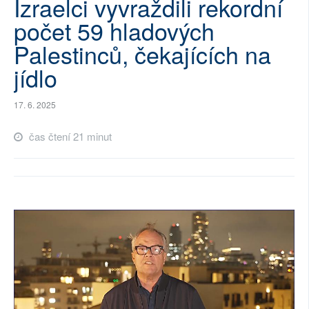
Izraelci vyvraždili rekordní
SOCIÁLNÍ SÍTĚ
počet 59 hladových
Palestinců, čekajících na
RUBRIKY
jídlo
PLNÁ VERZE STRÁNEK
17. 6. 2025
čas čtení 21 minut