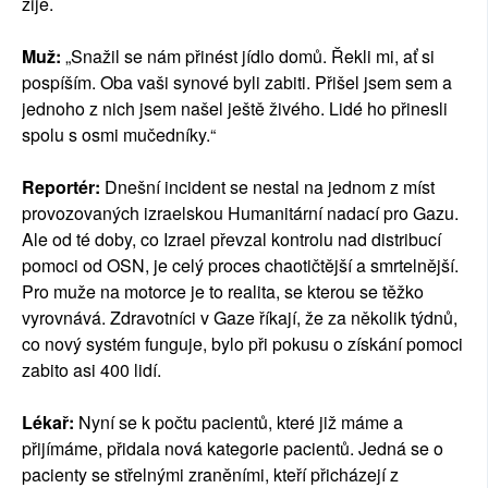
žije.
Muž:
„Snažil se nám přinést jídlo domů. Řekli mi, ať si
pospíším. Oba vaši synové byli zabiti. Přišel jsem sem a
jednoho z nich jsem našel ještě živého. Lidé ho přinesli
spolu s osmi mučedníky.“
Reportér:
Dnešní incident se nestal na jednom z míst
provozovaných izraelskou Humanitární nadací pro Gazu.
Ale od té doby, co Izrael převzal kontrolu nad distribucí
pomoci od OSN, je celý proces chaotičtější a smrtelnější.
Pro muže na motorce je to realita, se kterou se těžko
vyrovnává. Zdravotníci v Gaze říkají, že za několik týdnů,
co nový systém funguje, bylo při pokusu o získání pomoci
zabito asi 400 lidí.
Lékař:
Nyní se k počtu pacientů, které již máme a
přijímáme, přidala nová kategorie pacientů. Jedná se o
pacienty se střelnými zraněními, kteří přicházejí z