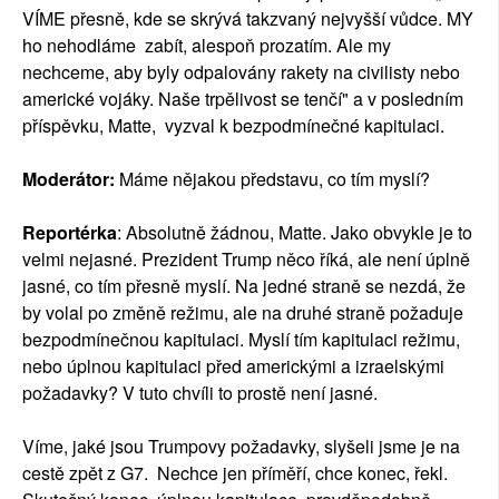
VÍME přesně, kde se skrývá takzvaný nejvyšší vůdce. MY
ho nehodláme zabít, alespoň prozatím. Ale my
nechceme, aby byly odpalovány rakety na civilisty nebo
americké vojáky. Naše trpělivost se tenčí" a v posledním
příspěvku, Matte, vyzval k bezpodmínečné kapitulaci.
Moderátor:
Máme nějakou představu, co tím myslí?
Reportérka
: Absolutně žádnou, Matte. Jako obvykle je to
velmi nejasné. Prezident Trump něco říká, ale není úplně
jasné, co tím přesně myslí. Na jedné straně se nezdá, že
by volal po změně režimu, ale na druhé straně požaduje
bezpodmínečnou kapitulaci. Myslí tím kapitulaci režimu,
nebo úplnou kapitulaci před americkými a izraelskými
požadavky? V tuto chvíli to prostě není jasné.
Víme, jaké jsou Trumpovy požadavky, slyšeli jsme je na
cestě zpět z G7. Nechce jen příměří, chce konec, řekl.