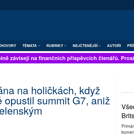
ZHOVORY
TÉMATA
RUBRIKY
NEJČTENĚJŠÍ
AUTOŘI
PŘÍ
ně závisejí na finančních příspěvcích čtenářů. Prosíme
na na holičkách, když
opustil summit G7, aniž
Všec
Zelenským
Brit
Primár
komerc