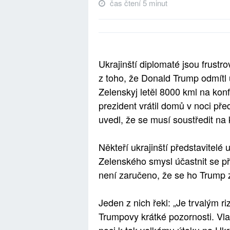
čas čtení 5 minut
Ukrajinští diplomaté jsou frustr
z toho, že Donald Trump odmítl u
Zelenskyj letěl 8000 kml na kon
prezident vrátil domů v noci př
uvedl, že se musí soustředit na 
Někteří ukrajinští představitelé u
Zelenského smysl účastnit se p
není zaručeno, že se ho Trump 
Jeden z nich řekl: „Je trvalým ri
Trumpovy krátké pozornosti. Vlad