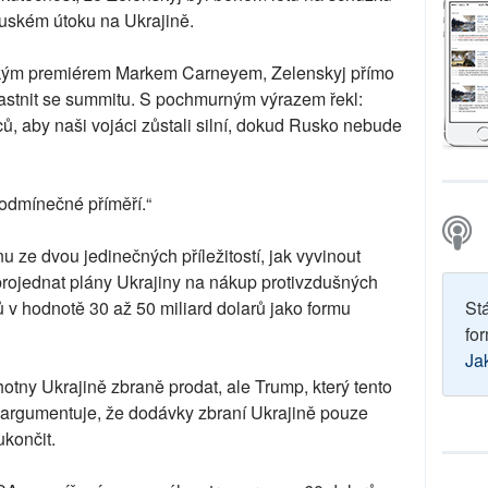
uském útoku na Ukrajině.
dským premiérem Markem Carneyem, Zelenskyj přímo
astnit se summitu. S pochmurným výrazem řekl:
, aby naši vojáci zůstali silní, dokud Rusko nebude
podmínečné příměří.“
 ze dvou jedinečných příležitostí, jak vyvinout
rojednat plány Ukrajiny na nákup protivzdušných
 v hodnotě 30 až 50 miliard dolarů jako formu
St
for
Ja
otny Ukrajině zbraně prodat, ale Trump, který tento
y argumentuje, že dodávky zbraní Ukrajině pouze
ukončit.