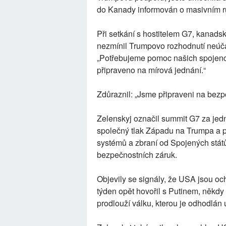
do Kanady informován o masivním r
Při setkání s hostitelem G7, kana
nezmínil Trumpovo rozhodnutí neúč
„Potřebujeme pomoc našich spojenců
připraveno na mírová jednání.“
Zdůraznil: „Jsme připraveni na bez
Zelenskyj označil summit G7 za jednu
společný tlak Západu na Trumpa a p
systémů a zbraní od Spojených států
bezpečnostních záruk.
Objevily se signály, že USA jsou och
týden opět hovořil s Putinem, někd
prodlouží válku, kterou je odhodlán 