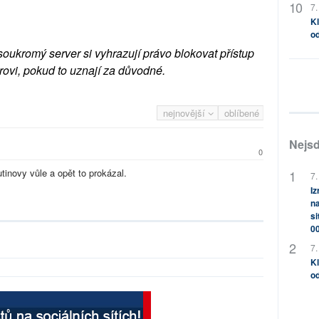
7.
Kl
od
soukromý server si vyhrazují právo blokovat přístup
rovi, pokud to uznají za důvodné.
nejnovější
oblíbené
Nejsd
0
inovy vůle a opět to prokázal.
7.
Iz
na
si
0
7.
Kl
od