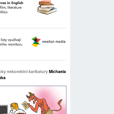
icky nekorektní karikatury
Michaela
áka