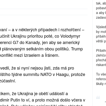
tak, a
pobavi
a aby 
zadava
Výsled
ovaní – a v některých případech i rozhořčení –
by moh
činit Ukrajinu prioritou poté, co Volodymyr
příběh
větší 
ferenci G7 do Kanady, jen aby se americký
ed plánovaným setkáním obou politiků. Trump
Příběh
konflikt mezi Izraelem a Íránem.
zlehčo
přechá
riskant
vedli, že si nyní nejsou jisti, zda má pro
říštího týdne summitu NATO v Haagu, protože
To vše
refero
zúčastní.
škály 
zikem, že Ukrajina je obětí událostí a
imir Putin to ví, a proto možná došlo včera v