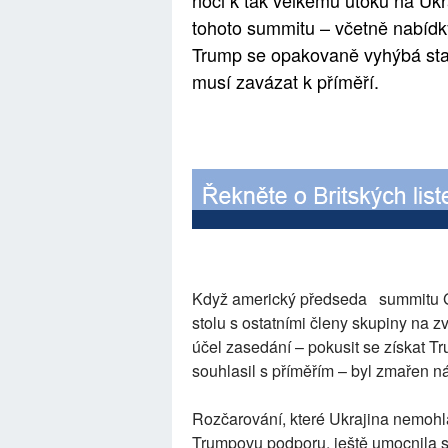
noci k tak velkému útoku na Ukra
tohoto summitu – včetně nabídk
Trump se opakovaně vyhýbá stan
musí zavázat k příměří.
Když americký předseda summitu G7
stolu s ostatními členy skupiny na 
účel zasedání – pokusit se získat T
souhlasil s příměřím – byl zmařen 
Rozčarování, které Ukrajina nemohla 
Trumpovu podporu, ještě umocnila s