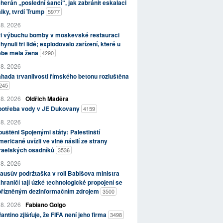
herán „poslední šancí“, jak zabránit eskalaci
lky, tvrdí Trump
5977
 8. 2026
ři výbuchu bomby v moskevské restauraci
hynuli tři lidé; explodovalo zařízení, které u
ebe měla žena
4290
 8. 2026
hada trvanlivosti římského betonu rozluštěna
245
 8. 2026
Oldřich Maděra
potřeba vody v JE Dukovany
4159
 8. 2026
uštěni Spojenými státy: Palestinští
eričané uvízli ve vlně násilí ze strany
zraelských osadníků
3536
 8. 2026
ausův podržtaška v roli Babišova ministra
hraničí tají úzké technologické propojení se
přízněným dezinformačním zdrojem
3500
 8. 2026
Fabiano Golgo
fantino zjišťuje, že FIFA není jeho firma
3498