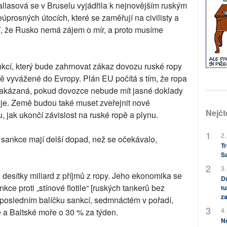
allasová se v Bruselu vyjádřila k nejnovějším ruským
prosných útocích, které se zaměřují na civilisty a
ní, že Rusko nemá zájem o mír, a proto musíme
nkcí, který bude zahrnovat zákaz dovozu ruské ropy
ě vyvážené do Evropy. Plán EU počítá s tím, že ropa
zakázaná, pokud dovozce nebude mít jasné doklady
roje. Země budou také muset zveřejnit nové
Nejčt
u, jak ukončí závislost na ruské ropě a plynu.
2.
 sankce mají delší dopad, než se očekávalo,
Tr
S
3.
 desítky miliard z příjmů z ropy. Jeho ekonomika se
Dů
ce proti „stínové flotile“ [ruských tankerů bez
tu
za
 posledním balíčku sankcí, sedmnáctém v pořadí,
4.
 a Baltské moře o 30 % za týden.
No