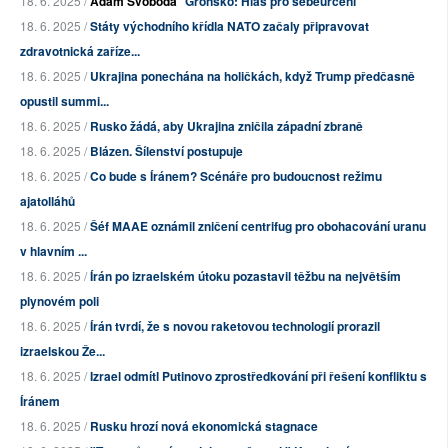
18. 6. 2025 /
Adam Svoboda
Grónsko: Hlas pro sebeurčení
18. 6. 2025 /
Státy východního křídla NATO začaly připravovat
zdravotnická zaříze...
18. 6. 2025 /
Ukrajina ponechána na holičkách, když Trump předčasně
opustil summi...
18. 6. 2025 /
Rusko žádá, aby Ukrajina zničila západní zbraně
18. 6. 2025 /
Blázen. Šílenství postupuje
18. 6. 2025 /
Co bude s Íránem? Scénáře pro budoucnost režimu
ajatolláhů
18. 6. 2025 /
Šéf MAAE oznámil zničení centrifug pro obohacování uranu
v hlavním ...
18. 6. 2025 /
Írán po izraelském útoku pozastavil těžbu na největším
plynovém poli
18. 6. 2025 /
Írán tvrdí, že s novou raketovou technologií prorazil
izraelskou Že...
18. 6. 2025 /
Izrael odmítl Putinovo zprostředkování při řešení konfliktu s
Íránem
18. 6. 2025 /
Rusku hrozí nová ekonomická stagnace