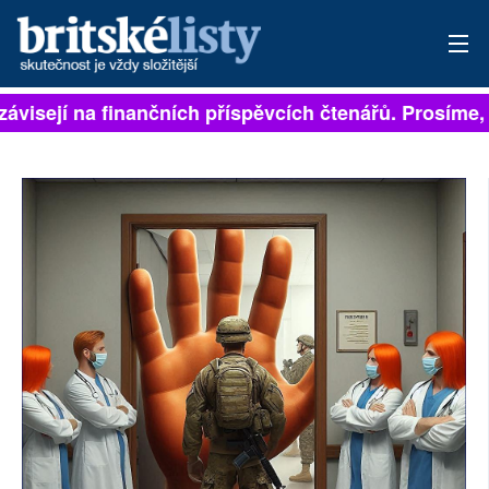
závisejí na finančních příspěvcích čtenářů. Prosíme, p
PŘIHLÁSIT
AKTUÁLNÍ VYDÁNÍ
ARCHIV
ROZHOVORY
TÉMATA
NEJČTENĚJŠÍ ZA 7 DNÍ
AUTOŘI
PŘÍSPĚVKY NA PROVOZ