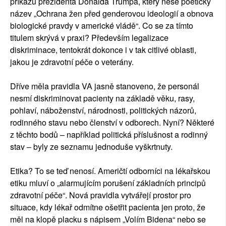
příkazu prezidenta Donalda Trumpa, který nese poetický
název „Ochrana žen před genderovou ideologií a obnova
biologické pravdy v americké vládě“. Co se za tímto
titulem skrývá v praxi? Především legalizace
diskriminace, tentokrát dokonce i v tak citlivé oblasti,
jakou je zdravotní péče o veterány.
Dříve měla pravidla VA jasně stanoveno, že personál
nesmí diskriminovat pacienty na základě věku, rasy,
pohlaví, náboženství, národnosti, politických názorů,
rodinného stavu nebo členství v odborech. Nyní? Některé
z těchto bodů – například politická příslušnost a rodinný
stav – byly ze seznamu jednoduše vyškrtnuty.
Etika? To se teď nenosí. Američtí odborníci na lékařskou
etiku mluví o „alarmujícím porušení základních principů
zdravotní péče“. Nová pravidla vytvářejí prostor pro
situace, kdy lékař odmítne ošetřit pacienta jen proto, že
měl na klopě placku s nápisem „Volím Bidena“ nebo se