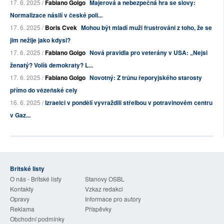
17. 6. 2025 /
Fabiano Golgo
Majerová a nebezpečná hra se slovy:
Normalizace násilí v české poli...
17. 6. 2025 /
Boris Cvek
Mohou být mladí muži frustrováni z toho, že se
jim nežije jako kdysi?
17. 6. 2025 /
Fabiano Golgo
Nová pravidla pro veterány v USA: „Nejsi
ženatý? Volíš demokraty? L...
17. 6. 2025 /
Fabiano Golgo
Novotný: Z trůnu řeporyjského starosty
přímo do vězeňské cely
16. 6. 2025 /
Izraelci v pondělí vyvraždili střelbou v potravinovém centru
v Gaz...
Britské listy
O nás - Britské listy
Stanovy OSBL
Kontakty
Vzkaz redakci
Opravy
Informace pro autory
Reklama
Příspěvky
Obchodní podmínky