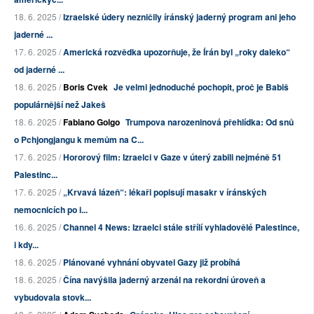
18. 6. 2025 /
Izraelské údery nezničily íránský jaderný program ani jeho
jaderné ...
17. 6. 2025 /
Americká rozvědka upozorňuje, že Írán byl „roky daleko“
od jaderné ...
18. 6. 2025 /
Boris Cvek
Je velmi jednoduché pochopit, proč je Babiš
populárnější než Jakeš
18. 6. 2025 /
Fabiano Golgo
Trumpova narozeninová přehlídka: Od snů
o Pchjongjangu k memům na C...
17. 6. 2025 /
Hororový film: Izraelci v Gaze v úterý zabili nejméně 51
Palestinc...
17. 6. 2025 /
„Krvavá lázeň“: lékaři popisují masakr v íránských
nemocnicích po i...
16. 6. 2025 /
Channel 4 News: Izraelci stále střílí vyhladovělé Palestince,
i kdy...
18. 6. 2025 /
Plánované vyhnání obyvatel Gazy již probíhá
18. 6. 2025 /
Čína navýšila jaderný arzenál na rekordní úroveň a
vybudovala stovk...