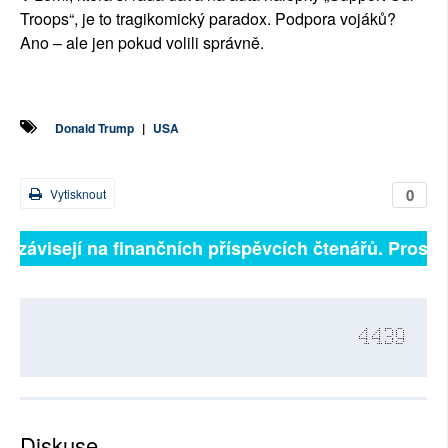
Troops“, je to tragikomický paradox. Podpora vojáků?
Ano – ale jen pokud volili správně.
Donald Trump
|
USA
0
Vytisknout
ě závisejí na finančních příspěvcích čtenářů. Prosíme,
4439
Diskuse