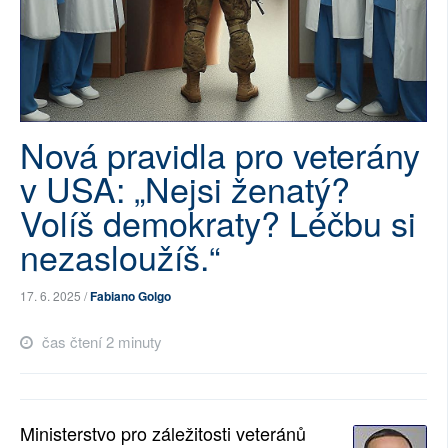
SOCIÁLNÍ SÍTĚ
RUBRIKY
PLNÁ VERZE STRÁNEK
Nová pravidla pro veterány
v USA: „Nejsi ženatý?
Volíš demokraty? Léčbu si
nezasloužíš.“
17. 6. 2025 /
Fabiano Golgo
čas čtení 2 minuty
Ministerstvo pro záležitosti veteránů