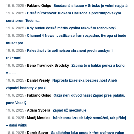
19. 6. 2025 /
Fabiano Golgo
Současná situace v Srbsku je velmi napjatá
19. 6. 2025 /
Brutální rozhovor Tuckera Carlsona s protrumpovským
senátorem Tedem...
19. 6. 2025 /
Kdy budou česká média vysílat takovéto rozhovory?
18. 6. 2025 /
Channel 4 News: Jestliže se Írán rozpadne, Evropa si bude
muset por...
19. 6. 2025 /
Palestinci v Izraeli nejsou chráněni před íránskými
raketami
19. 6. 2025 /
Beno Trávníček Brodský
Začíná to u balíku peněz a končí
v .. .. ..
19. 6. 2025 /
Daniel Veselý
Naprostá izraelská beztrestnost Aneb
západní hodnoty v praxi
19. 6. 2025 /
Fabiano Golgo
Gaza není důvod házet Západ přes palubu,
pane Veselý
19. 6. 2025 /
Adam Sybera
Západ už neexistuje
19. 6. 2025 /
Matěj Metelec
Írán kontra Izrael: když nemůžeš, tak přidej
– další válku
18. 6. 2025 /
Derek Sayer
Gaslighting jako cesta k třetí světové válce