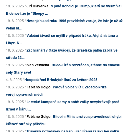
19. 6. 2025 /
Jiří Hlavenka
V jaké kondici je Trump, který se vysmíval
Bidenovi, že je "Sleepy ...
19. 6. 2025 /
Netanjahu od roku 1996 pravidelně varuje, že Írán je už už
velmi bl...
18. 6. 2025 /
Váleční štváči se mýlili v případě Iráku, Afghánistánu a
Libye. N...
18. 6. 2025 /
Záchranáři v Gaze uvádějí, že izraelská palba zabila ve
středu 33...
19. 6. 2025 /
Ivan Větvička
Bude-li Írán rozvrácen, stáhne do chaosu
celý Starý svět
4. 6. 2025 /
Hospodaření Britských listů za květen 2025
19. 6. 2025 /
Fabiano Golgo
Patová volba v ČT: Zrcadlo krize
veřejnoprávních médií
19. 6. 2025 /
Letecké kampaně samy o sobě války nevyhrávají: proč
Izrael v Íránu ...
18. 6. 2025 /
Fabiano Golgo
Bitcoin: Ministerstvu spravedlnosti chybí
klíčové stránky příběhu
19. 6. 2025 /
Trumpův požadavek na kapitulaci Íránu zaručí jen válku