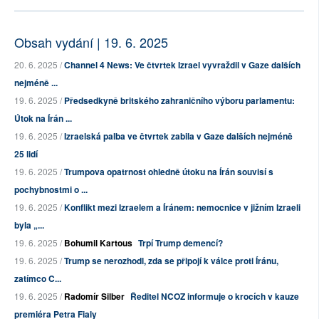
Obsah vydání | 19. 6. 2025
20. 6. 2025 /
Channel 4 News: Ve čtvrtek Izrael vyvraždil v Gaze dalších
nejméně ...
19. 6. 2025 /
Předsedkyně britského zahraničního výboru parlamentu:
Útok na Írán ...
19. 6. 2025 /
Izraelská palba ve čtvrtek zabila v Gaze dalších nejméně
25 lidí
19. 6. 2025 /
Trumpova opatrnost ohledně útoku na Írán souvisí s
pochybnostmi o ...
19. 6. 2025 /
Konflikt mezi Izraelem a Íránem: nemocnice v jižním Izraeli
byla „...
19. 6. 2025 /
Bohumil Kartous
Trpí Trump demencí?
19. 6. 2025 /
Trump se nerozhodl, zda se připojí k válce proti Íránu,
zatímco C...
19. 6. 2025 /
Radomír Silber
Ředitel NCOZ informuje o krocích v kauze
premiéra Petra Fialy