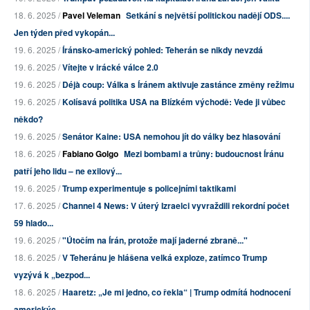
18. 6. 2025 /
Pavel Veleman
Setkání s největší politickou nadějí ODS....
Jen týden před vykopán...
19. 6. 2025 /
Íránsko-americký pohled: Teherán se nikdy nevzdá
19. 6. 2025 /
Vítejte v irácké válce 2.0
19. 6. 2025 /
Déjà coup: Válka s Íránem aktivuje zastánce změny režimu
19. 6. 2025 /
Kolísavá politika USA na Blízkém východě: Vede ji vůbec
někdo?
19. 6. 2025 /
Senátor Kaine: USA nemohou jít do války bez hlasování
18. 6. 2025 /
Fabiano Golgo
Mezi bombami a trůny: budoucnost Íránu
patří jeho lidu – ne exilový...
19. 6. 2025 /
Trump experimentuje s policejními taktikami
17. 6. 2025 /
Channel 4 News: V úterý Izraelci vyvraždili rekordní počet
59 hlado...
19. 6. 2025 /
"Útočím na Írán, protože mají jaderné zbraně..."
18. 6. 2025 /
V Teheránu je hlášena velká exploze, zatímco Trump
vyzývá k „bezpod...
18. 6. 2025 /
Haaretz: „Je mi jedno, co řekla“ | Trump odmítá hodnocení
americkýc...