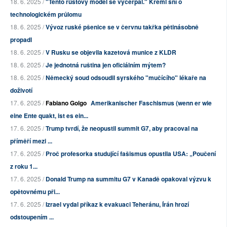
18. 6. 2025 /
"Tento růstový model se vyčerpal." Kreml sní o
technologickém průlomu
18. 6. 2025 /
Vývoz ruské pšenice se v červnu takřka pětinásobně
propadl
18. 6. 2025 /
V Rusku se objevila kazetová munice z KLDR
18. 6. 2025 /
Je jednotná ruština jen oficiálním mýtem?
18. 6. 2025 /
Německý soud odsoudil syrského "mučícího" lékaře na
doživotí
17. 6. 2025 /
Fabiano Golgo
Amerikanischer Faschismus (wenn er wie
eine Ente quakt, ist es ein...
17. 6. 2025 /
Trump tvrdí, že neopustil summit G7, aby pracoval na
příměří mezi ...
17. 6. 2025 /
Proč profesorka studující fašismus opustila USA: „Poučení
z roku 1...
17. 6. 2025 /
Donald Trump na summitu G7 v Kanadě opakoval výzvu k
opětovnému při...
17. 6. 2025 /
Izrael vydal příkaz k evakuaci Teheránu, Írán hrozí
odstoupením ...