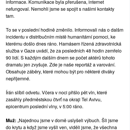
informace. Komunikace byla přerušena, internet
nefungoval. Nemohli jsme se spojit s našimi kontakty
tam.
To se v poslední hodině změnilo. Informovali nás o dalšm
incidentu v distribučním místě humanitární pomoci, ke
kterému došlo dnes ráno. Hamásem řízená zdravotnická
služba v Gaze uvádí, že za posledních 48 hodin zemřelo
90 lidí. S každým dalším dnem se počet aktérů tohoto
dramatu jen zvyšuje. Zde je naše reportáž a varování.
Obsahuje záběry, které mohou být pro některé diváky
nepříjemné.
Írán slíbil odvetu. Včera v noci přišlo pět vln, které
zasáhly předměstskou čtvrť na okraji Tel Avivu,
epicentrum poslední vlny, v 5:00 ráno.
Muž:
„Najednou jsme v domě uslyšeli výbuch. Šli jsme
do krytu a když jsme vyšli ven, viděli jsme, že všechna