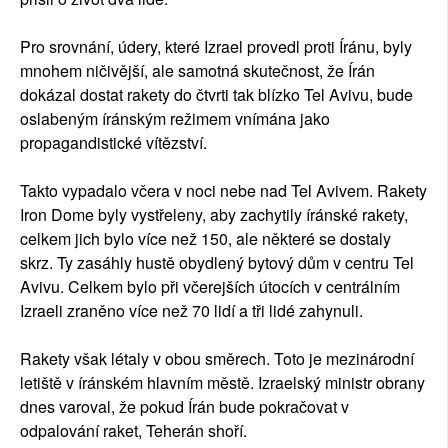
Pro srovnání, údery, které Izrael provedl proti Íránu, byly
mnohem ničivější, ale samotná skutečnost, že Írán
dokázal dostat rakety do čtvrti tak blízko Tel Avivu, bude
oslabeným íránským režimem vnímána jako
propagandistické vítězství.
Takto vypadalo včera v noci nebe nad Tel Avivem. Rakety
Iron Dome byly vystřeleny, aby zachytily íránské rakety,
celkem jich bylo více než 150, ale některé se dostaly
skrz. Ty zasáhly hustě obydlený bytový dům v centru Tel
Avivu. Celkem bylo při včerejších útocích v centrálním
Izraeli zraněno více než 70 lidí a tři lidé zahynuli.
Rakety však létaly v obou směrech. Toto je mezinárodní
letiště v íránském hlavním městě. Izraelský ministr obrany
dnes varoval, že pokud Írán bude pokračovat v
odpalování raket, Teherán shoří.