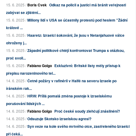
15. 6. 2025 /
Boris Cvek
Odkaz na policii a justici má bránit veřejnosti
zabývat se zjištění...
15. 6. 2025 /
Miliony lidí v USA se účastnily protestů pod heslem "Žádní
králové ...
15. 6. 2025 /
Haaretz: Izraelci šokováni, že jsou v Netanjahuově válce
ohroženy j...
15. 6. 2025 /
Západní politikové chtějí konfrontovat Trumpa s otázkou,
proč svoli...
15. 6. 2025 /
Fabiano Golgo
Exkluzivní: Britské listy měly přístup k
přepisu narozeninového tel...
14. 6. 2025 /
Četné požáry v rafinérii v Haifě na severu Izraele po
íránském rak...
14. 6. 2025 /
HRW: Příliš pomalá změna postoje k izraelskému
porušování lidských ...
14. 6. 2025 /
Fabiano Golgo
Proč české soudy zlehčují znásilnění?
14. 6. 2025 /
Odsuzuje Skotsko izraelskou agresi?
14. 6. 2025 /
Syn veze na kole svého mrtvého otce, zastřeleného Izraelci
při čeká...