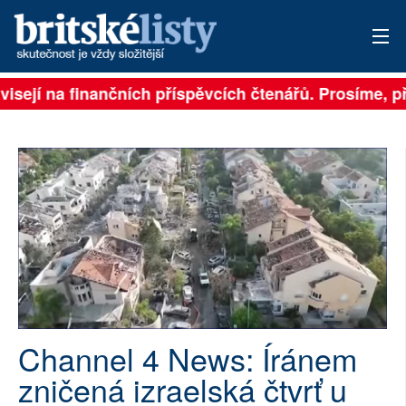
isejí na finančních příspěvcích čtenářů. Prosíme, přis
PŘIHLÁSIT
AKTUÁLNÍ VYDÁNÍ
ARCHIV
ROZHOVORY
TÉMATA
NEJČTENĚJŠÍ ZA 7 DNÍ
AUTOŘI
Channel 4 News: Íránem
zničená izraelská čtvrť u
PŘÍSPĚVKY NA PROVOZ