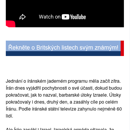
Jednání o íránském jaderném programu měla začít zítra.
Írán dnes vyjádřil pochybnosti o své účasti, dokud budou
pokračovat, jak to nazval, barbarské útoky Izraele. Útoky
pokračovaly i dnes, druhý den, a zasáhly cíle po celém
Íránu. Podle íránské státní televize zahynulo nejméně 60
lidí.
Ale Írán zasáhl i Izrael. Izraelská armáda přiznala, že