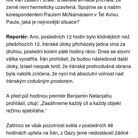
země není hermeticky uzavřená. Spojíme se s naším
korespondentem Paulem McNamaraem v Tel Avivu.
Paule, jaká je nejnovější situace?
Reportér:
Ano, posledních 12 hodin bylo klidnějších než
předchozích 12. Íránské útoky přicházely jedna vlna za
druhou, poslední kolem páté hodiny ráno. Dnes se slovní
válka vyostřila. Írán prohlásil, že budou následovat další
útoky, Izrael naopak tvrdí, že íránská protivzdušná obrana
byla natolik zničena, že nyní má absolutní volnost nad
íránským vzdušným prostorem.
A před půl hodinou premiér Benjamin Netanjahu
prohlásil, cituji: „Zasáhneme každý cíl a každý objekt
režimu ajatolláha.“
Zatímco se však pozornost světa v posledních 48
hodinách upřela na Írán, z Gazy jsme nedostávali žádné