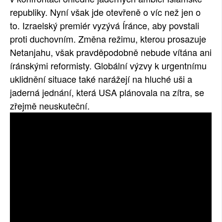
republiky. Nyní však jde otevřeně o víc než jen o
to. Izraelský premiér vyzývá Íránce, aby povstali
proti duchovním. Změna režimu, kterou prosazuje
Netanjahu, však pravděpodobně nebude vítána ani
íránskými reformisty. Globální výzvy k urgentnímu
uklidnění situace také narážejí na hluché uši a
jaderná jednání, která USA plánovala na zítra, se
zřejmě neuskuteční.