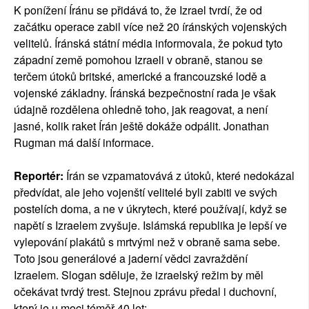
K ponížení Íránu se přidává to, že Izrael tvrdí, že od
začátku operace zabil více než 20 íránských vojenských
velitelů. Íránská státní média informovala, že pokud tyto
západní země pomohou Izraeli v obraně, stanou se
terčem útoků britské, americké a francouzské lodě a
vojenské základny. Íránská bezpečnostní rada je však
údajně rozdělena ohledně toho, jak reagovat, a není
jasné, kolik raket Írán ještě dokáže odpálit. Jonathan
Rugman má další informace.
Reportér:
Írán se vzpamatovává z útoků, které nedokázal
předvídat, ale jeho vojenští velitelé byli zabiti ve svých
postelích doma, a ne v úkrytech, které používají, když se
napětí s Izraelem zvyšuje. Islámská republika je lepší ve
vylepování plakátů s mrtvými než v obraně sama sebe.
Toto jsou generálové a jaderní vědci zavraždění
Izraelem. Slogan sděluje, že izraelský režim by měl
očekávat tvrdý trest. Stejnou zprávu předal i duchovní,
který je u moci téměř 40 let: