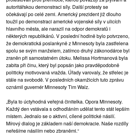
autoritářskou demonstraci síly. Další protesty se
očekávají po celé zemi. Americký prezident již dlouho
toužil po demonstraci americké vojenské síly v ulicích
hlavního města, ale narazil na odpor demokratů i
některých republikánů. V poslední hodině bylo potvrzeno,
že demokratická poslankyně z Minnesoty byla zastřelena
spolu se svým manželem, zatímco druhý zákonodárce byl
zraněn při samostatném útoku. Melissa Hortmanová byla
zabita při činu, který byl popsán jako pravděpodobně
politicky motivovaná vražda. Úřady varovaly, že střelec je
stále na svobodě. V posledních okamžicích tuto zprávu
oznámil guvernér Minnesoty Tim Walz.
„Byla to úctyhodná veřejná činitelka. Opora Minnesoty.
Každý den vstávala s odhodláním udělat tento stát lepším
místem. Jednalo se o aktivní, cílené politické násilí.
Mírový dialog je základem naší demokracie. Naše rozdíly
neřešíme násilím nebo zbraněmi.“