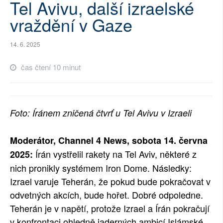
Tel Avivu, další izraelské
SOCIÁLNÍ SÍTĚ
vraždění v Gaze
RUBRIKY
14. 6. 2025
PLNÁ VERZE STRÁNEK
čas čtení 10 minut
Foto: Íránem zničená čtvrť u Tel Avivu v Izraeli
Moderátor, Channel 4 News, sobota 14. června
Írán vystřelil rakety na Tel Aviv, některé z
2025:
nich pronikly systémem Iron Dome. Následky:
Izrael varuje Teherán, že pokud bude pokračovat v
odvetných akcích, bude hořet. Dobré odpoledne.
Teherán je v napětí, protože Izrael a Írán pokračují
v konfrontaci ohledně jaderných ambicí Islámské