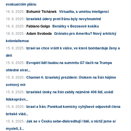
evakuačním plánu
16. 6. 2025 /
Bohumír Tichánek
Virtualita, s umělou inteligencí
16. 6. 2025 /
Izraelské údery proti Íránu byly nevyhnutelné
16. 6. 2025 /
Fabiano Golgo
Benátky v Bezosově košíku
16. 6. 2025 /
Adam Svoboda
Grónsko pro Ameriku? Nový arktický
kolonialismus
15. 6. 2025 /
Izrael se chce vrátit k válce, ve které bombarduje ženy a
děti
15. 6. 2025 /
Evropští lídři budou na summitu G7 tlačit na Trumpa
ohledně strat...
15. 6. 2025 /
Channel 4: Izraelský prezident: Útokem na Írán hájíme
světový mír
15. 6. 2025 /
Izraelské útoky na Írán zabily nejméně 406 lidí, uvádí
lidskoprávn...
15. 6. 2025 /
Izrael a Írán. Poněkud komicky vyhýbavé odpovědi člena
britské vlád...
15. 6. 2025 /
Jak se v Česku sebe-diskreditují i lidé, o nichž jsme si
mysleli, ž...