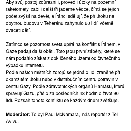
Aby svůj postoj zdůraznili, provedli útoky na pozemní
raketomety, zabili další tři jaderné vědce, čímž se jejich
počet zvýšil na devět, a Íránci sdělují, že při útoku na
obytnou budovu v Teheránu zahynulo 60 lidí, včetně
dvaceti dětí.
Zatímco se pozornost světa upírá na konflikt s Íránem, v
Gaze padají další oběti. Toto jsou první záběry, které se
nám podařilo získat z obklíčeného území od čtvrtečního
výpadku internetu.
Podle našich místních zdrojů se jedná o lidi zraněné při
okamžitém útoku nebo v distribučním centru potravin v
centru Gazy. Podle zdravotnických orgánů Hamásu, které
spravují Gazu, přišlo za posledních 48 hodin o život 90
lidí. Rozsah tohoto konfliktu se každým dnem zvětšuje.
Moderátor:
To byl Paul McNamara, náš reportér z Tel
Avivu.