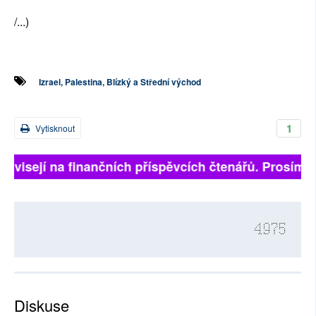
/...)
Izrael, Palestina, Blízký a Střední východ
1
Vytisknout
ávisejí na finančních příspěvcích čtenářů. Prosíme, p
4975
Diskuse