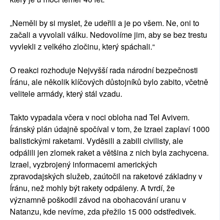
„Neměli by si myslet, že udeřili a je po všem. Ne, oni to
začali a vyvolali válku. Nedovolíme jim, aby se bez trestu
vyvlekli z velkého zločinu, který spáchali.“
O reakci rozhoduje Nejvyšší rada národní bezpečnosti
Íránu, ale několik klíčových důstojníků bylo zabito, včetně
velitele armády, který stál vzadu.
Takto vypadala včera v noci obloha nad Tel Avivem.
Íránský plán údajně spočíval v tom, že Izrael zaplaví 1000
balistickými raketami. Vyděsili a zabili civilisty, ale
odpálili jen zlomek raket a většina z nich byla zachycena.
Izrael, vyzbrojený informacemi amerických
zpravodajských služeb, zaútočil na raketové základny v
Íránu, než mohly být rakety odpáleny. A tvrdí, že
významně poškodil závod na obohacování uranu v
Natanzu, kde nevíme, zda přežilo 15 000 odstředivek.