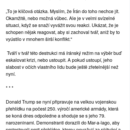
„To je klíčová otázka. Myslím, že Írán do toho nechce jít.
Okamžitě, nebo možná vůbec. Ale je v velmi svízelné
situaci, když se snaží vyvážit svou reakci. Ukázat, že je
schopen nějak reagovat, aby si zachoval tvář, aniž by to
vyústilo v mnohem širší konflikt."
Tváří v tvář této destrukci má íránský režim na výběr buď
eskalovat krizi, nebo ustoupit. A pokud ustoupí, jeho
slabost v očích vlastního lidu bude ještě zřetelnější než
nyní.
* * *
Donald Trump se nyní připravuje na velkou vojenskou
přehlídku na počest 250. výročí americké armády, která
se koná dnes odpoledne a shoduje se s jeho 79.
narozeninami. Demonstranti dorazili do Mar-a-lago, aby
protestovali proti přehlídce, kterou považují za plýtvání a