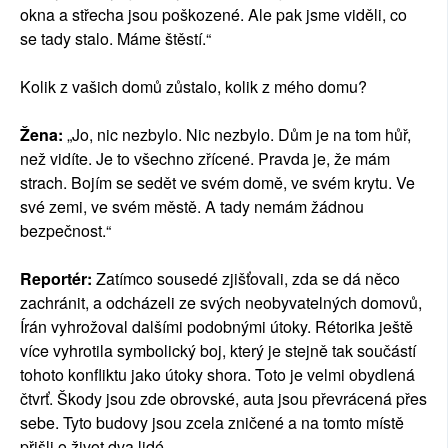
okna a střecha jsou poškozené. Ale pak jsme viděli, co
se tady stalo. Máme štěstí.“
Kolik z vašich domů zůstalo, kolik z mého domu?
Žena:
„Jo, nic nezbylo. Nic nezbylo. Dům je na tom hůř,
než vidíte. Je to všechno zřícené. Pravda je, že mám
strach. Bojím se sedět ve svém domě, ve svém krytu. Ve
své zemi, ve svém městě. A tady nemám žádnou
bezpečnost.“
Reportér:
Zatímco sousedé zjišťovali, zda se dá něco
zachránit, a odcházeli ze svých neobyvatelných domovů,
Írán vyhrožoval dalšími podobnými útoky. Rétorika ještě
více vyhrotila symbolický boj, který je stejně tak součástí
tohoto konfliktu jako útoky shora. Toto je velmi obydlená
čtvrť. Škody jsou zde obrovské, auta jsou převrácená přes
sebe. Tyto budovy jsou zcela zničené a na tomto místě
přišli o život dva lidé.