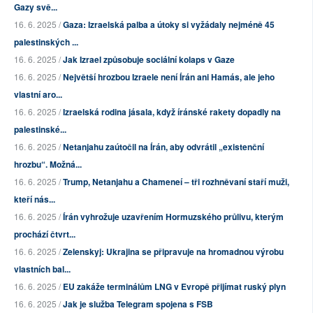
Gazy svě...
16. 6. 2025 /
Gaza: Izraelská palba a útoky si vyžádaly nejméně 45
palestinských ...
16. 6. 2025 /
Jak Izrael způsobuje sociální kolaps v Gaze
16. 6. 2025 /
Největší hrozbou Izraele není Írán ani Hamás, ale jeho
vlastní aro...
16. 6. 2025 /
Izraelská rodina jásala, když íránské rakety dopadly na
palestinské...
16. 6. 2025 /
Netanjahu zaútočil na Írán, aby odvrátil „existenční
hrozbu“. Možná...
16. 6. 2025 /
Trump, Netanjahu a Chameneí – tři rozhněvaní staří muži,
kteří nás...
16. 6. 2025 /
Írán vyhrožuje uzavřením Hormuzského průlivu, kterým
prochází čtvrt...
16. 6. 2025 /
Zelenskyj: Ukrajina se připravuje na hromadnou výrobu
vlastních bal...
16. 6. 2025 /
EU zakáže terminálům LNG v Evropě přijímat ruský plyn
16. 6. 2025 /
Jak je služba Telegram spojena s FSB