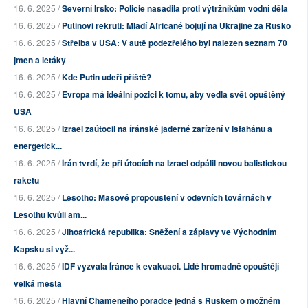
16. 6. 2025 /
Severní Irsko: Policie nasadila proti výtržníkům vodní děla
16. 6. 2025 /
Putinovi rekruti: Mladí Afričané bojují na Ukrajině za Rusko
16. 6. 2025 /
Střelba v USA: V autě podezřelého byl nalezen seznam 70
jmen a letáky
16. 6. 2025 /
Kde Putin udeří příště?
16. 6. 2025 /
Evropa má ideální pozici k tomu, aby vedla svět opuštěný
USA
16. 6. 2025 /
Izrael zaútočil na íránské jaderné zařízení v Isfahánu a
energetick...
16. 6. 2025 /
Írán tvrdí, že při útocích na Izrael odpálil novou balistickou
raketu
16. 6. 2025 /
Lesotho: Masové propouštění v oděvních továrnách v
Lesothu kvůli am...
16. 6. 2025 /
Jihoafrická republika: Sněžení a záplavy ve Východním
Kapsku si vyž...
16. 6. 2025 /
IDF vyzvala Íránce k evakuaci. Lidé hromadně opouštějí
velká města
16. 6. 2025 /
Hlavní Chameneího poradce jedná s Ruskem o možném