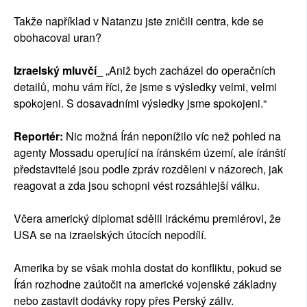
Takže například v Natanzu jste zničili centra, kde se
obohacoval uran?
Izraelský mluvčí
_ „Aniž bych zacházel do operačních
detailů, mohu vám říci, že jsme s výsledky velmi, velmi
spokojeni. S dosavadními výsledky jsme spokojeni.“
Reportér:
Nic možná Írán neponížilo víc než pohled na
agenty Mossadu operující na íránském území, ale íránští
představitelé jsou podle zpráv rozděleni v názorech, jak
reagovat a zda jsou schopni vést rozsáhlejší válku.
Včera americký diplomat sdělil iráckému premiérovi, že
USA se na izraelských útocích nepodílí.
Amerika by se však mohla dostat do konfliktu, pokud se
Írán rozhodne zaútočit na americké vojenské základny
nebo zastavit dodávky ropy přes Perský záliv.