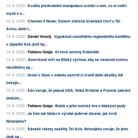
14. 6. 2025 /
Kvalita předvolební manipulace svědčí o tom, co si voliči
myslí o o...
14. 6. 2025 /
Channel 4 News: Íránem zničená izraelská čtvrť u Tel
Avivu, další i...
14. 6. 2025 /
Daniel Veselý
Vypuknutí rozsáhlého regionálního konfliktu
v západní Asii, jenž by...
14. 6. 2025 /
Fabiano Golgo
Krvavé ozvěny Kolumbie
14. 6. 2025 /
Američané míří na Blízký východ, aby se věnovali svému
národnímu sp...
14. 6. 2025 /
Izrael v Gaze v sobotu usmrtil či zranil další desítky lidí
čekajíc...
14. 6. 2025 /
Írán varuje, že pokud USA, Velká Británie a Francie zabrání
útokům...
14. 6. 2025 /
Fabiano Golgo
Babiš a jeho toxická hra s lidskými pudy
14. 6. 2025 /
Je Írán tak blízko k výrobě jaderné zbraně, jak tvrdí
Netanjahu?
14. 6. 2025 /
Íránské rakety zasáhly Tel Aviv, Netanjahu varuje, že jeho
útok na ...