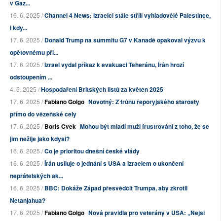
v Gaz...
16. 6. 2025 /
Channel 4 News: Izraelci stále střílí vyhladovělé Palestince,
i kdy...
17. 6. 2025 /
Donald Trump na summitu G7 v Kanadě opakoval výzvu k
opětovnému při...
17. 6. 2025 /
Izrael vydal příkaz k evakuaci Teheránu, Írán hrozí
odstoupením ...
4. 6. 2025 /
Hospodaření Britských listů za květen 2025
17. 6. 2025 /
Fabiano Golgo
Novotný: Z trůnu řeporyjského starosty
přímo do vězeňské cely
17. 6. 2025 /
Boris Cvek
Mohou být mladí muži frustrováni z toho, že se
jim nežije jako kdysi?
16. 6. 2025 /
Co je prioritou dnešní české vlády
16. 6. 2025 /
Írán usiluje o jednání s USA a Izraelem o ukončení
nepřátelských ak...
16. 6. 2025 /
BBC: Dokáže Západ přesvědčit Trumpa, aby zkrotil
Netanjahua?
17. 6. 2025 /
Fabiano Golgo
Nová pravidla pro veterány v USA: „Nejsi