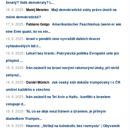
ženatý? Volíš demokraty? L...
16. 6. 2025 /
Matěj Metelec
Mají demokratické státy právo útočit na
méně demokratické?
17. 6. 2025 /
Fabiano Golgo
Amerikanischer Faschismus (wenn er wie
eine Ente quakt, ist es ein...
16. 6. 2025 /
Izrael v pondělí ráno vyvraždil dalších dvacet
vyhladovělých lidí č...
16. 6. 2025 /
Lékaři bez hranic: Pokrytecká politika Evropské unie jen
přispívá ...
16. 6. 2025 /
Írán zaútočil na Izrael novými raketovými útoky, při nichž
zahynul...
16. 6. 2025 /
Daniel Münich
Jak český stát dokáže trumpovsky i v ČR
umlčet každého a všechno
16. 6. 2025 /
Írán zaútočil na Tel Aviv a Haifu - konflikt s Izraelem
vstupuje d...
16. 6. 2025 /
To, co se děje mezi Íránem a Izraelem, je přímým
důsledkem Trumpov...
16. 6. 2025 /
Haaretz: „Střílejí na kohokoliv, bez rozmyslu“ | Obyvatelé