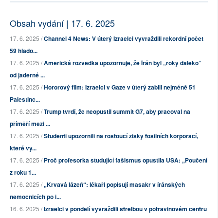
Obsah vydání | 17. 6. 2025
17. 6. 2025 /
Channel 4 News: V úterý Izraelci vyvraždili rekordní počet
59 hlado...
17. 6. 2025 /
Americká rozvědka upozorňuje, že Írán byl „roky daleko“
od jaderné ...
17. 6. 2025 /
Hororový film: Izraelci v Gaze v úterý zabili nejméně 51
Palestinc...
17. 6. 2025 /
Trump tvrdí, že neopustil summit G7, aby pracoval na
příměří mezi ...
17. 6. 2025 /
Studenti upozornili na rostoucí zisky fosilních korporací,
které vy...
17. 6. 2025 /
Proč profesorka studující fašismus opustila USA: „Poučení
z roku 1...
17. 6. 2025 /
„Krvavá lázeň“: lékaři popisují masakr v íránských
nemocnicích po i...
16. 6. 2025 /
Izraelci v pondělí vyvraždili střelbou v potravinovém centru