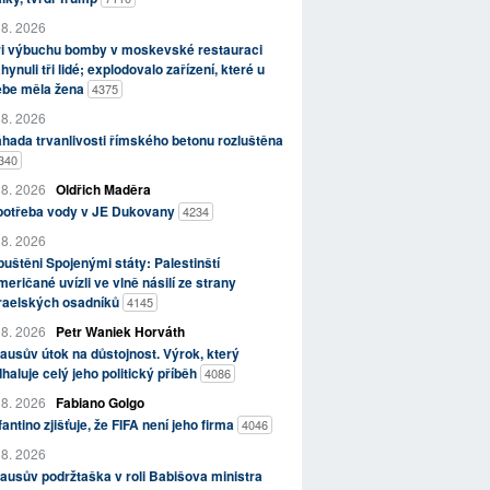
 8. 2026
ři výbuchu bomby v moskevské restauraci
hynuli tři lidé; explodovalo zařízení, které u
ebe měla žena
4375
 8. 2026
hada trvanlivosti římského betonu rozluštěna
340
 8. 2026
Oldřich Maděra
potřeba vody v JE Dukovany
4234
 8. 2026
uštěni Spojenými státy: Palestinští
eričané uvízli ve vlně násilí ze strany
zraelských osadníků
4145
 8. 2026
Petr Waniek Horváth
ausův útok na důstojnost. Výrok, který
haluje celý jeho politický příběh
4086
 8. 2026
Fabiano Golgo
fantino zjišťuje, že FIFA není jeho firma
4046
 8. 2026
ausův podržtaška v roli Babišova ministra