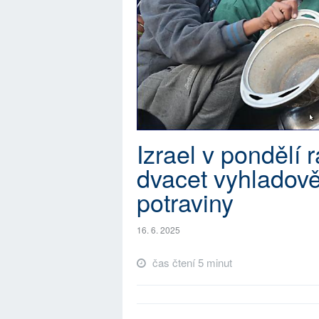
Izrael v pondělí 
dvacet vyhladověl
potraviny
16. 6. 2025
čas čtení 5 minut