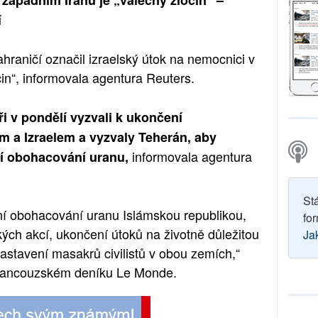
 západním Íránu je „válečný zločin“ –
í
hraničí označil izraelský útok na nemocnici v
in“, informovala agentura Reuters.
aři v pondělí vyzvali k ukončení
m a Izraelem a vyzvaly Teherán, aby
informovala agentura
uší obohacování uranu,
St
í obohacování uranu Islámskou republikou,
for
ých akcí, ukončení útoků na životně důležitou
Ja
a zastavení masakrů civilistů v obou zemích,“
e francouzském deníku Le Monde.