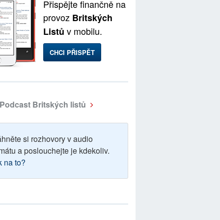
Přispějte finančně na
provoz
Britských
v mobilu.
Listů
CHCI PŘISPĚT
Podcast Britských listů
áhněte si rozhovory v audio
mátu a poslouchejte je kdekoliv.
k na to?