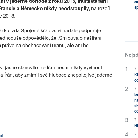
í v jaderné dohodě z roku 2015, multilaterální
za
s
 Francie a Německo nikdy neodstoupily,
na rozdíl
ce 2018.
otázku, zda Spojené království nadále podporuje
jednoduše odpovědělo, že „Smlouva o nešíření
m právo na obohacování uranu, ale ani ho
Nejsd
ví jasně stanovilo, že Írán nesmí nikdy vyvinout
7.
 Írán, aby zmírnil své hluboce znepokojivé jaderné
Kl
od
7.
Iz
na
si
0
7.
Ni
7.
od