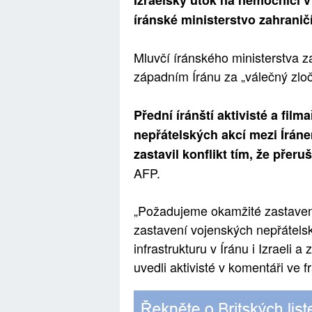
Izraelský útok na nemocnici v
íránské ministerstvo zahranič
Mluvčí íránského ministerstva za
západním Íránu za „válečný zloč
Přední íránští aktivisté a film
nepřátelských akcí mezi Íráne
zastavil konflikt tím, že přer
AFP.
„Požadujeme okamžité zastaven
zastavení vojenských nepřátelsk
infrastrukturu v Íránu i Izraeli 
uvedli aktivisté v komentáři v