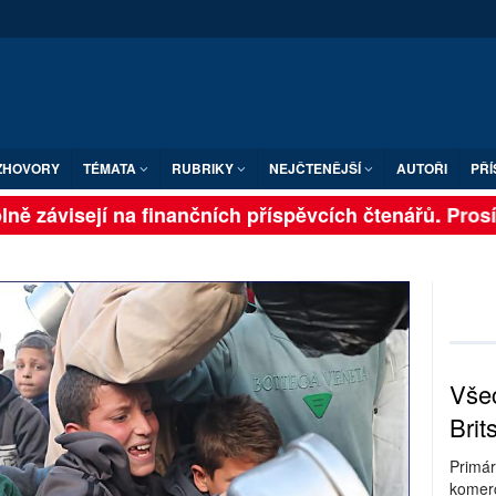
ZHOVORY
TÉMATA
RUBRIKY
NEJČTENĚJŠÍ
AUTOŘI
PŘÍ
ně závisejí na finančních příspěvcích čtenářů. Prosíme
Všec
Brit
Primár
komerc