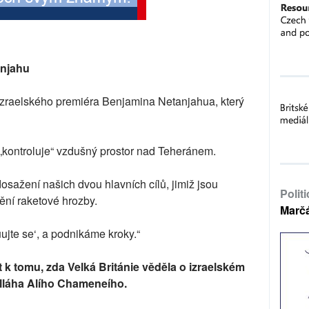
anjahu
izraelského premiéra Benjamina Netanjahua, který
 „kontroluje“ vzdušný prostor nad Teheránem.
osažení našich dvou hlavních cílů, jimiž jsou
Polit
ění raketové hrozby.
Marč
te se‘, a podnikáme kroky.“
t k tomu, zda Velká Británie věděla o izraelském
olláha Alího Chameneího.