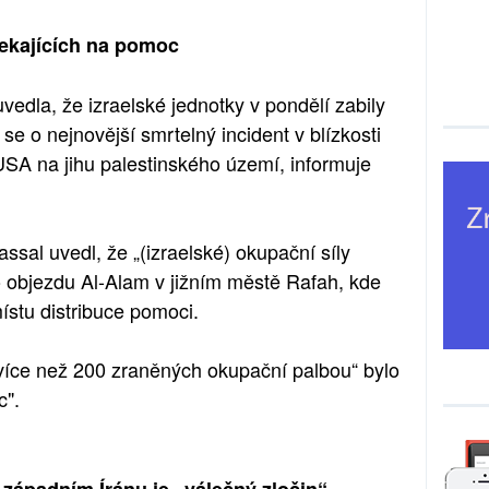
 čekajících na pomoc
vedla, že izraelské jednotky v pondělí zabily
á se o nejnovější smrtelný incident v blízkosti
A na jihu palestinského území, informuje
ssal uvedl, že „(izraelské) okupační síly
o objezdu Al-Alam v jižním městě Rafah, kde
ístu distribuce pomoci.
 více než 200 zraněných okupační palbou“ bylo
c".