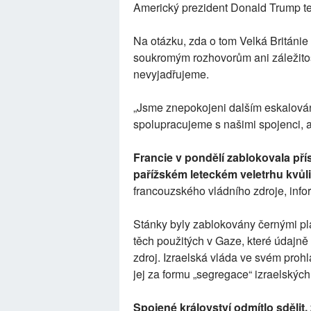
Americký prezident Donald Trump te
Na otázku, zda o tom Velká Británie
soukromým rozhovorům ani záležitos
nevyjadřujeme.
„Jsme znepokojeni dalším eskalován
spolupracujeme s našimi spojenci, a
Francie v pondělí zablokovala pří
pařížském leteckém veletrhu kvůl
francouzského vládního zdroje, info
Stánky byly zablokovány černými pla
těch použitých v Gaze, které údajně
zdroj. Izraelská vláda ve svém proh
jej za formu „segregace“ izraelských
Spojené království odmítlo sdělit