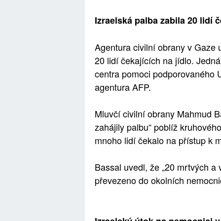
Izraelská palba zabila 20 lidí
Agentura civilní obrany v Gaze u
20 lidí čekajících na jídlo. Jedn
centra pomoci podporovaného US
agentura AFP.
Mluvčí civilní obrany Mahmud Ba
zahájily palbu“ poblíž kruhovéh
mnoho lidí čekalo na přístup k m
Bassal uvedl, že „20 mrtvých a
převezeno do okolních nemocni