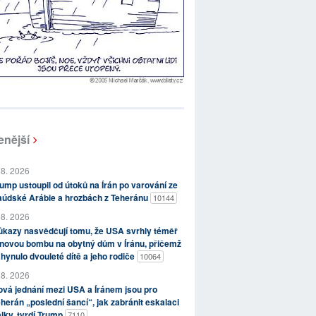
enější
 8. 2026
ump ustoupil od útoků na Írán po varování ze
aúdské Arábie a hrozbách z Teheránu
10144
 8. 2026
kazy nasvědčují tomu, že USA svrhly téměř
novou bombu na obytný dům v Íránu, přičemž
hynulo dvouleté dítě a jeho rodiče
10064
 8. 2026
vá jednání mezi USA a Íránem jsou pro
herán „poslední šancí“, jak zabránit eskalaci
lky, tvrdí Trump
7110