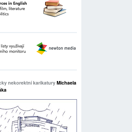
icky nekorektní karikatury
Michaela
áka