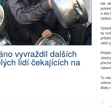
tak, a
pobavi
a aby 
zadava
Výsled
by moh
příběh
větší 
ráno vyvraždil dalších
Příběh
zlehčo
ých lidí čekajících na
přechá
riskant
To vše
refero
škály 