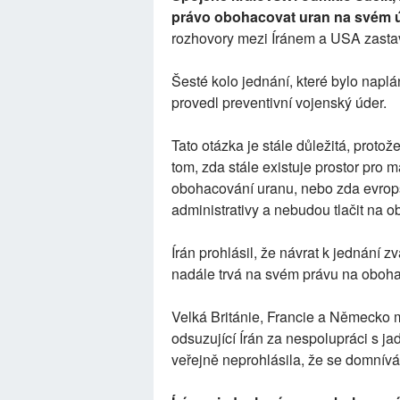
právo obohacovat uran na svém 
rozhovory mezi Íránem a USA zastav
Šesté kolo jednání, které bylo naplá
provedl preventivní vojenský úder.
Tato otázka je stále důležitá, proto
tom, zda stále existuje prostor pr
obohacování uranu, nebo zda evrop
administrativy a nebudou tlačit na o
Írán prohlásil, že návrat k jednání z
nadále trvá na svém právu na oboha
Velká Británie, Francie a Německo min
odsuzující Írán za nespolupráci s j
veřejně neprohlásila, že se domnívá,