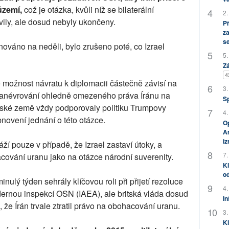
území,
což je otázka, kvůli níž se bilaterální
2.
ily, ale dosud nebyly ukončeny.
P
za
s
nováno na neděli, bylo zrušeno poté, co Izrael
5.
Zá
4
že možnost návratu k diplomacii částečně závisí na
3.
o manévrování ohledně omezeného práva Íránu na
S
ské země vždy podporovaly politiku Trumpovy
4.
bnovení jednání o této otázce.
Op
Am
i
váží pouze v případě, že Izrael zastaví útoky, a
7.
cování uranu jako na otázce národní suverenity.
Kl
od
ulý týden sehrály klíčovou roli při přijetí rezoluce
4.
adernou inspekcí OSN (IAEA), ale britská vláda dosud
In
 že Írán trvale ztratil právo na obohacování uranu.
3.
Kl