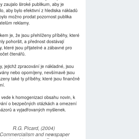
by zaujalo široké publikum, aby je
lo, aby bylo efektivní z hlediska nákladů
bylo možno prodat pozornost publika
telům reklamy.
kem je, že jsou přehlíženy příběhy, které
ly pohoršit, a přednost dostávají
y, které jsou přijatelné a zábavné pro
počet čtenářů.
y, jejichž zpracování je nákladné, jsou
vány nebo opomíjeny, nevšímavě jsou
zeny také ty příběhy, které jsou finančně
ní.
 vede k homogenizaci obsahu novin, k
vání o bezpečných otázkách a omezení
názorů a vyjadřovaných myšlenek.
R.G. Picard, (2004)
“Commercialism and newspaper