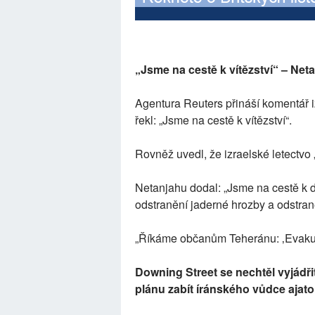
„Jsme na cestě k vítězství“ – Net
Agentura Reuters přináší komentář 
řekl: „Jsme na cestě k vítězství“.
Rovněž uvedl, že izraelské letectvo
Netanjahu dodal: „Jsme na cestě k d
odstranění jaderné hrozby a odstran
„Říkáme občanům Teheránu: ‚Evakuuj
Downing Street se nechtěl vyjádři
plánu zabít íránského vůdce ajat