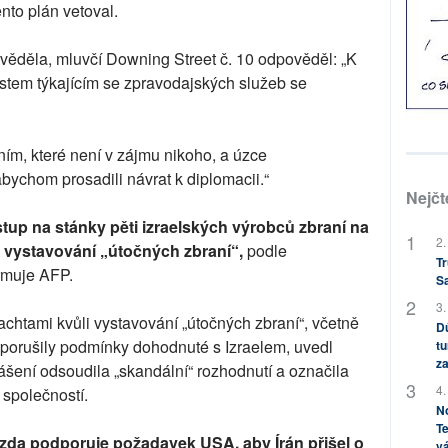
nto plán vetoval.
 věděla, mluvčí Downing Street č. 10 odpověděl: „K
tem týkajícím se zpravodajských služeb se
ím, které není v zájmu nikoho, a úzce
bychom prosadili návrat k diplomacii.“
Nejčt
stup na stánky pěti izraelských výrobců zbraní na
2.
i vystavování „útočných zbraní“,
podle
Tr
rmuje AFP.
S
3.
chtami kvůli vystavování „útočných zbraní“, včetně
Dů
 porušily podmínky dohodnuté s Izraelem, uvedl
tu
za
lášení odsoudila „skandální“ rozhodnutí a označila
4.
 společností.
No
Te
, zda podporuje požadavek USA, aby Írán přišel o
vá