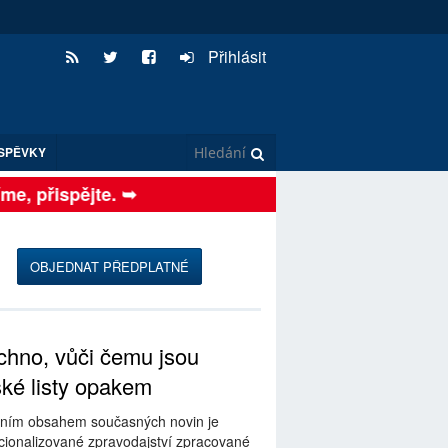
Přihlásit
SPĚVKY
, přispějte. ➥
OBJEDNAT PŘEDPLATNÉ
hno, vůči čemu jsou
ské listy opakem
ním obsahem současných novin je
ionalizované zpravodajství zpracované