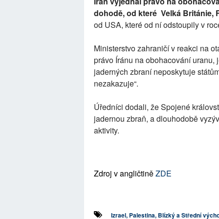
Írán vyjednal právo na obohacován
dohodě, od které Velká Británie,
od USA, které od ní odstoupily v ro
Ministerstvo zahraničí v reakci na 
právo Íránu na obohacování uranu, 
jaderných zbraní neposkytuje států
nezakazuje“.
Úředníci dodali, že Spojené královst
jadernou zbraň, a dlouhodobě vyzývá
aktivity.
Zdroj v angličtině
ZDE
Izrael, Palestina, Blízký a Střední vých