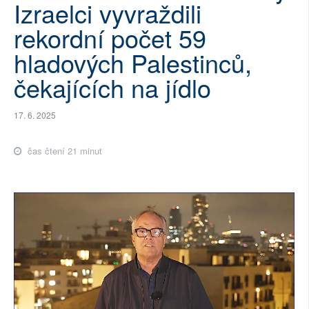
Izraelci vyvraždili
SOCIÁLNÍ SÍTĚ
rekordní počet 59
RUBRIKY
hladových Palestinců,
čekajících na jídlo
PLNÁ VERZE STRÁNEK
17. 6. 2025
čas čtení 21 minut