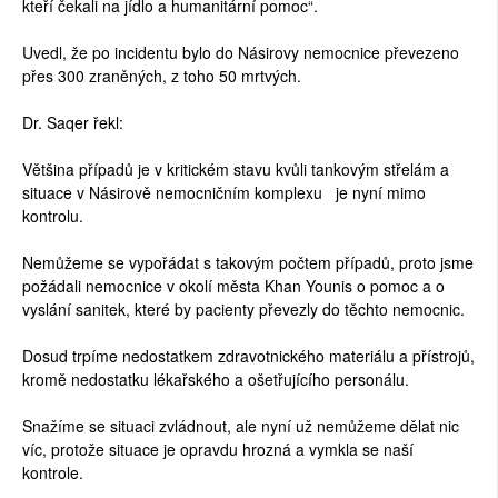
kteří čekali na jídlo a humanitární pomoc“.
Uvedl, že po incidentu bylo do Násirovy nemocnice převezeno
přes 300 zraněných, z toho 50 mrtvých.
Dr. Saqer řekl:
Většina případů je v kritickém stavu kvůli tankovým střelám a
situace v Násirově nemocničním komplexu je nyní mimo
kontrolu.
Nemůžeme se vypořádat s takovým počtem případů, proto jsme
požádali nemocnice v okolí města Khan Younis o pomoc a o
vyslání sanitek, které by pacienty převezly do těchto nemocnic.
Dosud trpíme nedostatkem zdravotnického materiálu a přístrojů,
kromě nedostatku lékařského a ošetřujícího personálu.
Snažíme se situaci zvládnout, ale nyní už nemůžeme dělat nic
víc, protože situace je opravdu hrozná a vymkla se naší
kontrole.