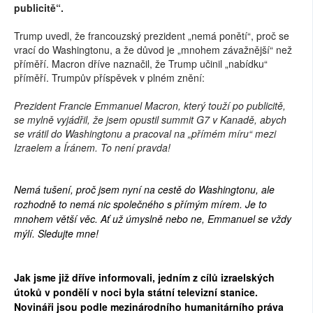
publicitě“.
Trump uvedl, že francouzský prezident „nemá ponětí“, proč se
vrací do Washingtonu, a že důvod je „mnohem závažnější“ než
příměří. Macron dříve naznačil, že Trump učinil „nabídku“
příměří. Trumpův příspěvek v plném znění:
Prezident Francie Emmanuel Macron, který touží po publicitě,
se mylně vyjádřil, že jsem opustil summit G7 v Kanadě, abych
se vrátil do Washingtonu a pracoval na „přímém míru“ mezi
Izraelem a Íránem. To není pravda!
Nemá tušení, proč jsem nyní na cestě do Washingtonu, ale
rozhodně to nemá nic společného s přímým mírem. Je to
mnohem větší věc. Ať už úmyslně nebo ne, Emmanuel se vždy
mýlí. Sledujte mne!
Jak jsme již dříve informovali, jedním z cílů izraelských
útoků v pondělí v noci byla státní televizní stanice.
Novináři jsou podle mezinárodního humanitárního práva