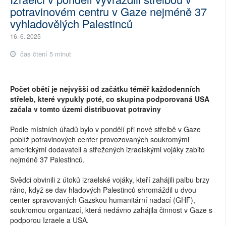
potravinovém centru v Gaze nejméně 37
vyhladovělých Palestinců
16. 6. 2025
čas čtení 5 minut
Počet obětí je nejvyšší od začátku téměř každodenních
střeleb, které vypukly poté, co skupina podporovaná USA
začala v tomto území distribuovat potraviny
Podle místních úřadů bylo v pondělí při nové střelbě v Gaze
poblíž potravinových center provozovaných soukromými
americkými dodavateli a střežených izraelskými vojáky zabito
nejméně 37 Palestinců.
Svědci obvinili z útoků izraelské vojáky, kteří zahájili palbu brzy
ráno, když se dav hladových Palestinců shromáždil u dvou
center spravovaných Gazskou humanitární nadací (GHF),
soukromou organizací, která nedávno zahájila činnost v Gaze s
podporou Izraele a USA.