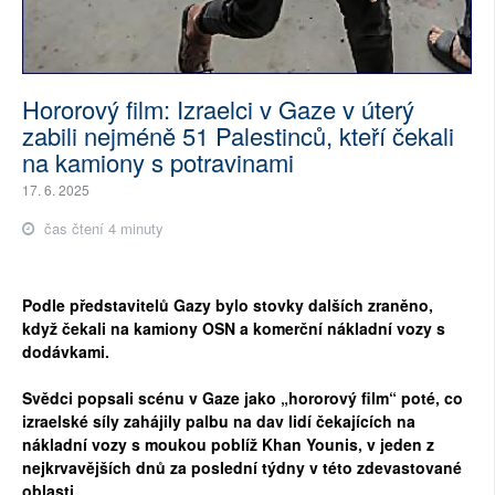
Hororový film: Izraelci v Gaze v úterý
zabili nejméně 51 Palestinců, kteří čekali
na kamiony s potravinami
17. 6. 2025
čas čtení 4 minuty
Podle představitelů Gazy bylo stovky dalších zraněno,
když čekali na kamiony OSN a komerční nákladní vozy s
dodávkami.
Svědci popsali scénu v Gaze jako „hororový film“ poté, co
izraelské síly zahájily palbu na dav lidí čekajících na
nákladní vozy s moukou poblíž Khan Younis, v jeden z
nejkrvavějších dnů za poslední týdny v této zdevastované
oblasti.