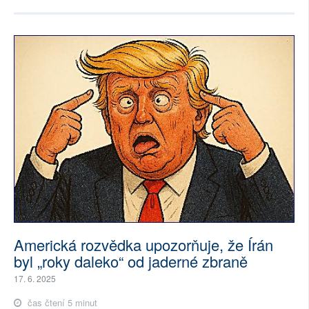
Americká rozvědka upozorňuje, že Írán
byl „roky daleko“ od jaderné zbraně
17. 6. 2025
čas čtení 5 minut