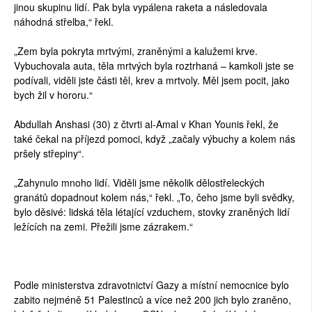
jinou skupinu lidí. Pak byla vypálena raketa a následovala
náhodná střelba,“ řekl.
„Zem byla pokryta mrtvými, zraněnými a kalužemi krve.
Vybuchovala auta, těla mrtvých byla roztrhaná – kamkoli jste se
podívali, viděli jste části těl, krev a mrtvoly. Měl jsem pocit, jako
bych žil v hororu.“
Abdullah Anshasi (30) z čtvrti al-Amal v Khan Younis řekl, že
také čekal na příjezd pomoci, když „začaly výbuchy a kolem nás
pršely střepiny“.
„Zahynulo mnoho lidí. Viděli jsme několik dělostřeleckých
granátů dopadnout kolem nás,“ řekl. „To, čeho jsme byli svědky,
bylo děsivé: lidská těla létající vzduchem, stovky zraněných lidí
ležících na zemi. Přežili jsme zázrakem.“
Podle ministerstva zdravotnictví Gazy a místní nemocnice bylo
zabito nejméně 51 Palestinců a více než 200 jich bylo zraněno,