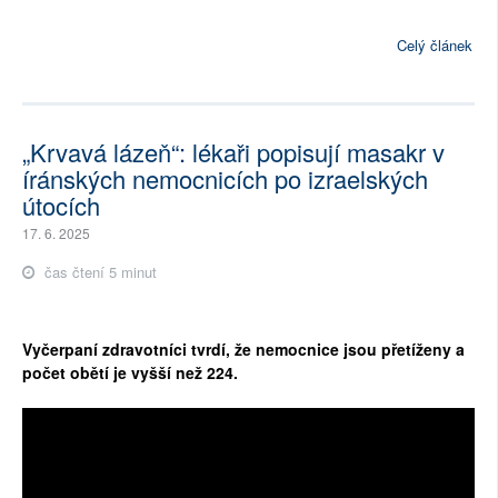
Celý článek
„Krvavá lázeň“: lékaři popisují masakr v
íránských nemocnicích po izraelských
útocích
17. 6. 2025
čas čtení 5 minut
Vyčerpaní zdravotníci tvrdí, že nemocnice jsou přetíženy a
počet obětí je vyšší než 224.