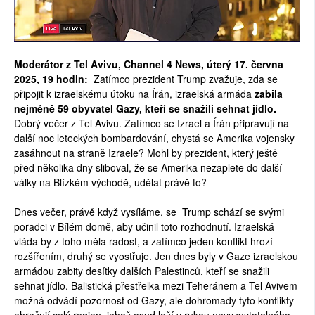
Moderátor z Tel Avivu, Channel 4 News, úterý 17. června
2025, 19 hodin:
Zatímco prezident Trump zvažuje, zda se
připojit k izraelskému útoku na Írán, izraelská armáda
zabila
nejméně 59 obyvatel Gazy, kteří se snažili sehnat jídlo.
Dobrý večer z Tel Avivu. Zatímco se Izrael a Írán připravují na
další noc leteckých bombardování, chystá se Amerika vojensky
zasáhnout na straně Izraele? Mohl by prezident, který ještě
před několika dny sliboval, že se Amerika nezaplete do další
války na Blízkém východě, udělat právě to?
Dnes večer, právě když vysíláme, se Trump schází se svými
poradci v Bílém domě, aby učinil toto rozhodnutí. Izraelská
vláda by z toho měla radost, a zatímco jeden konflikt hrozí
rozšířením, druhý se vyostřuje. Jen dnes byly v Gaze izraelskou
armádou zabity desítky dalších Palestinců, kteří se snažili
sehnat jídlo. Balistická přestřelka mezi Teheránem a Tel Avivem
možná odvádí pozornost od Gazy, ale dohromady tyto konflikty
ohrožují celý region, jehož osud leží v rukou nevyzpytatelného