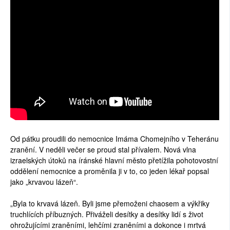
Od pátku proudili do nemocnice Imáma Chomejního v Teheránu
zranění. V neděli večer se proud stal přívalem. Nová vlna
izraelských útoků na íránské hlavní město přetížila pohotovostní
oddělení nemocnice a proměnila ji v to, co jeden lékař popsal
jako „krvavou lázeň“.
„Byla to krvavá lázeň. Byli jsme přemoženi chaosem a výkřiky
truchlících příbuzných. Přiváželi desítky a desítky lidí s život
ohrožujícími zraněními, lehčími zraněními a dokonce i mrtvá