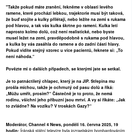
"Takže pokud máte zranění, řekněme v oblasti levého
ramene, které prochází lebkou, trajektorie musí být taková,
že buď stojíte a kulky přilétají, nebo ležíte na zemi s rukama
pod hlavou, a tak vás kulka škrtne po rameni. Kulka letí
naprosto kolmo dolů, což není realistické, nebo byste
musel ležet na zemi, pravděpodobně s rukama pod hlavou,
a kulka by vás zasáhla do ramene a do zadní části hlavy.
Pokud vidíte stejný vzorec u více pacientů, řeknete si: „To
není náhoda.“
Povězte mi o dalších případech, se kterými jste se setkal.
Je to patnáctiletý chlapec, který je na JIP. Střepina mu
prošla míchou, takže je ochrnutý od pasu dolů a říká:
„Můžu umřít, prosím?“ Částečně je to proto, že nemá
rodinu, všichni jeho příbuzní jsou mrtví. A vy si říkáte: „Jak
to zvládne? Na vozíku? V troskách Gazy?“
Moderátor, Channel 4 News, pondělí 16. června 2025, 19
hodin:
Íránská státní televize byla iozraelským bombardováním