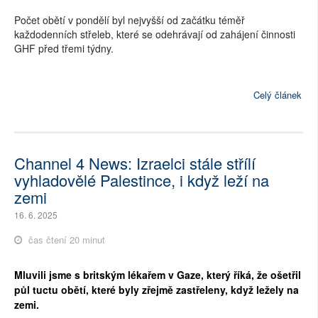
Počet obětí v pondělí byl nejvyšší od začátku téměř
každodenních střeleb, které se odehrávají od zahájení činnosti
GHF před třemi týdny.
Celý článek
Channel 4 News: Izraelci stále střílí
vyhladovělé Palestince, i když leží na
zemi
16. 6. 2025
čas čtení 20 minut
Mluvili jsme s britským lékařem v Gaze, který říká, že ošetřil
půl tuctu obětí, které byly zřejmě zastřeleny, když ležely na
zemi.