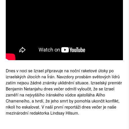
Dnes v noci se Izrael připravuje na noční raketové útoky po
izraelských útocích na Írán. Navzdory prosbám světových lídrů
zatím nejsou žádné známky uklidnění situace. Izraelský premiér
Benjamin Netanjahu dnes večer odmítl vyloučit, že se Izrael
zaměří na nejvyššího íránského vůdce ajatolláha Alího
Chameneího, a tvrdí, že jeho smrt by pomohla ukončit konflikt,
nikoli ho eskalovat. V naší první reportáži dnes večer je naše
mezinárodní redaktorka Lindsay Hilsum.