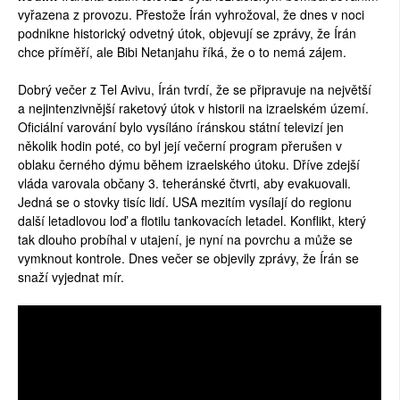
vyřazena z provozu. Přestože Írán vyhrožoval, že dnes v noci
podnikne historický odvetný útok, objevují se zprávy, že Írán
chce příměří, ale Bibi Netanjahu říká, že o to nemá zájem.
Dobrý večer z Tel Avivu, Írán tvrdí, že se připravuje na největší
a nejintenzivnější raketový útok v historii na izraelském území.
Oficiální varování bylo vysíláno íránskou státní televizí jen
několik hodin poté, co byl její večerní program přerušen v
oblaku černého dýmu během izraelského útoku. Dříve zdejší
vláda varovala občany 3. teheránské čtvrti, aby evakuovali.
Jedná se o stovky tisíc lidí. USA mezitím vysílají do regionu
další letadlovou loď a flotilu tankovacích letadel. Konflikt, který
tak dlouho probíhal v utajení, je nyní na povrchu a může se
vymknout kontrole. Dnes večer se objevily zprávy, že Írán se
snaží vyjednat mír.