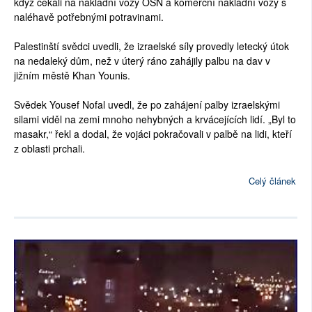
když čekali na nákladní vozy OSN a komerční nákladní vozy s
naléhavě potřebnými potravinami.
Palestinští svědci uvedli, že izraelské síly provedly letecký útok
na nedaleký dům, než v úterý ráno zahájily palbu na dav v
jižním městě Khan Younis.
Svědek Yousef Nofal uvedl, že po zahájení palby izraelskými
silami viděl na zemi mnoho nehybných a krvácejících lidí. „Byl to
masakr,“ řekl a dodal, že vojáci pokračovali v palbě na lidi, kteří
z oblasti prchali.
Celý článek