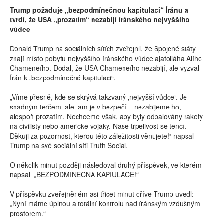
Trump požaduje „bezpodmínečnou kapitulaci“ Íránu a
tvrdí, že USA „prozatím“ nezabijí íránského nejvyššího
vůdce
Donald Trump na sociálních sítích zveřejnil, že Spojené státy
znají místo pobytu nejvyššího íránského vůdce ajatolláha Alího
Chameneího. Dodal, že USA Chameneího nezabijí, ale vyzval
Írán k „bezpodmínečné kapitulaci“.
„Víme přesně, kde se skrývá takzvaný ‚nejvyšší vůdce‘. Je
snadným terčem, ale tam je v bezpečí – nezabijeme ho,
alespoň prozatím. Nechceme však, aby byly odpalovány rakety
na civilisty nebo americké vojáky. Naše trpělivost se tenčí.
Děkuji za pozornost, kterou této záležitosti věnujete!“ napsal
Trump na své sociální síti Truth Social.
O několik minut později následoval druhý příspěvek, ve kterém
napsal: „BEZPODMÍNEČNÁ KAPIULACE!“
V příspěvku zveřejněném asi třicet minut dříve Trump uvedl:
„Nyní máme úplnou a totální kontrolu nad íránským vzdušným
prostorem.“