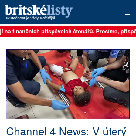
a finančních příspěvcích čtenářů. Prosíme, přispějte. 
PŘIHLÁSIT
AKTUÁLNÍ VYDÁNÍ
ARCHIV
ROZHOVORY
TÉMATA
NEJČTENĚJŠÍ ZA 7 DNÍ
AUTOŘI
Channel 4 News: V úterý
PŘÍSPĚVKY NA PROVOZ