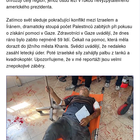
amerického prezidenta.
Zatímco svět sleduje pokračující konflikt mezi Izraelem a
Íránem, dramaticky stoupá počet Palestinců zabitých při pokusu
o získání pomoci v Gaze. Zdravotníci v Gaze uvádějí, že dnes
ráno bylo zabito nejméně 59 lidí. Čekali na pomoc, která měla
dorazit do jižního města Khanis. Svědci uvádějí, že nedaleko
zasáhl letecký úder. Poté izraelské síly zahájily palbu z tanků a
kvadrokoptér. Upozorňujeme, že v mé reportáži jsou velmi
znepokojivé záběry.