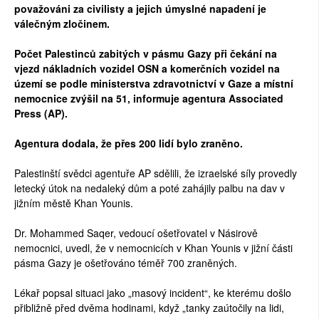
považováni za civilisty a jejich úmyslné napadení je
válečným zločinem.
Počet Palestinců zabitých v pásmu Gazy při čekání na
vjezd nákladních vozidel OSN a komerčních vozidel na
území se podle ministerstva zdravotnictví v Gaze a místní
nemocnice zvýšil na 51, informuje agentura Associated
Press (AP).
Agentura dodala, že přes 200 lidí bylo zraněno.
Palestinští svědci agentuře AP sdělili, že izraelské síly provedly
letecký útok na nedaleký dům a poté zahájily palbu na dav v
jižním městě Khan Younis.
Dr. Mohammed Saqer, vedoucí ošetřovatel v Násirově
nemocnici, uvedl, že v nemocnicích v Khan Younis v jižní části
pásma Gazy je ošetřováno téměř 700 zraněných.
Lékař popsal situaci jako „masový incident“, ke kterému došlo
přibližně před dvěma hodinami, když „tanky zaútočily na lidi,