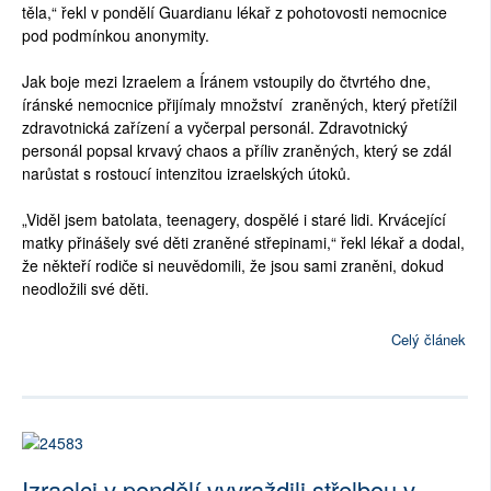
těla,“ řekl v pondělí Guardianu lékař z pohotovosti nemocnice
pod podmínkou anonymity.
Jak boje mezi Izraelem a Íránem vstoupily do čtvrtého dne,
íránské nemocnice přijímaly množství zraněných, který přetížil
zdravotnická zařízení a vyčerpal personál. Zdravotnický
personál popsal krvavý chaos a příliv zraněných, který se zdál
narůstat s rostoucí intenzitou izraelských útoků.
„Viděl jsem batolata, teenagery, dospělé i staré lidi. Krvácející
matky přinášely své děti zraněné střepinami,“ řekl lékař a dodal,
že někteří rodiče si neuvědomili, že jsou sami zraněni, dokud
neodložili své děti.
Celý článek
Izraelci v pondělí vyvraždili střelbou v