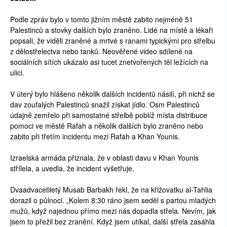
Podle zpráv bylo v tomto jižním městě zabito nejméně 51
Palestinců a stovky dalších bylo zraněno. Lidé na místě a lékaři
popsali, že viděli zraněné a mrtvé s ranami typickými pro střelbu
z dělostřelectva nebo tanků. Neověřené video sdílené na
sociálních sítích ukázalo asi tucet znetvořených těl ležících na
ulici.
V úterý bylo hlášeno několik dalších incidentů násilí, při nichž se
dav zoufalých Palestinců snažil získat jídlo. Osm Palestinců
údajně zemřelo při samostatné střelbě poblíž místa distribuce
pomoci ve městě Rafah a několik dalších bylo zraněno nebo
zabito při třetím incidentu mezi Rafah a Khan Younis.
Izraelská armáda přiznala, že v oblasti davu v Khan Younis
střílela, a uvedla, že incident vyšetřuje.
Dvaadvacetiletý Musab Barbakh řekl, že na křižovatku al-Tahlia
dorazil o půlnoci. „Kolem 8:30 ráno jsem seděl s partou mladých
mužů, když najednou přímo mezi nás dopadla střela. Nevím, jak
jsem to přežil bez zranění. Když jsem utíkal, další střela zasáhla