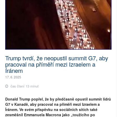
Trump tvrdí, že neopustil summit G7, aby
pracoval na příměří mezi Izraelem a
Íránem
17. 6. 2025
čas čtení 13 minut
Donald Trump popřel, že by předčasně opustil summit lídrů
G7 v Kanadě, aby pracoval na příměří mezi Izraelem a
Íránem. Ve svém příspěvku na sociálních sítích také
zesměšnil Emmanuela Macrona jako „toužícího po