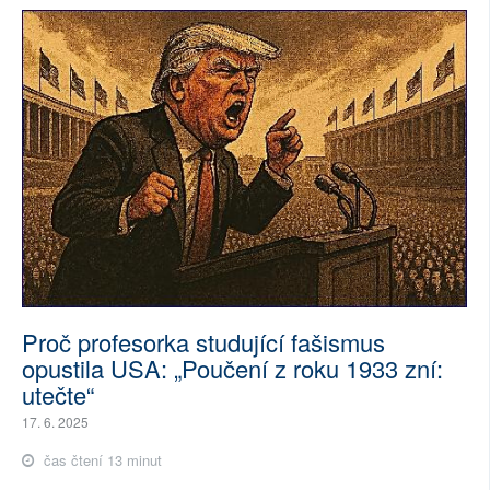
Proč profesorka studující fašismus
opustila USA: „Poučení z roku 1933 zní:
utečte“
17. 6. 2025
čas čtení 13 minut