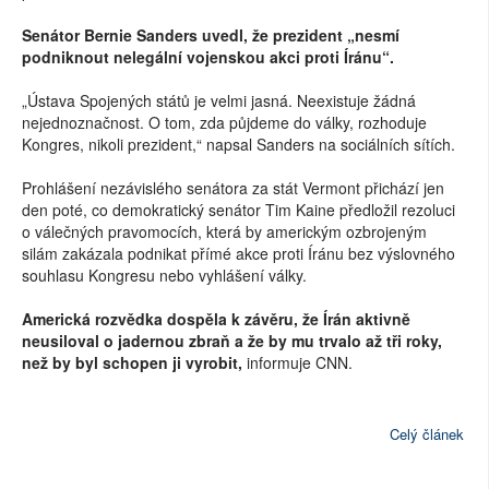
Senátor Bernie Sanders uvedl, že prezident „nesmí
podniknout nelegální vojenskou akci proti Íránu“.
„Ústava Spojených států je velmi jasná. Neexistuje žádná
nejednoznačnost. O tom, zda půjdeme do války, rozhoduje
Kongres, nikoli prezident,“ napsal Sanders na sociálních sítích.
Prohlášení nezávislého senátora za stát Vermont přichází jen
den poté, co demokratický senátor Tim Kaine předložil rezoluci
o válečných pravomocích, která by americkým ozbrojeným
silám zakázala podnikat přímé akce proti Íránu bez výslovného
souhlasu Kongresu nebo vyhlášení války.
Americká rozvědka dospěla k závěru, že Írán aktivně
neusiloval o jadernou zbraň a že by mu trvalo až tři roky,
než by byl schopen ji vyrobit,
informuje CNN.
Celý článek