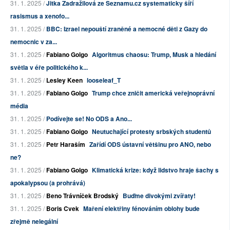
31. 1. 2025 /
Jitka Zadražilová ze Seznamu.cz systematicky šíří
rasismus a xenofo...
31. 1. 2025 /
BBC: Izrael nepouští zraněné a nemocné děti z Gazy do
nemocnic v za...
31. 1. 2025 /
Fabiano Golgo
Algoritmus chaosu: Trump, Musk a hledání
světla v éře politického k...
31. 1. 2025 /
Lesley Keen
looseleaf_T
31. 1. 2025 /
Fabiano Golgo
Trump chce zničit americká veřejnoprávní
média
31. 1. 2025 /
Podívejte se! No ODS a Ano...
31. 1. 2025 /
Fabiano Golgo
Neutuchající protesty srbských studentů
31. 1. 2025 /
Petr Haraším
Zařídí ODS ústavní většinu pro ANO, nebo
ne?
31. 1. 2025 /
Fabiano Golgo
Klimatická krize: když lidstvo hraje šachy s
apokalypsou (a prohrává)
31. 1. 2025 /
Beno Trávníček Brodský
Buďme divokými zvířaty!
31. 1. 2025 /
Boris Cvek
Maření elektřiny fénováním oblohy bude
zřejmě nelegální