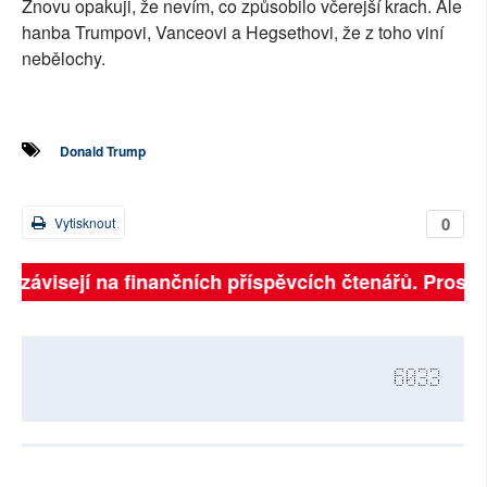
Znovu opakuji, že nevím, co způsobilo včerejší krach. Ale
hanba Trumpovi, Vanceovi a Hegsethovi, že z toho viní
nebělochy.
Donald Trump
0
Vytisknout
ně závisejí na finančních příspěvcích čtenářů. Prosíme
6033