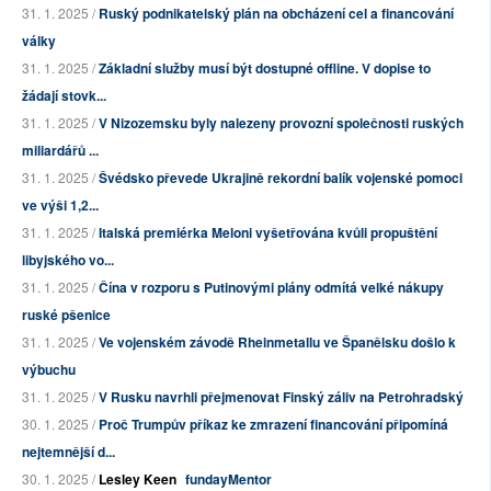
31. 1. 2025 /
Ruský podnikatelský plán na obcházení cel a financování
války
31. 1. 2025 /
Základní služby musí být dostupné offline. V dopise to
žádají stovk...
31. 1. 2025 /
V Nizozemsku byly nalezeny provozní společnosti ruských
miliardářů ...
31. 1. 2025 /
Švédsko převede Ukrajině rekordní balík vojenské pomoci
ve výši 1,2...
31. 1. 2025 /
Italská premiérka Meloni vyšetřována kvůli propuštění
libyjského vo...
31. 1. 2025 /
Čína v rozporu s Putinovými plány odmítá velké nákupy
ruské pšenice
31. 1. 2025 /
Ve vojenském závodě Rheinmetallu ve Španělsku došlo k
výbuchu
31. 1. 2025 /
V Rusku navrhli přejmenovat Finský záliv na Petrohradský
30. 1. 2025 /
Proč Trumpův příkaz ke zmrazení financování připomíná
nejtemnější d...
30. 1. 2025 /
Lesley Keen
fundayMentor