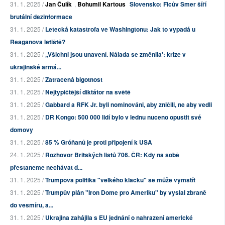
31. 1. 2025 /
Jan Čulík
,
Bohumil Kartous
Slovensko: Ficův Smer šíří
brutální dezinformace
31. 1. 2025 /
Letecká katastrofa ve Washingtonu: Jak to vypadá u
Reaganova letiště?
31. 1. 2025 /
„Všichni jsou unavení. Nálada se změnila': krize v
ukrajinské armá...
31. 1. 2025 /
Zatracená bigotnost
31. 1. 2025 /
Nejtypičtější diktátor na světě
31. 1. 2025 /
Gabbard a RFK Jr. byli nominováni, aby zničili, ne aby vedli
31. 1. 2025 /
DR Kongo: 500 000 lidí bylo v lednu nuceno opustit své
domovy
31. 1. 2025 /
85 % Gróňanů je proti připojení k USA
24. 1. 2025 /
Rozhovor Britských listů 706. ČR: Kdy na sobě
přestaneme nechávat d...
31. 1. 2025 /
Trumpova politika "velkého klacku" se může vymstít
31. 1. 2025 /
Trumpův plán "Iron Dome pro Ameriku" by vyslal zbraně
do vesmíru, a...
31. 1. 2025 /
Ukrajina zahájila s EU jednání o nahrazení americké