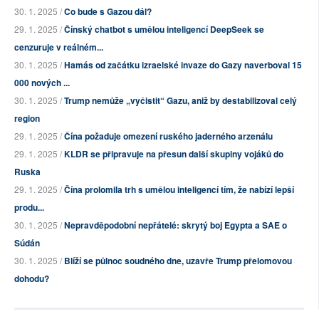
30. 1. 2025 /
Co bude s Gazou dál?
29. 1. 2025 /
Čínský chatbot s umělou inteligencí DeepSeek se
cenzuruje v reálném...
30. 1. 2025 /
Hamás od začátku izraelské invaze do Gazy naverboval 15
000 nových ...
30. 1. 2025 /
Trump nemůže „vyčistit“ Gazu, aniž by destabilizoval celý
region
29. 1. 2025 /
Čína požaduje omezení ruského jaderného arzenálu
29. 1. 2025 /
KLDR se připravuje na přesun další skupiny vojáků do
Ruska
29. 1. 2025 /
Čína prolomila trh s umělou inteligencí tím, že nabízí lepší
produ...
30. 1. 2025 /
Nepravděpodobní nepřátelé: skrytý boj Egypta a SAE o
Súdán
30. 1. 2025 /
Blíží se půlnoc soudného dne, uzavře Trump přelomovou
dohodu?