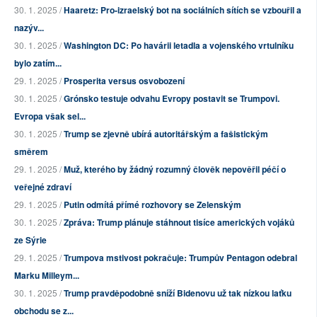
30. 1. 2025 /
Haaretz: Pro-izraelský bot na sociálních sítích se vzbouřil a
nazýv...
30. 1. 2025 /
Washington DC: Po havárii letadla a vojenského vrtulníku
bylo zatím...
29. 1. 2025 /
Prosperita versus osvobození
30. 1. 2025 /
Grónsko testuje odvahu Evropy postavit se Trumpovi.
Evropa však sel...
30. 1. 2025 /
Trump se zjevně ubírá autoritářským a fašistickým
směrem
29. 1. 2025 /
Muž, kterého by žádný rozumný člověk nepověřil péčí o
veřejné zdraví
29. 1. 2025 /
Putin odmítá přímé rozhovory se Zelenským
30. 1. 2025 /
Zpráva: Trump plánuje stáhnout tisíce amerických vojáků
ze Sýrie
29. 1. 2025 /
Trumpova mstivost pokračuje: Trumpův Pentagon odebral
Marku Milleym...
30. 1. 2025 /
Trump pravděpodobně sníží Bidenovu už tak nízkou laťku
obchodu se z...