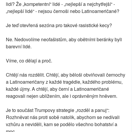
lidí? Že „kompetentní“ lidé - „nejlepší a nejchytřejší“ -
„nejlepší lidé“ - nejsou černoši nebo Latinoameričané?
Je teď otevřená sezóna pro takové rasistické kecy?
Ne. Nedovolíme neofašistům, aby obětními beránky byli
barevní lidé.
Víme, co dělají a proč.
Chtějí nás rozdělit. Chtějí, aby běloši obviňovali černochy
a Latinoameričany z každé tragédie, každého problému,
každé újmy. A chtějí, aby černí a Latinoameričané
reagovali nejen ublížením, ale i oprávněným hněvem.
Je to součást Trumpovy strategie „rozděl a panuj“:
Rozhněvat nás proti sobě natolik, abychom se nedívali
vzhůru a neviděli, kam se podělo všechno bohatství a
moc.