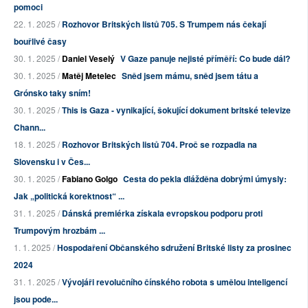
pomoci
22. 1. 2025 /
Rozhovor Britských listů 705. S Trumpem nás čekají
bouřlivé časy
30. 1. 2025 /
Daniel Veselý
V Gaze panuje nejisté příměří: Co bude dál?
30. 1. 2025 /
Matěj Metelec
Sněd jsem mámu, sněd jsem tátu a
Grónsko taky sním!
30. 1. 2025 /
This is Gaza - vynikající, šokující dokument britské televize
Chann...
18. 1. 2025 /
Rozhovor Britských listů 704. Proč se rozpadla na
Slovensku i v Čes...
30. 1. 2025 /
Fabiano Golgo
Cesta do pekla dlážděna dobrými úmysly:
Jak „politická korektnost“ ...
31. 1. 2025 /
Dánská premiérka získala evropskou podporu proti
Trumpovým hrozbám ...
1. 1. 2025 /
Hospodaření Občanského sdružení Britské listy za prosinec
2024
31. 1. 2025 /
Vývojáři revolučního čínského robota s umělou inteligencí
jsou pode...