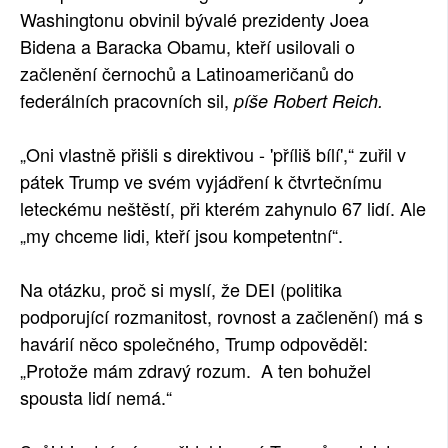
Washingtonu obvinil bývalé prezidenty Joea
SOCIÁLNÍ SÍTĚ
Bidena a Baracka Obamu, kteří usilovali o
začlenění černochů a Latinoameričanů do
RUBRIKY
federálních pracovních sil,
píše Robert Reich.
PLNÁ VERZE STRÁNEK
„Oni vlastně přišli s direktivou - 'příliš bílí',“ zuřil v
pátek Trump ve svém vyjádření k čtvrtečnímu
leteckému neštěstí, při kterém zahynulo 67 lidí. Ale
„my chceme lidi, kteří jsou kompetentní“.
Na otázku, proč si myslí, že DEI (politika
podporující rozmanitost, rovnost a začlenění) má s
havárií něco společného, Trump odpověděl:
„Protože mám zdravý rozum. A ten bohužel
spousta lidí nemá.“