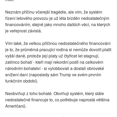
Neznám příčinu včerejší tragédie, ale vím, že systém
řízení letového provozu je už léta brzděn nedostatečným
financováním, stejně jako mnoho dalších věcí, na kterých
je veřejnost závislá.
Vím také, že velkou příčinou nedostatečného financování
je to, že průměrná pracující rodina si nemůže dovolit platit
vyšší daně, protože její platy už čtyřicet let stagnují,
zatímco bohatí - kteří mají rekordní podíl na celkovém
národním bohatství - si vylobbovali a dostali obrovské
snížení daní (naposledy sám Trump ve svém prvním
funkčním období).
Neobviňuji z toho bohaté. Obviňuji systém, který stále
nedostatečně financuje to, co potřebuje naprostá většina
Američanů.