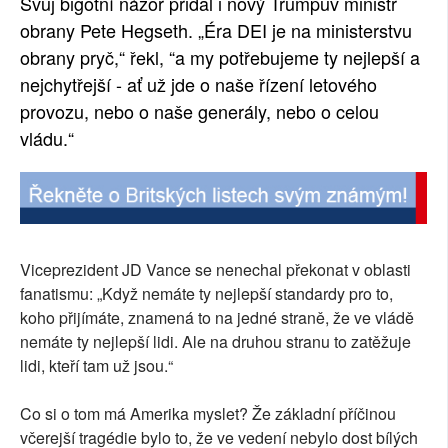
Svůj bigotní názor přidal i nový Trumpův ministr
obrany Pete Hegseth. „Éra DEI je na ministerstvu
obrany pryč,“ řekl, “a my potřebujeme ty nejlepší a
nejchytřejší - ať už jde o naše řízení letového
provozu, nebo o naše generály, nebo o celou
vládu.“
Viceprezident JD Vance se nenechal překonat v oblasti
fanatismu: „Když nemáte ty nejlepší standardy pro to,
koho přijímáte, znamená to na jedné straně, že ve vládě
nemáte ty nejlepší lidi. Ale na druhou stranu to zatěžuje
lidi, kteří tam už jsou.“
Co si o tom má Amerika myslet? Že základní příčinou
včerejší tragédie bylo to, že ve vedení nebylo dost bílých