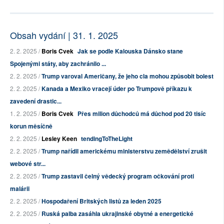
Obsah vydání | 31. 1. 2025
2. 2. 2025 /
Boris Cvek
Jak se podle Kalouska Dánsko stane
Spojenými státy, aby zachránilo ...
2. 2. 2025 /
Trump varoval Američany, že jeho cla mohou způsobit bolest
2. 2. 2025 /
Kanada a Mexiko vracejí úder po Trumpově příkazu k
zavedení drastic...
1. 2. 2025 /
Boris Cvek
Přes milion důchodců má důchod pod 20 tisíc
korun měsíčně
2. 2. 2025 /
Lesley Keen
tendingToTheLight
2. 2. 2025 /
Trump nařídil americkému ministerstvu zemědělství zrušit
webové str...
2. 2. 2025 /
Trump zastavil čelný vědecký program očkování proti
malárii
2. 2. 2025 /
Hospodaření Britských listů za leden 2025
2. 2. 2025 /
Ruská palba zasáhla ukrajinské obytné a energetické