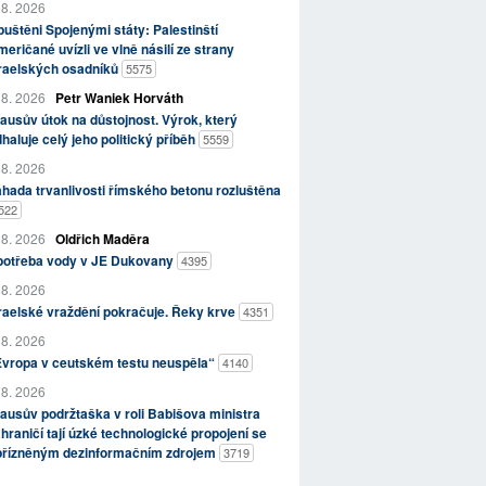
 8. 2026
uštěni Spojenými státy: Palestinští
eričané uvízli ve vlně násilí ze strany
zraelských osadníků
5575
 8. 2026
Petr Waniek Horváth
ausův útok na důstojnost. Výrok, který
haluje celý jeho politický příběh
5559
 8. 2026
hada trvanlivosti římského betonu rozluštěna
522
 8. 2026
Oldřich Maděra
potřeba vody v JE Dukovany
4395
 8. 2026
raelské vraždění pokračuje. Řeky krve
4351
 8. 2026
Evropa v ceutském testu neuspěla“
4140
 8. 2026
ausův podržtaška v roli Babišova ministra
hraničí tají úzké technologické propojení se
přízněným dezinformačním zdrojem
3719