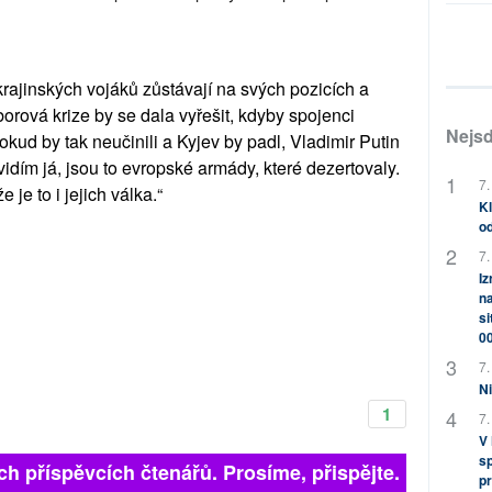
krajinských vojáků zůstávají na svých pozicích a
orová krize by se dala vyřešit, kdyby spojenci
Nejsd
Pokud by tak neučinili a Kyjev by padl, Vladimir Putin
vidím já, jsou to evropské armády, které dezertovaly.
7.
je to i jejich válka.“
Kl
od
7.
Iz
na
si
0
7.
Ni
1
7.
V
sp
ích příspěvcích čtenářů. Prosíme, přispějte. ➥
pr