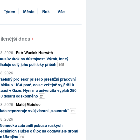
Týden
Měsíc
Rok
Vše
ílenější dnes
 8. 2026
Petr Waniek Horváth
ausův útok na důstojnost. Výrok, který
haluje celý jeho politický příběh
195
 8. 2026
raelský profesor přišel o prestižní pracovní
bídku v USA poté, co se veřejně vyjádřil k
tuaci v Gaze. Nyní mu univerzita vyplatí 250
00 dolarů odškodného
21
 8. 2026
Matěj Metelec
kdo nepozoruje svůj vlastní „soumrak“
21
 8. 2026
 Německu zabránili pokusu ruských
eciálních služeb o útok na dodavatele dronů
o Ukrajinu
20