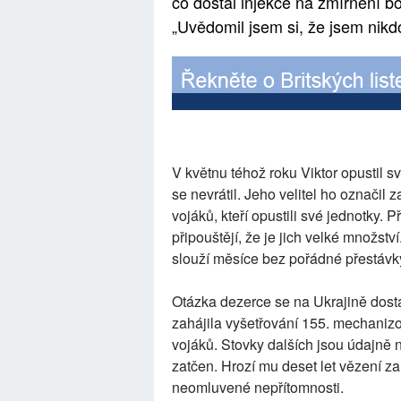
co dostal injekce na zmírnění bol
„Uvědomil jsem si, že jsem nikdo.
V květnu téhož roku Viktor opustil s
se nevrátil. Jeho velitel ho označil 
vojáků, kteří opustili své jednotky. 
připouštějí, že je jich velké množství
slouží měsíce bez pořádné přestávk
Otázka dezerce se na Ukrajině dostal
zahájila vyšetřování 155. mechaniz
vojáků. Stovky dalších jsou údajně 
zatčen. Hrozí mu deset let vězení z
neomluvené nepřítomnosti.