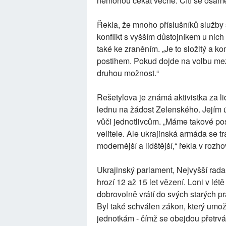
nemohou čekat věčně. Cítí se osamě
Řekla, že mnoho příslušníků služby
konflikt s vyšším důstojníkem u nich
také ke zraněním. „Je to složitý a 
postihem. Pokud dojde na volbu mezi
druhou možnost.“
Rešetylova je známá aktivistka za l
lednu na žádost Zelenského. Jejím ú
vůči jednotlivcům. „Máme takové pos
velitele. Ale ukrajinská armáda se t
modernější a lidštější,“ řekla v rozh
Ukrajinský parlament, Nejvyšší rada,
hrozí 12 až 15 let vězení. Loni v létě 
dobrovolně vrátí do svých starých p
Byl také schválen zákon, který umož
jednotkám - čímž se obejdou přetrváv