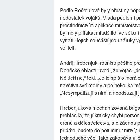
Podle Rešetulové byly přesuny nepopu
nedostatek vojáků. Vláda podle ní p
prostřednictvím aplikace ministerstv
by měly přilákat mladé lidi ve věku 1
vyňati. Jejich součástí jsou záruky v
veliteli.
Andrij Hrebenjuk, rotmistr pěšího pr
Doněcké oblasti, uvedl, že vojáci „do
Někteří ne,“ řekl. „Je to spíš o morá
navštívit své rodiny a po několika m
„Nesympatizuji s nimi a neodsuzuji 
Hrebenjukova mechanizovaná brigáda
prohlásila, že jí kriticky chybí per
dronů a dělostřelectva, ale žádnou 
přidáte, budete do pěti minut mrtví,“
jednoduché věci, jako zakopávání, či