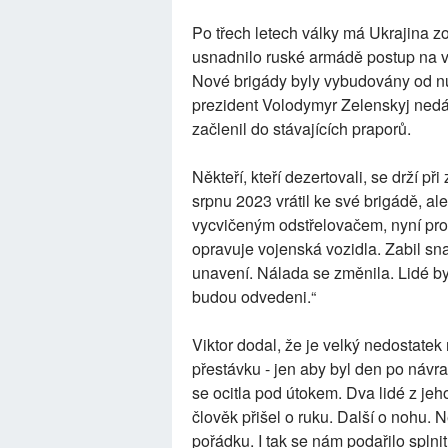
Po třech letech války má Ukrajina z
usnadnilo ruské armádě postup na vý
Nové brigády byly vybudovány od nul
prezident Volodymyr Zelenskyj nedáv
začlenil do stávajících praporů.
Někteří, kteří dezertovali, se drží při 
srpnu 2023 vrátil ke své brigádě, al
vycvičeným odstřelovačem, nyní pro
opravuje vojenská vozidla. Zabil sn
unavení. Nálada se změnila. Lidé byli
budou odvedeni.“
Viktor dodal, že je velký nedostatek
přestávku - jen aby byl den po návr
se ocitla pod útokem. Dva lidé z jeho 
člověk přišel o ruku. Další o nohu. N
pořádku. I tak se nám podařilo splnit 