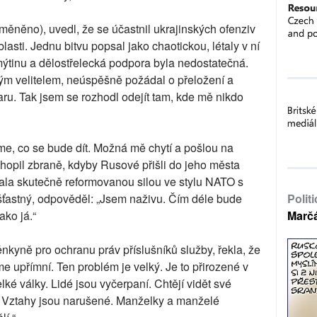
změněno), uvedl, že se účastnil ukrajinských ofenziv
lasti. Jednu bitvu popsal jako chaotickou, létaly v ní
ýtinu a dělostřelecká podpora byla nedostatečná.
m velitelem, neúspěšně požádal o přeložení a
aru. Tak jsem se rozhodl odejít tam, kde mě nikdo
íme, co se bude dít. Možná mě chytí a pošlou na
 chopil zbraně, kdyby Rusové přišli do jeho města
ala skutečně reformovanou silou ve stylu NATO s
 šťastný, odpověděl: „Jsem naživu. Čím déle bude
Polit
ako já.“
Marč
kyně pro ochranu práv příslušníků služby, řekla, že
me upřímní. Ten problém je velký. Je to přirozené v
elké války. Lidé jsou vyčerpaní. Chtějí vidět své
ch. Vztahy jsou narušené. Manželky a manželé