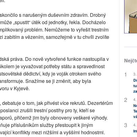
lí.“
 skončilo s narušeným duševním zdravím. Drobný
 může „spustit“ útěk od jednotky, řekla. Docházelo
komplikovaný problém. Nemůžeme to vyřešit trestním
 zabitím a vězením, samozřejmě v tu chvíli zvolíte
idská práva. Do nově vytvořené funkce nastoupila v
Nejčt
kolem je vyvažovat potřeby státu a spravedlnost
tsovětské dědictví, kdy je voják otrokem svého
3.
Dů
ransformuje. Snažíme se ji změnit, aby byla
tu
ovoru v Kyjevě.
za
4.
 debatuje o tom, jak přivést více rekrutů. Dezertérům
No
poslanci zrušili trestní postihy pro ty, kteří se
Te
vá
raporů, přičemž jim byly obnoveny veškeré výhody.
ňuje příslušníkům služby přestoupit k jiným
4.
In
ající konflikty mezi nižšími a vyššími hodnostmi.