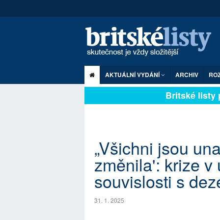
AKTUÁLNÍ VYDÁNÍ
ARCHIV
RO
Britské listy pl
„Všichni jsou un
změnila': krize v
souvislosti s dez
31. 1. 2025