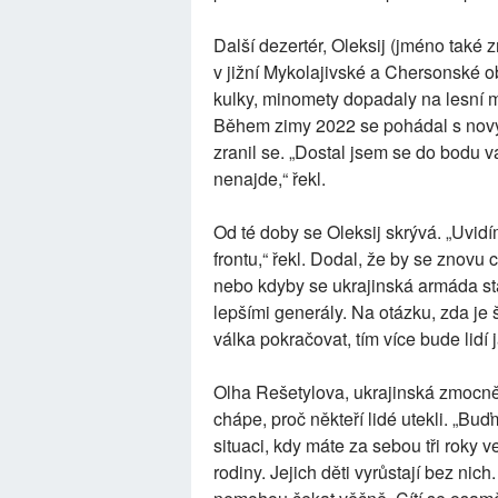
Další dezertér, Oleksij (jméno také 
v jižní Mykolajivské a Chersonské ob
kulky, minomety dopadaly na lesní m
Během zimy 2022 se pohádal s nový
zranil se. „Dostal jsem se do bodu v
nenajde,“ řekl.
Od té doby se Oleksij skrývá. „Uvid
frontu,“ řekl. Dodal, že by se znovu
nebo kdyby se ukrajinská armáda st
lepšími generály. Na otázku, zda je
válka pokračovat, tím více bude lidí j
Olha Rešetylova, ukrajinská zmocněn
chápe, proč někteří lidé utekli. „Buď
situaci, kdy máte za sebou tři roky v
rodiny. Jejich děti vyrůstají bez ni