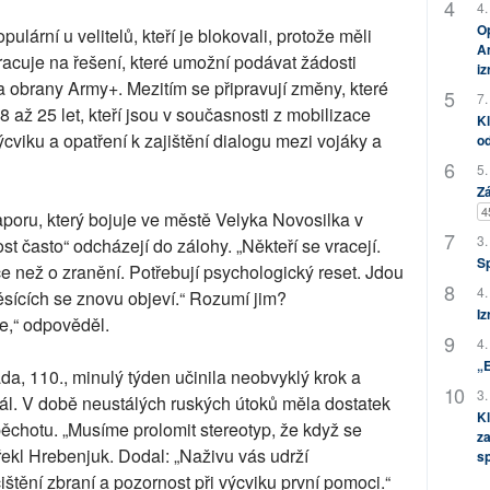
4.
Op
lární u velitelů, kteří je blokovali, protože měli
Am
racuje na řešení, které umožní podávat žádosti
i
a obrany Army+. Mezitím se připravují změny, které
7.
8 až 25 let, kteří jsou v současnosti z mobilizace
Kl
ýcviku a opatření k zajištění dialogu mezi vojáky a
od
5.
Zá
4
aporu, který bojuje ve městě Velyka Novosilka v
3.
st často“ odcházejí do zálohy. „Někteří se vracejí.
S
lce než o zranění. Potřebují psychologický reset. Jdou
4.
ěsících se znovu objeví.“ Rozumí jim?
Iz
je,“ odpověděl.
4.
„
, 110., minulý týden učinila neobvyklý krok a
3.
sonál. V době neustálých ruských útoků měla dostatek
Kl
pěchotu. „Musíme prolomit stereotyp, že když se
za
 řekl Hrebenjuk. Dodal: „Naživu vás udrží
s
štění zbraní a pozornost při výcviku první pomoci.“