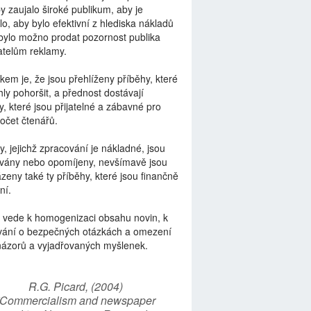
by zaujalo široké publikum, aby je
lo, aby bylo efektivní z hlediska nákladů
bylo možno prodat pozornost publika
telům reklamy.
kem je, že jsou přehlíženy příběhy, které
ly pohoršit, a přednost dostávají
y, které jsou přijatelné a zábavné pro
počet čtenářů.
y, jejichž zpracování je nákladné, jsou
vány nebo opomíjeny, nevšímavě jsou
zeny také ty příběhy, které jsou finančně
ní.
 vede k homogenizaci obsahu novin, k
vání o bezpečných otázkách a omezení
názorů a vyjadřovaných myšlenek.
R.G. Picard, (2004)
“Commercialism and newspaper