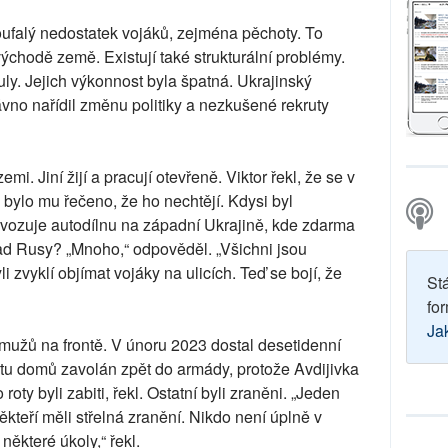
oufalý nedostatek vojáků, zejména pěchoty. To
chodě země. Existují také strukturální problémy.
y. Jejich výkonnost byla špatná. Ukrajinský
no nařídil změnu politiky a nezkušené rekruty
zemi. Jiní žijí a pracují otevřeně. Viktor řekl, že se v
e bylo mu řečeno, že ho nechtějí. Kdysi byl
vozuje autodílnu na západní Ukrajině, kde zdarma
ad Rusy? „Mnoho,“ odpověděl. „Všichni jsou
 zvyklí objímat vojáky na ulicích. Teď se bojí, že
St
for
Ja
 mužů na frontě. V únoru 2023 dostal desetidenní
atu domů zavolán zpět do armády, protože Avdijivka
roty byli zabiti, řekl. Ostatní byli zraněni. „Jeden
ěkteří měli střelná zranění. Nikdo není úplně v
některé úkoly,“ řekl.