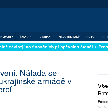
ZHOVORY
TÉMATA
RUBRIKY
NEJČTENĚJŠÍ
AUTOŘI
PŘÍ
ně závisejí na finančních příspěvcích čtenářů. Prosím
avení. Nálada se
 ukrajinské armádě v
Všec
ercí
Brit
Primár
komerc