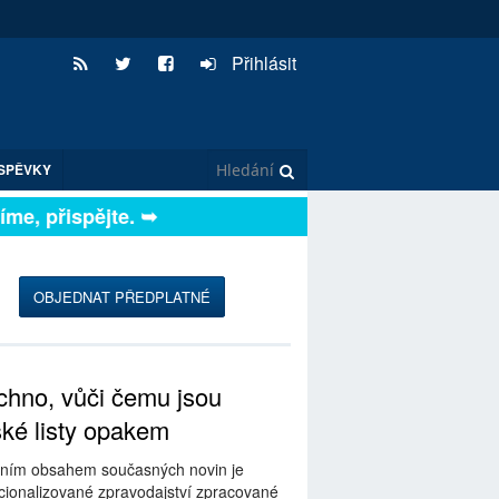
Přihlásit
SPĚVKY
e, přispějte. ➥
OBJEDNAT PŘEDPLATNÉ
hno, vůči čemu jsou
ské listy opakem
ním obsahem současných novin je
ionalizované zpravodajství zpracované