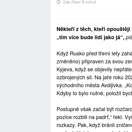
čas čtení 8 minut
Někteří z těch, kteří opouštějí 
„tím více bude lidí jako já“,
pí
Když Rusko před třemi lety zaháj
změněno) připraven za svou zemi
Kyjeva, když se objevily nepřáte
ozbrojených sil. Na jaře roku 2
východního města Avdijivka. „Kd
Kdyby to bylo nutné, položil byc
Postupně však začal být rozčaro
pozice rozbili na padrť,“ řekl. Vy
rozkazy. Pak, když bránil znič