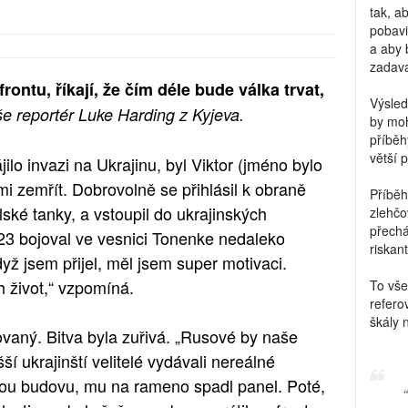
tak, a
pobavi
a aby 
zadava
frontu, říkají, že čím déle bude válka trvat,
Výsled
še reportér Luke Harding z Kyjeva.
by moh
příběh
větší 
ilo invazi na Ukrajinu, byl Viktor (jméno bylo
 zemřít. Dobrovolně se přihlásil k obraně
Příběh
lské tanky, a vstoupil do ukrajinských
zlehčo
přechá
023 bojoval ve vesnici Tonenke nedaleko
riskant
yž jsem přijel, měl jsem super motivaci.
h život,“ vzpomíná.
To vše
refero
škály 
vaný. Bitva byla zuřivá. „Rusové by naše
šší ukrajinští velitelé vydávali nereálné
enou budovu, mu na rameno spadl panel. Poté,