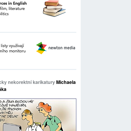
icky nekorektní karikatury
Michaela
áka