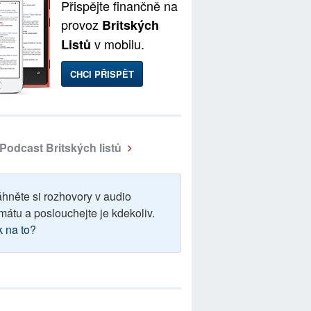
Přispějte finančně na
provoz
Britských
v mobilu.
Listů
CHCI PŘISPĚT
Podcast Britských listů
áhněte si rozhovory v audio
mátu a poslouchejte je kdekoliv.
k na to?