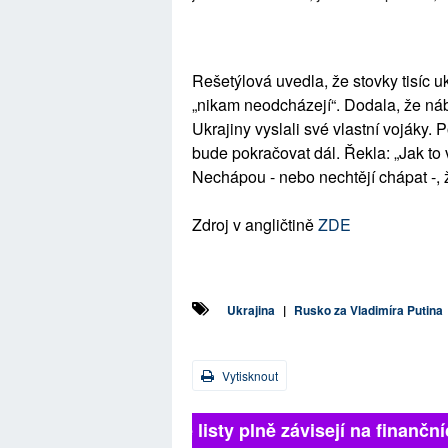
Rešetýlová uvedla, že stovky tisíc u
„nikam neodcházejí“. Dodala, že náb
Ukrajiny vyslali své vlastní vojáky. 
bude pokračovat dál. Řekla: „Jak to 
Nechápou - nebo nechtějí chápat -, že 
Zdroj v angličtině
ZDE
Ukrajina
|
Rusko za Vladimíra Putina
Vytisknout
Britské listy plně závisejí na finančn