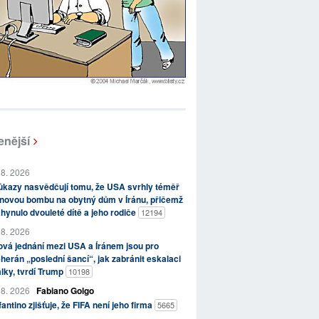
enější
 8. 2026
kazy nasvědčují tomu, že USA svrhly téměř
novou bombu na obytný dům v Íránu, přičemž
hynulo dvouleté dítě a jeho rodiče
12194
 8. 2026
vá jednání mezi USA a Íránem jsou pro
herán „poslední šancí“, jak zabránit eskalaci
lky, tvrdí Trump
10198
 8. 2026
Fabiano Golgo
fantino zjišťuje, že FIFA není jeho firma
5665