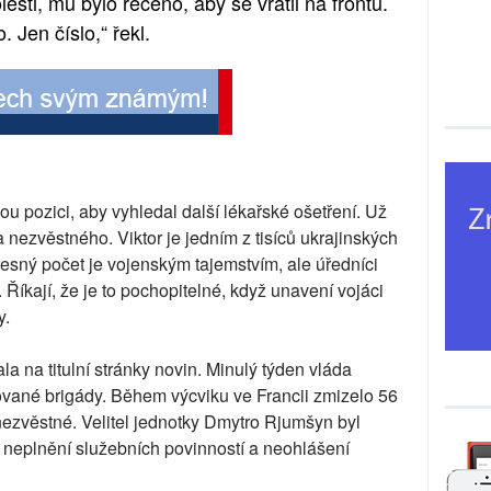
esti, mu bylo řečeno, aby se vrátil na frontu.
 Jen číslo,“ řekl.
vou pozici, aby vyhledal další lékařské ošetření. Už
za nezvěstného. Viktor je jedním z tisíců ukrajinských
Přesný počet je vojenským tajemstvím, ale úředníci
. Říkají, že je to pochopitelné, když unavení vojáci
y.
a na titulní stránky novin. Minulý týden vláda
ované brigády. Během výcviku ve Francii zmizelo 56
nezvěstné. Velitel jednotky Dmytro Rjumšyn byl
a neplnění služebních povinností a neohlášení