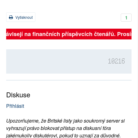
1
Vytisknout
 závisejí na finančních příspěvcích čtenářů. Prosíme, 
10216
Diskuse
Přihlásit
Upozorňujeme, že Britské listy jako soukromý server si
vyhrazují právo blokovat přístup na diskusní fóra
jakémukoliv diskutérovi, pokud to uznají za důvodné.