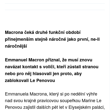
SOCIÁLNÍ SÍTĚ
RUBRIKY
PLNÁ VERZE STRÁNEK
Macrona čeká druhé funkční období
přinejmenším stejně náročné jako první, ne-li
náročnější
Emmanuel Macron přiznal, že musí znovu
navázat kontakt s voliči, kteří zůstali stranou
nebo pro něj hlasovali jen proto, aby
zablokovali Le Penovou
Emmanuela Macrona, který si po nedělní výhře
nad svou krajně pravicovou soupeřkou Marine Le
Penovou zajistil dalších pět let v Elysejském paláci,