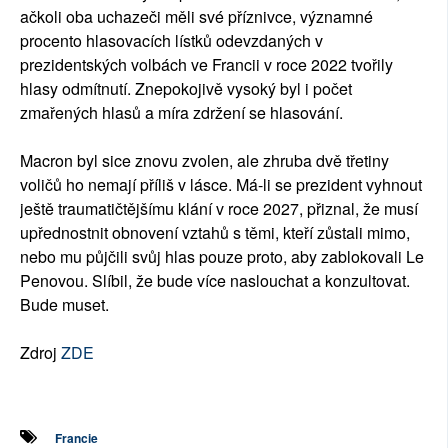
ačkoli oba uchazeči měli své příznivce, významné
procento hlasovacích lístků odevzdaných v
prezidentských volbách ve Francii v roce 2022 tvořily
hlasy odmítnutí. Znepokojivě vysoký byl i počet
zmařených hlasů a míra zdržení se hlasování.
Macron byl sice znovu zvolen, ale zhruba dvě třetiny
voličů ho nemají příliš v lásce. Má-li se prezident vyhnout
ještě traumatičtějšímu klání v roce 2027, přiznal, že musí
upřednostnit obnovení vztahů s těmi, kteří zůstali mimo,
nebo mu půjčili svůj hlas pouze proto, aby zablokovali Le
Penovou. Slíbil, že bude více naslouchat a konzultovat.
Bude muset.
Zdroj
ZDE
Francie