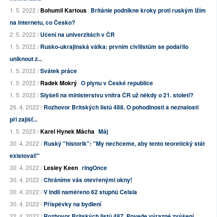
1. 5. 2022 /
Bohumil Kartous
Británie podnikne kroky proti ruským lžím
na internetu, co Česko?
2. 5. 2022 /
Učení na univerzitách v ČR
1. 5. 2022 /
Rusko-ukrajinská válka: prvním civilistům se podařilo
uniknout z...
1. 5. 2022 /
Svátek práce
1. 5. 2022 /
Radek Mokrý
O plynu v České republice
1. 5. 2022 /
Slyšeli na ministerstvu vnitra ČR už někdy o 21. století?
26. 4. 2022 /
Rozhovor Britských listů 488. O pohodlnosti a neznalosti
při zajišť...
1. 5. 2023 /
Karel Hynek Mácha
Máj
30. 4. 2022 /
Ruský "historik": "My nechceme, aby tento teoretický stát
existoval!"
30. 4. 2022 /
Lesley Keen
ringOnce
30. 4. 2022 /
Chráníme vás otevřenými okny!
30. 4. 2022 /
V Indii naměřeno 62 stupňů Celsia
30. 4. 2022 /
Příspěvky na bydlení
22. 4. 2022 /
Rozhovor Britských listů 487. Povede výrazné zvýšení