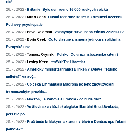
říká...
26. 4. 2022 /
Británie: Bylo usmrceno 15 000 ruských vojáků
26. 4. 2022 /
Milan Čech
Ruská federace se stala kolektivní ozvěnou
Putinovy psychopatie
26. 4. 2022 /
Pavel Veleman
Volodymyr Havel nebo Václav Zelenskij?
26. 4. 2022 /
Boris Cvek
Co to vlastně znamená jednota a solidarita
Evropské unie
26. 4. 2022 /
Tomasz Oryński
Polsko: Co uráží náboženské cítění?
25. 4. 2022 /
Lesley Keen
teaWithTheLibrettist
25. 4. 2022 /
Americký ministr zahraničí Blinken v Kyjevě: "Rusko
selhává" ve svý...
25. 4. 2022 /
Co čeká Emmanuela Macrona po jeho znovuzvolení
francouzským prezide...
25. 4. 2022 /
Macron, Le Penová a Francie - co bude dál?
25. 4. 2022 /
Ve Slovinsku vítězí ekologicko-liberální Hnutí Svoboda,
porazilo po...
25. 4. 2022 /
Proč bude kritickým faktorem v bitvě o Donbas opotřebení
jednotek?