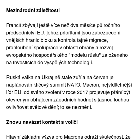
Mezinárodní záležitosti
Francii zbývají ještě více než dva měsíce půlročního
předsednictví EU, jehož prioritami jsou zabezpečení
vnějších hranic bloku a kontrola tajné migrace,
prohloubení spolupráce v oblasti obrany a rozvoj
evropského hospodářského "modelu růstu" založeného
na investicích do vyspělých technologií.
Ruská válka na Ukrajině stále zuří a na červen je
naplánován klíčový summit NATO. Macron, nejviditelnější
lídr EU, od svého zvolení v roce 2017 projevuje přání být
otevřeným obhájcem západních hodnot s jasnou touhou
ovlivňovat světové dění; to se nezmění.
Znovu navázat kontakt s voliči
Hlavní základní výzva pro Macrona odráží skutečnost, že