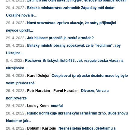
Zatímco šéf OSN navštívil Kyjev, Rusové ho bombardovali
29. 4. 2022 /
Britské ministerstvo zahraničí: Západ by měl dodat
Ukrajině nová le...
29. 4. 2022 /
Nová srovnávací zpráva ukazuje, že státy přijímající
nejvíce uprchl...
29. 4. 2022 /
Jak hluboce prohnilá je ruská armáda?
29. 4. 2022 /
Britský ministr obrany zopakoval, že je "legitimní", aby
Ukrajina ...
8. 4. 2022 /
Rozhovor Britských listů 483. Jak reaguje česká vláda na
ukrajinsko...
29. 4. 2022 /
Karel Dolejší
Odepisovat (pro)ruské dezinformace by bylo
velmi předčasné
29. 4. 2022 /
Petr Haraším
,
Pavel Haraším
Diverze, Verze a
kontroverze
28. 4. 2022 /
Lesley Keen
nestful
28. 4. 2022 /
Rusko konfiskuje ukrajinským farmářům zrno. Bude znovu
hladomor jak...
28. 4. 2022 /
Bohumil Kartous
Nesnesitelná lehkost defétismu a