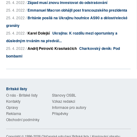
25. 4. 2022 /
Západ musí znovu investovat do odstrašování
25. 4. 2022 /
Emmanuel Macron obhájil post francouzského prezidenta
25. 4. 2022 /
Británie posílá na Ukrajinu houfnice AS90 a dělostřelecké
granáty
25. 4. 2022 /
Karel Dolejší
Ukrajina: K rozdílu mezi oportunisty a
důsledným trváním na předvál...
25. 4. 2022 /
Andrij Petrovič Krasňaščich
Charkovský deník: Pod
bombami
Britské listy
O nás - Britské listy
Stanovy OSBL
Kontakty
Vzkaz redakci
Opravy
Informace pro autory
Reklama
Příspěvky
Obchodní podmínky
Copyright © 1996-2026
Občanské sdružení Britské listy
| Kopírování obsahu