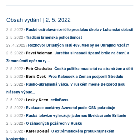
Obsah vydání | 2. 5. 2022
2. 5. 2022 /
Ruské ostřelování zničilo proslulou školu v Luhanské oblasti
2. 5. 2022 /
Tradiční brněnská pohostinnost
29. 4. 2022 /
Rozhovor Britských listů 489. Měli by se Ukrajinci vzdát?
2. 5. 2022 /
Pavel Veleman
Jurečka si nasadil špatné brýle na čtení, a
Zeman útočí opět na ty ...
2. 5. 2022 /
Petr Chadraba
Česká politika musí stát na straně žen a dětí
2. 5. 2022 /
Boris Cvek
Proč Kalousek a Zeman podpořili Středulu
2. 5. 2022 /
Rusko-ukrajinská válka: V ruském městě Bělgorod jsou
hlášeny výbuc...
2. 5. 2022 /
Lesley Keen
celloBass
2. 5. 2022 /
Evakuace ocelárny Azovstal podle OSN pokračuje
2. 5. 2022 /
Ruská televize vyhrožuje jadernou likvidací celé Británie
2. 5. 2022 /
O záhadných požárech v Rusku
2. 5. 2022 /
Karel Dolejší
O extrémistickém protiukrajinském
konkordátu