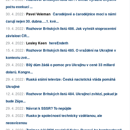
počtu exekucí ...
30. 4. 2022 /
Pavel Veleman
Čarodějové a čarodějnice moci s námi
čarují nejen 30. dubna….1. kvě...
19. 4. 2022 /
Rozhovor Britských listů 486. Jak vyřešit stoprocentní
závislost ČR...
29. 4. 2022 /
Lesley Keen
hereEndeth
15. 4. 2022 /
Rozhovor Britských listů 485. O vraždění na Ukrajině v
kontextu zvě...
29. 4. 2022 /
Bílý dům žádá o pomoc pro Ukrajinu v ceně 33 miliard
dolarů. Kongre...
29. 4. 2022 /
Ruská státní televize: Česká nacistická vláda pomáhá
Ukrajině
12. 4. 2022 /
Rozhovor Britských listů 484. Ukrajinci zvítězí, pokud je
bude Zápa...
29. 4. 2022 /
Návrat k SSSR? To nepůjde
29. 4. 2022 /
Rusko je společností technicky vzdělanou, ale
neosvícenou
29. 4. 2022 /