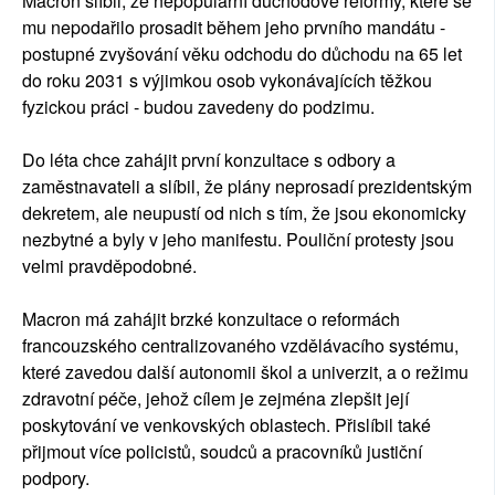
Macron slíbil, že nepopulární důchodové reformy, které se
mu nepodařilo prosadit během jeho prvního mandátu -
postupné zvyšování věku odchodu do důchodu na 65 let
do roku 2031 s výjimkou osob vykonávajících těžkou
fyzickou práci - budou zavedeny do podzimu.
Do léta chce zahájit první konzultace s odbory a
zaměstnavateli a slíbil, že plány neprosadí prezidentským
dekretem, ale neupustí od nich s tím, že jsou ekonomicky
nezbytné a byly v jeho manifestu. Pouliční protesty jsou
velmi pravděpodobné.
Macron má zahájit brzké konzultace o reformách
francouzského centralizovaného vzdělávacího systému,
které zavedou další autonomii škol a univerzit, a o režimu
zdravotní péče, jehož cílem je zejména zlepšit její
poskytování ve venkovských oblastech. Přislíbil také
přijmout více policistů, soudců a pracovníků justiční
podpory.