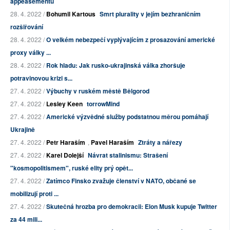
appeasementu
28. 4. 2022 /
Bohumil Kartous
Smrt plurality v jejím bezhraničním
rozšiřování
28. 4. 2022 /
O velkém nebezpečí vyplývajícím z prosazování americké
proxy války ...
28. 4. 2022 /
Rok hladu: Jak rusko-ukrajinská válka zhoršuje
potravinovou krizi s...
27. 4. 2022 /
Výbuchy v ruském městě Bělgorod
27. 4. 2022 /
Lesley Keen
torrowMind
27. 4. 2022 /
Americké výzvědné služby podstatnou měrou pomáhají
Ukrajině
27. 4. 2022 /
Petr Haraším
,
Pavel Haraším
Ztráty a nářezy
27. 4. 2022 /
Karel Dolejší
Návrat stalinismu: Strašení
"kosmopolitismem", ruské elity prý opět...
27. 4. 2022 /
Zatímco Finsko zvažuje členství v NATO, občané se
mobilizují proti ...
27. 4. 2022 /
Skutečná hrozba pro demokracii: Elon Musk kupuje Twitter
za 44 mili...