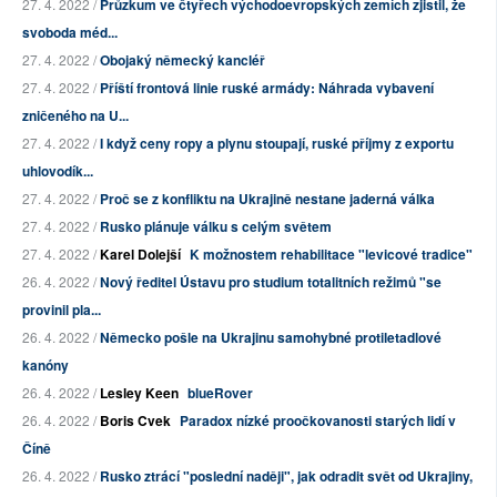
27. 4. 2022 /
Průzkum ve čtyřech východoevropských zemích zjistil, že
svoboda méd...
27. 4. 2022 /
Obojaký německý kancléř
27. 4. 2022 /
Příští frontová linie ruské armády: Náhrada vybavení
zničeného na U...
27. 4. 2022 /
I když ceny ropy a plynu stoupají, ruské příjmy z exportu
uhlovodík...
27. 4. 2022 /
Proč se z konfliktu na Ukrajině nestane jaderná válka
27. 4. 2022 /
Rusko plánuje válku s celým světem
27. 4. 2022 /
Karel Dolejší
K možnostem rehabilitace "levicové tradice"
26. 4. 2022 /
Nový ředitel Ústavu pro studium totalitních režimů "se
provinil pla...
26. 4. 2022 /
Německo pošle na Ukrajinu samohybné protiletadlové
kanóny
26. 4. 2022 /
Lesley Keen
blueRover
26. 4. 2022 /
Boris Cvek
Paradox nízké proočkovanosti starých lidí v
Číně
26. 4. 2022 /
Rusko ztrácí "poslední naději", jak odradit svět od Ukrajiny,