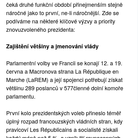
čeká druhé funkční období přinejmenším stejně
náročné jako to první, ne-li náročnější. Zde se
podíváme na některé klíčové výzvy a priority
znovuzvoleného prezidenta:
Zajištění většiny a jmenování vlády
Parlamentní volby ve Francii se konají 12. a 19.
června a Macronova strana La République en
Marche (LaREM) a její spojenci potřebují získat
většinu 289 poslanců v 577členné dolní komoře
parlamentu.
První kolo prezidentských voleb přineslo téměř
úplný rozpad francouzských vládních stran, kdy
pravicoví Les Républicains a socialisté získali
každý méně než 5 %, a vznik tří rovnocenných