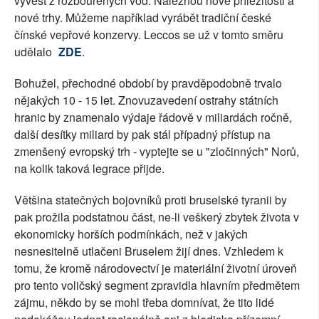
vyvést z rozbouřených vod. Naleznou nové příležitosti a
nové trhy. Můžeme například vyrábět tradiční české
čínské vepřové konzervy. Leccos se už v tomto směru
udělalo
ZDE
.
Bohužel, přechodné období by pravděpodobně trvalo
nějakých 10 - 15 let. Znovuzavedení ostrahy státních
hranic by znamenalo výdaje řádově v miliardách ročně,
další desítky miliard by pak stál případný přístup na
zmenšený evropský trh - vyptejte se u "zločinných" Norů,
na kolik taková legrace přijde.
Většina statečných bojovníků proti bruselské tyranii by
pak prožila podstatnou část, ne-li veškerý zbytek života v
ekonomicky horších podmínkách, než v jakých
nesnesitelně utlačeni Bruselem žijí dnes. Vzhledem k
tomu, že kromě národovectví je materiální životní úroveň
pro tento voličský segment zpravidla hlavním předmětem
zájmu, někdo by se mohl třeba domnívat, že tito lidé