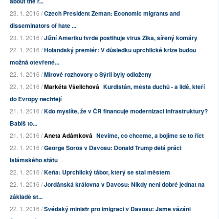
about the r...
23. 1. 2016 /
Czech President Zeman: Economic migrants and
disseminators of hate ...
23. 1. 2016 /
Jižní Ameriku tvrdě postihuje virus Zika, šířený komáry
22. 1. 2016 /
Holandský premiér: V důsledku uprchlické krize budou
možná otevřené...
22. 1. 2016 /
Mírové rozhovory o Sýrii byly odloženy
22. 1. 2016 /
Markéta Všelichová
Kurdistán, města duchů - a lidé, kteří
do Evropy nechtějí
21. 1. 2016 /
Kdo myslíte, že v ČR financuje modernizaci infrastruktury?
Babiš to...
21. 1. 2016 /
Aneta Adámková
Nevíme, co chceme, a bojíme se to říct
22. 1. 2016 /
George Soros v Davosu: Donald Trump dělá práci
Islámského státu
22. 1. 2016 /
Keňa: Uprchlický tábor, který se stal městem
22. 1. 2016 /
Jordánská královna v Davosu: Nikdy není dobré jednat na
základě st...
22. 1. 2016 /
Švédský ministr pro imigraci v Davosu: Jsme vázáni