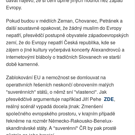
dávat najevo, že si cení úplně jiných hodnot než západ
Evropy.
Pokud budou v médiích Zeman, Chovanec, Petránek a
další soustavně opakovat, že žádný muslim do Evropy
nepatří, přesvědčí postupně obyvatele západoevropských
zemí, že do Evropy nepatří Česká republika, kde se
zájem o jiné kultury vyčerpává koncerty Alexandrovců a
internetovými bláboly o tradičních Slovanech ve starší
době kamenné.
Zablokování EU a nemožnost se domlouvat na
operativních řešeních neskončí obnovením malých
"suverénních" států, o němž sní "vlastenci". Jak
přesvědčivě argumentuje například Jiří Pehe
ZDE
,
reálný scénář vypadá docela jinak: Zmenšení
společného evropského prostoru, v krajním případě
řekněme na rozměr Německo-Rakousko-Benelux-
skandinávské státy. A "suverénní" ČR by pak prostě