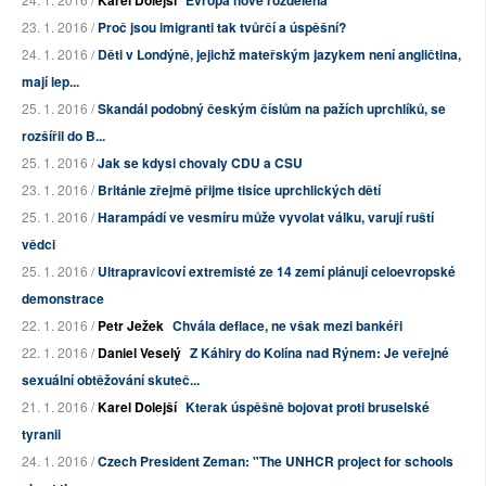
Karel Dolejší
Evropa nově rozdělená
23. 1. 2016 /
Proč jsou imigranti tak tvůrčí a úspěšní?
24. 1. 2016 /
Děti v Londýně, jejichž mateřským jazykem není angličtina,
mají lep...
25. 1. 2016 /
Skandál podobný českým číslům na pažích uprchlíků, se
rozšířil do B...
25. 1. 2016 /
Jak se kdysi chovaly CDU a CSU
23. 1. 2016 /
Británie zřejmě přijme tisíce uprchlických dětí
25. 1. 2016 /
Harampádí ve vesmíru může vyvolat válku, varují ruští
vědci
25. 1. 2016 /
Ultrapravicoví extremisté ze 14 zemí plánují celoevropské
demonstrace
22. 1. 2016 /
Petr Ježek
Chvála deflace, ne však mezi bankéři
22. 1. 2016 /
Daniel Veselý
Z Káhiry do Kolína nad Rýnem: Je veřejné
sexuální obtěžování skuteč...
21. 1. 2016 /
Karel Dolejší
Kterak úspěšně bojovat proti bruselské
tyranii
24. 1. 2016 /
Czech President Zeman: "The UNHCR project for schools