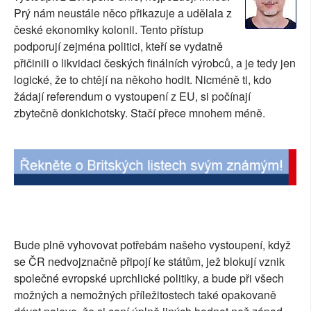
Prý nám neustále něco přikazuje a udělala z
SOCIÁLNÍ SÍTĚ
české ekonomiky kolonii. Tento přístup
podporují zejména politici, kteří se vydatně
RUBRIKY
přičinili o likvidaci českých finálních výrobců, a je tedy jen
logické, že to chtějí na někoho hodit. Nicméně ti, kdo
PLNÁ VERZE STRÁNEK
žádají referendum o vystoupení z EU, si počínají
zbytečně donkichotsky. Stačí přece mnohem méně.
Bude plně vyhovovat potřebám našeho vystoupení, když
se ČR nedvojznačně připojí ke státům, jež blokují vznik
společné evropské uprchlické politiky, a bude při všech
možných a nemožných příležitostech také opakovaně