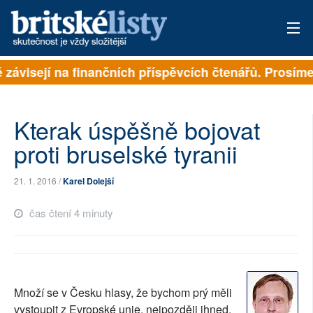
 závisejí na finančních příspěvcích čtenářů. Prosíme,
PŘIHLÁSIT
AKTUÁLNÍ VYDÁNÍ
Kterak úspěšně bojovat
ARCHIV
proti bruselské tyranii
ROZHOVORY
21. 1. 2016 /
Karel Dolejší
TÉMATA
čas čtení 4 minuty
NEJČTENĚJŠÍ ZA 7 DNÍ
AUTOŘI
Množí se v Česku hlasy, že bychom prý měli
PŘÍSPĚVKY NA PROVOZ
vystoupit z Evropské unie, nejpozději ihned.