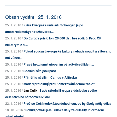
Obsah vydání | 25. 1. 2016
25. 1. 2016 /
Krize Evropské unie sílí: Schengen je po
amsterodamských rozhovorec...
25. 1. 2016 /
Do Evropy přišlo loni 26 000 dětí bez rodičů. Proč ČR
některým z ni...
25. 1. 2016 /
Pokud součástí evropské kultury nebude soucit a slitování,
má vůbec...
25. 1. 2016 /
Právě hrozí smrt utopením pětačtyřiceti lidem...
25. 1. 2016 /
Sociální sítě jsou past
25. 1. 2016 /
Příměří s násilím: Camus v Alžírsku
25. 1. 2016 /
Maďaři protestují proti "omezování demokracie"
25. 1. 2016 /
Jan Čulík
Bude střední Evropa v důsledku svého
defenzivního národovectví dál ...
22. 1. 2016 /
Proč se Češi nedokážou dohodnout, co by školy měly dělat
18. 10. 2016 /
Pokud považujete Britské listy za důležitý informační
zdroj, předpl...