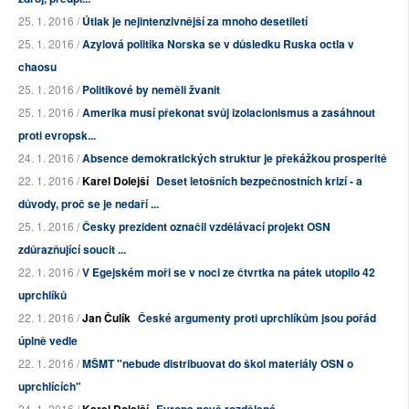
25. 1. 2016 /
Útlak je nejintenzivnější za mnoho desetiletí
25. 1. 2016 /
Azylová politika Norska se v důsledku Ruska octla v
chaosu
25. 1. 2016 /
Politikové by neměli žvanit
25. 1. 2016 /
Amerika musí překonat svůj izolacionismus a zasáhnout
proti evropsk...
24. 1. 2016 /
Absence demokratických struktur je překážkou prosperitě
22. 1. 2016 /
Karel Dolejší
Deset letošních bezpečnostních krizí - a
důvody, proč se je nedaří ...
25. 1. 2016 /
Česky prezident označil vzdělávací projekt OSN
zdůrazňující soucit ...
22. 1. 2016 /
V Egejském moři se v noci ze čtvrtka na pátek utopilo 42
uprchlíků
22. 1. 2016 /
Jan Čulík
České argumenty proti uprchlíkům jsou pořád
úplně vedle
22. 1. 2016 /
MŠMT "nebude distribuovat do škol materiály OSN o
uprchlících"
24. 1. 2016 /