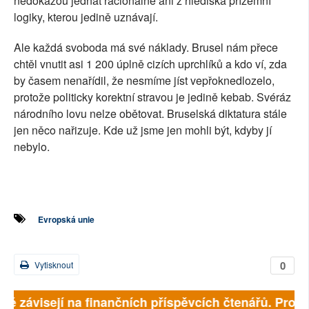
nedokážou jednat racionálně ani z hlediska přízemní
logiky, kterou jedině uznávají.
Ale každá svoboda má své náklady. Brusel nám přece
chtěl vnutit asi 1 200 úplně cizích uprchlíků a kdo ví, zda
by časem nenařídil, že nesmíme jíst vepřoknedlozelo,
protože politicky korektní stravou je jedině kebab. Svéráz
národního lovu nelze obětovat. Bruselská diktatura stále
jen něco nařizuje. Kde už jsme jen mohli být, kdyby jí
nebylo.
Evropská unie
0
Vytisknout
lně závisejí na finančních příspěvcích čtenářů. Prosím