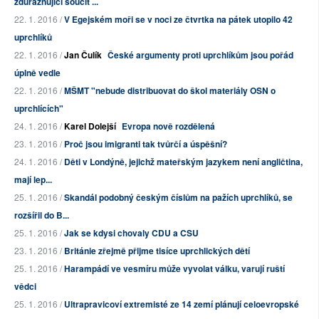
zdůrazňující soucit ...
22. 1. 2016 /
V Egejském moři se v noci ze čtvrtka na pátek utopilo 42
uprchlíků
22. 1. 2016 /
Jan Čulík
České argumenty proti uprchlíkům jsou pořád
úplně vedle
22. 1. 2016 /
MŠMT "nebude distribuovat do škol materiály OSN o
uprchlících"
24. 1. 2016 /
Karel Dolejší
Evropa nově rozdělená
23. 1. 2016 /
Proč jsou imigranti tak tvůrčí a úspěšní?
24. 1. 2016 /
Děti v Londýně, jejichž mateřským jazykem není angličtina,
mají lep...
25. 1. 2016 /
Skandál podobný českým číslům na pažích uprchlíků, se
rozšířil do B...
25. 1. 2016 /
Jak se kdysi chovaly CDU a CSU
23. 1. 2016 /
Británie zřejmě přijme tisíce uprchlických dětí
25. 1. 2016 /
Harampádí ve vesmíru může vyvolat válku, varují ruští
vědci
25. 1. 2016 /
Ultrapravicoví extremisté ze 14 zemí plánují celoevropské