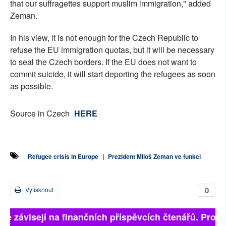
that our suffragettes support muslim immigration," added
Zeman.
In his view, it is not enough for the Czech Republic to
refuse the EU immigration quotas, but it will be necessary
to seal the Czech borders. If the EU does not want to
commit suicide, it will start deporting the refugees as soon
as possible.
Source in Czech
HERE
Refugee crisis in Europe
|
Prezident Miloš Zeman ve funkci
0
Vytisknout
lně závisejí na finančních příspěvcích čtenářů. Prosím