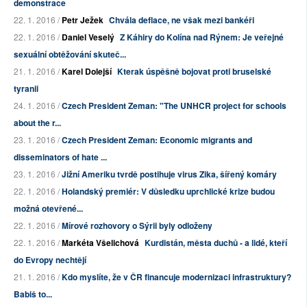
demonstrace
22. 1. 2016 /
Petr Ježek
Chvála deflace, ne však mezi bankéři
22. 1. 2016 /
Daniel Veselý
Z Káhiry do Kolína nad Rýnem: Je veřejné
sexuální obtěžování skuteč...
21. 1. 2016 /
Karel Dolejší
Kterak úspěšně bojovat proti bruselské
tyranii
24. 1. 2016 /
Czech President Zeman: "The UNHCR project for schools
about the r...
23. 1. 2016 /
Czech President Zeman: Economic migrants and
disseminators of hate ...
23. 1. 2016 /
Jižní Ameriku tvrdě postihuje virus Zika, šířený komáry
22. 1. 2016 /
Holandský premiér: V důsledku uprchlické krize budou
možná otevřené...
22. 1. 2016 /
Mírové rozhovory o Sýrii byly odloženy
22. 1. 2016 /
Markéta Všelichová
Kurdistán, města duchů - a lidé, kteří
do Evropy nechtějí
21. 1. 2016 /
Kdo myslíte, že v ČR financuje modernizaci infrastruktury?
Babiš to...