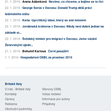
21. 1. 2016 /
Aneta Adámková
Nevíme, co chceme, a bojíme se to říct
22. 1. 2016 /
George Soros v Davosu: Donald Trump dělá práci
Islámského státu
22. 1. 2016 /
Keňa: Uprchlický tábor, který se stal městem
22. 1. 2016 /
Jordánská královna v Davosu: Nikdy není dobré jednat na
základě st...
22. 1. 2016 /
Švédský ministr pro imigraci v Davosu: Jsme vázáni
Ženevskými ujedn...
21. 1. 2016 /
Bohumil Kartous
Černí pasažéři
1. 1. 2016 /
Hospodaření OSBL za prosinec 2015
Britské listy
O nás - Britské listy
Stanovy OSBL
Kontakty
Vzkaz redakci
Opravy
Informace pro autory
Reklama
Příspěvky
Obchodní podmínky