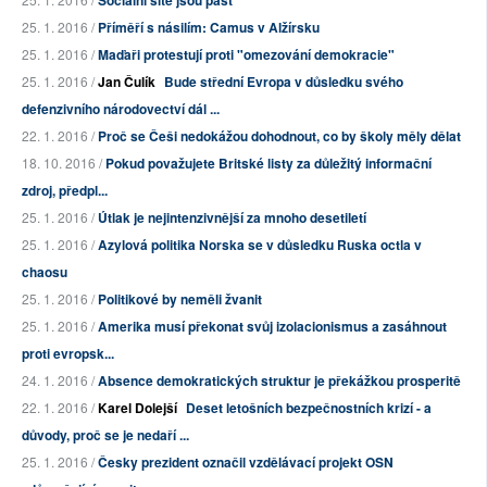
Sociální sítě jsou past
25. 1. 2016 /
Příměří s násilím: Camus v Alžírsku
25. 1. 2016 /
Maďaři protestují proti "omezování demokracie"
25. 1. 2016 /
Jan Čulík
Bude střední Evropa v důsledku svého
defenzivního národovectví dál ...
22. 1. 2016 /
Proč se Češi nedokážou dohodnout, co by školy měly dělat
18. 10. 2016 /
Pokud považujete Britské listy za důležitý informační
zdroj, předpl...
25. 1. 2016 /
Útlak je nejintenzivnější za mnoho desetiletí
25. 1. 2016 /
Azylová politika Norska se v důsledku Ruska octla v
chaosu
25. 1. 2016 /
Politikové by neměli žvanit
25. 1. 2016 /
Amerika musí překonat svůj izolacionismus a zasáhnout
proti evropsk...
24. 1. 2016 /
Absence demokratických struktur je překážkou prosperitě
22. 1. 2016 /
Karel Dolejší
Deset letošních bezpečnostních krizí - a
důvody, proč se je nedaří ...
25. 1. 2016 /
Česky prezident označil vzdělávací projekt OSN