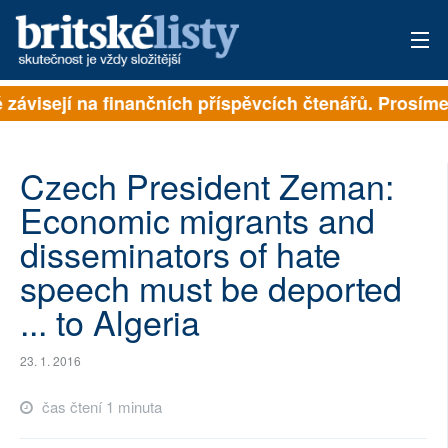
ě závisejí na finančních příspěvcích čtenářů. Prosíme,
PŘIHLÁSIT
AKTUÁLNÍ VYDÁNÍ
Czech President Zeman:
ARCHIV
Economic migrants and
disseminators of hate
ROZHOVORY
speech must be deported
TÉMATA
... to Algeria
NEJČTENĚJŠÍ ZA 7 DNÍ
23. 1. 2016
AUTOŘI
čas čtení 1 minuta
PŘÍSPĚVKY NA PROVOZ