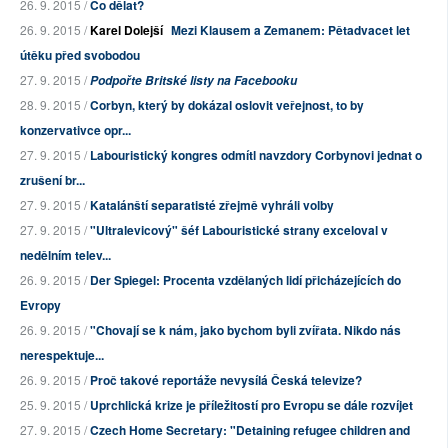
26. 9. 2015 /
Co dělat?
26. 9. 2015 /
Karel Dolejší
Mezi Klausem a Zemanem: Pětadvacet let
útěku před svobodou
27. 9. 2015 /
Podpořte Britské listy na Facebooku
28. 9. 2015 /
Corbyn, který by dokázal oslovit veřejnost, to by
konzervativce opr...
27. 9. 2015 /
Labouristický kongres odmítl navzdory Corbynovi jednat o
zrušení br...
27. 9. 2015 /
Katalánští separatisté zřejmě vyhráli volby
27. 9. 2015 /
"Ultralevicový" šéf Labouristické strany exceloval v
nedělním telev...
26. 9. 2015 /
Der Spiegel: Procenta vzdělaných lidí přicházejících do
Evropy
26. 9. 2015 /
"Chovají se k nám, jako bychom byli zvířata. Nikdo nás
nerespektuje...
26. 9. 2015 /
Proč takové reportáže nevysílá Česká televize?
25. 9. 2015 /
Uprchlická krize je příležitostí pro Evropu se dále rozvíjet
27. 9. 2015 /
Czech Home Secretary: "Detaining refugee children and