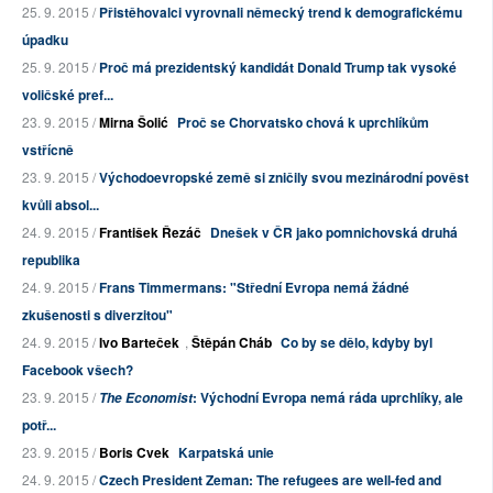
25. 9. 2015 /
Přistěhovalci vyrovnali německý trend k demografickému
úpadku
25. 9. 2015 /
Proč má prezidentský kandidát Donald Trump tak vysoké
voličské pref...
23. 9. 2015 /
Mirna Šolić
Proč se Chorvatsko chová k uprchlíkům
vstřícně
23. 9. 2015 /
Východoevropské země si zničily svou mezinárodní pověst
kvůli absol...
24. 9. 2015 /
František Řezáč
Dnešek v ČR jako pomnichovská druhá
republika
24. 9. 2015 /
Frans Timmermans: "Střední Evropa nemá žádné
zkušenosti s diverzitou"
24. 9. 2015 /
Ivo Barteček
,
Štěpán Cháb
Co by se dělo, kdyby byl
Facebook všech?
23. 9. 2015 /
: Východní Evropa nemá ráda uprchlíky, ale
The Economist
potř...
23. 9. 2015 /
Boris Cvek
Karpatská unie
24. 9. 2015 /
Czech President Zeman: The refugees are well-fed and