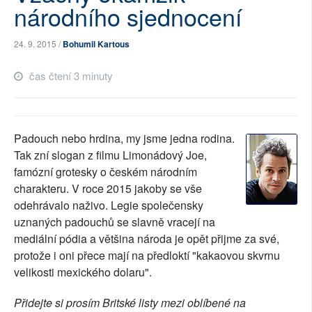
národního sjednocení
SOCIÁLNÍ SÍTĚ
24. 9. 2015 /
Bohumil Kartous
RUBRIKY
čas čtení 3 minuty
PLNÁ VERZE STRÁNEK
Padouch nebo hrdina, my jsme jedna rodina.
Tak zní slogan z filmu Limonádový Joe,
famózní grotesky o českém národním
charakteru. V roce 2015 jakoby se vše
odehrávalo naživo. Legie společensky
uznaných padouchů se slavně vracejí na
mediální pódia a většina národa je opět přijme za své,
protože i oni přece mají na předloktí "kakaovou skvrnu
velikosti mexického dolaru".
Přidejte si prosím Britské listy mezi oblíbené na