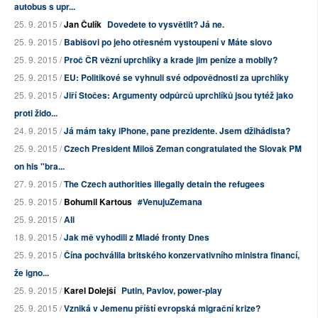
autobus s upr...
25. 9. 2015 /
Jan Čulík
Dovedete to vysvětlit? Já ne.
25. 9. 2015 /
Babišovi po jeho otřesném vystoupení v Máte slovo
25. 9. 2015 /
Proč ČR vězní uprchlíky a krade jim peníze a mobily?
25. 9. 2015 /
EU: Politikové se vyhnuli své odpovědnosti za uprchlíky
25. 9. 2015 /
Jiří Stočes: Argumenty odpůrců uprchlíků jsou tytéž jako
proti žido...
24. 9. 2015 /
Já mám taky iPhone, pane prezidente. Jsem džihádista?
25. 9. 2015 /
Czech President Miloš Zeman congratulated the Slovak PM
on his "bra...
27. 9. 2015 /
The Czech authorities illegally detain the refugees
25. 9. 2015 /
Bohumil Kartous
#VenujuZemana
25. 9. 2015 /
Ali
18. 9. 2015 /
Jak mě vyhodili z Mladé fronty Dnes
25. 9. 2015 /
Čína pochválila britského konzervativního ministra financí,
že igno...
25. 9. 2015 /
Karel Dolejší
Putin, Pavlov, power-play
25. 9. 2015 /
Vzniká v Jemenu příští evropská migrační krize?