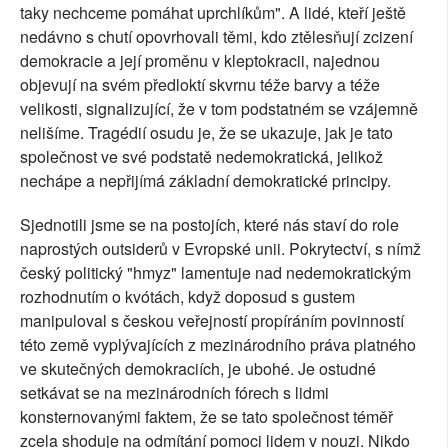
taky nechceme pomáhat uprchlíkům". A lidé, kteří ještě
nedávno s chutí opovrhovali těmi, kdo ztělesňují zcizení
demokracie a její proměnu v kleptokracii, najednou
objevují na svém předloktí skvrnu téže barvy a téže
velikosti, signalizující, že v tom podstatném se vzájemně
nelišíme. Tragédií osudu je, že se ukazuje, jak je tato
společnost ve své podstatě nedemokratická, jelikož
nechápe a nepřijímá základní demokratické principy.
Sjednotili jsme se na postojích, které nás staví do role
naprostých outsiderů v Evropské unii. Pokrytectví, s nímž
český politický "hmyz" lamentuje nad nedemokratickým
rozhodnutím o kvótách, když doposud s gustem
manipuloval s českou veřejností propíráním povinností
této země vyplývajících z mezinárodního práva platného
ve skutečných demokraciích, je ubohé. Je ostudné
setkávat se na mezinárodních fórech s lidmi
konsternovanými faktem, že se tato společnost téměř
zcela shoduje na odmítání pomoci lidem v nouzi. Nikdo