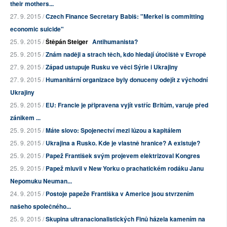
their mothers...
27. 9. 2015 /
Czech Finance Secretary Babiš: "Merkel is committing
economic suicide"
25. 9. 2015 /
Štěpán Steiger
Antihumanista?
25. 9. 2015 /
Znám naději a strach těch, kdo hledají útočiště v Evropě
27. 9. 2015 /
Západ ustupuje Rusku ve věci Sýrie i Ukrajiny
27. 9. 2015 /
Humanitární organizace byly donuceny odejít z východní
Ukrajiny
25. 9. 2015 /
EU: Francie je připravena vyjít vstříc Britům, varuje před
zánikem ...
25. 9. 2015 /
Máte slovo: Spojenectví mezi lůzou a kapitálem
25. 9. 2015 /
Ukrajina a Rusko. Kde je vlastně hranice? A existuje?
25. 9. 2015 /
Papež František svým projevem elektrizoval Kongres
25. 9. 2015 /
Papež mluvil v New Yorku o prachatickém rodáku Janu
Nepomuku Neuman...
24. 9. 2015 /
Postoje papeže Františka v Americe jsou stvrzením
našeho společného...
25. 9. 2015 /
Skupina ultranacionalistických Finů házela kamením na