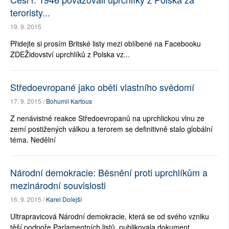
teroristy...
19. 9. 2015
Přidejte si prosím Britské listy mezi oblíbené na Facebooku
ZDEŽidovství uprchlíků z Polska vz...
Středoevropané jako oběti vlastního svědomí
17. 9. 2015 /
Bohumil Kartous
Z nenávistné reakce Středoevropanů na uprchlickou vlnu ze
zemí postižených válkou a terorem se definitivně stalo globální
téma. Nedělní
Národní demokracie: Běsnění proti uprchlíkům a
mezinárodní souvislosti
16. 9. 2015 /
Karel Dolejší
Ultrapravicová Národní demokracie, která se od svého vzniku
těší podpoře Parlamentních listů, publikovala dokument