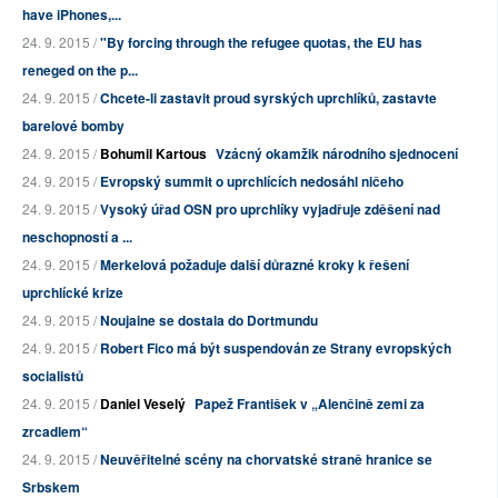
have iPhones,...
24. 9. 2015 /
"By forcing through the refugee quotas, the EU has
reneged on the p...
24. 9. 2015 /
Chcete-li zastavit proud syrských uprchlíků, zastavte
barelové bomby
24. 9. 2015 /
Bohumil Kartous
Vzácný okamžik národního sjednocení
24. 9. 2015 /
Evropský summit o uprchlících nedosáhl ničeho
24. 9. 2015 /
Vysoký úřad OSN pro uprchlíky vyjadřuje zděšení nad
neschopností a ...
24. 9. 2015 /
Merkelová požaduje další důrazné kroky k řešení
uprchlícké krize
24. 9. 2015 /
Noujaine se dostala do Dortmundu
24. 9. 2015 /
Robert Fico má být suspendován ze Strany evropských
socialistů
24. 9. 2015 /
Daniel Veselý
Papež František v „Alenčině zemi za
zrcadlem“
24. 9. 2015 /
Neuvěřitelné scény na chorvatské straně hranice se
Srbskem