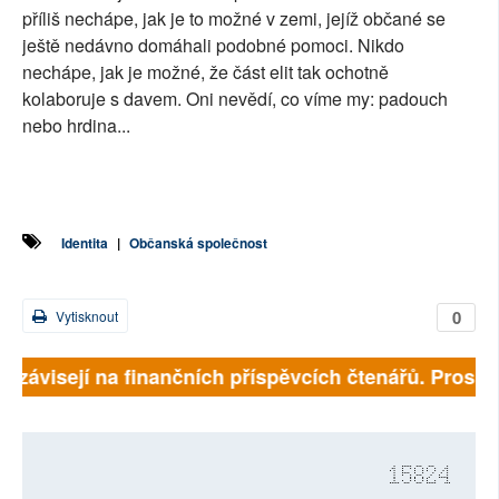
příliš nechápe, jak je to možné v zemi, jejíž občané se
ještě nedávno domáhali podobné pomoci. Nikdo
nechápe, jak je možné, že část elit tak ochotně
kolaboruje s davem. Oni nevědí, co víme my: padouch
nebo hrdina...
Identita
|
Občanská společnost
0
Vytisknout
ě závisejí na finančních příspěvcích čtenářů. Prosíme,
15824