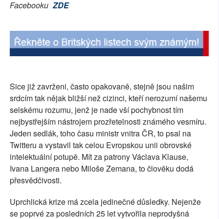
Facebooku
ZDE
Sice již zavrženi, často opakovaně, stejně jsou našim
srdcím tak nějak bližší než cizinci, kteří nerozumí našemu
selskému rozumu, jenž je nade vší pochybnost tím
nejbystřejším nástrojem prozřetelnosti známého vesmíru.
Jeden sedlák, toho času ministr vnitra ČR, to psal na
Twitteru a vystavil tak celou Evropskou unii obrovské
intelektuální potupě. Mít za patrony Václava Klause,
Ivana Langera nebo Miloše Zemana, to člověku dodá
přesvědčivosti.
Uprchlická krize má zcela jedinečné důsledky. Nejenže
se poprvé za posledních 25 let vytvořila neprodyšná