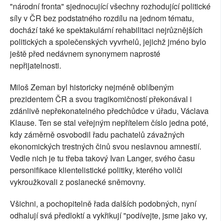
"národní fronta" sjednocující všechny rozhodující politické
síly v ČR bez podstatného rozdílu na jednom tématu,
dochází také ke spektakulární rehabilitaci nejrůznějších
politických a společenských vyvrhelů, jejichž jméno bylo
ještě před nedávnem synonymem naprosté
nepřijatelnosti.
Miloš Zeman byl historicky nejméně oblíbeným
prezidentem ČR a svou tragikomičností překonával i
zdánlivě nepřekonatelného předchůdce v úřadu, Václava
Klause. Ten se stal veřejným nepřítelem číslo jedna poté,
kdy záměrně osvobodil řadu pachatelů závažných
ekonomických trestných činů svou neslavnou amnestií.
Vedle nich je tu třeba takový Ivan Langer, svého času
personifikace klientelistické politiky, kterého voliči
vykroužkovali z poslanecké sněmovny.
Všichni, a pochopitelně řada dalších podobných, nyní
odhalují svá předloktí a vykřikují "podívejte, jsme jako vy,