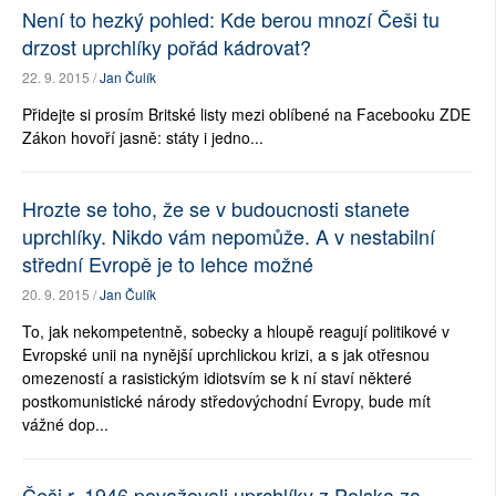
Není to hezký pohled: Kde berou mnozí Češi tu
drzost uprchlíky pořád kádrovat?
22. 9. 2015 /
Jan Čulík
Přidejte si prosím Britské listy mezi oblíbené na Facebooku ZDE
Zákon hovoří jasně: státy i jedno...
Hrozte se toho, že se v budoucnosti stanete
uprchlíky. Nikdo vám nepomůže. A v nestabilní
střední Evropě je to lehce možné
20. 9. 2015 /
Jan Čulík
To, jak nekompetentně, sobecky a hloupě reagují politikové v
Evropské unii na nynější uprchlickou krizi, a s jak otřesnou
omezeností a rasistickým idiotsvím se k ní staví některé
postkomunistické národy středovýchodní Evropy, bude mít
vážné dop...
Češi r. 1946 považovali uprchlíky z Polska za