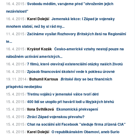
16. 4. 2015 /
Svobodu médiím, varujeme před "ohrožením jejich
nezávislosti"
16. 4. 2015 /
Karel Dolejší
Jemenská lekce: I Západ je vojensky
mnohem slabší, než by si rád my...
11. 4. 2015 /
Začínáme vysílat Rozhovory
na Regionální
Britských listů
te...
16. 4. 2015 /
Kryštof Kozák
Česko-americké vztahy nestojí pouze na
nábožném uctívání amerických...
16. 4. 2015 /
7 filmů, které otevírají existenciální otázky našich životů
16. 4. 2015 /
Způsob financování školství vede k poklesu úrovně
19. 11. 2014 /
Bohumil Kartous
se bez finančních
Britské listy
příspěvků neobejdou
15. 4. 2015 /
Třetinu vojáků v jemenské válce tvoří děti
15. 4. 2015 /
400 lidí se utopilo při havárii lodi u libyjských břehů
15. 4. 2015 /
Ilona Švihlíková
Ekonomická překvapení
15. 4. 2015 /
Ztrácí Západ vojenskou převahu?
15. 4. 2015 /
Chat na sociální síti Facebook "sleduje firma zřízená CIA"
15. 4. 2015 /
Karel Dolejší
O republikánském Obamovi, aneb Surio