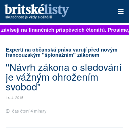
 závisejí na finančních příspěvcích čtenářů. Prosíme, 
PŘIHLÁSIT
AKTUÁLNÍ VYDÁNÍ
Experti na občanská práva varují před novým
francouzským "špionážním" zákonem
ARCHIV
"Návrh zákona o sledování
ROZHOVORY
je vážným ohrožením
svobod"
TÉMATA
NEJČTENĚJŠÍ ZA 7 DNÍ
14. 4. 2015
AUTOŘI
čas čtení 4 minuty
PŘÍSPĚVKY NA PROVOZ