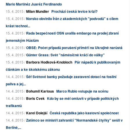
Mario Martinéz Juaréz Ferdinando
15. 4. 2015 /
Milan Mundier
Prochází česká levice krizí?
15. 4. 2015 /
Norsko obvinilo Írán z akademických "podvodů" s cílem
krást technol...
15. 4. 2015 /
Rada bezpečnosti OSN uvalila embargo na prodej zbraní
jemenským Húsiům
15. 4. 2015 /
OBSE: Počet případů porušení příměří na Ukrajině narůstá
15. 4. 2015 /
Günter Grass: Svět "náměsíčně kráčí do války"
15. 4. 2015 /
Barbora Hodková-Knobloch
Pár nápadů k publikovaným
článkům a ke školskému zákonu
14. 4. 2015 /
Šéf Světové banky požaduje zastavení dotací na fosilní
paliva a jej...
14. 4. 2015 /
Bohumil Kartous
Marco Rubio vstupuje na scénu
14. 4. 2015 /
Boris Cvek
Kdo by se měl omluvit v případě politických
trafikantů
14. 4. 2015 /
Karel Dolejší
Česká republika jako kastovní společnost
14. 4. 2015 /
Zatímco se ministři zahraničí "Normandské čtyřky" sešli v
Berlíně,...