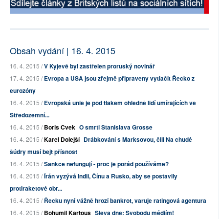
Obsah vydání | 16. 4. 2015
16. 4. 2015 /
V Kyjevě byl zastřelen proruský novinář
17. 4. 2015 /
Evropa a USA jsou zřejmě připraveny vytlačit Řecko z
eurozóny
16. 4. 2015 /
Evropská unie je pod tlakem ohledně lidí umírajících ve
Středozemní...
16. 4. 2015 /
Boris Cvek
O smrti Stanislava Grosse
16. 4. 2015 /
Karel Dolejší
Drábkování s Marksovou, čili Na chudé
šúdry musí bejt přísnost
16. 4. 2015 /
Sankce nefungují - proč je pořád používáme?
16. 4. 2015 /
Írán vyzývá Indii, Čínu a Rusko, aby se postavily
protiraketové obr...
16. 4. 2015 /
Řecku nyní vážně hrozí bankrot, varuje ratingová agentura
16. 4. 2015 /
Bohumil Kartous
Sleva dne: Svobodu médiím!