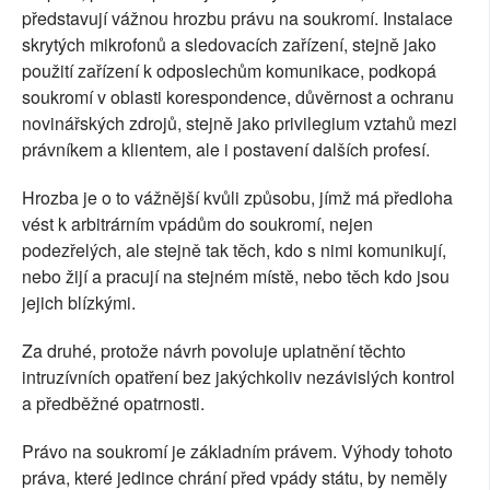
představují vážnou hrozbu právu na soukromí. Instalace
skrytých mikrofonů a sledovacích zařízení, stejně jako
použití zařízení k odposlechům komunikace, podkopá
soukromí v oblasti korespondence, důvěrnost a ochranu
novinářských zdrojů, stejně jako privilegium vztahů mezi
právníkem a klientem, ale i postavení dalších profesí.
Hrozba je o to vážnější kvůli způsobu, jímž má předloha
vést k arbitrárním vpádům do soukromí, nejen
podezřelých, ale stejně tak těch, kdo s nimi komunikují,
nebo žijí a pracují na stejném místě, nebo těch kdo jsou
jejich blízkými.
Za druhé, protože návrh povoluje uplatnění těchto
intruzívních opatření bez jakýchkoliv nezávislých kontrol
a předběžné opatrnosti.
Právo na soukromí je základním právem. Výhody tohoto
práva, které jedince chrání před vpády státu, by neměly