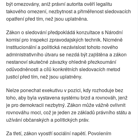
být omezovány, aniž právní autorita ověří legalitu
takového omezení, nezbytnost a přiměřenost sledovacích
opatření před tím, než jsou uplatněna.
Zákon o sledování předpokládá konzultace s Národní
komisí pro inspekci zpravodajských technik. Nicméně
institucionální a politická nezávislost tohoto nového
administrativního útvaru se nezdá být zajištěna a zákon
nestanoví skutečné závazky ohledně přezkoumání
odůvodněnosti a cílů konkrétních sledovacích metod
justicí před tím, než jsou uplatněny.
Nelze ponechat exekutivu v pozici, kdy rozhoduje bez
toho, aby byla vystavena systému brzd a rovnováh, jenž
je pro demokracii nezbytný. Zákon může vážně ovlivnit
rovnováhu moci, což je jeden ze základů právního státu a
užívání občanských a politických práv.
Za třetí, zákon vyostří sociální napětí. Povolením