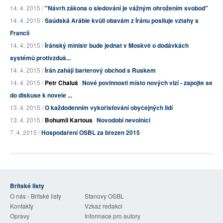
14. 4. 2015 /
"Návrh zákona o sledování je vážným ohrožením svobod"
14. 4. 2015 /
Saúdská Arábie kvůli obavám z Íránu posiluje vztahy s
Francií
14. 4. 2015 /
Íránský ministr bude jednat v Moskvě o dodávkách
systémů protivzduš...
14. 4. 2015 /
Írán zahájí barterový obchod s Ruskem
14. 4. 2015 /
Petr Chaluš
Nové povinnosti místo nových vizí - zapojte se
do diskuse k novele ...
13. 4. 2015 /
O každodenním vykořisťování obyčejných lidí
13. 4. 2015 /
Bohumil Kartous
Novodobí nevolníci
7. 4. 2015 /
Hospodaření OSBL za březen 2015
Britské listy
O nás - Britské listy
Stanovy OSBL
Kontakty
Vzkaz redakci
Opravy
Informace pro autory