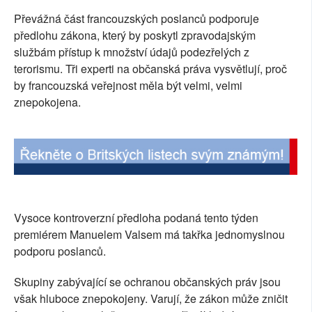
SOCIÁLNÍ SÍTĚ
Převážná část francouzských poslanců podporuje
předlohu zákona, který by poskytl zpravodajským
RUBRIKY
službám přístup k množství údajů podezřelých z
terorismu. Tři experti na občanská práva vysvětlují, proč
PLNÁ VERZE STRÁNEK
by francouzská veřejnost měla být velmi, velmi
znepokojena.
Vysoce kontroverzní předloha podaná tento týden
premiérem Manuelem Valsem má takřka jednomyslnou
podporu poslanců.
Skupiny zabývající se ochranou občanských práv jsou
však hluboce znepokojeny. Varují, že zákon může zničit