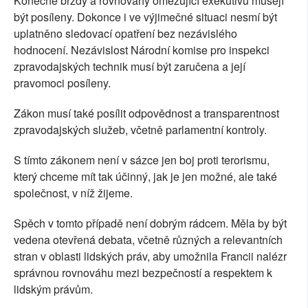
Konečně brzdy a rovnováhy omezující exekutivu musejí
být posíleny. Dokonce i ve výjimečné situaci nesmí být
uplatněno sledovací opatření bez nezávislého
hodnocení. Nezávislost Národní komise pro inspekci
zpravodajských technik musí být zaručena a její
pravomoci posíleny.
Zákon musí také posílit odpovědnost a transparentnost
zpravodajských služeb, včetně parlamentní kontroly.
S tímto zákonem není v sázce jen boj proti terorismu,
který chceme mít tak účinný, jak je jen možné, ale také
společnost, v níž žijeme.
Spěch v tomto případě není dobrým rádcem. Měla by být
vedena otevřená debata, včetně různých a relevantních
stran v oblasti lidských práv, aby umožnila Francii nalézr
správnou rovnováhu mezi bezpečností a respektem k
lidským právům.