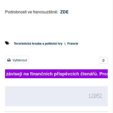
Podrobnosti ve francouzštině:
ZDE
Teroristická hrozba a politické hry
|
Francie
0
Vytisknout
ně závisejí na finančních příspěvcích čtenářů. Prosím
12052