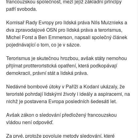
francouzskou společnost, mezi jejíž základní principy
patří svoboda.
Komisař Rady Evropy pro lidská práva Nils Muiznieks a
dva zpravodajové OSN pro lidská práva a terorismus,
Michel Forst a Ben Emmerson, napsali společný článek
pojednávající o tom, co je v sázce.
Terorismus je skutečnou hrozbou, avšak státy nemohou
přijímat protiteroristická opatření, která podkopávají
demokracii, právní stát a lidská práva.
Nedávné bombové útoky v Paříži a Kodani ukázaly, že
teroristé pohrdají lidskými životy i ideály a aspiracemi, na
nichž je postavena Evropa posledních šedesáti let.
Avšak zákon o sledování předložený francouzskou
vládou není odpověď.
Za prvé, protože povoluje metody sledování, které