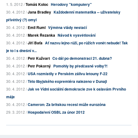
1. 5. 2012 /
Tomáš Koloc
Herodovy "komputery"
30. 4. 2012 /
Jana Bradley
Každodenní matematika -- uživatelsky
přívětivý (?) omyl
30. 4. 2012 /
Emil Ruml
Výměna vlády nestačí
30. 4. 2012 /
Marek Řezanka
Návod k vysvětlování
30. 4. 2012 /
Jiří Baťa
Ať nazvu lejno růží, po růžích vonět nebude! Tak
je to i s dnešní v...
30. 4. 2012 /
Petr Kužvart
Co dál po demonstraci 21. dubna?
30. 4. 2012 /
Petr Pokorný
Pomohly by předčasné volby?!
30. 4. 2012 /
USA rozmístily v Perském zálivu letouny F-22
30. 4. 2012 /
Tělo libyjského expremiéra nalezeno v Dunaji
30. 4. 2012 /
Jak ve Vídni sociální demokracie zve k oslavám Prvního
máje
30. 4. 2012 /
Cameron: Za britskou recesi může eurozóna
29. 3. 2012 /
Hospodaření OSBL za únor 2012