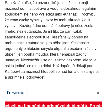
Pan Kaláb píše, že názor etiků je ten, že lidé mají
možnost odmítat potravu a vodu, a dosáhnou legálním
způsobem stejného výsledku jako eutanázií. Pochybuji,
že tento eticky cynický názor by mohl skutečný etik
vyslovit. Každopádně odmítání potravy je něco zcela
jiného, než eutanazie. Je mi líto, že pan Kaláb
samoúčelně zjednodušuje i křesťanský pohled na
problematiku eutanazie, pro něho jsou křesťanské
argumenty o hlubším smyslu utrpení a osobním růstu v
utrpení jen pouhá moudra, která nenapsal žádný
umírající. Neztotožňuji se ani s tímto názorem, ale to je
asi to jediné, co mohu dělat. Každopádně děkuji panu
Kalábovi za možnost hlouběji se nad tématem zamyslet,
a upřímně si odpovědět.
0
Vytisknout
 závisejí na finančních příspěvcích čtenářů. Prosíme, 