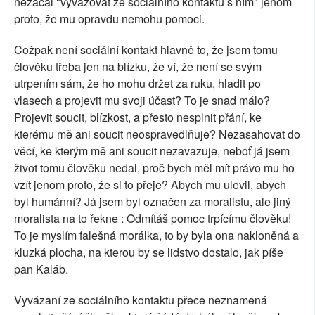
nezačal "vyvazovat ze sociálního kontaktu s ním" jenom
proto, že mu opravdu nemohu pomoci.
Cožpak není sociální kontakt hlavně to, že jsem tomu
člověku třeba jen na blízku, že ví, že není se svým
utrpením sám, že ho mohu držet za ruku, hladit po
vlasech a projevit mu svoji účast? To je snad málo?
Projevit soucit, blízkost, a přesto nesplnit přání, ke
kterému mě ani soucit neospravedlňuje? Nezasahovat do
věcí, ke kterým mě ani soucit nezavazuje, neboť já jsem
život tomu člověku nedal, proč bych měl mít právo mu ho
vzít jenom proto, že si to přeje? Abych mu ulevil, abych
byl humánní? Já jsem byl označen za moralistu, ale jiný
moralista na to řekne : Odmítáš pomoc trpícímu člověku!
To je myslím falešná morálka, to by byla ona nakloněná a
kluzká plocha, na kterou by se lidstvo dostalo, jak píše
pan Kaláb.
Vyvázaní ze sociálního kontaktu přece neznamená