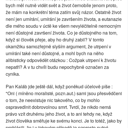
bych měl nutně vidět svět a život černobíle jenom proto,
že mám na konkrétní téma zatím svůj názor. Ostatně život
není jen umírání, umírání je završením života, a eutanazie
dle mého soudu v úctě ke všem nevyléčitelně nemocným
není důstojné završení života. Co je důstojného na tom,
když si člověk přeje, aby ho druhý zabil? V tomto
okamžiku samozřejmě slyším argument, že utrpení v
umírání také není důstojné, a mohl bych na něho
alibisticky odpovědět otázkou : Cožpak utrpení k životu
nepatří? A v tu chvíli budu nepochybně označen za
cynika.
Pan Kaláb jde ještě dál, když poněkud účelově píše :
"Oni ( míněno moralisté, pozn.aut.) sami jsou přesvědčeni
o tom, že neexistuje nic takového, co by mohlo
ospravedlnit dobrovolnou smrt. Tvrdí, že nikdo nemá
právo vzít druhému jeho život, a to ani tehdy ne, když
život člověka směřuje ke svému konci. Je to totéž, jako by
prohlásili, že i v takovém případě je naprosto nutné