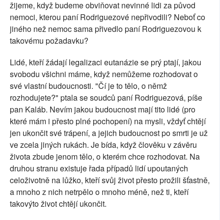
žijeme, když budeme obviňovat nevinné lidi za původ
nemoci, kterou paní Rodriguezové nepřivodili? Neboť co
jiného než nemoc sama přivedlo paní Rodriguezovou k
takovému požadavku?
Lidé, kteří žádají legalizaci eutanázie se prý ptají, jakou
svobodu všichni máme, když nemůžeme rozhodovat o
své vlastní budoucnosti. "Čí je to tělo, o němž
rozhodujete?" ptala se soudců paní Rodriguezová, píše
pan Kaláb. Nevím jakou budoucnost mají tito lidé (pro
které mám i přesto plné pochopení) na mysli, vždyť chtějí
jen ukončit své trápení, a jejich budoucnost po smrti je už
ve zcela jiných rukách. Je bída, když člověku v závěru
života zbude jenom tělo, o kterém chce rozhodovat. Na
druhou stranu existuje řada případů lidí upoutaných
celoživotně na lůžko, kteří svůj život přesto prožili šťastně,
a mnoho z nich netrpělo o mnoho méně, než ti, kteří
takovýto život chtějí ukončit.