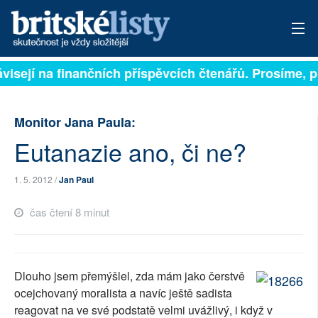
ávisejí na finančních příspěvcích čtenářů. Prosíme, př
PŘIHLÁSIT
AKTUÁLNÍ VYDÁNÍ
Monitor Jana Paula:
ARCHIV
Eutanazie ano, či ne?
ROZHOVORY
1. 5. 2012 /
Jan Paul
TÉMATA
čas čtení 8 minut
NEJČTENĚJŠÍ ZA 7 DNÍ
AUTOŘI
Dlouho jsem přemýšlel, zda mám jako čerstvě
ocejchovaný moralista a navíc ještě sadista
PŘÍSPĚVKY NA PROVOZ
reagovat na ve své podstatě velmi uvážlivý, i když v