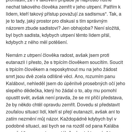
nechat takového člověka zemřít v jeho utrpení. Patřím k
lidem, kteří takový přístup považují za sadismus". Tak, a
je to tady, jaký prostor pro diskusi s tím správným
názorem zbude sadistovi? Jen obhajoba? Není složitá,
byl bych sadista, kdybych utrpení těmto lidem přál,
kdybych z něho měl potěšení.
Nemám z utrpení člověka radost, avšak jsem proti
eutanazii i přesto, že s trpícím člověkem soucítím. Soucit
s trpícím člověkem a neposkytnout mu na jeho žádost
smrt jsou dvě zcela odlišné věci. Ano, rozumím panu
Kalábovi, nehleděl jsem do úpěnlivě prosebných očí jeho
slepého dědečka, který ho žádal o to, aby mu pomohl
opustit svět, avšak není pravda, že se mi příčí představa,
že by někdo chtěl opravdu zemřít. Dovedu si představit
zoufalou situaci lidí, kteří si přejí eutanazii, avšak ani to
zatím nezmění můj názor. Každopádně kdybych byl v
podobné situaci, asi bych se na rozdíl od pana Kalába