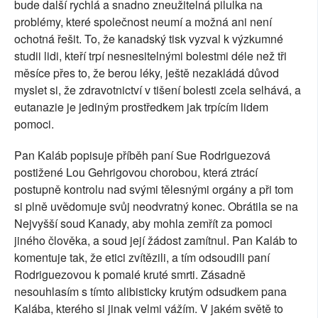
bude další rychlá a snadno zneužitelná pilulka na
problémy, které společnost neumí a možná ani není
ochotná řešit. To, že kanadský tisk vyzval k výzkumné
studii lidi, kteří trpí nesnesitelnými bolestmi déle než tři
měsíce přes to, že berou léky, ještě nezakládá důvod
myslet si, že zdravotnictví v tišení bolesti zcela selhává, a
eutanazie je jediným prostředkem jak trpícím lidem
pomoci.
Pan Kaláb popisuje příběh paní Sue Rodriguezová
postižené Lou Gehrigovou chorobou, která ztrácí
postupně kontrolu nad svými tělesnými orgány a při tom
si plně uvědomuje svůj neodvratný konec. Obrátila se na
Nejvyšší soud Kanady, aby mohla zemřít za pomoci
jiného člověka, a soud její žádost zamítnul. Pan Kaláb to
komentuje tak, že etici zvítězili, a tím odsoudili paní
Rodriguezovou k pomalé kruté smrti. Zásadně
nesouhlasím s tímto alibisticky krutým odsudkem pana
Kalába, kterého si jinak velmi vážím. V jakém světě to