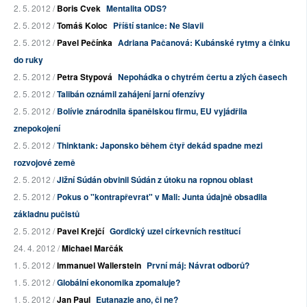
2. 5. 2012 /
Boris Cvek
Mentalita ODS?
2. 5. 2012 /
Tomáš Koloc
Příští stanice: Ne Slavii
2. 5. 2012 /
Pavel Pečínka
Adriana Pačanová: Kubánské rytmy a činku
do ruky
2. 5. 2012 /
Petra Stypová
Nepohádka o chytrém čertu a zlých časech
2. 5. 2012 /
Talibán oznámil zahájení jarní ofenzívy
2. 5. 2012 /
Bolívie znárodnila španělskou firmu, EU vyjádřila
znepokojení
2. 5. 2012 /
Thinktank: Japonsko během čtyř dekád spadne mezi
rozvojové země
2. 5. 2012 /
Jižní Súdán obvinil Súdán z útoku na ropnou oblast
2. 5. 2012 /
Pokus o "kontrapřevrat" v Mali: Junta údajně obsadila
základnu pučistů
2. 5. 2012 /
Pavel Krejčí
Gordický uzel církevních restitucí
24. 4. 2012 /
Michael Marčák
1. 5. 2012 /
Immanuel Wallerstein
První máj: Návrat odborů?
1. 5. 2012 /
Globální ekonomika zpomaluje?
1. 5. 2012 /
Jan Paul
Eutanazie ano, či ne?