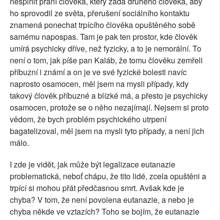
nesplnit přání člověka, který žádá druhého člověka, aby
ho sprovodil ze světa, přerušení sociálního kontaktu
znamená ponechat trpícího člověka opuštěného sobě
samému napospas. Tam je pak ten prostor, kde člověk
umírá psychicky dříve, než fyzicky, a to je nemorální. To
není o tom, jak píše pan Kaláb, že tomu člověku zemřeli
příbuzní i známí a on je ve své fyzické bolesti navíc
naprosto osamocen, měl jsem na mysli případy, kdy
takový člověk příbuzné a blízké má, a přesto je psychicky
osamocen, protože se o něho nezajímají. Nejsem si proto
vědom, že bych problém psychického utrpení
bagatelizoval, měl jsem na mysli tyto případy, a není jich
málo.
I zde je vidět, jak může být legalizace eutanazie
problematická, neboť chápu, že tito lidé, zcela opuštěni a
trpící si mohou přát předčasnou smrt. Avšak kde je
chyba? V tom, že není povolena eutanazie, a nebo je
chyba někde ve vztazích? Toho se bojím, že eutanazie