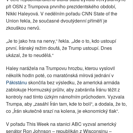
při OSN z Trumpova prvního prezidentského období,
Nikki Haleyová. V nedělním pořadu CNN State of the
Union řekla, že současné dvoutýdenní příměří je
zkouškou nervů.
„Je to jako hra na nervy,“ řekla. „Jde o to, kdo ustoupí
první. Íránský režim doufá, že Trump ustoupí. Dnes
ukázal, že to neudělá.“
Haley narážela na Trumpovu hrozbu, kterou vyslovil
několik hodin poté, co maratónská mírová jednání v
Pákistánu
skončila bez výsledku, že americká armáda
zablokuje Hormuzský průliv, aby zabránila Íránu těžit z
kontroly nad tímto úzkým námořním průchodem. Vyzvala
Trumpa, aby „zasáhl Írán tam, kde to bolí“, a dodala, že to,
co „Írán skutečně srazí na kolena, je ekonomický tlak“.
V pořadu This Week na stanici ABC vyzval americký
senátor Ron Johnson – republikán z Wisconsinu –