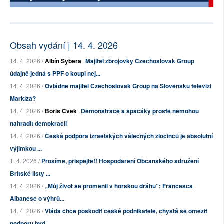
Obsah vydání | 14. 4. 2026
14. 4. 2026 /
Albín Sybera
Majitel zbrojovky Czechoslovak Group
údajně jedná s PPF o koupi nej...
14. 4. 2026 /
Ovládne majitel Czechoslovak Group na Slovensku televizi
Markíza?
14. 4. 2026 /
Boris Cvek
Demonstrace a spacáky prostě nemohou
nahradit demokracii
14. 4. 2026 /
Česká podpora izraelských válečných zločinců je absolutní
výjimkou ...
1. 4. 2026 /
Prosíme, přispějte!! Hospodaření Občanského sdružení
Britské listy ...
14. 4. 2026 /
„Můj život se proměnil v horskou dráhu“: Francesca
Albanese o výhrů...
14. 4. 2026 /
Vláda chce poškodit české podnikatele, chystá se omezit
podporu byd...