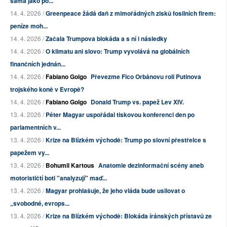
sama jako po...
14. 4. 2026 /
Greenpeace žádá daň z mimořádných zisků fosilních firem:
peníze moh...
14. 4. 2026 /
Začala Trumpova blokáda a s ní i následky
14. 4. 2026 /
O klimatu ani slovo: Trump vyvolává na globálních
finančních jednán...
14. 4. 2026 /
Fabiano Golgo
Převezme Fico Orbánovu roli Putinova
trojského koně v Evropě?
14. 4. 2026 /
Fabiano Golgo
Donald Trump vs. papež Lev XIV.
13. 4. 2026 /
Péter Magyar uspořádal tiskovou konferenci den po
parlamentních v...
13. 4. 2026 /
Krize na Blízkém východě: Trump po slovní přestřelce s
papežem vy...
13. 4. 2026 /
Bohumil Kartous
Anatomie dezinformační scény aneb
motorističtí boti "analyzují" maď...
13. 4. 2026 /
Magyar prohlašuje, že jeho vláda bude usilovat o
„svobodné, evrops...
13. 4. 2026 /
Krize na Blízkém východě: Blokáda íránských přístavů ze