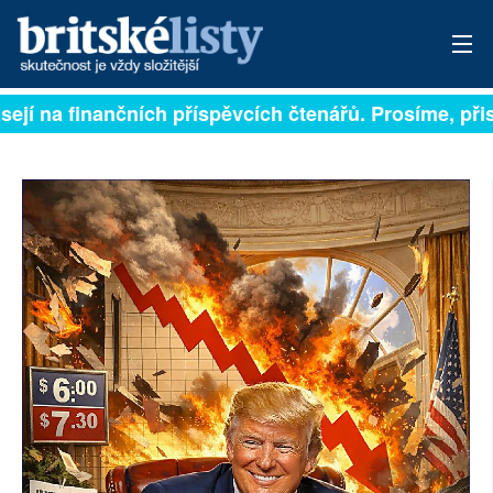
ejí na finančních příspěvcích čtenářů. Prosíme, přispě
PŘIHLÁSIT
AKTUÁLNÍ VYDÁNÍ
ARCHIV
ROZHOVORY
TÉMATA
NEJČTENĚJŠÍ ZA 7 DNÍ
AUTOŘI
PŘÍSPĚVKY NA PROVOZ