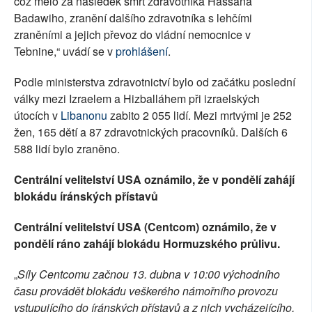
což mělo za následek smrt zdravotníka Hassana
Badawiho, zranění dalšího zdravotníka s lehčími
zraněními a jejich převoz do vládní nemocnice v
Tebnine,“ uvádí se v
prohlášení
.
Podle ministerstva zdravotnictví bylo od začátku poslední
války mezi Izraelem a Hizballáhem při izraelských
útocích v
Libanonu
zabito 2 055 lidí. Mezi mrtvými je 252
žen, 165 dětí a 87 zdravotnických pracovníků. Dalších 6
588 lidí bylo zraněno.
Centrální velitelství USA oznámilo, že v pondělí zahájí
blokádu íránských přístavů
Centrální velitelství USA (Centcom) oznámilo, že v
pondělí ráno zahájí blokádu Hormuzského průlivu.
„
Síly Centcomu začnou 13. dubna v 10:00 východního
času provádět blokádu veškerého námořního provozu
vstupujícího do íránských přístavů a z nich vycházejícího,