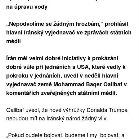
na úpravu vody
„Nepodvolíme se žádným hrozbám,“ prohlásil
hlavní íránský vyjednavač ve zprávách státních
médií
Írán měl velmi dobré iniciativy k prokázání
dobré vůle při jednáních s USA, které vedly k
pokroku v jednáních, uvedl v neděli hlavní
vyjednavač země Mohammad Baqer Qalibaf v
komentářích zveřejněných státními médii.
Qalibaf uvedl, že nové výhrůžky Donalda Trumpa
nebudou mít na íránský národ žádný vliv.
„Pokud budete bojovat, budeme i my bojovat, a