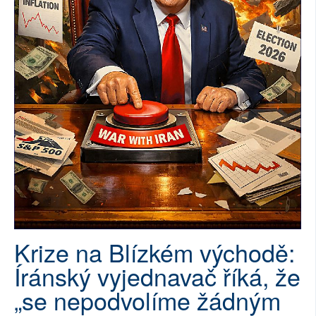
SOCIÁLNÍ SÍTĚ
RUBRIKY
PLNÁ VERZE STRÁNEK
Krize na Blízkém východě:
Íránský vyjednavač říká, že
„se nepodvolíme žádným