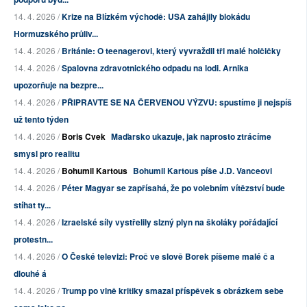
14. 4. 2026 /
Krize na Blízkém východě: USA zahájily blokádu
Hormuzského průliv...
14. 4. 2026 /
Británie: O teenagerovi, který vyvraždil tři malé holčičky
14. 4. 2026 /
Spalovna zdravotnického odpadu na lodi. Arnika
upozorňuje na bezpre...
14. 4. 2026 /
PŘIPRAVTE SE NA ČERVENOU VÝZVU: spustíme ji nejspíš
už tento týden
14. 4. 2026 /
Boris Cvek
Maďarsko ukazuje, jak naprosto ztrácíme
smysl pro realitu
14. 4. 2026 /
Bohumil Kartous
Bohumil Kartous píše J.D. Vanceovi
14. 4. 2026 /
Péter Magyar se zapřísahá, že po volebním vítězství bude
stíhat ty...
14. 4. 2026 /
Izraelské síly vystřelily slzný plyn na školáky pořádající
protestn...
14. 4. 2026 /
O České televizi: Proč ve slově Borek píšeme malé č a
dlouhé á
14. 4. 2026 /
Trump po vlně kritiky smazal příspěvek s obrázkem sebe