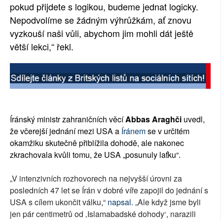
pokud přijdete s logikou, budeme jednat logicky.
Nepodvolíme se žádným výhrůžkám, ať znovu
vyzkouší naši vůli, abychom jim mohli dát ještě
větší lekci,“ řekl.
Íránský ministr zahraničních věcí
Abbas Araghči
uvedl,
že včerejší jednání mezi USA a
Íránem
se v určitém
okamžiku skutečně přiblížila dohodě, ale nakonec
zkrachovala kvůli tomu, že USA „posunuly laťku“.
„V intenzivních rozhovorech na nejvyšší úrovni za
posledních 47 let se Írán v dobré víře zapojil do jednání s
USA s cílem ukončit válku,“
napsal
. „Ale když jsme byli
jen pár centimetrů od ‚Islamabadské dohody‘, narazili