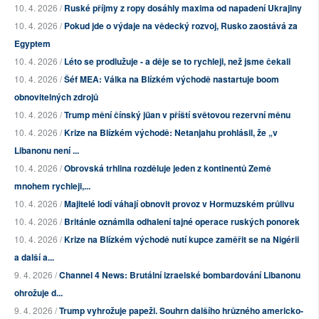
10. 4. 2026 /
Ruské příjmy z ropy dosáhly maxima od napadení Ukrajiny
10. 4. 2026 /
Pokud jde o výdaje na vědecký rozvoj, Rusko zaostává za
Egyptem
10. 4. 2026 /
Léto se prodlužuje - a děje se to rychleji, než jsme čekali
10. 4. 2026 /
Šéf MEA: Válka na Blízkém východě nastartuje boom
obnovitelných zdrojů
10. 4. 2026 /
Trump mění čínský jüan v příští světovou rezervní měnu
10. 4. 2026 /
Krize na Blízkém východě: Netanjahu prohlásil, že „v
Libanonu není ...
10. 4. 2026 /
Obrovská trhlina rozděluje jeden z kontinentů Země
mnohem rychleji,...
10. 4. 2026 /
Majitelé lodí váhají obnovit provoz v Hormuzském průlivu
10. 4. 2026 /
Británie oznámila odhalení tajné operace ruských ponorek
10. 4. 2026 /
Krize na Blízkém východě nutí kupce zaměřit se na Nigérii
a další a...
9. 4. 2026 /
Channel 4 News: Brutální izraelské bombardování Libanonu
ohrožuje d...
9. 4. 2026 /
Trump vyhrožuje papeži. Souhrn dalšího hrůzného americko-