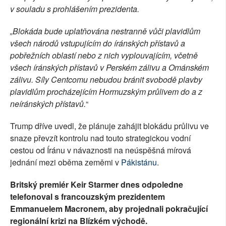
v souladu s prohlášením prezidenta.
„Blokáda bude uplatňována nestranně vůči plavidlům
všech národů vstupujícím do íránských přístavů a
pobřežních oblastí nebo z nich vyplouvajícím, včetně
všech íránských přístavů v Perském zálivu a Ománském
zálivu. Síly Centcomu nebudou bránit svobodě plavby
plavidlům procházejícím Hormuzským průlivem do a z
neíránských přístavů.
“
Trump dříve uvedl, že plánuje zahájit blokádu průlivu ve
snaze převzít kontrolu nad touto strategickou vodní
cestou od Íránu v návaznosti na neúspěšná mírová
jednání mezi oběma zeměmi v
Pákistánu
.
Britský premiér Keir Starmer dnes odpoledne
telefonoval s francouzským prezidentem
Emmanuelem Macronem, aby projednali pokračující
regionální krizi na Blízkém východě.