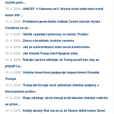
zvýšilo poče...
10. 4. 2026 /
UNICEF: V Libanonu od 2. března Izrael zabil nebo zranil
téměř 600 ...
10. 4. 2026 /
Prohlášení generálního ředitele České televize Hynka
Chudárka na zá...
10. 4. 2026 /
Takhle vypadají cyklotrasy ve městě, Pražáci
10. 4. 2026 /
Znovu o brutálním českém rasismu
10. 4. 2026 /
Jak se kontrariánství stalo novou konformitou
10. 4. 2026 /
Jak Donald Trump zničil Spojené státy
10. 4. 2026 /
Šokující zpráva odhaluje, že Trump prosil Írán, aby se
připojil k p...
10. 4. 2026 /
Většina Američanů podporuje impeachment Donalda
Trumpa
10. 4. 2026 /
Trump dal Evropě nové ultimátum ohledně podpory v
Hormuzském průlivu
10. 4. 2026 /
Ropa zdražuje, akcie klesají kvůli obavám ohledně rodícího
se přímě...
10. 4. 2026 /
Každý desátý Rus má za to, že Slunce obíhá kolem Země