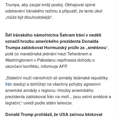
Trumpa, aby zaujal tvrdý postoj. Obhajoval úplné
odstranění íránského režimu a připustil, že tento úkol
„může být dlouhodobější“.
Šéf íránského námořnictva Šahram Irání v neděli
označil hrozbu amerického prezidenta Donalda
Trumpa zablokovat Hormuzský průliv za „směšnou
“,
poté co maratónská jednání mezi Teheránem a
Washingtonem v Pákistánu nepřinesla dohodu o
ukončení konfliktu, informuje AFP.
„Stateční muži námořních sil armády Islámské republiky
Írán
sledují a dohlížejí na všechny pohyby agresivní
americké armády v regionu. Hrozby amerického
prezidenta zablokovat Írán na moři... jsou velmi směšné a
legrační,“ uvedl podle státní televize.
Donald Trump prohlásil, že USA začnou blokovat