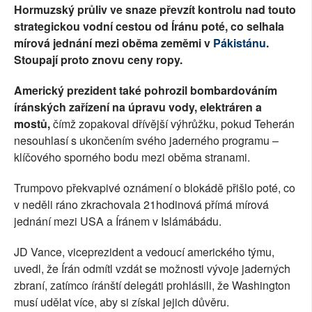
Hormuzský průliv ve snaze převzít kontrolu nad touto
strategickou vodní cestou od Íránu poté, co selhala
mírová jednání mezi oběma zeměmi v
Pákistánu
.
Stoupají proto znovu ceny ropy.
Americký prezident také pohrozil bombardováním
íránských zařízení na úpravu vody, elektráren a
mostů,
čímž zopakoval dřívější výhrůžku, pokud Teherán
nesouhlasí s ukončením svého jaderného programu –
klíčového sporného bodu mezi oběma stranami.
Trumpovo překvapivé oznámení o blokádě přišlo poté, co
v neděli ráno zkrachovala 21hodinová přímá mírová
jednání mezi USA a Íránem v Islámábádu.
JD Vance, viceprezident a vedoucí amerického týmu,
uvedl, že Írán odmítl vzdát se možnosti vývoje jaderných
zbraní, zatímco íránští delegáti prohlásili, že Washington
musí udělat více, aby si získal jejich důvěru.