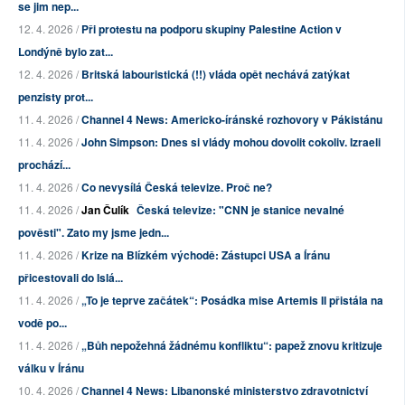
se jim nep...
12. 4. 2026 /
Při protestu na podporu skupiny Palestine Action v
Londýně bylo zat...
12. 4. 2026 /
Britská labouristická (!!) vláda opět nechává zatýkat
penzisty prot...
11. 4. 2026 /
Channel 4 News: Americko-íránské rozhovory v Pákistánu
11. 4. 2026 /
John Simpson: Dnes si vlády mohou dovolit cokoliv. Izraeli
prochází...
11. 4. 2026 /
Co nevysílá Česká televize. Proč ne?
11. 4. 2026 /
Jan Čulík
Česká televize: "CNN je stanice nevalné
pověsti". Zato my jsme jedn...
11. 4. 2026 /
Krize na Blízkém východě: Zástupci USA a Íránu
přicestovali do Islá...
11. 4. 2026 /
„To je teprve začátek“: Posádka mise Artemis II přistála na
vodě po...
11. 4. 2026 /
„Bůh nepožehná žádnému konfliktu“: papež znovu kritizuje
válku v Íránu
10. 4. 2026 /
Channel 4 News: Libanonské ministerstvo zdravotnictví