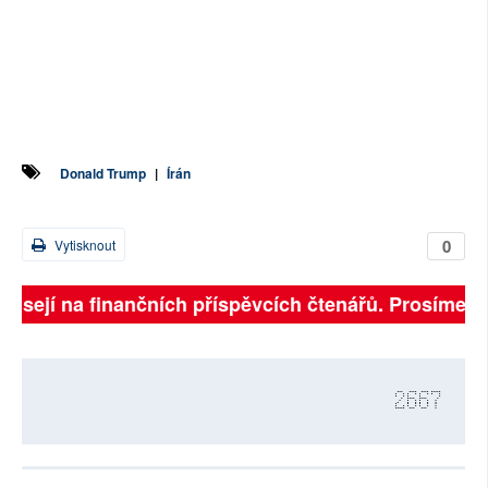
Donald Trump
|
Írán
0
Vytisknout
isejí na finančních příspěvcích čtenářů. Prosíme, přis
2667