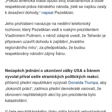
„Pokud americká vláda opustí svůj totalitarismus a bude
respektovat práva íránského národa, jistě se najdou cesty
k dosažení dohody,“
napsal
Pezeškian.
Jeho prohlášení navazuje na nedělní telefonický
rozhovor, který Pezeškian vedl s ruským prezidentem
Vladimirem Putinem, v němž údajně uvedl, že Teherán je
připraven uzavřít dohodu k zajištění „trvalého
regionálního míru“, za předpokladu, že budou
respektovány národní zájmy Íránu.
Neúspěch jednání o ukončení války USA s Íránem
vyvolal příval ostře stranických politických reakcí
,
přičemž přední republikáni vyzývali
Donalda Trumpa
, aby
„dokončil práci“, zatímco přední demokraté varovali, že
obnovení nepřátelských akcí by pro prezidenta bylo
katastrofální.
V čele republikánského útoku stála bývalá velvyslankyně