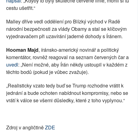
napsal
: „Kdyby to byly skutečné červené linie, mohli si tu
cestu ušetřit.“
Malley dříve vedl oddělení pro Blízký východ v Radě
národní bezpečnosti za vlády Obamy a stal se klíčovým
vyjednavačem při uzavírání jaderné dohody s Íránem.
Hooman Majd
, íránsko-americký novinář a politický
komentátor, rovněž reagoval na seznam červených čar a
uvedl
: „Není možné, aby Írán někdy ustoupil v každém z
těchto bodů (pokud je vůbec zvažuje).
„Realisticky vzato tedy buď se Trump rozhodne vrátit k
jednání a bude ochoten nabídnout kompromisy, nebo se
vrátí k válce se všemi důsledky, které z toho vyplynou.“
Zdroj v angličtině
ZDE