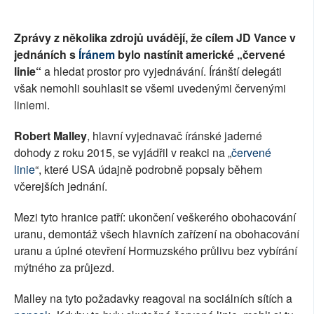
Zprávy z několika zdrojů uvádějí, že cílem JD Vance v
jednáních s
Íránem
bylo nastínit americké „červené
linie“
a hledat prostor pro vyjednávání. Íránští delegáti
však nemohli souhlasit se všemi uvedenými červenými
liniemi.
Robert Malley
, hlavní vyjednavač íránské jaderné
dohody z roku 2015, se vyjádřil v reakci na „
červené
linie
“, které USA údajně podrobně popsaly během
včerejších jednání.
Mezi tyto hranice patří: ukončení veškerého obohacování
uranu, demontáž všech hlavních zařízení na obohacování
uranu a úplné otevření Hormuzského průlivu bez vybírání
mýtného za průjezd.
Malley na tyto požadavky reagoval na sociálních sítích a