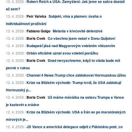
13. 4. 2026 /
Robert Reich a USA: Zamyšlení: Jak jsme se sakra dostali
až sem?
13. 4. 2026 /
Petr Vařeka
Subjekt, vlna a plamen: úvaha o
individuálnosti prožívání
13. 4. 2026 /
Fabiano Golgo
Melania v křečovité defenzivě
13. 4. 2026 /
Boris Cvek
Co všechno jsem našel v Donu Quijotovi
12. 4. 2026 /
Budapešť jásá nad Magyarovým volebním vítězstvím
12. 4. 2026 /
Orbán oficiálně uznal svou volební porážku
12. 4. 2026 /
Boris Cvek
Snad nevyschneme, když to vláda bude mít
pevně v rukou
12. 4. 2026 /
Channel 4 News:Trump chce zablokovat Hormuzskou úžinu
12. 4. 2026 /
Krize na Blízkém východě: Trump tvrdí, že USA zablokují
Hormuzský p...
12. 4. 2026 /
Boris Cvek
Už máme mávátka na oslavu Trumpa a Vance
je kazisvět a zrádce
12. 4. 2026 /
Krize na Blízkém východě: USA a Írán se po maratónských
mírových je...
12. 4. 2026 /
JD Vance a americká delegace odjeli z Pákistánu poté, co