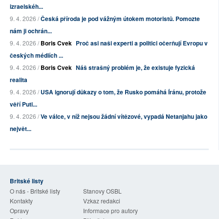
izraelskéh...
9. 4. 2026 /
Česká příroda je pod vážným útokem motoristů. Pomozte
nám ji ochrán...
9. 4. 2026 /
Boris Cvek
Proč asi naši experti a politici očerňují Evropu v
českých médiích ...
9. 4. 2026 /
Boris Cvek
Náš strašný problém je, že existuje fyzická
realita
9. 4. 2026 /
USA ignorují důkazy o tom, že Rusko pomáhá Íránu, protože
věří Puti...
9. 4. 2026 /
Ve válce, v níž nejsou žádní vítězové, vypadá Netanjahu jako
největ...
Britské listy
O nás - Britské listy
Stanovy OSBL
Kontakty
Vzkaz redakci
Opravy
Informace pro autory