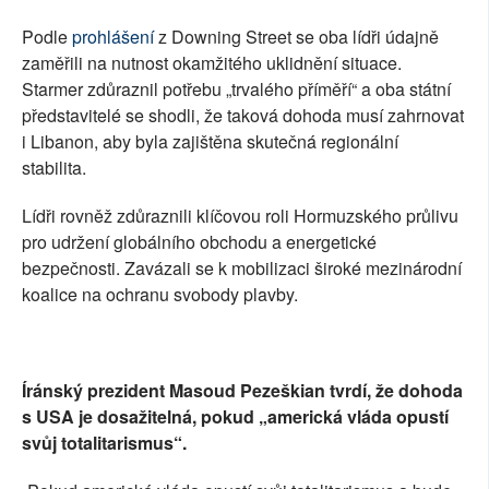
Podle
prohlášení
z Downing Street se oba lídři údajně
zaměřili na nutnost okamžitého uklidnění situace.
Starmer zdůraznil potřebu „trvalého příměří“ a oba státní
představitelé se shodli, že taková dohoda musí zahrnovat
i Libanon, aby byla zajištěna skutečná regionální
stabilita.
Lídři rovněž zdůraznili klíčovou roli Hormuzského průlivu
pro udržení globálního obchodu a energetické
bezpečnosti. Zavázali se k mobilizaci široké mezinárodní
koalice na ochranu svobody plavby.
Íránský prezident Masoud Pezeškian tvrdí, že dohoda
s USA je dosažitelná, pokud „americká vláda opustí
svůj totalitarismus“.