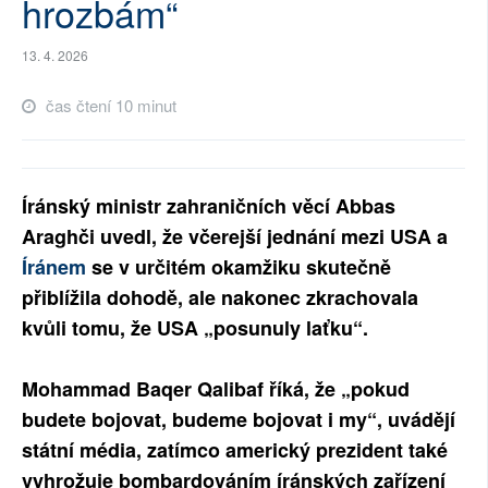
hrozbám“
13. 4. 2026
čas čtení 10 minut
Íránský ministr zahraničních věcí Abbas
Araghči uvedl, že včerejší jednání mezi USA a
Íránem
se v určitém okamžiku skutečně
přiblížila dohodě, ale nakonec zkrachovala
kvůli tomu, že USA „posunuly laťku“.
Mohammad Baqer Qalibaf říká, že „pokud
budete bojovat, budeme bojovat i my“, uvádějí
státní média, zatímco americký prezident také
vyhrožuje bombardováním íránských zařízení