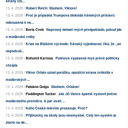
strany US...
13. 4. 2026 /
Robert Reich: Sbohem, Viktore!
13. 4. 2026 /
Proč je případná Trumpova blokáda íránských přístavů
odsouzena k ne...
13. 4. 2026 /
Boris Cvek
Naprostý debakl mých předpokladů, pokud jde
o maďarské volby
13. 4. 2026 /
Krize na Blízkém východě: Íránský vyjednavač říká, že „se
nepodvolí...
13. 4. 2026 /
Bohumil Kartous
Putinova vypasená myš právě politicky
chcípla
13. 4. 2026 /
Viktor Orbán uznal porážku, opoziční strana zvítězila v
maďarských ...
13. 4. 2026 /
Fabiano Golgo
Sbohem, Orbáne!
13. 4. 2026 /
Paddington Tucker
Jak JD Vance špatně vyslovil jméno
maďarského premiéra. A pár úvah ...
13. 4. 2026 /
Koho Česká televize prosazuje. Proč?
13. 4. 2026 /
Přijímačky na školy jsou nesmyslné. Celý ten systém je
zločin na dě...