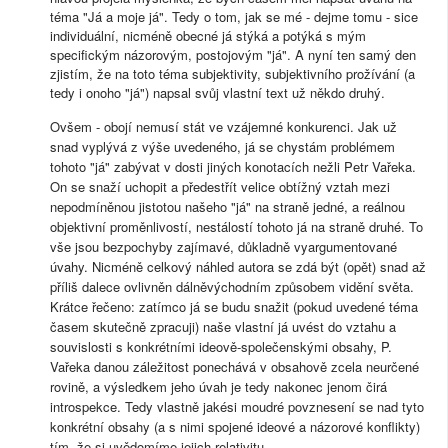
téma "Já a moje já". Tedy o tom, jak se mé - dejme tomu - sice
individuální, nicméně obecné já stýká a potýká s mým
specifickým názorovým, postojovým "já". A nyní ten samý den
zjistím, že na toto téma subjektivity, subjektivního prožívání (a
tedy i onoho "já") napsal svůj vlastní text už někdo druhý.
Ovšem - obojí nemusí stát ve vzájemné konkurenci. Jak už
snad vyplývá z výše uvedeného, já se chystám problémem
tohoto "já" zabývat v dosti jiných konotacích nežli Petr Vařeka.
On se snaží uchopit a předestřít velice obtížný vztah mezi
nepodmíněnou jistotou našeho "já" na straně jedné, a reálnou
objektivní proměnlivostí, nestálostí tohoto já na straně druhé. To
vše jsou bezpochyby zajímavé, důkladně vyargumentované
úvahy. Nicméně celkový náhled autora se zdá být (opět) snad až
příliš dalece ovlivněn dálněvýchodním způsobem vidění světa.
Krátce řečeno: zatímco já se budu snažit (pokud uvedené téma
časem skutečně zpracuji) naše vlastní já uvést do vztahu a
souvislosti s konkrétními ideově-společenskými obsahy, P.
Vařeka danou záležitost ponechává v obsahově zcela neurčené
rovině, a výsledkem jeho úvah je tedy nakonec jenom čirá
introspekce. Tedy vlastně jakési moudré povznesení se nad tyto
konkrétní obsahy (a s nimi spojené ideové a názorové konflikty)
tím, že si uvědomíme jejich relativitu.