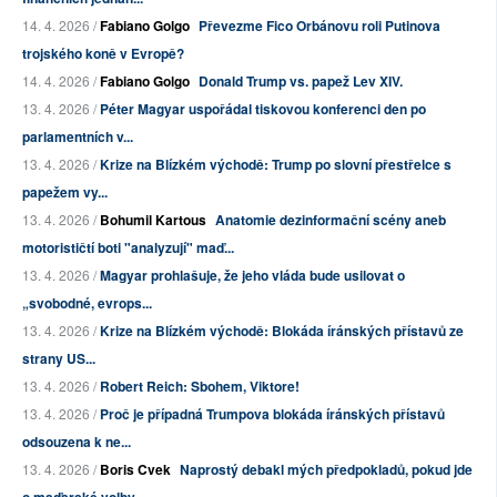
14. 4. 2026 /
Fabiano Golgo
Převezme Fico Orbánovu roli Putinova
trojského koně v Evropě?
14. 4. 2026 /
Fabiano Golgo
Donald Trump vs. papež Lev XIV.
13. 4. 2026 /
Péter Magyar uspořádal tiskovou konferenci den po
parlamentních v...
13. 4. 2026 /
Krize na Blízkém východě: Trump po slovní přestřelce s
papežem vy...
13. 4. 2026 /
Bohumil Kartous
Anatomie dezinformační scény aneb
motorističtí boti "analyzují" maď...
13. 4. 2026 /
Magyar prohlašuje, že jeho vláda bude usilovat o
„svobodné, evrops...
13. 4. 2026 /
Krize na Blízkém východě: Blokáda íránských přístavů ze
strany US...
13. 4. 2026 /
Robert Reich: Sbohem, Viktore!
13. 4. 2026 /
Proč je případná Trumpova blokáda íránských přístavů
odsouzena k ne...
13. 4. 2026 /
Boris Cvek
Naprostý debakl mých předpokladů, pokud jde