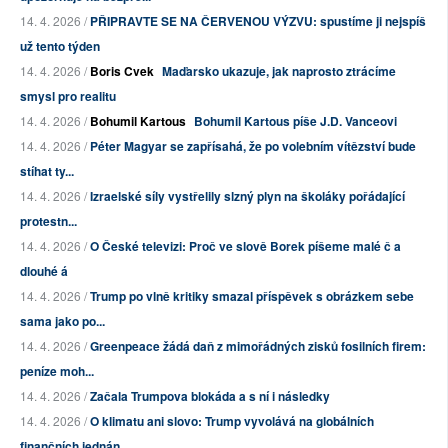
14. 4. 2026 /
PŘIPRAVTE SE NA ČERVENOU VÝZVU: spustíme ji nejspíš
už tento týden
14. 4. 2026 /
Boris Cvek
Maďarsko ukazuje, jak naprosto ztrácíme
smysl pro realitu
14. 4. 2026 /
Bohumil Kartous
Bohumil Kartous píše J.D. Vanceovi
14. 4. 2026 /
Péter Magyar se zapřísahá, že po volebním vítězství bude
stíhat ty...
14. 4. 2026 /
Izraelské síly vystřelily slzný plyn na školáky pořádající
protestn...
14. 4. 2026 /
O České televizi: Proč ve slově Borek píšeme malé č a
dlouhé á
14. 4. 2026 /
Trump po vlně kritiky smazal příspěvek s obrázkem sebe
sama jako po...
14. 4. 2026 /
Greenpeace žádá daň z mimořádných zisků fosilních firem:
peníze moh...
14. 4. 2026 /
Začala Trumpova blokáda a s ní i následky
14. 4. 2026 /
O klimatu ani slovo: Trump vyvolává na globálních
finančních jednán...