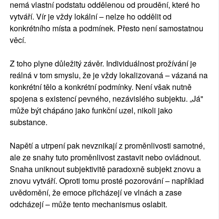
nemá vlastní podstatu oddělenou od proudění, které ho
vytváří. Vír je vždy lokální – nelze ho oddělit od
konkrétního místa a podmínek. Přesto není samostatnou
věcí.
Z toho plyne důležitý závěr. Individuálnost prožívání je
reálná v tom smyslu, že je vždy lokalizovaná – vázaná na
konkrétní tělo a konkrétní podmínky. Není však nutně
spojena s existencí pevného, nezávislého subjektu. „Já"
může být chápáno jako funkční uzel, nikoli jako
substance.
Napětí a utrpení pak nevznikají z proměnlivosti samotné,
ale ze snahy tuto proměnlivost zastavit nebo ovládnout.
Snaha uniknout subjektivitě paradoxně subjekt znovu a
znovu vytváří. Oproti tomu prosté pozorování – například
uvědomění, že emoce přicházejí ve vlnách a zase
odcházejí – může tento mechanismus oslabit.