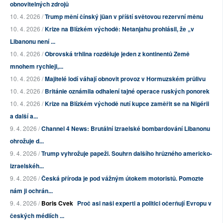
obnovitelných zdrojů
10. 4. 2026 /
Trump mění čínský jüan v příští světovou rezervní měnu
10. 4. 2026 /
Krize na Blízkém východě: Netanjahu prohlásil, že „v
Libanonu není ...
10. 4. 2026 /
Obrovská trhlina rozděluje jeden z kontinentů Země
mnohem rychleji,...
10. 4. 2026 /
Majitelé lodí váhají obnovit provoz v Hormuzském průlivu
10. 4. 2026 /
Británie oznámila odhalení tajné operace ruských ponorek
10. 4. 2026 /
Krize na Blízkém východě nutí kupce zaměřit se na Nigérii
a další a...
9. 4. 2026 /
Channel 4 News: Brutální izraelské bombardování Libanonu
ohrožuje d...
9. 4. 2026 /
Trump vyhrožuje papeži. Souhrn dalšího hrůzného americko-
izraelskéh...
9. 4. 2026 /
Česká příroda je pod vážným útokem motoristů. Pomozte
nám ji ochrán...
9. 4. 2026 /
Boris Cvek
Proč asi naši experti a politici očerňují Evropu v
českých médiích ...