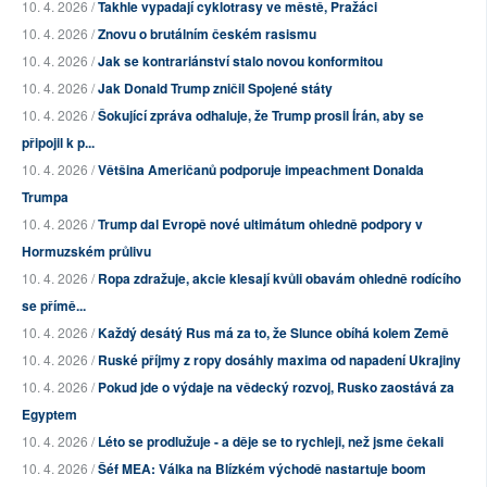
10. 4. 2026 /
Takhle vypadají cyklotrasy ve městě, Pražáci
10. 4. 2026 /
Znovu o brutálním českém rasismu
10. 4. 2026 /
Jak se kontrariánství stalo novou konformitou
10. 4. 2026 /
Jak Donald Trump zničil Spojené státy
10. 4. 2026 /
Šokující zpráva odhaluje, že Trump prosil Írán, aby se
připojil k p...
10. 4. 2026 /
Většina Američanů podporuje impeachment Donalda
Trumpa
10. 4. 2026 /
Trump dal Evropě nové ultimátum ohledně podpory v
Hormuzském průlivu
10. 4. 2026 /
Ropa zdražuje, akcie klesají kvůli obavám ohledně rodícího
se přímě...
10. 4. 2026 /
Každý desátý Rus má za to, že Slunce obíhá kolem Země
10. 4. 2026 /
Ruské příjmy z ropy dosáhly maxima od napadení Ukrajiny
10. 4. 2026 /
Pokud jde o výdaje na vědecký rozvoj, Rusko zaostává za
Egyptem
10. 4. 2026 /
Léto se prodlužuje - a děje se to rychleji, než jsme čekali
10. 4. 2026 /
Šéf MEA: Válka na Blízkém východě nastartuje boom