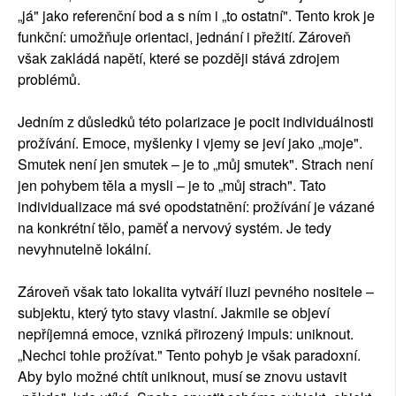
„já" jako referenční bod a s ním i „to ostatní". Tento krok je
funkční: umožňuje orientaci, jednání i přežití. Zároveň
však zakládá napětí, které se později stává zdrojem
problémů.
Jedním z důsledků této polarizace je pocit individuálnosti
prožívání. Emoce, myšlenky i vjemy se jeví jako „moje".
Smutek není jen smutek – je to „můj smutek". Strach není
jen pohybem těla a mysli – je to „můj strach". Tato
individualizace má své opodstatnění: prožívání je vázané
na konkrétní tělo, paměť a nervový systém. Je tedy
nevyhnutelně lokální.
Zároveň však tato lokalita vytváří iluzi pevného nositele –
subjektu, který tyto stavy vlastní. Jakmile se objeví
nepříjemná emoce, vzniká přirozený impuls: uniknout.
„Nechci tohle prožívat." Tento pohyb je však paradoxní.
Aby bylo možné chtít uniknout, musí se znovu ustavit