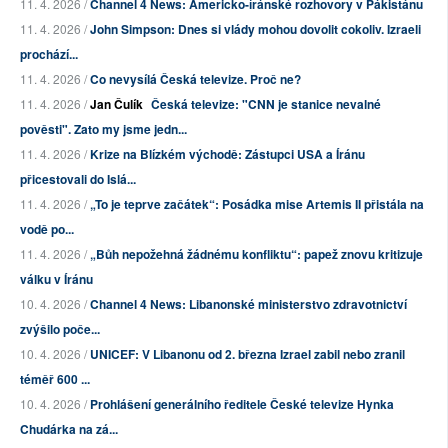
11. 4. 2026 /
Channel 4 News: Americko-íránské rozhovory v Pákistánu
11. 4. 2026 /
John Simpson: Dnes si vlády mohou dovolit cokoliv. Izraeli
prochází...
11. 4. 2026 /
Co nevysílá Česká televize. Proč ne?
11. 4. 2026 /
Jan Čulík
Česká televize: "CNN je stanice nevalné
pověsti". Zato my jsme jedn...
11. 4. 2026 /
Krize na Blízkém východě: Zástupci USA a Íránu
přicestovali do Islá...
11. 4. 2026 /
„To je teprve začátek“: Posádka mise Artemis II přistála na
vodě po...
11. 4. 2026 /
„Bůh nepožehná žádnému konfliktu“: papež znovu kritizuje
válku v Íránu
10. 4. 2026 /
Channel 4 News: Libanonské ministerstvo zdravotnictví
zvýšilo poče...
10. 4. 2026 /
UNICEF: V Libanonu od 2. března Izrael zabil nebo zranil
téměř 600 ...
10. 4. 2026 /
Prohlášení generálního ředitele České televize Hynka
Chudárka na zá...