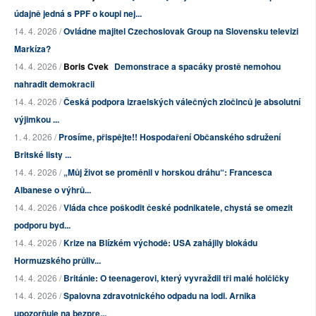
údajně jedná s PPF o koupi nej...
14. 4. 2026 /
Ovládne majitel Czechoslovak Group na Slovensku televizi
Markíza?
14. 4. 2026 /
Boris Cvek
Demonstrace a spacáky prostě nemohou
nahradit demokracii
14. 4. 2026 /
Česká podpora izraelských válečných zločinců je absolutní
výjimkou ...
1. 4. 2026 /
Prosíme, přispějte!! Hospodaření Občanského sdružení
Britské listy ...
14. 4. 2026 /
„Můj život se proměnil v horskou dráhu“: Francesca
Albanese o výhrů...
14. 4. 2026 /
Vláda chce poškodit české podnikatele, chystá se omezit
podporu byd...
14. 4. 2026 /
Krize na Blízkém východě: USA zahájily blokádu
Hormuzského průliv...
14. 4. 2026 /
Británie: O teenagerovi, který vyvraždil tři malé holčičky
14. 4. 2026 /
Spalovna zdravotnického odpadu na lodi. Arnika
upozorňuje na bezpre...