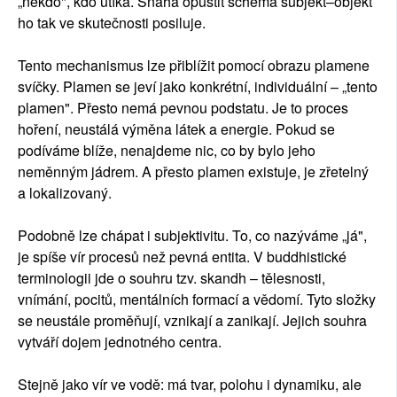
„někdo", kdo utíká. Snaha opustit schéma subjekt–objekt
ho tak ve skutečnosti posiluje.
Tento mechanismus lze přiblížit pomocí obrazu plamene
svíčky. Plamen se jeví jako konkrétní, individuální – „tento
plamen". Přesto nemá pevnou podstatu. Je to proces
hoření, neustálá výměna látek a energie. Pokud se
podíváme blíže, nenajdeme nic, co by bylo jeho
neměnným jádrem. A přesto plamen existuje, je zřetelný
a lokalizovaný.
Podobně lze chápat i subjektivitu. To, co nazýváme „já",
je spíše vír procesů než pevná entita. V buddhistické
terminologii jde o souhru tzv. skandh – tělesnosti,
vnímání, pocitů, mentálních formací a vědomí. Tyto složky
se neustále proměňují, vznikají a zanikají. Jejich souhra
vytváří dojem jednotného centra.
Stejně jako vír ve vodě: má tvar, polohu i dynamiku, ale