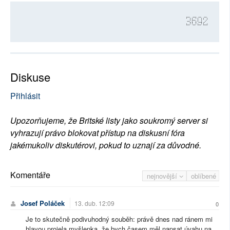
3692
Diskuse
Přihlásit
Upozorňujeme, že Britské listy jako soukromý server si
vyhrazují právo blokovat přístup na diskusní fóra
jakémukoliv diskutérovi, pokud to uznají za důvodné.
Komentáře
nejnovější
oblíbené
Josef Poláček
13. dub. 12:09
0
Je to skutečně podivuhodný souběh: právě dnes nad ránem mi
hlavou projela myšlenka, že bych časem měl napsat úvahu na