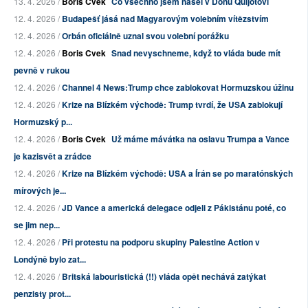
13. 4. 2026 /
Boris Cvek
Co všechno jsem našel v Donu Quijotovi
12. 4. 2026 /
Budapešť jásá nad Magyarovým volebním vítězstvím
12. 4. 2026 /
Orbán oficiálně uznal svou volební porážku
12. 4. 2026 /
Boris Cvek
Snad nevyschneme, když to vláda bude mít
pevně v rukou
12. 4. 2026 /
Channel 4 News:Trump chce zablokovat Hormuzskou úžinu
12. 4. 2026 /
Krize na Blízkém východě: Trump tvrdí, že USA zablokují
Hormuzský p...
12. 4. 2026 /
Boris Cvek
Už máme mávátka na oslavu Trumpa a Vance
je kazisvět a zrádce
12. 4. 2026 /
Krize na Blízkém východě: USA a Írán se po maratónských
mírových je...
12. 4. 2026 /
JD Vance a americká delegace odjeli z Pákistánu poté, co
se jim nep...
12. 4. 2026 /
Při protestu na podporu skupiny Palestine Action v
Londýně bylo zat...
12. 4. 2026 /
Britská labouristická (!!) vláda opět nechává zatýkat
penzisty prot...