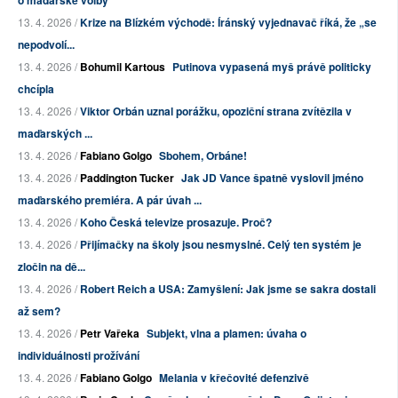
o maďarské volby
13. 4. 2026 /
Krize na Blízkém východě: Íránský vyjednavač říká, že „se
nepodvolí...
13. 4. 2026 /
Bohumil Kartous
Putinova vypasená myš právě politicky
chcípla
13. 4. 2026 /
Viktor Orbán uznal porážku, opoziční strana zvítězila v
maďarských ...
13. 4. 2026 /
Fabiano Golgo
Sbohem, Orbáne!
13. 4. 2026 /
Paddington Tucker
Jak JD Vance špatně vyslovil jméno
maďarského premiéra. A pár úvah ...
13. 4. 2026 /
Koho Česká televize prosazuje. Proč?
13. 4. 2026 /
Přijímačky na školy jsou nesmyslné. Celý ten systém je
zločin na dě...
13. 4. 2026 /
Robert Reich a USA: Zamyšlení: Jak jsme se sakra dostali
až sem?
13. 4. 2026 /
Petr Vařeka
Subjekt, vlna a plamen: úvaha o
individuálnosti prožívání
13. 4. 2026 /
Fabiano Golgo
Melania v křečovité defenzivě