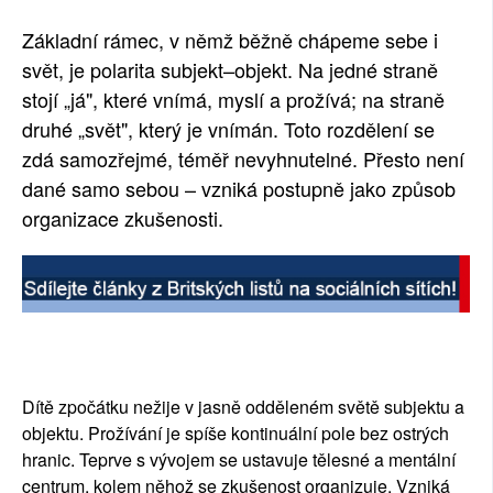
SOCIÁLNÍ SÍTĚ
Základní rámec, v němž běžně chápeme sebe i
svět, je polarita subjekt–objekt. Na jedné straně
RUBRIKY
stojí „já", které vnímá, myslí a prožívá; na straně
druhé „svět", který je vnímán. Toto rozdělení se
PLNÁ VERZE STRÁNEK
zdá samozřejmé, téměř nevyhnutelné. Přesto není
dané samo sebou – vzniká postupně jako způsob
organizace zkušenosti.
Dítě zpočátku nežije v jasně odděleném světě subjektu a
objektu. Prožívání je spíše kontinuální pole bez ostrých
hranic. Teprve s vývojem se ustavuje tělesné a mentální
centrum, kolem něhož se zkušenost organizuje. Vzniká