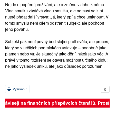
Nejde o popření prožívání, ale o změnu vztahu k němu.
Vlna smutku zůstává vlnou smutku, ale nemusí se k ní
nutně přidat další vrstva: „já, který trpí a chce uniknout". V
tomto smyslu není cílem odstranit subjekt, ale pochopit
jeho povahu.
Subjekt pak není pevný bod stojící proti světu, ale proces,
který se v určitých podmínkách ustavuje – podobně jako
plamen nebo vír. Je skutečný jako dění, nikoli jako věc. A
právě v tomto rozlišení se otevírá možnost určitého klidu:
ne jako výsledek úniku, ale jako důsledek porozumění.
0
Vytisknout
 závisejí na finančních příspěvcích čtenářů. Prosíme, 