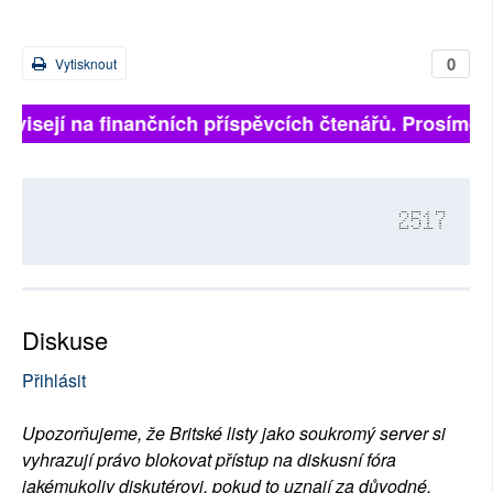
0
Vytisknout
závisejí na finančních příspěvcích čtenářů. Prosíme, p
2517
Diskuse
Přihlásit
Upozorňujeme, že Britské listy jako soukromý server si
vyhrazují právo blokovat přístup na diskusní fóra
jakémukoliv diskutérovi, pokud to uznají za důvodné.