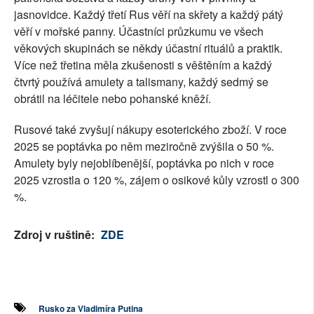
jasnovidce. Každý třetí Rus věří na skřety a každý pátý
věří v mořské panny. Účastníci průzkumu ve všech
věkových skupinách se někdy účastní rituálů a praktik.
Více než třetina měla zkušenosti s věštěním a každý
čtvrtý používá amulety a talismany, každý sedmý se
obrátil na léčitele nebo pohanské kněží.
Rusové také zvyšují nákupy esoterického zboží. V roce
2025 se poptávka po něm meziročně zvýšila o 50 %.
Amulety byly nejoblíbenější, poptávka po nich v roce
2025 vzrostla o 120 %, zájem o osikové kůly vzrostl o 300
%.
Zdroj v ruštině:
ZDE
Rusko za Vladimíra Putina