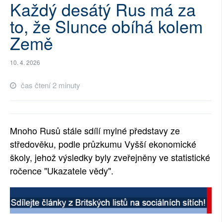
Každý desátý Rus má za
SOCIÁLNÍ SÍTĚ
to, že Slunce obíhá kolem
RUBRIKY
Země
PLNÁ VERZE STRÁNEK
10. 4. 2026
čas čtení 2 minuty
Mnoho Rusů stále sdílí mylné představy ze
středověku, podle průzkumu Vyšší ekonomické
školy, jehož výsledky byly zveřejněny ve statistické
ročence "Ukazatele vědy".