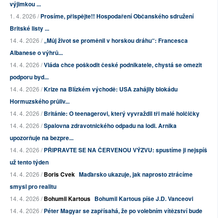
výjimkou ...
1. 4. 2026 /
Prosíme, přispějte!! Hospodaření Občanského sdružení
Britské listy ...
14. 4. 2026 /
„Můj život se proměnil v horskou dráhu“: Francesca
Albanese o výhrů...
14. 4. 2026 /
Vláda chce poškodit české podnikatele, chystá se omezit
podporu byd...
14. 4. 2026 /
Krize na Blízkém východě: USA zahájily blokádu
Hormuzského průliv...
14. 4. 2026 /
Británie: O teenagerovi, který vyvraždil tři malé holčičky
14. 4. 2026 /
Spalovna zdravotnického odpadu na lodi. Arnika
upozorňuje na bezpre...
14. 4. 2026 /
PŘIPRAVTE SE NA ČERVENOU VÝZVU: spustíme ji nejspíš
už tento týden
14. 4. 2026 /
Boris Cvek
Maďarsko ukazuje, jak naprosto ztrácíme
smysl pro realitu
14. 4. 2026 /
Bohumil Kartous
Bohumil Kartous píše J.D. Vanceovi
14. 4. 2026 /
Péter Magyar se zapřísahá, že po volebním vítězství bude