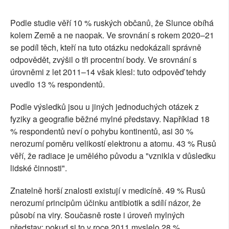
Podle studie věří 10 % ruských občanů, že Slunce obíhá
kolem Země a ne naopak. Ve srovnání s rokem 2020–21
se podíl těch, kteří na tuto otázku nedokázali správně
odpovědět, zvýšil o tři procentní body. Ve srovnání s
úrovněmi z let 2011–14 však klesl: tuto odpověď tehdy
uvedlo 13 % respondentů.
Podle výsledků jsou u jiných jednoduchých otázek z
fyziky a geografie běžné mylné představy. Například 18
% respondentů neví o pohybu kontinentů, asi 30 %
nerozumí poměru velikostí elektronu a atomu. 43 % Rusů
věří, že radiace je umělého původu a "vznikla v důsledku
lidské činnosti".
Znatelně horší znalosti existují v medicíně. 49 % Rusů
nerozumí principům účinku antibiotik a sdílí názor, že
působí na viry. Současně roste i úroveň mylných
představ: pokud si to v roce 2011 myslelo 28 %