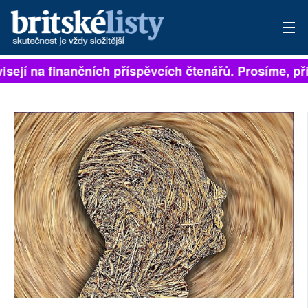
isejí na finančních příspěvcích čtenářů. Prosíme, při
PŘIHLÁSIT
AKTUÁLNÍ VYDÁNÍ
ARCHIV
ROZHOVORY
TÉMATA
NEJČTENĚJŠÍ ZA 7 DNÍ
AUTOŘI
PŘÍSPĚVKY NA PROVOZ