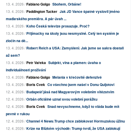
13. 4. 2026 /
Fabiano Golgo
Sbohem, Orbáne!
13. 4. 2026 /
Paddington Tucker
Jak JD Vance špatně vyslovil jméno
maďarského premiéra. A pár úvah ...
13. 4. 2026 /
Koho Česká televize prosazuje. Proč?
13. 4. 2026 /
Přijímačky na školy jsou nesmyslné. Celý ten systém je
zločin na dě...
13. 4. 2026 /
Robert Reich a USA: Zamyšlení: Jak jsme se sakra dostali
až sem?
13. 4. 2026 /
Petr Vařeka
Subjekt, vlna a plamen: úvaha o
individuálnosti prožívání
13. 4. 2026 /
Fabiano Golgo
Melania v křečovité defenzivě
13. 4. 2026 /
Boris Cvek
Co všechno jsem našel v Donu Quijotovi
12. 4. 2026 /
Budapešť jásá nad Magyarovým volebním vítězstvím
12. 4. 2026 /
Orbán oficiálně uznal svou volební porážku
12. 4. 2026 /
Boris Cvek
Snad nevyschneme, když to vláda bude mít
pevně v rukou
12. 4. 2026 /
Channel 4 News:Trump chce zablokovat Hormuzskou úžinu
12. 4. 2026 /
Krize na Blízkém východě: Trump tvrdí, že USA zablokují