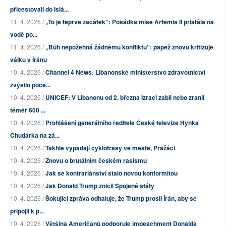
přicestovali do Islá...
11. 4. 2026 /
„To je teprve začátek“: Posádka mise Artemis II přistála na
vodě po...
11. 4. 2026 /
„Bůh nepožehná žádnému konfliktu“: papež znovu kritizuje
válku v Íránu
10. 4. 2026 /
Channel 4 News: Libanonské ministerstvo zdravotnictví
zvýšilo poče...
10. 4. 2026 /
UNICEF: V Libanonu od 2. března Izrael zabil nebo zranil
téměř 600 ...
10. 4. 2026 /
Prohlášení generálního ředitele České televize Hynka
Chudárka na zá...
10. 4. 2026 /
Takhle vypadají cyklotrasy ve městě, Pražáci
10. 4. 2026 /
Znovu o brutálním českém rasismu
10. 4. 2026 /
Jak se kontrariánství stalo novou konformitou
10. 4. 2026 /
Jak Donald Trump zničil Spojené státy
10. 4. 2026 /
Šokující zpráva odhaluje, že Trump prosil Írán, aby se
připojil k p...
10. 4. 2026 /
Většina Američanů podporuje impeachment Donalda