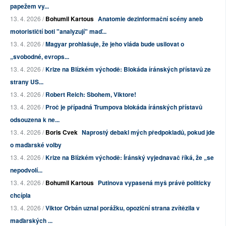
papežem vy...
13. 4. 2026 /
Bohumil Kartous
Anatomie dezinformační scény aneb
motorističtí boti "analyzují" maď...
13. 4. 2026 /
Magyar prohlašuje, že jeho vláda bude usilovat o
„svobodné, evrops...
13. 4. 2026 /
Krize na Blízkém východě: Blokáda íránských přístavů ze
strany US...
13. 4. 2026 /
Robert Reich: Sbohem, Viktore!
13. 4. 2026 /
Proč je případná Trumpova blokáda íránských přístavů
odsouzena k ne...
13. 4. 2026 /
Boris Cvek
Naprostý debakl mých předpokladů, pokud jde
o maďarské volby
13. 4. 2026 /
Krize na Blízkém východě: Íránský vyjednavač říká, že „se
nepodvolí...
13. 4. 2026 /
Bohumil Kartous
Putinova vypasená myš právě politicky
chcípla
13. 4. 2026 /
Viktor Orbán uznal porážku, opoziční strana zvítězila v
maďarských ...