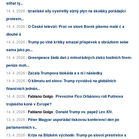
stíhat ty...
14. 4. 2026 /
Izraelské síly vystřelily slzný plyn na školáky pořádající
protestn...
14. 4. 2026 /
O České televizi: Proč ve slově Borek píšeme malé č a
dlouhé á
14. 4. 2026 /
Trump po vlně kritiky smazal příspěvek s obrázkem sebe
sama jako po...
14. 4. 2026 /
Greenpeace žádá daň z mimořádných zisků fosilních firem:
peníze moh...
14. 4. 2026 /
Začala Trumpova blokáda a s ní i následky
14. 4. 2026 /
O klimatu ani slovo: Trump vyvolává na globálních
finančních jednán...
14. 4. 2026 /
Fabiano Golgo
Převezme Fico Orbánovu roli Putinova
trojského koně v Evropě?
14. 4. 2026 /
Fabiano Golgo
Donald Trump vs. papež Lev XIV.
13. 4. 2026 /
Péter Magyar uspořádal tiskovou konferenci den po
parlamentních v...
13. 4. 2026 /
Krize na Blízkém východě: Trump po slovní přestřelce s