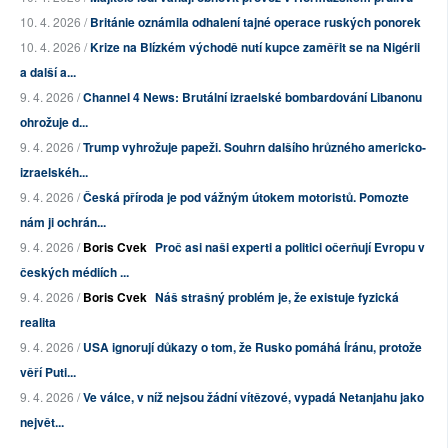
10. 4. 2026 /
Británie oznámila odhalení tajné operace ruských ponorek
10. 4. 2026 /
Krize na Blízkém východě nutí kupce zaměřit se na Nigérii
a další a...
9. 4. 2026 /
Channel 4 News: Brutální izraelské bombardování Libanonu
ohrožuje d...
9. 4. 2026 /
Trump vyhrožuje papeži. Souhrn dalšího hrůzného americko-
izraelskéh...
9. 4. 2026 /
Česká příroda je pod vážným útokem motoristů. Pomozte
nám ji ochrán...
9. 4. 2026 /
Boris Cvek
Proč asi naši experti a politici očerňují Evropu v
českých médiích ...
9. 4. 2026 /
Boris Cvek
Náš strašný problém je, že existuje fyzická
realita
9. 4. 2026 /
USA ignorují důkazy o tom, že Rusko pomáhá Íránu, protože
věří Puti...
9. 4. 2026 /
Ve válce, v níž nejsou žádní vítězové, vypadá Netanjahu jako
největ...