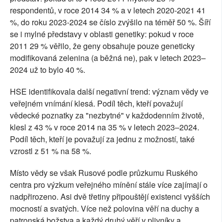
respondentů, v roce 2014 34 % a v letech 2020-2021 41
%, do roku 2023-2024 se číslo zvýšilo na téměř 50 %. Šíří
se i mylné představy v oblasti genetiky: pokud v roce
2011 29 % věřilo, že geny obsahuje pouze geneticky
modifikovaná zelenina (a běžná ne), pak v letech 2023–
2024 už to bylo 40 %.
HSE identifikovala další negativní trend: význam vědy ve
veřejném vnímání klesá. Podíl těch, kteří považují
vědecké poznatky za "nezbytné" v každodenním životě,
klesl z 43 % v roce 2014 na 35 % v letech 2023–2024.
Podíl těch, kteří je považují za jednu z možností, také
vzrostl z 51 % na 58 %.
Místo vědy se však Rusové podle průzkumu Ruského
centra pro výzkum veřejného mínění stále více zajímají o
nadpřirozeno. Asi dvě třetiny připouštějí existenci vyšších
mocností a svatých. Více než polovina věří na duchy a
patronská božstva a každý druhý věří v plivníky a