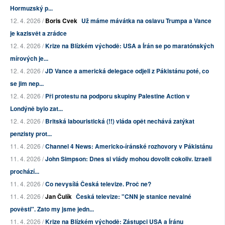
Hormuzský p...
12. 4. 2026 /
Boris Cvek
Už máme mávátka na oslavu Trumpa a Vance
je kazisvět a zrádce
12. 4. 2026 /
Krize na Blízkém východě: USA a Írán se po maratónských
mírových je...
12. 4. 2026 /
JD Vance a americká delegace odjeli z Pákistánu poté, co
se jim nep...
12. 4. 2026 /
Při protestu na podporu skupiny Palestine Action v
Londýně bylo zat...
12. 4. 2026 /
Britská labouristická (!!) vláda opět nechává zatýkat
penzisty prot...
11. 4. 2026 /
Channel 4 News: Americko-íránské rozhovory v Pákistánu
11. 4. 2026 /
John Simpson: Dnes si vlády mohou dovolit cokoliv. Izraeli
prochází...
11. 4. 2026 /
Co nevysílá Česká televize. Proč ne?
11. 4. 2026 /
Jan Čulík
Česká televize: "CNN je stanice nevalné
pověsti". Zato my jsme jedn...
11. 4. 2026 /
Krize na Blízkém východě: Zástupci USA a Íránu