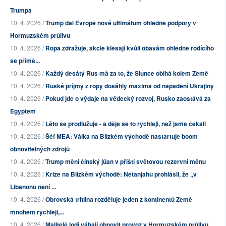
Trumpa
10. 4. 2026 /
Trump dal Evropě nové ultimátum ohledně podpory v
Hormuzském průlivu
10. 4. 2026 /
Ropa zdražuje, akcie klesají kvůli obavám ohledně rodícího
se přímě...
10. 4. 2026 /
Každý desátý Rus má za to, že Slunce obíhá kolem Země
10. 4. 2026 /
Ruské příjmy z ropy dosáhly maxima od napadení Ukrajiny
10. 4. 2026 /
Pokud jde o výdaje na vědecký rozvoj, Rusko zaostává za
Egyptem
10. 4. 2026 /
Léto se prodlužuje - a děje se to rychleji, než jsme čekali
10. 4. 2026 /
Šéf MEA: Válka na Blízkém východě nastartuje boom
obnovitelných zdrojů
10. 4. 2026 /
Trump mění čínský jüan v příští světovou rezervní měnu
10. 4. 2026 /
Krize na Blízkém východě: Netanjahu prohlásil, že „v
Libanonu není ...
10. 4. 2026 /
Obrovská trhlina rozděluje jeden z kontinentů Země
mnohem rychleji,...
10. 4. 2026 /
Majitelé lodí váhají obnovit provoz v Hormuzském průlivu