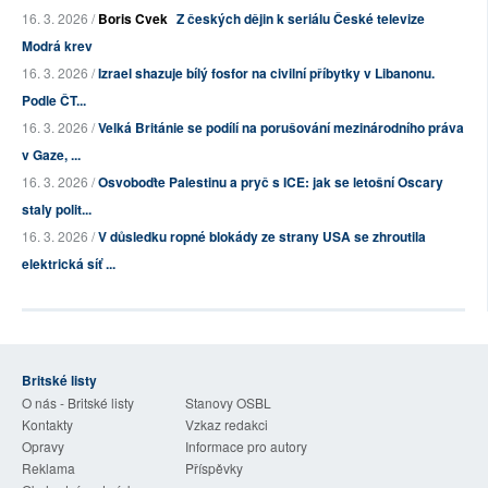
16. 3. 2026 /
Boris Cvek
Z českých dějin k seriálu České televize
Modrá krev
16. 3. 2026 /
Izrael shazuje bílý fosfor na civilní příbytky v Libanonu.
Podle ČT...
16. 3. 2026 /
Velká Británie se podílí na porušování mezinárodního práva
v Gaze, ...
16. 3. 2026 /
Osvoboďte Palestinu a pryč s ICE: jak se letošní Oscary
staly polit...
16. 3. 2026 /
V důsledku ropné blokády ze strany USA se zhroutila
elektrická síť ...
Britské listy
O nás - Britské listy
Stanovy OSBL
Kontakty
Vzkaz redakci
Opravy
Informace pro autory
Reklama
Příspěvky