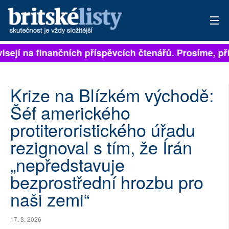
sejí na finančních příspěvcích čtenářů. Prosíme, přisp
PŘIHLÁSIT
AKTUÁLNÍ VYDÁNÍ
Krize na Blízkém východě:
ARCHIV
Šéf amerického
protiteroristického úřadu
ROZHOVORY
rezignoval s tím, že Írán
TÉMATA
„nepředstavuje
NEJČTENĚJŠÍ ZA 7 DNÍ
bezprostřední hrozbu pro
naši zemi“
AUTOŘI
PŘÍSPĚVKY NA PROVOZ
17. 3. 2026