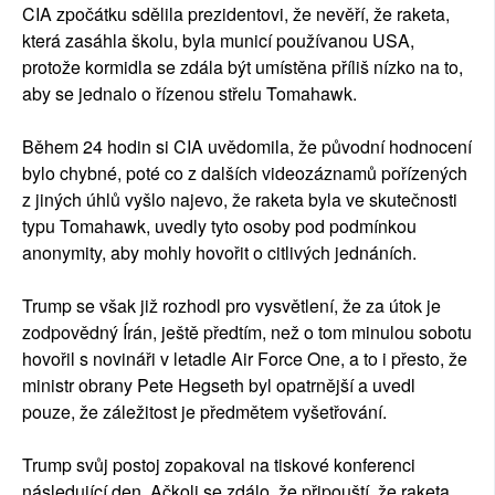
CIA zpočátku sdělila prezidentovi, že nevěří, že raketa,
která zasáhla školu, byla municí používanou USA,
protože kormidla se zdála být umístěna příliš nízko na to,
aby se jednalo o řízenou střelu Tomahawk.
Během 24 hodin si CIA uvědomila, že původní hodnocení
bylo chybné, poté co z dalších videozáznamů pořízených
z jiných úhlů vyšlo najevo, že raketa byla ve skutečnosti
typu Tomahawk, uvedly tyto osoby pod podmínkou
anonymity, aby mohly hovořit o citlivých jednáních.
Trump se však již rozhodl pro vysvětlení, že za útok je
zodpovědný Írán, ještě předtím, než o tom minulou sobotu
hovořil s novináři v letadle Air Force One, a to i přesto, že
ministr obrany Pete Hegseth byl opatrnější a uvedl
pouze, že záležitost je předmětem vyšetřování.
Trump svůj postoj zopakoval na tiskové konferenci
následující den. Ačkoli se zdálo, že připouští, že raketa,