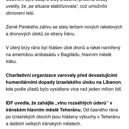
uvedly, že „se situace stabilizovala“, což umožnilo
obnovení letů.
Země Perského zálivu se staly terčem nových raketových
a dronových útoků ze strany Íránu.
V úterý brzy ráno byl hlášen útok dronů a raket namířený
na americkou ambasádu v Bagdádu, hlavním městě
Iráku.
Charitativní organizace varovaly před devastujícími
humanitárními dopady izraelského útoku na Libanon
,
kde podle úřadů bylo vysídleno více než jeden milion lidí.
IDF uvedla, že zahájila „vlnu rozsáhlých úderů“ v
íránském hlavním městě Teheránu.
Od časného rána
po izraelských útocích jsou hlášeny výbuchy v Teheránu
a dalších velkých íránských městech.