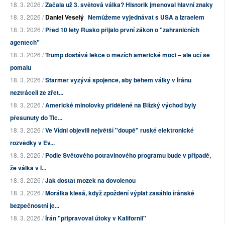
18. 3. 2026 /
Začala už 3. světová válka? Historik jmenoval hlavní znaky
18. 3. 2026 /
Daniel Veselý
Nemůžeme vyjednávat s USA a Izraelem
18. 3. 2026 /
Před 10 lety Rusko přijalo první zákon o "zahraničních
agentech"
18. 3. 2026 /
Trump dostává lekce o mezích americké moci – ale učí se
pomalu
18. 3. 2026 /
Starmer vyzývá spojence, aby během války v Íránu
neztráceli ze zřet...
18. 3. 2026 /
Americké minolovky přidělené na Blízký východ byly
přesunuty do Tic...
18. 3. 2026 /
Ve Vídni objevili největší "doupě" ruské elektronické
rozvědky v Ev...
18. 3. 2026 /
Podle Světového potravinového programu bude v případě,
že válka v Í...
18. 3. 2026 /
Jak dostat mozek na dovolenou
18. 3. 2026 /
Morálka klesá, když zpoždění výplat zasáhlo íránské
bezpečnostní je...
18. 3. 2026 /
Írán "připravoval útoky v Kalifornii"