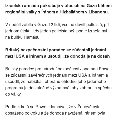
Izraelská armáda pokračuje v útocích na Gazu během
regionální války s Íránem a Hizballáhem v Libanonu.
V neděli zabila v Gaze 12 lidí, včetně devíti policistů, při
jednom útoku, kdy jeden policista prý podle Izraele mířil
na buňku Hamásu.
Britský bezpečnostní poradce se zúčastnil jednání
mezi USA a Íránem a usoudil, že dohoda je na dosah
Britský poradce pro národní bezpečnost Jonathan Powell
se zúčastnil závěrečných jednání mezi USA a Íránem a
usoudil, že nabídka Teheránu ohledně jeho jaderného
programu je dostatečně významná, aby zabránila spěchu
do války.
Podle zdrojů se Powell domníval, že v Ženevě bylo
dosaženo pokroku a že dohoda navržená Íránem byla