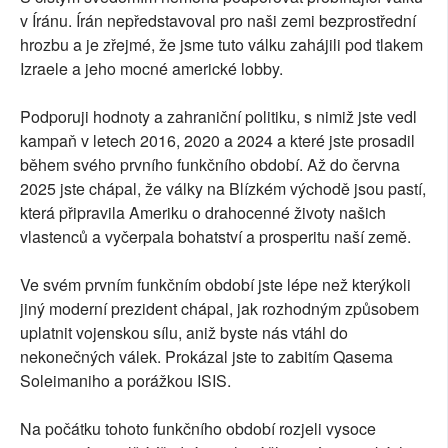
v Íránu. Írán nepředstavoval pro naši zemi bezprostřední
hrozbu a je zřejmé, že jsme tuto válku zahájili pod tlakem
Izraele a jeho mocné americké lobby.
Podporuji hodnoty a zahraniční politiku, s nimiž jste vedl
kampaň v letech 2016, 2020 a 2024 a které jste prosadil
během svého prvního funkčního období. Až do června
2025 jste chápal, že války na Blízkém východě jsou pastí,
která připravila Ameriku o drahocenné životy našich
vlastenců a vyčerpala bohatství a prosperitu naší země.
Ve svém prvním funkčním období jste lépe než kterýkoli
jiný moderní prezident chápal, jak rozhodným způsobem
uplatnit vojenskou sílu, aniž byste nás vtáhl do
nekonečných válek. Prokázal jste to zabitím Qasema
Soleimaniho a porážkou ISIS.
Na počátku tohoto funkčního období rozjeli vysoce