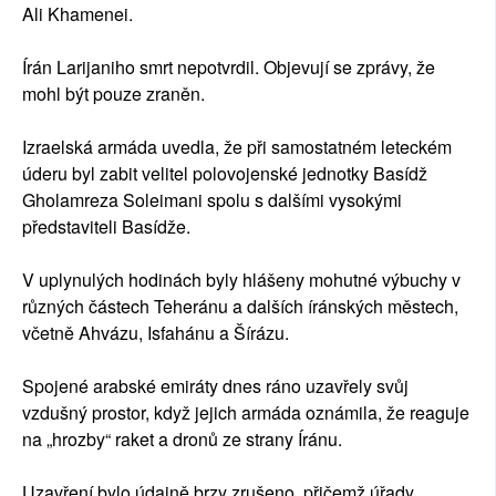
Ali Khamenei.
Írán Larijaniho smrt nepotvrdil. Objevují se zprávy, že
mohl být pouze zraněn.
Izraelská armáda uvedla, že při samostatném leteckém
úderu byl zabit velitel polovojenské jednotky Basídž
Gholamreza Soleimani spolu s dalšími vysokými
představiteli Basídže.
V uplynulých hodinách byly hlášeny mohutné výbuchy v
různých částech Teheránu a dalších íránských městech,
včetně Ahvázu, Isfahánu a Šírázu.
Spojené arabské emiráty dnes ráno uzavřely svůj
vzdušný prostor, když jejich armáda oznámila, že reaguje
na „hrozby“ raket a dronů ze strany Íránu.
Uzavření bylo údajně brzy zrušeno, přičemž úřady