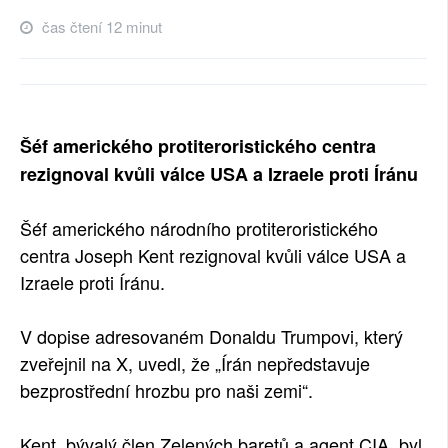
SOCIÁLNÍ SÍTĚ
čas čtení 12 minut
RUBRIKY
PLNÁ VERZE STRÁNEK
Šéf amerického protiteroristického centra
rezignoval kvůli válce USA a Izraele proti Íránu
Šéf amerického národního protiteroristického
centra Joseph Kent rezignoval kvůli válce USA a
Izraele proti Íránu.
V dopise adresovaném Donaldu Trumpovi, který
zveřejnil na X, uvedl, že „Írán nepředstavuje
bezprostřední hrozbu pro naši zemi“.
Kent, bývalý člen Zelených baretů a agent CIA, byl