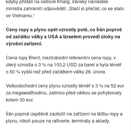
kdyby přistáli na ostrově Kharg, íránský náměstek
ministra zahraničí odpověděl: „Stačí si přečíst, co se stalo
ve Vietnamu.“
Ceny ropy a plynu opět vzrostly poté, co Írán poprvé
od začátku války s USA a Izraelem provedl útoky na
výrobní zařízení.
Cena ropy Brent, mezinárodní referenční cena ropy, v
úterý vzrostla o 3 % na 103,2 USD za barel a byla téměř
o 50 % vyšší než před začátkem války 28. února.
Velkoobchodní ceny plynu vzrostly téměř o 3 % na 52 eur
za megawatthodinu, zatímco před válkou se pohybovaly
kolem 30 eur.
Írán poprvé úspěšně zaútočil na zařízení na těžbu ropy a
plynu, nikoli pouze na rafinerie, terminály a sklady.