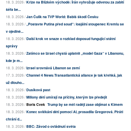
18. 3. 2026 /
Krize na Blízkém východě: Írán vyhrožuje odvetou za zabití
šéfa be...
18. 3. 2026 /
Jan Čulík na TVP World: Babiš škodí Česku
18. 3. 2026 /
„Postavte Putina před soud“: loajální stoupenec Kremlu se
v ojedině...
18. 3. 2026 /
Další krok ve snaze o rozklad doposud fungující státní
správy
18. 3. 2026 /
Zatímco se Izrael chystá uplatnit „model Gaza“ v Libanonu,
kde je m...
18. 3. 2026 /
Izrael srovnává Libanon se zemí
17. 3. 2026 /
Channel 4 News:Transatlantická aliance je tak křehká, jak
už dlouho...
18. 3. 2026 /
Dusíková past
18. 3. 2026 /
Miliony dětí umírají na příčiny, kterým lze předejít
18. 3. 2026 /
Boris Cvek
Trump by se měl raději zase objímat s Kimem
18. 3. 2026 /
Konec svlékání dětí pomocí AI, prosadila Gregorová. Piráti
chrání d...
18. 3. 2026 /
BBC: Závod o ovládnutí světa