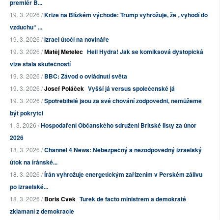
premiér B...
19. 3. 2026 /
Krize na Blízkém východě: Trump vyhrožuje, že „vyhodí do
vzduchu“ ...
19. 3. 2026 /
Izrael útočí na novináře
19. 3. 2026 /
Matěj Metelec
Heil Hydra! Jak se komiksová dystopická
vize stala skutečností
19. 3. 2026 /
BBC: Závod o ovládnutí světa
19. 3. 2026 /
Josef Poláček
Vyšší já versus společenské já
19. 3. 2026 /
Spotřebitelé jsou za své chování zodpovědni, nemůžeme
být pokrytci
1. 3. 2026 /
Hospodaření Občanského sdružení Britské listy za únor
2026
18. 3. 2026 /
Channel 4 News: Nebezpečný a nezodpovědný izraelský
útok na íránské...
18. 3. 2026 /
Írán vyhrožuje energetickým zařízením v Perském zálivu
po izraelské...
18. 3. 2026 /
Boris Cvek
Turek de facto ministrem a demokraté
zklamaní z demokracie