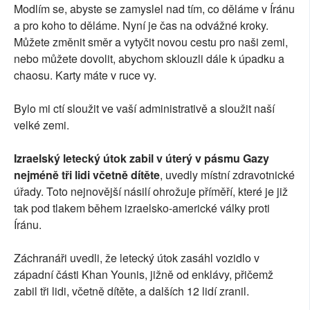
Modlím se, abyste se zamyslel nad tím, co děláme v Íránu
a pro koho to děláme. Nyní je čas na odvážné kroky.
Můžete změnit směr a vytyčit novou cestu pro naši zemi,
nebo můžete dovolit, abychom sklouzli dále k úpadku a
chaosu. Karty máte v ruce vy.
Bylo mi ctí sloužit ve vaší administrativě a sloužit naší
velké zemi.
Izraelský letecký útok zabil v úterý v pásmu Gazy
nejméně tři lidi včetně dítěte
, uvedly místní zdravotnické
úřady. Toto nejnovější násilí ohrožuje příměří, které je již
tak pod tlakem během izraelsko-americké války proti
Íránu.
Záchranáři uvedli, že letecký útok zasáhl vozidlo v
západní části Khan Younis, jižně od enklávy, přičemž
zabil tři lidi, včetně dítěte, a dalších 12 lidí zranil.