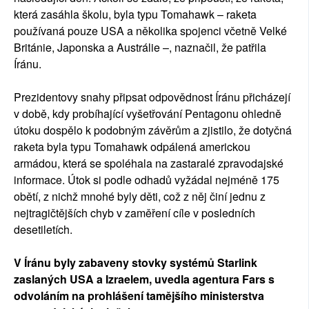
která zasáhla školu, byla typu Tomahawk – raketa
používaná pouze USA a několika spojenci včetně Velké
Británie, Japonska a Austrálie –, naznačil, že patřila
Íránu.
Prezidentovy snahy připsat odpovědnost Íránu přicházejí
v době, kdy probíhající vyšetřování Pentagonu ohledně
útoku dospělo k podobným závěrům a zjistilo, že dotyčná
raketa byla typu Tomahawk odpálená americkou
armádou, která se spoléhala na zastaralé zpravodajské
informace. Útok si podle odhadů vyžádal nejméně 175
obětí, z nichž mnohé byly děti, což z něj činí jednu z
nejtragičtějších chyb v zaměření cíle v posledních
desetiletích.
V Íránu byly zabaveny stovky systémů Starlink
zaslaných USA a Izraelem, uvedla agentura Fars s
odvoláním na prohlášení tamějšího ministerstva