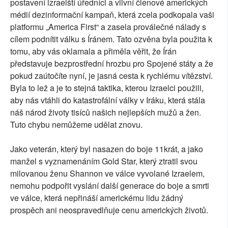
postavení izraelští úředníci a vlivní členové amerických
médií dezinformační kampaň, která zcela podkopala vaši
platformu „America First“ a zasela proválečné nálady s
cílem podnítit válku s Íránem. Tato ozvěna byla použita k
tomu, aby vás oklamala a přiměla věřit, že Írán
představuje bezprostřední hrozbu pro Spojené státy a že
pokud zaútočíte nyní, je jasná cesta k rychlému vítězství.
Byla to lež a je to stejná taktika, kterou Izraelci použili,
aby nás vtáhli do katastrofální války v Iráku, která stála
náš národ životy tisíců našich nejlepších mužů a žen.
Tuto chybu nemůžeme udělat znovu.
Jako veterán, který byl nasazen do boje 11krát, a jako
manžel s vyznamenáním Gold Star, který ztratil svou
milovanou ženu Shannon ve válce vyvolané Izraelem,
nemohu podpořit vyslání další generace do boje a smrti
ve válce, která nepřináší americkému lidu žádný
prospěch ani neospravedlňuje cenu amerických životů.