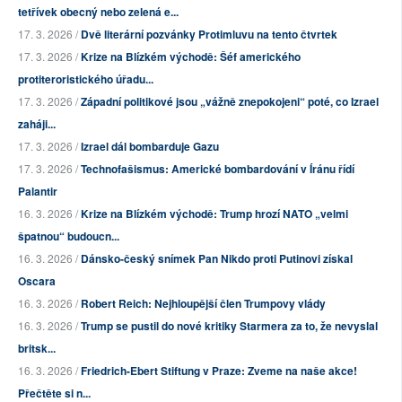
tetřívek obecný nebo zelená e...
17. 3. 2026 /
Dvě literární pozvánky Protimluvu na tento čtvrtek
17. 3. 2026 /
Krize na Blízkém východě: Šéf amerického
protiteroristického úřadu...
17. 3. 2026 /
Západní politikové jsou „vážně znepokojeni“ poté, co Izrael
zaháji...
17. 3. 2026 /
Izrael dál bombarduje Gazu
17. 3. 2026 /
Technofašismus: Americké bombardování v Íránu řídí
Palantir
16. 3. 2026 /
Krize na Blízkém východě: Trump hrozí NATO „velmi
špatnou“ budoucn...
16. 3. 2026 /
Dánsko-český snímek Pan Nikdo proti Putinovi získal
Oscara
16. 3. 2026 /
Robert Reich: Nejhloupější člen Trumpovy vlády
16. 3. 2026 /
Trump se pustil do nové kritiky Starmera za to, že nevyslal
britsk...
16. 3. 2026 /
Friedrich-Ebert Stiftung v Praze: Zveme na naše akce!
Přečtěte si n...