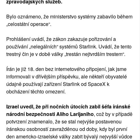
zpravodajských služeb.
Bylo oznámeno, že ministerstvo systémy zabavilo během
„celostátní operace“.
Prohlášení uvádí, že zákon zakazuje pořizování a
používání „nelegálních“ systémů Starlink. Uvádí, že tento
trestný čin je v době války „trestán nejtvrdším trestem“.
Írán je již 18. den bez internetového připojení, jak jsme
informovali v dřívějším příspěvku, ale někteří obyvatelé
údajně používají zařízení Starlink od SpaceX k
obcházení těchto omezení.
Izrael uvedl, že při nočních útocích zabil šéfa íránské
národní bezpečnosti Aliho Larijaniho
, což by v případě
potvrzení znamenalo, že se stal nejvýše postavenou
íránskou osobností zavražděnou od doby, kdy byl první
den americko-izraelské války zabit bývalý nejvyšší vůdce