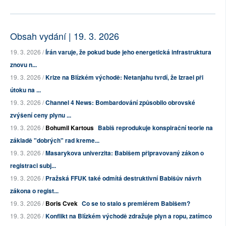
Obsah vydání | 19. 3. 2026
19. 3. 2026 /
Írán varuje, že pokud bude jeho energetická infrastruktura
znovu n...
19. 3. 2026 /
Krize na Blízkém východě: Netanjahu tvrdí, že Izrael při
útoku na ...
19. 3. 2026 /
Channel 4 News: Bombardování způsobilo obrovské
zvýšení ceny plynu ...
19. 3. 2026 /
Bohumil Kartous
Babiš reprodukuje konspirační teorie na
základě "dobrých" rad kreme...
19. 3. 2026 /
Masarykova univerzita: Babišem připravovaný zákon o
registraci subj...
19. 3. 2026 /
Pražská FFUK také odmítá destruktivní Babišův návrh
zákona o regist...
19. 3. 2026 /
Boris Cvek
Co se to stalo s premiérem Babišem?
19. 3. 2026 /
Konflikt na Blízkém východě zdražuje plyn a ropu, zatímco