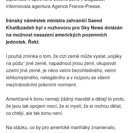
informovala agentura Agence France-Presse.
Íránský náměstek ministra zahraničí Saeed
Khatibzadeh byl v rozhovoru pro Sky News dotázán
na možnost nasazení amerických pozemních
jednotek. Řekl:
I pouhá zmínka o tom, že cizí země může vyslat „vojáky
na půdu“ jiné země, napadnout jinou zemi, okupovat
území jiné země, je něco velmi bezohledného, velmi
lehkomyslného, nelegálního a v rozporu se všemi
mezinárodními právními normami.
Američané k tomu nemají žádný mandát a dělají to proto,
že jsou tak opojeni mocí, že si myslí, že si mohou dělat,
co chtějí, ale tak tomu není.
Na otázku, co by pro americké mariňáky znamenalo,