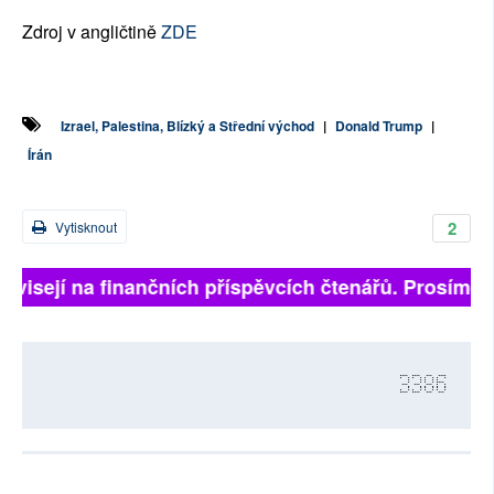
Zdroj v angličtině
ZDE
Izrael, Palestina, Blízký a Střední východ
|
Donald Trump
|
Írán
2
Vytisknout
visejí na finančních příspěvcích čtenářů. Prosíme, př
3386