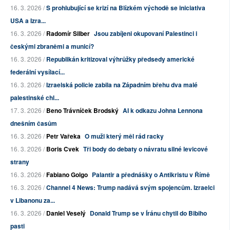
16. 3. 2026 /
S prohlubující se krizí na Blízkém východě se iniciativa
USA a Izra...
16. 3. 2026 /
Radomír Silber
Jsou zabíjeni okupovaní Palestinci i
českými zbraněmi a municí?
16. 3. 2026 /
Republikán kritizoval výhrůžky předsedy americké
federální vysílací...
16. 3. 2026 /
Izraelská policie zabila na Západním břehu dva malé
palestinské chl...
17. 3. 2026 /
Beno Trávníček Brodský
AI k odkazu Johna Lennona
dnešním časům
16. 3. 2026 /
Petr Vařeka
O muži který měl rád racky
16. 3. 2026 /
Boris Cvek
Tři body do debaty o návratu silné levicové
strany
16. 3. 2026 /
Fabiano Golgo
Palantir a přednášky o Antikristu v Římě
16. 3. 2026 /
Channel 4 News: Trump nadává svým spojencům. Izraelci
v Libanonu za...
16. 3. 2026 /
Daniel Veselý
Donald Trump se v Íránu chytil do Bibiho
pasti