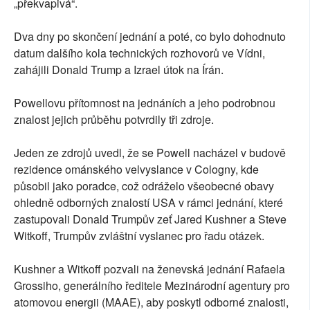
„překvapivá“.
Dva dny po skončení jednání a poté, co bylo dohodnuto
datum dalšího kola technických rozhovorů ve Vídni,
zahájili Donald Trump a Izrael útok na Írán.
Powellovu přítomnost na jednáních a jeho podrobnou
znalost jejich průběhu potvrdily tři zdroje.
Jeden ze zdrojů uvedl, že se Powell nacházel v budově
rezidence ománského velvyslance v Cologny, kde
působil jako poradce, což odráželo všeobecné obavy
ohledně odborných znalostí USA v rámci jednání, které
zastupovali Donald Trumpův zeť Jared Kushner a Steve
Witkoff, Trumpův zvláštní vyslanec pro řadu otázek.
Kushner a Witkoff pozvali na ženevská jednání Rafaela
Grossiho, generálního ředitele Mezinárodní agentury pro
atomovou energii (MAAE), aby poskytl odborné znalosti,