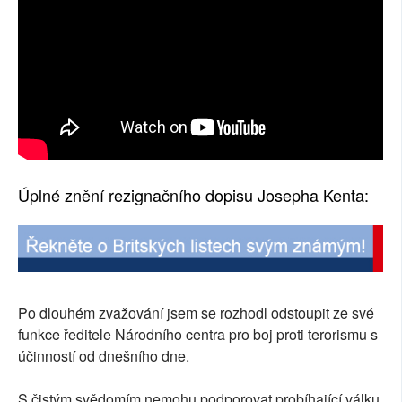
Úplné znění rezignačního dopisu Josepha Kenta:
Po dlouhém zvažování jsem se rozhodl odstoupit ze své
funkce ředitele Národního centra pro boj proti terorismu s
účinností od dnešního dne.
S čistým svědomím nemohu podporovat probíhající válku