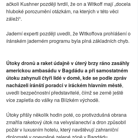
ačkoli Kushner později tvrdil, že on a Witkoff mají „docela
hluboké porozumění otázkám, na kterých v této věci
záleží“.
Jaderní experti později uvedli, že Witkoffova prohlášení o
íránském jaderném programu byla plná základních chyb.
Útoky dronů a raket údajně v úterý brzy ráno zasáhly
americkou ambasádu v Bagdádu a při samostatném
útoku zahynuli čtyři lidé v domě, kde se podle zpráv
nacházeli íránští poradci v iráckém hlavním městě
,
uvedli bezpečnostní představitelé, čímž se země ještě
více zapletla do války na Blízkém východě.
Útoky přišly několik hodin poté, co protivzdušná obrana
zmařila raketový útok na velvyslanectví a dron způsobil
požár v luxusním hotelu, který navštěvují zahraniční
diplomaté v opevněné zelené zóně v Bagdádu,