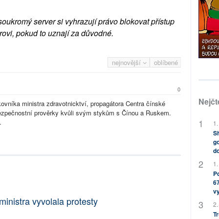
soukromý server si vyhrazují právo blokovat přístup
rovi, pokud to uznají za důvodné.
nejnovější
oblíbené
0
Nejčt
ovníka ministra zdravotnicktví, propagátora Centra čínské
bezpečnostní prověrky kvůli svým stykům s Čínou a Ruskem.
.
1.
Sh
go
do
1.
Po
67
v
inistra vyvolala protesty
2.
Tr