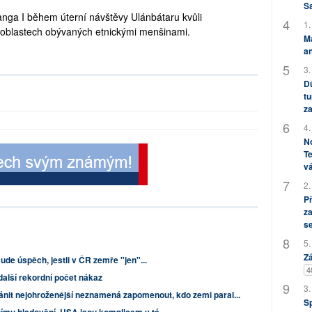
S
 Wanga I během úterní návštěvy Ulánbátaru kvůli
1.
v oblastech obývaných etnickými menšinami.
M
an
3.
Dů
tu
za
4.
No
Te
vá
2.
P
za
s
5.
Zá
ude úspěch, jestli v ČR zemře "jen"...
4
alší rekordní počet nákaz
3.
nit nejohroženější neznamená zapomenout, kdo zemi paral...
S