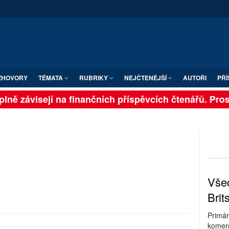
ZHOVORY
TÉMATA
RUBRIKY
NEJČTENĚJŠÍ
AUTOŘI
PŘÍ
lně závisejí na finančních příspěvcích čtenářů. Prosím
Všec
Brit
Primár
komerc