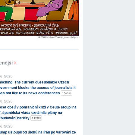
enější
 8. 2026
ocking: The current questionable Czech
vernment blocks the access of journalists it
es not like to its news conferences
15236
 8. 2026
čet obětí v pohraniční krizi v Ceutě stoupl na
, španělská vláda oznámila plány na
ybudování bariéry
11289
 8. 2026
ump ustoupil od útoků na Írán po varování ze