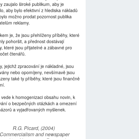
by zaujalo široké publikum, aby je
lo, aby bylo efektivní z hlediska nákladů
bylo možno prodat pozornost publika
telům reklamy.
kem je, že jsou přehlíženy příběhy, které
ly pohoršit, a přednost dostávají
y, které jsou přijatelné a zábavné pro
počet čtenářů.
y, jejichž zpracování je nákladné, jsou
vány nebo opomíjeny, nevšímavě jsou
zeny také ty příběhy, které jsou finančně
ní.
 vede k homogenizaci obsahu novin, k
vání o bezpečných otázkách a omezení
názorů a vyjadřovaných myšlenek.
R.G. Picard, (2004)
“Commercialism and newspaper