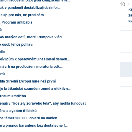
mu hladovění. USA jsou komplicem v té...
3.
k v pandemii destabilizují dezinfor...
Kl
acuje pro nás, ne proti nám
za
s
 Program antibabiš
ně
45 malých dětí,, které Trumpova vlád...
y osob téhož pohlaví
dlo
lívijcům k opětovnému nastolení demok...
 návrh na prodloužení moratoria odk...
istů
la Střední Evropu hůře než první
je krátkodobé uzamčení země a efektivn...
ě rozumu mdlého
ěňují v "kostely zdravého těla", aby mohla fungovat
éna a systém tří bloků
íně téměř 200 000 dolarů na daních
ru přísnou karanténu bez dostatečné f...