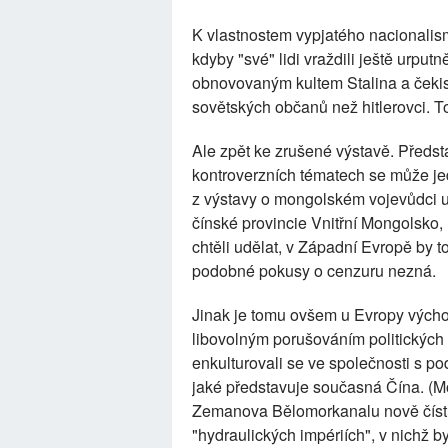
K vlastnostem vypjatého nacionalismu
kdyby "své" lidi vraždili ještě urput
obnovovaným kultem Stalina a čekist
sovětských občanů než hitlerovci. T
Ale zpět ke zrušené výstavě. Předst
kontroverzních tématech se může je
z výstavy o mongolském vojevůdci u
čínské provincie Vnitřní Mongolsko,
chtěli udělat, v Západní Evropě by 
podobné pokusy o cenzuru nezná.
Jinak je tomu ovšem u Evropy vých
libovolným porušováním politických a 
enkulturovali se ve společnosti s po
jaké představuje současná Čína. 
Zemanova Bělomorkanalu nově číst k
"hydraulických impériích", v nichž by