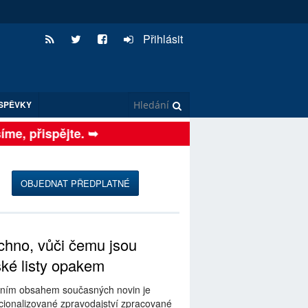
Přihlásit
SPĚVKY
e, přispějte. ➥
OBJEDNAT PŘEDPLATNÉ
hno, vůči čemu jsou
ské listy opakem
ním obsahem současných novin je
ionalizované zpravodajství zpracované