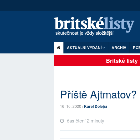
AKTUÁLNÍ VYDÁNÍ
ARCHIV
RO
Britské listy p
Příště Ajtmatov?
16. 10. 2020 /
Karel Dolejší
čas čtení 2 minuty