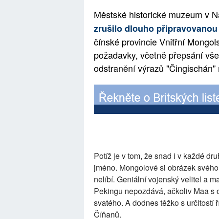
Městské historické muzeum v 
zrušilo dlouho připravovanou
čínské provincie Vnitřní Mongols
požadavky, včetně přepsání vš
odstranění výrazů "Čingischán"
Potíž je v tom, že snad i v každé 
jméno. Mongolové si obrázek svého 
nelíbí. Geniální vojenský velitel a 
Pekingu nepozdává, ačkoliv Maa s o
svatého. A dodnes těžko s určitostí 
Číňanů.