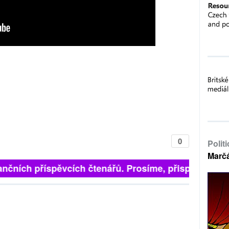
0
Polit
Marč
finančních příspěvcích čtenářů. Prosíme, přispějte. ➥