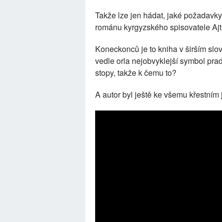
Takže lze jen hádat, jaké požadavk
románu kyrgyzského spisovatele A
Koneckonců je to kniha v širším slov
vedle orla nejobvyklejší symbol p
stopy, takže k čemu to?
A autor byl ještě ke všemu křestním