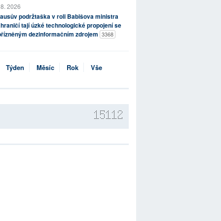
 8. 2026
ausův podržtaška v roli Babišova ministra
hraničí tají úzké technologické propojení se
přízněným dezinformačním zdrojem
3368
Týden
Měsíc
Rok
Vše
15112