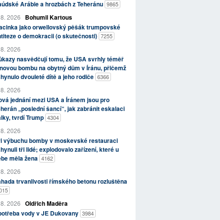
aúdské Arábie a hrozbách z Teheránu
9865
 8. 2026
Bohumil Kartous
acinka jako orwellovský pěšák trumpovské
titeze o demokracii (o skutečnosti)
7255
 8. 2026
kazy nasvědčují tomu, že USA svrhly téměř
novou bombu na obytný dům v Íránu, přičemž
hynulo dvouleté dítě a jeho rodiče
6366
 8. 2026
vá jednání mezi USA a Íránem jsou pro
herán „poslední šancí“, jak zabránit eskalaci
lky, tvrdí Trump
4304
 8. 2026
ři výbuchu bomby v moskevské restauraci
hynuli tři lidé; explodovalo zařízení, které u
ebe měla žena
4162
 8. 2026
hada trvanlivosti římského betonu rozluštěna
015
 8. 2026
Oldřich Maděra
potřeba vody v JE Dukovany
3984