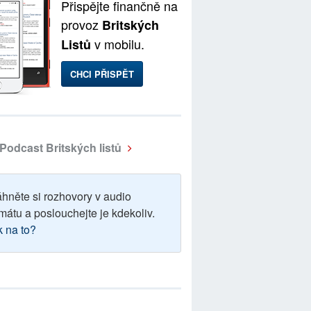
Přispějte finančně na
provoz
Britských
v mobilu.
Listů
CHCI PŘISPĚT
Podcast Britských listů
áhněte si rozhovory v audio
mátu a poslouchejte je kdekoliv.
k na to?