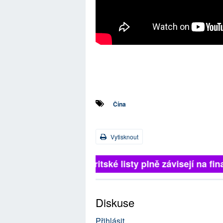
Čína
Vytisknout
Britské listy plně závisejí na 
Diskuse
Přihlásit