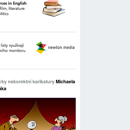
icky nekorektní karikatury
Michaela
áka