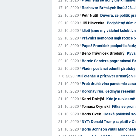
V Jemenu se schyluje k masivní
17. 10. 2020 /
Rozhovor Britských listů 328. Ja
22. 10. 2020 /
Petr Nutil
Důvěra, že politik pr
22. 10. 2020 /
Jiří Hlavenka
Podpálený dům a
22. 10. 2020 /
Idioti jsme my všichni kolektiv
22. 10. 2020 /
Právníci nemohou najít rodiče 5
22. 10. 2020 /
Papež František podpořil sňatk
22. 10. 2020 /
Beno Trávníček Brodský
Kyva
22. 10. 2020 /
Bernie Sanders pogratuloval Bo
22. 10. 2020 /
Vládní poslanci odmítli pirátský
7. 6. 2020 /
Milí čtenáři a příznivci Britských l
21. 10. 2020 /
Proč druhá vlna pandemie zasáh
21. 10. 2020 /
Koronavirus: Jediným řešením 
21. 10. 2020 /
Karel Dolejší
Kdo je tu vlastn
21. 10. 2020 /
Tomasz Oryński
Fitka se prom
21. 10. 2020 /
Boris Cvek
Česká politická sc
21. 10. 2020 /
NYT: Donald Trump zaplatil v Č
21. 10. 2020 /
Boris Johnson vnutil Mancheste