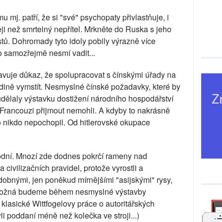
 mj. patří, že si "své" psychopaty přivlastňuje, i
něji než smrtelný nepřítel. Mrkněte do Ruska s jeho
ů. Dohromady tyto idoly pobily výrazně více
o samozřejmě nesmí vadit...
avuje důkaz, že spolupracovat s čínskými úřady na
dině vymstít. Nesmyslné čínské požadavky, které by
dělaly výstavku dostižení národního hospodářství
 Francouzi přijmout nemohli. A kdyby to nakrásně
to nikdo nepochopil. Od hitlerovské okupace
odní. Mnozí zde dodnes pokrčí rameny nad
civilizačních pravidel, protože vyrostli a
dobnými, jen poněkud mírnějšími "asijskými" rysy,
(Možná budeme během nesmyslné výstavby
lasické Wittfogelovy práce o autoritářských
li poddaní méně než kolečka ve stroji...)