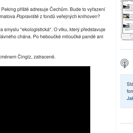
y Peking příště adresuje Čechům. Bude to vyřazení
jtmatova
Popraviště
z fondů veřejných knihoven?
a smyslu "ekologistická". O vlku, který představuje
radávného chána. Po heboučké miloučké pandě ani
 jménem Čingiz, zatraceně.
St
for
Ja