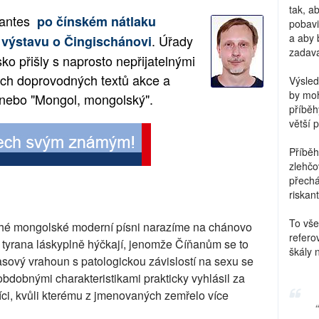
tak, a
Nantes
po čínském nátlaku
pobavi
a aby 
. Úřady
 výstavu o Čingischánovi
zadava
ko přišly s naprosto nepřijatelnými
ech doprovodných textů akce a
Výsled
by moh
 nebo "Mongol, mongolský".
příběh
větší 
Příběh
zlehčo
přechá
riskant
To vše
druhé mongolské moderní písni narazíme na chánovo
refero
tyrana láskyplně hýčkají, jenomže Číňanům se to
škály 
masový vrahoun s patologickou závislostí na sexu se
bdobnými charakteristikami prakticky vyhlásil za
říci, kvůli kterému z jmenovaných zemřelo více