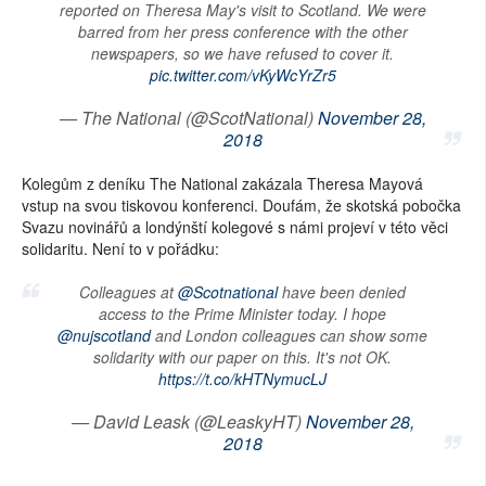
reported on Theresa May's visit to Scotland. We were
barred from her press conference with the other
newspapers, so we have refused to cover it.
pic.twitter.com/vKyWcYrZr5
— The National (@ScotNational)
November 28,
2018
Kolegům z deníku The National zakázala Theresa Mayová
vstup na svou tiskovou konferenci. Doufám, že skotská pobočka
Svazu novinářů a londýnští kolegové s námi projeví v této věci
solidaritu. Není to v pořádku:
Colleagues at
@Scotnational
have been denied
access to the Prime Minister today. I hope
@nujscotland
and London colleagues can show some
solidarity with our paper on this. It's not OK.
https://t.co/kHTNymucLJ
— David Leask (@LeaskyHT)
November 28,
2018