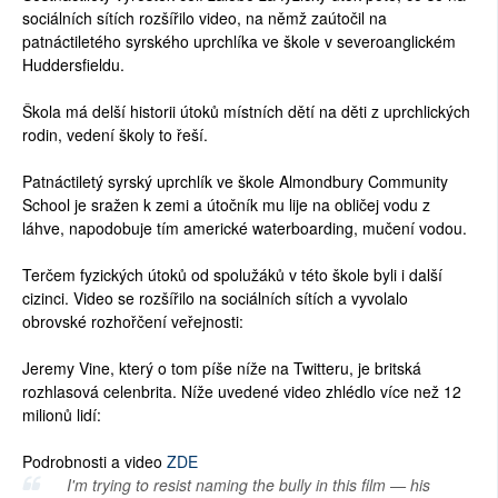
sociálních sítích rozšířilo video, na němž zaútočil na
patnáctiletého syrského uprchlíka ve škole v severoanglickém
Huddersfieldu.
Škola má delší historii útoků místních dětí na děti z uprchlických
rodin, vedení školy to řeší.
Patnáctiletý syrský uprchlík ve škole Almondbury Community
School je sražen k zemi a útočník mu lije na obličej vodu z
láhve, napodobuje tím americké waterboarding, mučení vodou.
Terčem fyzických útoků od spolužáků v této škole byli i další
cizinci. Video se rozšířilo na sociálních sítích a vyvolalo
obrovské rozhořčení veřejnosti:
Jeremy Vine, který o tom píše níže na Twitteru, je britská
rozhlasová celenbrita. Níže uvedené video zhlédlo více než 12
milionů lidí:
Podrobnosti a video
ZDE
I'm trying to resist naming the bully in this film — his