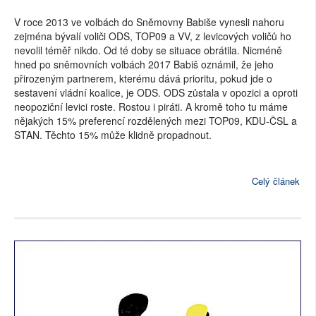
V roce 2013 ve volbách do Sněmovny Babiše vynesli nahoru
zejména bývalí voliči ODS, TOP09 a VV, z levicových voličů ho
nevolil téměř nikdo. Od té doby se situace obrátila. Nicméně
hned po sněmovních volbách 2017 Babiš oznámil, že jeho
přirozeným partnerem, kterému dává prioritu, pokud jde o
sestavení vládní koalice, je ODS. ODS zůstala v opozici a oproti
neopoziční levici roste. Rostou i piráti. A kromě toho tu máme
nějakých 15% preferencí rozdělených mezi TOP09, KDU-ČSL a
STAN. Těchto 15% může klidně propadnout.
Celý článek