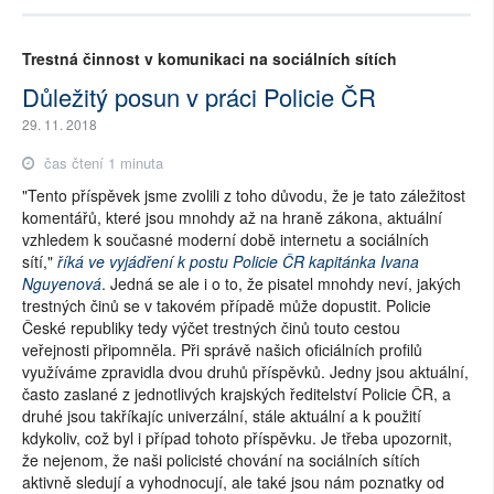
Trestná činnost v komunikaci na sociálních sítích
Důležitý posun v práci Policie ČR
29. 11. 2018
čas čtení 1 minuta
"Tento příspěvek jsme zvolili z toho důvodu, že je tato záležitost
komentářů, které jsou mnohdy až na hraně zákona, aktuální
vzhledem k současné moderní době internetu a sociálních
sítí,"
říká ve vyjádření k postu Policie ČR kapitánka Ivana
Nguyenová
. Jedná se ale i o to, že pisatel mnohdy neví, jakých
trestných činů se v takovém případě může dopustit. Policie
České republiky tedy výčet trestných činů touto cestou
veřejnosti připomněla. Při správě našich oficiálních profilů
využíváme zpravidla dvou druhů příspěvků. Jedny jsou aktuální,
často zaslané z jednotlivých krajských ředitelství Policie ČR, a
druhé jsou takříkajíc univerzální, stále aktuální a k použití
kdykoliv, což byl i případ tohoto příspěvku. Je třeba upozornit,
že nejenom, že naši policisté chování na sociálních sítích
aktivně sledují a vyhodnocují, ale také jsou nám poznatky od