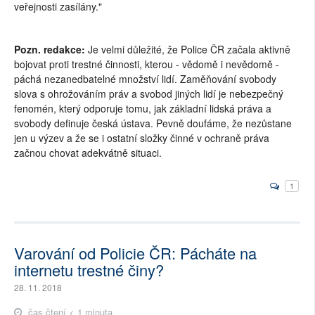
veřejnosti zasílány."
Pozn. redakce:
Je velmi důležité, že Police ČR začala aktivně
bojovat proti trestné činnosti, kterou - vědomě i nevědomě -
páchá nezanedbatelné množství lidí. Zaměňování svobody
slova s ohrožováním práv a svobod jiných lidí je nebezpečný
fenomén, který odporuje tomu, jak základní lidská práva a
svobody definuje česká ústava. Pevně doufáme, že nezůstane
jen u výzev a že se i ostatní složky činné v ochraně práva
začnou chovat adekvátně situaci.
1
Varování od Policie ČR: Pácháte na
internetu trestné činy?
28. 11. 2018
čas čtení < 1 minuta