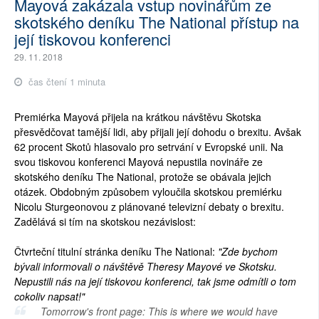
Mayová zakázala vstup novinářům ze
skotského deníku The National přístup na
její tiskovou konferenci
29. 11. 2018
čas čtení 1 minuta
Premiérka Mayová přijela na krátkou návštěvu Skotska
přesvědčovat tamější lidi, aby přijali její dohodu o brexitu. Avšak
62 procent Skotů hlasovalo pro setrvání v Evropské unii. Na
svou tiskovou konferenci Mayová nepustila novináře ze
skotského deníku The National, protože se obávala jejich
otázek. Obdobným způsobem vyloučila skotskou premiérku
Nicolu Sturgeonovou z plánované televizní debaty o brexitu.
Zadělává si tím na skotskou nezávislost:
Čtvrteční titulní stránka deníku The National:
"Zde bychom
bývali informovali o návštěvě Theresy Mayové ve Skotsku.
Nepustili nás na její tiskovou konferenci, tak jsme odmítli o tom
cokoliv napsat!"
Tomorrow's front page: This is where we would have