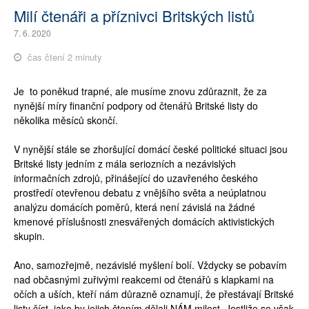
Milí čtenáři a příznivci Britských listů
7. 6. 2020
čas čtení 2 minuty
Je to poněkud trapné, ale musíme znovu zdůraznit, že za
nynější míry finanční podpory od čtenářů Britské listy do
několika měsíců skončí.
V nynější stále se zhoršující domácí české politické situaci jsou
Britské listy jedním z mála seriozních a nezávislých
informačních zdrojů, přinášející do uzavřeného českého
prostředí otevřenou debatu z vnějšího světa a neúplatnou
analýzu domácích poměrů, která není závislá na žádné
kmenové příslušnosti znesvářených domácích aktivistických
skupin.
Ano, samozřejmě, nezávislé myšlení bolí. Vždycky se pobavím
nad občasnými zuřivými reakcemi od čtenářů s klapkami na
očích a uších, kteří nám důrazně oznamují, že přestávají Britské
listy číst, jako by jejich čtením dělali NÁM milost. Jestliže se však