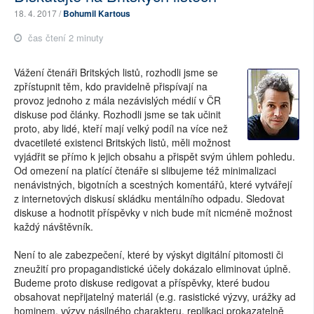
18. 4. 2017 /
Bohumil Kartous
čas čtení 2 minuty
Vážení čtenáři Britských listů, rozhodli jsme se
zpřístupnit těm, kdo pravidelně přispívají na
provoz jednoho z mála nezávislých médií v ČR
diskuse pod články. Rozhodli jsme se tak učinit
proto, aby lidé, kteří mají velký podíl na více než
dvacetileté existenci Britských listů, měli možnost
vyjádřit se přímo k jejich obsahu a přispět svým úhlem pohledu.
Od omezení na platící čtenáře si slibujeme též minimalizaci
nenávistných, bigotních a scestných komentářů, které vytvářejí
z internetových diskusí skládku mentálního odpadu. Sledovat
diskuse a hodnotit příspěvky v nich bude mít nicméně možnost
každý návštěvník.
Není to ale zabezpečení, které by výskyt digitální pitomosti či
zneužití pro propagandistické účely dokázalo eliminovat úplně.
Budeme proto diskuse redigovat a příspěvky, které budou
obsahovat nepřijatelný materiál (e.g. rasistické výzvy, urážky ad
hominem, výzvy násilného charakteru, replikaci prokazatelně