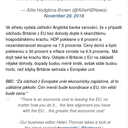
— Allie Hodgkins-Brown (@AllieHBNews)
November 28, 2018
Ve středu vydala ústřední Anglická banka varování, že v případě
odchodu Británie z EU bez dohody dojde k okamžitému
hospodářskému krachu. HDP poklesne o 8 procent a
nezaměstnanost stoupne na 7,5 procenta. Ceny domů a bytů
poklesnou o 30 procent a inflace vzroste na 6,5 procenta. Má
dojít také ke krachu libry. Odejde-li Británie z EU na základě
nějaké dohody, dopady budou méně tvrdé, avšak stále budou
horší, než kdyby Británie setrvala v Evropské unii.
BBC: "Za odchod z Evropské unie ekonomicky zaplatíme, ať to
uděláme jakkoliv. Čím menší bude koordinace s EU, tím větší
bude cena."
“There is an economic cost to leaving the EU, no
matter how you do it… the less alignment you have
with the EU… the greater that economic cost”
- Our business editor Helen Thomas takes a look at
the latest analysis
#newsnight
|
@katierazz
|