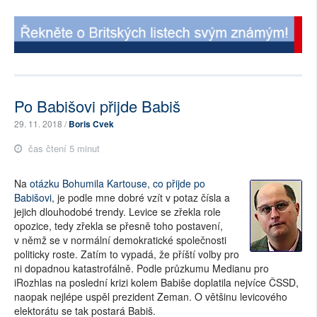
Po Babišovi přijde Babiš
29. 11. 2018 /
Boris Cvek
čas čtení 5 minut
Na
otázku Bohumila Kartouse, co přijde po
Babišovi
, je podle mne dobré vzít v potaz čísla a
jejich dlouhodobé trendy. Levice se zřekla role
opozice, tedy zřekla se přesně toho postavení,
v němž se v normální demokratické společnosti
politicky roste. Zatím to vypadá, že příští volby pro
ni dopadnou katastrofálně. Podle průzkumu Medianu pro
iRozhlas na poslední krizi kolem Babiše doplatila nejvíce ČSSD,
naopak nejlépe uspěl prezident Zeman. O většinu levicového
elektorátu se tak postará Babiš.