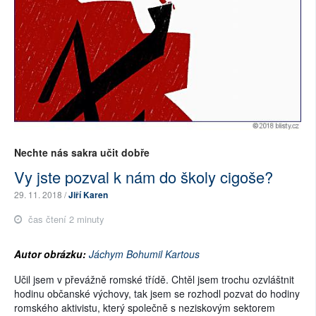
Nechte nás sakra učit dobře
Vy jste pozval k nám do školy cigoše?
29. 11. 2018 /
Jiří Karen
čas čtení 2 minuty
Autor obrázku:
Jáchym Bohumil Kartous
Učil jsem v převážně romské třídě. Chtěl jsem trochu ozvláštnit
hodinu občanské výchovy, tak jsem se rozhodl pozvat do hodiny
romského aktivistu, který společně s neziskovým sektorem