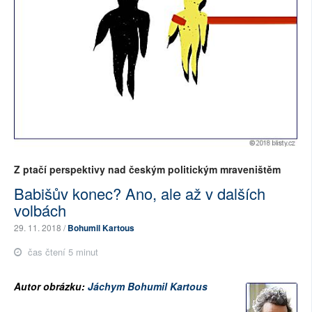
Z ptačí perspektivy nad českým politickým mraveništěm
Babišův konec? Ano, ale až v dalších
volbách
29. 11. 2018 /
Bohumil Kartous
čas čtení 5 minut
Autor obrázku:
Jáchym Bohumil Kartous