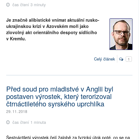
čas čtení 3 minuty
Je značně alibistické vnímat aktuální rusko-
ukrajinskou krizi v Azovském moři jako
zlovolný akt orientálního despoty sídlícího
v Kremlu.
Celý článek
1
Před soud pro mladistvé v Anglii byl
postaven výrostek, který terorizoval
čtrnáctiletého syrského uprchlíka
29. 11. 2018
čas čtení 1 minuta
Šestnáctiletý výrostek čelí žalobě za fyzický útok poté, co se na