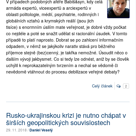
V případech podobných aféře Babiš&syn, kdy celá
armáda expertů, viceexpertů a arciexpertů v
oblasti politologie, médií, psychiatrie, rodinných i
globálních vztahů a krymských reálií (jsou jich
tisíce) s enormním úsilím mate veřejnost, je dobré vždy počkat
co nejdéle a poté se snažit udělat si racionální úsudek. V tomto
případě to platí naprosto. Dobrat se po zahlcení informačním
odpadem, v němž se jakýkoliv narativ stává pro běžného
příjemce stejně (bez)cenný, je takřka nemožné. Úsoudit něco o
dalším vývoji jakbysmet. Co si tedy lze odnést, aniž by se člověk
uchýlil k neprokazatelným tvrzením a nechal se vědomě či
nevědomě vtáhnout do procesu debilizace veřejné debaty?
Celý článek
2
Rusko-ukrajinskou krizi je nutno chápat v
širších geopolitických souvislostech
29. 11. 2018 /
Daniel Veselý