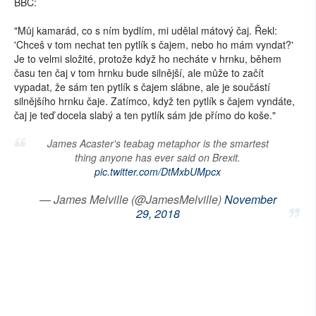
BBC:
"Můj kamarád, co s ním bydlím, mi udělal mátový čaj. Řekl:
'Chceš v tom nechat ten pytlík s čajem, nebo ho mám vyndat?'
Je to velmi složité, protože když ho necháte v hrnku, během
času ten čaj v tom hrnku bude silnější, ale může to začít
vypadat, že sám ten pytlík s čajem slábne, ale je součástí
silnějšího hrnku čaje. Zatímco, když ten pytlík s čajem vyndáte,
čaj je teď docela slabý a ten pytlík sám jde přímo do koše."
James Acaster's teabag metaphor is the smartest
thing anyone has ever said on Brexit.
pic.twitter.com/DtMxbUMpcx
— James Melville (@JamesMelville)
November
29, 2018