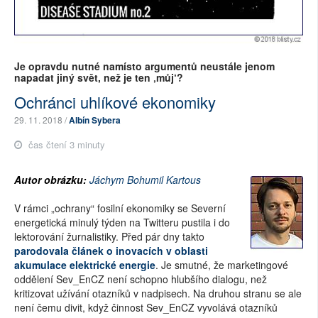
Je opravdu nutné namísto argumentů neustále jenom
napadat jiný svět, než je ten ‚můj‘?
Ochránci uhlíkové ekonomiky
29. 11. 2018 /
Albín Sybera
čas čtení 3 minuty
Autor obrázku:
Jáchym Bohumil Kartous
V rámci „ochrany“ fosilní ekonomiky se Severní
energetická minulý týden na Twitteru pustila i do
lektorování žurnalistiky. Před pár dny takto
parodovala článek o inovacích v oblasti
akumulace elektrické energie
.
Je smutné, že marketingové
oddělení Sev_EnCZ není schopno hlubšího dialogu, než
kritizovat užívání otazníků v nadpisech. Na druhou stranu se ale
není čemu divit, když činnost Sev_EnCZ vyvolává otazníků