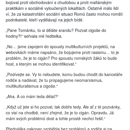
bojoval proti obchodování s chudobou a proti mafiánským
praktikám v sociálně vyloučených lokalitách. Ostatně málo lidí
ví, že za katastrofální sociální situaci Romů často mohou romští
podnikatelé, kteří vydělávají na jejich bídě.
„Pane Tománku, to si děláte sr
andu? Pozvat cigoše do
hodiny?!“ seřvala mě ředitelka.
„No… jsme zapojeni do spousty multikulturních projektů, na
webovkách máme napsáno, že bojujeme proti rasismu… to je
problém, že je to cigán? Pro spoustu romských žáků to bude
host, s kterým se mohou identifikovat.“
„Podívejte se. Vy to nebudete, komu budou chodit do kanceláře
rodiče a nadávat, že tu propagujeme neomarxismus,
multikulturalismus a cigoše.“
„Aha. A co mám teda dělat?“
„Když už jste si ho pozval, tak dobře tedy. Ale ať z té pozvánky,
co visí na chodbě, není zřejmé, že je to cigán. Opravdu. Já
mám svých problémů dost a tohle prostě nechci řešit.“
Přednáška nakonec proběhla bez problémů a rodiče si na