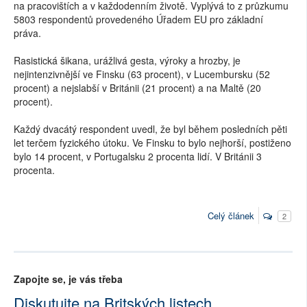
na pracovištích a v každodenním životě. Vyplývá to z průzkumu
5803 respondentů provedeného Úřadem EU pro základní
práva.
Rasistická šikana, urážlivá gesta, výroky a hrozby, je
nejintenzivnější ve Finsku (63 procent), v Lucembursku (52
procent) a nejslabší v Británii (21 procent) a na Maltě (20
procent).
Každý dvacátý respondent uvedl, že byl během posledních pěti
let terčem fyzického útoku. Ve Finsku to bylo nejhorší, postiženo
bylo 14 procent, v Portugalsku 2 procenta lidí. V Británii 3
procenta.
Celý článek
2
Zapojte se, je vás třeba
Diskutujte na Britských listech