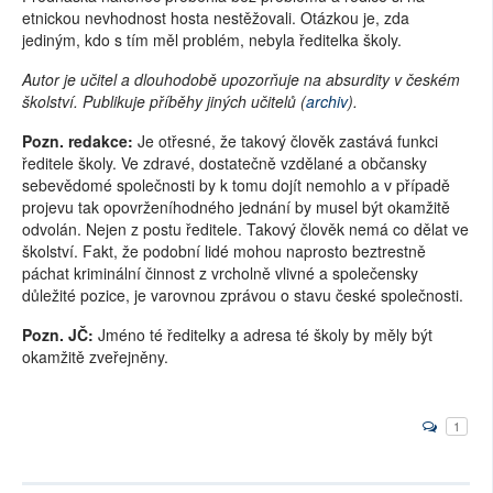
etnickou nevhodnost hosta nestěžovali. Otázkou je, zda
jediným, kdo s tím měl problém, nebyla ředitelka školy.
Autor je učitel a dlouhodobě upozorňuje na absurdity v českém
školství. Publikuje příběhy jiných učitelů (
archiv
).
Pozn. redakce:
Je otřesné, že takový člověk zastává funkci
ředitele školy. Ve zdravé, dostatečně vzdělané a občansky
sebevědomé společnosti by k tomu dojít nemohlo a v případě
projevu tak opovrženíhodného jednání by musel být okamžitě
odvolán. Nejen z postu ředitele. Takový člověk nemá co dělat ve
školství. Fakt, že podobní lidé mohou naprosto beztrestně
páchat kriminální činnost z vrcholně vlivné a společensky
důležité pozice, je varovnou zprávou o stavu české společnosti.
Pozn. JČ:
Jméno té ředitelky a adresa té školy by měly být
okamžitě zveřejněny.
1