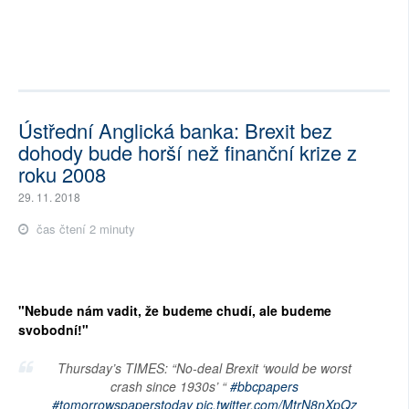
Ústřední Anglická banka: Brexit bez
dohody bude horší než finanční krize z
roku 2008
29. 11. 2018
čas čtení 2 minuty
"Nebude nám vadit, že budeme chudí, ale budeme
svobodní!"
Thursday’s TIMES: “No-deal Brexit ‘would be worst
crash since 1930s’ “
#bbcpapers
#tomorrowspaperstoday
pic.twitter.com/MtrN8nXpQz