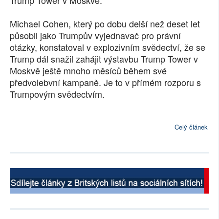
Trump Tower v Moskvě.
SOCIÁLNÍ SÍTĚ
Michael Cohen, který po dobu delší než deset let
působil jako Trumpův vyjednavač pro právní
RUBRIKY
otázky, konstatoval v explozivním svědectví, že se
PLNÁ VERZE STRÁNEK
Trump dál snažil zahájit výstavbu Trump Tower v
Moskvě ještě mnoho měsíců během své
předvolebvní kampaně. Je to v přímém rozporu s
Trumpovým svědectvím.
Celý článek