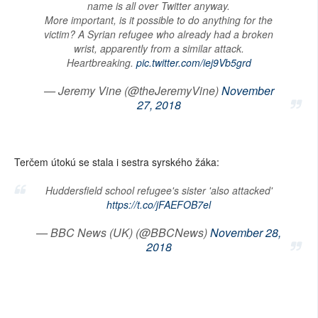
name is all over Twitter anyway.
More important, is it possible to do anything for the
victim? A Syrian refugee who already had a broken
wrist, apparently from a similar attack.
Heartbreaking.
pic.twitter.com/iej9Vb5grd
— Jeremy Vine (@theJeremyVine)
November
27, 2018
Terčem útokú se stala i sestra syrského žáka:
Huddersfield school refugee's sister 'also attacked'
https://t.co/jFAEFOB7el
— BBC News (UK) (@BBCNews)
November 28,
2018