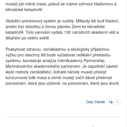
musejí jíst méně masa, pokud se máme vyhnout hladomoru a
klimatické katastrofě
Globální potravinový systém je rozbitý. Miliardy lidí buď hladoví,
anebo trpí obezitou a ženou planetu Zemi ke klimatické
katastrofě. Toto varováni vydalo 130 národních akademií věd a
lékařství po celém světě.
Poskytovat zdravou, nenákladnou a ekologicky přijatelnou
výživu pro všechny lidi bude vyžadovat radikální přestavbu
systému, konstatuje analýza InterAcademy Partnership,
Mezinárodního akademického partnerství. Je zapotřebí zavést
lepší metody zemědělství, bohaté národy musejí přestat
konzumovat tolik masa a země musejí začít dávat přednost
potravinám, které jsou výživné, ne potravinám, které jsou levné.
Celý článek
1