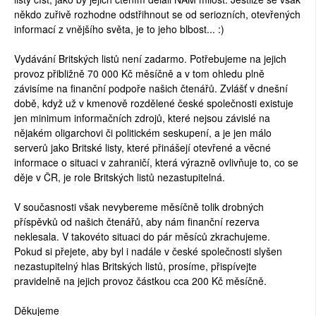
někdo zuřivě rozhodne odstřihnout se od seriozních, otevřených
informací z vnějšího světa, je to jeho blbost... :)
Vydávání Britských listů není zadarmo. Potřebujeme na jejich
provoz přibližně 70 000 Kč měsíčně a v tom ohledu plně
závisíme na finanční podpoře našich čtenářů. Zvlášť v dnešní
době, když už v kmenově rozdělené české společnosti existuje
jen minimum informačních zdrojů, které nejsou závislé na
nějakém oligarchovi či politickém seskupení, a je jen málo
serverů jako Britské listy, které přinášejí otevřené a věcné
informace o situaci v zahraničí, která výrazně ovlivňuje to, co se
děje v ČR, je role Britských listů nezastupitelná.
V současnosti však nevybereme měsíčně tolik drobných
příspěvků od našich čtenářů, aby nám finanční rezerva
neklesala. V takovéto situaci do pár měsíců zkrachujeme.
Pokud si přejete, aby byl i nadále v české společnosti slyšen
nezastupitelný hlas Britských listů, prosíme, přispívejte
pravidelně na jejich provoz částkou cca 200 Kč měsíčně.
Děkujeme