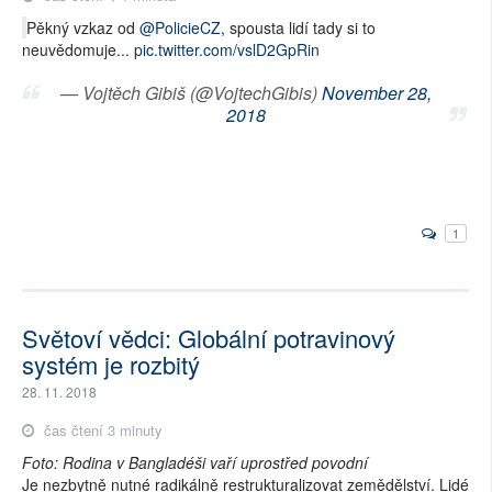
Pěkný vzkaz od
@PolicieCZ
, spousta lidí tady si to
neuvědomuje...
pic.twitter.com/vslD2GpRin
— Vojtěch Gibiš (@VojtechGibis)
November 28,
2018
1
Světoví vědci: Globální potravinový
systém je rozbitý
28. 11. 2018
čas čtení 3 minuty
Foto: Rodina v Bangladéši vaří uprostřed povodní
Je nezbytně nutné radikálně restrukturalizovat zemědělství. Lidé