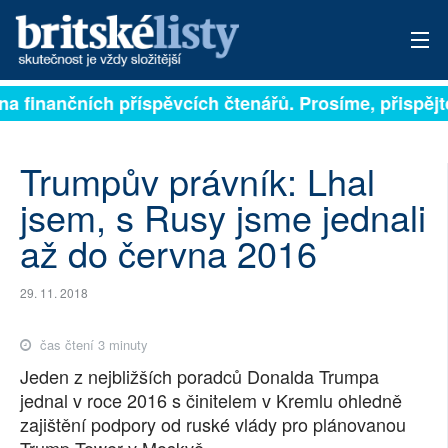
sejí na finančních příspěvcích čtenářů. Prosíme, přis
PŘIHLÁSIT
AKTUÁLNÍ VYDÁNÍ
Trumpův právník: Lhal
ARCHIV
jsem, s Rusy jsme jednali
až do června 2016
ROZHOVORY
TÉMATA
29. 11. 2018
NEJČTENĚJŠÍ ZA 7 DNÍ
čas čtení 3 minuty
Jeden z nejbližších poradců Donalda Trumpa
AUTOŘI
jednal v roce 2016 s činitelem v Kremlu ohledně
zajištění podpory od ruské vlády pro plánovanou
PŘÍSPĚVKY NA PROVOZ