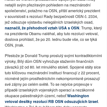
netajili svým přezíravým pohledem na mezinárodní
společenství, potažmo na OSN, příští americký prezident
v souvislosti s rezolucí Rady bezpečnosti OSN č. 2334,
jež odsuzuje výstavbu nelegálních izraelských osad,
naznačil, že přehodnotí vztah USA s OSN
. Trump, který
na prezidenta Obamu naléhal, aby tuto rezoluci vetoval,
doslova prohlásil, že po 20. lednu bude vše, co se týká
OSN, jinak.
Přestože je Donald Trump proslulý svými kontradiktorními
výroky, Bílý dům OSN vyhrožuje stažením finančních
závazků již od 80. let minulého století. Spojené státy sice
tuto klíčovou mezinárodní instituci financují z 22 procent,
nicméně jejím prostřednictvím nekompromisně prosazují
své zájmy po celém světě. To se nejvíce projevuje v
případě izraelských vojenských operací a nezákonné
okupace palestinských území, neboť
Washington
vetoval desítky rezolucí RB OSN odsuzujících Izrael
.