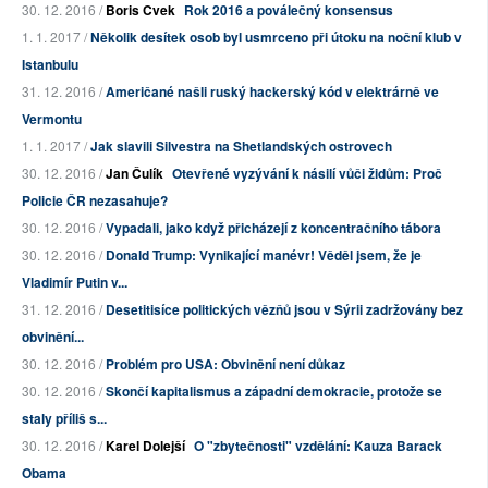
30. 12. 2016 /
Boris Cvek
Rok 2016 a poválečný konsensus
1. 1. 2017 /
Několik desítek osob byl usmrceno při útoku na noční klub v
Istanbulu
31. 12. 2016 /
Američané našli ruský hackerský kód v elektrárně ve
Vermontu
1. 1. 2017 /
Jak slavili Silvestra na Shetlandských ostrovech
30. 12. 2016 /
Jan Čulík
Otevřené vyzývání k násilí vůči židům: Proč
Policie ČR nezasahuje?
30. 12. 2016 /
Vypadali, jako když přicházejí z koncentračního tábora
30. 12. 2016 /
Donald Trump: Vynikající manévr! Věděl jsem, že je
Vladimír Putin v...
31. 12. 2016 /
Desetitisíce politických vězňů jsou v Sýrii zadržovány bez
obvinění...
30. 12. 2016 /
Problém pro USA: Obvinění není důkaz
30. 12. 2016 /
Skončí kapitalismus a západní demokracie, protože se
staly příliš s...
30. 12. 2016 /
Karel Dolejší
O "zbytečnosti" vzdělání: Kauza Barack
Obama