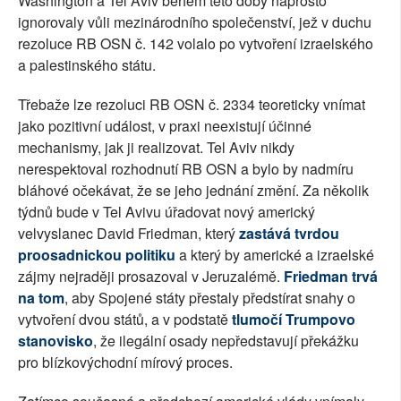
Washington a Tel Aviv během této doby naprosto
ignorovaly vůli mezinárodního společenství, jež v duchu
rezoluce RB OSN č. 142 volalo po vytvoření izraelského
a palestinského státu.
Třebaže lze rezoluci RB OSN č. 2334 teoreticky vnímat
jako pozitivní událost, v praxi neexistují účinné
mechanismy, jak ji realizovat. Tel Aviv nikdy
nerespektoval rozhodnutí RB OSN a bylo by nadmíru
bláhové očekávat, že se jeho jednání změní. Za několik
týdnů bude v Tel Avivu úřadovat nový americký
velvyslanec David Friedman, který
zastává tvrdou
proosadnickou politiku
a který by americké a izraelské
zájmy nejraději prosazoval v Jeruzalémě.
Friedman trvá
na tom
, aby Spojené státy přestaly předstírat snahy o
vytvoření dvou států, a v podstatě
tlumočí Trumpovo
stanovisko
, že ilegální osady nepředstavují překážku
pro blízkovýchodní mírový proces.