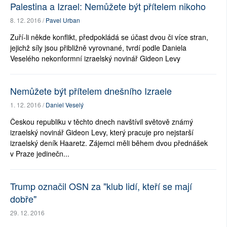
Palestina a Izrael: Nemůžete být přítelem nikoho
8. 12. 2016 /
Pavel Urban
Zuří-li někde konflikt, předpokládá se účast dvou či více stran,
jejichž síly jsou přibližně vyrovnané, tvrdí podle Daniela
Veselého nekonformní izraelský novinář Gideon Levy
Nemůžete být přítelem dnešního Izraele
1. 12. 2016 /
Daniel Veselý
Českou republiku v těchto dnech navštívil světově známý
izraelský novinář Gideon Levy, který pracuje pro nejstarší
izraelský deník Haaretz. Zájemci měli během dvou přednášek
v Praze jedinečn...
Trump označil OSN za "klub lidí, kteří se mají
dobře"
29. 12. 2016