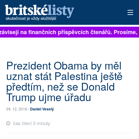
závisejí na finančních příspěvcích čtenářů. Prosíme, p
PŘIHLÁSIT
AKTUÁLNÍ VYDÁNÍ
ARCHIV
Prezident Obama by měl
uznat stát Palestina ještě
ROZHOVORY
předtím, než se Donald
TÉMATA
Trump ujme úřadu
NEJČTENĚJŠÍ ZA 7 DNÍ
29. 12. 2016 /
Daniel Veselý
AUTOŘI
čas čtení 3 minuty
PŘÍSPĚVKY NA PROVOZ