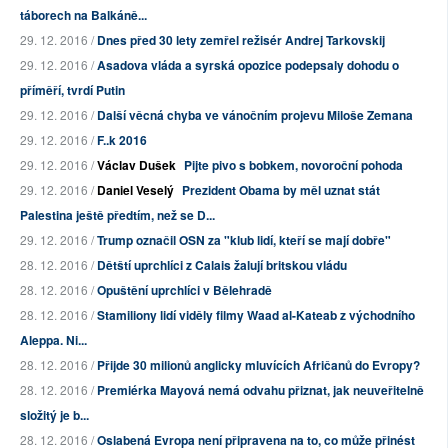
táborech na Balkáně...
29. 12. 2016 /
Dnes před 30 lety zemřel režisér Andrej Tarkovskij
29. 12. 2016 /
Asadova vláda a syrská opozice podepsaly dohodu o
příměří, tvrdí Putin
29. 12. 2016 /
Další věcná chyba ve vánočním projevu Miloše Zemana
29. 12. 2016 /
F..k 2016
29. 12. 2016 /
Václav Dušek
Pijte pivo s bobkem, novoroční pohoda
29. 12. 2016 /
Daniel Veselý
Prezident Obama by měl uznat stát
Palestina ještě předtím, než se D...
29. 12. 2016 /
Trump označil OSN za "klub lidí, kteří se mají dobře"
28. 12. 2016 /
Dětští uprchlíci z Calais žalují britskou vládu
28. 12. 2016 /
Opuštění uprchlíci v Bělehradě
28. 12. 2016 /
Stamiliony lidí viděly filmy Waad al-Kateab z východního
Aleppa. Ni...
28. 12. 2016 /
Přijde 30 milionů anglicky mluvících Afričanů do Evropy?
28. 12. 2016 /
Premiérka Mayová nemá odvahu přiznat, jak neuveřitelně
složitý je b...
28. 12. 2016 /
Oslabená Evropa není připravena na to, co může přinést