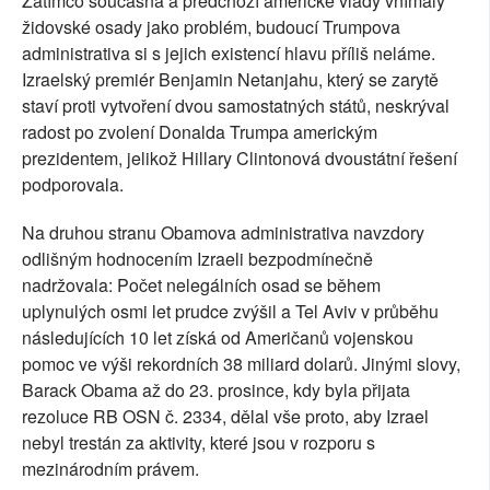
Zatímco současná a předchozí americké vlády vnímaly
židovské osady jako problém, budoucí Trumpova
administrativa si s jejich existencí hlavu příliš neláme.
Izraelský premiér Benjamin Netanjahu, který se zarytě
staví proti vytvoření dvou samostatných států, neskrýval
radost po zvolení Donalda Trumpa americkým
prezidentem, jelikož Hillary Clintonová dvoustátní řešení
podporovala.
Na druhou stranu Obamova administrativa navzdory
odlišným hodnocením Izraeli bezpodmínečně
nadržovala: Počet nelegálních osad se během
uplynulých osmi let prudce zvýšil a Tel Aviv v průběhu
následujících 10 let získá od Američanů vojenskou
pomoc ve výši rekordních 38 miliard dolarů. Jinými slovy,
Barack Obama až do 23. prosince, kdy byla přijata
rezoluce RB OSN č. 2334, dělal vše proto, aby Izrael
nebyl trestán za aktivity, které jsou v rozporu s
mezinárodním právem.