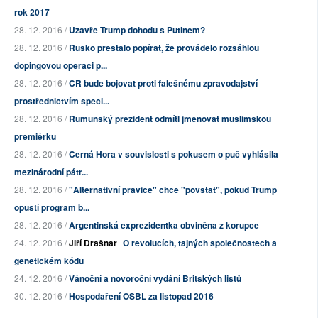
rok 2017
28. 12. 2016 /
Uzavře Trump dohodu s Putinem?
28. 12. 2016 /
Rusko přestalo popírat, že provádělo rozsáhlou
dopingovou operaci p...
28. 12. 2016 /
ČR bude bojovat proti falešnému zpravodajství
prostřednictvím speci...
28. 12. 2016 /
Rumunský prezident odmítl jmenovat muslimskou
premiérku
28. 12. 2016 /
Černá Hora v souvislosti s pokusem o puč vyhlásila
mezinárodní pátr...
28. 12. 2016 /
"Alternativní pravice" chce "povstat", pokud Trump
opustí program b...
28. 12. 2016 /
Argentinská exprezidentka obviněna z korupce
24. 12. 2016 /
Jiří Drašnar
O revolucích, tajných společnostech a
genetickém kódu
24. 12. 2016 /
Vánoční a novoroční vydání Britských listů
30. 12. 2016 /
Hospodaření OSBL za listopad 2016