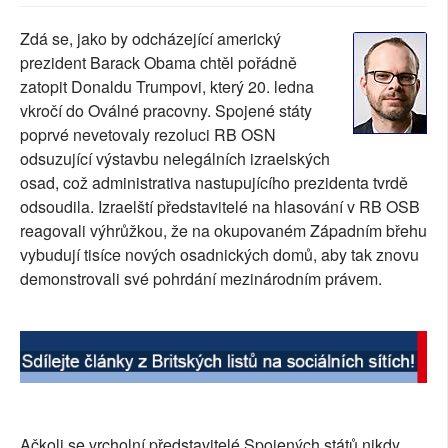
SOCIÁLNÍ SÍTĚ
Zdá se, jako by odcházející americký
prezident Barack Obama chtěl pořádně
RUBRIKY
zatopit Donaldu Trumpovi, který 20. ledna
vkročí do Oválné pracovny. Spojené státy
PLNÁ VERZE STRÁNEK
poprvé nevetovaly rezoluci RB OSN
odsuzující výstavbu nelegálních izraelských
osad, což administrativa nastupujícího prezidenta tvrdě
odsoudila. Izraelští představitelé na hlasování v RB OSB
reagovali výhrůžkou, že na okupovaném Západním břehu
vybudují tisíce nových osadnických domů, aby tak znovu
demonstrovali své pohrdání mezinárodním právem.
Ačkoli se vrcholní představitelé Spojených států nikdy