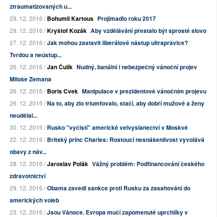
ztraumatizovaných u...
29. 12. 2016 /
Bohumil Kartous
Projímadlo roku 2017
29. 12. 2016 /
Kryštof Kozák
Aby vzdělávání přestalo být sprosté slovo
27. 12. 2016 /
Jak mohou zastavit liberálové nástup ultrapravice?
Tvrdou a neústup...
26. 12. 2016 /
Jan Čulík
Nudný, banální i nebezpečný vánoční projev
Miloše Zemana
26. 12. 2016 /
Boris Cvek
Manipulace v prezidentově vánočním projevu
26. 12. 2016 /
Na to, aby zlo triumfovalo, stačí, aby dobří mužové a ženy
neudělal...
30. 12. 2016 /
Rusko "vyčistí" americké velvyslanectví v Moskvě
22. 12. 2016 /
Britský princ Charles: Rostoucí nesnášenlivost vyvolává
obavy z náv...
28. 12. 2016 /
Jaroslav Polák
Vážný problém: Podfinancování českého
zdravotnictví
29. 12. 2016 /
Obama zavedl sankce proti Rusku za zasahování do
amerických voleb
23. 12. 2016 /
Jsou Vánoce. Evropa mučí zapomenuté uprchlíky v