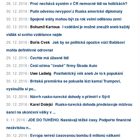
28. 12. 2016 /
Proč nechává systém v ČR nemocné lidi na holičkách?
30. 12. 2016 /
Putin odvetou nevypoví z Ruska americké diplomaty
30. 12. 2016 /
Spojené státy mohou být za rok velmi odlišnou zemí
30. 12. 2016 /
Bohumil Kartous
I vzdělání je možné zneužít aneb každý
vidlák si svého vzdělance najde
29. 12. 2016 /
Boris Cvek
Jak by se politická opozice vůči Babišovi
mohla definitivně odrovnat
29. 12. 2016 /
Čechie má úžasné lidi
29. 12. 2016 /
Češi očima "české" firmy Škoda Auto
30. 12. 2016 /
Uwe Ladwig
Postfaktický věk aneb Je to k popukání
30. 12. 2016 /
Britská premiérka se pokusila lézt kamsi Trumpovi,
vysloužila si po...
30. 12. 2016 /
Návrh rusko-turecké dohody o příměří v Sýrii
30. 12. 2016 /
Karel Dolejší
Rusko-turecká dohoda představuje mizivou
šanci na ukončení války v ...
9. 11. 2016 /
JDE DO TUHÉHO. Nastávají těžké časy. Podpořte finančně
nezávislou n...
30. 12. 2016 /
Evropa neřeší časovanou bombu 8 milionů válkami